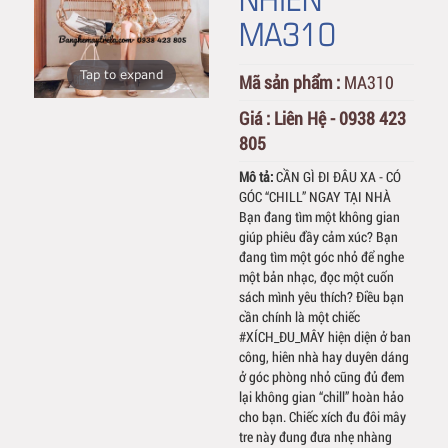
MA310
Tap to expand
Mã sản phẩm :
MA310
Giá :
Liên Hệ - 0938 423
805
Mô tả:
CẦN GÌ ĐI ĐÂU XA - CÓ
GÓC “CHILL” NGAY TẠI NHÀ
Bạn đang tìm một không gian
giúp phiêu đầy cảm xúc? Bạn
đang tìm một góc nhỏ để nghe
một bản nhạc, đọc một cuốn
sách mình yêu thích? Điều bạn
cần chính là một chiếc
#XÍCH_ĐU_MÂY hiện diện ở ban
công, hiên nhà hay duyên dáng
ở góc phòng nhỏ cũng đủ đem
lại không gian “chill” hoàn hảo
cho bạn. Chiếc xích đu đôi mây
tre này đung đưa nhẹ nhàng