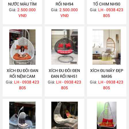
NƯỚC MÀU TÍM
RỐI NH94
TỔ CHIM NH90
Giá:
NH95
2.500.000
Giá:
2.500.000
Giá:
LH - 0938 423
VNĐ
VNĐ
805
XÍCH ĐU ĐÔI ĐAN
XÍCH ĐU ĐÔI ĐEN
XÍCH ĐU MÂY ĐẸP
RỐI NỆM CAM
ĐAN RỐI NH51
MA96
Giá:
ĐẤT NH73
LH - 0938 423
Giá:
LH - 0938 423
Giá:
LH - 0938 423
805
805
805