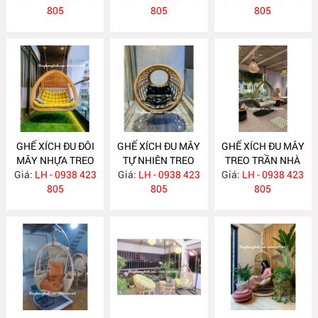
805
805
805
GHẾ XÍCH ĐU ĐÔI
GHẾ XÍCH ĐU MÂY
GHẾ XÍCH ĐU MÂY
MÂY NHỰA TREO
TỰ NHIÊN TREO
TREO TRẦN NHÀ
Giá:
TRẦN NHÀ NH355
LH - 0938 423
TRẦN NHÀ MA740
Giá:
LH - 0938 423
Giá:
LH - 0938 423
MA723
805
805
805