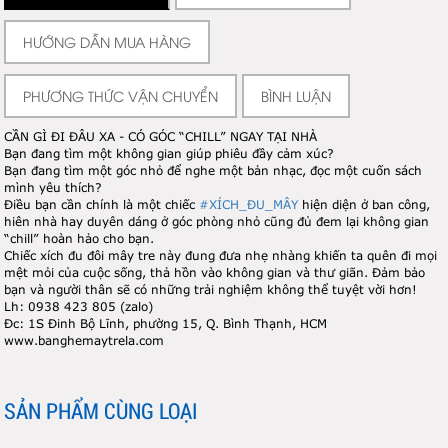
HƯỚNG DẪN MUA HÀNG
PHƯƠNG THỨC VẬN CHUYỂN
BÌNH LUẬN
CẦN GÌ ĐI ĐÂU XA - CÓ GÓC “CHILL” NGAY TẠI NHÀ
Bạn đang tìm một không gian giúp phiêu đầy cảm xúc?
Bạn đang tìm một góc nhỏ để nghe một bản nhạc, đọc một cuốn sách
mình yêu thích?
Điều bạn cần chính là một chiếc
#XÍCH_ĐU_MÂY
hiện diện ở ban công,
hiên nhà hay duyên dáng ở góc phòng nhỏ cũng đủ đem lại không gian
“chill” hoàn hảo cho bạn.
Chiếc xích đu đôi mây tre này đung đưa nhẹ nhàng khiến ta quên đi mọi
mệt mỏi của cuộc sống, thả hồn vào không gian và thư giãn. Đảm bảo
bạn và người thân sẽ có những trải nghiệm không thể tuyệt vời hơn!
Lh: 0938 423 805 (zalo)
Đc: 1S Đinh Bộ Lĩnh, phường 15, Q. Bình Thạnh, HCM
www.banghemaytrela.com
SẢN PHẨM CÙNG LOẠI