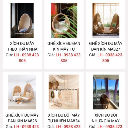
XÍCH ĐU MÂY
GHẾ XÍCH ĐU ĐAN
GHẾ XÍCH ĐU MÂY
TREO TRẦN NHÀ
KÍN MÂY TỰ
ĐAN KÍN MA827
Giá:
LH - 0938 423
MA829
Giá:
NHIÊN TREO
LH - 0938 423
Giá:
LH - 0938 423
805
TRẦN NHÀ MA828
805
805
GHẾ XÍCH ĐU MÂY
XÍCH ĐU ĐÔI MÂY
XÍCH ĐU ĐÔI
ĐAN KÍN MA826
TỰ NHIÊN MA824
NHỰA GIẢ MÂY
Giá:
LH - 0938 423
Giá:
LH - 0938 423
Giá:
LH - 0938 423
NH356