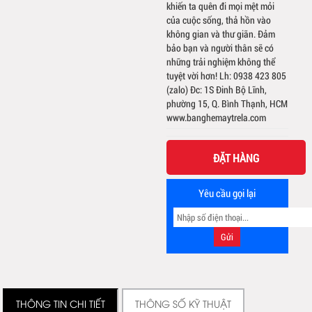
khiến ta quên đi mọi mệt mỏi
của cuộc sống, thả hồn vào
không gian và thư giãn. Đảm
bảo bạn và người thân sẽ có
những trải nghiệm không thể
tuyệt vời hơn! Lh: 0938 423 805
(zalo) Đc: 1S Đinh Bộ Lĩnh,
phường 15, Q. Bình Thạnh, HCM
www.banghemaytrela.com
ĐẶT HÀNG
Yêu cầu gọi lại
THÔNG TIN CHI TIẾT
THÔNG SỐ KỸ THUẬT