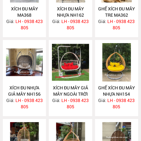
XÍCH ĐU MÂY
XÍCH ĐU MÂY
GHẾ XÍCH ĐU MÂY
MA368
NHỰA NH162
TRE MA362
Giá:
LH - 0938 423
Giá:
LH - 0938 423
Giá:
LH - 0938 423
805
805
805
XÍCH ĐU NHỰA
XÍCH ĐU MÂY GIẢ
GHẾ XÍCH ĐU MÂY
GIẢ MÂY NH156
MÂY NGOÀI TRỜI
NHỰA NH154
Giá:
LH - 0938 423
Giá:
LH - 0938 423
NH155
Giá:
LH - 0938 423
805
805
805