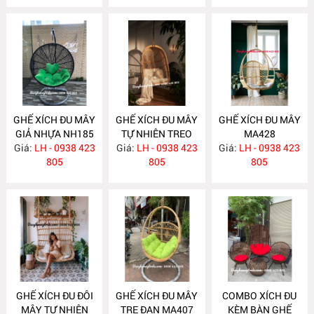
GHẾ XÍCH ĐU MÂY
GHẾ XÍCH ĐU MÂY
GHẾ XÍCH ĐU MÂY
GIẢ NHỰA NH185
TỰ NHIÊN TREO
MA428
Giá:
LH - 0938 423
TRẦN NHÀ MA451
Giá:
LH - 0938 423
Giá:
LH - 0938 423
805
805
805
GHẾ XÍCH ĐU ĐÔI
GHẾ XÍCH ĐU MÂY
COMBO XÍCH ĐU
MÂY TỰ NHIÊN
TRE ĐAN MA407
KÈM BÀN GHẾ