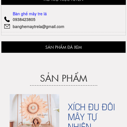
Bàn ghế mây tre lá
0938423805
banghemaytrela@gmail.com
SẢN PHẨM ĐÃ XEM
SẢN PHẨM
XÍCH ĐU ĐÔI
MÂY TỰ
NHIÊN