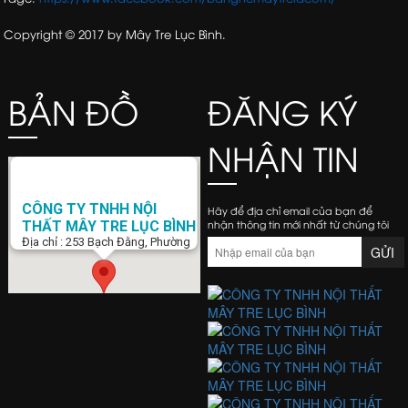
Copyright © 2017 by Mây Tre Lục Bình.
BẢN ĐỒ
ĐĂNG KÝ
NHẬN TIN
CÔNG TY TNHH NỘI
Hãy để địa chỉ email của bạn để
nhận thông tin mới nhất từ chúng tôi
THẤT MÂY TRE LỤC BÌNH
Địa chỉ : 253 Bạch Đằng, Phường
15, Q. Bình Thạnh, Tp. Hồ Chí Minh
Điện Thoại : 0938 423 805
Email :
banghemaytrela@gmail.com