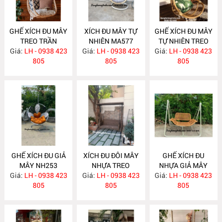
GHẾ XÍCH ĐU MÂY
XÍCH ĐU MÂY TỰ
GHẾ XÍCH ĐU MÂY
TREO TRẦN
NHIÊN MA577
TỰ NHIÊN TREO
Giá:
LH - 0938 423
MA578
Giá:
LH - 0938 423
TRẦN NHÀ MA576
Giá:
LH - 0938 423
805
805
805
GHẾ XÍCH ĐU GIẢ
XÍCH ĐU ĐÔI MÂY
GHẾ XÍCH ĐU
MÂY NH253
NHỰA TREO
NHỰA GIẢ MÂY
Giá:
LH - 0938 423
Giá:
NGOÀI TRỜI
LH - 0938 423
Giá:
NGOÀI TRỜI
LH - 0938 423
805
NH252
805
NH251
805