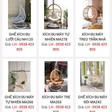
GHẾ XÍCH ĐU
XÍCH ĐU MÂY TỰ
XÍCH ĐU MÂY
LƯỠI CÂU NH120
NHIÊN MA278
TREO TRẦN NHÀ
Giá:
LH - 0938 423
Giá:
LH - 0938 423
Giá:
LH - 0938 423
MA271
805
805
805
GHẾ XÍCH ĐU MÂY
XÍCH ĐU MÂY TRE
GHẾ XÍCH ĐU MÂY
TỰ NHIÊN MA266
MA263
ĐÔI MA242
Giá:
LH - 0938 423
Giá:
LH - 0938 423
Giá:
LH - 0938 423
805
805
805