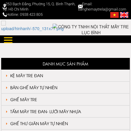
253 Bạch Đằng, Phường 15, Q. Bình Thạnh,
Email:
Tp. Hồ Chí Minh
banghemaytrela@gmail.com
Hotline: 0938 423 805
DANH MỤC SẢN PHẨM
KỆ MÂY TRE ĐAN
BÀN GHẾ MÂY TỰ NHIÊN
GHẾ MÂY TRE
TẤM MÂY TRE ĐAN- LƯỚI MÂY NHỰA
GHẾ THƯ GIÃN MÂY TỰ NHIÊN