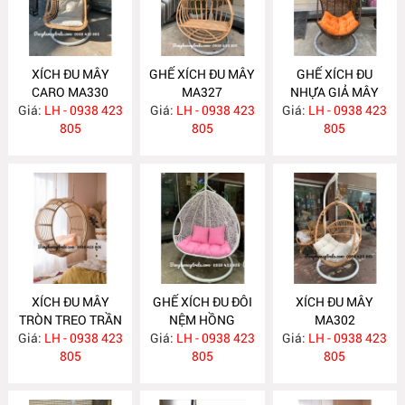
XÍCH ĐU MÂY
GHẾ XÍCH ĐU MÂY
GHẾ XÍCH ĐU
CARO MA330
MA327
NHỰA GIẢ MÂY
Giá:
LH - 0938 423
Giá:
LH - 0938 423
Giá:
LH - 0938 423
NH132
805
805
805
XÍCH ĐU MÂY
GHẾ XÍCH ĐU ĐÔI
XÍCH ĐU MÂY
TRÒN TREO TRẦN
NỆM HỒNG
MA302
Giá:
NHÀ MA313
LH - 0938 423
Giá:
LH - 0938 423
NH123
Giá:
LH - 0938 423
805
805
805