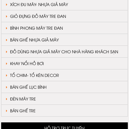
XÍCH ĐU MÂY- NHỰA GIẢ MÂY
GIỎ ĐỰNG ĐỒ MÂY TRE ĐAN
BÌNH PHONG MÂY TRE ĐAN
BÀN GHẾ NHỰA GIẢ MÂY
ĐỒ DÙNG NHỰA GIẢ MÂY CHO NHÀ HÀNG KHÁCH SẠN
KHAY NỔI HỒ BƠI
TỔ CHIM- TỔ KÉN DECOR
BÀN GHẾ LỤC BÌNH
ĐÈN MÂY TRE
BÀN GHẾ TRE
HỖ TRỢ TRỰC TUYẾN