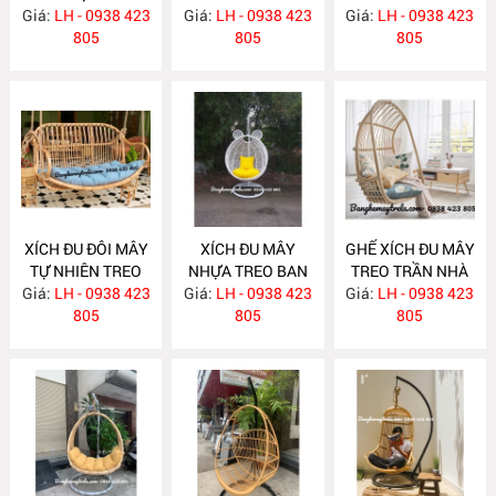
Giá:
TREO TRẦN NHÀ
LH - 0938 423
Giá:
LH - 0938 423
Giá:
MÂY NHỰA
LH - 0938 423
MA420
805
805
NH175
805
XÍCH ĐU ĐÔI MÂY
XÍCH ĐU MÂY
GHẾ XÍCH ĐU MÂY
TỰ NHIÊN TREO
NHỰA TREO BAN
TREO TRẦN NHÀ
TRẦN NHÀ MA406
Giá:
LH - 0938 423
Giá:
CÔNG NH169
LH - 0938 423
Giá:
LH - 0938 423
MA376
805
805
805