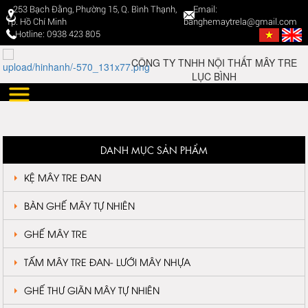
253 Bạch Đằng, Phường 15, Q. Bình Thạnh,
Email:
Tp. Hồ Chí Minh
banghemaytrela@gmail.com
Hotline: 0938 423 805
DANH MỤC SẢN PHẨM
KỆ MÂY TRE ĐAN
BÀN GHẾ MÂY TỰ NHIÊN
GHẾ MÂY TRE
TẤM MÂY TRE ĐAN- LƯỚI MÂY NHỰA
GHẾ THƯ GIÃN MÂY TỰ NHIÊN