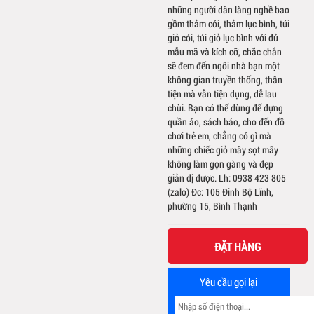
những người dân làng nghề bao
gồm thảm cói, thảm lục bình, túi
giỏ cói, túi giỏ lục bình với đủ
mẫu mã và kích cỡ, chắc chắn
sẽ đem đến ngôi nhà bạn một
không gian truyền thống, thân
tiện mà vẫn tiện dụng, dễ lau
chùi. Bạn có thể dùng để đựng
quần áo, sách báo, cho đến đồ
chơi trẻ em, chẳng có gì mà
những chiếc giỏ mây sọt mây
không làm gọn gàng và đẹp
giản dị được. Lh: 0938 423 805
(zalo) Đc: 105 Đinh Bộ Lĩnh,
phường 15, Bình Thạnh
ĐẶT HÀNG
Yêu cầu gọi lại