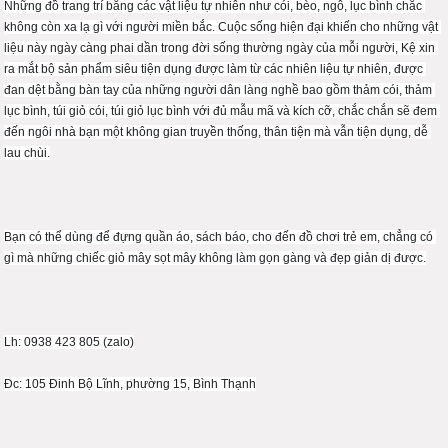
Những đồ trang trí bằng các vật liệu tự nhiên như cói, bèo, ngô, lục bình chắc 
không còn xa lạ gì với người miền bắc. Cuộc sống hiện đại khiến cho những vật 
liệu này ngày càng phai dần trong đời sống thường ngày của mỗi người, Kệ xin 
ra mắt bộ sản phẩm siêu tiện dụng được làm từ các nhiên liệu tự nhiên, được 
đan dệt bằng bàn tay của những người dân làng nghề bao gồm thảm cói, thảm 
lục bình, túi giỏ cói, túi giỏ lục bình với đủ mẫu mã và kích cỡ, chắc chắn sẽ đem 
đến ngôi nhà bạn một không gian truyền thống, thân tiện mà vẫn tiện dụng, dễ 
lau chùi.
Bạn có thể dùng để đựng quần áo, sách báo, cho đến đồ chơi trẻ em, chẳng có 
gì mà những chiếc giỏ mây sọt mây không làm gọn gàng và đẹp giản dị được.
Lh: 0938 423 805 (zalo)
Đc: 105 Đinh Bộ Lĩnh, phường 15, Bình Thạnh