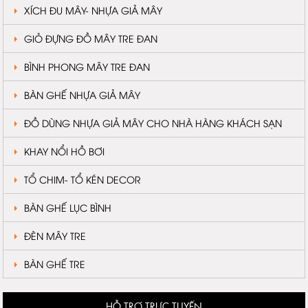
XÍCH ĐU MÂY- NHỰA GIẢ MÂY
GIỎ ĐỰNG ĐỒ MÂY TRE ĐAN
BÌNH PHONG MÂY TRE ĐAN
BÀN GHẾ NHỰA GIẢ MÂY
ĐỒ DÙNG NHỰA GIẢ MÂY CHO NHÀ HÀNG KHÁCH SẠN
KHAY NỔI HỒ BƠI
TỔ CHIM- TỔ KÉN DECOR
BÀN GHẾ LỤC BÌNH
ĐÈN MÂY TRE
BÀN GHẾ TRE
HỖ TRỢ TRỰC TUYẾN