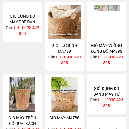
GIỎ ĐỰNG ĐỒ
MÂY TRE ĐAN
Giá:
LH - 0938 423
MA790
805
GIỎ LỤC BÌNH
GIỎ MÂY VUÔNG
MA789
ĐỰNG ĐỒ MA788
Giá:
LH - 0938 423
Giá:
LH - 0938 423
805
805
GIỎ ĐỰNG ĐỒ
BẰNG MÂY TỰ
Giá:
NHIÊN MA785
LH - 0938 423
805
GIỎ MÂY TRÒN
GIỎ MÂY MA786
CÓ QUAI XÁCH