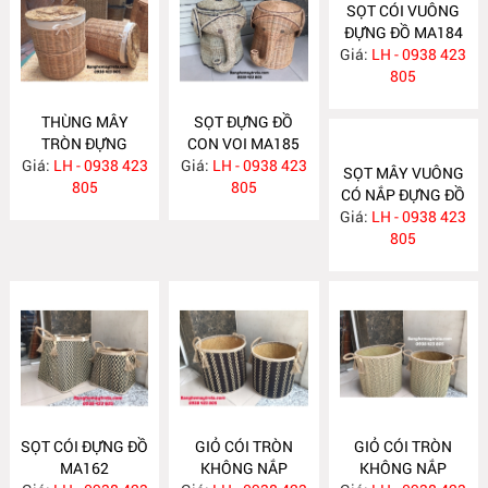
SỌT CÓI VUÔNG
ĐỰNG ĐỒ MA184
Giá:
LH - 0938 423
805
THÙNG MÂY
SỌT ĐỰNG ĐỒ
TRÒN ĐỰNG
CON VOI MA185
Giá:
QUẦN ÁO MA186
LH - 0938 423
Giá:
LH - 0938 423
SỌT MÂY VUÔNG
805
805
CÓ NẮP ĐỰNG ĐỒ
Giá:
LH - 0938 423
MA183
805
SỌT CÓI ĐỰNG ĐỒ
GIỎ CÓI TRÒN
GIỎ CÓI TRÒN
MA162
KHÔNG NẮP
KHÔNG NẮP