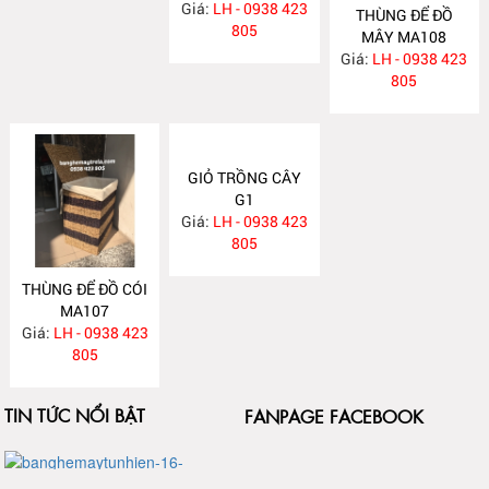
Giá:
LH - 0938 423
Giá:
LH - 0938 423
Giá:
LH - 0938 423
805
805
805
THÙNG ĐỂ ĐỒ
MÂY MA108
Giá:
LH - 0938 423
805
THÙNG ĐỂ ĐỒ CÓI
GIỎ TRỒNG CÂY
MA107
G1
Giá:
LH - 0938 423
Giá:
LH - 0938 423
805
805
TIN TỨC NỔI BẬT
FANPAGE FACEBOOK
Bàn ghế sofa mây tự nhiên
Xem tiếp...