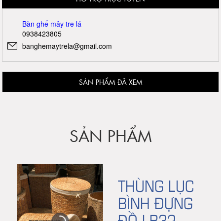
Bàn ghế mây tre lá
0938423805
banghemaytrela@gmail.com
SẢN PHẨM ĐÃ XEM
SẢN PHẨM
THÙNG LỤC
BÌNH ĐỰNG
ĐỒ LB32