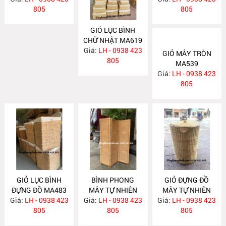
805
805
GIỎ LỤC BÌNH
CHỮ NHẬT MA619
Giá:
LH - 0938 423
GIỎ MÂY TRÒN
805
MA539
Giá:
LH - 0938 423
805
GIỎ LỤC BÌNH
BÌNH PHONG
GIỎ ĐỰNG ĐỒ
ĐỰNG ĐỒ MA483
MÂY TỰ NHIÊN
MÂY TỰ NHIÊN
Giá:
LH - 0938 423
Giá:
ĐAN KÍN MA394
LH - 0938 423
Giá:
LH - 0938 423
MA393
805
805
805