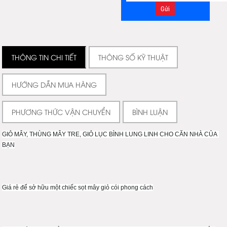
THÔNG TIN CHI TIẾT
THÔNG SỐ KỸ THUẬT
HƯỚNG DẪN MUA HÀNG
PHƯƠNG THỨC VẬN CHUYỂN
BÌNH LUẬN
GIỎ MÂY, THÙNG MÂY TRE, GIỎ LỤC BÌNH LUNG LINH CHO CĂN NHÀ CỦA 
BẠN
Giá rẻ để sở hữu một chiếc sọt mây giỏ cói phong cách