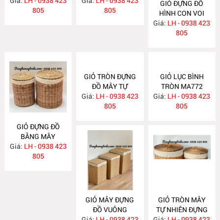
Giá:
LH - 0938 423
MA787
Giá:
LH - 0938 423
GIỎ ĐỰNG ĐỒ
805
805
HÌNH CON VOI
Giá:
LH - 0938 423
MA775
805
GIỎ TRÒN ĐỰNG
GIỎ LỤC BÌNH
ĐỒ MÂY TỰ
TRÒN MA772
Giá:
NHIÊN MA773
LH - 0938 423
Giá:
LH - 0938 423
805
805
GIỎ ĐỰNG ĐỒ
BẰNG MÂY
Giá:
LH - 0938 423
MA774
805
GIỎ MÂY ĐỰNG
GIỎ TRÒN MÂY
ĐỒ VUÔNG
TỰ NHIÊN ĐỰNG
Giá:
LH - 0938 423
MA771
Giá:
ĐỒ MA768
LH - 0938 423