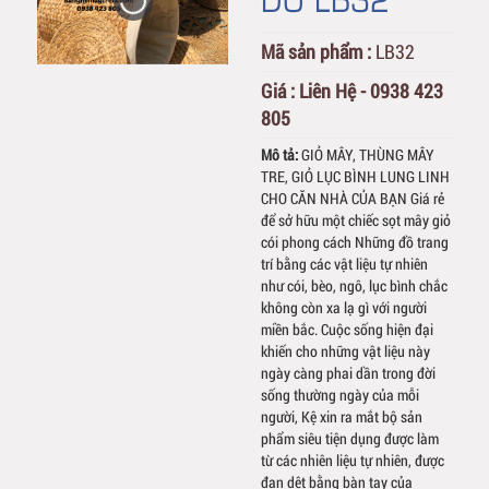
Mã sản phẩm :
LB32
Giá :
Liên Hệ - 0938 423
805
Mô tả:
GIỎ MÂY, THÙNG MÂY
TRE, GIỎ LỤC BÌNH LUNG LINH
CHO CĂN NHÀ CỦA BẠN Giá rẻ
để sở hữu một chiếc sọt mây giỏ
cói phong cách Những đồ trang
trí bằng các vật liệu tự nhiên
như cói, bèo, ngô, lục bình chắc
không còn xa lạ gì với người
miền bắc. Cuộc sống hiện đại
khiến cho những vật liệu này
ngày càng phai dần trong đời
sống thường ngày của mỗi
người, Kệ xin ra mắt bộ sản
phẩm siêu tiện dụng được làm
từ các nhiên liệu tự nhiên, được
đan dệt bằng bàn tay của