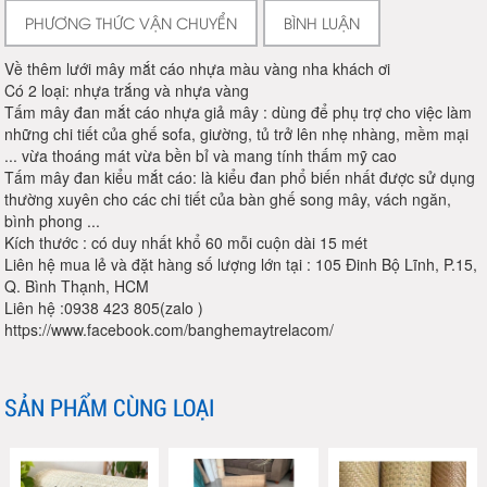
PHƯƠNG THỨC VẬN CHUYỂN
BÌNH LUẬN
Về thêm lưới mây mắt cáo nhựa màu vàng nha khách ơi
Có 2 loại: nhựa trắng và nhựa vàng
Tấm mây đan mắt cáo nhựa giả mây : dùng để phụ trợ cho việc làm
những chi tiết của ghế sofa, giường, tủ trở lên nhẹ nhàng, mềm mại
... vừa thoáng mát vừa bền bỉ và mang tính thấm mỹ cao
Tấm mây đan kiểu mắt cáo: là kiểu đan phổ biến nhất được sử dụng
thường xuyên cho các chi tiết của bàn ghế song mây, vách ngăn,
bình phong ...
Kích thước : có duy nhất khổ 60 mỗi cuộn dài 15 mét
Liên hệ mua lẻ và đặt hàng số lượng lớn tại : 105 Đinh Bộ Lĩnh, P.15,
Q. Bình Thạnh, HCM
Liên hệ :0938 423 805(zalo )
https://www.facebook.com/banghemaytrelacom/
SẢN PHẨM CÙNG LOẠI