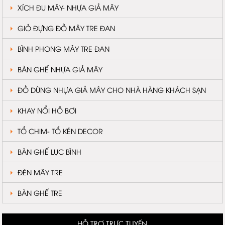
XÍCH ĐU MÂY- NHỰA GIẢ MÂY
GIỎ ĐỰNG ĐỒ MÂY TRE ĐAN
BÌNH PHONG MÂY TRE ĐAN
BÀN GHẾ NHỰA GIẢ MÂY
ĐỒ DÙNG NHỰA GIẢ MÂY CHO NHÀ HÀNG KHÁCH SẠN
KHAY NỔI HỒ BƠI
TỔ CHIM- TỔ KÉN DECOR
BÀN GHẾ LỤC BÌNH
ĐÈN MÂY TRE
BÀN GHẾ TRE
HỖ TRỢ TRỰC TUYẾN