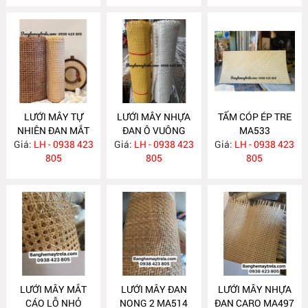
LƯỚI MÂY TỰ
LƯỚI MÂY NHỰA
TẤM CÓP ÉP TRE
NHIÊN ĐAN MẮT
ĐAN Ô VUÔNG
MA533
Giá:
CÁO MA673
LH - 0938 423
Giá:
LH - 0938 423
MA617
Giá:
LH - 0938 423
805
805
805
LƯỚI MÂY MẮT
LƯỚI MÂY ĐAN
LƯỚI MÂY NHỰA
CÁO LỖ NHỎ
NONG 2 MA514
ĐAN CARO MA497