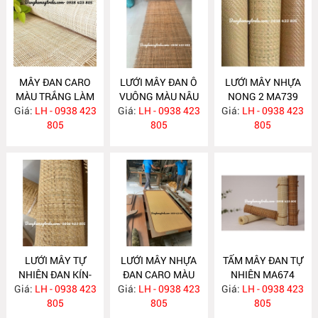
MÂY ĐAN CARO
LƯỚI MÂY ĐAN Ô
LƯỚI MÂY NHỰA
MÀU TRẮNG LÀM
VUÔNG MÀU NÂU
NONG 2 MA739
Giá:
CÁNH TỦ MA842
LH - 0938 423
Giá:
TỰ NHIÊN MA841
LH - 0938 423
Giá:
LH - 0938 423
805
805
805
LƯỚI MÂY TỰ
LƯỚI MÂY NHỰA
TẤM MÂY ĐAN TỰ
NHIÊN ĐAN KÍN-
ĐAN CARO MÀU
NHIÊN MA674
Giá:
TẤM MÂY ĐAN
LH - 0938 423
Giá:
VÀNG MA675
LH - 0938 423
Giá:
LH - 0938 423
NONG 2 MA738
805
805
805