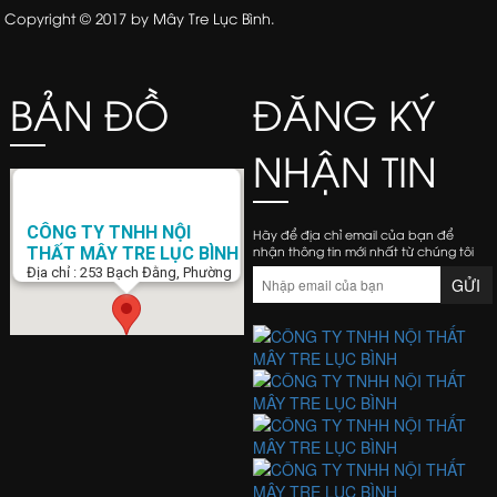
Copyright © 2017 by Mây Tre Lục Bình.
BẢN ĐỒ
ĐĂNG KÝ
NHẬN TIN
CÔNG TY TNHH NỘI
Hãy để địa chỉ email của bạn để
nhận thông tin mới nhất từ chúng tôi
THẤT MÂY TRE LỤC BÌNH
Địa chỉ : 253 Bạch Đằng, Phường
15, Q. Bình Thạnh, Tp. Hồ Chí Minh
Điện Thoại : 0938 423 805
Email :
banghemaytrela@gmail.com