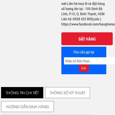
mét Liên hệ mua lẻ và đặt hàng
số lượng lớn tại : 105 Đinh Bộ
Lĩnh, P.15, Q. Bình Thạnh, HCM
Liên hệ :0938 423 805(zalo )
https://www.facebook.com/banghema
ĐẶT HÀNG
Yêu cầu gọi lại
THÔNG TIN CHI TIẾT
THÔNG SỐ KỸ THUẬT
HƯỚNG DẪN MUA HÀNG