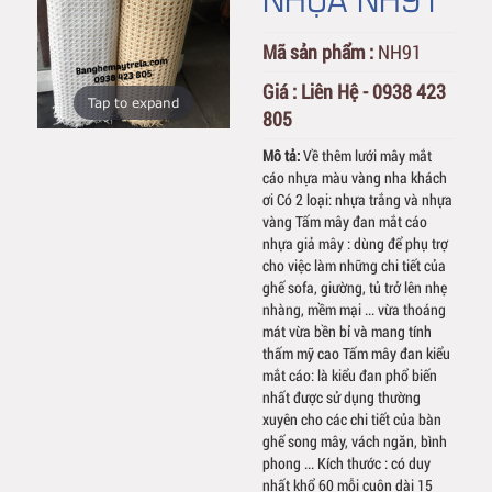
Mã sản phẩm :
NH91
Giá :
Liên Hệ - 0938 423
Tap to expand
805
Mô tả:
Về thêm lưới mây mắt
cáo nhựa màu vàng nha khách
ơi Có 2 loại: nhựa trắng và nhựa
vàng Tấm mây đan mắt cáo
nhựa giả mây : dùng để phụ trợ
cho việc làm những chi tiết của
ghế sofa, giường, tủ trở lên nhẹ
nhàng, mềm mại ... vừa thoáng
mát vừa bền bỉ và mang tính
thấm mỹ cao Tấm mây đan kiểu
mắt cáo: là kiểu đan phổ biến
nhất được sử dụng thường
xuyên cho các chi tiết của bàn
ghế song mây, vách ngăn, bình
phong ... Kích thước : có duy
nhất khổ 60 mỗi cuộn dài 15