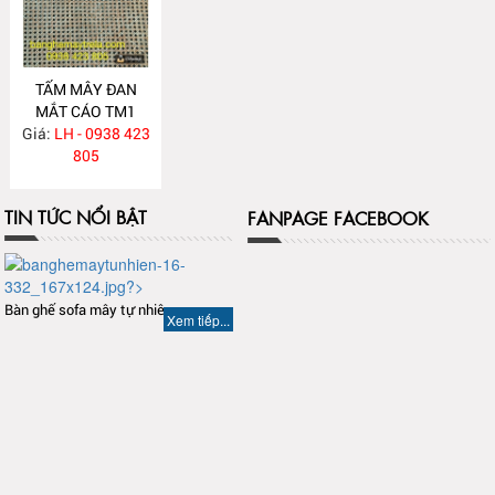
TẤM MÂY ĐAN
MẮT CÁO TM1
Giá:
LH - 0938 423
805
TIN TỨC NỔI BẬT
FANPAGE FACEBOOK
Bàn ghế sofa mây tự nhiên
Xem tiếp...