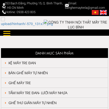
253 Bạch Đằng, Phường 15, Q. Bình Thạnh,
Email:
Tp. Hồ Chí Minh
banghemaytrela@gmail.com
Hotline: 0938 423 805
DANH MỤC SẢN PHẨM
KỆ MÂY TRE ĐAN
BÀN GHẾ MÂY TỰ NHIÊN
GHẾ MÂY TRE
TẤM MÂY TRE ĐAN- LƯỚI MÂY NHỰA
GHẾ THƯ GIÃN MÂY TỰ NHIÊN