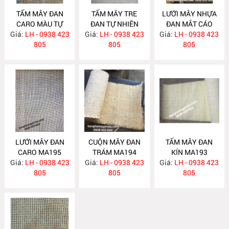
TẤM MÂY ĐAN
TẤM MÂY TRE
LƯỚI MÂY NHỰA
CARO MÀU TỰ
ĐAN TỰ NHIÊN
ĐAN MẮT CÁO
Giá:
NHIÊN MA397
LH - 0938 423
Giá:
LH - 0938 423
MA396
Giá:
LH - 0938 423
MA261
805
805
805
LƯỚI MÂY ĐAN
CUỘN MÂY ĐAN
TẤM MÂY ĐAN
CARO MA195
TRÁM MA194
KÍN MA193
Giá:
LH - 0938 423
Giá:
LH - 0938 423
Giá:
LH - 0938 423
805
805
805