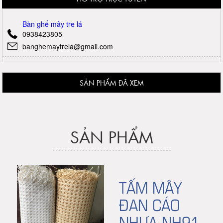
Bàn ghế mây tre lá
0938423805
banghemaytrela@gmail.com
SẢN PHẨM ĐÃ XEM
SẢN PHẨM
TẤM MÂY
ĐAN CÁO
NHỰA NH91