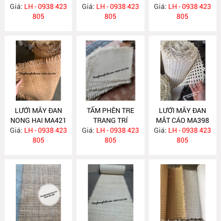
Giá:
LH - 0938 423
MA522
Giá:
LH - 0938 423
Giá:
LH - 0938 423
805
805
805
LƯỚI MÂY ĐAN
TẤM PHÊN TRE
LƯỚI MÂY ĐAN
NONG HAI MA421
TRANG TRÍ
MẮT CÁO MA398
Giá:
LH - 0938 423
Giá:
LH - 0938 423
MA399
Giá:
LH - 0938 423
805
805
805