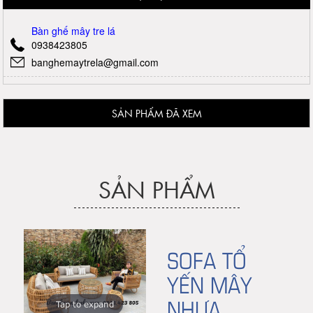
Bàn ghế mây tre lá
0938423805
banghemaytrela@gmail.com
SẢN PHẨM ĐÃ XEM
SẢN PHẨM
SOFA TỔ
YẾN MÂY
NHỰA
Tap to expand