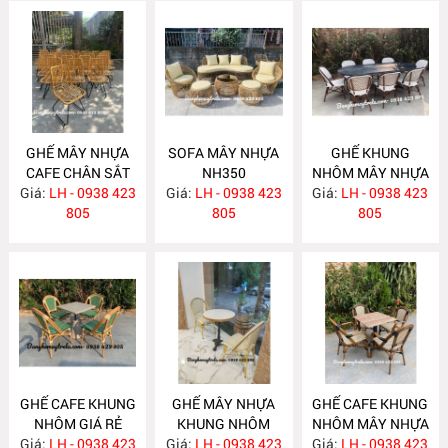
GHẾ MÂY NHỰA
SOFA MÂY NHỰA
GHẾ KHUNG
CAFE CHÂN SẮT
NH350
NHÔM MÂY NHỰA
Giá:
LH - 0938 423
NH351
Giá:
LH - 0938 423
Giá:
LH - 0938 423
NH347
805
805
805
GHẾ CAFE KHUNG
GHẾ MÂY NHỰA
GHẾ CAFE KHUNG
NHÔM GIÁ RẺ
KHUNG NHÔM
NHÔM MÂY NHỰA
Giá:
LH - 0938 423
NH346
Giá:
LH - 0938 423
NH345
Giá:
LH - 0938 423
NH344