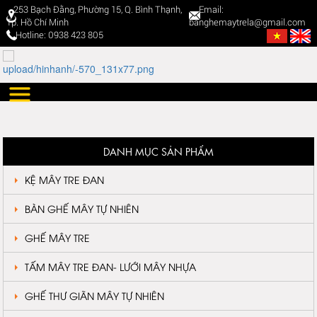
253 Bạch Đằng, Phường 15, Q. Bình Thạnh,
Email:
Tp. Hồ Chí Minh
banghemaytrela@gmail.com
Hotline: 0938 423 805
DANH MỤC SẢN PHẨM
KỆ MÂY TRE ĐAN
BÀN GHẾ MÂY TỰ NHIÊN
GHẾ MÂY TRE
TẤM MÂY TRE ĐAN- LƯỚI MÂY NHỰA
GHẾ THƯ GIÃN MÂY TỰ NHIÊN