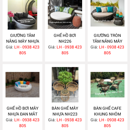
GIƯỜNG TẮM
GHẾ HỒ BƠI
GIƯỜNG TRÒN
NẮNG MÂY NHỰA
NH226
TẮM NẮNG MÂY
Giá:
LH - 0938 423
NH227
Giá:
LH - 0938 423
Giá:
NHỰA NH225
LH - 0938 423
805
805
805
GHẾ HỒ BƠI MÂY
BÀN GHẾ MÂY
BÀN GHẾ CAFE
NHỰA ĐAN MẮT
NHỰA NH223
KHUNG NHÔM
Giá:
CÁO NH224
LH - 0938 423
Giá:
LH - 0938 423
Giá:
NGOÀI TRỜI
LH - 0938 423
805
805
NH221
805