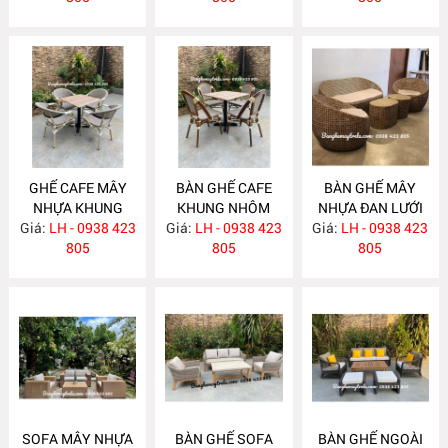
GHẾ CAFE MÂY
BÀN GHẾ CAFE
BÀN GHẾ MÂY
NHỰA KHUNG
KHUNG NHÔM
NHỰA ĐAN LƯỚI
Giá:
NHÔM NH374
LH - 0938 423
Giá:
MÂY NHỰA
LH - 0938 423
Giá:
MẮT CÁO NH372
LH - 0938 423
805
NH373
805
805
SOFA MÂY NHỰA
BÀN GHẾ SOFA
BÀN GHẾ NGOÀI