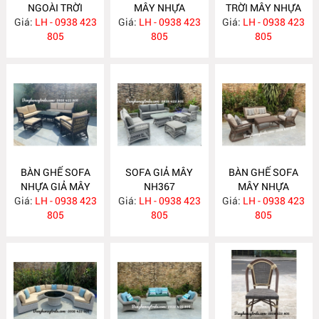
NGOÀI TRỜI
MÂY NHỰA
TRỜI MÂY NHỰA
Giá:
LH - 0938 423
NH371
Giá:
LH - 0938 423
NH370
Giá:
LH - 0938 423
NH369
805
805
805
BÀN GHẾ SOFA
SOFA GIẢ MÂY
BÀN GHẾ SOFA
NHỰA GIẢ MÂY
NH367
MÂY NHỰA
Giá:
LH - 0938 423
NH368
Giá:
LH - 0938 423
Giá:
LH - 0938 423
NH366
805
805
805