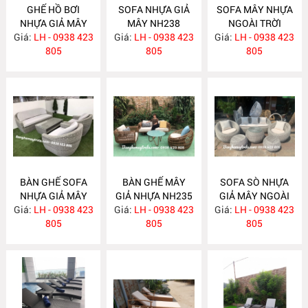
GHẾ HỒ BƠI
SOFA NHỰA GIẢ
SOFA MÂY NHỰA
NHỰA GIẢ MÂY
MÂY NH238
NGOÀI TRỜI
Giá:
LH - 0938 423
NH239
Giá:
LH - 0938 423
Giá:
LH - 0938 423
NH237
805
805
805
BÀN GHẾ SOFA
BÀN GHẾ MÂY
SOFA SÒ NHỰA
NHỰA GIẢ MÂY
GIẢ NHỰA NH235
GIẢ MÂY NGOÀI
Giá:
LH - 0938 423
NH236
Giá:
LH - 0938 423
Giá:
TRỜI NH234
LH - 0938 423
805
805
805