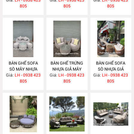
805
805
805
BÀN GHẾ SOFA
BÀN GHẾ TRỨNG
BÀN GHẾ SOFA
SÒ MÂY NHỰA
NHỰA GIẢ MÂY
SÒ NHỰA GIẢ
Giá:
NHỎ GỌN NH243
LH - 0938 423
Giá:
LH - 0938 423
NH242
Giá:
MÂY NGOÀI TRỜI
LH - 0938 423
805
805
GIÁ RẺ NH240
805