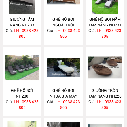
GIƯỜNG TẮM
GHẾ HỒ BƠI
GHẾ HỒ BƠI NẰM
NẮNG NH233
NGOÀI TRỜI
TẮM NẮNG NH231
Giá:
LH - 0938 423
Giá:
LH - 0938 423
NH232
Giá:
LH - 0938 423
805
805
805
GHẾ HỒ BƠI
GHẾ HỒ BƠI
GIƯỜNG TRÒN
NH230
NHỰA GIẢ MÂY
TẮM NẮNG NH228
Giá:
LH - 0938 423
Giá:
LH - 0938 423
NH229
Giá:
LH - 0938 423
805
805
805