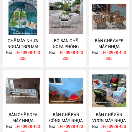
GHẾ MÂY NHỰA
BỘ BÀN GHẾ
BÀN GHẾ CAFE
NGOÀI TRỜI MÁI
SOFA PHÒNG
MÂY NHỰA
Giá:
VÒM NH291
LH - 0938 423
Giá:
KHÁCH MÂY
LH - 0938 423
Giá:
NGOÀI TRỜI
LH - 0938 423
805
NHỰA NH284
805
NH283
805
BÀN GHẾ SOFA
BÀN GHẾ BAN
BÀN GHẾ SÂN
MÂY NHỰA
CÔNG MÂY NHỰA
VƯỜN MÂY NHỰA
Giá:
NGOÀI TRỜI
LH - 0938 423
Giá:
GIÁ RẺ NH281
LH - 0938 423
Giá:
LH - 0938 423
NH280