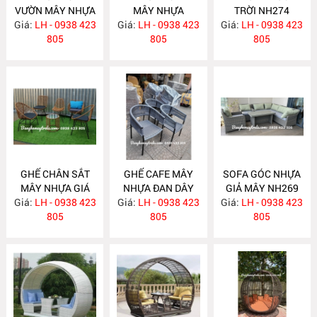
VƯỜN MÂY NHỰA
MÂY NHỰA
TRỜI NH274
Giá:
LH - 0938 423
NH276
Giá:
NGOÀI TRỜI
LH - 0938 423
Giá:
LH - 0938 423
805
NH275
805
805
GHẾ CHÂN SẮT
GHẾ CAFE MÂY
SOFA GÓC NHỰA
MÂY NHỰA GIÁ
NHỰA ĐAN DÂY
GIẢ MÂY NH269
Giá:
RẺ NH273
LH - 0938 423
Giá:
DÙ NH272
LH - 0938 423
Giá:
LH - 0938 423
805
805
805