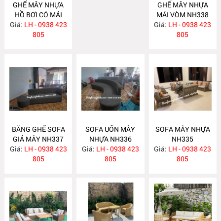
GHẾ MÂY NHỰA
GHẾ MÂY NHỰA
HỒ BƠI CÓ MÁI
MÁI VÒM NH338
Giá:
LH - 0938 423
NH340
Giá:
LH - 0938 423
805
805
BĂNG GHẾ SOFA
SOFA UỐN MÂY
SOFA MÂY NHỰA
GIẢ MÂY NH337
NHỰA NH336
NH335
Giá:
LH - 0938 423
Giá:
LH - 0938 423
Giá:
LH - 0938 423
805
805
805