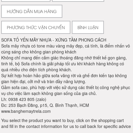
HƯỚNG DẪN MUA HÀNG
PHƯƠNG THỨC VẬN CHUYỂN
BÌNH LUẬN
SOFA TỔ YẾN MÂY NHỰA - XỨNG TẦM PHONG CÁCH
Sofa mây nhựa có tone màu vàng mây đẹp, cá tính, là điểm nhấn vô
cùng sáng cho không gian phòng khách
Không chỉ mang đến cảm giác thoáng đãng nhờ thiết kế gọn gàng,
tinh tế, bộ Sofa chính là giải pháp tối ưu khi khách hàng không có
quá nhiều cho diện tích phòng khách.
Sự kết hợp hoàn hảo giữa sofa văng rời và ghế đơn kiến tạo không
gian hiện đại, cởi mở và tràn đầy năng lượng.
Gầm sofa cao, phù hợp với việc sử dụng các thiết bị công nghệ phục
vụ cho việc làm sạch không gian sống của gia chủ.
Lh: 0938 423 805 (zalo)
Đc: 253 Bạch Đằng, p15, Q. Bình Thạnh, HCM
www.banghemaytrela.com
You select the product you want to buy, click on the shopping cart
and fill in the contact information for us to call back for specific advice