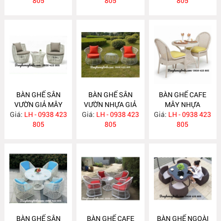
NH282
805
805
805
BÀN GHẾ SÂN
BÀN GHẾ SÂN
BÀN GHẾ CAFE
VƯỜN GIẢ MÂY
VƯỜN NHỰA GIẢ
MÂY NHỰA
Giá:
LH - 0938 423
NH279
Giá:
MÂY NH278
LH - 0938 423
Giá:
LH - 0938 423
NH277
805
805
805
BÀN GHẾ SÂN
BÀN GHẾ CAFE
BÀN GHẾ NGOÀI