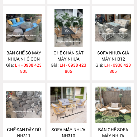
BÀN GHẾ SÒ MÂY
GHẾ CHÂN SẮT
SOFA NHỰA GIẢ
NHỰA NHỎ GỌN
MÂY NHỰA
MÂY NH312
Giá:
LH - 0938 423
NH314
Giá:
LH - 0938 423
NH313
Giá:
LH - 0938 423
805
805
805
GHẾ ĐAN DÂY DÙ
SOFA MÂY NHỰA
BÀN GHẾ SOFA
NH311
NH310
MÂY NHỰA