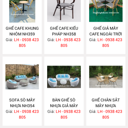
GHẾ CAFE KHUNG
GHẾ CAFE KIỂU
GHẾ GIẢ MÂY
NHÔM NH359
PHÁP NH358
CAFE NGOÀI TRỜI
Giá:
LH - 0938 423
Giá:
LH - 0938 423
Giá:
KHUNG NHÔM
LH - 0938 423
805
805
NH357
805
SOFA SÒ MÂY
BÀN GHẾ SÒ
GHẾ CHÂN SẮT
NHỰA NH354
NHỰA GIẢ MÂY
MÂY NHỰA
Giá:
LH - 0938 423
Giá:
NGOÀI TRỜI
LH - 0938 423
Giá:
LH - 0938 423
NH352
805
NH353
805
805