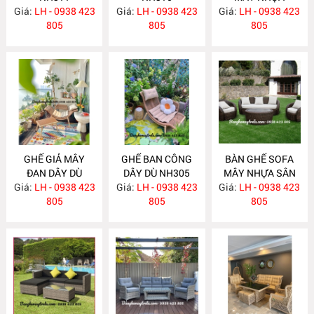
Giá:
LH - 0938 423
Giá:
LH - 0938 423
Giá:
LH - 0938 423
NH309
805
805
805
GHẾ GIẢ MÂY
GHẾ BAN CÔNG
BÀN GHẾ SOFA
ĐAN DÂY DÙ
DÂY DÙ NH305
MÂY NHỰA SÂN
Giá:
LH - 0938 423
NH306
Giá:
LH - 0938 423
Giá:
VƯỜN NH304
LH - 0938 423
805
805
805