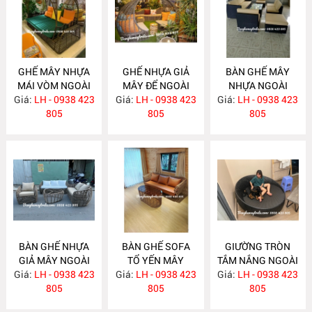
GHẾ MÂY NHỰA
GHẾ NHỰA GIẢ
BÀN GHẾ MÂY
MÁI VÒM NGOÀI
MÂY ĐỂ NGOÀI
NHỰA NGOÀI
Giá:
TRỜI NH259
LH - 0938 423
Giá:
TRỜI NH258
LH - 0938 423
Giá:
TRỜI NH257
LH - 0938 423
805
805
805
BÀN GHẾ NHỰA
BÀN GHẾ SOFA
GIƯỜNG TRÒN
GIẢ MÂY NGOÀI
TỔ YẾN MÂY
TẮM NẮNG NGOÀI
Giá:
TRỜI NH256
LH - 0938 423
Giá:
NHỰA NH254
LH - 0938 423
Giá:
TRỜI NH250
LH - 0938 423
805
805
805