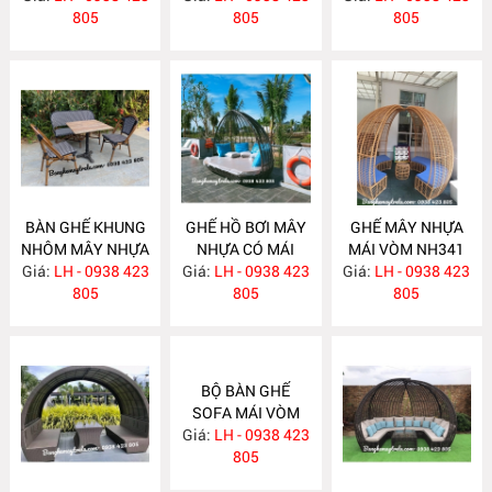
805
805
805
BÀN GHẾ KHUNG
GHẾ HỒ BƠI MÂY
GHẾ MÂY NHỰA
NHÔM MÂY NHỰA
NHỰA CÓ MÁI
MÁI VÒM NH341
Giá:
LH - 0938 423
NH343
Giá:
LH - 0938 423
NH342
Giá:
LH - 0938 423
805
805
805
BỘ BÀN GHẾ
SOFA MÁI VÒM
Giá:
MÂY NHỰA
LH - 0938 423
NH339
805