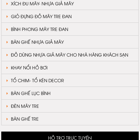
XÍCH ĐU MÂY- NHỰA GIẢ MÂY
GIỎ ĐỰNG ĐỒ MÂY TRE ĐAN
BÌNH PHONG MÂY TRE ĐAN
BÀN GHẾ NHỰA GIẢ MÂY
ĐỒ DÙNG NHỰA GIẢ MÂY CHO NHÀ HÀNG KHÁCH SẠN
KHAY NỔI HỒ BƠI
TỔ CHIM- TỔ KÉN DECOR
BÀN GHẾ LỤC BÌNH
ĐÈN MÂY TRE
BÀN GHẾ TRE
HỖ TRỢ TRỰC TUYẾN