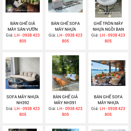
BÀN GHẾ GIẢ
BÀN GHẾ SOFA
GHẾ TRÒN MÂY
MÂY SÂN VƯỜN
MÂY NHỰA
NHỰA NGỒI BAN
Giá:
LH - 0938 423
NH407
Giá:
LH - 0938 423
NH406
Giá:
CÔNG NH394
LH - 0938 423
805
805
805
SOFA MÂY NHỰA
BÀN GHẾ GIẢ
BÀN GHẾ SOFA
NH392
MÂY NH391
MÂY NHỰA
Giá:
LH - 0938 423
Giá:
LH - 0938 423
Giá:
LH - 0938 423
NH390
805
805
805