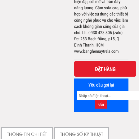
hiện đại, cởi mở và tràn đầy
năng lượng. Gầm sofa cao, phù
hợp với việc sử dụng các thiết bị
công nghệ phục vụ cho việc làm
sạch không gian sống của gia
chủ. Lh: 0938 423 805 (zalo)
Đc: 253 Bạch Đằng, p15, Q.
Bình Thạnh, HCM
www.banghemaytrela.com
ĐẶT HÀNG
Yêu cầu gọi lại
THÔNG TIN CHI TIẾT
THÔNG SỐ KỸ THUẬT