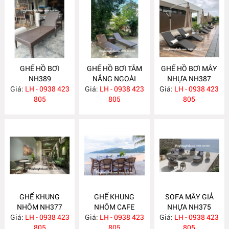
GHẾ HỒ BƠI
GHẾ HỒ BƠI TẮM
GHẾ HỒ BƠI MÂY
NH389
NẮNG NGOÀI
NHỰA NH387
Giá:
LH - 0938 423
Giá:
TRỜI NH388
LH - 0938 423
Giá:
LH - 0938 423
805
805
805
GHẾ KHUNG
GHẾ KHUNG
SOFA MÂY GIẢ
NHÔM NH377
NHÔM CAFE
NHỰA NH375
Giá:
LH - 0938 423
Giá:
LH - 0938 423
NH376
Giá:
LH - 0938 423
805
805
805