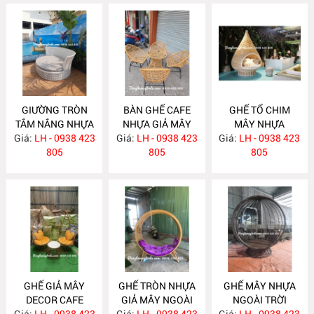
GIƯỜNG TRÒN
BÀN GHẾ CAFE
GHẾ TỔ CHIM
TẮM NẮNG NHỰA
NHỰA GIẢ MÂY
MÂY NHỰA
Giá:
GIẢ MÂY NH249
LH - 0938 423
Giá:
LH - 0938 423
NH248
Giá:
LH - 0938 423
NH247
805
805
805
GHẾ GIẢ MÂY
GHẾ TRÒN NHỰA
GHẾ MÂY NHỰA
DECOR CAFE
GIẢ MÂY NGOÀI
NGOÀI TRỜI
Giá:
LH - 0938 423
NH246
Giá:
TRỜI NH245
LH - 0938 423
Giá:
LH - 0938 423
NH244