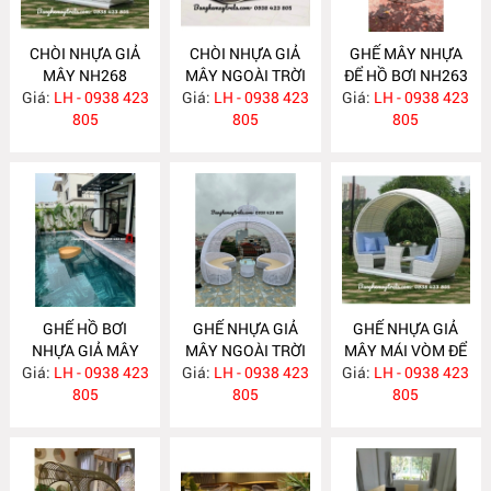
CHÒI NHỰA GIẢ
CHÒI NHỰA GIẢ
GHẾ MÂY NHỰA
MÂY NH268
MÂY NGOÀI TRỜI
ĐỂ HỒ BƠI NH263
Giá:
LH - 0938 423
Giá:
LH - 0938 423
NH264
Giá:
LH - 0938 423
805
805
805
GHẾ HỒ BƠI
GHẾ NHỰA GIẢ
GHẾ NHỰA GIẢ
NHỰA GIẢ MÂY
MÂY NGOÀI TRỜI
MÂY MÁI VÒM ĐỂ
Giá:
LH - 0938 423
NH262
Giá:
CÓ MÁI NH261
LH - 0938 423
Giá:
NGOÀI TRỜI
LH - 0938 423
805
805
NH260
805