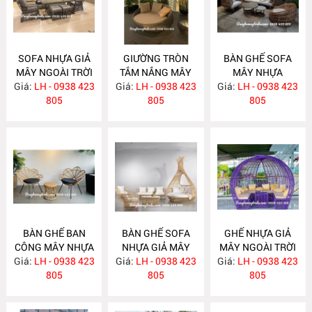
SOFA NHỰA GIẢ
GIƯỜNG TRÒN
BÀN GHẾ SOFA
MÂY NGOÀI TRỜI
TẮM NẮNG MÂY
MÂY NHỰA
Giá:
LH - 0938 423
NH297
Giá:
NHỰA NH296
LH - 0938 423
Giá:
LH - 0938 423
NH295
805
805
805
BÀN GHẾ BAN
BÀN GHẾ SOFA
GHẾ NHỰA GIẢ
CÔNG MÂY NHỰA
NHỰA GIẢ MÂY
MÂY NGOÀI TRỜI
Giá:
LH - 0938 423
NH294
Giá:
NGOÀI TRỜI
LH - 0938 423
Giá:
CÓ MÁI CHE
LH - 0938 423
805
NH293
805
NH292
805