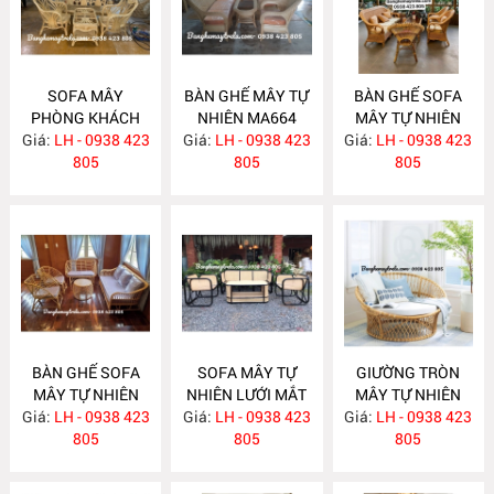
SOFA MÂY
BÀN GHẾ MÂY TỰ
BÀN GHẾ SOFA
PHÒNG KHÁCH
NHIÊN MA664
MÂY TỰ NHIÊN
Giá:
LH - 0938 423
MA665
Giá:
LH - 0938 423
Giá:
LH - 0938 423
MA663
805
805
805
BÀN GHẾ SOFA
SOFA MÂY TỰ
GIƯỜNG TRÒN
MÂY TỰ NHIÊN
NHIÊN LƯỚI MẮT
MÂY TỰ NHIÊN
Giá:
LH - 0938 423
MA657
Giá:
CÁO MA656
LH - 0938 423
Giá:
LH - 0938 423
MA652
805
805
805