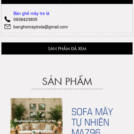
Bàn ghế mây tre lá
0938423805
banghemaytrela@gmail.com
SẢN PHẨM ĐÃ XEM
SẢN PHẨM
SOFA MÂY
TỰ NHIÊN
MA796