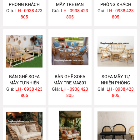
PHÒNG KHÁCH
MÂY TRE ĐAN
PHÒNG KHÁCH
Giá:
NHỎ GỌN MA814
LH - 0938 423
Giá:
LH - 0938 423
MA813
Giá:
LH - 0938 423
MA812
805
805
805
BÀN GHẾ SOFA
BÀN GHẾ SOFA
SOFA MÂY TỰ
MÂY TỰ NHIÊN
MÂY TRE MA801
NHIÊN PHÒNG
Giá:
PHÒNG KHÁCH
LH - 0938 423
Giá:
LH - 0938 423
Giá:
KHÁCH MA800
LH - 0938 423
MA811
805
805
805