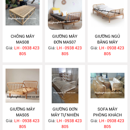
CHÕNG MÂY
GIƯỜNG MÂY
GIƯỜNG NGỦ
MA508
ĐƠN MA507
BẰNG MÂY
Giá:
LH - 0938 423
Giá:
LH - 0938 423
Giá:
LH - 0938 423
MA506
805
805
805
GIƯỜNG MÂY
GIƯỜNG ĐƠN
SOFA MÂY
MA505
MÂY TỰ NHIÊN
PHÒNG KHÁCH
Giá:
LH - 0938 423
Giá:
LH - 0938 423
MA504
Giá:
KIỂU HIỆN ĐẠI
LH - 0938 423
805
805
MA502
805