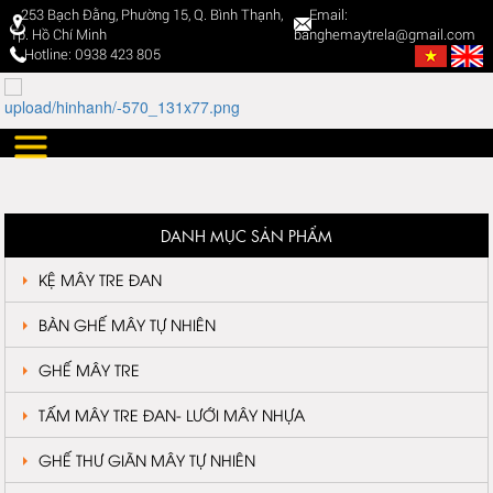
253 Bạch Đằng, Phường 15, Q. Bình Thạnh,
Email:
Tp. Hồ Chí Minh
banghemaytrela@gmail.com
Hotline: 0938 423 805
DANH MỤC SẢN PHẨM
KỆ MÂY TRE ĐAN
BÀN GHẾ MÂY TỰ NHIÊN
GHẾ MÂY TRE
TẤM MÂY TRE ĐAN- LƯỚI MÂY NHỰA
GHẾ THƯ GIÃN MÂY TỰ NHIÊN