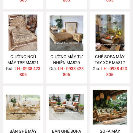
GIƯỜNG NGỦ
GIƯỜNG MÂY TỰ
GHẾ SOFA MÂY
MÂY TRE MA821
NHIÊN MA820
TAY XÒE MA817
Giá:
LH - 0938 423
Giá:
LH - 0938 423
Giá:
LH - 0938 423
805
805
805
BÀN GHẾ MÂY
BÀN GHẾ SOFA
SOFA MÂY