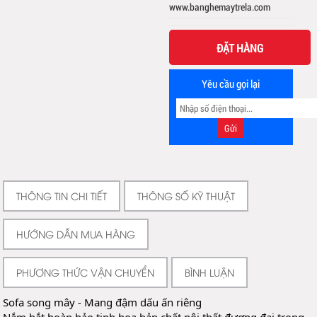
www.banghemaytrela.com
ĐẶT HÀNG
Yêu cầu gọi lại
THÔNG TIN CHI TIẾT
THÔNG SỐ KỸ THUẬT
HƯỚNG DẪN MUA HÀNG
PHƯƠNG THỨC VẬN CHUYỂN
BÌNH LUẬN
Sofa song mây - Mang đậm dấu ấn riêng