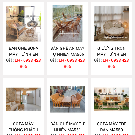
BÀN GHẾ SOFA
BÀN GHẾ ĂN MÂY
GIƯỜNG TRÒN
MÂY TỰ NHIÊN
TỰ NHIÊN MA566
MÂY TỰ NHIÊN
Giá:
LH - 0938 423
MA568
Giá:
LH - 0938 423
Giá:
LH - 0938 423
MA563
805
805
805
SOFA MÂY
BÀN GHẾ MÂY TỰ
SOFA MÂY TRE
PHÒNG KHÁCH
NHIÊN MA551
ĐAN MA550