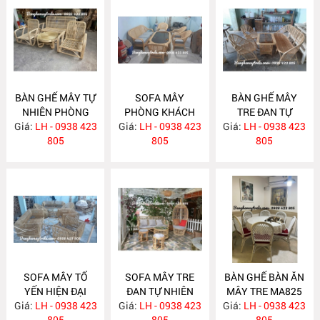
BÀN GHẾ MÂY TỰ
SOFA MÂY
BÀN GHẾ MÂY
NHIÊN PHÒNG
PHÒNG KHÁCH
TRE ĐAN TỰ
Giá:
KHÁCH MA834
LH - 0938 423
Giá:
HIỆN ĐẠI MA833
LH - 0938 423
Giá:
NHIÊN MA832
LH - 0938 423
805
805
805
SOFA MÂY TỔ
SOFA MÂY TRE
BÀN GHẾ BÀN ĂN
YẾN HIỆN ĐẠI
ĐAN TỰ NHIÊN
MÂY TRE MA825
Giá:
LH - 0938 423
MA831
Giá:
LH - 0938 423
MA830
Giá:
LH - 0938 423
805
805
805