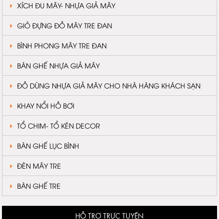
XÍCH ĐU MÂY- NHỰA GIẢ MÂY
GIỎ ĐỰNG ĐỒ MÂY TRE ĐAN
BÌNH PHONG MÂY TRE ĐAN
BÀN GHẾ NHỰA GIẢ MÂY
ĐỒ DÙNG NHỰA GIẢ MÂY CHO NHÀ HÀNG KHÁCH SẠN
KHAY NỔI HỒ BƠI
TỔ CHIM- TỔ KÉN DECOR
BÀN GHẾ LỤC BÌNH
ĐÈN MÂY TRE
BÀN GHẾ TRE
HỖ TRỢ TRỰC TUYẾN