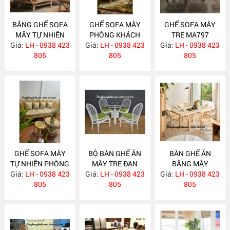
BĂNG GHẾ SOFA
GHẾ SOFA MÂY
GHẾ SOFA MÂY
MÂY TỰ NHIÊN
PHÒNG KHÁCH
TRE MA797
Giá:
PHÒNG KHÁCH
LH - 0938 423
Giá:
LH - 0938 423
MA798
Giá:
LH - 0938 423
MA799
805
805
805
GHẾ SOFA MÂY
BỘ BÀN GHẾ ĂN
BÀN GHẾ ĂN
TỰ NHIÊN PHÒNG
MÂY TRE ĐAN
BĂNG MÂY
Giá:
KHÁCH MA795
LH - 0938 423
Giá:
LH - 0938 423
MA784
Giá:
LH - 0938 423
MA783
805
805
805