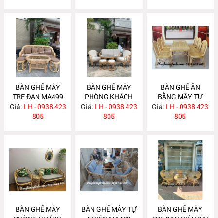
BÀN GHẾ MÂY
BÀN GHẾ MÂY
BÀN GHẾ ĂN
TRE ĐAN MA499
PHÒNG KHÁCH
BẰNG MÂY TỰ
Giá:
LH - 0938 423
Giá:
KIỂU HIỆN ĐẠI
LH - 0938 423
Giá:
NHIÊN MA492
LH - 0938 423
805
MA493
805
805
BÀN GHẾ MÂY
BÀN GHẾ MÂY TỰ
BÀN GHẾ MÂY