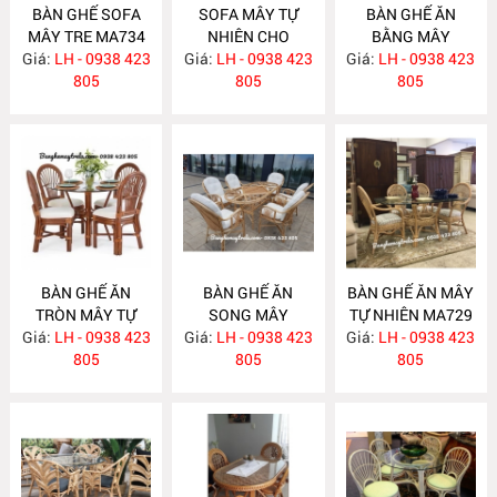
BÀN GHẾ SOFA
SOFA MÂY TỰ
BÀN GHẾ ĂN
MÂY TRE MA734
NHIÊN CHO
BẰNG MÂY
Giá:
LH - 0938 423
Giá:
PHÒNG KHÁCH
LH - 0938 423
Giá:
LH - 0938 423
MA732
805
MA733
805
805
BÀN GHẾ ĂN
BÀN GHẾ ĂN
BÀN GHẾ ĂN MÂY
TRÒN MÂY TỰ
SONG MÂY
TỰ NHIÊN MA729
Giá:
NHIÊN MA731
LH - 0938 423
Giá:
LH - 0938 423
MA730
Giá:
LH - 0938 423
805
805
805