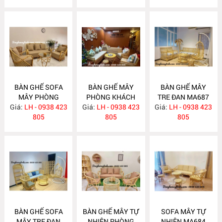
BÀN GHẾ SOFA
BÀN GHẾ MÂY
BÀN GHẾ MÂY
MÂY PHÒNG
PHÒNG KHÁCH
TRE ĐAN MA687
Giá:
KHÁCH MA689
LH - 0938 423
Giá:
LH - 0938 423
MA688
Giá:
LH - 0938 423
805
805
805
BÀN GHẾ SOFA
BÀN GHẾ MÂY TỰ
SOFA MÂY TỰ
MÂY TRE ĐAN
NHIÊN PHÒNG
NHIÊN MA684