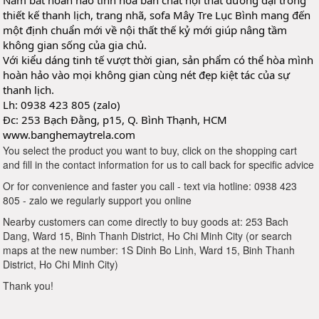
Nắm bắt hoàn hảo tinh hoa bản chất nội thất đương đại trong
thiết kế thanh lịch, trang nhã, sofa Mây Tre Lục Bình mang đến
một định chuẩn mới về nội thất thế kỷ mới giúp nâng tầm
không gian sống của gia chủ.
Với kiểu dáng tinh tế vượt thời gian, sản phẩm có thể hòa mình
hoàn hảo vào mọi không gian cùng nét đẹp kiệt tác của sự
thanh lịch.
Lh: 0938 423 805 (zalo)
Đc: 253 Bạch Đằng, p15, Q. Bình Thạnh, HCM
www.banghemaytrela.com
You select the product you want to buy, click on the shopping cart
and fill in the contact information for us to call back for specific advice
Or for convenience and faster you call - text via hotline: 0938 423
805 - zalo we regularly support you online
Nearby customers can come directly to buy goods at: 253 Bach
Dang, Ward 15, Binh Thanh District, Ho Chi Minh City (or search
maps at the new number: 1S Dinh Bo Linh, Ward 15, Binh Thanh
District, Ho Chi Minh City)
Thank you!