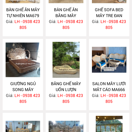
BÀN GHẾ ĂN MÂY
BÀN GHẾ ĂN
GHẾ SOFA BED
TỰ NHIÊN MA679
BẰNG MÂY
MÂY TRE ĐAN
Giá:
LH - 0938 423
Giá:
LH - 0938 423
MA678
Giá:
LH - 0938 423
MA671
805
805
805
GIƯỜNG NGỦ
BĂNG GHẾ MÂY
SALON MÂY LƯỚI
SONG MÂY
UỐN LƯỢN
MẮT CÁO MA666
Giá:
LH - 0938 423
MA670
Giá:
LH - 0938 423
MA667
Giá:
LH - 0938 423
805
805
805