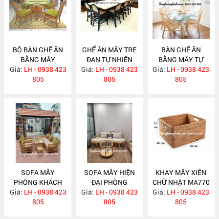
BỘ BÀN GHẾ ĂN
GHẾ ĂN MÂY TRE
BÀN GHẾ ĂN
BẰNG MÂY
ĐAN TỰ NHIÊN
BẰNG MÂY TỰ
Giá:
LH - 0938 423
MA782
Giá:
LH - 0938 423
MA781
Giá:
NHIÊN MA780
LH - 0938 423
805
805
805
SOFA MÂY
SOFA MÂY HIỆN
KHAY MÂY XIÊN
PHÒNG KHÁCH
ĐẠI PHÒNG
CHỮ NHẬT MA770
Giá:
KIỂU DÁNG ĐƠN
LH - 0938 423
Giá:
KHÁCH MA777
LH - 0938 423
Giá:
LH - 0938 423
GIẢN MA778
805
805
805