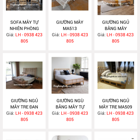
SOFA MÂY TỰ
GIƯỜNG MÂY
GIƯỜNG NGỦ
NHIÊN PHÒNG
MA513
BẰNG MÂY
Giá:
KHÁCH KIỂU HIỆN
LH - 0938 423
Giá:
LH - 0938 423
Giá:
LH - 0938 423
MA512
ĐẠI MA523
805
805
805
GIƯỜNG NGỦ
GIƯỜNG NGÙ
GIƯỜNG NGỦ
MÂY TRE ĐAN
BẰNG MÂY TỰ
MÂY TRE MA509
Giá:
LH - 0938 423
MA511
Giá:
NHIÊN MA510
LH - 0938 423
Giá:
LH - 0938 423
805
805
805