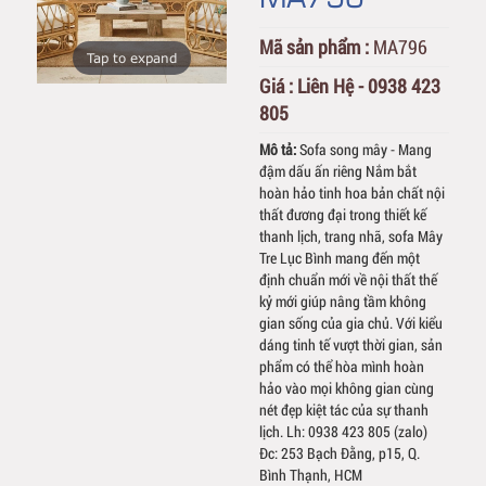
Mã sản phẩm :
MA796
Tap to expand
Giá :
Liên Hệ - 0938 423
805
Mô tả:
Sofa song mây - Mang
đậm dấu ấn riêng Nắm bắt
hoàn hảo tinh hoa bản chất nội
thất đương đại trong thiết kế
thanh lịch, trang nhã, sofa Mây
Tre Lục Bình mang đến một
định chuẩn mới về nội thất thế
kỷ mới giúp nâng tầm không
gian sống của gia chủ. Với kiểu
dáng tinh tế vượt thời gian, sản
phẩm có thể hòa mình hoàn
hảo vào mọi không gian cùng
nét đẹp kiệt tác của sự thanh
lịch. Lh: 0938 423 805 (zalo)
Đc: 253 Bạch Đằng, p15, Q.
Bình Thạnh, HCM