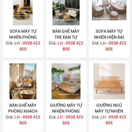
SOFA MÂY TỰ
BÀN GHẾ MÂY
SOFA MÂY TỰ
NHIÊN PHÒNG
TRE ĐAN TỰ
NHIÊN HIỆN ĐẠI
Giá:
KHÁCH MA588
LH - 0938 423
Giá:
NHIÊN MA587
LH - 0938 423
Giá:
LH - 0938 423
MA586
805
805
805
BÀN GHẾ MÂY
GIƯỜNG MÂY TỰ
GIƯỜNG NGỦ
PHÒNG KHÁCH
NHIÊN PHÒNG
MÂY TỰ NHIÊN
Giá:
NHỎ GỌN MA585
LH - 0938 423
Giá:
NGỦ MA584
LH - 0938 423
Giá:
LH - 0938 423
MA583
805
805
805