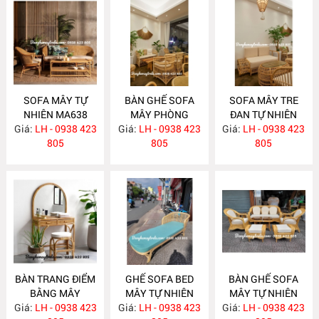
SOFA MÂY TỰ
BÀN GHẾ SOFA
SOFA MÂY TRE
NHIÊN MA638
MÂY PHÒNG
ĐAN TỰ NHIÊN
Giá:
LH - 0938 423
Giá:
KHÁCH HIỆN ĐẠI
LH - 0938 423
Giá:
LH - 0938 423
MA636
805
MA637
805
805
BÀN TRANG ĐIỂM
GHẾ SOFA BED
BÀN GHẾ SOFA
BẰNG MÂY
MÂY TỰ NHIÊN
MÂY TỰ NHIÊN
Giá:
LH - 0938 423
MA635
Giá:
LH - 0938 423
MA625
Giá:
PHÒNG KHÁCH
LH - 0938 423