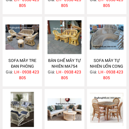
805
805
805
SOFA MÂY TRE
BÀN GHẾ MÂY TỰ
SOFA MÂY TỰ
ĐAN PHÒNG
NHIÊN MA754
NHIÊN UỐN CONG
Giá:
KHÁCH MA755
LH - 0938 423
Giá:
LH - 0938 423
Giá:
LH - 0938 423
MA743
805
805
805