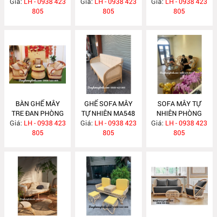
Giá:
LH - 0938 423
MA557
Giá:
LH - 0938 423
Giá:
LH - 0938 423
805
805
805
BÀN GHẾ MÂY
GHẾ SOFA MÂY
SOFA MÂY TỰ
TRE ĐAN PHÒNG
TỰ NHIÊN MA548
NHIÊN PHÒNG
Giá:
KHÁCH MA549
LH - 0938 423
Giá:
LH - 0938 423
Giá:
KHÁCH MA547
LH - 0938 423
805
805
805