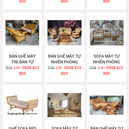
805
805
MA624
805
BÀN GHẾ MÂY
BÀN GHẾ MÂY TỰ
SOFA MÂY TỰ
TRE ĐAN TỰ
NHIÊN PHÒNG
NHIÊN PHÒNG
Giá:
NHIÊN MA622
LH - 0938 423
Giá:
KHÁCH LƯỚI MẮT
LH - 0938 423
Giá:
KHÁCH MA620
LH - 0938 423
805
CÁO MA621
805
805
GHẾ SOFA BED
SOFA MÂY TỰ
BÀN GHẾ MÂY TỰ