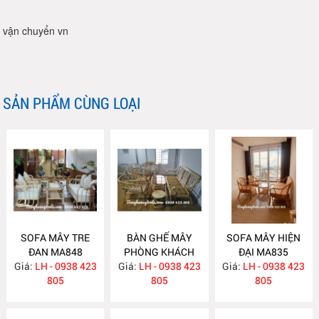
vận chuyển vn
SẢN PHẨM CÙNG LOẠI
SOFA MÂY TRE
BÀN GHẾ MÂY
SOFA MÂY HIỆN
ĐAN MA848
PHÒNG KHÁCH
ĐẠI MA835
Giá:
LH - 0938 423
Giá:
LH - 0938 423
MA839
Giá:
LH - 0938 423
805
805
805