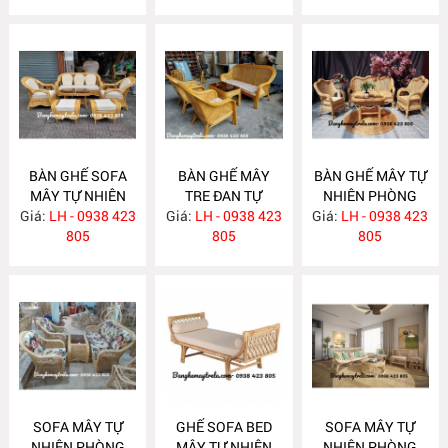
BÀN GHẾ SOFA
BÀN GHẾ MÂY
BÀN GHẾ MÂY TỰ
MÂY TỰ NHIÊN
TRE ĐAN TỰ
NHIÊN PHÒNG
Giá:
PHÒNG KHÁCH
LH - 0938 423
Giá:
NHIÊN MA622
LH - 0938 423
Giá:
KHÁCH LƯỚI MẮT
LH - 0938 423
MA624
805
805
CÁO MA621
805
SOFA MÂY TỰ
GHẾ SOFA BED
SOFA MÂY TỰ
NHIÊN PHÒNG
MÂY TỰ NHIÊN
NHIÊN PHÒNG