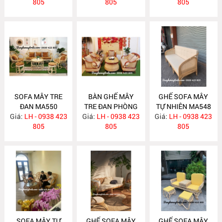
805
805
805
SOFA MÂY TRE
BÀN GHẾ MÂY
GHẾ SOFA MÂY
ĐAN MA550
TRE ĐAN PHÒNG
TỰ NHIÊN MA548
Giá:
LH - 0938 423
Giá:
KHÁCH MA549
LH - 0938 423
Giá:
LH - 0938 423
805
805
805
SOFA MÂY TỰ
GHẾ SOFA MÂY
GHẾ SOFA MÂY