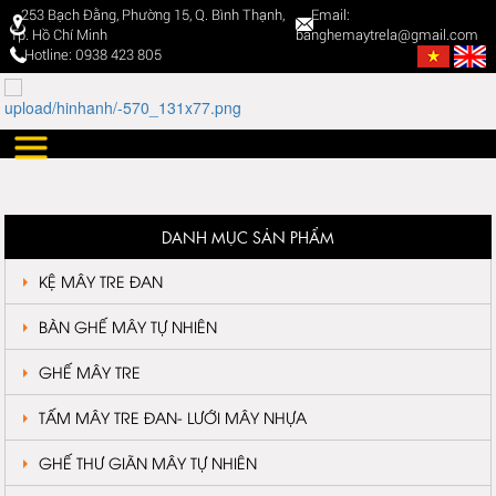
253 Bạch Đằng, Phường 15, Q. Bình Thạnh,
Email:
Tp. Hồ Chí Minh
banghemaytrela@gmail.com
Hotline: 0938 423 805
DANH MỤC SẢN PHẨM
KỆ MÂY TRE ĐAN
BÀN GHẾ MÂY TỰ NHIÊN
GHẾ MÂY TRE
TẤM MÂY TRE ĐAN- LƯỚI MÂY NHỰA
GHẾ THƯ GIÃN MÂY TỰ NHIÊN