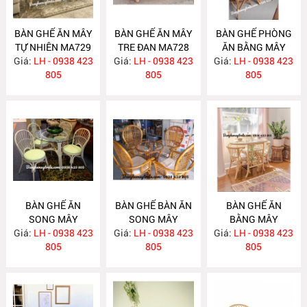
BÀN GHẾ ĂN MÂY
BÀN GHẾ ĂN MÂY
BÀN GHẾ PHÒNG
TỰ NHIÊN MA729
TRE ĐAN MA728
ĂN BẰNG MÂY
Giá:
LH - 0938 423
Giá:
LH - 0938 423
Giá:
LH - 0938 423
MA727
805
805
805
BÀN GHẾ ĂN
BÀN GHẾ BÀN ĂN
BÀN GHẾ ĂN
SONG MÂY
SONG MÂY
BẰNG MÂY
Giá:
LH - 0938 423
MA726
Giá:
LH - 0938 423
MA725
Giá:
LH - 0938 423
MA724
805
805
805