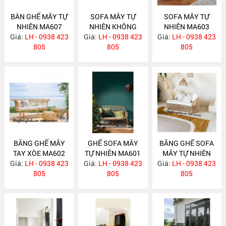
BÀN GHẾ MÂY TỰ
SOFA MÂY TỰ
SOFA MÂY TỰ
NHIÊN MA607
NHIÊN KHÔNG
NHIÊN MA603
Giá:
LH - 0938 423
Giá:
TỰA MA604
LH - 0938 423
Giá:
LH - 0938 423
805
805
805
BĂNG GHẾ MÂY
GHẾ SOFA MÂY
BĂNG GHẾ SOFA
TAY XÒE MA602
TỰ NHIÊN MA601
MÂY TỰ NHIÊN
Giá:
LH - 0938 423
Giá:
LH - 0938 423
Giá:
LH - 0938 423
MA597
805
805
805