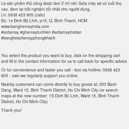
Là sản phẩm thủ công được làm tỉ mỉ nên Sofa mây sẽ có tuổi thọ
cao, đem lại trải nghiệm tốt nhất cho người dùng.
Lh: 0938 423 805 (zalo)
Đc: 1s Đinh Bộ Lĩnh, p15, Q. Bình Thạnh, HCM
www.banghemaytrela.com
#sofamay #ghemaytunhien #sofamaytredan
#banghesofamayphongkhach
You select the product you want to buy, click on the shopping cart
and fill in the contact information for us to call back for specific advice
Or for convenience and faster you call - text via hotline: 0938 423
805 - zalo we regularly support you online
Nearby customers can come directly to buy goods at: 253 Bach
Dang, Ward 15, Binh Thanh District, Ho Chi Minh City (or search
maps at the new number: 1S Dinh Bo Linh, Ward 15, Binh Thanh
District, Ho Chi Minh City)
Thank you!