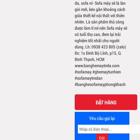
da, sofa nỉ- Sofa mây sẽ là làn
gió mới, kéo gần khoảng cách
giữa thiết kế nội thất với thiên
nhiên. Là sản phẩm thủ công
được làm tỉ mỉ nên Sofa mây sẽ
có tuổi thọ cao, đem lại trải
nghiệm tốt nhất cho người
dùng. Lh: 0938 423 805 (zalo)
Đc: 1s Đinh Bộ Lĩnh, p15, Q.
Bình Thạnh, HCM
www.banghemaytrela.com
#sofamay #ghemaytunhien
#sofamaytredan
#banghesofamayphongkhach
ĐẶT HÀNG
Yêu cầu gọi lại