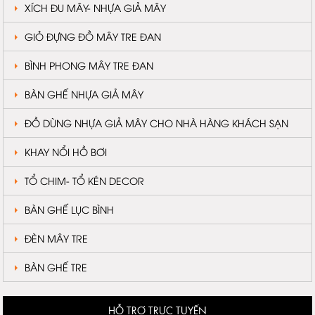
XÍCH ĐU MÂY- NHỰA GIẢ MÂY
GIỎ ĐỰNG ĐỒ MÂY TRE ĐAN
BÌNH PHONG MÂY TRE ĐAN
BÀN GHẾ NHỰA GIẢ MÂY
ĐỒ DÙNG NHỰA GIẢ MÂY CHO NHÀ HÀNG KHÁCH SẠN
KHAY NỔI HỒ BƠI
TỔ CHIM- TỔ KÉN DECOR
BÀN GHẾ LỤC BÌNH
ĐÈN MÂY TRE
BÀN GHẾ TRE
HỖ TRỢ TRỰC TUYẾN