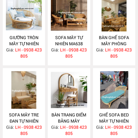
GIƯỜNG TRÒN
SOFA MÂY TỰ
BÀN GHẾ SOFA
MÂY TỰ NHIÊN
NHIÊN MA638
MÂY PHÒNG
Giá:
LH - 0938 423
MA652
Giá:
LH - 0938 423
Giá:
KHÁCH HIỆN ĐẠI
LH - 0938 423
805
805
MA637
805
SOFA MÂY TRE
BÀN TRANG ĐIỂM
GHẾ SOFA BED
ĐAN TỰ NHIÊN
BẰNG MÂY
MÂY TỰ NHIÊN
Giá:
LH - 0938 423
MA636
Giá:
LH - 0938 423
MA635
Giá:
LH - 0938 423
MA625
805
805
805