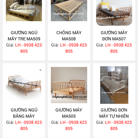
GIƯỜNG NGỦ
CHÕNG MÂY
GIƯỜNG MÂY
MÂY TRE MA509
MA508
ĐƠN MA507
Giá:
LH - 0938 423
Giá:
LH - 0938 423
Giá:
LH - 0938 423
805
805
805
GIƯỜNG NGỦ
GIƯỜNG MÂY
GIƯỜNG ĐƠN
BẰNG MÂY
MA505
MÂY TỰ NHIÊN
Giá:
LH - 0938 423
MA506
Giá:
LH - 0938 423
Giá:
LH - 0938 423
MA504
805
805
805