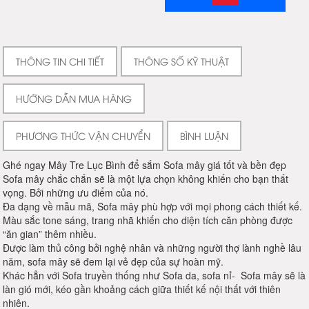
THÔNG TIN CHI TIẾT
THÔNG SỐ KỸ THUẬT
HƯỚNG DẪN MUA HÀNG
PHƯƠNG THỨC VẬN CHUYỂN
BÌNH LUẬN
Ghé ngay Mây Tre Lục Bình để sắm Sofa mây giá tốt và bền đẹp
Sofa mây chắc chắn sẽ là một lựa chọn không khiến cho bạn thất
vọng. Bởi những ưu điểm của nó.
Đa dạng về mẫu mã, Sofa mây phù hợp với mọi phong cách thiết kế.
Màu sắc tone sáng, trang nhã khiến cho diện tích căn phòng được
“ăn gian” thêm nhiều.
Được làm thủ công bởi nghệ nhân và những người thợ lành nghề lâu
năm, sofa mây sẽ đem lại vẻ đẹp của sự hoàn mỹ.
Khác hẳn với Sofa truyền thống như Sofa da, sofa nỉ- Sofa mây sẽ là
làn gió mới, kéo gần khoảng cách giữa thiết kế nội thất với thiên
nhiên.