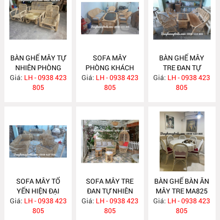
BÀN GHẾ MÂY TỰ
SOFA MÂY
BÀN GHẾ MÂY
NHIÊN PHÒNG
PHÒNG KHÁCH
TRE ĐAN TỰ
Giá:
KHÁCH MA834
LH - 0938 423
Giá:
HIỆN ĐẠI MA833
LH - 0938 423
Giá:
NHIÊN MA832
LH - 0938 423
805
805
805
SOFA MÂY TỔ
SOFA MÂY TRE
BÀN GHẾ BÀN ĂN
YẾN HIỆN ĐẠI
ĐAN TỰ NHIÊN
MÂY TRE MA825
Giá:
LH - 0938 423
MA831
Giá:
LH - 0938 423
MA830
Giá:
LH - 0938 423
805
805
805