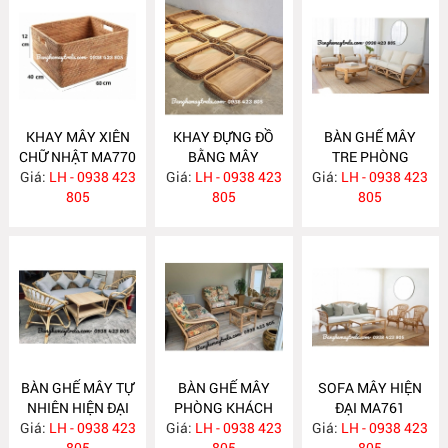
KHAY MÂY XIÊN
KHAY ĐỰNG ĐỒ
BÀN GHẾ MÂY
CHỮ NHẬT MA770
BẰNG MÂY
TRE PHÒNG
Giá:
LH - 0938 423
Giá:
LH - 0938 423
MA769
Giá:
KHÁCH MA764
LH - 0938 423
805
805
805
BÀN GHẾ MÂY TỰ
BÀN GHẾ MÂY
SOFA MÂY HIỆN
NHIÊN HIỆN ĐẠI
PHÒNG KHÁCH
ĐẠI MA761
Giá:
LH - 0938 423
MA763
Giá:
LH - 0938 423
MA762
Giá:
LH - 0938 423
805
805
805