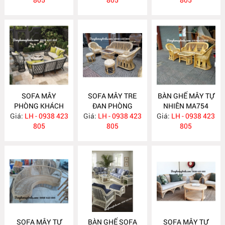
SOFA MÂY
SOFA MÂY TRE
BÀN GHẾ MÂY TỰ
PHÒNG KHÁCH
ĐAN PHÒNG
NHIÊN MA754
Giá:
LH - 0938 423
MA760
Giá:
KHÁCH MA755
LH - 0938 423
Giá:
LH - 0938 423
805
805
805
SOFA MÂY TỰ
BÀN GHẾ SOFA
SOFA MÂY TỰ