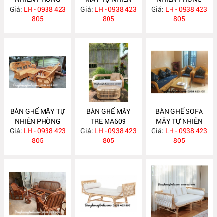
Giá:
KHÁCH MA620
LH - 0938 423
Giá:
LH - 0938 423
MA615
Giá:
KHÁCH MA612
LH - 0938 423
805
805
805
BÀN GHẾ MÂY TỰ
BÀN GHẾ MÂY
BÀN GHẾ SOFA
NHIÊN PHÒNG
TRE MA609
MÂY TỰ NHIÊN
Giá:
KHÁCH MA610
LH - 0938 423
Giá:
LH - 0938 423
Giá:
PHÒNG KHÁCH
LH - 0938 423
805
805
MA608
805