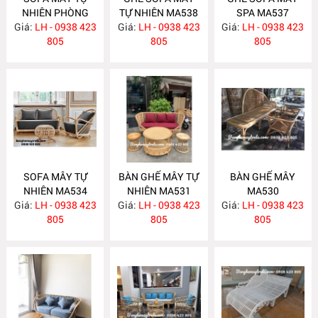
NHIÊN PHÒNG
TỰ NHIÊN MA538
SPA MA537
Giá:
KHÁCH MA547
LH - 0938 423
Giá:
LH - 0938 423
Giá:
LH - 0938 423
805
805
805
SOFA MÂY TỰ
BÀN GHẾ MÂY TỰ
BÀN GHẾ MÂY
NHIÊN MA534
NHIÊN MA531
MA530
Giá:
LH - 0938 423
Giá:
LH - 0938 423
Giá:
LH - 0938 423
805
805
805