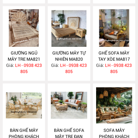
GIƯỜNG NGỦ
GIƯỜNG MÂY TỰ
GHẾ SOFA MÂY
MÂY TRE MA821
NHIÊN MA820
TAY XÒE MA817
Giá:
LH - 0938 423
Giá:
LH - 0938 423
Giá:
LH - 0938 423
805
805
805
BÀN GHẾ MÂY
BÀN GHẾ SOFA
SOFA MÂY
PHÒNG KHÁCH
MÂY TRE ĐAN
PHÒNG KHÁCH