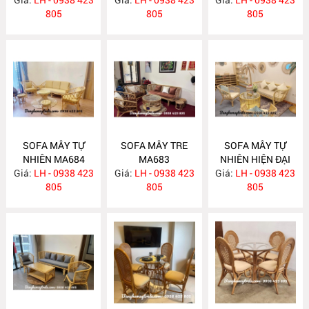
805
805
805
SOFA MÂY TỰ
SOFA MÂY TRE
SOFA MÂY TỰ
NHIÊN MA684
MA683
NHIÊN HIỆN ĐẠI
Giá:
LH - 0938 423
Giá:
LH - 0938 423
Giá:
LH - 0938 423
MA682
805
805
805