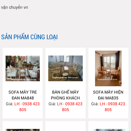
vận chuyển vn
SẢN PHẨM CÙNG LOẠI
SOFA MÂY TRE
BÀN GHẾ MÂY
SOFA MÂY HIỆN
ĐAN MA848
PHÒNG KHÁCH
ĐẠI MA835
Giá:
LH - 0938 423
Giá:
LH - 0938 423
MA839
Giá:
LH - 0938 423
805
805
805