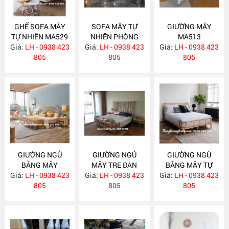
GHẾ SOFA MÂY
SOFA MÂY TỰ
GIƯỜNG MÂY
TỰ NHIÊN MA529
NHIÊN PHÒNG
MA513
Giá:
LH - 0938 423
Giá:
KHÁCH KIỂU HIỆN
LH - 0938 423
Giá:
LH - 0938 423
805
ĐẠI MA523
805
805
GIƯỜNG NGỦ
GIƯỜNG NGỦ
GIƯỜNG NGÙ
BẰNG MÂY
MÂY TRE ĐAN
BẰNG MÂY TỰ
Giá:
LH - 0938 423
MA512
Giá:
LH - 0938 423
MA511
Giá:
NHIÊN MA510
LH - 0938 423
805
805
805