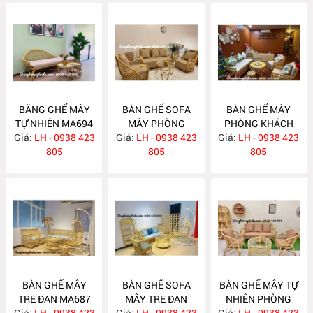
BĂNG GHẾ MÂY
BÀN GHẾ SOFA
BÀN GHẾ MÂY
TỰ NHIÊN MA694
MÂY PHÒNG
PHÒNG KHÁCH
Giá:
LH - 0938 423
Giá:
KHÁCH MA689
LH - 0938 423
Giá:
LH - 0938 423
MA688
805
805
805
BÀN GHẾ MÂY
BÀN GHẾ SOFA
BÀN GHẾ MÂY TỰ
TRE ĐAN MA687
MÂY TRE ĐAN
NHIÊN PHÒNG
Giá:
LH - 0938 423
Giá:
LH - 0938 423
MA686
Giá:
KHÁCH MA685
LH - 0938 423