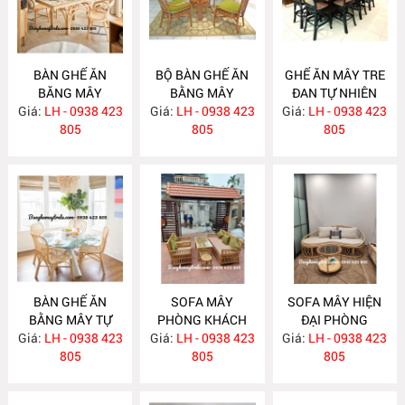
BÀN GHẾ ĂN
BỘ BÀN GHẾ ĂN
GHẾ ĂN MÂY TRE
BĂNG MÂY
BẰNG MÂY
ĐAN TỰ NHIÊN
Giá:
LH - 0938 423
MA783
Giá:
LH - 0938 423
MA782
Giá:
LH - 0938 423
MA781
805
805
805
BÀN GHẾ ĂN
SOFA MÂY
SOFA MÂY HIỆN
BẰNG MÂY TỰ
PHÒNG KHÁCH
ĐẠI PHÒNG
Giá:
NHIÊN MA780
LH - 0938 423
Giá:
KIỂU DÁNG ĐƠN
LH - 0938 423
Giá:
KHÁCH MA777
LH - 0938 423
805
GIẢN MA778
805
805