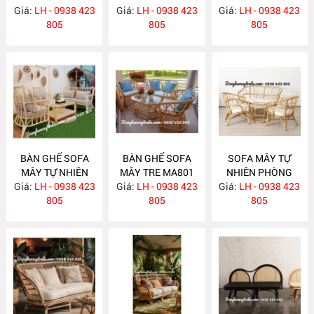
Giá:
NHỎ GỌN MA814
LH - 0938 423
Giá:
LH - 0938 423
MA813
Giá:
LH - 0938 423
MA812
805
805
805
BÀN GHẾ SOFA
BÀN GHẾ SOFA
SOFA MÂY TỰ
MÂY TỰ NHIÊN
MÂY TRE MA801
NHIÊN PHÒNG
Giá:
PHÒNG KHÁCH
LH - 0938 423
Giá:
LH - 0938 423
Giá:
KHÁCH MA800
LH - 0938 423
MA811
805
805
805