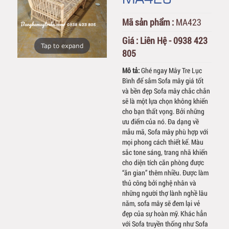
Mã sản phẩm :
MA423
Giá :
Liên Hệ - 0938 423
Tap to expand
805
Mô tả:
Ghé ngay Mây Tre Lục
Bình để sắm Sofa mây giá tốt
và bền đẹp Sofa mây chắc chắn
sẽ là một lựa chọn không khiến
cho bạn thất vọng. Bởi những
ưu điểm của nó. Đa dạng về
mẫu mã, Sofa mây phù hợp với
mọi phong cách thiết kế. Màu
sắc tone sáng, trang nhã khiến
cho diện tích căn phòng được
“ăn gian” thêm nhiều. Được làm
thủ công bởi nghệ nhân và
những người thợ lành nghề lâu
năm, sofa mây sẽ đem lại vẻ
đẹp của sự hoàn mỹ. Khác hẳn
với Sofa truyền thống như Sofa