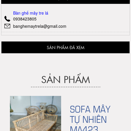
Bàn ghế mây tre lá
0938423805
banghemaytrela@gmail.com
SẢN PHẨM ĐÃ XEM
SẢN PHẨM
SOFA MÂY
TỰ NHIÊN
MA423