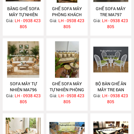
BĂNG GHẾ SOFA
GHẾ SOFA MÂY
GHẾ SOFA MÂY
MÂY TỰ NHIÊN
PHÒNG KHÁCH
TRE MA797
Giá:
PHÒNG KHÁCH
LH - 0938 423
Giá:
LH - 0938 423
MA798
Giá:
LH - 0938 423
MA799
805
805
805
SOFA MÂY TỰ
GHẾ SOFA MÂY
BỘ BÀN GHẾ ĂN
NHIÊN MA796
TỰ NHIÊN PHÒNG
MÂY TRE ĐAN
Giá:
LH - 0938 423
Giá:
KHÁCH MA795
LH - 0938 423
Giá:
LH - 0938 423
MA784
805
805
805