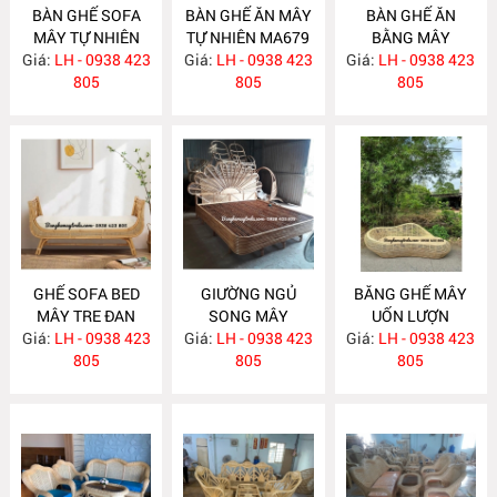
BÀN GHẾ SOFA
BÀN GHẾ ĂN MÂY
BÀN GHẾ ĂN
MÂY TỰ NHIÊN
TỰ NHIÊN MA679
BẰNG MÂY
Giá:
LH - 0938 423
MA681
Giá:
LH - 0938 423
Giá:
LH - 0938 423
MA678
805
805
805
GHẾ SOFA BED
GIƯỜNG NGỦ
BĂNG GHẾ MÂY
MÂY TRE ĐAN
SONG MÂY
UỐN LƯỢN
Giá:
LH - 0938 423
MA671
Giá:
LH - 0938 423
MA670
Giá:
LH - 0938 423
MA667
805
805
805