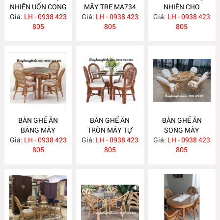
NHIÊN UỐN CONG
MÂY TRE MA734
NHIÊN CHO
Giá:
LH - 0938 423
MA743
Giá:
LH - 0938 423
Giá:
PHÒNG KHÁCH
LH - 0938 423
805
805
MA733
805
BÀN GHẾ ĂN
BÀN GHẾ ĂN
BÀN GHẾ ĂN
BẰNG MÂY
TRÒN MÂY TỰ
SONG MÂY
Giá:
LH - 0938 423
MA732
Giá:
NHIÊN MA731
LH - 0938 423
Giá:
LH - 0938 423
MA730
805
805
805