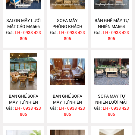
SALON MÂY LƯỚI
SOFA MÂY
BÀN GHẾ MÂY TỰ
MẮT CÁO MA666
PHÒNG KHÁCH
NHIÊN MA664
Giá:
LH - 0938 423
Giá:
LH - 0938 423
MA665
Giá:
LH - 0938 423
805
805
805
BÀN GHẾ SOFA
BÀN GHẾ SOFA
SOFA MÂY TỰ
MÂY TỰ NHIÊN
MÂY TỰ NHIÊN
NHIÊN LƯỚI MẮT
Giá:
LH - 0938 423
MA663
Giá:
LH - 0938 423
MA657
Giá:
CÁO MA656
LH - 0938 423
805
805
805