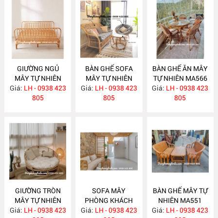
GIƯỜNG NGỦ
BÀN GHẾ SOFA
BÀN GHẾ ĂN MÂY
MÂY TỰ NHIÊN
MÂY TỰ NHIÊN
TỰ NHIÊN MA566
Giá:
LH - 0938 423
MA583
Giá:
LH - 0938 423
MA568
Giá:
LH - 0938 423
805
805
805
GIƯỜNG TRÒN
SOFA MÂY
BÀN GHẾ MÂY TỰ
MÂY TỰ NHIÊN
PHÒNG KHÁCH
NHIÊN MA551
Giá:
LH - 0938 423
MA563
Giá:
LH - 0938 423
MA557
Giá:
LH - 0938 423