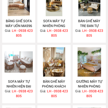
BĂNG GHẾ SOFA
SOFA MÂY TỰ
BÀN GHẾ MÂY
MÂY UỐN MA596
NHIÊN PHÒNG
TRE ĐAN TỰ
Giá:
LH - 0938 423
Giá:
KHÁCH MA588
LH - 0938 423
Giá:
NHIÊN MA587
LH - 0938 423
805
805
805
SOFA MÂY TỰ
BÀN GHẾ MÂY
GIƯỜNG MÂY TỰ
NHIÊN HIỆN ĐẠI
PHÒNG KHÁCH
NHIÊN PHÒNG
Giá:
LH - 0938 423
MA586
Giá:
NHỎ GỌN MA585
LH - 0938 423
Giá:
NGỦ MA584
LH - 0938 423
805
805
805