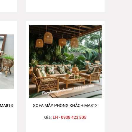
 MA813
SOFA MÂY PHÒNG KHÁCH MA812
Giá:
LH - 0938 423 805