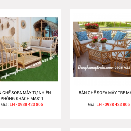
N GHẾ SOFA MÂY TỰ NHIÊN
BÀN GHẾ SOFA MÂY TRE M
PHÒNG KHÁCH MA811
Giá:
LH - 0938 423 805
Giá:
LH - 0938 423 805