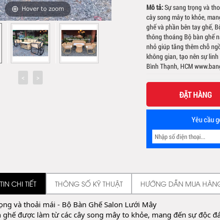
Mô tả:
Sự sang trọng và th
Hover to zoom
cây song mây to khỏe, mang
ghế và phần bên tay ghế, B
thông thoáng Bộ bàn ghế nà
nhỏ giúp tăng thêm chỗ ngồi
không gian, tạo nên sự linh
Bình Thạnh, HCM www.ban
ĐẶT HÀNG
Yêu cầu gọ
IN CHI TIẾT
THÔNG SỐ KỸ THUẬT
HƯỚNG DẪN MUA HÀN
ọng và thoải mái - Bộ Bàn Ghế Salon Lưới Mây
ghế được làm từ các cây song mây to khỏe, mang đến sự độc đáo