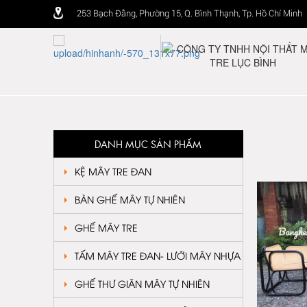
253 Bạch Đằng, Phường 15, Q. Bình Thạnh, Tp. Hồ Chí Minh
DANH MỤC SẢN PHẨM
KỆ MÂY TRE ĐAN
BÀN GHẾ MÂY TỰ NHIÊN
GHẾ MÂY TRE
TẤM MÂY TRE ĐAN- LƯỚI MÂY NHỰA
GHẾ THƯ GIÃN MÂY TỰ NHIÊN