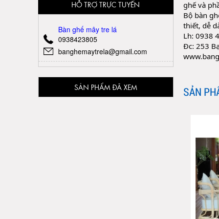
HỖ TRỢ TRỰC TUYẾN
ghế và phầ
Bộ bàn ghế
thiết, dễ 
Bàn ghế mây tre lá
Lh: 0938 4
0938423805
Đc: 253 B
banghemaytrela@gmail.com
www.bang
SẢN PHẨM ĐÃ XEM
SẢN PH