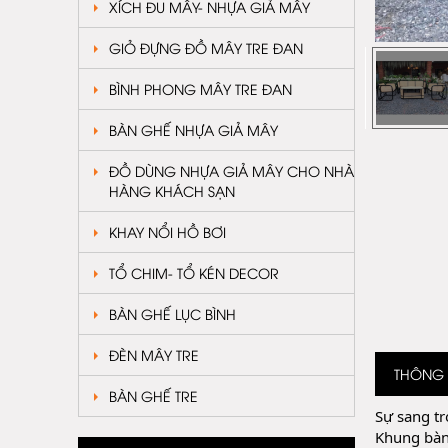
XÍCH ĐU MÂY- NHỰA GIẢ MÂY
GIỎ ĐỰNG ĐỒ MÂY TRE ĐAN
BÌNH PHONG MÂY TRE ĐAN
BÀN GHẾ NHỰA GIẢ MÂY
ĐỒ DÙNG NHỰA GIẢ MÂY CHO NHÀ
HÀNG KHÁCH SẠN
KHAY NỔI HỒ BƠI
TỔ CHIM- TỔ KÉN DECOR
BÀN GHẾ LỤC BÌNH
ĐÈN MÂY TRE
THÔNG T
BÀN GHẾ TRE
Sự sang tr
Khung bàn 