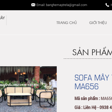
Email: banghemaytrela@gmail.com
TRANG CHỦ
GIỚI THIỆU
SẢN PHẨ
SOFA MÂY 
MA656
Mã sản phẩm :
MA65
Giá :
Liên Hệ - 0938 