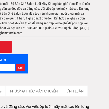
oải mái - Bộ Bàn Ghế Salon Lưới Mây Khung bàn ghế được làm từ các
 đến sự độc đáo và đẳng cấp. Với việc ốp lưới mây mắt cáo lên lưng
ộ Bàn Ghế Salon Lưới Mây tạo nên không gian ngồi thoải mái và
y bao gồm: 1 bàn, 1 ghế dài, 2 ghế đơn. Kết hợp các ghế và đôn
 linh hoạt khi cần thiết, dễ dàng sắp xếp lại bộ ghế để phù hợp với
 hoạt và tiện ích Lh: 0938 423 805 (zalo) Đc: 253 Bạch Đằng, p15, Q.
ghemaytrela.com
i lại
G
PHƯƠNG THỨC VẬN CHUYỂN
BÌNH LUẬN
 và đẳng cấp. Với việc ốp lưới mây mắt cáo lên lưng