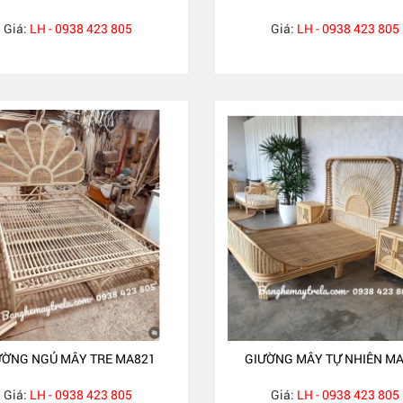
Giá:
LH - 0938 423 805
Giá:
LH - 0938 423 805
ƯỜNG NGỦ MÂY TRE MA821
GIƯỜNG MÂY TỰ NHIÊN M
Giá:
LH - 0938 423 805
Giá:
LH - 0938 423 805