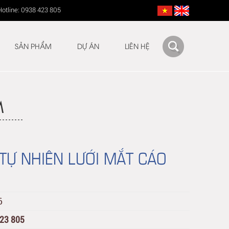
Hotline: 0938 423 805
SẢN PHẨM
DỰ ÁN
LIÊN HỆ
M
TỰ NHIÊN LƯỚI MẮT CÁO
6
423 805