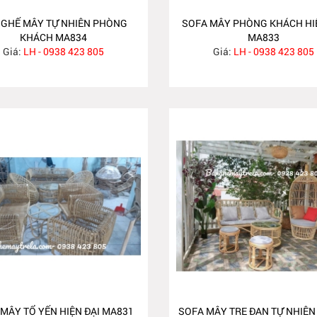
 GHẾ MÂY TỰ NHIÊN PHÒNG
SOFA MÂY PHÒNG KHÁCH HI
KHÁCH MA834
MA833
Giá:
LH - 0938 423 805
Giá:
LH - 0938 423 805
MÂY TỔ YẾN HIỆN ĐẠI MA831
SOFA MÂY TRE ĐAN TỰ NHIÊN