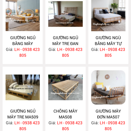
GIƯỜNG NGỦ
GIƯỜNG NGỦ
GIƯỜNG NGÙ
BẰNG MÂY
MÂY TRE ĐAN
BẰNG MÂY TỰ
Giá:
LH - 0938 423
MA512
Giá:
LH - 0938 423
MA511
Giá:
NHIÊN MA510
LH - 0938 423
805
805
805
GIƯỜNG NGỦ
CHÕNG MÂY
GIƯỜNG MÂY
MÂY TRE MA509
MA508
ĐƠN MA507
Giá:
LH - 0938 423
Giá:
LH - 0938 423
Giá:
LH - 0938 423
805
805
805