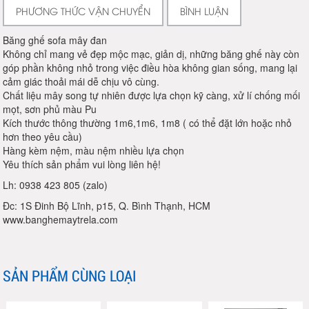
PHƯƠNG THỨC VẬN CHUYỂN
BÌNH LUẬN
Băng ghế sofa mây đan
Không chỉ mang vẻ đẹp mộc mạc, giản dị, những băng ghế này còn
góp phần không nhỏ trong việc điều hòa không gian sống, mang lại
cảm giác thoải mái dễ chịu vô cùng.
Chất liệu mây song tự nhiên được lựa chọn kỹ càng, xử lí chống mối
mọt, sơn phủ màu Pu
Kích thước thông thường 1m6,1m6, 1m8 ( có thể đặt lớn hoặc nhỏ
hơn theo yêu cầu)
Hàng kèm nệm, màu nệm nhiều lựa chọn
Yêu thích sản phẩm vui lòng liên hệ!
Lh: 0938 423 805 (zalo)
Đc: 1S Đinh Bộ Lĩnh, p15, Q. Bình Thạnh, HCM
www.banghemaytrela.com
SẢN PHẨM CÙNG LOẠI