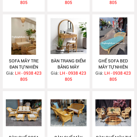
805
805
MA637
805
SOFA MÂY TRE
BÀN TRANG ĐIỂM
GHẾ SOFA BED
ĐAN TỰ NHIÊN
BẰNG MÂY
MÂY TỰ NHIÊN
Giá:
LH - 0938 423
MA636
Giá:
LH - 0938 423
MA635
Giá:
LH - 0938 423
MA625
805
805
805