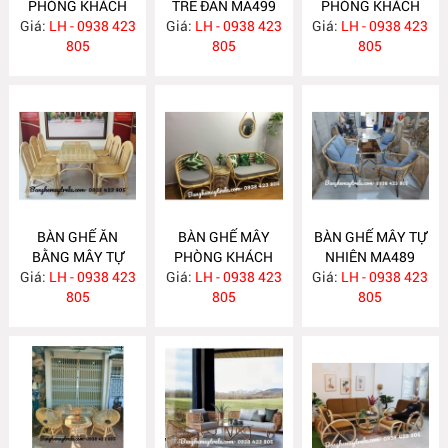
PHÒNG KHÁCH
TRE ĐAN MA499
PHÒNG KHÁCH
Giá:
KIỂU HIỆN ĐẠI
LH - 0938 423
Giá:
LH - 0938 423
Giá:
KIỂU HIỆN ĐẠI
LH - 0938 423
MA502
805
805
MA493
805
BÀN GHẾ ĂN
BÀN GHẾ MÂY
BÀN GHẾ MÂY TỰ
BẰNG MÂY TỰ
PHÒNG KHÁCH
NHIÊN MA489
Giá:
NHIÊN MA492
LH - 0938 423
Giá:
LH - 0938 423
MA490
Giá:
LH - 0938 423
805
805
805