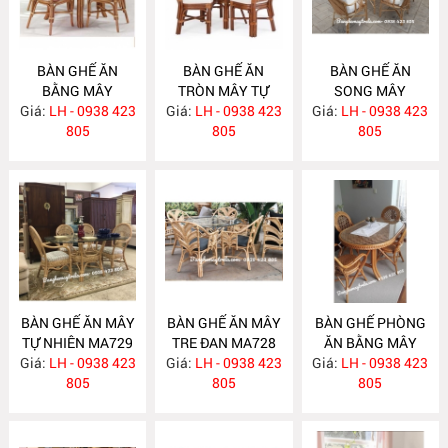
BÀN GHẾ ĂN
BÀN GHẾ ĂN
BÀN GHẾ ĂN
BẰNG MÂY
TRÒN MÂY TỰ
SONG MÂY
Giá:
LH - 0938 423
MA732
Giá:
NHIÊN MA731
LH - 0938 423
Giá:
LH - 0938 423
MA730
805
805
805
BÀN GHẾ ĂN MÂY
BÀN GHẾ ĂN MÂY
BÀN GHẾ PHÒNG
TỰ NHIÊN MA729
TRE ĐAN MA728
ĂN BẰNG MÂY
Giá:
LH - 0938 423
Giá:
LH - 0938 423
Giá:
LH - 0938 423
MA727
805
805
805