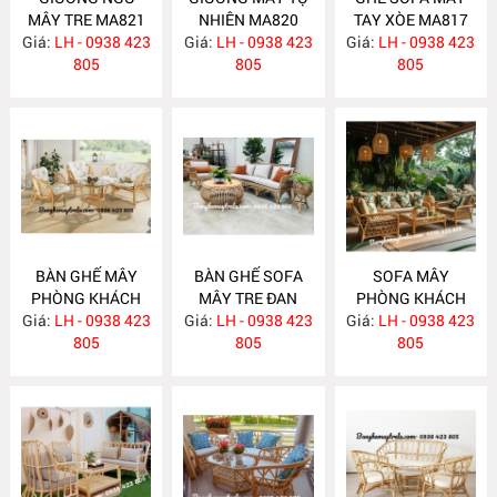
MÂY TRE MA821
NHIÊN MA820
TAY XÒE MA817
Giá:
LH - 0938 423
Giá:
LH - 0938 423
Giá:
LH - 0938 423
805
805
805
BÀN GHẾ MÂY
BÀN GHẾ SOFA
SOFA MÂY
PHÒNG KHÁCH
MÂY TRE ĐAN
PHÒNG KHÁCH
Giá:
NHỎ GỌN MA814
LH - 0938 423
Giá:
LH - 0938 423
MA813
Giá:
LH - 0938 423
MA812
805
805
805