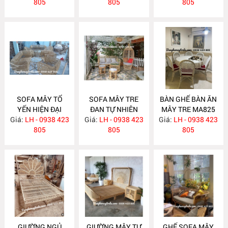
805
805
805
SOFA MÂY TỔ
SOFA MÂY TRE
BÀN GHẾ BÀN ĂN
YẾN HIỆN ĐẠI
ĐAN TỰ NHIÊN
MÂY TRE MA825
Giá:
LH - 0938 423
MA831
Giá:
LH - 0938 423
MA830
Giá:
LH - 0938 423
805
805
805
GIƯỜNG NGỦ
GIƯỜNG MÂY TỰ
GHẾ SOFA MÂY