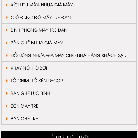
XÍCH ĐU MÂY- NHỰA GIẢ MÂY
GIỎ ĐỰNG ĐỒ MÂY TRE ĐAN
BÌNH PHONG MÂY TRE ĐAN
BÀN GHẾ NHỰA GIẢ MÂY
ĐỒ DÙNG NHỰA GIẢ MÂY CHO NHÀ HÀNG KHÁCH SẠN
KHAY NỔI HỒ BƠI
TỔ CHIM- TỔ KÉN DECOR
BÀN GHẾ LỤC BÌNH
ĐÈN MÂY TRE
BÀN GHẾ TRE
HỖ TRỢ TRỰC TUYẾN