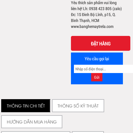
Yêu thích sản phẩm vui lòng
liên hệ! Lh: 0938 423 805 (zalo)
Đc: 1S Đinh Bộ Lĩnh, p15, Q.
Bình Thạnh, HCM
www.banghemaytrela.com
ĐẶT HÀNG
Yêu cầu gọi lại
THÔNG TIN CHI TIẾT
THÔNG SỐ KỸ THUẬT
HƯỚNG DẪN MUA HÀNG