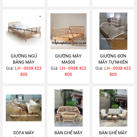
GIƯỜNG NGỦ
GIƯỜNG MÂY
GIƯỜNG ĐƠN
BẰNG MÂY
MA505
MÂY TỰ NHIÊN
Giá:
LH - 0938 423
MA506
Giá:
LH - 0938 423
Giá:
LH - 0938 423
MA504
805
805
805
SOFA MÂY
BÀN GHẾ MÂY
BÀN GHẾ MÂY