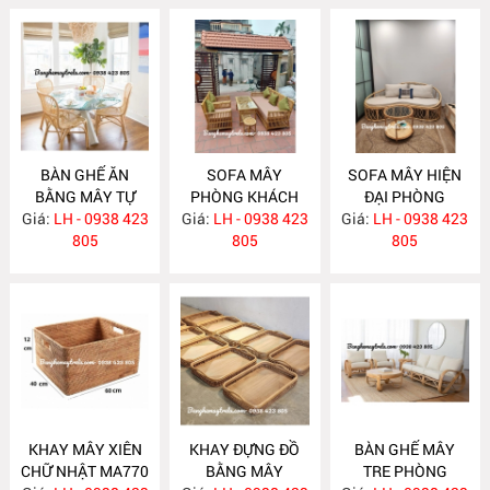
BÀN GHẾ ĂN
SOFA MÂY
SOFA MÂY HIỆN
BẰNG MÂY TỰ
PHÒNG KHÁCH
ĐẠI PHÒNG
Giá:
NHIÊN MA780
LH - 0938 423
Giá:
KIỂU DÁNG ĐƠN
LH - 0938 423
Giá:
KHÁCH MA777
LH - 0938 423
805
GIẢN MA778
805
805
KHAY MÂY XIÊN
KHAY ĐỰNG ĐỒ
BÀN GHẾ MÂY
CHỮ NHẬT MA770
BẰNG MÂY
TRE PHÒNG