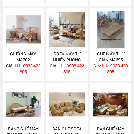
GIƯỜNG MÂY
SOFA MÂY TỰ
GHẾ MÂY THƯ
MA702
NHIÊN PHÒNG
GIÃN MA695
Giá:
LH - 0938 423
Giá:
KHÁCH MA697
LH - 0938 423
Giá:
LH - 0938 423
805
805
805
BĂNG GHẾ MÂY
BÀN GHẾ SOFA
BÀN GHẾ MÂY