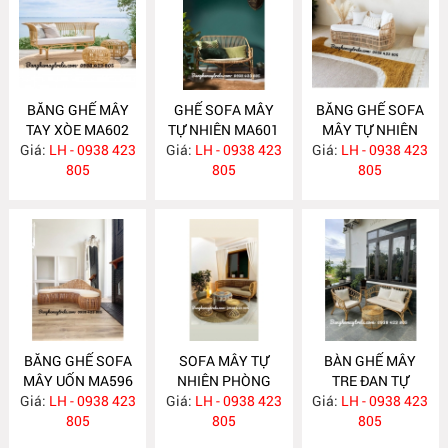
BĂNG GHẾ MÂY
GHẾ SOFA MÂY
BĂNG GHẾ SOFA
TAY XÒE MA602
TỰ NHIÊN MA601
MÂY TỰ NHIÊN
Giá:
LH - 0938 423
Giá:
LH - 0938 423
Giá:
LH - 0938 423
MA597
805
805
805
BĂNG GHẾ SOFA
SOFA MÂY TỰ
BÀN GHẾ MÂY
MÂY UỐN MA596
NHIÊN PHÒNG
TRE ĐAN TỰ
Giá:
LH - 0938 423
Giá:
KHÁCH MA588
LH - 0938 423
Giá:
NHIÊN MA587
LH - 0938 423
805
805
805