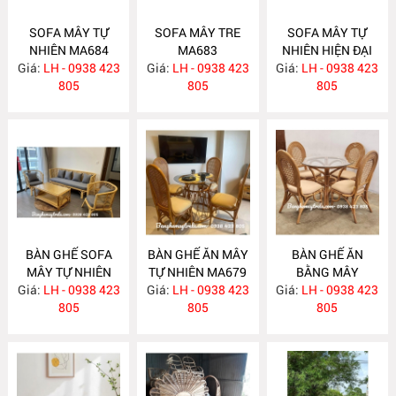
SOFA MÂY TỰ
SOFA MÂY TRE
SOFA MÂY TỰ
NHIÊN MA684
MA683
NHIÊN HIỆN ĐẠI
Giá:
LH - 0938 423
Giá:
LH - 0938 423
Giá:
LH - 0938 423
MA682
805
805
805
BÀN GHẾ SOFA
BÀN GHẾ ĂN MÂY
BÀN GHẾ ĂN
MÂY TỰ NHIÊN
TỰ NHIÊN MA679
BẰNG MÂY
Giá:
LH - 0938 423
MA681
Giá:
LH - 0938 423
Giá:
LH - 0938 423
MA678
805
805
805