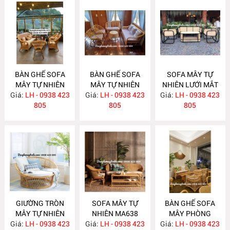
BÀN GHẾ SOFA
BÀN GHẾ SOFA
SOFA MÂY TỰ
MÂY TỰ NHIÊN
MÂY TỰ NHIÊN
NHIÊN LƯỚI MẮT
Giá:
LH - 0938 423
MA663
Giá:
LH - 0938 423
MA657
Giá:
CÁO MA656
LH - 0938 423
805
805
805
GIƯỜNG TRÒN
SOFA MÂY TỰ
BÀN GHẾ SOFA
MÂY TỰ NHIÊN
NHIÊN MA638
MÂY PHÒNG
Giá:
LH - 0938 423
MA652
Giá:
LH - 0938 423
Giá:
KHÁCH HIỆN ĐẠI
LH - 0938 423