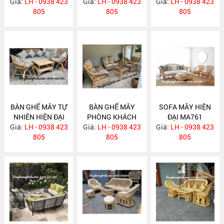
Giá:
LH - 0938 423
Giá:
LH - 0938 423
MA769
Giá:
KHÁCH MA764
LH - 0938 423
805
805
805
BÀN GHẾ MÂY TỰ
BÀN GHẾ MÂY
SOFA MÂY HIỆN
NHIÊN HIỆN ĐẠI
PHÒNG KHÁCH
ĐẠI MA761
Giá:
LH - 0938 423
MA763
Giá:
LH - 0938 423
MA762
Giá:
LH - 0938 423
805
805
805