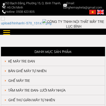
253 Bạch Đằng, Phường 15, Q. Bình Thạnh,
Email:
Tp. Hồ Chí Minh
banghemaytrela@gmail.com
Hotline: 0938 423 805
DANH MỤC SẢN PHẨM
KỆ MÂY TRE ĐAN
BÀN GHẾ MÂY TỰ NHIÊN
GHẾ MÂY TRE
TẤM MÂY TRE ĐAN- LƯỚI MÂY NHỰA
GHẾ THƯ GIÃN MÂY TỰ NHIÊN