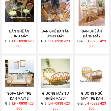
BÀN GHẾ ĂN
BÀN GHẾ BÀN ĂN
BÀN GHẾ ĂN
SONG MÂY
SONG MÂY
BẰNG MÂY
Giá:
LH - 0938 423
MA726
Giá:
LH - 0938 423
MA725
Giá:
LH - 0938 423
MA724
805
805
805
SOFA MÂY TRE
GIƯỜNG MÂY TỰ
GIƯỜNG NGỦ
ĐAN MA713
NHIÊN MA704
MÂY TRE ĐAN
Giá:
LH - 0938 423
Giá:
LH - 0938 423
Giá:
LH - 0938 423
MA703
805
805
805