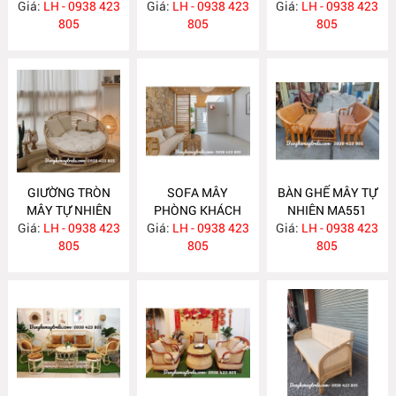
Giá:
LH - 0938 423
MA583
Giá:
LH - 0938 423
MA568
Giá:
LH - 0938 423
805
805
805
GIƯỜNG TRÒN
SOFA MÂY
BÀN GHẾ MÂY TỰ
MÂY TỰ NHIÊN
PHÒNG KHÁCH
NHIÊN MA551
Giá:
LH - 0938 423
MA563
Giá:
LH - 0938 423
MA557
Giá:
LH - 0938 423
805
805
805