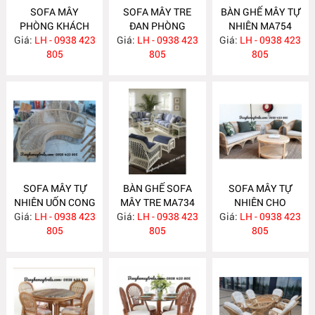
SOFA MÂY
SOFA MÂY TRE
BÀN GHẾ MÂY TỰ
PHÒNG KHÁCH
ĐAN PHÒNG
NHIÊN MA754
Giá:
LH - 0938 423
MA760
Giá:
KHÁCH MA755
LH - 0938 423
Giá:
LH - 0938 423
805
805
805
SOFA MÂY TỰ
BÀN GHẾ SOFA
SOFA MÂY TỰ
NHIÊN UỐN CONG
MÂY TRE MA734
NHIÊN CHO
Giá:
LH - 0938 423
MA743
Giá:
LH - 0938 423
Giá:
PHÒNG KHÁCH
LH - 0938 423
805
805
MA733
805