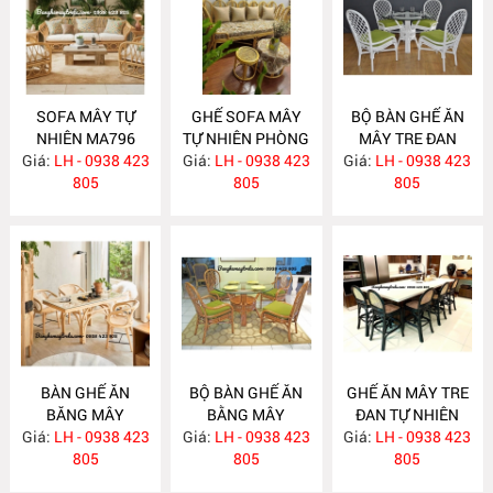
SOFA MÂY TỰ
GHẾ SOFA MÂY
BỘ BÀN GHẾ ĂN
NHIÊN MA796
TỰ NHIÊN PHÒNG
MÂY TRE ĐAN
Giá:
LH - 0938 423
Giá:
KHÁCH MA795
LH - 0938 423
Giá:
LH - 0938 423
MA784
805
805
805
BÀN GHẾ ĂN
BỘ BÀN GHẾ ĂN
GHẾ ĂN MÂY TRE
BĂNG MÂY
BẰNG MÂY
ĐAN TỰ NHIÊN
Giá:
LH - 0938 423
MA783
Giá:
LH - 0938 423
MA782
Giá:
LH - 0938 423
MA781
805
805
805