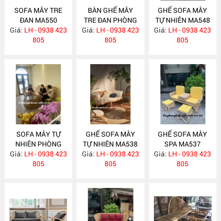
SOFA MÂY TRE
BÀN GHẾ MÂY
GHẾ SOFA MÂY
ĐAN MA550
TRE ĐAN PHÒNG
TỰ NHIÊN MA548
Giá:
LH - 0938 423
Giá:
KHÁCH MA549
LH - 0938 423
Giá:
LH - 0938 423
805
805
805
SOFA MÂY TỰ
GHẾ SOFA MÂY
GHẾ SOFA MÂY
NHIÊN PHÒNG
TỰ NHIÊN MA538
SPA MA537
Giá:
KHÁCH MA547
LH - 0938 423
Giá:
LH - 0938 423
Giá:
LH - 0938 423
805
805
805