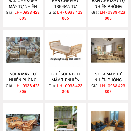
BÀN GHẾ SOFA
BÀN GHẾ MÂY
BÀN GHẾ MÂY TỰ
MÂY TỰ NHIÊN
TRE ĐAN TỰ
NHIÊN PHÒNG
Giá:
PHÒNG KHÁCH
LH - 0938 423
Giá:
NHIÊN MA622
LH - 0938 423
Giá:
KHÁCH LƯỚI MẮT
LH - 0938 423
MA624
805
805
CÁO MA621
805
SOFA MÂY TỰ
GHẾ SOFA BED
SOFA MÂY TỰ
NHIÊN PHÒNG
MÂY TỰ NHIÊN
NHIÊN PHÒNG
Giá:
KHÁCH MA620
LH - 0938 423
Giá:
LH - 0938 423
MA615
Giá:
KHÁCH MA612
LH - 0938 423
805
805
805