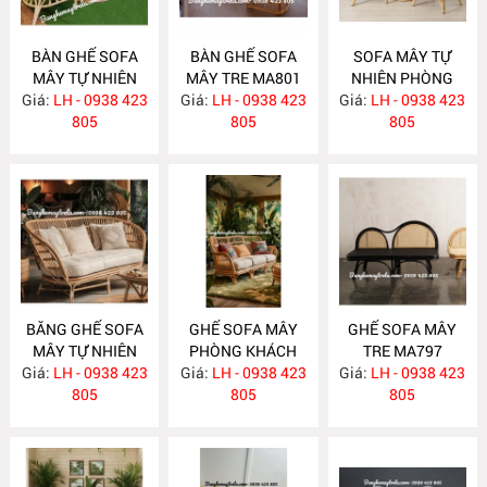
BÀN GHẾ SOFA
BÀN GHẾ SOFA
SOFA MÂY TỰ
MÂY TỰ NHIÊN
MÂY TRE MA801
NHIÊN PHÒNG
Giá:
PHÒNG KHÁCH
LH - 0938 423
Giá:
LH - 0938 423
Giá:
KHÁCH MA800
LH - 0938 423
MA811
805
805
805
BĂNG GHẾ SOFA
GHẾ SOFA MÂY
GHẾ SOFA MÂY
MÂY TỰ NHIÊN
PHÒNG KHÁCH
TRE MA797
Giá:
PHÒNG KHÁCH
LH - 0938 423
Giá:
LH - 0938 423
MA798
Giá:
LH - 0938 423
MA799
805
805
805