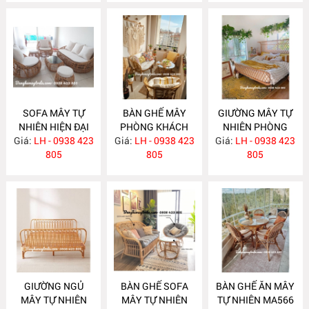
SOFA MÂY TỰ
BÀN GHẾ MÂY
GIƯỜNG MÂY TỰ
NHIÊN HIỆN ĐẠI
PHÒNG KHÁCH
NHIÊN PHÒNG
Giá:
LH - 0938 423
MA586
Giá:
NHỎ GỌN MA585
LH - 0938 423
Giá:
NGỦ MA584
LH - 0938 423
805
805
805
GIƯỜNG NGỦ
BÀN GHẾ SOFA
BÀN GHẾ ĂN MÂY
MÂY TỰ NHIÊN
MÂY TỰ NHIÊN
TỰ NHIÊN MA566