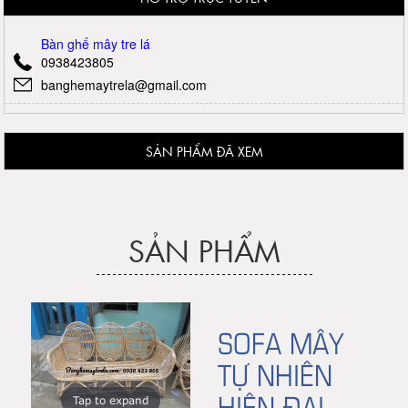
Bàn ghế mây tre lá
0938423805
banghemaytrela@gmail.com
SẢN PHẨM ĐÃ XEM
SẢN PHẨM
SOFA MÂY
TỰ NHIÊN
HIỆN ĐẠI
Tap to expand