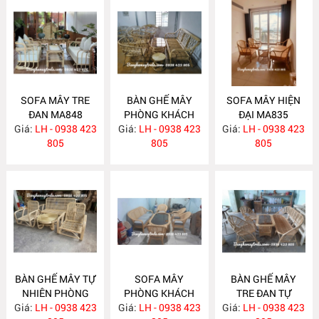
SOFA MÂY TRE
BÀN GHẾ MÂY
SOFA MÂY HIỆN
ĐAN MA848
PHÒNG KHÁCH
ĐẠI MA835
Giá:
LH - 0938 423
Giá:
LH - 0938 423
MA839
Giá:
LH - 0938 423
805
805
805
BÀN GHẾ MÂY TỰ
SOFA MÂY
BÀN GHẾ MÂY
NHIÊN PHÒNG
PHÒNG KHÁCH
TRE ĐAN TỰ
Giá:
KHÁCH MA834
LH - 0938 423
Giá:
HIỆN ĐẠI MA833
LH - 0938 423
Giá:
NHIÊN MA832
LH - 0938 423