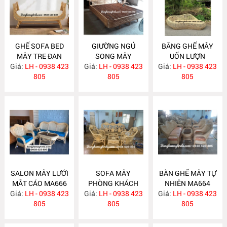
GHẾ SOFA BED
GIƯỜNG NGỦ
BĂNG GHẾ MÂY
MÂY TRE ĐAN
SONG MÂY
UỐN LƯỢN
Giá:
LH - 0938 423
MA671
Giá:
LH - 0938 423
MA670
Giá:
LH - 0938 423
MA667
805
805
805
SALON MÂY LƯỚI
SOFA MÂY
BÀN GHẾ MÂY TỰ
MẮT CÁO MA666
PHÒNG KHÁCH
NHIÊN MA664
Giá:
LH - 0938 423
Giá:
LH - 0938 423
MA665
Giá:
LH - 0938 423
805
805
805