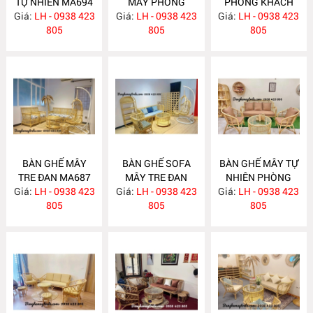
TỰ NHIÊN MA694
MÂY PHÒNG
PHÒNG KHÁCH
Giá:
LH - 0938 423
Giá:
KHÁCH MA689
LH - 0938 423
Giá:
LH - 0938 423
MA688
805
805
805
BÀN GHẾ MÂY
BÀN GHẾ SOFA
BÀN GHẾ MÂY TỰ
TRE ĐAN MA687
MÂY TRE ĐAN
NHIÊN PHÒNG
Giá:
LH - 0938 423
Giá:
LH - 0938 423
MA686
Giá:
KHÁCH MA685
LH - 0938 423
805
805
805