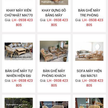
KHAY MÂY XIÊN
KHAY ĐỰNG ĐỒ
BÀN GHẾ MÂY
CHỮ NHẬT MA770
BẰNG MÂY
TRE PHÒNG
Giá:
LH - 0938 423
Giá:
LH - 0938 423
MA769
Giá:
KHÁCH MA764
LH - 0938 423
805
805
805
BÀN GHẾ MÂY TỰ
BÀN GHẾ MÂY
SOFA MÂY HIỆN
NHIÊN HIỆN ĐẠI
PHÒNG KHÁCH
ĐẠI MA761
Giá:
LH - 0938 423
MA763
Giá:
LH - 0938 423
MA762
Giá:
LH - 0938 423
805
805
805