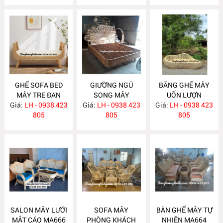
GHẾ SOFA BED
GIƯỜNG NGỦ
BĂNG GHẾ MÂY
MÂY TRE ĐAN
SONG MÂY
UỐN LƯỢN
Giá:
LH - 0938 423
MA671
Giá:
LH - 0938 423
MA670
Giá:
LH - 0938 423
MA667
805
805
805
SALON MÂY LƯỚI
SOFA MÂY
BÀN GHẾ MÂY TỰ
MẮT CÁO MA666
PHÒNG KHÁCH
NHIÊN MA664