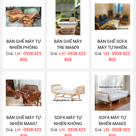
BÀN GHẾ MÂY TỰ
BÀN GHẾ MÂY
BÀN GHẾ SOFA
NHIÊN PHÒNG
TRE MA609
MÂY TỰ NHIÊN
Giá:
KHÁCH MA610
LH - 0938 423
Giá:
LH - 0938 423
Giá:
PHÒNG KHÁCH
LH - 0938 423
805
805
MA608
805
BÀN GHẾ MÂY TỰ
SOFA MÂY TỰ
SOFA MÂY TỰ
NHIÊN MA607
NHIÊN KHÔNG
NHIÊN MA603
Giá:
LH - 0938 423
Giá:
TỰA MA604
LH - 0938 423
Giá:
LH - 0938 423
805
805
805