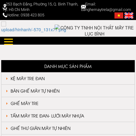
253 Bạch Đằng, Phường 15, Q. Bình Thạnh,
Email:
Tp. Hồ Chí Minh
banghemaytrela@gmail.com
Hotline: 0938 423 805
DANH MỤC SẢN PHẨM
KỆ MÂY TRE ĐAN
BÀN GHẾ MÂY TỰ NHIÊN
GHẾ MÂY TRE
TẤM MÂY TRE ĐAN- LƯỚI MÂY NHỰA
GHẾ THƯ GIÃN MÂY TỰ NHIÊN