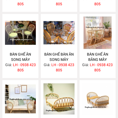
805
805
805
BÀN GHẾ ĂN
BÀN GHẾ BÀN ĂN
BÀN GHẾ ĂN
SONG MÂY
SONG MÂY
BẰNG MÂY
Giá:
LH - 0938 423
MA726
Giá:
LH - 0938 423
MA725
Giá:
LH - 0938 423
MA724
805
805
805