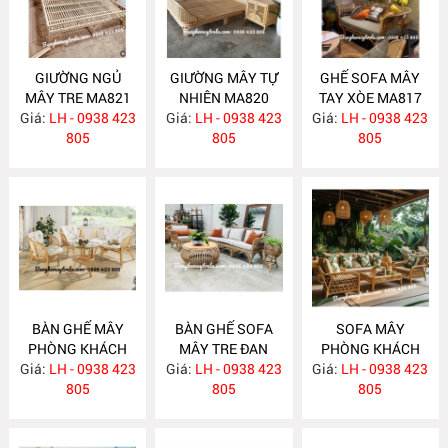
GIƯỜNG NGỦ
GIƯỜNG MÂY TỰ
GHẾ SOFA MÂY
MÂY TRE MA821
NHIÊN MA820
TAY XÒE MA817
Giá:
LH - 0938 423
Giá:
LH - 0938 423
Giá:
LH - 0938 423
805
805
805
BÀN GHẾ MÂY
BÀN GHẾ SOFA
SOFA MÂY
PHÒNG KHÁCH
MÂY TRE ĐAN
PHÒNG KHÁCH
Giá:
NHỎ GỌN MA814
LH - 0938 423
Giá:
LH - 0938 423
MA813
Giá:
LH - 0938 423
MA812
805
805
805