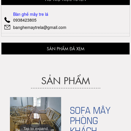
Bàn ghế mây tre lá
0938423805
banghemaytrela@gmail.com
SẢN PHẨM ĐÃ XEM
SẢN PHẨM
SOFA MÂY
PHÒNG
KHÁCH
Tap to expand