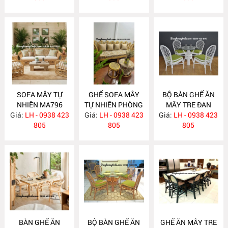
SOFA MÂY TỰ
GHẾ SOFA MÂY
BỘ BÀN GHẾ ĂN
NHIÊN MA796
TỰ NHIÊN PHÒNG
MÂY TRE ĐAN
Giá:
LH - 0938 423
Giá:
KHÁCH MA795
LH - 0938 423
Giá:
LH - 0938 423
MA784
805
805
805
BÀN GHẾ ĂN
BỘ BÀN GHẾ ĂN
GHẾ ĂN MÂY TRE