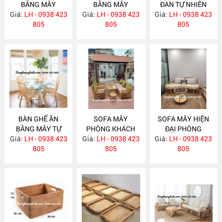
BĂNG MÂY
BẰNG MÂY
ĐAN TỰ NHIÊN
Giá:
LH - 0938 423
MA783
Giá:
LH - 0938 423
MA782
Giá:
LH - 0938 423
MA781
805
805
805
BÀN GHẾ ĂN
SOFA MÂY
SOFA MÂY HIỆN
BẰNG MÂY TỰ
PHÒNG KHÁCH
ĐẠI PHÒNG
Giá:
NHIÊN MA780
LH - 0938 423
Giá:
KIỂU DÁNG ĐƠN
LH - 0938 423
Giá:
KHÁCH MA777
LH - 0938 423
805
GIẢN MA778
805
805