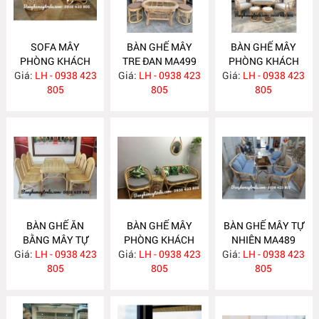
SOFA MÂY
BÀN GHẾ MÂY
BÀN GHẾ MÂY
PHÒNG KHÁCH
TRE ĐAN MA499
PHÒNG KHÁCH
Giá:
KIỂU HIỆN ĐẠI
LH - 0938 423
Giá:
LH - 0938 423
Giá:
KIỂU HIỆN ĐẠI
LH - 0938 423
MA502
805
805
MA493
805
BÀN GHẾ ĂN
BÀN GHẾ MÂY
BÀN GHẾ MÂY TỰ
BẰNG MÂY TỰ
PHÒNG KHÁCH
NHIÊN MA489
Giá:
NHIÊN MA492
LH - 0938 423
Giá:
LH - 0938 423
MA490
Giá:
LH - 0938 423
805
805
805