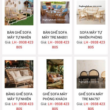
BÀN GHẾ SOFA
BÀN GHẾ SOFA
SOFA MÂY TỰ
MÂY TỰ NHIÊN
MÂY TRE MA801
NHIÊN PHÒNG
Giá:
PHÒNG KHÁCH
LH - 0938 423
Giá:
LH - 0938 423
Giá:
KHÁCH MA800
LH - 0938 423
MA811
805
805
805
BĂNG GHẾ SOFA
GHẾ SOFA MÂY
GHẾ SOFA MÂY
MÂY TỰ NHIÊN
PHÒNG KHÁCH
TRE MA797
Giá:
PHÒNG KHÁCH
LH - 0938 423
Giá:
LH - 0938 423
MA798
Giá:
LH - 0938 423
MA799
805
805
805