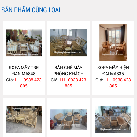
SẢN PHẨM CÙNG LOẠI
SOFA MÂY TRE
BÀN GHẾ MÂY
SOFA MÂY HIỆN
ĐAN MA848
PHÒNG KHÁCH
ĐẠI MA835
Giá:
LH - 0938 423
Giá:
LH - 0938 423
MA839
Giá:
LH - 0938 423
805
805
805