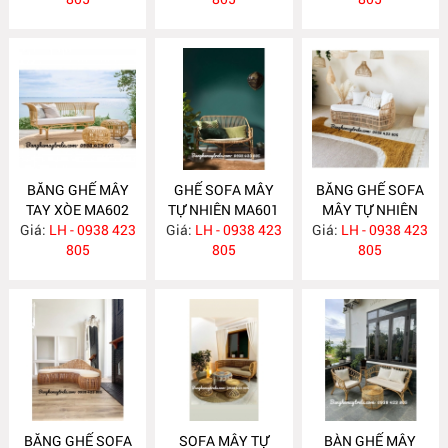
BĂNG GHẾ MÂY
GHẾ SOFA MÂY
BĂNG GHẾ SOFA
TAY XÒE MA602
TỰ NHIÊN MA601
MÂY TỰ NHIÊN
Giá:
LH - 0938 423
Giá:
LH - 0938 423
Giá:
LH - 0938 423
MA597
805
805
805
BĂNG GHẾ SOFA
SOFA MÂY TỰ
BÀN GHẾ MÂY