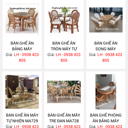
BÀN GHẾ ĂN
BÀN GHẾ ĂN
BÀN GHẾ ĂN
BẰNG MÂY
TRÒN MÂY TỰ
SONG MÂY
Giá:
LH - 0938 423
MA732
Giá:
NHIÊN MA731
LH - 0938 423
Giá:
LH - 0938 423
MA730
805
805
805
BÀN GHẾ ĂN MÂY
BÀN GHẾ ĂN MÂY
BÀN GHẾ PHÒNG
TỰ NHIÊN MA729
TRE ĐAN MA728
ĂN BẰNG MÂY
Giá:
LH - 0938 423
Giá:
LH - 0938 423
Giá:
LH - 0938 423
MA727