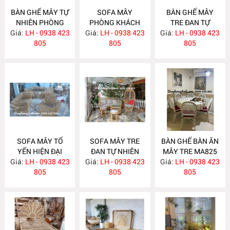
BÀN GHẾ MÂY TỰ
SOFA MÂY
BÀN GHẾ MÂY
NHIÊN PHÒNG
PHÒNG KHÁCH
TRE ĐAN TỰ
Giá:
KHÁCH MA834
LH - 0938 423
Giá:
HIỆN ĐẠI MA833
LH - 0938 423
Giá:
NHIÊN MA832
LH - 0938 423
805
805
805
SOFA MÂY TỔ
SOFA MÂY TRE
BÀN GHẾ BÀN ĂN
YẾN HIỆN ĐẠI
ĐAN TỰ NHIÊN
MÂY TRE MA825
Giá:
LH - 0938 423
MA831
Giá:
LH - 0938 423
MA830
Giá:
LH - 0938 423
805
805
805