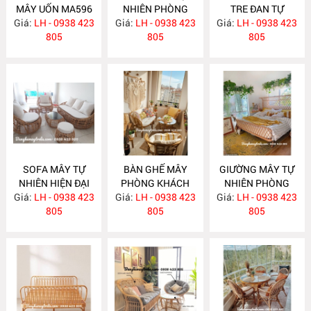
MÂY UỐN MA596
NHIÊN PHÒNG
TRE ĐAN TỰ
Giá:
LH - 0938 423
Giá:
KHÁCH MA588
LH - 0938 423
Giá:
NHIÊN MA587
LH - 0938 423
805
805
805
SOFA MÂY TỰ
BÀN GHẾ MÂY
GIƯỜNG MÂY TỰ
NHIÊN HIỆN ĐẠI
PHÒNG KHÁCH
NHIÊN PHÒNG
Giá:
LH - 0938 423
MA586
Giá:
NHỎ GỌN MA585
LH - 0938 423
Giá:
NGỦ MA584
LH - 0938 423
805
805
805