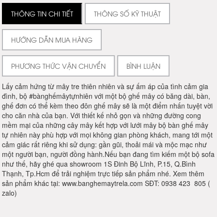
THÔNG TIN CHI TIẾT
THÔNG SỐ KỸ THUẬT
HƯỚNG DẪN MUA HÀNG
PHƯƠNG THỨC VẬN CHUYỂN
BÌNH LUẬN
Lấy cảm hứng từ mây tre thiên nhiên và sự ấm áp của tình cảm gia
đình, bộ #bànghếmâytựnhiên với một bộ ghế mây có băng dài, bàn,
ghế đơn có thể kèm theo đôn ghế mây sẽ là một điểm nhấn tuyệt vời
cho căn nhà của bạn. Với thiết kế nhỏ gọn và những đường cong
mềm mại của những cây mây kết hợp với lưới mây bộ bàn ghế mây
tự nhiên này phù hợp với mọi không gian phòng khách, mang tới một
cảm giác rất riêng khi sử dụng: gần gũi, thoải mái và mộc mạc như
một người bạn, người đồng hành.Nếu bạn đang tìm kiếm một bộ sofa
như thế, hãy ghé qua showroom 1S Đinh Bộ Lĩnh, P.15, Q.Bình
Thạnh, Tp.Hcm để trải nghiệm trực tiếp sản phẩm nhé. Xem thêm
sản phẩm khác tại: www.banghemaytrela.com SĐT: 0938 423 805 (
zalo)