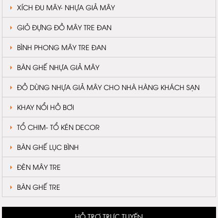
XÍCH ĐU MÂY- NHỰA GIẢ MÂY
GIỎ ĐỰNG ĐỒ MÂY TRE ĐAN
BÌNH PHONG MÂY TRE ĐAN
BÀN GHẾ NHỰA GIẢ MÂY
ĐỒ DÙNG NHỰA GIẢ MÂY CHO NHÀ HÀNG KHÁCH SẠN
KHAY NỔI HỒ BƠI
TỔ CHIM- TỔ KÉN DECOR
BÀN GHẾ LỤC BÌNH
ĐÈN MÂY TRE
BÀN GHẾ TRE
HỖ TRỢ TRỰC TUYẾN