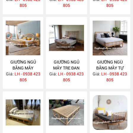
805
ĐẠI MA523
805
805
GIƯỜNG NGỦ
GIƯỜNG NGỦ
GIƯỜNG NGÙ
BẰNG MÂY
MÂY TRE ĐAN
BẰNG MÂY TỰ
Giá:
LH - 0938 423
MA512
Giá:
LH - 0938 423
MA511
Giá:
NHIÊN MA510
LH - 0938 423
805
805
805