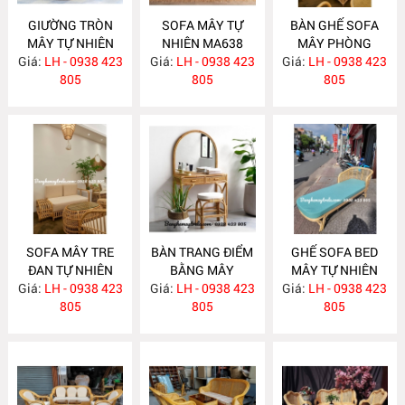
GIƯỜNG TRÒN
SOFA MÂY TỰ
BÀN GHẾ SOFA
MÂY TỰ NHIÊN
NHIÊN MA638
MÂY PHÒNG
Giá:
LH - 0938 423
MA652
Giá:
LH - 0938 423
Giá:
KHÁCH HIỆN ĐẠI
LH - 0938 423
805
805
MA637
805
SOFA MÂY TRE
BÀN TRANG ĐIỂM
GHẾ SOFA BED
ĐAN TỰ NHIÊN
BẰNG MÂY
MÂY TỰ NHIÊN
Giá:
LH - 0938 423
MA636
Giá:
LH - 0938 423
MA635
Giá:
LH - 0938 423
MA625
805
805
805