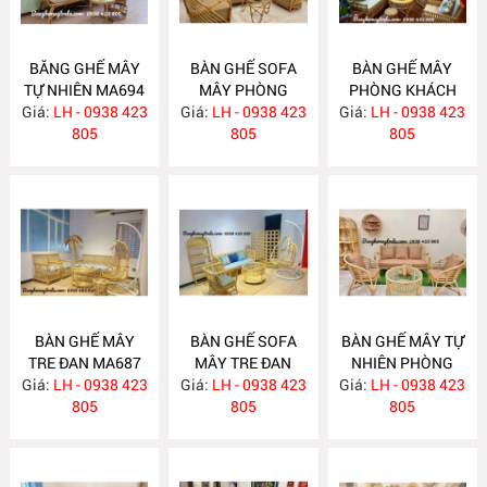
BĂNG GHẾ MÂY
BÀN GHẾ SOFA
BÀN GHẾ MÂY
TỰ NHIÊN MA694
MÂY PHÒNG
PHÒNG KHÁCH
Giá:
LH - 0938 423
Giá:
KHÁCH MA689
LH - 0938 423
Giá:
LH - 0938 423
MA688
805
805
805
BÀN GHẾ MÂY
BÀN GHẾ SOFA
BÀN GHẾ MÂY TỰ
TRE ĐAN MA687
MÂY TRE ĐAN
NHIÊN PHÒNG
Giá:
LH - 0938 423
Giá:
LH - 0938 423
MA686
Giá:
KHÁCH MA685
LH - 0938 423
805
805
805