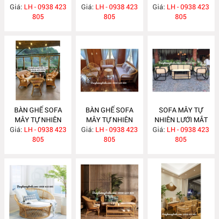
Giá:
LH - 0938 423
Giá:
LH - 0938 423
MA665
Giá:
LH - 0938 423
805
805
805
BÀN GHẾ SOFA
BÀN GHẾ SOFA
SOFA MÂY TỰ
MÂY TỰ NHIÊN
MÂY TỰ NHIÊN
NHIÊN LƯỚI MẮT
Giá:
LH - 0938 423
MA663
Giá:
LH - 0938 423
MA657
Giá:
CÁO MA656
LH - 0938 423
805
805
805