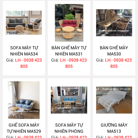
SOFA MÂY TỰ
BÀN GHẾ MÂY TỰ
BÀN GHẾ MÂY
NHIÊN MA534
NHIÊN MA531
MA530
Giá:
LH - 0938 423
Giá:
LH - 0938 423
Giá:
LH - 0938 423
805
805
805
GHẾ SOFA MÂY
SOFA MÂY TỰ
GIƯỜNG MÂY
TỰ NHIÊN MA529
NHIÊN PHÒNG
MA513
Giá:
LH - 0938 423
Giá:
KHÁCH KIỂU HIỆN
LH - 0938 423
Giá:
LH - 0938 423