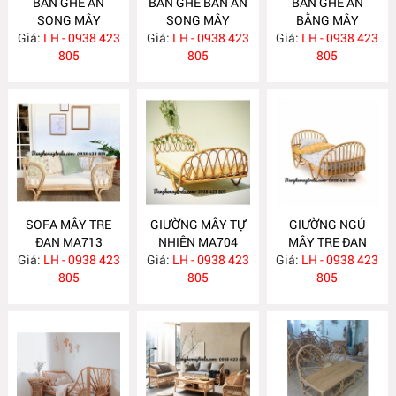
BÀN GHẾ ĂN
BÀN GHẾ BÀN ĂN
BÀN GHẾ ĂN
SONG MÂY
SONG MÂY
BẰNG MÂY
Giá:
LH - 0938 423
MA726
Giá:
LH - 0938 423
MA725
Giá:
LH - 0938 423
MA724
805
805
805
SOFA MÂY TRE
GIƯỜNG MÂY TỰ
GIƯỜNG NGỦ
ĐAN MA713
NHIÊN MA704
MÂY TRE ĐAN
Giá:
LH - 0938 423
Giá:
LH - 0938 423
Giá:
LH - 0938 423
MA703
805
805
805