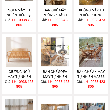
SOFA MÂY TỰ
BÀN GHẾ MÂY
GIƯỜNG MÂY TỰ
NHIÊN HIỆN ĐẠI
PHÒNG KHÁCH
NHIÊN PHÒNG
Giá:
LH - 0938 423
MA586
Giá:
NHỎ GỌN MA585
LH - 0938 423
Giá:
NGỦ MA584
LH - 0938 423
805
805
805
GIƯỜNG NGỦ
BÀN GHẾ SOFA
BÀN GHẾ ĂN MÂY
MÂY TỰ NHIÊN
MÂY TỰ NHIÊN
TỰ NHIÊN MA566
Giá:
LH - 0938 423
MA583
Giá:
LH - 0938 423
MA568
Giá:
LH - 0938 423
805
805
805