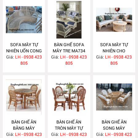
SOFA MÂY TỰ
BÀN GHẾ SOFA
SOFA MÂY TỰ
NHIÊN UỐN CONG
MÂY TRE MA734
NHIÊN CHO
Giá:
LH - 0938 423
MA743
Giá:
LH - 0938 423
Giá:
PHÒNG KHÁCH
LH - 0938 423
805
805
MA733
805
BÀN GHẾ ĂN
BÀN GHẾ ĂN
BÀN GHẾ ĂN
BẰNG MÂY
TRÒN MÂY TỰ
SONG MÂY
Giá:
LH - 0938 423
MA732
Giá:
NHIÊN MA731
LH - 0938 423
Giá:
LH - 0938 423
MA730