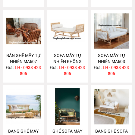
BÀN GHẾ MÂY TỰ
SOFA MÂY TỰ
SOFA MÂY TỰ
NHIÊN MA607
NHIÊN KHÔNG
NHIÊN MA603
Giá:
LH - 0938 423
Giá:
TỰA MA604
LH - 0938 423
Giá:
LH - 0938 423
805
805
805
BĂNG GHẾ MÂY
GHẾ SOFA MÂY
BĂNG GHẾ SOFA