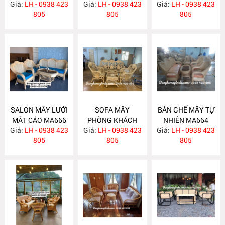
Giá:
LH - 0938 423
MA671
Giá:
LH - 0938 423
MA670
Giá:
LH - 0938 423
MA667
805
805
805
SALON MÂY LƯỚI
SOFA MÂY
BÀN GHẾ MÂY TỰ
MẮT CÁO MA666
PHÒNG KHÁCH
NHIÊN MA664
Giá:
LH - 0938 423
Giá:
LH - 0938 423
MA665
Giá:
LH - 0938 423
805
805
805