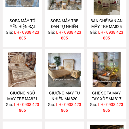
SOFA MÂY TỔ
SOFA MÂY TRE
BÀN GHẾ BÀN ĂN
YẾN HIỆN ĐẠI
ĐAN TỰ NHIÊN
MÂY TRE MA825
Giá:
LH - 0938 423
MA831
Giá:
LH - 0938 423
MA830
Giá:
LH - 0938 423
805
805
805
GIƯỜNG NGỦ
GIƯỜNG MÂY TỰ
GHẾ SOFA MÂY
MÂY TRE MA821
NHIÊN MA820
TAY XÒE MA817
Giá:
LH - 0938 423
Giá:
LH - 0938 423
Giá:
LH - 0938 423
805
805
805