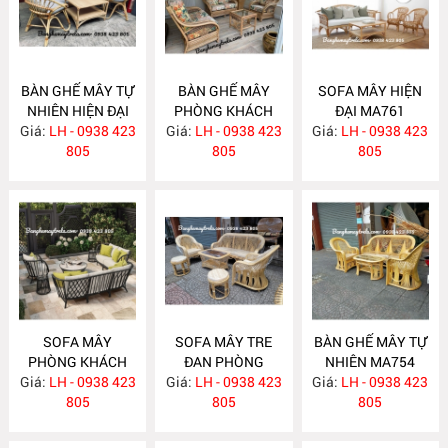
BÀN GHẾ MÂY TỰ
BÀN GHẾ MÂY
SOFA MÂY HIỆN
NHIÊN HIỆN ĐẠI
PHÒNG KHÁCH
ĐẠI MA761
Giá:
LH - 0938 423
MA763
Giá:
LH - 0938 423
MA762
Giá:
LH - 0938 423
805
805
805
SOFA MÂY
SOFA MÂY TRE
BÀN GHẾ MÂY TỰ
PHÒNG KHÁCH
ĐAN PHÒNG
NHIÊN MA754
Giá:
LH - 0938 423
MA760
Giá:
KHÁCH MA755
LH - 0938 423
Giá:
LH - 0938 423
805
805
805