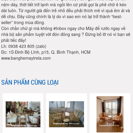
nệm dày, thời tiết trở lạnh mà ngồi lên cứ phải gọi là phê chữ ê kéo
dài luôn. Từ người già đến trẻ nhỏ đều phải thích mê vì quá êm ái và
dễ chịu. Đây cũng chính là lý do vì sao em nó lại trở thành “best-
seller” trong mùa đông.
Còn chần chừ gì mà không #Inbox ngay cho Mây để rước ngay về
nhà bộ sản phẩm tuyệt vời đón đông sang ? Đừng bỏ lỡ nó vì bạn sẽ
phải tiếc đấy!
Lh: 0938 423 805 (zalo)
Đc: 1S Đinh Bộ Lĩnh, p15, Q. Bình Thạnh, HCM
www.banghemaytrela.com
SẢN PHẨM CÙNG LOẠI