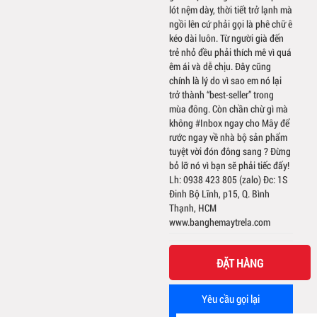
lót nệm dày, thời tiết trở lạnh mà
ngồi lên cứ phải gọi là phê chữ ê
kéo dài luôn. Từ người già đến
trẻ nhỏ đều phải thích mê vì quá
êm ái và dễ chịu. Đây cũng
chính là lý do vì sao em nó lại
trở thành “best-seller” trong
mùa đông. Còn chần chừ gì mà
không #Inbox ngay cho Mây để
rước ngay về nhà bộ sản phẩm
tuyệt vời đón đông sang ? Đừng
bỏ lỡ nó vì bạn sẽ phải tiếc đấy!
Lh: 0938 423 805 (zalo) Đc: 1S
Đinh Bộ Lĩnh, p15, Q. Bình
Thạnh, HCM
www.banghemaytrela.com
ĐẶT HÀNG
Yêu cầu gọi lại