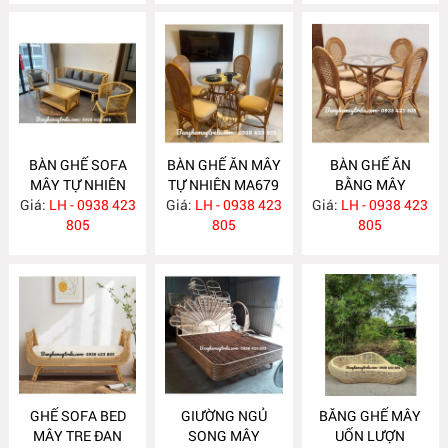
BÀN GHẾ SOFA
BÀN GHẾ ĂN MÂY
BÀN GHẾ ĂN
MÂY TỰ NHIÊN
TỰ NHIÊN MA679
BẰNG MÂY
Giá:
LH - 0938 423
MA681
Giá:
LH - 0938 423
Giá:
LH - 0938 423
MA678
805
805
805
GHẾ SOFA BED
GIƯỜNG NGỦ
BĂNG GHẾ MÂY
MÂY TRE ĐAN
SONG MÂY
UỐN LƯỢN