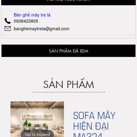
Bàn ghế mây tre lá
0938423805
banghemaytrela@gmail.com
SẢN PHẨM ĐÃ XEM
SẢN PHẨM
SOFA MÂY
HIỆN ĐẠI
MA324
Tap to expand