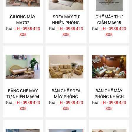
GIƯỜNG MÂY
SOFA MÂY TỰ
GHẾ MÂY THƯ
MA702
NHIÊN PHÒNG
GIÃN MA695
Giá:
LH - 0938 423
Giá:
KHÁCH MA697
LH - 0938 423
Giá:
LH - 0938 423
805
805
805
BĂNG GHẾ MÂY
BÀN GHẾ SOFA
BÀN GHẾ MÂY
TỰ NHIÊN MA694
MÂY PHÒNG
PHÒNG KHÁCH
Giá:
LH - 0938 423
Giá:
KHÁCH MA689
LH - 0938 423
Giá:
LH - 0938 423
MA688
805
805
805