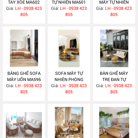
TAY XÒE MA602
TỰ NHIÊN MA601
MÂY TỰ NHIÊN
Giá:
LH - 0938 423
Giá:
LH - 0938 423
Giá:
LH - 0938 423
MA597
805
805
805
BĂNG GHẾ SOFA
SOFA MÂY TỰ
BÀN GHẾ MÂY
MÂY UỐN MA596
NHIÊN PHÒNG
TRE ĐAN TỰ
Giá:
LH - 0938 423
Giá:
KHÁCH MA588
LH - 0938 423
Giá:
NHIÊN MA587
LH - 0938 423
805
805
805