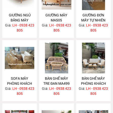
GIƯỜNG NGỦ
GIƯỜNG MÂY
GIƯỜNG ĐƠN
BẰNG MÂY
MA505
MÂY TỰ NHIÊN
Giá:
LH - 0938 423
MA506
Giá:
LH - 0938 423
Giá:
LH - 0938 423
MA504
805
805
805
SOFA MÂY
BÀN GHẾ MÂY
BÀN GHẾ MÂY
PHÒNG KHÁCH
TRE ĐAN MA499
PHÒNG KHÁCH
Giá:
KIỂU HIỆN ĐẠI
LH - 0938 423
Giá:
LH - 0938 423
Giá:
KIỂU HIỆN ĐẠI
LH - 0938 423
MA502
805
805
MA493
805