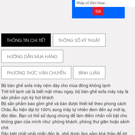
THÔNG TIN CHI TIẾT
THÔNG SỐ KỸ THUẬT
HƯỚNG DẪN MUA HÀNG
PHƯƠNG THỨC VẬN CHUYỂN
BÌNH LUẬN
Bộ bàn ghế sofa mây nệm dày cho mùa đông không lạnh
️Trời trở lạnh cái là biết mặt nhau ngay, bộ bàn ghế sofa mây này là
sản phẩm cực kỳ hút khách
Bộ sản phẩm bao gồm ghế và bàn được thiết kế theo phong cách
Châu Âu hiện đại từ 100% song mây tự nhiên đem đến sự mới lạ,
độc đáo. Bạn có thể sử dụng chúng để làm điểm nhấn nổi bật cho
không gian của mình như: phòng khách, phòng thư giãn hoặc sảnh
chờ.
Đặc biệt nhất phải nhắc đến là ghế được làm gầm khá thấp để lót