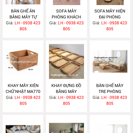
BÀN GHẾ ĂN
SOFA MÂY
SOFA MÂY HIỆN
BẰNG MÂY TỰ
PHÒNG KHÁCH
ĐẠI PHÒNG
Giá:
NHIÊN MA780
LH - 0938 423
Giá:
KIỂU DÁNG ĐƠN
LH - 0938 423
Giá:
KHÁCH MA777
LH - 0938 423
805
GIẢN MA778
805
805
KHAY MÂY XIÊN
KHAY ĐỰNG ĐỒ
BÀN GHẾ MÂY
CHỮ NHẬT MA770
BẰNG MÂY
TRE PHÒNG
Giá:
LH - 0938 423
Giá:
LH - 0938 423
MA769
Giá:
KHÁCH MA764
LH - 0938 423
805
805
805