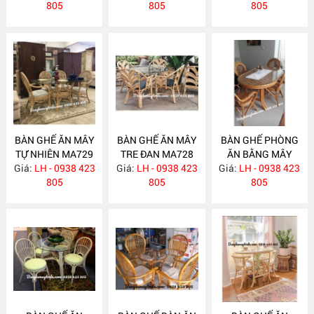
805
805
805
BÀN GHẾ ĂN MÂY
BÀN GHẾ ĂN MÂY
BÀN GHẾ PHÒNG
TỰ NHIÊN MA729
TRE ĐAN MA728
ĂN BẰNG MÂY
Giá:
LH - 0938 423
Giá:
LH - 0938 423
Giá:
LH - 0938 423
MA727
805
805
805