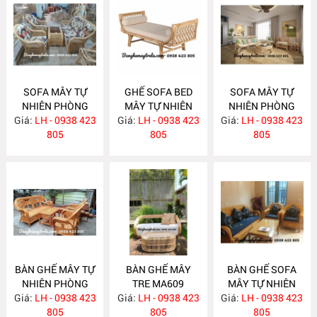
SOFA MÂY TỰ
GHẾ SOFA BED
SOFA MÂY TỰ
NHIÊN PHÒNG
MÂY TỰ NHIÊN
NHIÊN PHÒNG
Giá:
KHÁCH MA620
LH - 0938 423
Giá:
LH - 0938 423
MA615
Giá:
KHÁCH MA612
LH - 0938 423
805
805
805
BÀN GHẾ MÂY TỰ
BÀN GHẾ MÂY
BÀN GHẾ SOFA
NHIÊN PHÒNG
TRE MA609
MÂY TỰ NHIÊN
Giá:
KHÁCH MA610
LH - 0938 423
Giá:
LH - 0938 423
Giá:
PHÒNG KHÁCH
LH - 0938 423
805
805
MA608
805