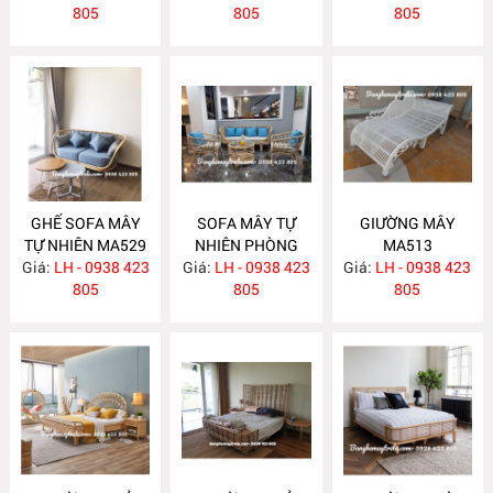
805
805
805
GHẾ SOFA MÂY
SOFA MÂY TỰ
GIƯỜNG MÂY
TỰ NHIÊN MA529
NHIÊN PHÒNG
MA513
Giá:
LH - 0938 423
Giá:
KHÁCH KIỂU HIỆN
LH - 0938 423
Giá:
LH - 0938 423
805
ĐẠI MA523
805
805