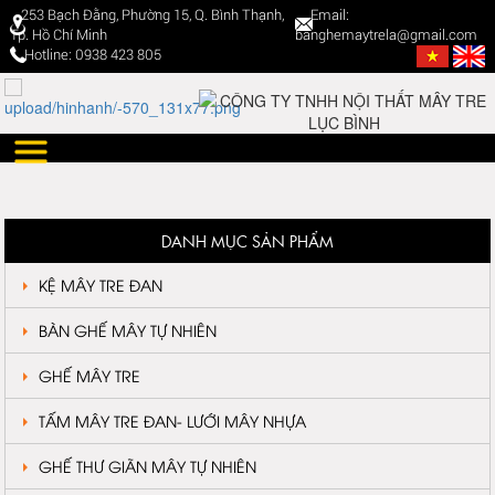
253 Bạch Đằng, Phường 15, Q. Bình Thạnh,
Email:
Tp. Hồ Chí Minh
banghemaytrela@gmail.com
Hotline: 0938 423 805
DANH MỤC SẢN PHẨM
KỆ MÂY TRE ĐAN
BÀN GHẾ MÂY TỰ NHIÊN
GHẾ MÂY TRE
TẤM MÂY TRE ĐAN- LƯỚI MÂY NHỰA
GHẾ THƯ GIÃN MÂY TỰ NHIÊN