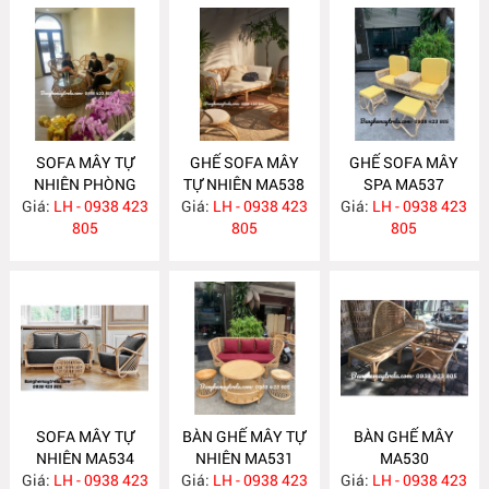
SOFA MÂY TỰ
GHẾ SOFA MÂY
GHẾ SOFA MÂY
NHIÊN PHÒNG
TỰ NHIÊN MA538
SPA MA537
Giá:
KHÁCH MA547
LH - 0938 423
Giá:
LH - 0938 423
Giá:
LH - 0938 423
805
805
805
SOFA MÂY TỰ
BÀN GHẾ MÂY TỰ
BÀN GHẾ MÂY
NHIÊN MA534
NHIÊN MA531
MA530
Giá:
LH - 0938 423
Giá:
LH - 0938 423
Giá:
LH - 0938 423