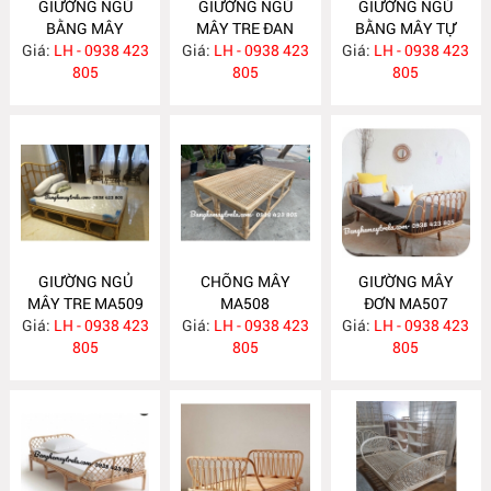
GIƯỜNG NGỦ
GIƯỜNG NGỦ
GIƯỜNG NGÙ
BẰNG MÂY
MÂY TRE ĐAN
BẰNG MÂY TỰ
Giá:
LH - 0938 423
MA512
Giá:
LH - 0938 423
MA511
Giá:
NHIÊN MA510
LH - 0938 423
805
805
805
GIƯỜNG NGỦ
CHÕNG MÂY
GIƯỜNG MÂY
MÂY TRE MA509
MA508
ĐƠN MA507
Giá:
LH - 0938 423
Giá:
LH - 0938 423
Giá:
LH - 0938 423
805
805
805