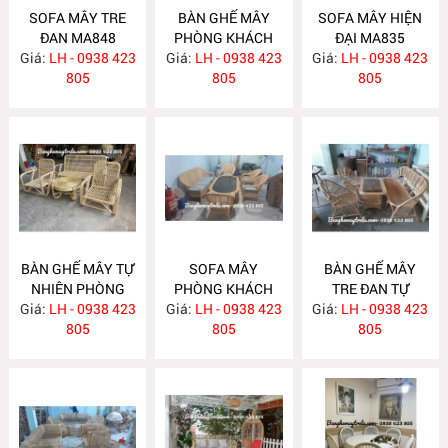
SOFA MÂY TRE
BÀN GHẾ MÂY
SOFA MÂY HIỆN
ĐAN MA848
PHÒNG KHÁCH
ĐẠI MA835
Giá:
LH - 0938 423
Giá:
LH - 0938 423
MA839
Giá:
LH - 0938 423
805
805
805
BÀN GHẾ MÂY TỰ
SOFA MÂY
BÀN GHẾ MÂY
NHIÊN PHÒNG
PHÒNG KHÁCH
TRE ĐAN TỰ
Giá:
KHÁCH MA834
LH - 0938 423
Giá:
HIỆN ĐẠI MA833
LH - 0938 423
Giá:
NHIÊN MA832
LH - 0938 423
805
805
805