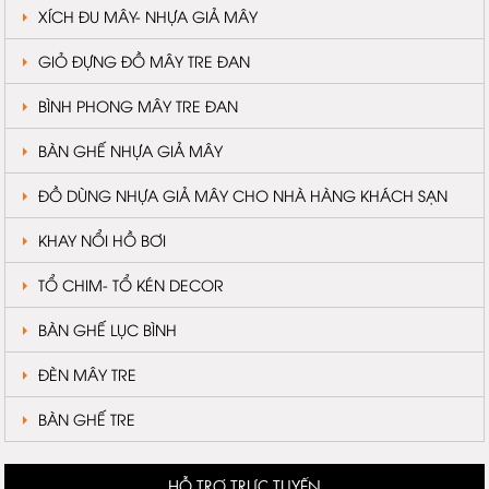
XÍCH ĐU MÂY- NHỰA GIẢ MÂY
GIỎ ĐỰNG ĐỒ MÂY TRE ĐAN
BÌNH PHONG MÂY TRE ĐAN
BÀN GHẾ NHỰA GIẢ MÂY
ĐỒ DÙNG NHỰA GIẢ MÂY CHO NHÀ HÀNG KHÁCH SẠN
KHAY NỔI HỒ BƠI
TỔ CHIM- TỔ KÉN DECOR
BÀN GHẾ LỤC BÌNH
ĐÈN MÂY TRE
BÀN GHẾ TRE
HỖ TRỢ TRỰC TUYẾN