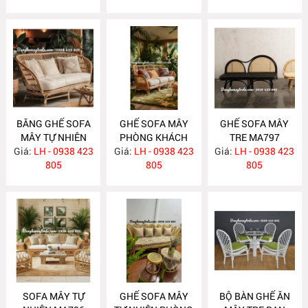
BĂNG GHẾ SOFA
GHẾ SOFA MÂY
GHẾ SOFA MÂY
MÂY TỰ NHIÊN
PHÒNG KHÁCH
TRE MA797
Giá:
PHÒNG KHÁCH
LH - 0938 423
Giá:
LH - 0938 423
MA798
Giá:
LH - 0938 423
MA799
805
805
805
SOFA MÂY TỰ
GHẾ SOFA MÂY
BỘ BÀN GHẾ ĂN