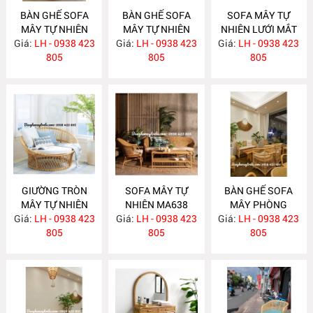
BÀN GHẾ SOFA
BÀN GHẾ SOFA
SOFA MÂY TỰ
MÂY TỰ NHIÊN
MÂY TỰ NHIÊN
NHIÊN LƯỚI MẮT
Giá:
LH - 0938 423
MA663
Giá:
LH - 0938 423
MA657
Giá:
CÁO MA656
LH - 0938 423
805
805
805
GIƯỜNG TRÒN
SOFA MÂY TỰ
BÀN GHẾ SOFA
MÂY TỰ NHIÊN
NHIÊN MA638
MÂY PHÒNG
Giá:
LH - 0938 423
MA652
Giá:
LH - 0938 423
Giá:
KHÁCH HIỆN ĐẠI
LH - 0938 423
805
805
MA637
805