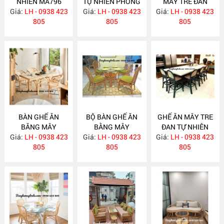
NHIÊN MA796
TỰ NHIÊN PHÒNG
MÂY TRE ĐAN
Giá:
LH - 0938 423
Giá:
KHÁCH MA795
LH - 0938 423
Giá:
LH - 0938 423
MA784
805
805
805
BÀN GHẾ ĂN
BỘ BÀN GHẾ ĂN
GHẾ ĂN MÂY TRE
BĂNG MÂY
BẰNG MÂY
ĐAN TỰ NHIÊN
Giá:
LH - 0938 423
MA783
Giá:
LH - 0938 423
MA782
Giá:
LH - 0938 423
MA781
805
805
805