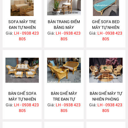
SOFA MÂY TRE
BÀN TRANG ĐIỂM
GHẾ SOFA BED
ĐAN TỰ NHIÊN
BẰNG MÂY
MÂY TỰ NHIÊN
Giá:
LH - 0938 423
MA636
Giá:
LH - 0938 423
MA635
Giá:
LH - 0938 423
MA625
805
805
805
BÀN GHẾ SOFA
BÀN GHẾ MÂY
BÀN GHẾ MÂY TỰ
MÂY TỰ NHIÊN
TRE ĐAN TỰ
NHIÊN PHÒNG
Giá:
PHÒNG KHÁCH
LH - 0938 423
Giá:
NHIÊN MA622
LH - 0938 423
Giá:
KHÁCH LƯỚI MẮT
LH - 0938 423
MA624
805
805
CÁO MA621
805