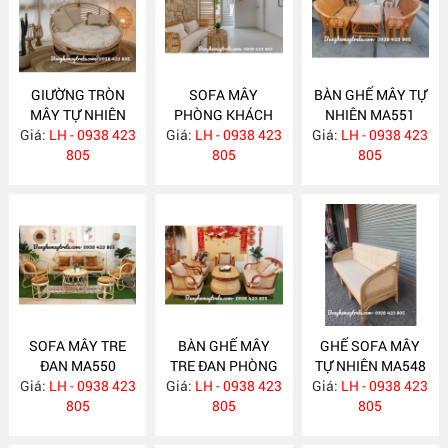
GIƯỜNG TRÒN
SOFA MÂY
BÀN GHẾ MÂY TỰ
MÂY TỰ NHIÊN
PHÒNG KHÁCH
NHIÊN MA551
Giá:
LH - 0938 423
MA563
Giá:
LH - 0938 423
MA557
Giá:
LH - 0938 423
805
805
805
SOFA MÂY TRE
BÀN GHẾ MÂY
GHẾ SOFA MÂY
ĐAN MA550
TRE ĐAN PHÒNG
TỰ NHIÊN MA548
Giá:
LH - 0938 423
Giá:
KHÁCH MA549
LH - 0938 423
Giá:
LH - 0938 423
805
805
805