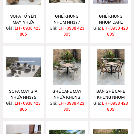
SOFA TỔ YẾN
GHẾ KHUNG
GHẾ KHUNG
MÂY NHỰA
NHÔM NH377
NHÔM CAFE
Giá:
LH - 0938 423
NH378
Giá:
LH - 0938 423
Giá:
LH - 0938 423
NH376
805
805
805
SOFA MÂY GIẢ
GHẾ CAFE MÂY
BÀN GHẾ CAFE
NHỰA NH375
NHỰA KHUNG
KHUNG NHÔM
Giá:
LH - 0938 423
Giá:
NHÔM NH374
LH - 0938 423
Giá:
MÂY NHỰA
LH - 0938 423
805
805
NH373
805