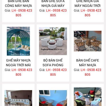
BÀN GHẾ BAN
BÀN GHẾ SOFA
GHẾ NHỰA GIẢ
CÔNG MÂY NHỰA
NHỰA GIẢ MÂY
MÂY NGOÀI TRỜI
Giá:
LH - 0938 423
NH294
Giá:
NGOÀI TRỜI
LH - 0938 423
Giá:
CÓ MÁI CHE
LH - 0938 423
805
NH293
805
NH292
805
GHẾ MÂY NHỰA
BỘ BÀN GHẾ
BÀN GHẾ CAFE
NGOÀI TRỜI MÁI
SOFA PHÒNG
MÂY NHỰA
Giá:
VÒM NH291
LH - 0938 423
Giá:
KHÁCH MÂY
LH - 0938 423
Giá:
NGOÀI TRỜI
LH - 0938 423
805
NHỰA NH284
805
NH283
805