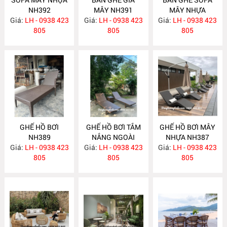
NH392
MÂY NH391
MÂY NHỰA
Giá:
LH - 0938 423
Giá:
LH - 0938 423
Giá:
LH - 0938 423
NH390
805
805
805
GHẾ HỒ BƠI
GHẾ HỒ BƠI TẮM
GHẾ HỒ BƠI MÂY
NH389
NẮNG NGOÀI
NHỰA NH387
Giá:
LH - 0938 423
Giá:
TRỜI NH388
LH - 0938 423
Giá:
LH - 0938 423
805
805
805