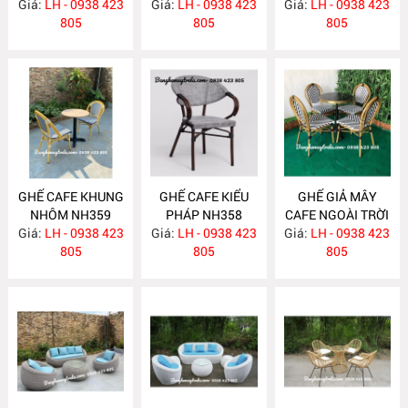
Giá:
LH - 0938 423
Giá:
NHÔM NH361
LH - 0938 423
Giá:
NHÔM NH360
LH - 0938 423
805
805
805
GHẾ CAFE KHUNG
GHẾ CAFE KIỂU
GHẾ GIẢ MÂY
NHÔM NH359
PHÁP NH358
CAFE NGOÀI TRỜI
Giá:
LH - 0938 423
Giá:
LH - 0938 423
Giá:
KHUNG NHÔM
LH - 0938 423
805
805
NH357
805