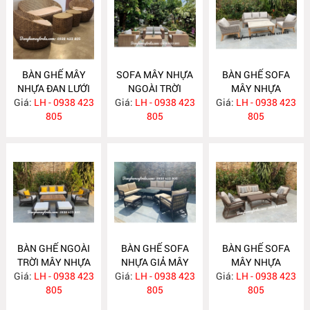
BÀN GHẾ MÂY
SOFA MÂY NHỰA
BÀN GHẾ SOFA
NHỰA ĐAN LƯỚI
NGOÀI TRỜI
MÂY NHỰA
Giá:
MẮT CÁO NH372
LH - 0938 423
Giá:
LH - 0938 423
NH371
Giá:
LH - 0938 423
NH370
805
805
805
BÀN GHẾ NGOÀI
BÀN GHẾ SOFA
BÀN GHẾ SOFA
TRỜI MÂY NHỰA
NHỰA GIẢ MÂY
MÂY NHỰA
Giá:
LH - 0938 423
NH369
Giá:
LH - 0938 423
NH368
Giá:
LH - 0938 423
NH366
805
805
805