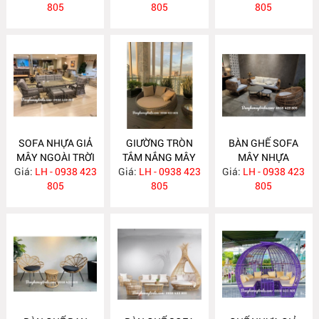
805
805
805
SOFA NHỰA GIẢ
GIƯỜNG TRÒN
BÀN GHẾ SOFA
MÂY NGOÀI TRỜI
TẮM NẮNG MÂY
MÂY NHỰA
Giá:
LH - 0938 423
NH297
Giá:
NHỰA NH296
LH - 0938 423
Giá:
LH - 0938 423
NH295
805
805
805