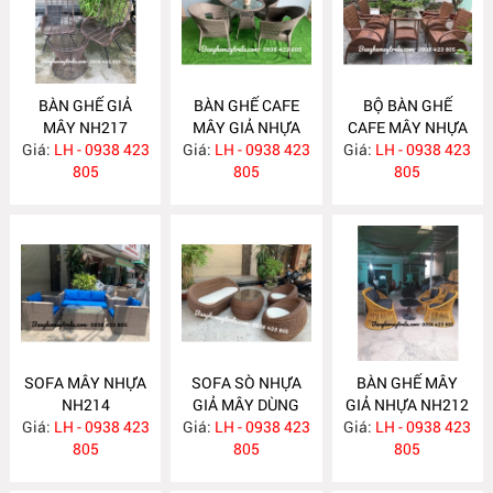
BÀN GHẾ GIẢ
BÀN GHẾ CAFE
BỘ BÀN GHẾ
MÂY NH217
MÂY GIẢ NHỰA
CAFE MÂY NHỰA
Giá:
LH - 0938 423
Giá:
LH - 0938 423
NH216
Giá:
LH - 0938 423
NH215
805
805
805
SOFA MÂY NHỰA
SOFA SÒ NHỰA
BÀN GHẾ MÂY
NH214
GIẢ MÂY DÙNG
GIẢ NHỰA NH212
Giá:
LH - 0938 423
Giá:
NGOÀI TRỜI
LH - 0938 423
Giá:
LH - 0938 423
805
NH213
805
805