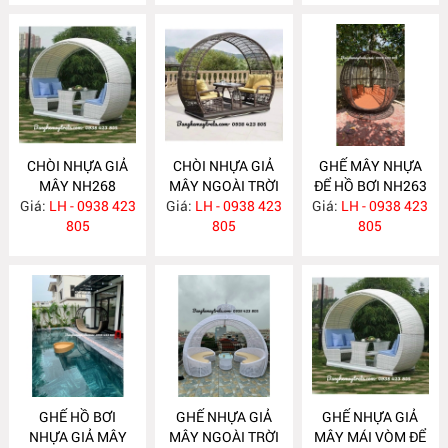
CHÒI NHỰA GIẢ
CHÒI NHỰA GIẢ
GHẾ MÂY NHỰA
MÂY NH268
MÂY NGOÀI TRỜI
ĐỂ HỒ BƠI NH263
Giá:
LH - 0938 423
Giá:
LH - 0938 423
NH264
Giá:
LH - 0938 423
805
805
805
GHẾ HỒ BƠI
GHẾ NHỰA GIẢ
GHẾ NHỰA GIẢ
NHỰA GIẢ MÂY
MÂY NGOÀI TRỜI
MÂY MÁI VÒM ĐỂ