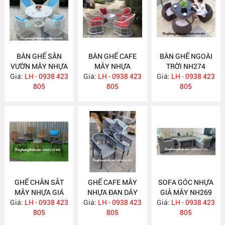
BÀN GHẾ SÂN
BÀN GHẾ CAFE
BÀN GHẾ NGOÀI
VƯỜN MÂY NHỰA
MÂY NHỰA
TRỜI NH274
Giá:
LH - 0938 423
NH276
Giá:
NGOÀI TRỜI
LH - 0938 423
Giá:
LH - 0938 423
805
NH275
805
805
GHẾ CHÂN SẮT
GHẾ CAFE MÂY
SOFA GÓC NHỰA
MÂY NHỰA GIÁ
NHỰA ĐAN DÂY
GIẢ MÂY NH269
Giá:
RẺ NH273
LH - 0938 423
Giá:
DÙ NH272
LH - 0938 423
Giá:
LH - 0938 423
805
805
805