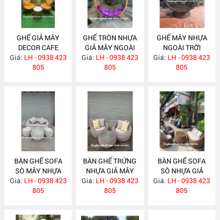
GHẾ GIẢ MÂY
GHẾ TRÒN NHỰA
GHẾ MÂY NHỰA
DECOR CAFE
GIẢ MÂY NGOÀI
NGOÀI TRỜI
Giá:
LH - 0938 423
NH246
Giá:
TRỜI NH245
LH - 0938 423
Giá:
LH - 0938 423
NH244
805
805
805
BÀN GHẾ SOFA
BÀN GHẾ TRỨNG
BÀN GHẾ SOFA
SÒ MÂY NHỰA
NHỰA GIẢ MÂY
SÒ NHỰA GIẢ
Giá:
NHỎ GỌN NH243
LH - 0938 423
Giá:
LH - 0938 423
NH242
Giá:
MÂY NGOÀI TRỜI
LH - 0938 423
805
805
GIÁ RẺ NH240
805