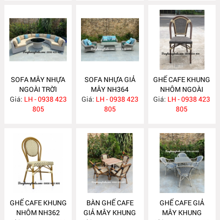
SOFA MÂY NHỰA
SOFA NHỰA GIẢ
GHẾ CAFE KHUNG
NGOÀI TRỜI
MÂY NH364
NHÔM NGOÀI
Giá:
LH - 0938 423
NH365
Giá:
LH - 0938 423
Giá:
TRỜI NH363
LH - 0938 423
805
805
805
GHẾ CAFE KHUNG
BÀN GHẾ CAFE
GHẾ CAFE GIẢ
NHÔM NH362
GIẢ MÂY KHUNG
MÂY KHUNG