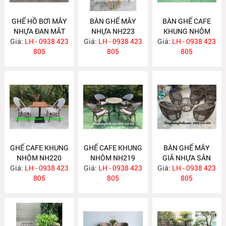
GHẾ HỒ BƠI MÂY
BÀN GHẾ MÂY
BÀN GHẾ CAFE
NHỰA ĐAN MẮT
NHỰA NH223
KHUNG NHÔM
Giá:
CÁO NH224
LH - 0938 423
Giá:
LH - 0938 423
Giá:
NGOÀI TRỜI
LH - 0938 423
805
805
NH221
805
GHẾ CAFE KHUNG
GHẾ CAFE KHUNG
BÀN GHẾ MÂY
NHÔM NH220
NHÔM NH219
GIẢ NHỰA SÂN
Giá:
LH - 0938 423
Giá:
LH - 0938 423
Giá:
VƯỜN NH218
LH - 0938 423
805
805
805