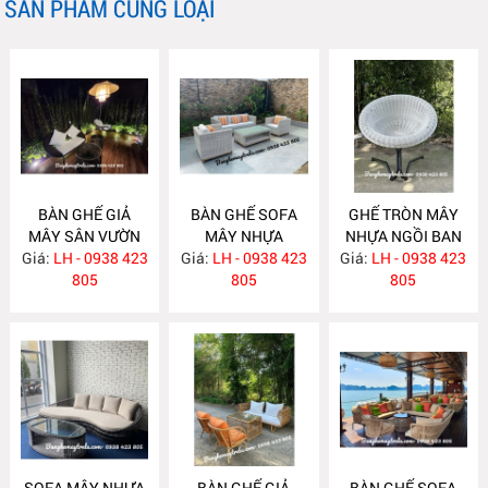
SẢN PHẨM CÙNG LOẠI
BÀN GHẾ GIẢ
BÀN GHẾ SOFA
GHẾ TRÒN MÂY
MÂY SÂN VƯỜN
MÂY NHỰA
NHỰA NGỒI BAN
Giá:
LH - 0938 423
NH407
Giá:
LH - 0938 423
NH406
Giá:
CÔNG NH394
LH - 0938 423
805
805
805
SOFA MÂY NHỰA
BÀN GHẾ GIẢ
BÀN GHẾ SOFA