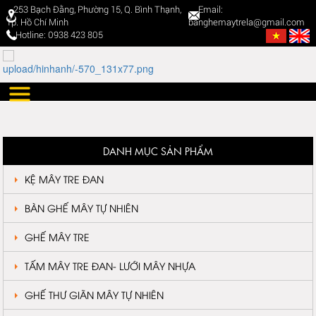
253 Bạch Đằng, Phường 15, Q. Bình Thạnh,
Email:
Tp. Hồ Chí Minh
banghemaytrela@gmail.com
Hotline: 0938 423 805
DANH MỤC SẢN PHẨM
KỆ MÂY TRE ĐAN
BÀN GHẾ MÂY TỰ NHIÊN
GHẾ MÂY TRE
TẤM MÂY TRE ĐAN- LƯỚI MÂY NHỰA
GHẾ THƯ GIÃN MÂY TỰ NHIÊN