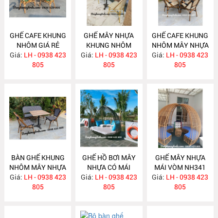
GHẾ CAFE KHUNG
GHẾ MÂY NHỰA
GHẾ CAFE KHUNG
NHÔM GIÁ RẺ
KHUNG NHÔM
NHÔM MÂY NHỰA
Giá:
LH - 0938 423
NH346
Giá:
LH - 0938 423
NH345
Giá:
LH - 0938 423
NH344
805
805
805
BÀN GHẾ KHUNG
GHẾ HỒ BƠI MÂY
GHẾ MÂY NHỰA
NHÔM MÂY NHỰA
NHỰA CÓ MÁI
MÁI VÒM NH341
Giá:
LH - 0938 423
NH343
Giá:
LH - 0938 423
NH342
Giá:
LH - 0938 423
805
805
805