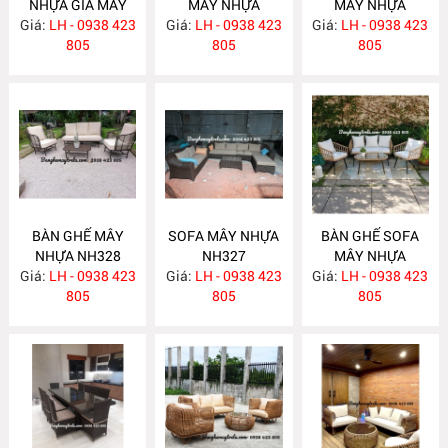
NHỰA GIẢ MÂY
MÂY NHỰA
MÂY NHỰA
Giá:
LH - 0938 423
NH331
Giá:
LH - 0938 423
NH330
Giá:
LH - 0938 423
NH329
805
805
805
BÀN GHẾ MÂY
SOFA MÂY NHỰA
BÀN GHẾ SOFA
NHỰA NH328
NH327
MÂY NHỰA
Giá:
LH - 0938 423
Giá:
LH - 0938 423
Giá:
LH - 0938 423
NH326
805
805
805