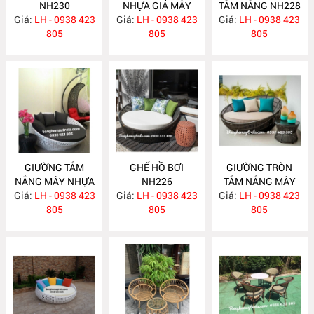
NH230
NHỰA GIẢ MÂY
TẮM NẮNG NH228
Giá:
LH - 0938 423
Giá:
LH - 0938 423
NH229
Giá:
LH - 0938 423
805
805
805
GIƯỜNG TẮM
GHẾ HỒ BƠI
GIƯỜNG TRÒN
NẮNG MÂY NHỰA
NH226
TẮM NẮNG MÂY
Giá:
LH - 0938 423
NH227
Giá:
LH - 0938 423
Giá:
NHỰA NH225
LH - 0938 423
805
805
805