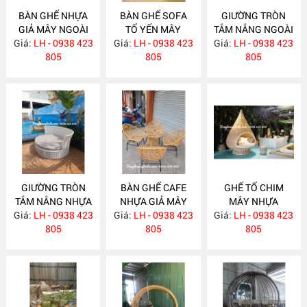
BÀN GHẾ NHỰA
BÀN GHẾ SOFA
GIƯỜNG TRÒN
GIẢ MÂY NGOÀI
TỔ YẾN MÂY
TẮM NẮNG NGOÀI
Giá:
TRỜI NH256
LH - 0938 423
Giá:
NHỰA NH254
LH - 0938 423
Giá:
TRỜI NH250
LH - 0938 423
805
805
805
GIƯỜNG TRÒN
BÀN GHẾ CAFE
GHẾ TỔ CHIM
TẮM NẮNG NHỰA
NHỰA GIẢ MÂY
MÂY NHỰA
Giá:
GIẢ MÂY NH249
LH - 0938 423
Giá:
LH - 0938 423
NH248
Giá:
LH - 0938 423
NH247
805
805
805