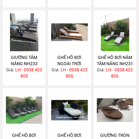
GIƯỜNG TẮM
GHẾ HỒ BƠI
GHẾ HỒ BƠI NẰM
NẮNG NH233
NGOÀI TRỜI
TẮM NẮNG NH231
Giá:
LH - 0938 423
Giá:
LH - 0938 423
NH232
Giá:
LH - 0938 423
805
805
805
GHẾ HỒ BƠI
GHẾ HỒ BƠI
GIƯỜNG TRÒN