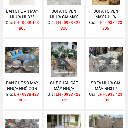
BÀN GHẾ ĂN MÂY
SOFA TỔ YẾN
SOFA TỔ YẾN
NHỰA NH325
NHỰA GIẢ MÂY
MÂY NHỰA
Giá:
LH - 0938 423
Giá:
LH - 0938 423
NH321
Giá:
LH - 0938 423
NH315
805
805
805
BÀN GHẾ SÒ MÂY
GHẾ CHÂN SẮT
SOFA NHỰA GIẢ
NHỰA NHỎ GỌN
MÂY NHỰA
MÂY NH312
Giá:
LH - 0938 423
NH314
Giá:
LH - 0938 423
NH313
Giá:
LH - 0938 423
805
805
805