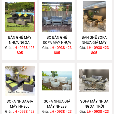
BÀN GHẾ MÂY
BỘ BÀN GHẾ
BÀN GHẾ SOFA
NHỰA NGOÀI
SOFA MÂY NHỰA
NHỰA GIẢ MÂY
Giá:
TRỜI NH303
LH - 0938 423
Giá:
NGOÀI TRỜI
LH - 0938 423
Giá:
LH - 0938 423
NH301
805
NH302
805
805
SOFA NHỰA GIẢ
SOFA NHỰA GIẢ
SOFA MÂY NHỰA
MÂY NH300
MÂY NH299
NGOÀI TRỜI
Giá:
LH - 0938 423
Giá:
LH - 0938 423
Giá:
LH - 0938 423
NH298