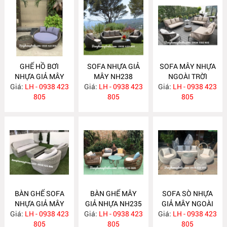
GHẾ HỒ BƠI
SOFA NHỰA GIẢ
SOFA MÂY NHỰA
NHỰA GIẢ MÂY
MÂY NH238
NGOÀI TRỜI
Giá:
LH - 0938 423
NH239
Giá:
LH - 0938 423
Giá:
LH - 0938 423
NH237
805
805
805
BÀN GHẾ SOFA
BÀN GHẾ MÂY
SOFA SÒ NHỰA
NHỰA GIẢ MÂY
GIẢ NHỰA NH235
GIẢ MÂY NGOÀI
Giá:
LH - 0938 423
NH236
Giá:
LH - 0938 423
Giá:
TRỜI NH234
LH - 0938 423
805
805
805