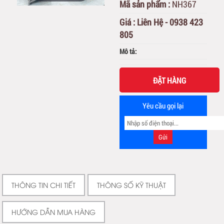
Mã sản phẩm :
NH367
Giá :
Liên Hệ - 0938 423
805
Mô tả:
ĐẶT HÀNG
Yêu cầu gọi lại
THÔNG TIN CHI TIẾT
THÔNG SỐ KỸ THUẬT
HƯỚNG DẪN MUA HÀNG