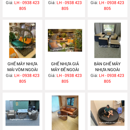
Giá:
LH - 0938 423
NH262
Giá:
CÓ MÁI NH261
LH - 0938 423
Giá:
NGOÀI TRỜI
LH - 0938 423
805
805
NH260
805
GHẾ MÂY NHỰA
GHẾ NHỰA GIẢ
BÀN GHẾ MÂY
MÁI VÒM NGOÀI
MÂY ĐỂ NGOÀI
NHỰA NGOÀI
Giá:
TRỜI NH259
LH - 0938 423
Giá:
TRỜI NH258
LH - 0938 423
Giá:
TRỜI NH257
LH - 0938 423
805
805
805