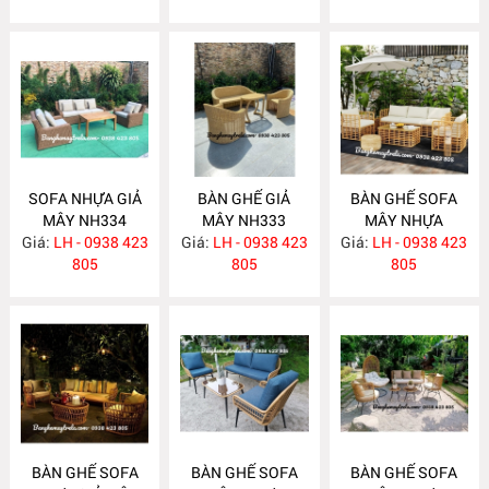
SOFA NHỰA GIẢ
BÀN GHẾ GIẢ
BÀN GHẾ SOFA
MÂY NH334
MÂY NH333
MÂY NHỰA
Giá:
LH - 0938 423
Giá:
LH - 0938 423
Giá:
LH - 0938 423
NH332
805
805
805
BÀN GHẾ SOFA
BÀN GHẾ SOFA
BÀN GHẾ SOFA