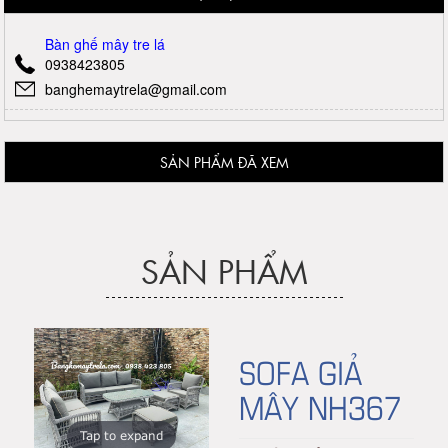
Bàn ghế mây tre lá
0938423805
banghemaytrela@gmail.com
SẢN PHẨM ĐÃ XEM
SẢN PHẨM
SOFA GIẢ
MÂY NH367
Tap to expand