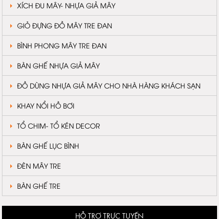
XÍCH ĐU MÂY- NHỰA GIẢ MÂY
GIỎ ĐỰNG ĐỒ MÂY TRE ĐAN
BÌNH PHONG MÂY TRE ĐAN
BÀN GHẾ NHỰA GIẢ MÂY
ĐỒ DÙNG NHỰA GIẢ MÂY CHO NHÀ HÀNG KHÁCH SẠN
KHAY NỔI HỒ BƠI
TỔ CHIM- TỔ KÉN DECOR
BÀN GHẾ LỤC BÌNH
ĐÈN MÂY TRE
BÀN GHẾ TRE
HỖ TRỢ TRỰC TUYẾN