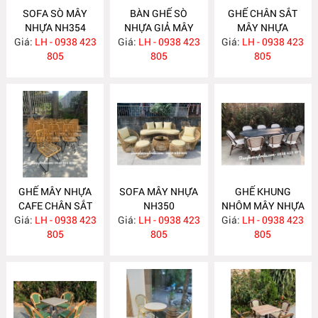
SOFA SÒ MÂY
BÀN GHẾ SÒ
GHẾ CHÂN SẮT
NHỰA NH354
NHỰA GIẢ MÂY
MÂY NHỰA
Giá:
LH - 0938 423
Giá:
NGOÀI TRỜI
LH - 0938 423
Giá:
LH - 0938 423
NH352
805
NH353
805
805
GHẾ MÂY NHỰA
SOFA MÂY NHỰA
GHẾ KHUNG
CAFE CHÂN SẮT
NH350
NHÔM MÂY NHỰA
Giá:
LH - 0938 423
NH351
Giá:
LH - 0938 423
Giá:
LH - 0938 423
NH347
805
805
805