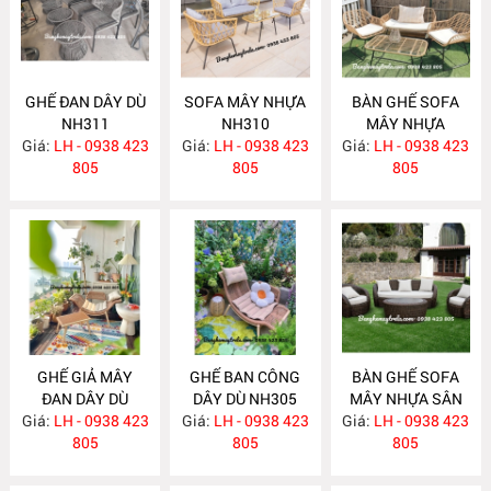
GHẾ ĐAN DÂY DÙ
SOFA MÂY NHỰA
BÀN GHẾ SOFA
NH311
NH310
MÂY NHỰA
Giá:
LH - 0938 423
Giá:
LH - 0938 423
Giá:
LH - 0938 423
NH309
805
805
805
GHẾ GIẢ MÂY
GHẾ BAN CÔNG
BÀN GHẾ SOFA
ĐAN DÂY DÙ
DÂY DÙ NH305
MÂY NHỰA SÂN
Giá:
LH - 0938 423
NH306
Giá:
LH - 0938 423
Giá:
VƯỜN NH304
LH - 0938 423
805
805
805