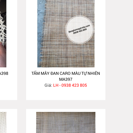
A398
TẤM MÂY ĐAN CARO MÀU TỰ NHIÊN
MA397
Giá:
LH - 0938 423 805