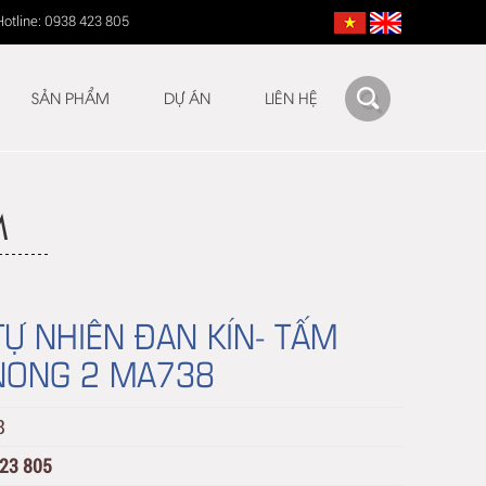
Hotline: 0938 423 805
SẢN PHẨM
DỰ ÁN
LIÊN HỆ
M
TỰ NHIÊN ĐAN KÍN- TẤM
NONG 2 MA738
8
423 805