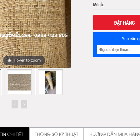
Mô tả:
ĐẶT HÀNG
Yêu cầu gọ
Hover to zoom
IN CHI TIẾT
THÔNG SỐ KỸ THUẬT
HƯỚNG DẪN MUA HÀN