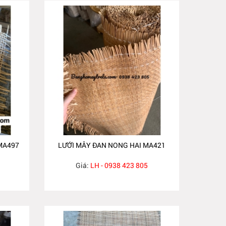
MA497
LƯỚI MÂY ĐAN NONG HAI MA421
Giá:
LH - 0938 423 805