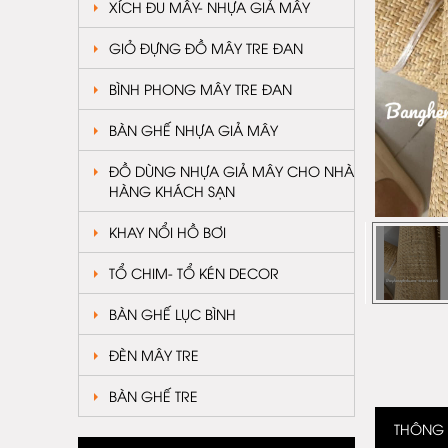
XÍCH ĐU MÂY- NHỰA GIẢ MÂY
GIỎ ĐỰNG ĐỒ MÂY TRE ĐAN
BÌNH PHONG MÂY TRE ĐAN
BÀN GHẾ NHỰA GIẢ MÂY
ĐỒ DÙNG NHỰA GIẢ MÂY CHO NHÀ
HÀNG KHÁCH SẠN
KHAY NỔI HỒ BƠI
TỔ CHIM- TỔ KÉN DECOR
BÀN GHẾ LỤC BÌNH
ĐÈN MÂY TRE
BÀN GHẾ TRE
THÔNG T