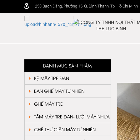
253 Bạch Đằng, Phường 15, Q. Bình Thạnh, Tp. Hồ Chí Minh
DANH MỤC SẢN PHẨM
KỆ MÂY TRE ĐAN
BÀN GHẾ MÂY TỰ NHIÊN
GHẾ MÂY TRE
TẤM MÂY TRE ĐAN- LƯỚI MÂY NHỰA
GHẾ THƯ GIÃN MÂY TỰ NHIÊN