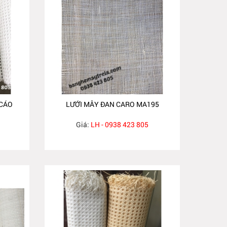
 CÁO
LƯỚI MÂY ĐAN CARO MA195
Giá:
LH - 0938 423 805