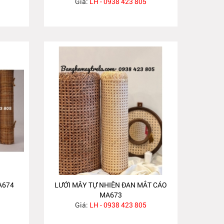
Giá:
LH - 0938 423 805
A674
LƯỚI MÂY TỰ NHIÊN ĐAN MẮT CÁO
MA673
Giá:
LH - 0938 423 805