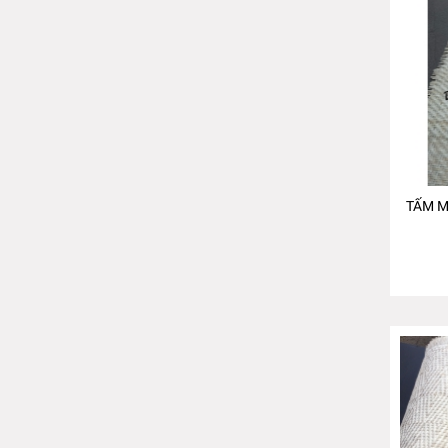
TẤM M