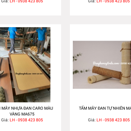
Giá:
LH - 0938 423 805
Giá:
LH - 0938 423 805
I MÂY NHỰA ĐAN CARO MÀU
TẤM MÂY ĐAN TỰ NHIÊN M
VÀNG MA675
Giá:
LH - 0938 423 805
Giá:
LH - 0938 423 805