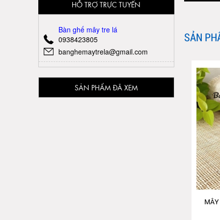
HỖ TRỢ TRỰC TUYẾN
Bàn ghế mây tre lá
SẢN PH
0938423805
banghemaytrela@gmail.com
SẢN PHẨM ĐÃ XEM
MÂY