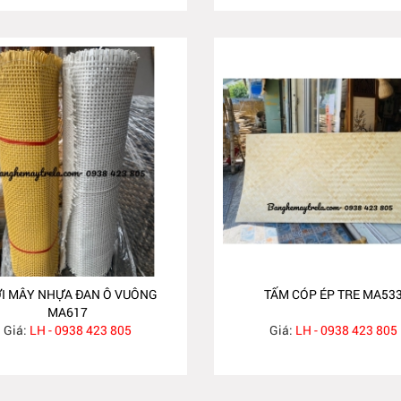
I MÂY NHỰA ĐAN Ô VUÔNG
TẤM CÓP ÉP TRE MA53
MA617
Giá:
LH - 0938 423 805
Giá:
LH - 0938 423 805