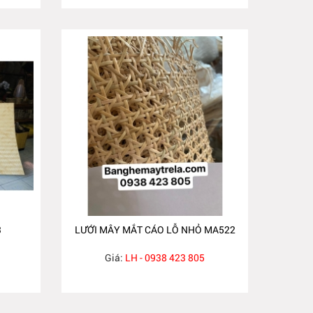
3
LƯỚI MÂY MẮT CÁO LỖ NHỎ MA522
Giá:
LH - 0938 423 805