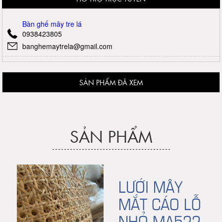
Bàn ghế mây tre lá
0938423805
banghemaytrela@gmail.com
SẢN PHẨM ĐÃ XEM
SẢN PHẨM
LƯỚI MÂY
MẮT CÁO LỖ
NHỎ MA522