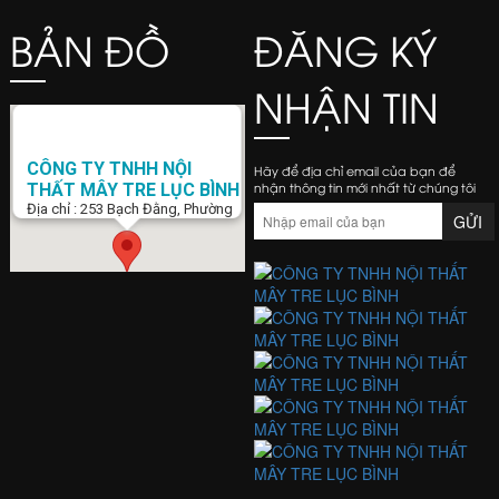
BẢN ĐỒ
ĐĂNG KÝ
NHẬN TIN
CÔNG TY TNHH NỘI
Hãy để địa chỉ email của bạn để
nhận thông tin mới nhất từ chúng tôi
THẤT MÂY TRE LỤC BÌNH
Địa chỉ : 253 Bạch Đằng, Phường
15, Q. Bình Thạnh, Tp. Hồ Chí Minh
Điện Thoại : 0938 423 805
Email :
banghemaytrela@gmail.com