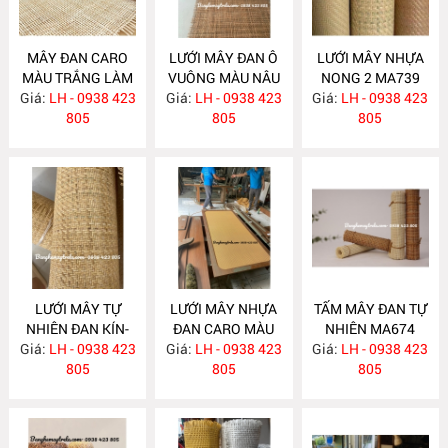
MÂY ĐAN CARO
LƯỚI MÂY ĐAN Ô
LƯỚI MÂY NHỰA
MÀU TRẮNG LÀM
VUÔNG MÀU NÂU
NONG 2 MA739
Giá:
CÁNH TỦ MA842
LH - 0938 423
Giá:
TỰ NHIÊN MA841
LH - 0938 423
Giá:
LH - 0938 423
805
805
805
LƯỚI MÂY TỰ
LƯỚI MÂY NHỰA
TẤM MÂY ĐAN TỰ
NHIÊN ĐAN KÍN-
ĐAN CARO MÀU
NHIÊN MA674
Giá:
TẤM MÂY ĐAN
LH - 0938 423
Giá:
VÀNG MA675
LH - 0938 423
Giá:
LH - 0938 423
NONG 2 MA738
805
805
805