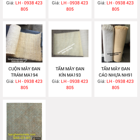
Giá:
LH - 0938 423
MA396
Giá:
LH - 0938 423
MA261
Giá:
LH - 0938 423
805
805
805
CUỘN MÂY ĐAN
TẤM MÂY ĐAN
TẤM MÂY ĐAN
TRÁM MA194
KÍN MA193
CÁO NHỰA NH91
Giá:
LH - 0938 423
Giá:
LH - 0938 423
Giá:
LH - 0938 423
805
805
805