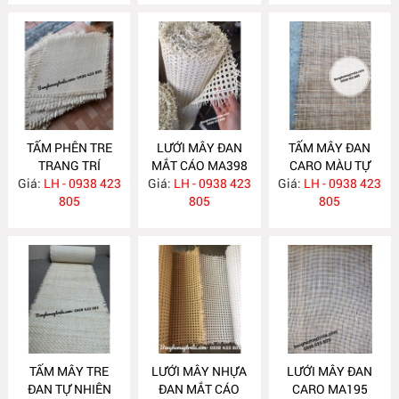
TẤM PHÊN TRE
LƯỚI MÂY ĐAN
TẤM MÂY ĐAN
TRANG TRÍ
MẮT CÁO MA398
CARO MÀU TỰ
Giá:
LH - 0938 423
MA399
Giá:
LH - 0938 423
Giá:
NHIÊN MA397
LH - 0938 423
805
805
805
TẤM MÂY TRE
LƯỚI MÂY NHỰA
LƯỚI MÂY ĐAN
ĐAN TỰ NHIÊN
ĐAN MẮT CÁO
CARO MA195