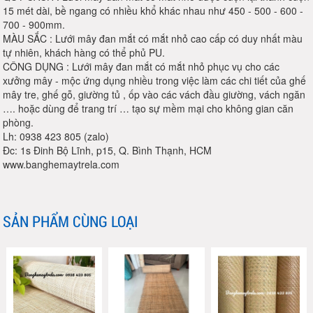
15 mét dài, bề ngang có nhiều khổ khác nhau như 450 - 500 - 600 -
700 - 900mm.
MÀU SẮC : Lưới mây đan mắt có mắt nhỏ cao cấp có duy nhất màu
tự nhiên, khách hàng có thể phủ PU.
CÔNG DỤNG : Lưới mây đan mắt có mắt nhỏ phục vụ cho các
xưởng mây - mộc ứng dụng nhiều trong việc làm các chi tiết của ghế
mây tre, ghế gỗ, giường tủ , ốp vào các vách đầu giường, vách ngăn
…. hoặc dùng để trang trí … tạo sự mềm mại cho không gian căn
phòng.
Lh: 0938 423 805 (zalo)
Đc: 1s Đinh Bộ Lĩnh, p15, Q. Bình Thạnh, HCM
www.banghemaytrela.com
SẢN PHẨM CÙNG LOẠI