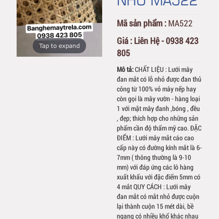
Mã sản phẩm :
MA522
Giá :
Liên Hệ - 0938 423
Tap to expand
805
Mô tả:
CHẤT LIỆU : Lưới mây
đan mắt có lỗ nhỏ được đan thủ
công từ 100% vỏ mây nếp hay
còn gọi là mây vườn - hàng loại
1 với mặt mây đanh ,bóng , đều
, đẹp; thích hợp cho những sản
phẩm cần độ thẩm mỹ cao. ĐẶC
ĐIỂM : Lưới mây mắt cáo cao
cấp này có đường kính mắt là 6-
7mm ( thông thường là 9-10
mm) với đáp ứng các lô hàng
xuất khẩu với đặc điểm 5mm có
4 mắt QUY CÁCH : Lưới mây
đan mắt có mắt nhỏ được cuộn
lại thành cuộn 15 mét dài, bề
ngang có nhiều khổ khác nhau