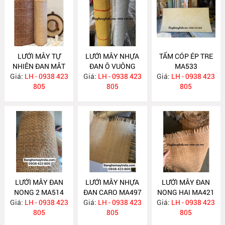
LƯỚI MÂY TỰ
LƯỚI MÂY NHỰA
TẤM CÓP ÉP TRE
NHIÊN ĐAN MẮT
ĐAN Ô VUÔNG
MA533
Giá:
CÁO MA673
LH - 0938 423
Giá:
LH - 0938 423
MA617
Giá:
LH - 0938 423
805
805
805
LƯỚI MÂY ĐAN
LƯỚI MÂY NHỰA
LƯỚI MÂY ĐAN
NONG 2 MA514
ĐAN CARO MA497
NONG HAI MA421
Giá:
LH - 0938 423
Giá:
LH - 0938 423
Giá:
LH - 0938 423
805
805
805