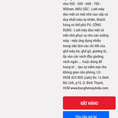
như 450 - 500 - 600 - 700 -
900mm. MÀU SẮC : Lưới mây
đan mắt có mắt nhỏ cao cấp có
duy nhất màu tự nhiên, khách
hàng có thể phủ PU. CÔNG
DỤNG : Lưới mây đan mắt có
mắt nhỏ phục vụ cho các xưởng
mây - mộc ứng dụng nhiều
trong việc làm các chi tiết của
ghế mây tre, ghế gỗ, giường tủ ,
ốp vào các vách đầu giường,
vách ngăn …. hoặc dùng để
trang trí … tạo sự mềm mại cho
không gian căn phòng. Lh:
0938 423 805 (zalo) Đc: 1s Đinh
Bộ Lĩnh, p15, Q. Bình Thạnh,
HCM www.banghemaytrela.com
ĐẶT HÀNG
Yêu cầu gọi lại