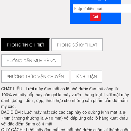
THÔNG TIN CHI TIẾT
THÔNG SỐ KỸ THUẬT
HƯỚNG DẪN MUA HÀNG
PHƯƠNG THỨC VẬN CHUYỂN
BÌNH LUẬN
CHẤT LIỆU : Lưới mây đan mắt có lỗ nhỏ được đan thủ công từ
100% vỏ mây nếp hay còn gọi là mây vườn - hàng loại 1 với mặt mây
đanh ,bóng , đều , đẹp; thích hợp cho những sản phẩm cần độ thẩm
mỹ cao.
ĐẶC ĐIỂM : Lưới mây mắt cáo cao cấp này có đường kính mắt là 6-
7mm ( thông thường là 9-10 mm) với đáp ứng các lô hàng xuất khẩu
với đặc điểm 5mm có 4 mắt
QUY CÁCH : Lưới mây đan mắt có mắt nhỏ được cuộn lại thành cuộn