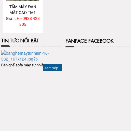
TẤM MÂY ĐAN
MẮT CÁO TM1
Giá:
LH - 0938 423
805
TIN TỨC NỔI BẬT
FANPAGE FACEBOOK
Bàn ghế sofa mây tự nhiên
Xem tiếp...