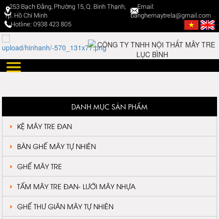
253 Bạch Đằng, Phường 15, Q. Bình Thạnh,
Email:
Tp. Hồ Chí Minh
banghemaytrela@gmail.com
Hotline: 0938 423 805
DANH MỤC SẢN PHẨM
KỆ MÂY TRE ĐAN
BÀN GHẾ MÂY TỰ NHIÊN
GHẾ MÂY TRE
TẤM MÂY TRE ĐAN- LƯỚI MÂY NHỰA
GHẾ THƯ GIÃN MÂY TỰ NHIÊN