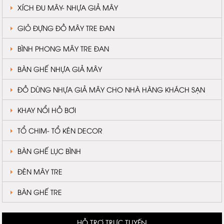
XÍCH ĐU MÂY- NHỰA GIẢ MÂY
GIỎ ĐỰNG ĐỒ MÂY TRE ĐAN
BÌNH PHONG MÂY TRE ĐAN
BÀN GHẾ NHỰA GIẢ MÂY
ĐỒ DÙNG NHỰA GIẢ MÂY CHO NHÀ HÀNG KHÁCH SẠN
KHAY NỔI HỒ BƠI
TỔ CHIM- TỔ KÉN DECOR
BÀN GHẾ LỤC BÌNH
ĐÈN MÂY TRE
BÀN GHẾ TRE
HỖ TRỢ TRỰC TUYẾN