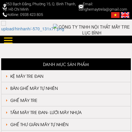
253 Bạch Đằng, Phường 15, Q. Bình Thạnh,
Email:
Tp. Hồ Chí Minh
banghemaytrela@gmail.com
Hotline: 0938 423 805
DANH MỤC SẢN PHẨM
KỆ MÂY TRE ĐAN
BÀN GHẾ MÂY TỰ NHIÊN
GHẾ MÂY TRE
TẤM MÂY TRE ĐAN- LƯỚI MÂY NHỰA
GHẾ THƯ GIÃN MÂY TỰ NHIÊN