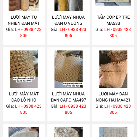
LƯỚI MÂY TỰ
LƯỚI MÂY NHỰA
TẤM CÓP ÉP TRE
NHIÊN ĐAN MẮT
ĐAN Ô VUÔNG
MA533
Giá:
CÁO MA673
LH - 0938 423
Giá:
LH - 0938 423
MA617
Giá:
LH - 0938 423
805
805
805
LƯỚI MÂY MẮT
LƯỚI MÂY NHỰA
LƯỚI MÂY ĐAN
CÁO LỖ NHỎ
ĐAN CARO MA497
NONG HAI MA421
Giá:
LH - 0938 423
MA522
Giá:
LH - 0938 423
Giá:
LH - 0938 423
805
805
805