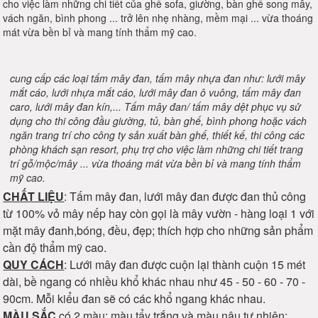
cho việc làm những chi tiết của ghế sofa, giường, bàn ghế song mây,
vách ngăn, bình phong ... trở lên nhẹ nhàng, mềm mại ... vừa thoáng
mát vừa bền bỉ và mang tính thẩm mỹ cao.
cung cấp các loại tấm mây đan, tấm mây nhựa đan như: lưới mây
mắt cáo, lưới nhựa mắt cáo, lưới mây đan ô vuông, tấm mây đan
caro, lưới mây đan kín,... Tấm mây đan/ tấm mây dệt phục vụ sử
dụng cho thi công đầu giường, tủ, bàn ghế, bình phong hoặc vách
ngăn trang trí cho công ty sản xuất bàn ghế, thiết kế, thi công các
phòng khách sạn resort, phụ trợ cho việc làm những chi tiết trang
trí gỗ/mộc/mây ... vừa thoáng mát vừa bền bỉ và mang tính thẩm
mỹ cao.
CHẤT LIỆU
: Tấm mây đan, lưới mây đan được đan thủ công
từ 100% vỏ mây nếp hay còn gọi là mây vườn - hàng loại 1 với
mặt mây đanh,bóng, đều, đẹp; thích hợp cho những sản phẩm
cần độ thẩm mỹ cao.
QUY CÁCH
: Lưới mây đan được cuộn lại thành cuộn 15 mét
dài, bề ngang có nhiều khổ khác nhau như 45 - 50 - 60 - 70 -
90cm. Mỗi kiểu đan sẽ có các khổ ngang khác nhau.
MÀU SẮC
có 2 màu: màu tẩy trắng và màu nâu tự nhiên;