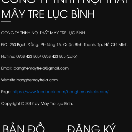
MÂY TRE LỤC BÌNH
CÔNG TY TNHH NỘI THẤT MÂY TRE LỤC BÌNH
ĐC: 253 Bạch Đằng, Phường 15, Quận Bình Thạnh, Tp. Hồ Chí Minh
Hotline: 0938 423 805/ 0938 423 805 (zalo)
Email: banghemaytrela@gmail.com
Website:banghemaytrela.com
Fage:
https://www.facebook.com/banghemaytrelacom/
Copyright © 2017 by Mây Tre Lục Bình.
BẢN ĐỒ
ĐĂNG KÝ