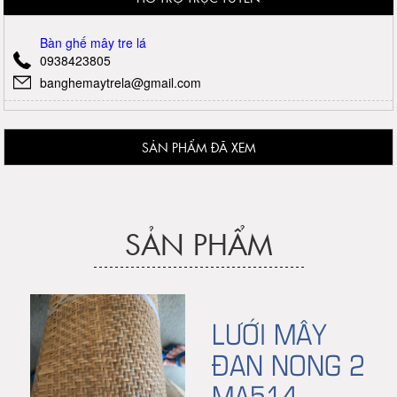
Bàn ghế mây tre lá
0938423805
banghemaytrela@gmail.com
SẢN PHẨM ĐÃ XEM
SẢN PHẨM
LƯỚI MÂY
ĐAN NONG 2
MA514