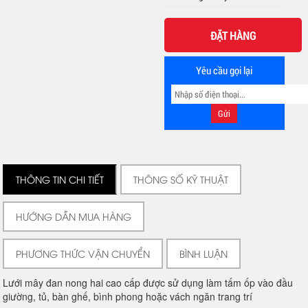
ĐẶT HÀNG
Yêu cầu gọi lại
THÔNG TIN CHI TIẾT
THÔNG SỐ KỸ THUẬT
HƯỚNG DẪN MUA HÀNG
PHƯƠNG THỨC VẬN CHUYỂN
BÌNH LUẬN
Lưới mây đan nong hai cao cấp được sử dụng làm tấm ốp vào đầu
giường, tủ, bàn ghế, bình phong hoặc vách ngăn trang trí