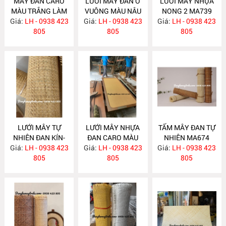
MÂY ĐAN CARO
LƯỚI MÂY ĐAN Ô
LƯỚI MÂY NHỰA
MÀU TRẮNG LÀM
VUÔNG MÀU NÂU
NONG 2 MA739
Giá:
CÁNH TỦ MA842
LH - 0938 423
Giá:
TỰ NHIÊN MA841
LH - 0938 423
Giá:
LH - 0938 423
805
805
805
LƯỚI MÂY TỰ
LƯỚI MÂY NHỰA
TẤM MÂY ĐAN TỰ
NHIÊN ĐAN KÍN-
ĐAN CARO MÀU
NHIÊN MA674
Giá:
TẤM MÂY ĐAN
LH - 0938 423
Giá:
VÀNG MA675
LH - 0938 423
Giá:
LH - 0938 423
NONG 2 MA738
805
805
805