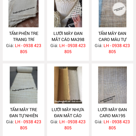
TẤM PHÊN TRE
LƯỚI MÂY ĐAN
TẤM MÂY ĐAN
TRANG TRÍ
MẮT CÁO MA398
CARO MÀU TỰ
Giá:
LH - 0938 423
MA399
Giá:
LH - 0938 423
Giá:
NHIÊN MA397
LH - 0938 423
805
805
805
TẤM MÂY TRE
LƯỚI MÂY NHỰA
LƯỚI MÂY ĐAN
ĐAN TỰ NHIÊN
ĐAN MẮT CÁO
CARO MA195
Giá:
LH - 0938 423
MA396
Giá:
LH - 0938 423
MA261
Giá:
LH - 0938 423
805
805
805