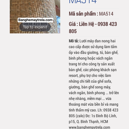
Mã sản phẩm :
MA514
Giá :
Liên Hệ - 0938 423
Tap to expand
805
Mô tả:
Lưới mây đan nong hai
cao cấp được sử dụng làm tấm
ốp vào đầu giường, tủ, bàn ghế,
bình phong hoặc vách ngăn
trang trí cho công ty sản xuất
bàn ghế, các phòng khách sạn
resort, phụ trợ cho việc làm
những chi tiết của ghế sofa,
giường, bàn ghế song mây,
vách ngăn, bình phong ... trở lên
nhẹ nhàng, mềm mại ... vừa
thoáng mát vừa bền bỉ và mang
tính thẩm mỹ cao. Lh: 0938 423
805 (zalo) Đc: 1s Đinh Bộ Lĩnh,
p15, Q. Bình Thạnh, HCM
www.banghemaytrela.com