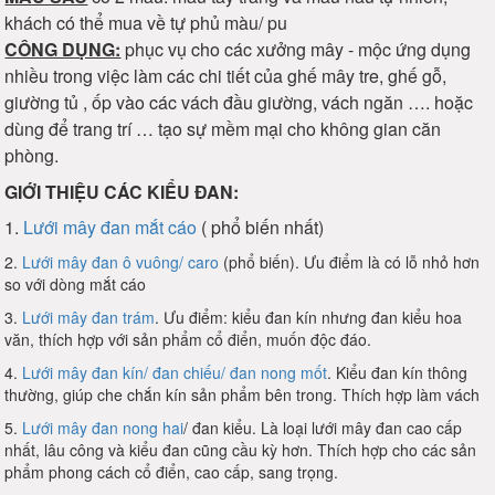
khách có thể mua về tự phủ màu/ pu
CÔNG DỤNG:
phục vụ cho các xưởng mây - mộc ứng dụng
nhiều trong việc làm các chi tiết của ghế mây tre, ghế gỗ,
giường tủ , ốp vào các vách đầu giường, vách ngăn …. hoặc
dùng để trang trí … tạo sự mềm mại cho không gian căn
phòng.
GIỚI THIỆU CÁC KIỂU ĐAN:
1.
Lưới mây đan mắt cáo
( phổ biến nhất)
2.
Lưới mây đan ô vuông/ caro
(phổ biến). Ưu điểm là có lỗ nhỏ hơn
so với dòng mắt cáo
3.
Lưới mây đan trám
. Ưu điểm: kiểu đan kín nhưng đan kiểu hoa
văn, thích hợp với sản phẩm cổ điển, muốn độc đáo.
4.
Lưới mây đan kín/ đan chiếu/ đan nong mốt
. Kiểu đan kín thông
thường, giúp che chắn kín sản phẩm bên trong. Thích hợp làm vách
5.
Lưới mây đan nong hai
/ đan kiểu. Là loại lưới mây đan cao cấp
nhất, lâu công và kiểu đan cũng cầu kỳ hơn. Thích hợp cho các sản
phẩm phong cách cổ điển, cao cấp, sang trọng.