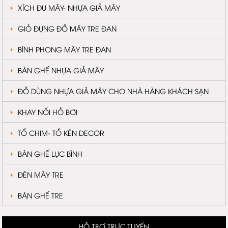
XÍCH ĐU MÂY- NHỰA GIẢ MÂY
GIỎ ĐỰNG ĐỒ MÂY TRE ĐAN
BÌNH PHONG MÂY TRE ĐAN
BÀN GHẾ NHỰA GIẢ MÂY
ĐỒ DÙNG NHỰA GIẢ MÂY CHO NHÀ HÀNG KHÁCH SẠN
KHAY NỔI HỒ BƠI
TỔ CHIM- TỔ KÉN DECOR
BÀN GHẾ LỤC BÌNH
ĐÈN MÂY TRE
BÀN GHẾ TRE
HỖ TRỢ TRỰC TUYẾN