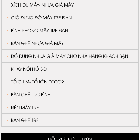
XÍCH ĐU MÂY- NHỰA GIẢ MÂY
GIỎ ĐỰNG ĐỒ MÂY TRE ĐAN
BÌNH PHONG MÂY TRE ĐAN
BÀN GHẾ NHỰA GIẢ MÂY
ĐỒ DÙNG NHỰA GIẢ MÂY CHO NHÀ HÀNG KHÁCH SẠN
KHAY NỔI HỒ BƠI
TỔ CHIM- TỔ KÉN DECOR
BÀN GHẾ LỤC BÌNH
ĐÈN MÂY TRE
BÀN GHẾ TRE
HỖ TRỢ TRỰC TUYẾN