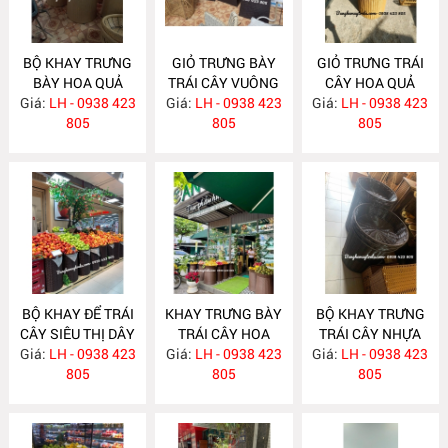
BỘ KHAY TRƯNG
GIỎ TRƯNG BÀY
GIỎ TRƯNG TRÁI
BÀY HOA QUẢ
TRÁI CÂY VUÔNG
CÂY HOA QUẢ
Giá:
SIÊU THỊ NH384
LH - 0938 423
Giá:
LH - 0938 423
NH383
Giá:
LH - 0938 423
NH349
805
805
805
BỘ KHAY ĐỂ TRÁI
KHAY TRƯNG BÀY
BỘ KHAY TRƯNG
CÂY SIÊU THỊ DÂY
TRÁI CÂY HOA
TRÁI CÂY NHỰA
Giá:
TRÒN NH348
LH - 0938 423
Giá:
QUẢ SIÊU THỊ
LH - 0938 423
Giá:
GIẢ MÂY NH324
LH - 0938 423
805
NH347
805
805