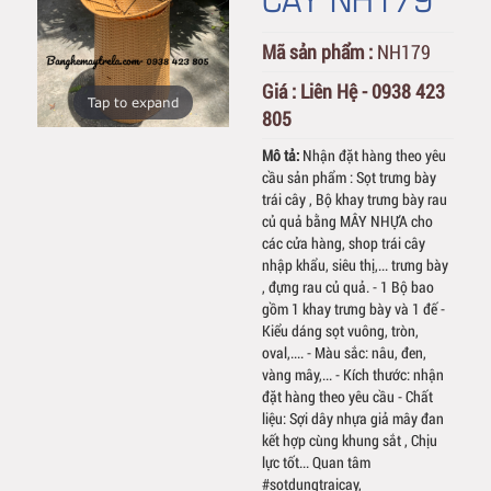
Mã sản phẩm :
NH179
Giá :
Liên Hệ - 0938 423
Tap to expand
805
Mô tả:
Nhận đặt hàng theo yêu
cầu sản phẩm : Sọt trưng bày
trái cây , Bộ khay trưng bày rau
củ quả bằng MÂY NHỰA cho
các cửa hàng, shop trái cây
nhập khẩu, siêu thị,... trưng bày
, đựng rau củ quả. - 1 Bộ bao
gồm 1 khay trưng bày và 1 đế -
Kiểu dáng sọt vuông, tròn,
oval,.... - Màu sắc: nâu, đen,
vàng mây,... - Kích thước: nhận
đặt hàng theo yêu cầu - Chất
liệu: Sợi dây nhựa giả mây đan
kết hợp cùng khung sắt , Chịu
lực tốt... Quan tâm
#sotdungtraicay,