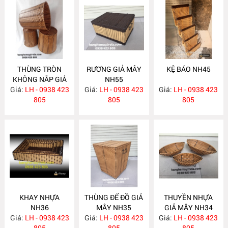
THÙNG TRÒN
RƯƠNG GIẢ MÂY
KỆ BÁO NH45
KHÔNG NẮP GIẢ
NH55
Giá:
MÂY NH69
LH - 0938 423
Giá:
LH - 0938 423
Giá:
LH - 0938 423
805
805
805
KHAY NHỰA
THÙNG ĐỂ ĐỒ GIẢ
THUYỀN NHỰA
NH36
MÂY NH35
GIẢ MÂY NH34
Giá:
LH - 0938 423
Giá:
LH - 0938 423
Giá:
LH - 0938 423
805
805
805