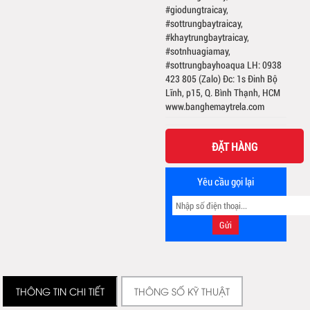
#giodungtraicay,
#sottrungbaytraicay,
#khaytrungbaytraicay,
#sotnhuagiamay,
#sottrungbayhoaqua LH: 0938
423 805 (Zalo) Đc: 1s Đinh Bộ
Lĩnh, p15, Q. Bình Thạnh, HCM
www.banghemaytrela.com
ĐẶT HÀNG
Yêu cầu gọi lại
THÔNG TIN CHI TIẾT
THÔNG SỐ KỸ THUẬT