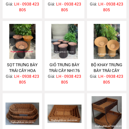
Giá:
LH - 0938 423
Giá:
NHỰA NH187
LH - 0938 423
Giá:
THỊ- CỬA HÀNG
LH - 0938 423
805
805
NH181
805
SỌT TRƯNG BÀY
GIỎ TRƯNG BÀY
BỘ KHAY TRƯNG
TRÁI CÂY HOA
TRÁI CÂY NH176
BÀY TRÁI CÂY
Giá:
QUẢ NH180
LH - 0938 423
Giá:
LH - 0938 423
Giá:
CHO SIÊU THỊ-
LH - 0938 423
805
805
CỬA HÀNG NH168
805