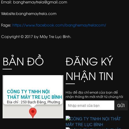
Email: banghemaytrela@gmail.com
Website:banghemaytrela.com
Fage:
https://www.facebook.com/banghemaytrelacom/
Copyright © 2017 by Mây Tre Lục Bình.
BẢN ĐỒ
ĐĂNG KÝ
NHẬN TIN
CÔNG TY TNHH NỘI
Hãy để địa chỉ email của bạn để
nhận thông tin mới nhất từ chúng tôi
THẤT MÂY TRE LỤC BÌNH
Địa chỉ : 253 Bạch Đằng, Phường
15, Q. Bình Thạnh, Tp. Hồ Chí Minh
Điện Thoại : 0938 423 805
Email :
banghemaytrela@gmail.com