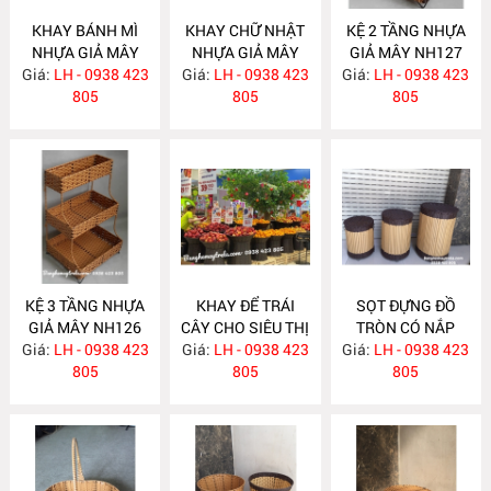
KHAY BÁNH MÌ
KHAY CHỮ NHẬT
KỆ 2 TẦNG NHỰA
NHỰA GIẢ MÂY
NHỰA GIẢ MÂY
GIẢ MÂY NH127
Giá:
LH - 0938 423
NH129
Giá:
LH - 0938 423
NH128
Giá:
LH - 0938 423
805
805
805
KỆ 3 TẦNG NHỰA
KHAY ĐỂ TRÁI
SỌT ĐỰNG ĐỒ
GIẢ MÂY NH126
CÂY CHO SIÊU THỊ
TRÒN CÓ NẮP
Giá:
LH - 0938 423
Giá:
LH - 0938 423
NH118
Giá:
LH - 0938 423
NH103
805
805
805