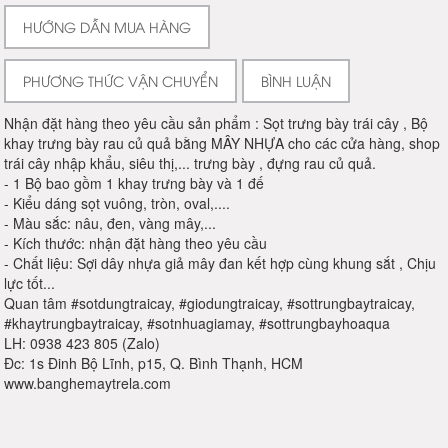
HƯỚNG DẪN MUA HÀNG
PHƯƠNG THỨC VẬN CHUYỂN
BÌNH LUẬN
Nhận đặt hàng theo yêu cầu sản phẩm : Sọt trưng bày trái cây , Bộ
khay trưng bày rau củ quả bằng MÂY NHỰA cho các cửa hàng, shop
trái cây nhập khẩu, siêu thị,... trưng bày , đựng rau củ quả.
- 1 Bộ bao gồm 1 khay trưng bày và 1 đế
- Kiểu dáng sọt vuông, tròn, oval,....
- Màu sắc: nâu, đen, vàng mây,...
- Kích thước: nhận đặt hàng theo yêu cầu
- Chất liệu: Sợi dây nhựa giả mây đan kết hợp cùng khung sắt , Chịu
lực tốt...
Quan tâm #sotdungtraicay, #giodungtraicay, #sottrungbaytraicay,
#khaytrungbaytraicay, #sotnhuagiamay, #sottrungbayhoaqua
LH: 0938 423 805 (Zalo)
Đc: 1s Đinh Bộ Lĩnh, p15, Q. Bình Thạnh, HCM
www.banghemaytrela.com