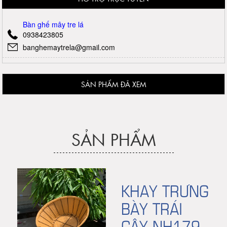
Bàn ghế mây tre lá
0938423805
banghemaytrela@gmail.com
SẢN PHẨM ĐÃ XEM
SẢN PHẨM
KHAY TRƯNG
BÀY TRÁI
CÂY NH179