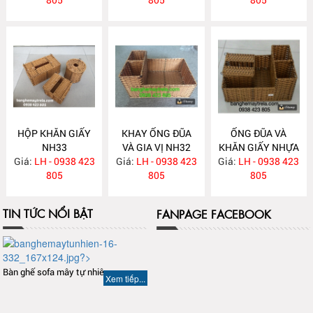
HỘP KHĂN GIẤY
KHAY ỐNG ĐŨA
ỐNG ĐŨA VÀ
NH33
VÀ GIA VỊ NH32
KHĂN GIẤY NHỰA
Giá:
LH - 0938 423
Giá:
LH - 0938 423
Giá:
GIẢ MÂY NH31
LH - 0938 423
805
805
805
TIN TỨC NỔI BẬT
FANPAGE FACEBOOK
Bàn ghế sofa mây tự nhiên
Xem tiếp...