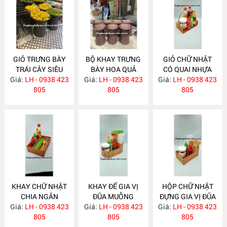
GIỎ TRƯNG BÀY
BỘ KHAY TRƯNG
GIỎ CHỮ NHẬT
TRÁI CÂY SIÊU
BÀY HOA QUẢ
CÓ QUAI NHỰA
Giá:
THỊ MÂY NHỰA
LH - 0938 423
Giá:
SIÊU THỊ NH322
LH - 0938 423
Giá:
GIẢ MÂY NH320
LH - 0938 423
NH323
805
805
805
KHAY CHỮ NHẬT
KHAY ĐỂ GIA VỊ
HỘP CHỮ NHẬT
CHIA NGĂN
ĐŨA MUỖNG
ĐỰNG GIA VỊ ĐŨA
Giá:
LH - 0938 423
NH319
Giá:
NHỰA GIẢ MÂY
LH - 0938 423
Giá:
MUỖNG NH316
LH - 0938 423
805
NH317
805
805