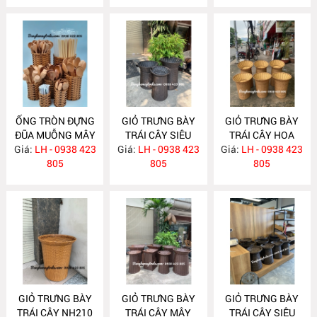
ỐNG TRÒN ĐỰNG
GIỎ TRƯNG BÀY
GIỎ TRƯNG BÀY
ĐŨA MUỖNG MÂY
TRÁI CÂY SIÊU
TRÁI CÂY HOA
Giá:
NHỰA NH318
LH - 0938 423
Giá:
THỊ NH241
LH - 0938 423
Giá:
QUẢ CHO SIÊU
LH - 0938 423
805
805
THỊ- CỬA HÀNG
805
NH222
GIỎ TRƯNG BÀY
GIỎ TRƯNG BÀY
GIỎ TRƯNG BÀY
TRÁI CÂY NH210
TRÁI CÂY MÂY
TRÁI CÂY SIÊU