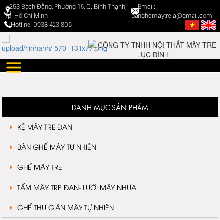
253 Bạch Đằng, Phường 15, Q. Bình Thạnh,
Email:
Tp. Hồ Chí Minh
banghemaytrela@gmail.com
Hotline: 0938 423 805
DANH MỤC SẢN PHẨM
KỆ MÂY TRE ĐAN
BÀN GHẾ MÂY TỰ NHIÊN
GHẾ MÂY TRE
TẤM MÂY TRE ĐAN- LƯỚI MÂY NHỰA
GHẾ THƯ GIÃN MÂY TỰ NHIÊN