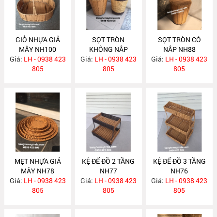
GIỎ NHỰA GIẢ
SỌT TRÒN
SỌT TRÒN CÓ
MÂY NH100
KHÔNG NẮP
NẮP NH88
Giá:
LH - 0938 423
Giá:
LH - 0938 423
NH89
Giá:
LH - 0938 423
805
805
805
MẸT NHỰA GIẢ
KỆ ĐỂ ĐỒ 2 TẦNG
KỆ ĐỂ ĐỒ 3 TẦNG
MÂY NH78
NH77
NH76
Giá:
LH - 0938 423
Giá:
LH - 0938 423
Giá:
LH - 0938 423
805
805
805