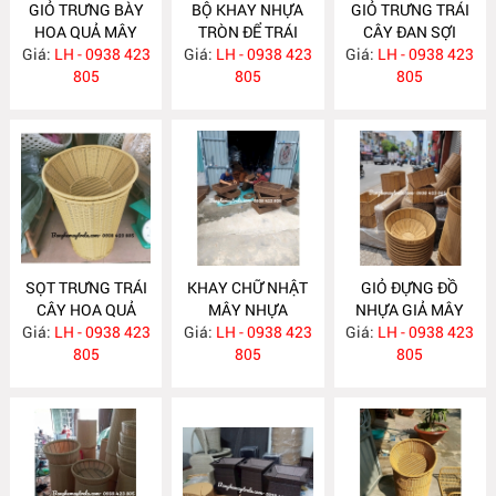
GIỎ TRƯNG BÀY
BỘ KHAY NHỰA
GIỎ TRƯNG TRÁI
HOA QUẢ MÂY
TRÒN ĐỂ TRÁI
CÂY ĐAN SỢI
Giá:
NHỰA NH398
LH - 0938 423
Giá:
CÂY SIÊU THỊ
LH - 0938 423
Giá:
NHỰA TRÒN
LH - 0938 423
805
MÂY NHỰA
805
NH396
805
NH397
SỌT TRƯNG TRÁI
KHAY CHỮ NHẬT
GIỎ ĐỰNG ĐỒ
CÂY HOA QUẢ
MÂY NHỰA
NHỰA GIẢ MÂY
Giá:
CHO SIÊU THỊ
LH - 0938 423
Giá:
LH - 0938 423
NH386
Giá:
LH - 0938 423
NH385
NH395
805
805
805