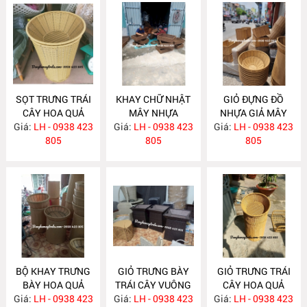
SỌT TRƯNG TRÁI
KHAY CHỮ NHẬT
GIỎ ĐỰNG ĐỒ
CÂY HOA QUẢ
MÂY NHỰA
NHỰA GIẢ MÂY
Giá:
CHO SIÊU THỊ
LH - 0938 423
Giá:
LH - 0938 423
NH386
Giá:
LH - 0938 423
NH385
NH395
805
805
805
BỘ KHAY TRƯNG
GIỎ TRƯNG BÀY
GIỎ TRƯNG TRÁI
BÀY HOA QUẢ
TRÁI CÂY VUÔNG
CÂY HOA QUẢ
Giá:
SIÊU THỊ NH384
LH - 0938 423
Giá:
LH - 0938 423
NH383
Giá:
LH - 0938 423
NH349