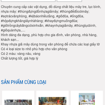
Chuyên cung cấp các vật dụng, đồ dùng chất liệu mây tre, lục bình,
nhựa mây: #thùngđựngđồnhựagiảmây; #thùngđểđồcóimây;
#sọtrácvănphòng, #kệbáonhiềutầng, #giỏđũa, #ốngđũa,
#hộpđựngkhăngiấynhàhàng; #khayđựngmuỗngđũa;
#giỏtrồngcâybằngcóixinhxắn, #khaynhựagiảmây, #thùnglụcbình,
#giỏquànhựa,....
Hình dáng đa dạng, phù hợp cho gia đình, văn phòng, nhà hàng,
khách sạn...
Khay nhựa giả mây dùng trong văn phòng để chứa các loại giấy tờ
Có 4 loại size to nhỏ phù hợp cho văn phòng
Có 2 màu: vàng nâu, vàng
Chất lượng tốt, giá hợp lý
SẢN PHẨM CÙNG LOẠI