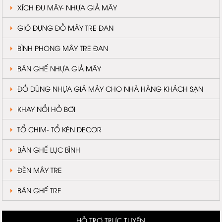
XÍCH ĐU MÂY- NHỰA GIẢ MÂY
GIỎ ĐỰNG ĐỒ MÂY TRE ĐAN
BÌNH PHONG MÂY TRE ĐAN
BÀN GHẾ NHỰA GIẢ MÂY
ĐỒ DÙNG NHỰA GIẢ MÂY CHO NHÀ HÀNG KHÁCH SẠN
KHAY NỔI HỒ BƠI
TỔ CHIM- TỔ KÉN DECOR
BÀN GHẾ LỤC BÌNH
ĐÈN MÂY TRE
BÀN GHẾ TRE
HỖ TRỢ TRỰC TUYẾN