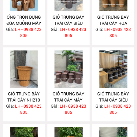
ỐNG TRÒN ĐỰNG
GIỎ TRƯNG BÀY
GIỎ TRƯNG BÀY
ĐŨA MUỖNG MÂY
TRÁI CÂY SIÊU
TRÁI CÂY HOA
Giá:
NHỰA NH318
LH - 0938 423
Giá:
THỊ NH241
LH - 0938 423
Giá:
QUẢ CHO SIÊU
LH - 0938 423
805
805
THỊ- CỬA HÀNG
805
NH222
GIỎ TRƯNG BÀY
GIỎ TRƯNG BÀY
GIỎ TRƯNG BÀY
TRÁI CÂY NH210
TRÁI CÂY MÂY
TRÁI CÂY SIÊU
Giá:
LH - 0938 423
Giá:
NHỰA NH187
LH - 0938 423
Giá:
THỊ- CỬA HÀNG
LH - 0938 423
805
805
NH181
805