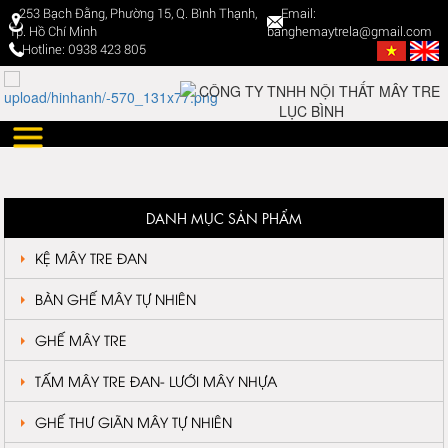
253 Bạch Đằng, Phường 15, Q. Bình Thạnh,
Email:
Tp. Hồ Chí Minh
banghemaytrela@gmail.com
Hotline: 0938 423 805
DANH MỤC SẢN PHẨM
KỆ MÂY TRE ĐAN
BÀN GHẾ MÂY TỰ NHIÊN
GHẾ MÂY TRE
TẤM MÂY TRE ĐAN- LƯỚI MÂY NHỰA
GHẾ THƯ GIÃN MÂY TỰ NHIÊN