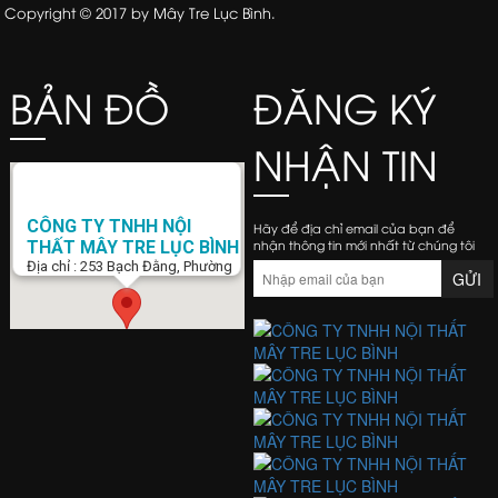
Copyright © 2017 by Mây Tre Lục Bình.
BẢN ĐỒ
ĐĂNG KÝ
NHẬN TIN
CÔNG TY TNHH NỘI
Hãy để địa chỉ email của bạn để
nhận thông tin mới nhất từ chúng tôi
THẤT MÂY TRE LỤC BÌNH
Địa chỉ : 253 Bạch Đằng, Phường
15, Q. Bình Thạnh, Tp. Hồ Chí Minh
Điện Thoại : 0938 423 805
Email :
banghemaytrela@gmail.com