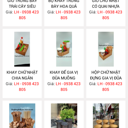
GIỎ TRƯNG BÀY
BỘ KHAY TRƯNG
GIỎ CHỮ NHẬT
TRÁI CÂY SIÊU
BÀY HOA QUẢ
CÓ QUAI NHỰA
Giá:
THỊ MÂY NHỰA
LH - 0938 423
Giá:
SIÊU THỊ NH322
LH - 0938 423
Giá:
GIẢ MÂY NH320
LH - 0938 423
NH323
805
805
805
KHAY CHỮ NHẬT
KHAY ĐỂ GIA VỊ
HỘP CHỮ NHẬT
CHIA NGĂN
ĐŨA MUỖNG
ĐỰNG GIA VỊ ĐŨA
Giá:
LH - 0938 423
NH319
Giá:
NHỰA GIẢ MÂY
LH - 0938 423
Giá:
MUỖNG NH316
LH - 0938 423
805
NH317
805
805