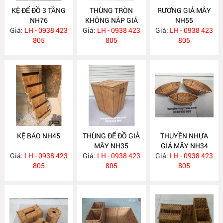
KỆ ĐỂ ĐỒ 3 TẦNG
THÙNG TRÒN
RƯƠNG GIẢ MÂY
NH76
KHÔNG NẮP GIẢ
NH55
Giá:
LH - 0938 423
Giá:
MÂY NH69
LH - 0938 423
Giá:
LH - 0938 423
805
805
805
KỆ BÁO NH45
THÙNG ĐỂ ĐỒ GIẢ
THUYỀN NHỰA
MÂY NH35
GIẢ MÂY NH34
Giá:
LH - 0938 423
Giá:
LH - 0938 423
Giá:
LH - 0938 423
805
805
805