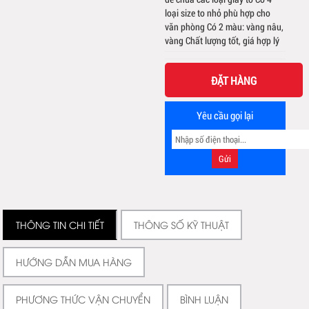
loại size to nhỏ phù hợp cho
văn phòng Có 2 màu: vàng nâu,
vàng Chất lượng tốt, giá hợp lý
ĐẶT HÀNG
Yêu cầu gọi lại
THÔNG TIN CHI TIẾT
THÔNG SỐ KỸ THUẬT
HƯỚNG DẪN MUA HÀNG
PHƯƠNG THỨC VẬN CHUYỂN
BÌNH LUẬN