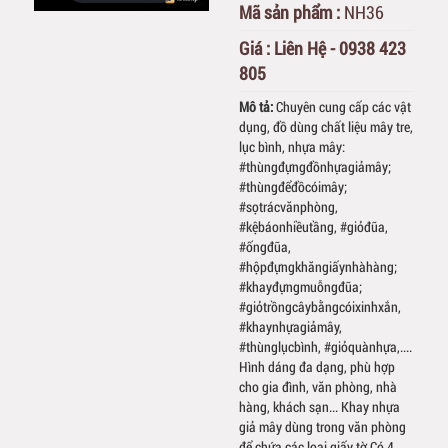
Mã sản phẩm :
NH36
Giá :
Liên Hệ - 0938 423
805
Mô tả:
Chuyên cung cấp các vật
dụng, đồ dùng chất liệu mây tre,
lục bình, nhựa mây:
#thùngđựngđồnhựagiảmây;
#thùngđểđồcóimây;
#sọtrácvănphòng,
#kệbáonhiềutầng, #giỏđũa,
#ốngđũa,
#hộpđựngkhăngiấynhàhàng;
#khayđựngmuỗngđũa;
#giỏtrồngcâybằngcóixinhxắn,
#khaynhựagiảmây,
#thùnglụcbình, #giỏquànhựa,....
Hình dáng đa dạng, phù hợp
cho gia đình, văn phòng, nhà
hàng, khách sạn... Khay nhựa
giả mây dùng trong văn phòng
để chứa các loại giấy tờ Có 4