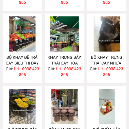
805
805
805
BỘ KHAY ĐỂ TRÁI
KHAY TRƯNG BÀY
BỘ KHAY TRƯNG
CÂY SIÊU THỊ DÂY
TRÁI CÂY HOA
TRÁI CÂY NHỰA
Giá:
TRÒN NH348
LH - 0938 423
Giá:
QUẢ SIÊU THỊ
LH - 0938 423
Giá:
GIẢ MÂY NH324
LH - 0938 423
805
NH347
805
805