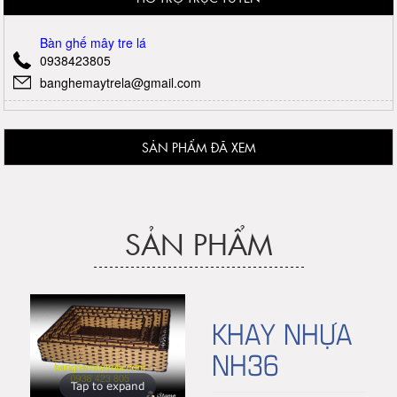
Bàn ghế mây tre lá
0938423805
banghemaytrela@gmail.com
SẢN PHẨM ĐÃ XEM
SẢN PHẨM
KHAY NHỰA
NH36
Tap to expand