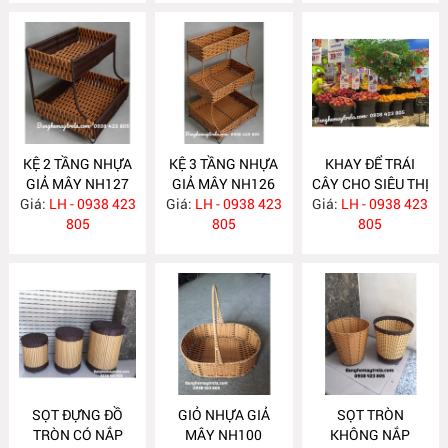
KỆ 2 TẦNG NHỰA
KỆ 3 TẦNG NHỰA
KHAY ĐỂ TRÁI
GIẢ MÂY NH127
GIẢ MÂY NH126
CÂY CHO SIÊU THỊ
Giá:
LH - 0938 423
Giá:
LH - 0938 423
Giá:
LH - 0938 423
NH118
805
805
805
SỌT ĐỰNG ĐỒ
GIỎ NHỰA GIẢ
SỌT TRÒN
TRÒN CÓ NẮP
MÂY NH100
KHÔNG NẮP