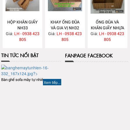
HỘP KHĂN GIẤY
KHAY ỐNG ĐŨA
ỐNG ĐŨA VÀ
NH33
VÀ GIA VỊ NH32
KHĂN GIẤY NHỰA
Giá:
LH - 0938 423
Giá:
LH - 0938 423
Giá:
GIẢ MÂY NH31
LH - 0938 423
805
805
805
TIN TỨC NỔI BẬT
FANPAGE FACEBOOK
Bàn ghế sofa mây tự nhiên
Xem tiếp...