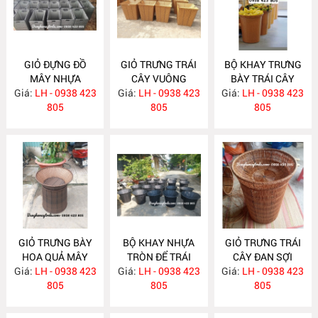
GIỎ ĐỰNG ĐỒ
GIỎ TRƯNG TRÁI
BỘ KHAY TRƯNG
MÂY NHỰA
CÂY VUÔNG
BÀY TRÁI CÂY
Giá:
LH - 0938 423
NH405
Giá:
LH - 0938 423
NH400
Giá:
HOA QUẢ NH399
LH - 0938 423
805
805
805
GIỎ TRƯNG BÀY
BỘ KHAY NHỰA
GIỎ TRƯNG TRÁI
HOA QUẢ MÂY
TRÒN ĐỂ TRÁI
CÂY ĐAN SỢI
Giá:
NHỰA NH398
LH - 0938 423
Giá:
CÂY SIÊU THỊ
LH - 0938 423
Giá:
NHỰA TRÒN
LH - 0938 423
805
MÂY NHỰA
805
NH396
805
NH397