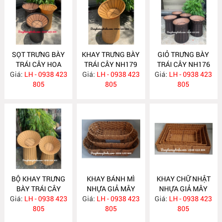
SỌT TRƯNG BÀY
KHAY TRƯNG BÀY
GIỎ TRƯNG BÀY
TRÁI CÂY HOA
TRÁI CÂY NH179
TRÁI CÂY NH176
Giá:
QUẢ NH180
LH - 0938 423
Giá:
LH - 0938 423
Giá:
LH - 0938 423
805
805
805
BỘ KHAY TRƯNG
KHAY BÁNH MÌ
KHAY CHỮ NHẬT
BÀY TRÁI CÂY
NHỰA GIẢ MÂY
NHỰA GIẢ MÂY
Giá:
CHO SIÊU THỊ-
LH - 0938 423
Giá:
LH - 0938 423
NH129
Giá:
LH - 0938 423
NH128
CỬA HÀNG NH168
805
805
805