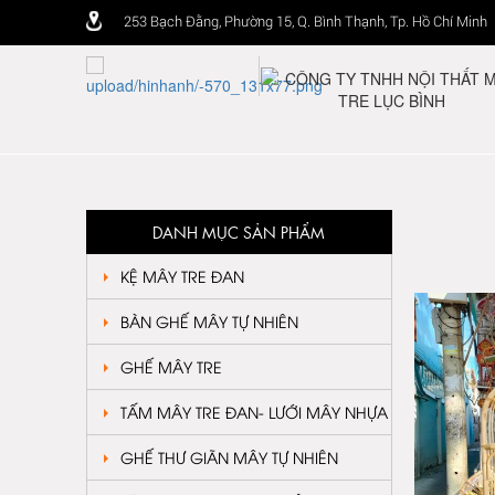
253 Bạch Đằng, Phường 15, Q. Bình Thạnh, Tp. Hồ Chí Minh
DANH MỤC SẢN PHẨM
KỆ MÂY TRE ĐAN
BÀN GHẾ MÂY TỰ NHIÊN
GHẾ MÂY TRE
TẤM MÂY TRE ĐAN- LƯỚI MÂY NHỰA
GHẾ THƯ GIÃN MÂY TỰ NHIÊN