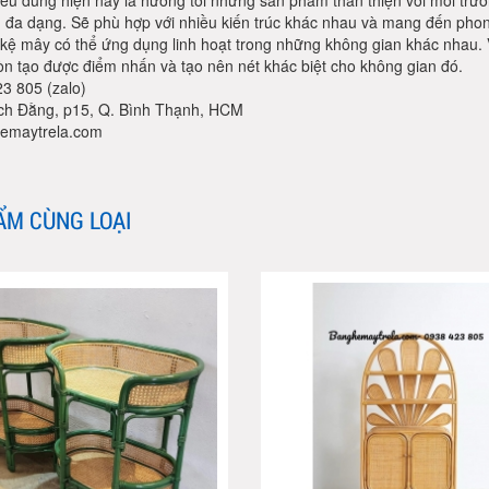
iêu dùng hiện nay là hướng tới những sản phẩm thân thiện với môi tr
 đa dạng. Sẽ phù hợp với nhiều kiến trúc khác nhau và mang đến phon
, kệ mây có thể ứng dụng linh hoạt trong những không gian khác nhau
òn tạo được điểm nhấn và tạo nên nét khác biệt cho không gian đó.
3 805 (zalo)
ch Đằng, p15, Q. Bình Thạnh, HCM
emaytrela.com
ẨM CÙNG LOẠI