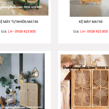
KỆ MÂY TỰ NHIÊN MA746
KỆ MÂY MA745
Giá:
LH - 0938 423 805
Giá:
LH - 0938 423 805