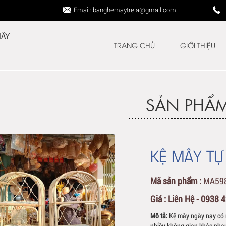
Email: banghemaytrela@gmail.com
TRANG CHỦ
GIỚI THIỆU
SẢN PHẨ
KỆ MÂY TỰ
Mã sản phẩm :
MA59
Giá :
Liên Hệ - 0938 
Mô tả:
Kệ mây ngày nay có r
nhiều không gian khác nhau 