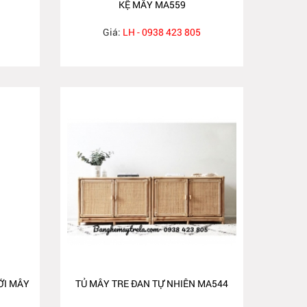
KỆ MÂY MA559
Giá:
LH - 0938 423 805
ỚI MÂY
TỦ MÂY TRE ĐAN TỰ NHIÊN MA544