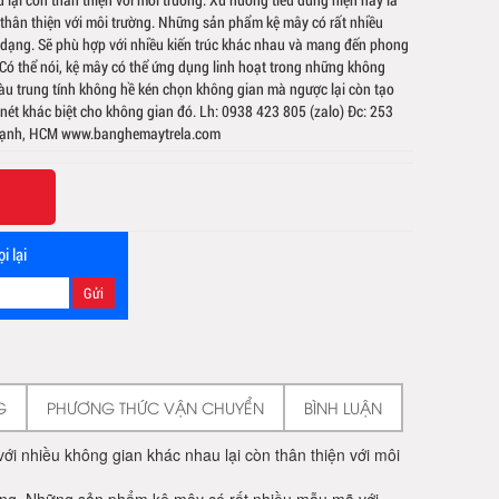
hân thiện với môi trường. Những sản phẩm kệ mây có rất nhiều
dạng. Sẽ phù hợp với nhiều kiến trúc khác nhau và mang đến phong
 Có thể nói, kệ mây có thể ứng dụng linh hoạt trong những không
u trung tính không hề kén chọn không gian mà ngược lại còn tạo
nét khác biệt cho không gian đó. Lh: 0938 423 805 (zalo) Đc: 253
Thạnh, HCM www.banghemaytrela.com
i lại
G
PHƯƠNG THỨC VẬN CHUYỂN
BÌNH LUẬN
ới nhiều không gian khác nhau lại còn thân thiện với môi