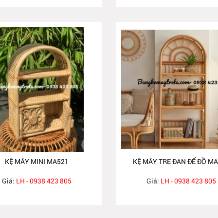
KỆ MÂY MINI MA521
KỆ MÂY TRE ĐAN ĐỂ ĐỒ M
Giá:
LH - 0938 423 805
Giá:
LH - 0938 423 805