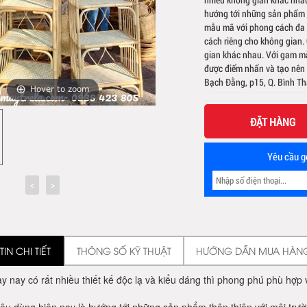
hướng tới những sản phẩm t
mẫu mã với phong cách đa 
cách riêng cho không gian.
gian khác nhau. Với gam mà
được điểm nhấn và tạo nên 
Bạch Đằng, p15, Q. Bình 
Hover to zoom
ĐẶT HÀNG
Yêu cầu gọ
IN CHI TIẾT
THÔNG SỐ KỸ THUẬT
HƯỚNG DẪN MUA HÀN
 nay có rất nhiều thiết kế độc lạ và kiểu dáng thì phong phú phù hợp v