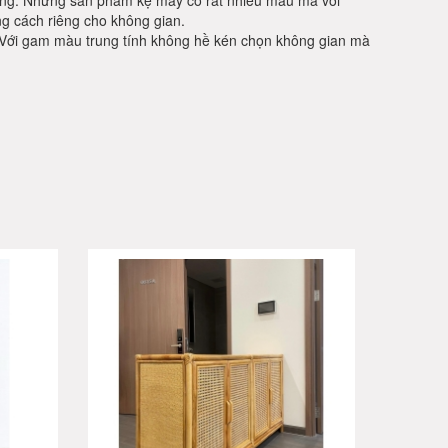
ường. Những sản phẩm kệ mây có rất nhiều mẫu mã với
g cách riêng cho không gian.
. Với gam màu trung tính không hề kén chọn không gian mà