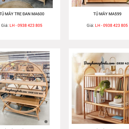
TỦ MÂY TRE ĐAN MA600
TỦ MÂY MA599
Giá:
LH - 0938 423 805
Giá:
LH - 0938 423 805