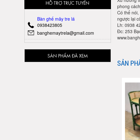
Xu hướng t
HỖ TRỢ TRỰC TUYẾN
phong cách
Có thể nói
Bàn ghế mây tre lá
ngược lại c
0938423805
Lh: 0938 42
Đc: 253 Bạ
banghemaytrela@gmail.com
www.bangh
SẢN PHẨM ĐÃ XEM
SẢN PH