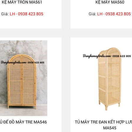
KỆ MÂY TRÒN MA561
KỆ MÂY MA560
Giá:
LH - 0938 423 805
Giá:
LH - 0938 423 805
Ủ ĐỂ ĐỒ MÂY TRE MA546
TỦ MÂY TRE ĐAN KẾT HỢP LƯ
MA545