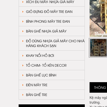
XÍCH ĐU MÂY- NHỰA GIẢ MÂY
GIỎ ĐỰNG ĐỒ MÂY TRE ĐAN
BÌNH PHONG MÂY TRE ĐAN
BÀN GHẾ NHỰA GIẢ MÂY
ĐỒ DÙNG NHỰA GIẢ MÂY CHO NHÀ
HÀNG KHÁCH SẠN
KHAY NỔI HỒ BƠI
TỔ CHIM- TỔ KÉN DECOR
BÀN GHẾ LỤC BÌNH
ĐÈN MÂY TRE
THÔNG T
BÀN GHẾ TRE
Kệ mây ngày
trường.