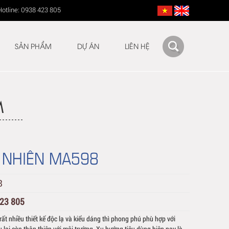
Hotline: 0938 423 805
SẢN PHẨM
DỰ ÁN
LIÊN HỆ
M
 NHIÊN MA598
8
423 805
ất nhiều thiết kế độc lạ và kiểu dáng thì phong phú phù hợp với
lại còn thân thiện với môi trường. Xu hướng tiêu dùng hiện nay là