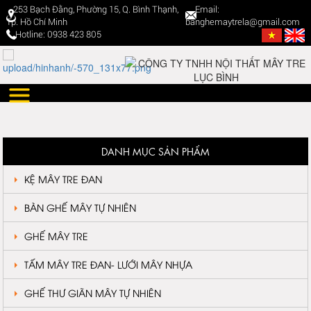
253 Bạch Đằng, Phường 15, Q. Bình Thạnh,
Email:
Tp. Hồ Chí Minh
banghemaytrela@gmail.com
Hotline: 0938 423 805
DANH MỤC SẢN PHẨM
KỆ MÂY TRE ĐAN
BÀN GHẾ MÂY TỰ NHIÊN
GHẾ MÂY TRE
TẤM MÂY TRE ĐAN- LƯỚI MÂY NHỰA
GHẾ THƯ GIÃN MÂY TỰ NHIÊN