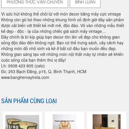
PHƯƠNG THỨC VẬN CHUYỂN
BÌNH LUẬN
Vì sức hút không thể chối từ với món decor bằng mây cực vintage
Không còn gò bó theo những khung hình cố định giờ đây sản phẩm
được cải biến với thiết kế mới mẻ, độc đáo. Vô vàn những mẫu thiết
kế đẹp - độc - lạ của những chiếc giá sách mây vintage…
Đây chính là bí kíp giúp bạn decor tôn lên vẻ đẹp cho không gian
sống độc đáo đến không ngờ. Bạn có thể trưng sách, cây cảnh hay
những món đồ nhỏ xinh và kê ở bất cứ đâu bạn muốn đều đẹp.
Không gian sáng tạo với những món nội thất mây tự nhiên sẽ khiến
cuộc sống của bạn thêm thú vị đấy!
Lh: 0938 423 805 (zalo)
Đc: 253 Bạch Đằng, p15, Q. Bình Thạnh, HCM
www.banghemaytrela.com
SẢN PHẨM CÙNG LOẠI