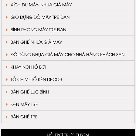
XÍCH ĐU MÂY- NHỰA GIẢ MÂY
GIỎ ĐỰNG ĐỒ MÂY TRE ĐAN
BÌNH PHONG MÂY TRE ĐAN
BÀN GHẾ NHỰA GIẢ MÂY
ĐỒ DÙNG NHỰA GIẢ MÂY CHO NHÀ HÀNG KHÁCH SẠN
KHAY NỔI HỒ BƠI
TỔ CHIM- TỔ KÉN DECOR
BÀN GHẾ LỤC BÌNH
ĐÈN MÂY TRE
BÀN GHẾ TRE
HỖ TRỢ TRỰC TUYẾN