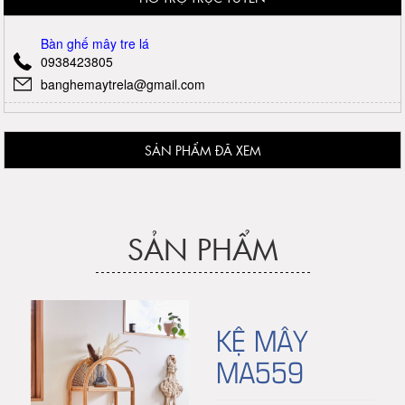
Bàn ghế mây tre lá
0938423805
banghemaytrela@gmail.com
SẢN PHẨM ĐÃ XEM
SẢN PHẨM
KỆ MÂY
MA559