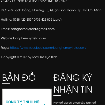
CÔNG TY TNHH NỘI THẤT MÂY TRE LỤC BÌNH
ĐC: 253 Bạch Đằng, Phường 15, Quận Bình Thạnh, Tp. Hồ Chí Minh
Hotline: 0938 423 805/ 0938 423 805 (zalo)
Email: banghemaytrela@gmail.com
Website:banghemaytrela.com
Fage:
https://www.facebook.com/banghemaytrelacom/
Copyright © 2017 by Mây Tre Lục Bình.
BẢN ĐỒ
ĐĂNG KÝ
NHẬN TIN
CÔNG TY TNHH NỘI
Hãy để địa chỉ email của bạn để