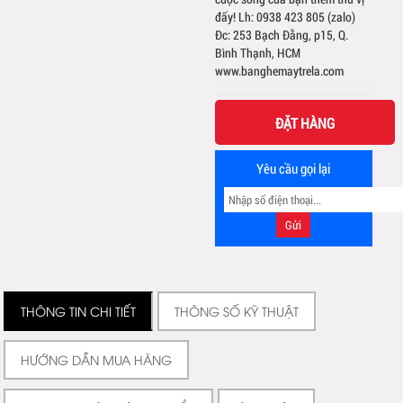
đấy! Lh: 0938 423 805 (zalo)
Đc: 253 Bạch Đằng, p15, Q.
Bình Thạnh, HCM
www.banghemaytrela.com
ĐẶT HÀNG
Yêu cầu gọi lại
THÔNG TIN CHI TIẾT
THÔNG SỐ KỸ THUẬT
HƯỚNG DẪN MUA HÀNG