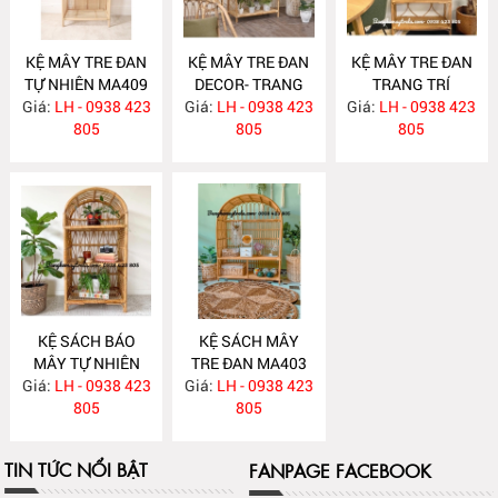
KỆ MÂY TRE ĐAN
KỆ MÂY TRE ĐAN
KỆ MÂY TRE ĐAN
TỰ NHIÊN MA409
DECOR- TRANG
TRANG TRÍ
Giá:
LH - 0938 423
Giá:
TRÍ MA408
LH - 0938 423
Giá:
LH - 0938 423
MA405
805
805
805
KỆ SÁCH BÁO
KỆ SÁCH MÂY
MÂY TỰ NHIÊN
TRE ĐAN MA403
Giá:
LH - 0938 423
MA404
Giá:
LH - 0938 423
805
805
TIN TỨC NỔI BẬT
FANPAGE FACEBOOK