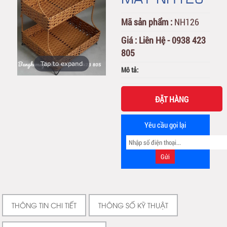
Mã sản phẩm :
NH126
Giá :
Liên Hệ - 0938 423
805
Tap to expand
Mô tả:
ĐẶT HÀNG
Yêu cầu gọi lại
THÔNG TIN CHI TIẾT
THÔNG SỐ KỸ THUẬT