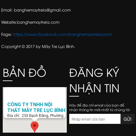
Email: banghemaytrela@gmail.com
Website:banghemaytrela.com
Fage:
https://www.facebook.com/banghemaytrelacom/
Copyright © 2017 by Mây Tre Lục Bình.
BẢN ĐỒ
ĐĂNG KÝ
NHẬN TIN
CÔNG TY TNHH NỘI
Hãy để địa chỉ email của bạn để
nhận thông tin mới nhất từ chúng tôi
THẤT MÂY TRE LỤC BÌNH
Địa chỉ : 253 Bạch Đằng, Phường
15, Q. Bình Thạnh, Tp. Hồ Chí Minh
Điện Thoại : 0938 423 805
Email :
banghemaytrela@gmail.com