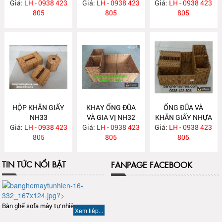
Giá:
LH - 0938 423
Giá:
LH - 0938 423
Giá:
LH - 0938 423
805
805
805
HỘP KHĂN GIẤY
KHAY ỐNG ĐŨA
ỐNG ĐŨA VÀ
NH33
VÀ GIA VỊ NH32
KHĂN GIẤY NHỰA
Giá:
LH - 0938 423
Giá:
LH - 0938 423
Giá:
GIẢ MÂY NH31
LH - 0938 423
805
805
805
TIN TỨC NỔI BẬT
FANPAGE FACEBOOK
Bàn ghế sofa mây tự nhiên
Xem tiếp...