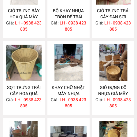
GIỎ TRƯNG BÀY
BỘ KHAY NHỰA
GIỎ TRƯNG TRÁI
HOA QUẢ MÂY
TRÒN ĐỂ TRÁI
CÂY ĐAN SỢI
Giá:
NHỰA NH398
LH - 0938 423
Giá:
CÂY SIÊU THỊ
LH - 0938 423
Giá:
NHỰA TRÒN
LH - 0938 423
805
MÂY NHỰA
805
NH396
805
NH397
SỌT TRƯNG TRÁI
KHAY CHỮ NHẬT
GIỎ ĐỰNG ĐỒ
CÂY HOA QUẢ
MÂY NHỰA
NHỰA GIẢ MÂY
Giá:
CHO SIÊU THỊ
LH - 0938 423
Giá:
LH - 0938 423
NH386
Giá:
LH - 0938 423
NH385
NH395
805
805
805