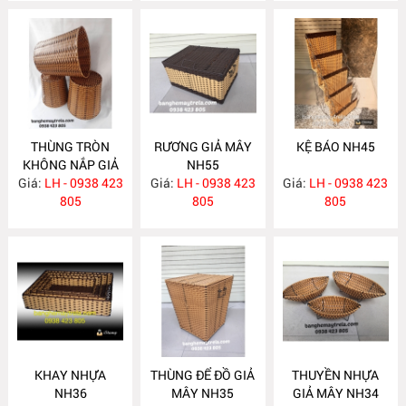
THÙNG TRÒN
RƯƠNG GIẢ MÂY
KỆ BÁO NH45
KHÔNG NẮP GIẢ
NH55
Giá:
MÂY NH69
LH - 0938 423
Giá:
LH - 0938 423
Giá:
LH - 0938 423
805
805
805
KHAY NHỰA
THÙNG ĐỂ ĐỒ GIẢ
THUYỀN NHỰA
NH36
MÂY NH35
GIẢ MÂY NH34