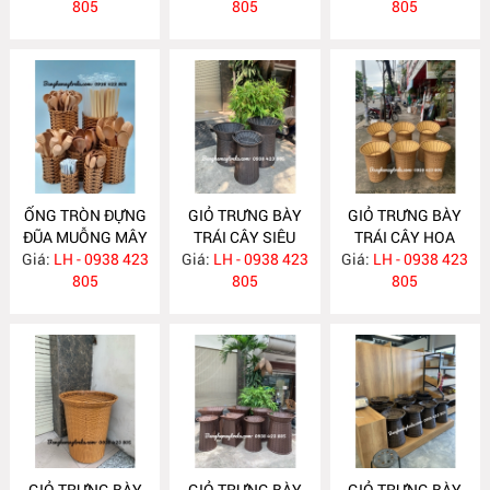
805
NH317
805
805
ỐNG TRÒN ĐỰNG
GIỎ TRƯNG BÀY
GIỎ TRƯNG BÀY
ĐŨA MUỖNG MÂY
TRÁI CÂY SIÊU
TRÁI CÂY HOA
Giá:
NHỰA NH318
LH - 0938 423
Giá:
THỊ NH241
LH - 0938 423
Giá:
QUẢ CHO SIÊU
LH - 0938 423
805
805
THỊ- CỬA HÀNG
805
NH222
GIỎ TRƯNG BÀY
GIỎ TRƯNG BÀY
GIỎ TRƯNG BÀY