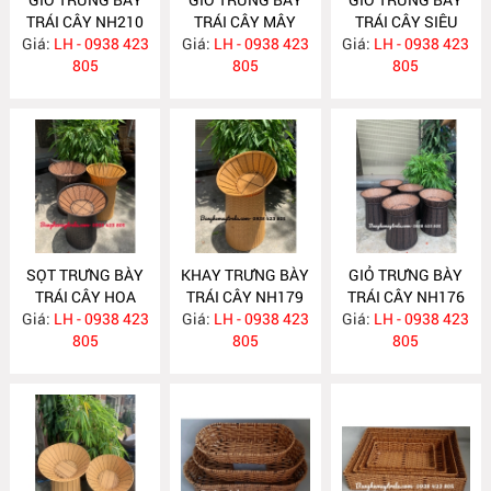
TRÁI CÂY NH210
TRÁI CÂY MÂY
TRÁI CÂY SIÊU
Giá:
LH - 0938 423
Giá:
NHỰA NH187
LH - 0938 423
Giá:
THỊ- CỬA HÀNG
LH - 0938 423
805
805
NH181
805
SỌT TRƯNG BÀY
KHAY TRƯNG BÀY
GIỎ TRƯNG BÀY
TRÁI CÂY HOA
TRÁI CÂY NH179
TRÁI CÂY NH176
Giá:
QUẢ NH180
LH - 0938 423
Giá:
LH - 0938 423
Giá:
LH - 0938 423
805
805
805