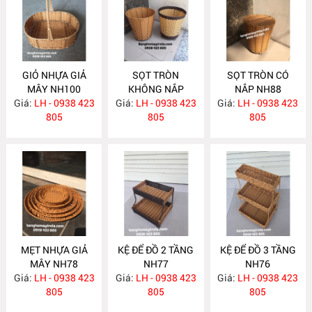
GIỎ NHỰA GIẢ
SỌT TRÒN
SỌT TRÒN CÓ
MÂY NH100
KHÔNG NẮP
NẮP NH88
Giá:
LH - 0938 423
Giá:
LH - 0938 423
NH89
Giá:
LH - 0938 423
805
805
805
MẸT NHỰA GIẢ
KỆ ĐỂ ĐỒ 2 TẦNG
KỆ ĐỂ ĐỒ 3 TẦNG
MÂY NH78
NH77
NH76
Giá:
LH - 0938 423
Giá:
LH - 0938 423
Giá:
LH - 0938 423
805
805
805