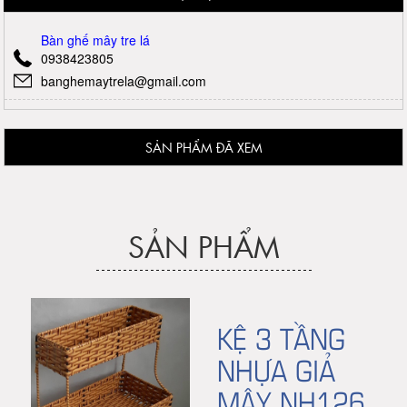
Bàn ghế mây tre lá
0938423805
banghemaytrela@gmail.com
SẢN PHẨM ĐÃ XEM
SẢN PHẨM
KỆ 3 TẦNG
NHỰA GIẢ
MÂY NH126