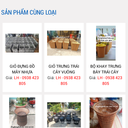
SẢN PHẨM CÙNG LOẠI
GIỎ ĐỰNG ĐỒ
GIỎ TRƯNG TRÁI
BỘ KHAY TRƯNG
MÂY NHỰA
CÂY VUÔNG
BÀY TRÁI CÂY
Giá:
LH - 0938 423
NH405
Giá:
LH - 0938 423
NH400
Giá:
HOA QUẢ NH399
LH - 0938 423
805
805
805