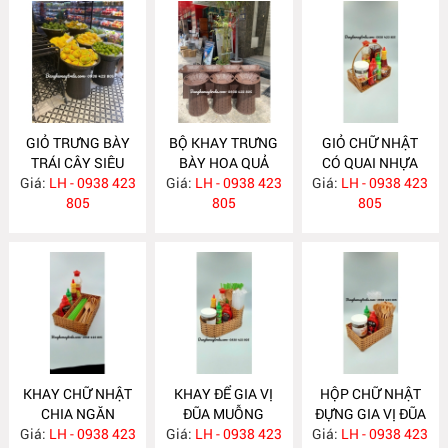
GIỎ TRƯNG BÀY
BỘ KHAY TRƯNG
GIỎ CHỮ NHẬT
TRÁI CÂY SIÊU
BÀY HOA QUẢ
CÓ QUAI NHỰA
Giá:
THỊ MÂY NHỰA
LH - 0938 423
Giá:
SIÊU THỊ NH322
LH - 0938 423
Giá:
GIẢ MÂY NH320
LH - 0938 423
NH323
805
805
805
KHAY CHỮ NHẬT
KHAY ĐỂ GIA VỊ
HỘP CHỮ NHẬT
CHIA NGĂN
ĐŨA MUỖNG
ĐỰNG GIA VỊ ĐŨA
Giá:
LH - 0938 423
NH319
Giá:
NHỰA GIẢ MÂY
LH - 0938 423
Giá:
MUỖNG NH316
LH - 0938 423