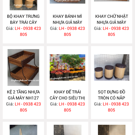
BỘ KHAY TRƯNG
KHAY BÁNH MÌ
KHAY CHỮ NHẬT
BÀY TRÁI CÂY
NHỰA GIẢ MÂY
NHỰA GIẢ MÂY
Giá:
CHO SIÊU THỊ-
LH - 0938 423
Giá:
LH - 0938 423
NH129
Giá:
LH - 0938 423
NH128
CỬA HÀNG NH168
805
805
805
KỆ 2 TẦNG NHỰA
KHAY ĐỂ TRÁI
SỌT ĐỰNG ĐỒ
GIẢ MÂY NH127
CÂY CHO SIÊU THỊ
TRÒN CÓ NẮP
Giá:
LH - 0938 423
Giá:
LH - 0938 423
NH118
Giá:
LH - 0938 423
NH103
805
805
805