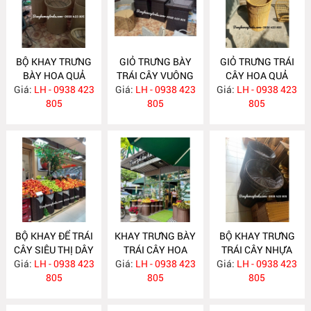
BỘ KHAY TRƯNG
GIỎ TRƯNG BÀY
GIỎ TRƯNG TRÁI
BÀY HOA QUẢ
TRÁI CÂY VUÔNG
CÂY HOA QUẢ
Giá:
SIÊU THỊ NH384
LH - 0938 423
Giá:
LH - 0938 423
NH383
Giá:
LH - 0938 423
NH349
805
805
805
BỘ KHAY ĐỂ TRÁI
KHAY TRƯNG BÀY
BỘ KHAY TRƯNG
CÂY SIÊU THỊ DÂY
TRÁI CÂY HOA
TRÁI CÂY NHỰA
Giá:
TRÒN NH348
LH - 0938 423
Giá:
QUẢ SIÊU THỊ
LH - 0938 423
Giá:
GIẢ MÂY NH324
LH - 0938 423
805
NH347
805
805