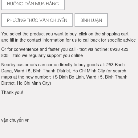
HƯỚNG DẪN MUA HÀNG
PHƯƠNG THỨC VẬN CHUYỂN
BÌNH LUẬN
You select the product you want to buy, click on the shopping cart
and fill in the contact information for us to call back for specific advice
Or for convenience and faster you call - text via hotline: 0938 423
805 - zalo we regularly support you online
Nearby customers can come directly to buy goods at: 253 Bach
Dang, Ward 15, Binh Thanh District, Ho Chi Minh City (or search
maps at the new number: 1S Dinh Bo Linh, Ward 15, Binh Thanh
District, Ho Chi Minh City)
Thank you!
vận chuyển vn