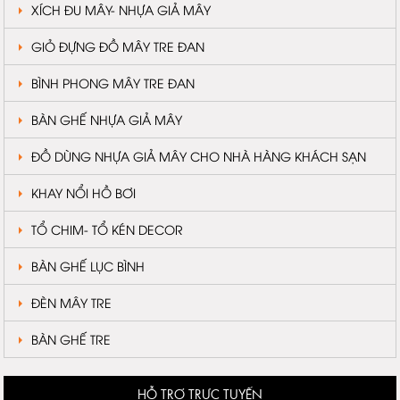
XÍCH ĐU MÂY- NHỰA GIẢ MÂY
GIỎ ĐỰNG ĐỒ MÂY TRE ĐAN
BÌNH PHONG MÂY TRE ĐAN
BÀN GHẾ NHỰA GIẢ MÂY
ĐỒ DÙNG NHỰA GIẢ MÂY CHO NHÀ HÀNG KHÁCH SẠN
KHAY NỔI HỒ BƠI
TỔ CHIM- TỔ KÉN DECOR
BÀN GHẾ LỤC BÌNH
ĐÈN MÂY TRE
BÀN GHẾ TRE
HỖ TRỢ TRỰC TUYẾN