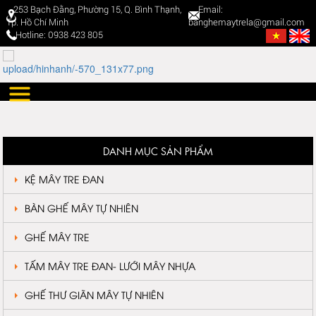
253 Bạch Đằng, Phường 15, Q. Bình Thạnh,
Email:
Tp. Hồ Chí Minh
banghemaytrela@gmail.com
Hotline: 0938 423 805
DANH MỤC SẢN PHẨM
KỆ MÂY TRE ĐAN
BÀN GHẾ MÂY TỰ NHIÊN
GHẾ MÂY TRE
TẤM MÂY TRE ĐAN- LƯỚI MÂY NHỰA
GHẾ THƯ GIÃN MÂY TỰ NHIÊN