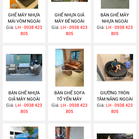
GHẾ MÂY NHỰA
GHẾ NHỰA GIẢ
BÀN GHẾ MÂY
MÁI VÒM NGOÀI
MÂY ĐỂ NGOÀI
NHỰA NGOÀI
Giá:
TRỜI NH259
LH - 0938 423
Giá:
TRỜI NH258
LH - 0938 423
Giá:
TRỜI NH257
LH - 0938 423
805
805
805
BÀN GHẾ NHỰA
BÀN GHẾ SOFA
GIƯỜNG TRÒN
GIẢ MÂY NGOÀI
TỔ YẾN MÂY
TẮM NẮNG NGOÀI
Giá:
TRỜI NH256
LH - 0938 423
Giá:
NHỰA NH254
LH - 0938 423
Giá:
TRỜI NH250
LH - 0938 423
805
805
805