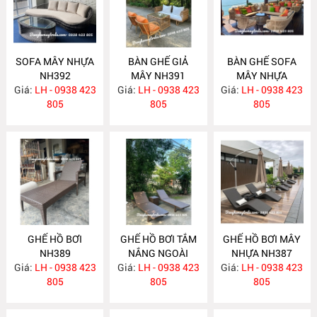
SOFA MÂY NHỰA
BÀN GHẾ GIẢ
BÀN GHẾ SOFA
NH392
MÂY NH391
MÂY NHỰA
Giá:
LH - 0938 423
Giá:
LH - 0938 423
Giá:
LH - 0938 423
NH390
805
805
805
GHẾ HỒ BƠI
GHẾ HỒ BƠI TẮM
GHẾ HỒ BƠI MÂY
NH389
NẮNG NGOÀI
NHỰA NH387
Giá:
LH - 0938 423
Giá:
TRỜI NH388
LH - 0938 423
Giá:
LH - 0938 423
805
805
805