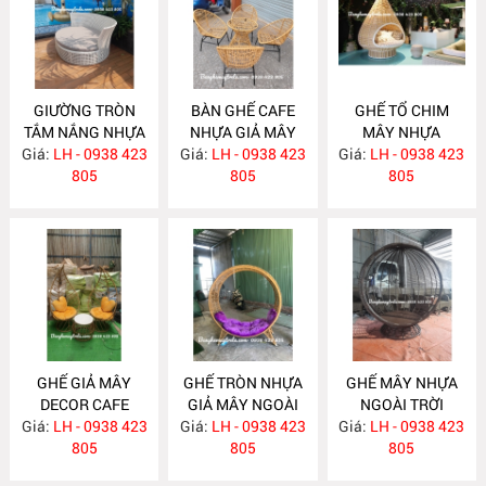
GIƯỜNG TRÒN
BÀN GHẾ CAFE
GHẾ TỔ CHIM
TẮM NẮNG NHỰA
NHỰA GIẢ MÂY
MÂY NHỰA
Giá:
GIẢ MÂY NH249
LH - 0938 423
Giá:
LH - 0938 423
NH248
Giá:
LH - 0938 423
NH247
805
805
805
GHẾ GIẢ MÂY
GHẾ TRÒN NHỰA
GHẾ MÂY NHỰA
DECOR CAFE
GIẢ MÂY NGOÀI
NGOÀI TRỜI
Giá:
LH - 0938 423
NH246
Giá:
TRỜI NH245
LH - 0938 423
Giá:
LH - 0938 423
NH244
805
805
805