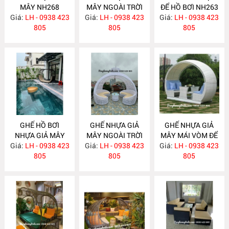
MÂY NH268
MÂY NGOÀI TRỜI
ĐỂ HỒ BƠI NH263
Giá:
LH - 0938 423
Giá:
LH - 0938 423
NH264
Giá:
LH - 0938 423
805
805
805
GHẾ HỒ BƠI
GHẾ NHỰA GIẢ
GHẾ NHỰA GIẢ
NHỰA GIẢ MÂY
MÂY NGOÀI TRỜI
MÂY MÁI VÒM ĐỂ
Giá:
LH - 0938 423
NH262
Giá:
CÓ MÁI NH261
LH - 0938 423
Giá:
NGOÀI TRỜI
LH - 0938 423
805
805
NH260
805