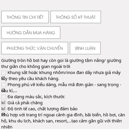
THÔNG TIN CHI TIẾT
THÔNG SỐ KỸ THUẬT
HƯỚNG DẪN MUA HÀNG
PHƯƠNG THỨC VẬN CHUYỂN
BÌNH LUẬN
Giường tròn hồ bơi hay còn gọi là giường tắm nắng/ giường 
thư giãn cho không gian ngoài trời
 Khung sắt hoặc khung nhôm/inox đan dây nhựa giả mây 
tùy theo yêu cầu khách hàng.
 Phong phú về kiểu dáng, mẫu mã đơn giản - sang trọng - 
cầu kì,...
 Đa dạng màu sắc, kích thước
 Giá cả phải chăng
Độ tinh tế cao, chất lượng đảm bảo
Phù hợp với trang trí ngoại cảnh gia đình, bãi biển, hồ bơi, căn 
hộ, khu du lịch, khách sạn, resort,…tạo cảm gần gũi với thiên 
nhiên