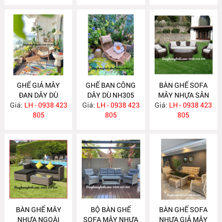
GHẾ GIẢ MÂY
GHẾ BAN CÔNG
BÀN GHẾ SOFA
ĐAN DÂY DÙ
DÂY DÙ NH305
MÂY NHỰA SÂN
Giá:
LH - 0938 423
NH306
Giá:
LH - 0938 423
Giá:
VƯỜN NH304
LH - 0938 423
805
805
805
BÀN GHẾ MÂY
BỘ BÀN GHẾ
BÀN GHẾ SOFA
NHỰA NGOÀI
SOFA MÂY NHỰA
NHỰA GIẢ MÂY