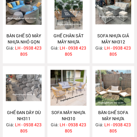
BÀN GHẾ SÒ MÂY
GHẾ CHÂN SẮT
SOFA NHỰA GIẢ
NHỰA NHỎ GỌN
MÂY NHỰA
MÂY NH312
Giá:
LH - 0938 423
NH314
Giá:
LH - 0938 423
NH313
Giá:
LH - 0938 423
805
805
805
GHẾ ĐAN DÂY DÙ
SOFA MÂY NHỰA
BÀN GHẾ SOFA
NH311
NH310
MÂY NHỰA
Giá:
LH - 0938 423
Giá:
LH - 0938 423
Giá:
LH - 0938 423
NH309
805
805
805