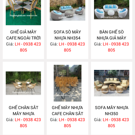
GHẾ GIẢ MÂY
SOFA SÒ MÂY
BÀN GHẾ SÒ
CAFE NGOÀI TRỜI
NHỰA NH354
NHỰA GIẢ MÂY
Giá:
KHUNG NHÔM
LH - 0938 423
Giá:
LH - 0938 423
Giá:
NGOÀI TRỜI
LH - 0938 423
NH357
805
805
NH353
805
GHẾ CHÂN SẮT
GHẾ MÂY NHỰA
SOFA MÂY NHỰA
MÂY NHỰA
CAFE CHÂN SẮT
NH350
Giá:
LH - 0938 423
NH352
Giá:
LH - 0938 423
NH351
Giá:
LH - 0938 423
805
805
805