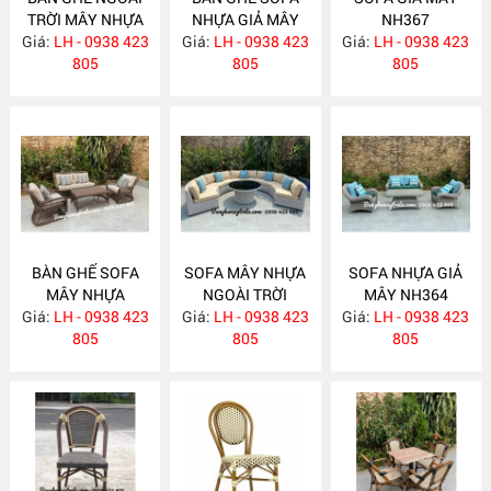
TRỜI MÂY NHỰA
NHỰA GIẢ MÂY
NH367
Giá:
LH - 0938 423
NH369
Giá:
LH - 0938 423
NH368
Giá:
LH - 0938 423
805
805
805
BÀN GHẾ SOFA
SOFA MÂY NHỰA
SOFA NHỰA GIẢ
MÂY NHỰA
NGOÀI TRỜI
MÂY NH364
Giá:
LH - 0938 423
NH366
Giá:
LH - 0938 423
NH365
Giá:
LH - 0938 423
805
805
805