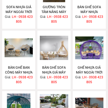
SOFA NHỰA GIẢ
GIƯỜNG TRÒN
BÀN GHẾ SOFA
MÂY NGOÀI TRỜI
TẮM NẮNG MÂY
MÂY NHỰA
Giá:
LH - 0938 423
NH297
Giá:
NHỰA NH296
LH - 0938 423
Giá:
LH - 0938 423
NH295
805
805
805
BÀN GHẾ BAN
BÀN GHẾ SOFA
GHẾ NHỰA GIẢ
CÔNG MÂY NHỰA
NHỰA GIẢ MÂY
MÂY NGOÀI TRỜI
Giá:
LH - 0938 423
NH294
Giá:
NGOÀI TRỜI
LH - 0938 423
Giá:
CÓ MÁI CHE
LH - 0938 423
805
NH293
805
NH292
805