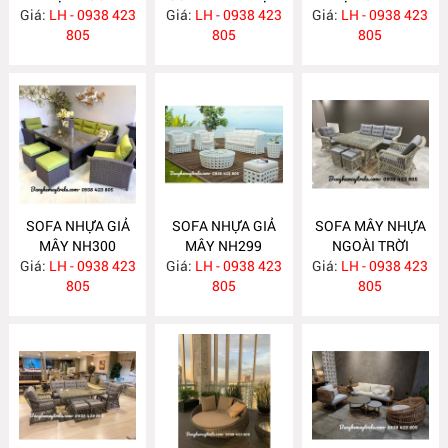
Giá:
TRỜI NH303
LH - 0938 423
Giá:
NGOÀI TRỜI
LH - 0938 423
Giá:
LH - 0938 423
NH301
805
NH302
805
805
SOFA NHỰA GIẢ
SOFA NHỰA GIẢ
SOFA MÂY NHỰA
MÂY NH300
MÂY NH299
NGOÀI TRỜI
Giá:
LH - 0938 423
Giá:
LH - 0938 423
Giá:
LH - 0938 423
NH298
805
805
805