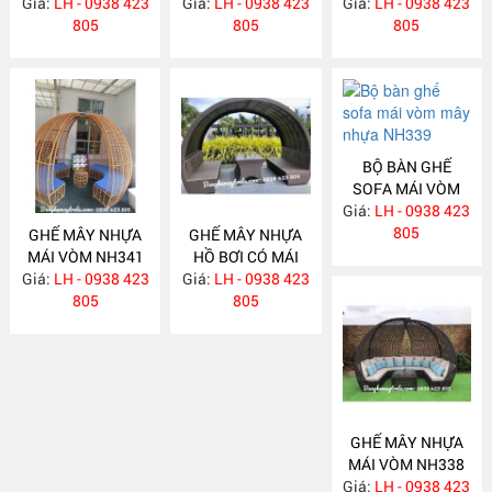
Giá:
LH - 0938 423
NH344
Giá:
LH - 0938 423
NH343
Giá:
LH - 0938 423
NH342
805
805
805
BỘ BÀN GHẾ
SOFA MÁI VÒM
Giá:
MÂY NHỰA
LH - 0938 423
NH339
805
GHẾ MÂY NHỰA
GHẾ MÂY NHỰA
MÁI VÒM NH341
HỒ BƠI CÓ MÁI
Giá:
LH - 0938 423
Giá:
LH - 0938 423
NH340
805
805
GHẾ MÂY NHỰA
MÁI VÒM NH338
Giá:
LH - 0938 423