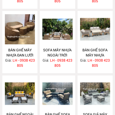
805
805
NH373
805
BÀN GHẾ MÂY
SOFA MÂY NHỰA
BÀN GHẾ SOFA
NHỰA ĐAN LƯỚI
NGOÀI TRỜI
MÂY NHỰA
Giá:
MẮT CÁO NH372
LH - 0938 423
Giá:
LH - 0938 423
NH371
Giá:
LH - 0938 423
NH370
805
805
805
BÀN GHẾ NGOÀI
BÀN GHẾ SOFA
SOFA GIẢ MÂY