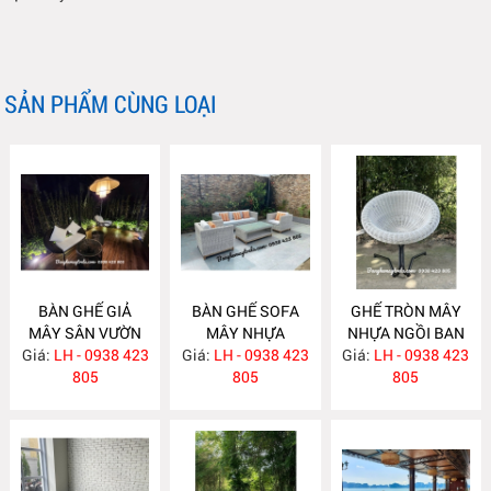
SẢN PHẨM CÙNG LOẠI
BÀN GHẾ GIẢ
BÀN GHẾ SOFA
GHẾ TRÒN MÂY
MÂY SÂN VƯỜN
MÂY NHỰA
NHỰA NGỒI BAN
Giá:
LH - 0938 423
NH407
Giá:
LH - 0938 423
NH406
Giá:
CÔNG NH394
LH - 0938 423
805
805
805