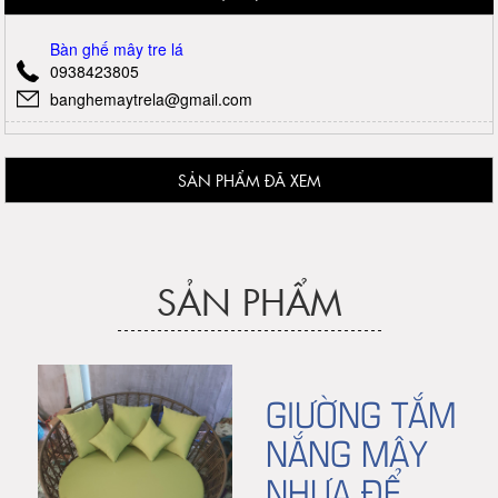
Bàn ghế mây tre lá
0938423805
banghemaytrela@gmail.com
SẢN PHẨM ĐÃ XEM
SẢN PHẨM
GIƯỜNG TẮM
NẮNG MÂY
NHỰA ĐỂ