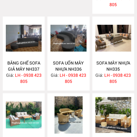
805
BĂNG GHẾ SOFA
SOFA UỐN MÂY
SOFA MÂY NHỰA
GIẢ MÂY NH337
NHỰA NH336
NH335
Giá:
LH - 0938 423
Giá:
LH - 0938 423
Giá:
LH - 0938 423
805
805
805