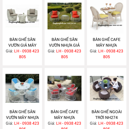
BÀN GHẾ SÂN
BÀN GHẾ SÂN
BÀN GHẾ CAFE
VƯỜN GIẢ MÂY
VƯỜN NHỰA GIẢ
MÂY NHỰA
Giá:
LH - 0938 423
NH279
Giá:
MÂY NH278
LH - 0938 423
Giá:
LH - 0938 423
NH277
805
805
805
BÀN GHẾ SÂN
BÀN GHẾ CAFE
BÀN GHẾ NGOÀI
VƯỜN MÂY NHỰA
MÂY NHỰA
TRỜI NH274
Giá:
LH - 0938 423
NH276
Giá:
NGOÀI TRỜI
LH - 0938 423
Giá:
LH - 0938 423
805
NH275
805
805