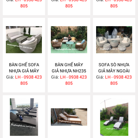
805
805
805
BÀN GHẾ SOFA
BÀN GHẾ MÂY
SOFA SÒ NHỰA
NHỰA GIẢ MÂY
GIẢ NHỰA NH235
GIẢ MÂY NGOÀI
Giá:
LH - 0938 423
NH236
Giá:
LH - 0938 423
Giá:
TRỜI NH234
LH - 0938 423
805
805
805