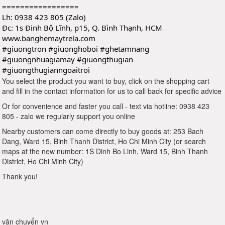
=================
Lh: 0938 423 805 (Zalo)
Đc: 1s Đinh Bộ Lĩnh, p15, Q. Bình Thạnh, HCM
www.banghemaytrela.com
#giuongtron
#giuonghoboi
#ghetamnang
#giuongnhuagiamay
#giuongthugian
#giuongthugianngoaitroi
You select the product you want to buy, click on the shopping cart
and fill in the contact information for us to call back for specific advice
Or for convenience and faster you call - text via hotline: 0938 423
805 - zalo we regularly support you online
Nearby customers can come directly to buy goods at: 253 Bach
Dang, Ward 15, Binh Thanh District, Ho Chi Minh City (or search
maps at the new number: 1S Dinh Bo Linh, Ward 15, Binh Thanh
District, Ho Chi Minh City)
Thank you!
vận chuyển vn