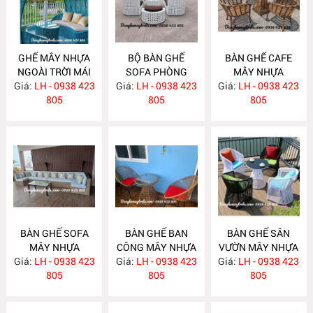
GHẾ MÂY NHỰA
BỘ BÀN GHẾ
BÀN GHẾ CAFE
NGOÀI TRỜI MÁI
SOFA PHÒNG
MÂY NHỰA
Giá:
VÒM NH291
LH - 0938 423
Giá:
KHÁCH MÂY
LH - 0938 423
Giá:
NGOÀI TRỜI
LH - 0938 423
805
NHỰA NH284
805
NH283
805
BÀN GHẾ SOFA
BÀN GHẾ BAN
BÀN GHẾ SÂN
MÂY NHỰA
CÔNG MÂY NHỰA
VƯỜN MÂY NHỰA
Giá:
NGOÀI TRỜI
LH - 0938 423
Giá:
GIÁ RẺ NH281
LH - 0938 423
Giá:
LH - 0938 423
NH280
NH282
805
805
805