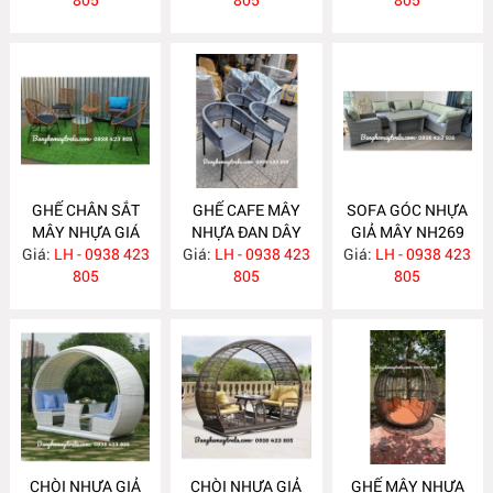
GHẾ CHÂN SẮT
GHẾ CAFE MÂY
SOFA GÓC NHỰA
MÂY NHỰA GIÁ
NHỰA ĐAN DÂY
GIẢ MÂY NH269
Giá:
RẺ NH273
LH - 0938 423
Giá:
DÙ NH272
LH - 0938 423
Giá:
LH - 0938 423
805
805
805
CHÒI NHỰA GIẢ
CHÒI NHỰA GIẢ
GHẾ MÂY NHỰA