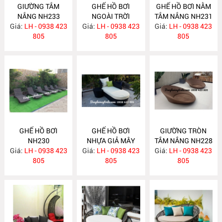
GIƯỜNG TẮM
GHẾ HỒ BƠI
GHẾ HỒ BƠI NẰM
NẮNG NH233
NGOÀI TRỜI
TẮM NẮNG NH231
Giá:
LH - 0938 423
Giá:
LH - 0938 423
NH232
Giá:
LH - 0938 423
805
805
805
GHẾ HỒ BƠI
GHẾ HỒ BƠI
GIƯỜNG TRÒN
NH230
NHỰA GIẢ MÂY
TẮM NẮNG NH228
Giá:
LH - 0938 423
Giá:
LH - 0938 423
NH229
Giá:
LH - 0938 423
805
805
805