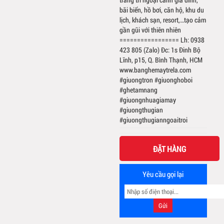
bãi biển, hồ bơi, căn hộ, khu du
lịch, khách sạn, resort,…tạo cảm
gần gũi với thiên nhiên
================= Lh: 0938
423 805 (Zalo) Đc: 1s Đinh Bộ
Lĩnh, p15, Q. Bình Thạnh, HCM
www.banghemaytrela.com
#giuongtron #giuonghoboi
#ghetamnang
#giuongnhuagiamay
#giuongthugian
#giuongthugianngoaitroi
ĐẶT HÀNG
Yêu cầu gọi lại