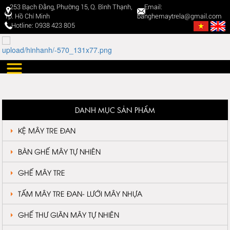
253 Bạch Đằng, Phường 15, Q. Bình Thạnh,
Email:
Tp. Hồ Chí Minh
banghemaytrela@gmail.com
Hotline: 0938 423 805
DANH MỤC SẢN PHẨM
KỆ MÂY TRE ĐAN
BÀN GHẾ MÂY TỰ NHIÊN
GHẾ MÂY TRE
TẤM MÂY TRE ĐAN- LƯỚI MÂY NHỰA
GHẾ THƯ GIÃN MÂY TỰ NHIÊN