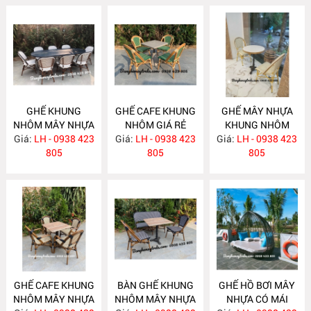
GHẾ KHUNG
GHẾ CAFE KHUNG
GHẾ MÂY NHỰA
NHÔM MÂY NHỰA
NHÔM GIÁ RẺ
KHUNG NHÔM
Giá:
LH - 0938 423
NH347
Giá:
LH - 0938 423
NH346
Giá:
LH - 0938 423
NH345
805
805
805
GHẾ CAFE KHUNG
BÀN GHẾ KHUNG
GHẾ HỒ BƠI MÂY
NHÔM MÂY NHỰA
NHÔM MÂY NHỰA
NHỰA CÓ MÁI