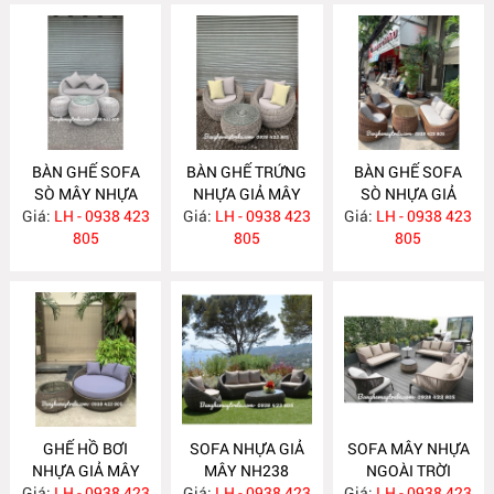
BÀN GHẾ SOFA
BÀN GHẾ TRỨNG
BÀN GHẾ SOFA
SÒ MÂY NHỰA
NHỰA GIẢ MÂY
SÒ NHỰA GIẢ
Giá:
NHỎ GỌN NH243
LH - 0938 423
Giá:
LH - 0938 423
NH242
Giá:
MÂY NGOÀI TRỜI
LH - 0938 423
805
805
GIÁ RẺ NH240
805
GHẾ HỒ BƠI
SOFA NHỰA GIẢ
SOFA MÂY NHỰA
NHỰA GIẢ MÂY
MÂY NH238
NGOÀI TRỜI
Giá:
LH - 0938 423
NH239
Giá:
LH - 0938 423
Giá:
LH - 0938 423
NH237