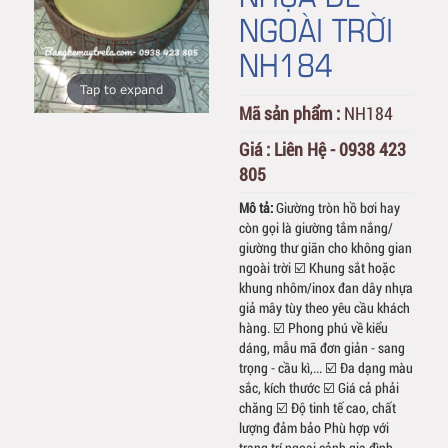
NGOÀI TRỜI
NH184
Tap to expand
Mã sản phẩm :
NH184
Giá :
Liên Hệ - 0938 423
805
Mô tả:
Giường tròn hồ bơi hay
còn gọi là giường tắm nắng/
giường thư giãn cho không gian
ngoài trời ☑️ Khung sắt hoặc
khung nhôm/inox đan dây nhựa
giả mây tùy theo yêu cầu khách
hàng. ☑️ Phong phú về kiểu
dáng, mẫu mã đơn giản - sang
trọng - cầu kì,... ☑️ Đa dạng màu
sắc, kích thước ☑️ Giá cả phải
chăng ☑️ Độ tinh tế cao, chất
lượng đảm bảo Phù hợp với
trang trí ngoại cảnh gia đình,