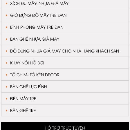
XÍCH ĐU MÂY- NHỰA GIẢ MÂY
GIỎ ĐỰNG ĐỒ MÂY TRE ĐAN
BÌNH PHONG MÂY TRE ĐAN
BÀN GHẾ NHỰA GIẢ MÂY
ĐỒ DÙNG NHỰA GIẢ MÂY CHO NHÀ HÀNG KHÁCH SẠN
KHAY NỔI HỒ BƠI
TỔ CHIM- TỔ KÉN DECOR
BÀN GHẾ LỤC BÌNH
ĐÈN MÂY TRE
BÀN GHẾ TRE
HỖ TRỢ TRỰC TUYẾN