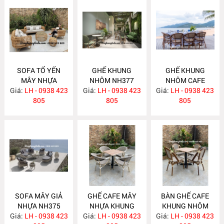
SOFA TỔ YẾN
GHẾ KHUNG
GHẾ KHUNG
MÂY NHỰA
NHÔM NH377
NHÔM CAFE
Giá:
LH - 0938 423
NH378
Giá:
LH - 0938 423
Giá:
LH - 0938 423
NH376
805
805
805
SOFA MÂY GIẢ
GHẾ CAFE MÂY
BÀN GHẾ CAFE
NHỰA NH375
NHỰA KHUNG
KHUNG NHÔM
Giá:
LH - 0938 423
Giá:
NHÔM NH374
LH - 0938 423
Giá:
MÂY NHỰA
LH - 0938 423