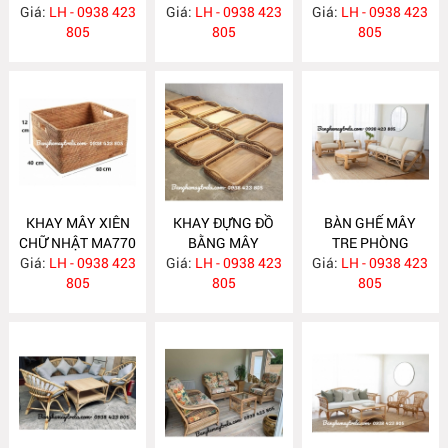
Giá:
NHIÊN MA780
LH - 0938 423
Giá:
KIỂU DÁNG ĐƠN
LH - 0938 423
Giá:
KHÁCH MA777
LH - 0938 423
805
GIẢN MA778
805
805
KHAY MÂY XIÊN
KHAY ĐỰNG ĐỒ
BÀN GHẾ MÂY
CHỮ NHẬT MA770
BẰNG MÂY
TRE PHÒNG
Giá:
LH - 0938 423
Giá:
LH - 0938 423
MA769
Giá:
KHÁCH MA764
LH - 0938 423
805
805
805