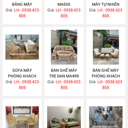
BẰNG MÂY
MA505
MÂY TỰ NHIÊN
Giá:
LH - 0938 423
MA506
Giá:
LH - 0938 423
Giá:
LH - 0938 423
MA504
805
805
805
SOFA MÂY
BÀN GHẾ MÂY
BÀN GHẾ MÂY
PHÒNG KHÁCH
TRE ĐAN MA499
PHÒNG KHÁCH
Giá:
KIỂU HIỆN ĐẠI
LH - 0938 423
Giá:
LH - 0938 423
Giá:
KIỂU HIỆN ĐẠI
LH - 0938 423
MA502
805
805
MA493
805