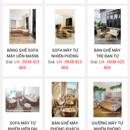
BĂNG GHẾ SOFA
SOFA MÂY TỰ
BÀN GHẾ MÂY
MÂY UỐN MA596
NHIÊN PHÒNG
TRE ĐAN TỰ
Giá:
LH - 0938 423
Giá:
KHÁCH MA588
LH - 0938 423
Giá:
NHIÊN MA587
LH - 0938 423
805
805
805
SOFA MÂY TỰ
BÀN GHẾ MÂY
GIƯỜNG MÂY TỰ
NHIÊN HIỆN ĐẠI
PHÒNG KHÁCH
NHIÊN PHÒNG