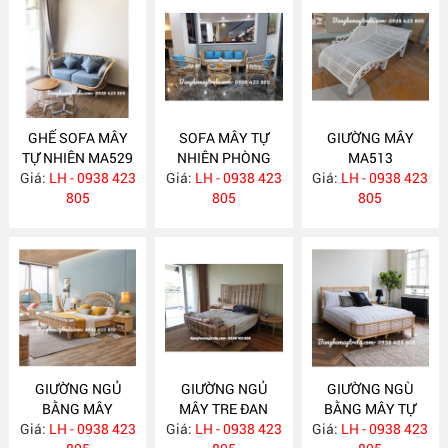
GHẾ SOFA MÂY
SOFA MÂY TỰ
GIƯỜNG MÂY
TỰ NHIÊN MA529
NHIÊN PHÒNG
MA513
Giá:
LH - 0938 423
Giá:
KHÁCH KIỂU HIỆN
LH - 0938 423
Giá:
LH - 0938 423
805
ĐẠI MA523
805
805
GIƯỜNG NGỦ
GIƯỜNG NGỦ
GIƯỜNG NGÙ
BẰNG MÂY
MÂY TRE ĐAN
BẰNG MÂY TỰ
Giá:
LH - 0938 423
MA512
Giá:
LH - 0938 423
MA511
Giá:
NHIÊN MA510
LH - 0938 423