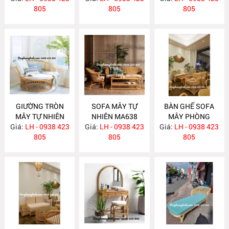
805
805
805
GIƯỜNG TRÒN
SOFA MÂY TỰ
BÀN GHẾ SOFA
MÂY TỰ NHIÊN
NHIÊN MA638
MÂY PHÒNG
Giá:
LH - 0938 423
MA652
Giá:
LH - 0938 423
Giá:
KHÁCH HIỆN ĐẠI
LH - 0938 423
805
805
MA637
805