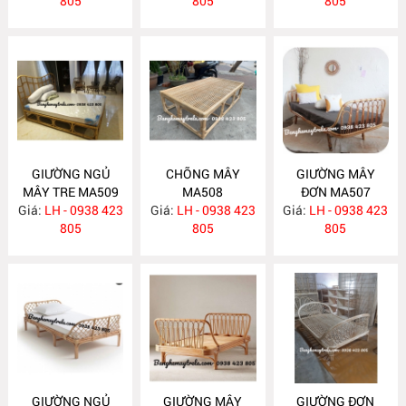
805
805
805
GIƯỜNG NGỦ
CHÕNG MÂY
GIƯỜNG MÂY
MÂY TRE MA509
MA508
ĐƠN MA507
Giá:
LH - 0938 423
Giá:
LH - 0938 423
Giá:
LH - 0938 423
805
805
805
GIƯỜNG NGỦ
GIƯỜNG MÂY
GIƯỜNG ĐƠN