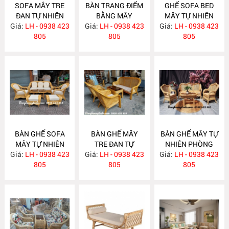
SOFA MÂY TRE
BÀN TRANG ĐIỂM
GHẾ SOFA BED
ĐAN TỰ NHIÊN
BẰNG MÂY
MÂY TỰ NHIÊN
Giá:
LH - 0938 423
MA636
Giá:
LH - 0938 423
MA635
Giá:
LH - 0938 423
MA625
805
805
805
BÀN GHẾ SOFA
BÀN GHẾ MÂY
BÀN GHẾ MÂY TỰ
MÂY TỰ NHIÊN
TRE ĐAN TỰ
NHIÊN PHÒNG
Giá:
PHÒNG KHÁCH
LH - 0938 423
Giá:
NHIÊN MA622
LH - 0938 423
Giá:
KHÁCH LƯỚI MẮT
LH - 0938 423
MA624
805
805
CÁO MA621
805