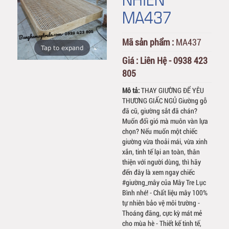
MA437
Mã sản phẩm :
MA437
Tap to expand
Giá :
Liên Hệ - 0938 423
805
Mô tả:
THAY GIƯỜNG ĐỂ YÊU
THƯƠNG GIẤC NGỦ Giường gỗ
đã cũ, giường sắt đã chán?
Muốn đổi gió mà muôn vàn lựa
chọn? Nếu muốn một chiếc
giường vừa thoải mái, vừa xinh
xắn, tinh tế lại an toàn, thân
thiện với người dùng, thì hãy
đến đây là xem ngay chiếc
#giường_mây của Mây Tre Lục
Bình nhé! - Chất liệu mây 100%
tự nhiên bảo vệ môi trường -
Thoáng đãng, cực kỳ mát mẻ
cho mùa hè - Thiết kế tinh tế,