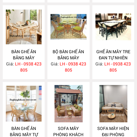
BÀN GHẾ ĂN
BỘ BÀN GHẾ ĂN
GHẾ ĂN MÂY TRE
BĂNG MÂY
BẰNG MÂY
ĐAN TỰ NHIÊN
Giá:
LH - 0938 423
MA783
Giá:
LH - 0938 423
MA782
Giá:
LH - 0938 423
MA781
805
805
805
BÀN GHẾ ĂN
SOFA MÂY
SOFA MÂY HIỆN
BẰNG MÂY TỰ
PHÒNG KHÁCH
ĐẠI PHÒNG