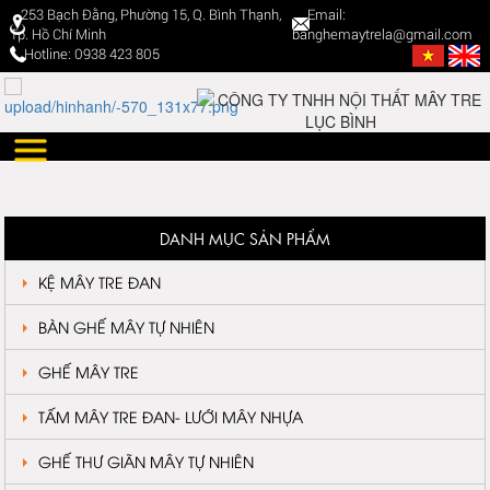
253 Bạch Đằng, Phường 15, Q. Bình Thạnh,
Email:
Tp. Hồ Chí Minh
banghemaytrela@gmail.com
Hotline: 0938 423 805
DANH MỤC SẢN PHẨM
KỆ MÂY TRE ĐAN
BÀN GHẾ MÂY TỰ NHIÊN
GHẾ MÂY TRE
TẤM MÂY TRE ĐAN- LƯỚI MÂY NHỰA
GHẾ THƯ GIÃN MÂY TỰ NHIÊN