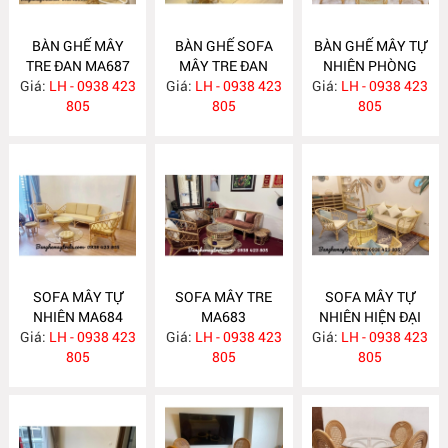
BÀN GHẾ MÂY
BÀN GHẾ SOFA
BÀN GHẾ MÂY TỰ
TRE ĐAN MA687
MÂY TRE ĐAN
NHIÊN PHÒNG
Giá:
LH - 0938 423
Giá:
LH - 0938 423
MA686
Giá:
KHÁCH MA685
LH - 0938 423
805
805
805
SOFA MÂY TỰ
SOFA MÂY TRE
SOFA MÂY TỰ
NHIÊN MA684
MA683
NHIÊN HIỆN ĐẠI
Giá:
LH - 0938 423
Giá:
LH - 0938 423
Giá:
LH - 0938 423
MA682
805
805
805