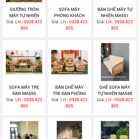
GIƯỜNG TRÒN
SOFA MÂY
BÀN GHẾ MÂY TỰ
MÂY TỰ NHIÊN
PHÒNG KHÁCH
NHIÊN MA551
Giá:
LH - 0938 423
MA563
Giá:
LH - 0938 423
MA557
Giá:
LH - 0938 423
805
805
805
SOFA MÂY TRE
BÀN GHẾ MÂY
GHẾ SOFA MÂY
ĐAN MA550
TRE ĐAN PHÒNG
TỰ NHIÊN MA548
Giá:
LH - 0938 423
Giá:
KHÁCH MA549
LH - 0938 423
Giá:
LH - 0938 423
805
805
805