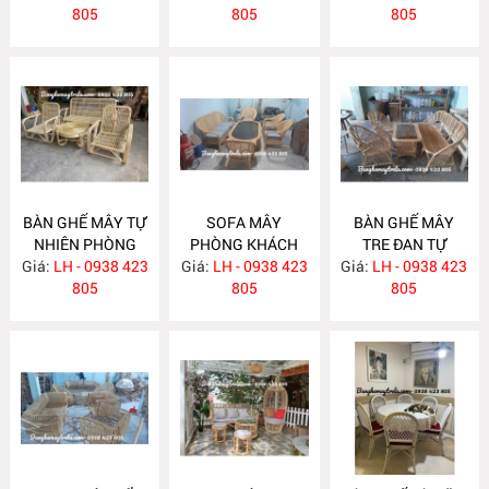
805
805
805
BÀN GHẾ MÂY TỰ
SOFA MÂY
BÀN GHẾ MÂY
NHIÊN PHÒNG
PHÒNG KHÁCH
TRE ĐAN TỰ
Giá:
KHÁCH MA834
LH - 0938 423
Giá:
HIỆN ĐẠI MA833
LH - 0938 423
Giá:
NHIÊN MA832
LH - 0938 423
805
805
805