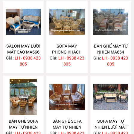
SALON MÂY LƯỚI
SOFA MÂY
BÀN GHẾ MÂY TỰ
MẮT CÁO MA666
PHÒNG KHÁCH
NHIÊN MA664
Giá:
LH - 0938 423
Giá:
LH - 0938 423
MA665
Giá:
LH - 0938 423
805
805
805
BÀN GHẾ SOFA
BÀN GHẾ SOFA
SOFA MÂY TỰ
MÂY TỰ NHIÊN
MÂY TỰ NHIÊN
NHIÊN LƯỚI MẮT
Giá:
LH - 0938 423
MA663
Giá:
LH - 0938 423
MA657
Giá:
CÁO MA656
LH - 0938 423