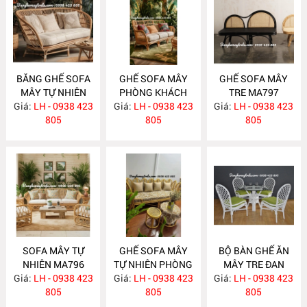
BĂNG GHẾ SOFA
GHẾ SOFA MÂY
GHẾ SOFA MÂY
MÂY TỰ NHIÊN
PHÒNG KHÁCH
TRE MA797
Giá:
PHÒNG KHÁCH
LH - 0938 423
Giá:
LH - 0938 423
MA798
Giá:
LH - 0938 423
MA799
805
805
805
SOFA MÂY TỰ
GHẾ SOFA MÂY
BỘ BÀN GHẾ ĂN
NHIÊN MA796
TỰ NHIÊN PHÒNG
MÂY TRE ĐAN
Giá:
LH - 0938 423
Giá:
KHÁCH MA795
LH - 0938 423
Giá:
LH - 0938 423
MA784
805
805
805