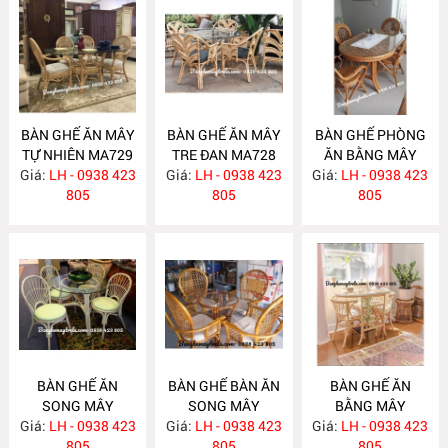
BÀN GHẾ ĂN MÂY
BÀN GHẾ ĂN MÂY
BÀN GHẾ PHÒNG
TỰ NHIÊN MA729
TRE ĐAN MA728
ĂN BẰNG MÂY
Giá:
LH - 0938 423
Giá:
LH - 0938 423
Giá:
LH - 0938 423
MA727
805
805
805
BÀN GHẾ ĂN
BÀN GHẾ BÀN ĂN
BÀN GHẾ ĂN
SONG MÂY
SONG MÂY
BẰNG MÂY
Giá:
LH - 0938 423
MA726
Giá:
LH - 0938 423
MA725
Giá:
LH - 0938 423
MA724
805
805
805