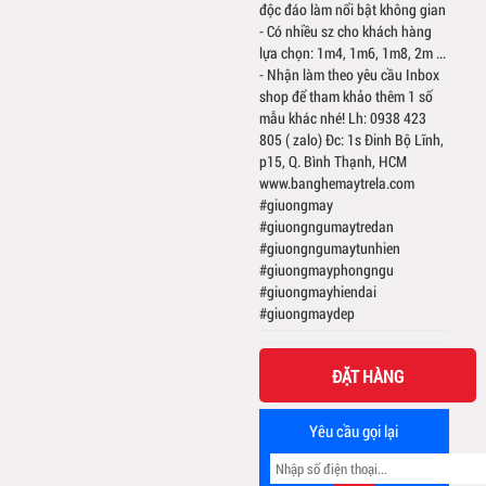
độc đáo làm nổi bật không gian
- Có nhiều sz cho khách hàng
lựa chọn: 1m4, 1m6, 1m8, 2m ...
- Nhận làm theo yêu cầu Inbox
shop để tham khảo thêm 1 số
mẫu khác nhé! Lh: 0938 423
805 ( zalo) Đc: 1s Đinh Bộ Lĩnh,
p15, Q. Bình Thạnh, HCM
www.banghemaytrela.com
#giuongmay
#giuongngumaytredan
#giuongngumaytunhien
#giuongmayphongngu
#giuongmayhiendai
#giuongmaydep
ĐẶT HÀNG
Yêu cầu gọi lại