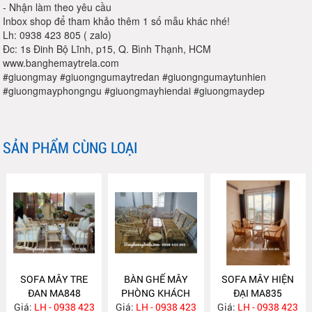
- Nhận làm theo yêu cầu
Inbox shop để tham khảo thêm 1 số mẫu khác nhé!
Lh: 0938 423 805 ( zalo)
Đc: 1s Đinh Bộ Lĩnh, p15, Q. Bình Thạnh, HCM
www.banghemaytrela.com
#giuongmay #giuongngumaytredan #giuongngumaytunhien
#giuongmayphongngu #giuongmayhiendai #giuongmaydep
SẢN PHẨM CÙNG LOẠI
SOFA MÂY TRE
BÀN GHẾ MÂY
SOFA MÂY HIỆN
ĐAN MA848
PHÒNG KHÁCH
ĐẠI MA835
Giá:
LH - 0938 423
Giá:
LH - 0938 423
MA839
Giá:
LH - 0938 423