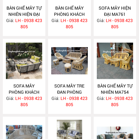
BÀN GHẾ MÂY TỰ
BÀN GHẾ MÂY
SOFA MÂY HIỆN
NHIÊN HIỆN ĐẠI
PHÒNG KHÁCH
ĐẠI MA761
Giá:
LH - 0938 423
MA763
Giá:
LH - 0938 423
MA762
Giá:
LH - 0938 423
805
805
805
SOFA MÂY
SOFA MÂY TRE
BÀN GHẾ MÂY TỰ
PHÒNG KHÁCH
ĐAN PHÒNG
NHIÊN MA754
Giá:
LH - 0938 423
MA760
Giá:
KHÁCH MA755
LH - 0938 423
Giá:
LH - 0938 423
805
805
805