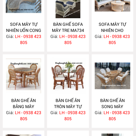
SOFA MÂY TỰ
BÀN GHẾ SOFA
SOFA MÂY TỰ
NHIÊN UỐN CONG
MÂY TRE MA734
NHIÊN CHO
Giá:
LH - 0938 423
MA743
Giá:
LH - 0938 423
Giá:
PHÒNG KHÁCH
LH - 0938 423
805
805
MA733
805
BÀN GHẾ ĂN
BÀN GHẾ ĂN
BÀN GHẾ ĂN
BẰNG MÂY
TRÒN MÂY TỰ
SONG MÂY
Giá:
LH - 0938 423
MA732
Giá:
NHIÊN MA731
LH - 0938 423
Giá:
LH - 0938 423
MA730
805
805
805