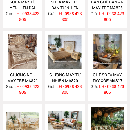
SOFA MÂY TỔ
SOFA MÂY TRE
BÀN GHẾ BÀN ĂN
YẾN HIỆN ĐẠI
ĐAN TỰ NHIÊN
MÂY TRE MA825
Giá:
LH - 0938 423
MA831
Giá:
LH - 0938 423
MA830
Giá:
LH - 0938 423
805
805
805
GIƯỜNG NGỦ
GIƯỜNG MÂY TỰ
GHẾ SOFA MÂY
MÂY TRE MA821
NHIÊN MA820
TAY XÒE MA817
Giá:
LH - 0938 423
Giá:
LH - 0938 423
Giá:
LH - 0938 423
805
805
805