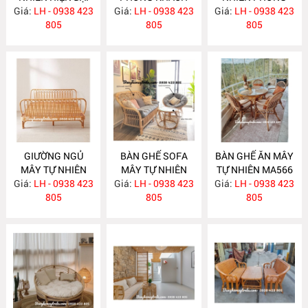
Giá:
LH - 0938 423
MA586
Giá:
NHỎ GỌN MA585
LH - 0938 423
Giá:
NGỦ MA584
LH - 0938 423
805
805
805
GIƯỜNG NGỦ
BÀN GHẾ SOFA
BÀN GHẾ ĂN MÂY
MÂY TỰ NHIÊN
MÂY TỰ NHIÊN
TỰ NHIÊN MA566
Giá:
LH - 0938 423
MA583
Giá:
LH - 0938 423
MA568
Giá:
LH - 0938 423
805
805
805