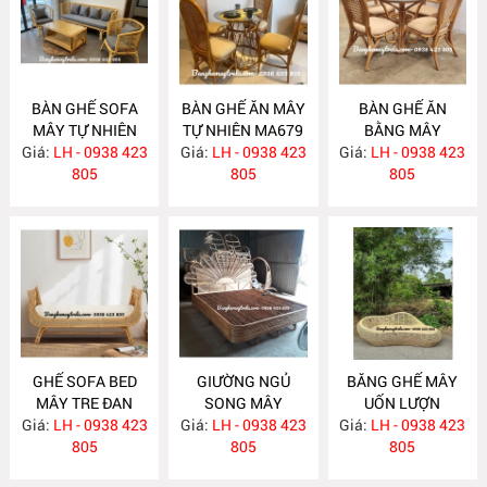
BÀN GHẾ SOFA
BÀN GHẾ ĂN MÂY
BÀN GHẾ ĂN
MÂY TỰ NHIÊN
TỰ NHIÊN MA679
BẰNG MÂY
Giá:
LH - 0938 423
MA681
Giá:
LH - 0938 423
Giá:
LH - 0938 423
MA678
805
805
805
GHẾ SOFA BED
GIƯỜNG NGỦ
BĂNG GHẾ MÂY
MÂY TRE ĐAN
SONG MÂY
UỐN LƯỢN
Giá:
LH - 0938 423
MA671
Giá:
LH - 0938 423
MA670
Giá:
LH - 0938 423
MA667
805
805
805