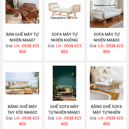
BÀN GHẾ MÂY TỰ
SOFA MÂY TỰ
SOFA MÂY TỰ
NHIÊN MA607
NHIÊN KHÔNG
NHIÊN MA603
Giá:
LH - 0938 423
Giá:
TỰA MA604
LH - 0938 423
Giá:
LH - 0938 423
805
805
805
BĂNG GHẾ MÂY
GHẾ SOFA MÂY
BĂNG GHẾ SOFA
TAY XÒE MA602
TỰ NHIÊN MA601
MÂY TỰ NHIÊN
Giá:
LH - 0938 423
Giá:
LH - 0938 423
Giá:
LH - 0938 423
MA597
805
805
805