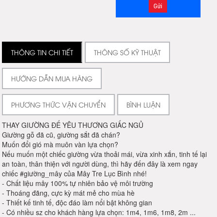
THÔNG TIN CHI TIẾT
THÔNG SỐ KỸ THUẬT
HƯỚNG DẪN MUA HÀNG
PHƯƠNG THỨC VẬN CHUYỂN
BÌNH LUẬN
THAY GIƯỜNG ĐỂ YÊU THƯƠNG GIẤC NGỦ
Giường gỗ đã cũ, giường sắt đã chán?
Muốn đổi gió mà muôn vàn lựa chọn?
Nếu muốn một chiếc giường vừa thoải mái, vừa xinh xắn, tinh tế lại
an toàn, thân thiện với người dùng, thì hãy đến đây là xem ngay
chiếc #giường_mây của Mây Tre Lục Bình nhé!
- Chất liệu mây 100% tự nhiên bảo vệ môi trường
- Thoáng đãng, cực kỳ mát mẻ cho mùa hè
- Thiết kế tinh tế, độc đáo làm nổi bật không gian
- Có nhiều sz cho khách hàng lựa chọn: 1m4, 1m6, 1m8, 2m ...