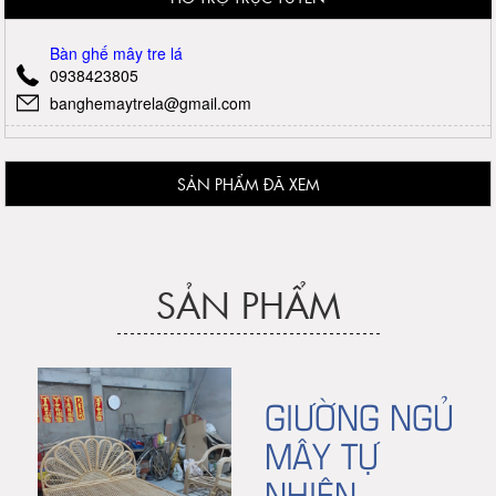
Bàn ghế mây tre lá
0938423805
banghemaytrela@gmail.com
SẢN PHẨM ĐÃ XEM
SẢN PHẨM
GIƯỜNG NGỦ
MÂY TỰ
NHIÊN