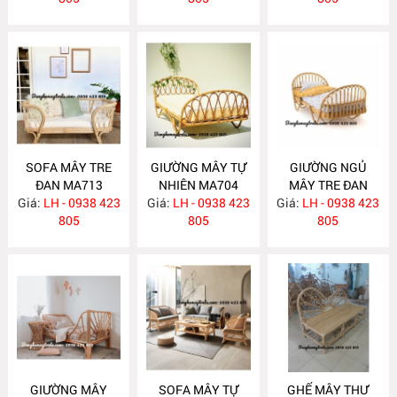
SOFA MÂY TRE
GIƯỜNG MÂY TỰ
GIƯỜNG NGỦ
ĐAN MA713
NHIÊN MA704
MÂY TRE ĐAN
Giá:
LH - 0938 423
Giá:
LH - 0938 423
Giá:
LH - 0938 423
MA703
805
805
805
GIƯỜNG MÂY
SOFA MÂY TỰ
GHẾ MÂY THƯ