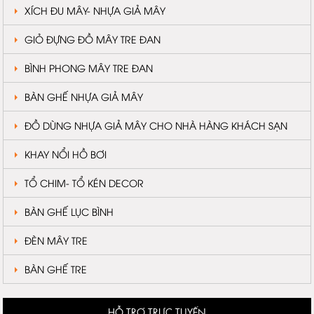
XÍCH ĐU MÂY- NHỰA GIẢ MÂY
GIỎ ĐỰNG ĐỒ MÂY TRE ĐAN
BÌNH PHONG MÂY TRE ĐAN
BÀN GHẾ NHỰA GIẢ MÂY
ĐỒ DÙNG NHỰA GIẢ MÂY CHO NHÀ HÀNG KHÁCH SẠN
KHAY NỔI HỒ BƠI
TỔ CHIM- TỔ KÉN DECOR
BÀN GHẾ LỤC BÌNH
ĐÈN MÂY TRE
BÀN GHẾ TRE
HỖ TRỢ TRỰC TUYẾN