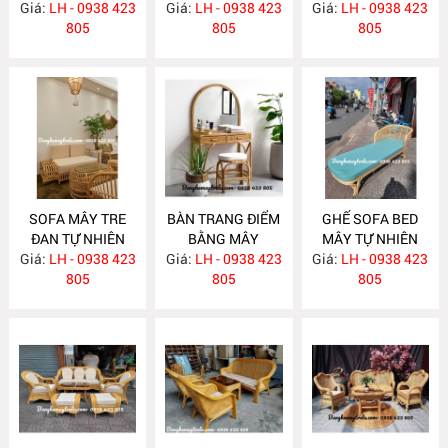
Giá:
LH - 0938 423
MA652
Giá:
LH - 0938 423
Giá:
KHÁCH HIỆN ĐẠI
LH - 0938 423
805
805
MA637
805
SOFA MÂY TRE
BÀN TRANG ĐIỂM
GHẾ SOFA BED
ĐAN TỰ NHIÊN
BẰNG MÂY
MÂY TỰ NHIÊN
Giá:
LH - 0938 423
MA636
Giá:
LH - 0938 423
MA635
Giá:
LH - 0938 423
MA625
805
805
805