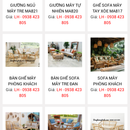
GIƯỜNG NGỦ
GIƯỜNG MÂY TỰ
GHẾ SOFA MÂY
MÂY TRE MA821
NHIÊN MA820
TAY XÒE MA817
Giá:
LH - 0938 423
Giá:
LH - 0938 423
Giá:
LH - 0938 423
805
805
805
BÀN GHẾ MÂY
BÀN GHẾ SOFA
SOFA MÂY
PHÒNG KHÁCH
MÂY TRE ĐAN
PHÒNG KHÁCH
Giá:
NHỎ GỌN MA814
LH - 0938 423
Giá:
LH - 0938 423
MA813
Giá:
LH - 0938 423
MA812
805
805
805