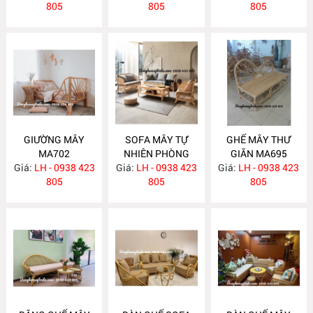
805
805
805
GIƯỜNG MÂY
SOFA MÂY TỰ
GHẾ MÂY THƯ
MA702
NHIÊN PHÒNG
GIÃN MA695
Giá:
LH - 0938 423
Giá:
KHÁCH MA697
LH - 0938 423
Giá:
LH - 0938 423
805
805
805