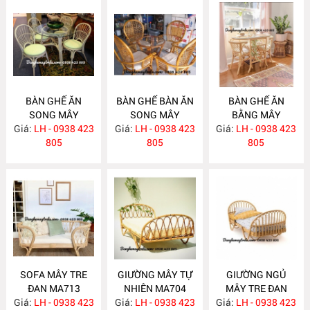
BÀN GHẾ ĂN
BÀN GHẾ BÀN ĂN
BÀN GHẾ ĂN
SONG MÂY
SONG MÂY
BẰNG MÂY
Giá:
LH - 0938 423
MA726
Giá:
LH - 0938 423
MA725
Giá:
LH - 0938 423
MA724
805
805
805
SOFA MÂY TRE
GIƯỜNG MÂY TỰ
GIƯỜNG NGỦ
ĐAN MA713
NHIÊN MA704
MÂY TRE ĐAN
Giá:
LH - 0938 423
Giá:
LH - 0938 423
Giá:
LH - 0938 423
MA703