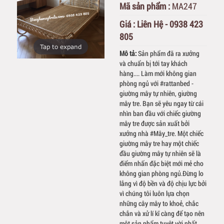
Mã sản phẩm :
MA247
Giá :
Liên Hệ - 0938 423
805
Tap to expand
Mô tả:
Sản phẩm đã ra xưởng
và chuẩn bị tới tay khách
hàng.... Làm mới không gian
phòng ngủ với #rattanbed -
giường mây tự nhiên, giường
mây tre. Bạn sẽ yêu ngay từ cái
nhìn ban đầu với chiếc giường
mây tre được sản xuất bởi
xưởng nhà #Mây_tre. Một chiếc
giường mây tre hay một chiếc
đầu giường mây tự nhiên sẽ là
điểm nhấn đặc biệt mới mẻ cho
không gian phòng ngủ.Đừng lo
lắng vì độ bền và độ chịu lực bởi
vì chúng tôi luôn lựa chọn
những cây mây to khoẻ, chắc
chắn và xử lí kĩ càng để tạo nên
một sản phẩm tuyệt vời nhất.