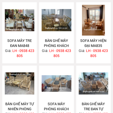
SOFA MÂY TRE
BÀN GHẾ MÂY
SOFA MÂY HIỆN
ĐAN MA848
PHÒNG KHÁCH
ĐẠI MA835
Giá:
LH - 0938 423
Giá:
LH - 0938 423
MA839
Giá:
LH - 0938 423
805
805
805
BÀN GHẾ MÂY TỰ
SOFA MÂY
BÀN GHẾ MÂY
NHIÊN PHÒNG
PHÒNG KHÁCH
TRE ĐAN TỰ