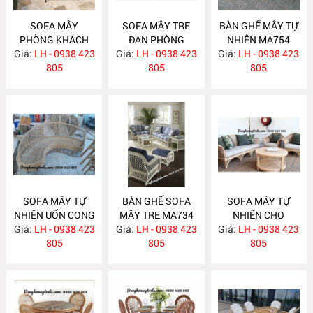
SOFA MÂY
SOFA MÂY TRE
BÀN GHẾ MÂY TỰ
PHÒNG KHÁCH
ĐAN PHÒNG
NHIÊN MA754
Giá:
LH - 0938 423
MA760
Giá:
KHÁCH MA755
LH - 0938 423
Giá:
LH - 0938 423
805
805
805
SOFA MÂY TỰ
BÀN GHẾ SOFA
SOFA MÂY TỰ
NHIÊN UỐN CONG
MÂY TRE MA734
NHIÊN CHO
Giá:
LH - 0938 423
MA743
Giá:
LH - 0938 423
Giá:
PHÒNG KHÁCH
LH - 0938 423
805
805
MA733
805