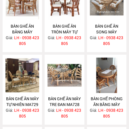
BÀN GHẾ ĂN
BÀN GHẾ ĂN
BÀN GHẾ ĂN
BẰNG MÂY
TRÒN MÂY TỰ
SONG MÂY
Giá:
LH - 0938 423
MA732
Giá:
NHIÊN MA731
LH - 0938 423
Giá:
LH - 0938 423
MA730
805
805
805
BÀN GHẾ ĂN MÂY
BÀN GHẾ ĂN MÂY
BÀN GHẾ PHÒNG
TỰ NHIÊN MA729
TRE ĐAN MA728
ĂN BẰNG MÂY
Giá:
LH - 0938 423
Giá:
LH - 0938 423
Giá:
LH - 0938 423
MA727
805
805
805