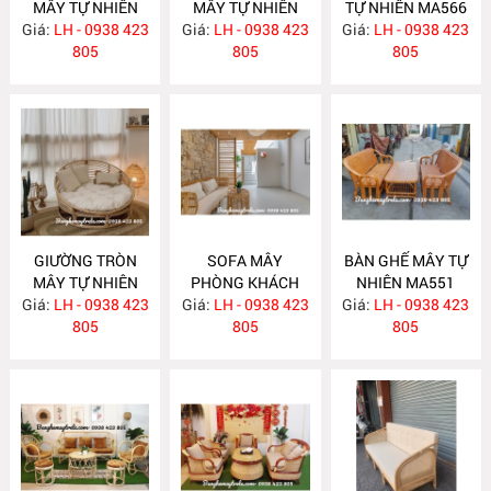
MÂY TỰ NHIÊN
MÂY TỰ NHIÊN
TỰ NHIÊN MA566
Giá:
LH - 0938 423
MA583
Giá:
LH - 0938 423
MA568
Giá:
LH - 0938 423
805
805
805
GIƯỜNG TRÒN
SOFA MÂY
BÀN GHẾ MÂY TỰ
MÂY TỰ NHIÊN
PHÒNG KHÁCH
NHIÊN MA551
Giá:
LH - 0938 423
MA563
Giá:
LH - 0938 423
MA557
Giá:
LH - 0938 423
805
805
805