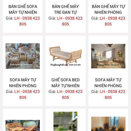
BÀN GHẾ SOFA
BÀN GHẾ MÂY
BÀN GHẾ MÂY TỰ
MÂY TỰ NHIÊN
TRE ĐAN TỰ
NHIÊN PHÒNG
Giá:
PHÒNG KHÁCH
LH - 0938 423
Giá:
NHIÊN MA622
LH - 0938 423
Giá:
KHÁCH LƯỚI MẮT
LH - 0938 423
MA624
805
805
CÁO MA621
805
SOFA MÂY TỰ
GHẾ SOFA BED
SOFA MÂY TỰ
NHIÊN PHÒNG
MÂY TỰ NHIÊN
NHIÊN PHÒNG
Giá:
KHÁCH MA620
LH - 0938 423
Giá:
LH - 0938 423
MA615
Giá:
KHÁCH MA612
LH - 0938 423
805
805
805