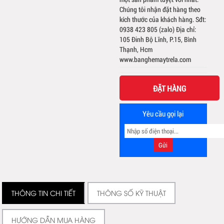
Chúng tôi nhận đặt hàng theo
kích thước của khách hàng. Sđt:
0938 423 805 (zalo) Địa chỉ:
105 Đinh Bộ Lĩnh, P.15, Bình
Thạnh, Hcm
www.banghemaytrela.com
ĐẶT HÀNG
Yêu cầu gọi lại
THÔNG TIN CHI TIẾT
THÔNG SỐ KỸ THUẬT
HƯỚNG DẪN MUA HÀNG