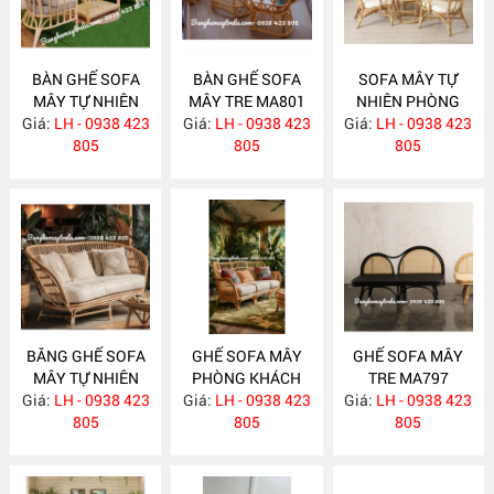
BÀN GHẾ SOFA
BÀN GHẾ SOFA
SOFA MÂY TỰ
MÂY TỰ NHIÊN
MÂY TRE MA801
NHIÊN PHÒNG
Giá:
PHÒNG KHÁCH
LH - 0938 423
Giá:
LH - 0938 423
Giá:
KHÁCH MA800
LH - 0938 423
MA811
805
805
805
BĂNG GHẾ SOFA
GHẾ SOFA MÂY
GHẾ SOFA MÂY
MÂY TỰ NHIÊN
PHÒNG KHÁCH
TRE MA797
Giá:
PHÒNG KHÁCH
LH - 0938 423
Giá:
LH - 0938 423
MA798
Giá:
LH - 0938 423
MA799
805
805
805