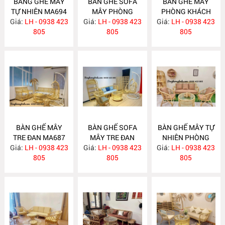
BĂNG GHẾ MÂY
BÀN GHẾ SOFA
BÀN GHẾ MÂY
TỰ NHIÊN MA694
MÂY PHÒNG
PHÒNG KHÁCH
Giá:
LH - 0938 423
Giá:
KHÁCH MA689
LH - 0938 423
Giá:
LH - 0938 423
MA688
805
805
805
BÀN GHẾ MÂY
BÀN GHẾ SOFA
BÀN GHẾ MÂY TỰ
TRE ĐAN MA687
MÂY TRE ĐAN
NHIÊN PHÒNG
Giá:
LH - 0938 423
Giá:
LH - 0938 423
MA686
Giá:
KHÁCH MA685
LH - 0938 423
805
805
805