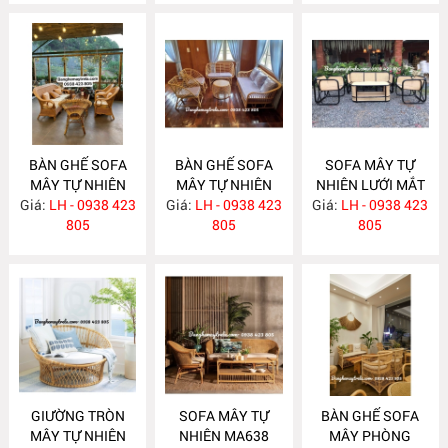
BÀN GHẾ SOFA
BÀN GHẾ SOFA
SOFA MÂY TỰ
MÂY TỰ NHIÊN
MÂY TỰ NHIÊN
NHIÊN LƯỚI MẮT
Giá:
LH - 0938 423
MA663
Giá:
LH - 0938 423
MA657
Giá:
CÁO MA656
LH - 0938 423
805
805
805
GIƯỜNG TRÒN
SOFA MÂY TỰ
BÀN GHẾ SOFA
MÂY TỰ NHIÊN
NHIÊN MA638
MÂY PHÒNG