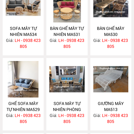
SOFA MÂY TỰ
BÀN GHẾ MÂY TỰ
BÀN GHẾ MÂY
NHIÊN MA534
NHIÊN MA531
MA530
Giá:
LH - 0938 423
Giá:
LH - 0938 423
Giá:
LH - 0938 423
805
805
805
GHẾ SOFA MÂY
SOFA MÂY TỰ
GIƯỜNG MÂY
TỰ NHIÊN MA529
NHIÊN PHÒNG
MA513
Giá:
LH - 0938 423
Giá:
KHÁCH KIỂU HIỆN
LH - 0938 423
Giá:
LH - 0938 423
805
ĐẠI MA523
805
805