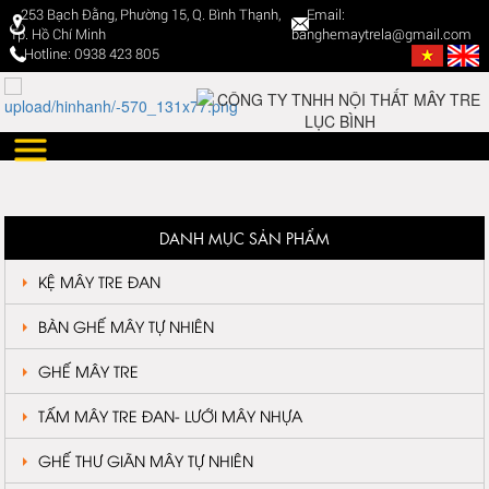
253 Bạch Đằng, Phường 15, Q. Bình Thạnh,
Email:
Tp. Hồ Chí Minh
banghemaytrela@gmail.com
Hotline: 0938 423 805
DANH MỤC SẢN PHẨM
KỆ MÂY TRE ĐAN
BÀN GHẾ MÂY TỰ NHIÊN
GHẾ MÂY TRE
TẤM MÂY TRE ĐAN- LƯỚI MÂY NHỰA
GHẾ THƯ GIÃN MÂY TỰ NHIÊN