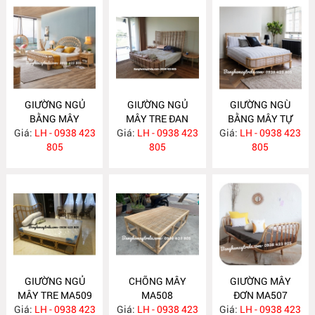
GIƯỜNG NGỦ
GIƯỜNG NGỦ
GIƯỜNG NGÙ
BẰNG MÂY
MÂY TRE ĐAN
BẰNG MÂY TỰ
Giá:
LH - 0938 423
MA512
Giá:
LH - 0938 423
MA511
Giá:
NHIÊN MA510
LH - 0938 423
805
805
805
GIƯỜNG NGỦ
CHÕNG MÂY
GIƯỜNG MÂY
MÂY TRE MA509
MA508
ĐƠN MA507
Giá:
LH - 0938 423
Giá:
LH - 0938 423
Giá:
LH - 0938 423