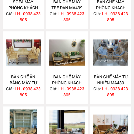
SOFA MÂY
BÀN GHẾ MÂY
BÀN GHẾ MÂY
PHÒNG KHÁCH
TRE ĐAN MA499
PHÒNG KHÁCH
Giá:
KIỂU HIỆN ĐẠI
LH - 0938 423
Giá:
LH - 0938 423
Giá:
KIỂU HIỆN ĐẠI
LH - 0938 423
MA502
805
805
MA493
805
BÀN GHẾ ĂN
BÀN GHẾ MÂY
BÀN GHẾ MÂY TỰ
BẰNG MÂY TỰ
PHÒNG KHÁCH
NHIÊN MA489
Giá:
NHIÊN MA492
LH - 0938 423
Giá:
LH - 0938 423
MA490
Giá:
LH - 0938 423
805
805
805