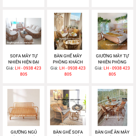
SOFA MÂY TỰ
BÀN GHẾ MÂY
GIƯỜNG MÂY TỰ
NHIÊN HIỆN ĐẠI
PHÒNG KHÁCH
NHIÊN PHÒNG
Giá:
LH - 0938 423
MA586
Giá:
NHỎ GỌN MA585
LH - 0938 423
Giá:
NGỦ MA584
LH - 0938 423
805
805
805
GIƯỜNG NGỦ
BÀN GHẾ SOFA
BÀN GHẾ ĂN MÂY