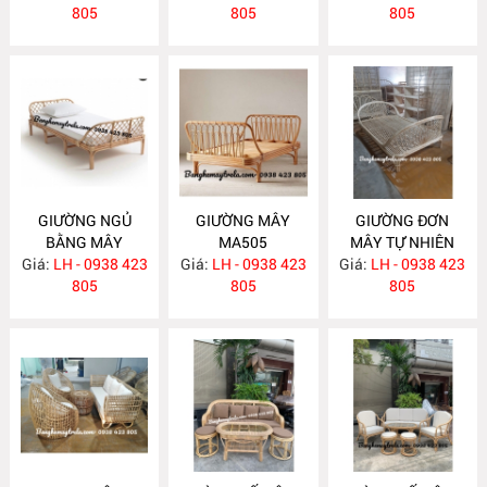
805
805
805
GIƯỜNG NGỦ
GIƯỜNG MÂY
GIƯỜNG ĐƠN
BẰNG MÂY
MA505
MÂY TỰ NHIÊN
Giá:
LH - 0938 423
MA506
Giá:
LH - 0938 423
Giá:
LH - 0938 423
MA504
805
805
805