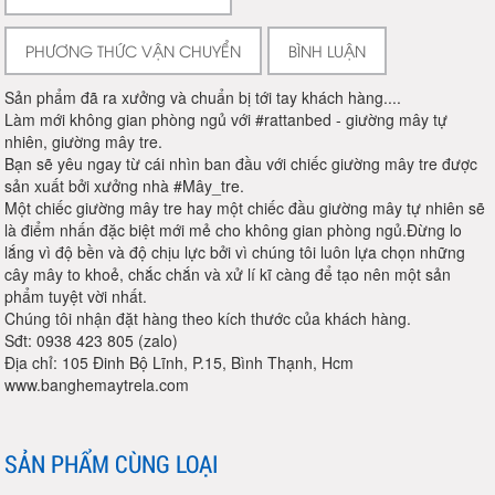
PHƯƠNG THỨC VẬN CHUYỂN
BÌNH LUẬN
Sản phẩm đã ra xưởng và chuẩn bị tới tay khách hàng....
Làm mới không gian phòng ngủ với #rattanbed - giường mây tự
nhiên, giường mây tre.
Bạn sẽ yêu ngay từ cái nhìn ban đầu với chiếc giường mây tre được
sản xuất bởi xưởng nhà #Mây_tre.
Một chiếc giường mây tre hay một chiếc đầu giường mây tự nhiên sẽ
là điểm nhấn đặc biệt mới mẻ cho không gian phòng ngủ.Đừng lo
lắng vì độ bền và độ chịu lực bởi vì chúng tôi luôn lựa chọn những
cây mây to khoẻ, chắc chắn và xử lí kĩ càng để tạo nên một sản
phẩm tuyệt vời nhất.
Chúng tôi nhận đặt hàng theo kích thước của khách hàng.
Sđt: 0938 423 805 (zalo)
Địa chỉ: 105 Đinh Bộ Lĩnh, P.15, Bình Thạnh, Hcm
www.banghemaytrela.com
SẢN PHẨM CÙNG LOẠI