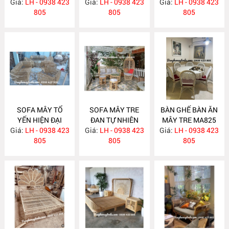
Giá:
KHÁCH MA834
LH - 0938 423
Giá:
HIỆN ĐẠI MA833
LH - 0938 423
Giá:
NHIÊN MA832
LH - 0938 423
805
805
805
SOFA MÂY TỔ
SOFA MÂY TRE
BÀN GHẾ BÀN ĂN
YẾN HIỆN ĐẠI
ĐAN TỰ NHIÊN
MÂY TRE MA825
Giá:
LH - 0938 423
MA831
Giá:
LH - 0938 423
MA830
Giá:
LH - 0938 423
805
805
805