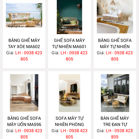
BĂNG GHẾ MÂY
GHẾ SOFA MÂY
BĂNG GHẾ SOFA
TAY XÒE MA602
TỰ NHIÊN MA601
MÂY TỰ NHIÊN
Giá:
LH - 0938 423
Giá:
LH - 0938 423
Giá:
LH - 0938 423
MA597
805
805
805
BĂNG GHẾ SOFA
SOFA MÂY TỰ
BÀN GHẾ MÂY
MÂY UỐN MA596
NHIÊN PHÒNG
TRE ĐAN TỰ
Giá:
LH - 0938 423
Giá:
KHÁCH MA588
LH - 0938 423
Giá:
NHIÊN MA587
LH - 0938 423
805
805
805