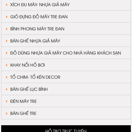
XÍCH ĐU MÂY- NHỰA GIẢ MÂY
GIỎ ĐỰNG ĐỒ MÂY TRE ĐAN
BÌNH PHONG MÂY TRE ĐAN
BÀN GHẾ NHỰA GIẢ MÂY
ĐỒ DÙNG NHỰA GIẢ MÂY CHO NHÀ HÀNG KHÁCH SẠN
KHAY NỔI HỒ BƠI
TỔ CHIM- TỔ KÉN DECOR
BÀN GHẾ LỤC BÌNH
ĐÈN MÂY TRE
BÀN GHẾ TRE
HỖ TRỢ TRỰC TUYẾN