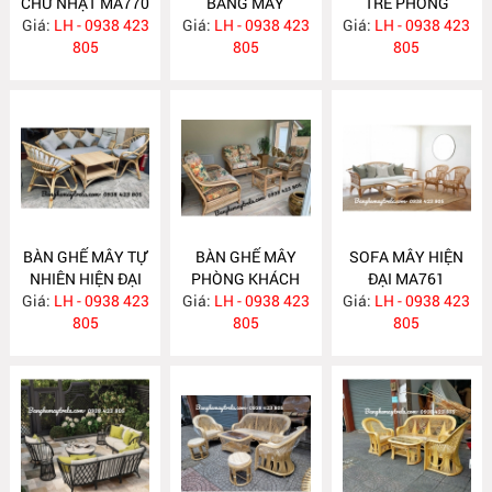
CHỮ NHẬT MA770
BẰNG MÂY
TRE PHÒNG
Giá:
LH - 0938 423
Giá:
LH - 0938 423
MA769
Giá:
KHÁCH MA764
LH - 0938 423
805
805
805
BÀN GHẾ MÂY TỰ
BÀN GHẾ MÂY
SOFA MÂY HIỆN
NHIÊN HIỆN ĐẠI
PHÒNG KHÁCH
ĐẠI MA761
Giá:
LH - 0938 423
MA763
Giá:
LH - 0938 423
MA762
Giá:
LH - 0938 423
805
805
805