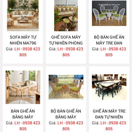
SOFA MÂY TỰ
GHẾ SOFA MÂY
BỘ BÀN GHẾ ĂN
NHIÊN MA796
TỰ NHIÊN PHÒNG
MÂY TRE ĐAN
Giá:
LH - 0938 423
Giá:
KHÁCH MA795
LH - 0938 423
Giá:
LH - 0938 423
MA784
805
805
805
BÀN GHẾ ĂN
BỘ BÀN GHẾ ĂN
GHẾ ĂN MÂY TRE
BĂNG MÂY
BẰNG MÂY
ĐAN TỰ NHIÊN
Giá:
LH - 0938 423
MA783
Giá:
LH - 0938 423
MA782
Giá:
LH - 0938 423
MA781
805
805
805