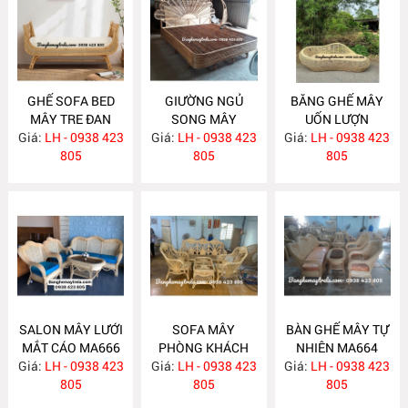
GHẾ SOFA BED
GIƯỜNG NGỦ
BĂNG GHẾ MÂY
MÂY TRE ĐAN
SONG MÂY
UỐN LƯỢN
Giá:
LH - 0938 423
MA671
Giá:
LH - 0938 423
MA670
Giá:
LH - 0938 423
MA667
805
805
805
SALON MÂY LƯỚI
SOFA MÂY
BÀN GHẾ MÂY TỰ
MẮT CÁO MA666
PHÒNG KHÁCH
NHIÊN MA664
Giá:
LH - 0938 423
Giá:
LH - 0938 423
MA665
Giá:
LH - 0938 423
805
805
805