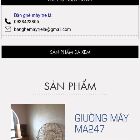
Bàn ghế mây tre lá
0938423805
banghemaytrela@gmail.com
SẢN PHẨM ĐÃ XEM
SẢN PHẨM
GIƯỜNG MÂY
MA247