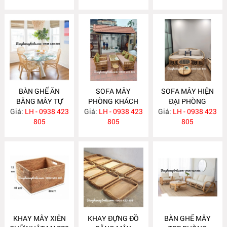
BÀN GHẾ ĂN
SOFA MÂY
SOFA MÂY HIỆN
BẰNG MÂY TỰ
PHÒNG KHÁCH
ĐẠI PHÒNG
Giá:
NHIÊN MA780
LH - 0938 423
Giá:
KIỂU DÁNG ĐƠN
LH - 0938 423
Giá:
KHÁCH MA777
LH - 0938 423
805
GIẢN MA778
805
805
KHAY MÂY XIÊN
KHAY ĐỰNG ĐỒ
BÀN GHẾ MÂY