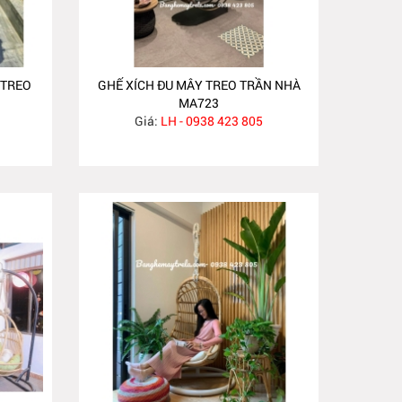
 TREO
GHẾ XÍCH ĐU MÂY TREO TRẦN NHÀ
MA723
Giá:
LH - 0938 423 805