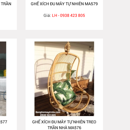
O TRẦN
GHẾ XÍCH ĐU MÂY TỰ NHIÊN MA579
Giá:
LH - 0938 423 805
A577
GHẾ XÍCH ĐU MÂY TỰ NHIÊN TREO
TRẦN NHÀ MA576