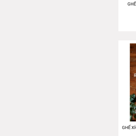
GHẾ
GHẾ X