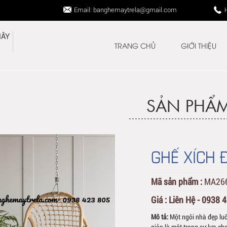
Email: banghemaytrela@gmail.com
TRANG CHỦ
GIỚI THIỆU
SẢN PHẨ
GHẾ XÍCH 
Mã sản phẩm :
MA26
Giá :
Liên Hệ - 0938 
Mô tả:
Một ngôi nhà đẹp lu
giản là một trong sự lựa ch