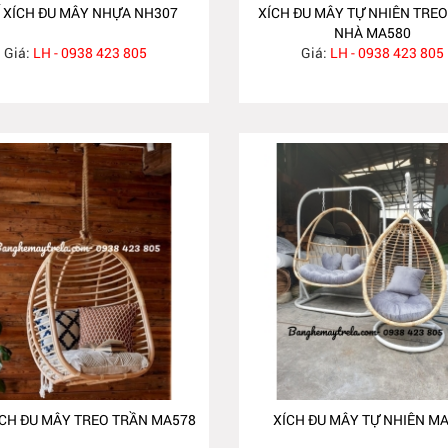
 XÍCH ĐU MÂY NHỰA NH307
XÍCH ĐU MÂY TỰ NHIÊN TRE
NHÀ MA580
Giá:
LH - 0938 423 805
Giá:
LH - 0938 423 805
ÍCH ĐU MÂY TREO TRẦN MA578
XÍCH ĐU MÂY TỰ NHIÊN M