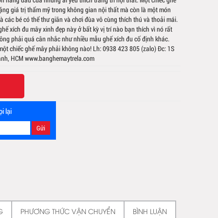
tặng giá trị thẩm mỹ trong không gian nội thất mà còn là một món
 các bé có thể thư giãn và chơi đùa vô cùng thích thú và thoải mái.
ế xích đu mây xinh đẹp này ở bất kỳ vị trí nào bạn thích vì nó rất
hông phải quá cân nhắc như nhiều mẫu ghế xích đu cố định khác.
 một chiếc ghế mây phải không nào! Lh: 0938 423 805 (zalo) Đc: 1S
Thạnh, HCM www.banghemaytrela.com
i lại
G
PHƯƠNG THỨC VẬN CHUYỂN
BÌNH LUẬN