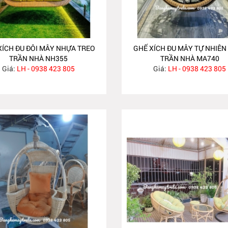
XÍCH ĐU ĐÔI MÂY NHỰA TREO
GHẾ XÍCH ĐU MÂY TỰ NHIÊN
TRẦN NHÀ NH355
TRẦN NHÀ MA740
Giá:
LH - 0938 423 805
Giá:
LH - 0938 423 805