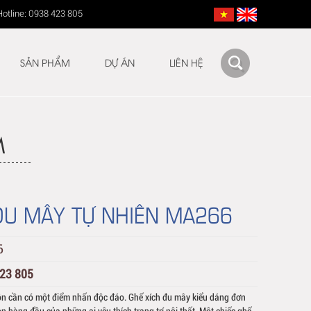
Hotline: 0938 423 805
SẢN PHẨM
DỰ ÁN
LIÊN HỆ
M
ĐU MÂY TỰ NHIÊN MA266
6
423 805
ôn cần có một điểm nhấn độc đáo. Ghế xích đu mây kiểu dáng đơn
ọn hàng đầu của những ai yêu thích trang trí nội thất. Một chiếc ghế