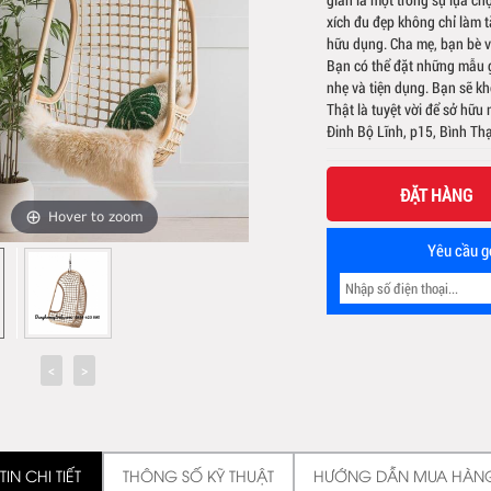
xích đu đẹp không chỉ làm 
hữu dụng. Cha mẹ, bạn bè và
Bạn có thể đặt những mẫu gh
nhẹ và tiện dụng. Bạn sẽ k
Thật là tuyệt vời để sở hữu
Đinh Bộ Lĩnh, p15, Bình 
ĐẶT HÀNG
Hover to zoom
Yêu cầu gọ
IN CHI TIẾT
THÔNG SỐ KỸ THUẬT
HƯỚNG DẪN MUA HÀN