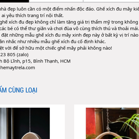
hà đẹp luôn cần có một điểm nhấn độc đáo. Ghế xích đu mây kiể
i yêu thích trang trí nội thất.
ghế xích đu đẹp không chỉ làm tặng giá trị thẩm mỹ trong không
các bé có thể thư giãn và chơi đùa vô cùng thích thú và thoải mái
 đặt những mẫu ghế xích đu mây xinh đẹp này ở bất kỳ vị trí nào 
ân nhắc như nhiều mẫu ghế xích đu cố định khác.
yệt vời để sở hữu một chiếc ghế mây phải không nào!
23 805 (zalo)
nh Bộ Lĩnh, p15, Bình Thạnh, HCM
hemaytrela.com
ẨM CÙNG LOẠI