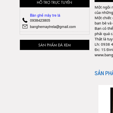
HỖ TRỢ TRỰC TUYẾN
Một ngôi n
của những a
Bàn ghế mây tre lá
Một chiếc 
0938423805
bạn bè và 
banghemaytrela@gmail.com
Bạn có thể
phải quá c
Thật là tu
Lh: 0938 4
SẢN PHẨM ĐÃ XEM
Đc: 1S Đi
www.bang
SẢN PH