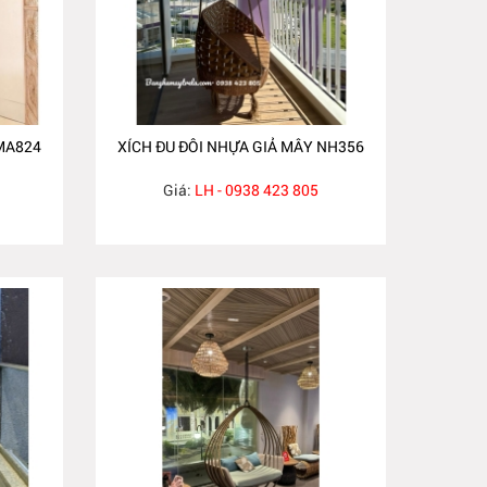
MA824
XÍCH ĐU ĐÔI NHỰA GIẢ MÂY NH356
Giá:
LH - 0938 423 805