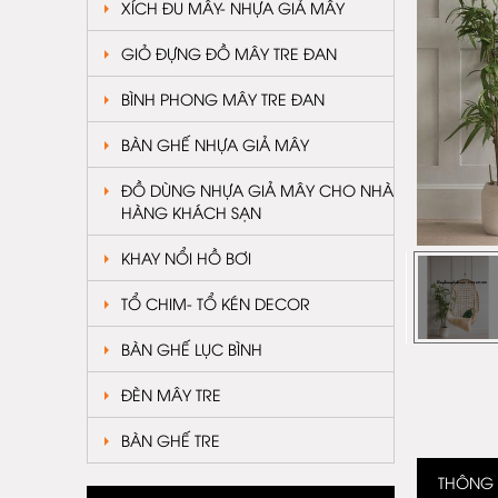
XÍCH ĐU MÂY- NHỰA GIẢ MÂY
GIỎ ĐỰNG ĐỒ MÂY TRE ĐAN
BÌNH PHONG MÂY TRE ĐAN
BÀN GHẾ NHỰA GIẢ MÂY
ĐỒ DÙNG NHỰA GIẢ MÂY CHO NHÀ
HÀNG KHÁCH SẠN
KHAY NỔI HỒ BƠI
TỔ CHIM- TỔ KÉN DECOR
BÀN GHẾ LỤC BÌNH
ĐÈN MÂY TRE
BÀN GHẾ TRE
THÔNG T