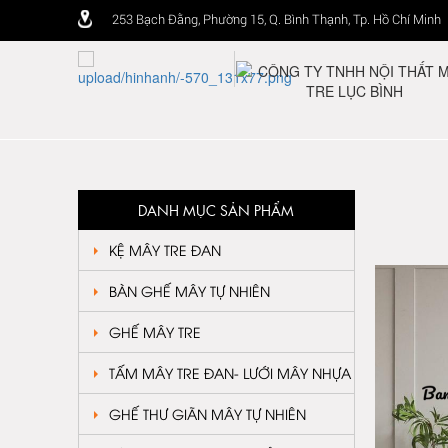
253 Bạch Đằng, Phường 15, Q. Bình Thạnh, Tp. Hồ Chí Minh
DANH MỤC SẢN PHẨM
KỆ MÂY TRE ĐAN
BÀN GHẾ MÂY TỰ NHIÊN
GHẾ MÂY TRE
TẤM MÂY TRE ĐAN- LƯỚI MÂY NHỰA
GHẾ THƯ GIÃN MÂY TỰ NHIÊN