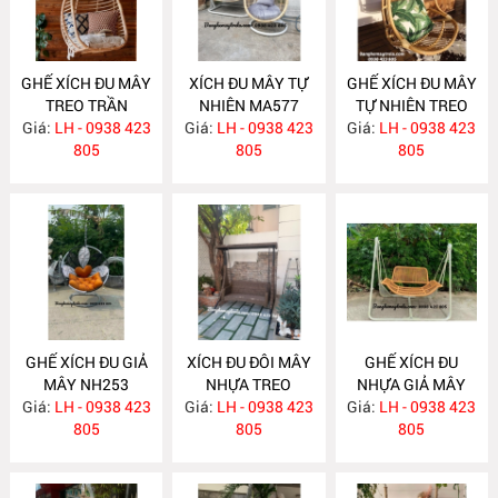
GHẾ XÍCH ĐU MÂY
XÍCH ĐU MÂY TỰ
GHẾ XÍCH ĐU MÂY
TREO TRẦN
NHIÊN MA577
TỰ NHIÊN TREO
Giá:
LH - 0938 423
MA578
Giá:
LH - 0938 423
TRẦN NHÀ MA576
Giá:
LH - 0938 423
805
805
805
GHẾ XÍCH ĐU GIẢ
XÍCH ĐU ĐÔI MÂY
GHẾ XÍCH ĐU
MÂY NH253
NHỰA TREO
NHỰA GIẢ MÂY
Giá:
LH - 0938 423
Giá:
NGOÀI TRỜI
LH - 0938 423
Giá:
NGOÀI TRỜI
LH - 0938 423
805
NH252
805
NH251
805