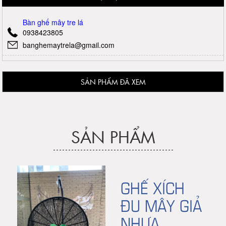
Bàn ghế mây tre lá
0938423805
banghemaytrela@gmail.com
SẢN PHẨM ĐÃ XEM
SẢN PHẨM
GHẾ XÍCH
ĐU MÂY GIẢ
NHỰA