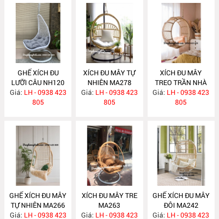
GHẾ XÍCH ĐU
XÍCH ĐU MÂY TỰ
XÍCH ĐU MÂY
LƯỠI CÂU NH120
NHIÊN MA278
TREO TRẦN NHÀ
Giá:
LH - 0938 423
Giá:
LH - 0938 423
Giá:
LH - 0938 423
MA271
805
805
805
GHẾ XÍCH ĐU MÂY
XÍCH ĐU MÂY TRE
GHẾ XÍCH ĐU MÂY
TỰ NHIÊN MA266
MA263
ĐÔI MA242
Giá:
LH - 0938 423
Giá:
LH - 0938 423
Giá:
LH - 0938 423