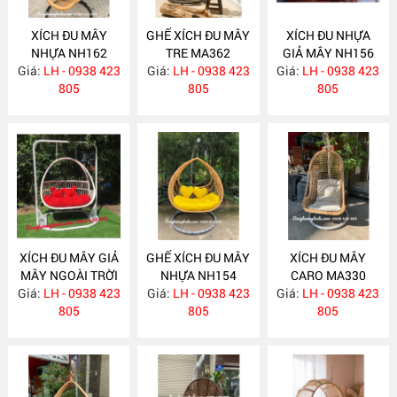
XÍCH ĐU MÂY
GHẾ XÍCH ĐU MÂY
XÍCH ĐU NHỰA
NHỰA NH162
TRE MA362
GIẢ MÂY NH156
Giá:
LH - 0938 423
Giá:
LH - 0938 423
Giá:
LH - 0938 423
805
805
805
XÍCH ĐU MÂY GIẢ
GHẾ XÍCH ĐU MÂY
XÍCH ĐU MÂY
MÂY NGOÀI TRỜI
NHỰA NH154
CARO MA330
Giá:
LH - 0938 423
NH155
Giá:
LH - 0938 423
Giá:
LH - 0938 423
805
805
805