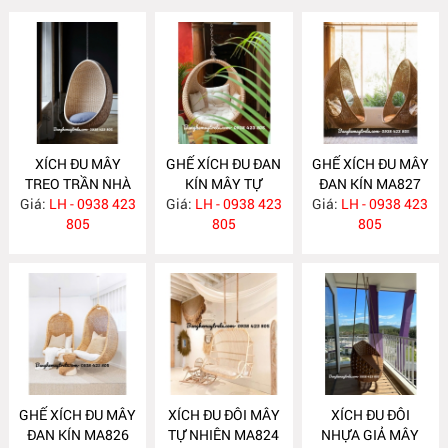
XÍCH ĐU MÂY
GHẾ XÍCH ĐU ĐAN
GHẾ XÍCH ĐU MÂY
TREO TRẦN NHÀ
KÍN MÂY TỰ
ĐAN KÍN MA827
Giá:
LH - 0938 423
MA829
Giá:
NHIÊN TREO
LH - 0938 423
Giá:
LH - 0938 423
805
TRẦN NHÀ MA828
805
805
GHẾ XÍCH ĐU MÂY
XÍCH ĐU ĐÔI MÂY
XÍCH ĐU ĐÔI
ĐAN KÍN MA826
TỰ NHIÊN MA824
NHỰA GIẢ MÂY