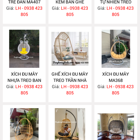
TRE ĐAN MA407
KÈM BÀN GHẾ
TỰ NHIÊN TREO
Giá:
LH - 0938 423
Giá:
MÂY NHỰA
LH - 0938 423
TRẦN NHÀ MA406
Giá:
LH - 0938 423
805
NH175
805
805
XÍCH ĐU MÂY
GHẾ XÍCH ĐU MÂY
XÍCH ĐU MÂY
NHỰA TREO BAN
TREO TRẦN NHÀ
MA368
Giá:
CÔNG NH169
LH - 0938 423
Giá:
LH - 0938 423
MA376
Giá:
LH - 0938 423
805
805
805