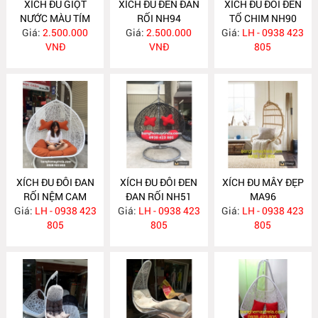
XÍCH ĐU GIỌT
XÍCH ĐU ĐEN ĐAN
XÍCH ĐU ĐÔI ĐEN
NƯỚC MÀU TÍM
RỐI NH94
TỔ CHIM NH90
Giá:
NH95
2.500.000
Giá:
2.500.000
Giá:
LH - 0938 423
VNĐ
VNĐ
805
XÍCH ĐU ĐÔI ĐAN
XÍCH ĐU ĐÔI ĐEN
XÍCH ĐU MÂY ĐẸP
RỐI NỆM CAM
ĐAN RỐI NH51
MA96
Giá:
ĐẤT NH73
LH - 0938 423
Giá:
LH - 0938 423
Giá:
LH - 0938 423
805
805
805