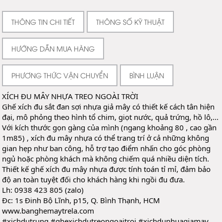
THÔNG TIN CHI TIẾT
THÔNG SỐ KỸ THUẬT
HƯỚNG DẪN MUA HÀNG
PHƯƠNG THỨC VẬN CHUYỂN
BÌNH LUẬN
XÍCH ĐU MÂY NHỰA TREO NGOÀI TRỜI
Ghế xích đu sắt đan sợi nhựa giả mây có thiết kế cách tân hiện 
đại, mô phỏng theo hình tổ chim, giọt nước, quả trứng, hồ lô,...
Với kích thước gọn gàng của mình (ngang khoảng 80 , cao gần 
1m85) , xích đu mây nhựa có thể trang trí ở cả những không 
gian hẹp như ban công, hỗ trợ tạo điểm nhấn cho góc phòng 
ngủ hoặc phòng khách mà không chiếm quá nhiều diện tích.
Thiết kế ghế xích đu mây nhựa được tính toán tỉ mỉ, đảm bảo 
độ an toàn tuyệt đối cho 
khách hàng khi ngồi đu đưa.
Lh: 0938 423 805 (zalo)
Đc: 1s Đinh Bộ Lĩnh, p15, Q. Bình Thạnh, HCM
www.banghemaytrela.com
#xichdutrung
#ghexichdutreongoaitroi
#xichdunhuagiamay