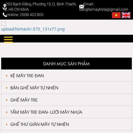
253 Bạch Đằng, Phường 15, Q. Bình Thạnh,
Email:
Tp. Hồ Chí Minh
banghemaytrela@gmail.com
Hotline: 0938 423 805
DANH MỤC SẢN PHẨM
KỆ MÂY TRE ĐAN
BÀN GHẾ MÂY TỰ NHIÊN
GHẾ MÂY TRE
TẤM MÂY TRE ĐAN- LƯỚI MÂY NHỰA
GHẾ THƯ GIÃN MÂY TỰ NHIÊN