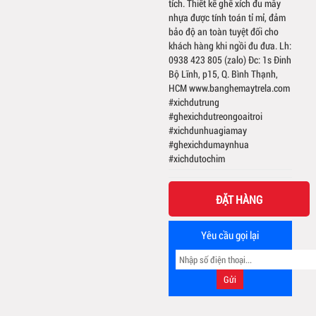
tích. Thiết kế ghế xích đu mây
nhựa được tính toán tỉ mỉ, đảm
bảo độ an toàn tuyệt đối cho
khách hàng khi ngồi đu đưa. Lh:
0938 423 805 (zalo) Đc: 1s Đinh
Bộ Lĩnh, p15, Q. Bình Thạnh,
HCM www.banghemaytrela.com
#xichdutrung
#ghexichdutreongoaitroi
#xichdunhuagiamay
#ghexichdumaynhua
#xichdutochim
ĐẶT HÀNG
Yêu cầu gọi lại