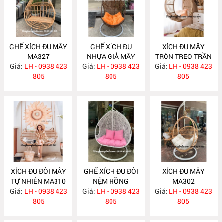
GHẾ XÍCH ĐU MÂY
GHẾ XÍCH ĐU
XÍCH ĐU MÂY
MA327
NHỰA GIẢ MÂY
TRÒN TREO TRẦN
Giá:
LH - 0938 423
Giá:
LH - 0938 423
NH132
Giá:
NHÀ MA313
LH - 0938 423
805
805
805
XÍCH ĐU ĐÔI MÂY
GHẾ XÍCH ĐU ĐÔI
XÍCH ĐU MÂY
TỰ NHIÊN MA310
NỆM HỒNG
MA302
Giá:
LH - 0938 423
Giá:
LH - 0938 423
NH123
Giá:
LH - 0938 423
805
805
805