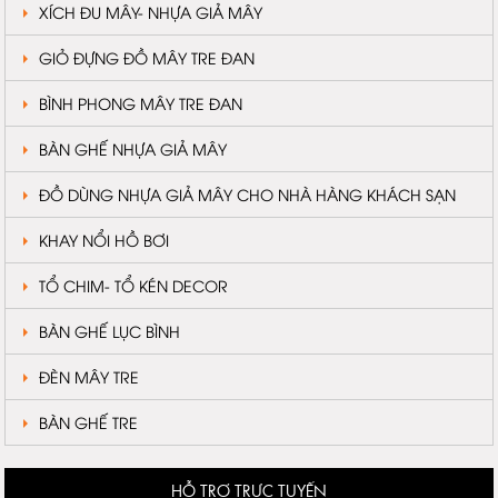
XÍCH ĐU MÂY- NHỰA GIẢ MÂY
GIỎ ĐỰNG ĐỒ MÂY TRE ĐAN
BÌNH PHONG MÂY TRE ĐAN
BÀN GHẾ NHỰA GIẢ MÂY
ĐỒ DÙNG NHỰA GIẢ MÂY CHO NHÀ HÀNG KHÁCH SẠN
KHAY NỔI HỒ BƠI
TỔ CHIM- TỔ KÉN DECOR
BÀN GHẾ LỤC BÌNH
ĐÈN MÂY TRE
BÀN GHẾ TRE
HỖ TRỢ TRỰC TUYẾN