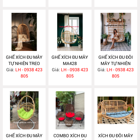
GHẾ XÍCH ĐU MÂY
GHẾ XÍCH ĐU MÂY
GHẾ XÍCH ĐU ĐÔI
TỰ NHIÊN TREO
MA428
MÂY TỰ NHIÊN
TRẦN NHÀ MA451
Giá:
LH - 0938 423
Giá:
LH - 0938 423
Giá:
TREO TRẦN NHÀ
LH - 0938 423
805
805
MA420
805
GHẾ XÍCH ĐU MÂY
COMBO XÍCH ĐU
XÍCH ĐU ĐÔI MÂY