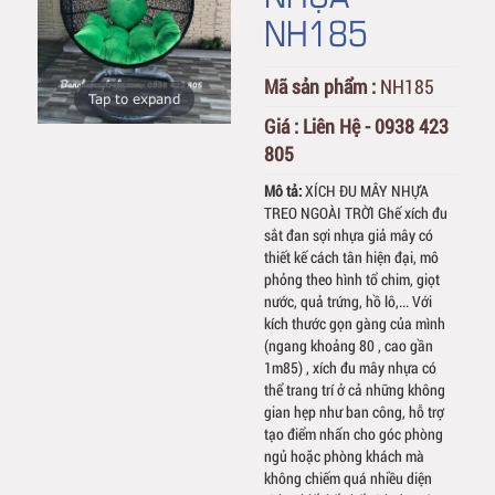
NH185
Mã sản phẩm :
NH185
Tap to expand
Giá :
Liên Hệ - 0938 423
805
Mô tả:
XÍCH ĐU MÂY NHỰA
TREO NGOÀI TRỜI Ghế xích đu
sắt đan sợi nhựa giả mây có
thiết kế cách tân hiện đại, mô
phỏng theo hình tổ chim, giọt
nước, quả trứng, hồ lô,... Với
kích thước gọn gàng của mình
(ngang khoảng 80 , cao gần
1m85) , xích đu mây nhựa có
thể trang trí ở cả những không
gian hẹp như ban công, hỗ trợ
tạo điểm nhấn cho góc phòng
ngủ hoặc phòng khách mà
không chiếm quá nhiều diện