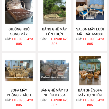
GIƯỜNG NGỦ
BĂNG GHẾ MÂY
SALON MÂY LƯỚI
SONG MÂY
UỐN LƯỢN
MẮT CÁO MA666
Giá:
LH - 0938 423
MA670
Giá:
LH - 0938 423
MA667
Giá:
LH - 0938 423
805
805
805
SOFA MÂY
BÀN GHẾ MÂY TỰ
BÀN GHẾ SOFA
PHÒNG KHÁCH
NHIÊN MA664
MÂY TỰ NHIÊN
Giá:
LH - 0938 423
MA665
Giá:
LH - 0938 423
Giá:
LH - 0938 423
MA663
805
805
805