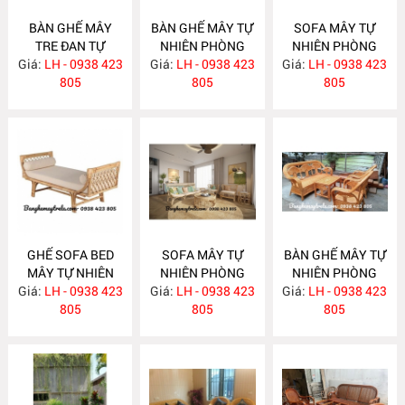
BÀN GHẾ MÂY
BÀN GHẾ MÂY TỰ
SOFA MÂY TỰ
TRE ĐAN TỰ
NHIÊN PHÒNG
NHIÊN PHÒNG
Giá:
NHIÊN MA622
LH - 0938 423
Giá:
KHÁCH LƯỚI MẮT
LH - 0938 423
Giá:
KHÁCH MA620
LH - 0938 423
805
CÁO MA621
805
805
GHẾ SOFA BED
SOFA MÂY TỰ
BÀN GHẾ MÂY TỰ
MÂY TỰ NHIÊN
NHIÊN PHÒNG
NHIÊN PHÒNG
Giá:
LH - 0938 423
MA615
Giá:
KHÁCH MA612
LH - 0938 423
Giá:
KHÁCH MA610
LH - 0938 423
805
805
805