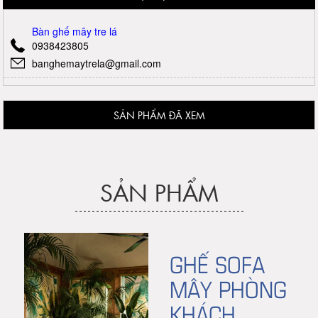
Bàn ghế mây tre lá
0938423805
banghemaytrela@gmail.com
SẢN PHẨM ĐÃ XEM
SẢN PHẨM
GHẾ SOFA
MÂY PHÒNG
KHÁCH