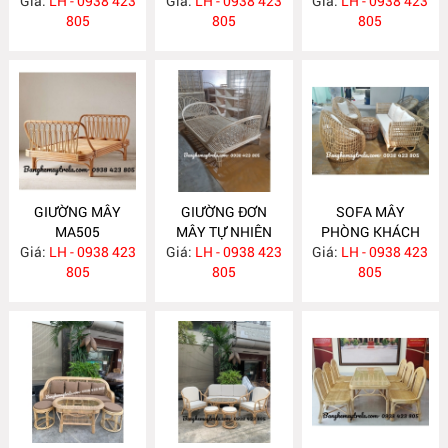
Giá:
LH - 0938 423
Giá:
LH - 0938 423
Giá:
LH - 0938 423
MA506
805
805
805
GIƯỜNG MÂY
GIƯỜNG ĐƠN
SOFA MÂY
MA505
MÂY TỰ NHIÊN
PHÒNG KHÁCH
Giá:
LH - 0938 423
Giá:
LH - 0938 423
MA504
Giá:
KIỂU HIỆN ĐẠI
LH - 0938 423
805
805
MA502
805