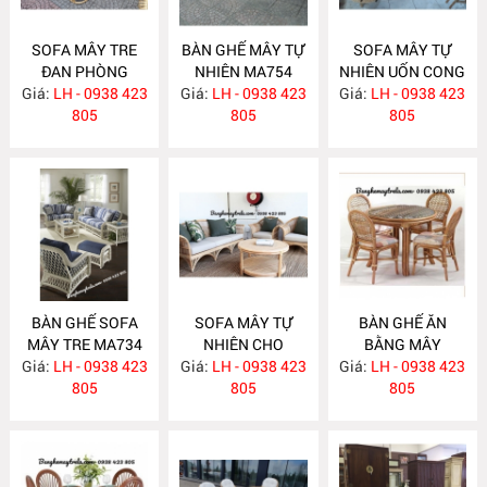
SOFA MÂY TRE
BÀN GHẾ MÂY TỰ
SOFA MÂY TỰ
ĐAN PHÒNG
NHIÊN MA754
NHIÊN UỐN CONG
Giá:
KHÁCH MA755
LH - 0938 423
Giá:
LH - 0938 423
Giá:
LH - 0938 423
MA743
805
805
805
BÀN GHẾ SOFA
SOFA MÂY TỰ
BÀN GHẾ ĂN
MÂY TRE MA734
NHIÊN CHO
BẰNG MÂY
Giá:
LH - 0938 423
Giá:
PHÒNG KHÁCH
LH - 0938 423
Giá:
LH - 0938 423
MA732
805
MA733
805
805