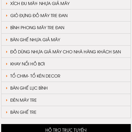
XÍCH ĐU MÂY- NHỰA GIẢ MÂY
GIỎ ĐỰNG ĐỒ MÂY TRE ĐAN
BÌNH PHONG MÂY TRE ĐAN
BÀN GHẾ NHỰA GIẢ MÂY
ĐỒ DÙNG NHỰA GIẢ MÂY CHO NHÀ HÀNG KHÁCH SẠN
KHAY NỔI HỒ BƠI
TỔ CHIM- TỔ KÉN DECOR
BÀN GHẾ LỤC BÌNH
ĐÈN MÂY TRE
BÀN GHẾ TRE
HỖ TRỢ TRỰC TUYẾN