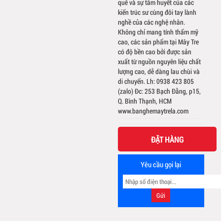
quê và sự tâm huyết của các
kiến trúc sư cùng đôi tay lành
nghề của các nghệ nhân.
Không chỉ mang tính thẩm mỹ
cao, các sản phẩm tại Mây Tre
có độ bền cao bởi được sản
xuất từ nguồn nguyên liệu chất
lượng cao, dễ dàng lau chùi và
di chuyển. Lh: 0938 423 805
(zalo) Đc: 253 Bạch Đằng, p15,
Q. Bình Thạnh, HCM
www.banghemaytrela.com
ĐẶT HÀNG
Yêu cầu gọi lại