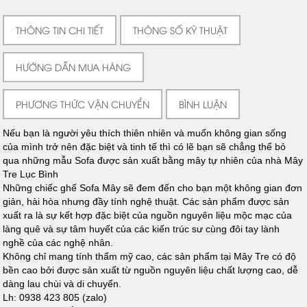
THÔNG TIN CHI TIẾT
THÔNG SỐ KỸ THUẬT
HƯỚNG DẪN MUA HÀNG
PHƯƠNG THỨC VẬN CHUYỂN
BÌNH LUẬN
Nếu bạn là người yêu thích thiên nhiên và muốn không gian sống
của mình trở nên đặc biệt và tinh tế thì có lẽ bạn sẽ chẳng thể bỏ
qua những mẫu Sofa được sản xuất bằng mây tự nhiên của nhà Mây
Tre Lục Bình
Những chiếc ghế Sofa Mây sẽ đem đến cho bạn một không gian đơn
giản, hài hòa nhưng đầy tính nghệ thuật. Các sản phẩm được sản
xuất ra là sự kết hợp đặc biệt của nguồn nguyên liệu mộc mạc của
làng quê và sự tâm huyết của các kiến trúc sư cùng đôi tay lành
nghề của các nghệ nhân.
Không chỉ mang tính thẩm mỹ cao, các sản phẩm tại Mây Tre có độ
bền cao bởi được sản xuất từ nguồn nguyên liệu chất lượng cao, dễ
dàng lau chùi và di chuyển.
Lh: 0938 423 805 (zalo)