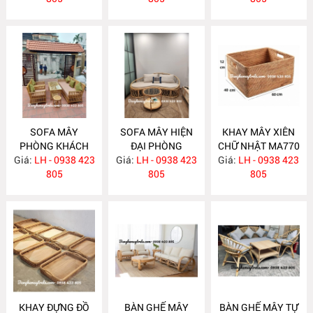
SOFA MÂY
SOFA MÂY HIỆN
KHAY MÂY XIÊN
PHÒNG KHÁCH
ĐẠI PHÒNG
CHỮ NHẬT MA770
Giá:
KIỂU DÁNG ĐƠN
LH - 0938 423
Giá:
KHÁCH MA777
LH - 0938 423
Giá:
LH - 0938 423
GIẢN MA778
805
805
805
KHAY ĐỰNG ĐỒ
BÀN GHẾ MÂY
BÀN GHẾ MÂY TỰ