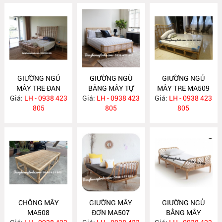
GIƯỜNG NGỦ
GIƯỜNG NGÙ
GIƯỜNG NGỦ
MÂY TRE ĐAN
BẰNG MÂY TỰ
MÂY TRE MA509
Giá:
LH - 0938 423
MA511
Giá:
NHIÊN MA510
LH - 0938 423
Giá:
LH - 0938 423
805
805
805
CHÕNG MÂY
GIƯỜNG MÂY
GIƯỜNG NGỦ
MA508
ĐƠN MA507
BẰNG MÂY