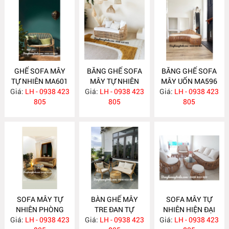
GHẾ SOFA MÂY
BĂNG GHẾ SOFA
BĂNG GHẾ SOFA
TỰ NHIÊN MA601
MÂY TỰ NHIÊN
MÂY UỐN MA596
Giá:
LH - 0938 423
Giá:
LH - 0938 423
MA597
Giá:
LH - 0938 423
805
805
805
SOFA MÂY TỰ
BÀN GHẾ MÂY
SOFA MÂY TỰ
NHIÊN PHÒNG
TRE ĐAN TỰ
NHIÊN HIỆN ĐẠI
Giá:
KHÁCH MA588
LH - 0938 423
Giá:
NHIÊN MA587
LH - 0938 423
Giá:
LH - 0938 423
MA586