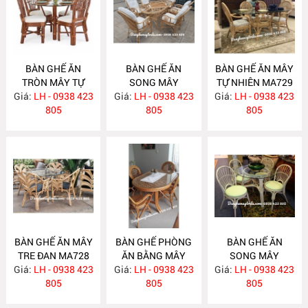
BÀN GHẾ ĂN
BÀN GHẾ ĂN
BÀN GHẾ ĂN MÂY
TRÒN MÂY TỰ
SONG MÂY
TỰ NHIÊN MA729
Giá:
NHIÊN MA731
LH - 0938 423
Giá:
LH - 0938 423
MA730
Giá:
LH - 0938 423
805
805
805
BÀN GHẾ ĂN MÂY
BÀN GHẾ PHÒNG
BÀN GHẾ ĂN
TRE ĐAN MA728
ĂN BẰNG MÂY
SONG MÂY
Giá:
LH - 0938 423
Giá:
LH - 0938 423
MA727
Giá:
LH - 0938 423
MA726
805
805
805