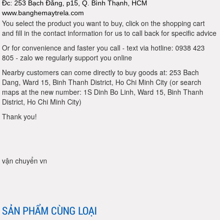
Đc: 253 Bạch Đằng, p15, Q. Bình Thạnh, HCM
www.banghemaytrela.com
You select the product you want to buy, click on the shopping cart
and fill in the contact information for us to call back for specific advice
Or for convenience and faster you call - text via hotline: 0938 423
805 - zalo we regularly support you online
Nearby customers can come directly to buy goods at: 253 Bach
Dang, Ward 15, Binh Thanh District, Ho Chi Minh City (or search
maps at the new number: 1S Dinh Bo Linh, Ward 15, Binh Thanh
District, Ho Chi Minh City)
Thank you!
vận chuyển vn
SẢN PHẨM CÙNG LOẠI