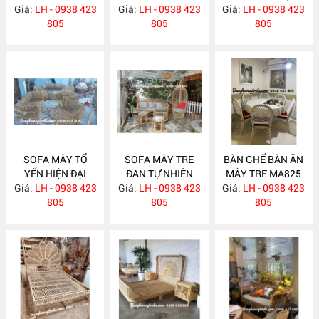
Giá:
KHÁCH MA834
LH - 0938 423
Giá:
HIỆN ĐẠI MA833
LH - 0938 423
Giá:
NHIÊN MA832
LH - 0938 423
805
805
805
SOFA MÂY TỔ
SOFA MÂY TRE
BÀN GHẾ BÀN ĂN
YẾN HIỆN ĐẠI
ĐAN TỰ NHIÊN
MÂY TRE MA825
Giá:
LH - 0938 423
MA831
Giá:
LH - 0938 423
MA830
Giá:
LH - 0938 423
805
805
805