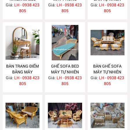
Giá:
LH - 0938 423
Giá:
KHÁCH HIỆN ĐẠI
LH - 0938 423
Giá:
LH - 0938 423
MA636
805
MA637
805
805
BÀN TRANG ĐIỂM
GHẾ SOFA BED
BÀN GHẾ SOFA
BẰNG MÂY
MÂY TỰ NHIÊN
MÂY TỰ NHIÊN
Giá:
LH - 0938 423
MA635
Giá:
LH - 0938 423
MA625
Giá:
PHÒNG KHÁCH
LH - 0938 423
805
805
MA624
805