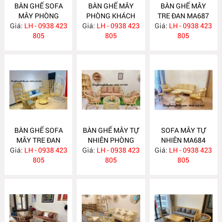
BÀN GHẾ SOFA
BÀN GHẾ MÂY
BÀN GHẾ MÂY
MÂY PHÒNG
PHÒNG KHÁCH
TRE ĐAN MA687
Giá:
KHÁCH MA689
LH - 0938 423
Giá:
LH - 0938 423
MA688
Giá:
LH - 0938 423
805
805
805
BÀN GHẾ SOFA
BÀN GHẾ MÂY TỰ
SOFA MÂY TỰ
MÂY TRE ĐAN
NHIÊN PHÒNG
NHIÊN MA684
Giá:
LH - 0938 423
MA686
Giá:
KHÁCH MA685
LH - 0938 423
Giá:
LH - 0938 423
805
805
805