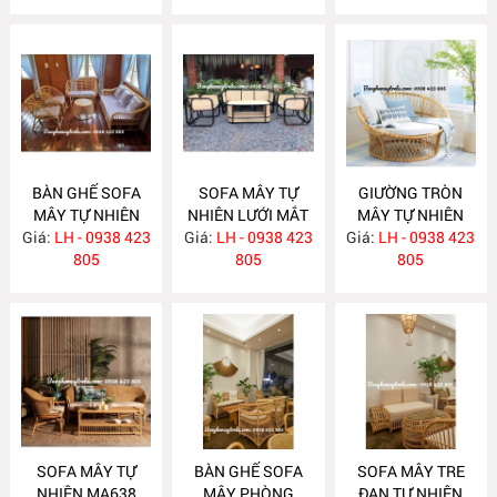
BÀN GHẾ SOFA
SOFA MÂY TỰ
GIƯỜNG TRÒN
MÂY TỰ NHIÊN
NHIÊN LƯỚI MẮT
MÂY TỰ NHIÊN
Giá:
LH - 0938 423
MA657
Giá:
CÁO MA656
LH - 0938 423
Giá:
LH - 0938 423
MA652
805
805
805
SOFA MÂY TỰ
BÀN GHẾ SOFA
SOFA MÂY TRE
NHIÊN MA638
MÂY PHÒNG
ĐAN TỰ NHIÊN