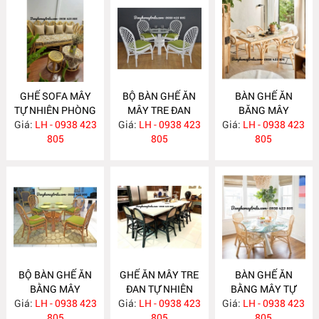
GHẾ SOFA MÂY
BỘ BÀN GHẾ ĂN
BÀN GHẾ ĂN
TỰ NHIÊN PHÒNG
MÂY TRE ĐAN
BĂNG MÂY
Giá:
KHÁCH MA795
LH - 0938 423
Giá:
LH - 0938 423
MA784
Giá:
LH - 0938 423
MA783
805
805
805
BỘ BÀN GHẾ ĂN
GHẾ ĂN MÂY TRE
BÀN GHẾ ĂN
BẰNG MÂY
ĐAN TỰ NHIÊN
BẰNG MÂY TỰ
Giá:
LH - 0938 423
MA782
Giá:
LH - 0938 423
MA781
Giá:
NHIÊN MA780
LH - 0938 423
805
805
805