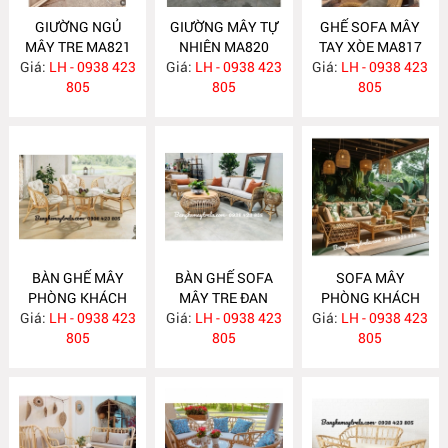
GIƯỜNG NGỦ
GIƯỜNG MÂY TỰ
GHẾ SOFA MÂY
MÂY TRE MA821
NHIÊN MA820
TAY XÒE MA817
Giá:
LH - 0938 423
Giá:
LH - 0938 423
Giá:
LH - 0938 423
805
805
805
BÀN GHẾ MÂY
BÀN GHẾ SOFA
SOFA MÂY
PHÒNG KHÁCH
MÂY TRE ĐAN
PHÒNG KHÁCH
Giá:
NHỎ GỌN MA814
LH - 0938 423
Giá:
LH - 0938 423
MA813
Giá:
LH - 0938 423
MA812
805
805
805