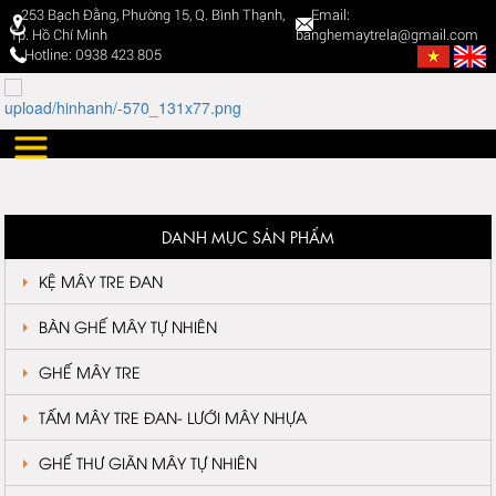
253 Bạch Đằng, Phường 15, Q. Bình Thạnh,
Email:
Tp. Hồ Chí Minh
banghemaytrela@gmail.com
Hotline: 0938 423 805
DANH MỤC SẢN PHẨM
KỆ MÂY TRE ĐAN
BÀN GHẾ MÂY TỰ NHIÊN
GHẾ MÂY TRE
TẤM MÂY TRE ĐAN- LƯỚI MÂY NHỰA
GHẾ THƯ GIÃN MÂY TỰ NHIÊN