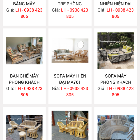
BẰNG MÂY
TRE PHÒNG
NHIÊN HIỆN ĐẠI
Giá:
LH - 0938 423
MA769
Giá:
KHÁCH MA764
LH - 0938 423
Giá:
LH - 0938 423
MA763
805
805
805
BÀN GHẾ MÂY
SOFA MÂY HIỆN
SOFA MÂY
PHÒNG KHÁCH
ĐẠI MA761
PHÒNG KHÁCH
Giá:
LH - 0938 423
MA762
Giá:
LH - 0938 423
Giá:
LH - 0938 423
MA760
805
805
805