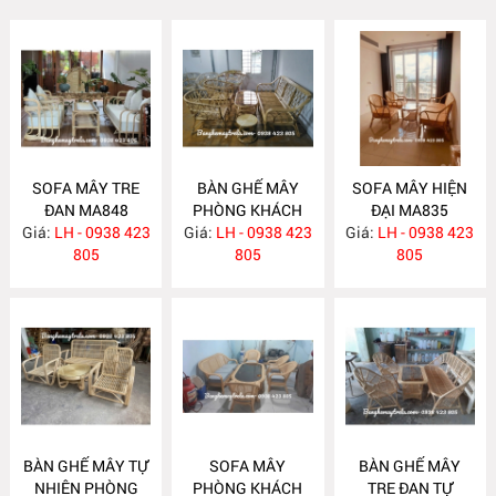
SOFA MÂY TRE
BÀN GHẾ MÂY
SOFA MÂY HIỆN
ĐAN MA848
PHÒNG KHÁCH
ĐẠI MA835
Giá:
LH - 0938 423
Giá:
LH - 0938 423
MA839
Giá:
LH - 0938 423
805
805
805
BÀN GHẾ MÂY TỰ
SOFA MÂY
BÀN GHẾ MÂY
NHIÊN PHÒNG
PHÒNG KHÁCH
TRE ĐAN TỰ