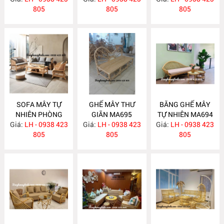
805
805
805
SOFA MÂY TỰ
GHẾ MÂY THƯ
BĂNG GHẾ MÂY
NHIÊN PHÒNG
GIÃN MA695
TỰ NHIÊN MA694
Giá:
KHÁCH MA697
LH - 0938 423
Giá:
LH - 0938 423
Giá:
LH - 0938 423
805
805
805