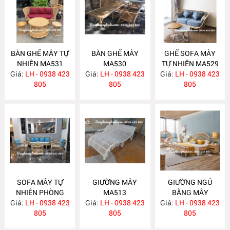
BÀN GHẾ MÂY TỰ
BÀN GHẾ MÂY
GHẾ SOFA MÂY
NHIÊN MA531
MA530
TỰ NHIÊN MA529
Giá:
LH - 0938 423
Giá:
LH - 0938 423
Giá:
LH - 0938 423
805
805
805
SOFA MÂY TỰ
GIƯỜNG MÂY
GIƯỜNG NGỦ
NHIÊN PHÒNG
MA513
BẰNG MÂY
Giá:
KHÁCH KIỂU HIỆN
LH - 0938 423
Giá:
LH - 0938 423
Giá:
LH - 0938 423
MA512
ĐẠI MA523
805
805
805