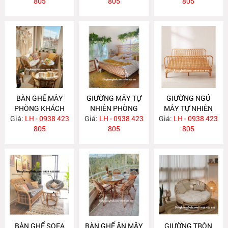
805
805
805
BÀN GHẾ MÂY
GIƯỜNG MÂY TỰ
GIƯỜNG NGỦ
PHÒNG KHÁCH
NHIÊN PHÒNG
MÂY TỰ NHIÊN
Giá:
NHỎ GỌN MA585
LH - 0938 423
Giá:
NGỦ MA584
LH - 0938 423
Giá:
LH - 0938 423
MA583
805
805
805
BÀN GHẾ SOFA
BÀN GHẾ ĂN MÂY
GIƯỜNG TRÒN