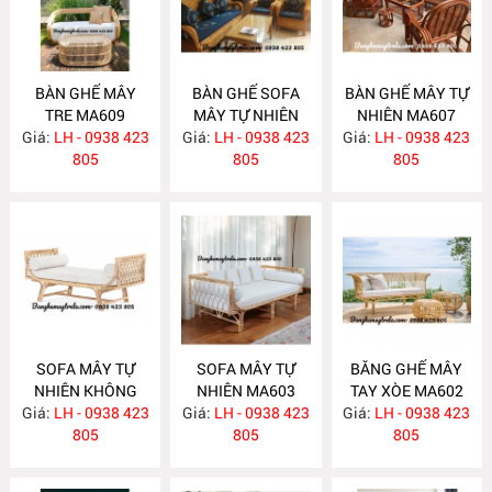
BÀN GHẾ MÂY
BÀN GHẾ SOFA
BÀN GHẾ MÂY TỰ
TRE MA609
MÂY TỰ NHIÊN
NHIÊN MA607
Giá:
LH - 0938 423
Giá:
PHÒNG KHÁCH
LH - 0938 423
Giá:
LH - 0938 423
805
MA608
805
805
SOFA MÂY TỰ
SOFA MÂY TỰ
BĂNG GHẾ MÂY
NHIÊN KHÔNG
NHIÊN MA603
TAY XÒE MA602
Giá:
TỰA MA604
LH - 0938 423
Giá:
LH - 0938 423
Giá:
LH - 0938 423
805
805
805