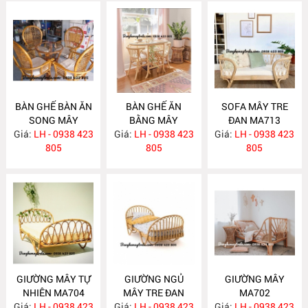
BÀN GHẾ BÀN ĂN
BÀN GHẾ ĂN
SOFA MÂY TRE
SONG MÂY
BẰNG MÂY
ĐAN MA713
Giá:
LH - 0938 423
MA725
Giá:
LH - 0938 423
MA724
Giá:
LH - 0938 423
805
805
805
GIƯỜNG MÂY TỰ
GIƯỜNG NGỦ
GIƯỜNG MÂY
NHIÊN MA704
MÂY TRE ĐAN
MA702
Giá:
LH - 0938 423
Giá:
LH - 0938 423
MA703
Giá:
LH - 0938 423