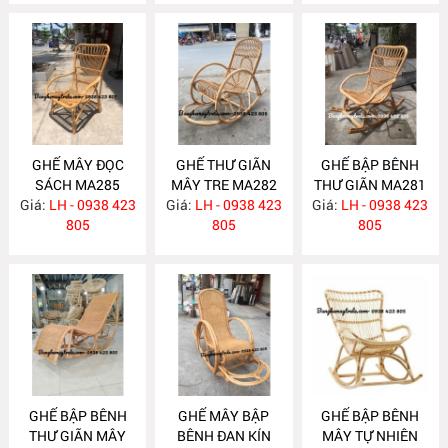
GHẾ MÂY ĐỌC
GHẾ THƯ GIÃN
GHẾ BẬP BÊNH
SÁCH MA285
MÂY TRE MA282
THƯ GIÃN MA281
Giá:
LH - 0938 423
Giá:
LH - 0938 423
Giá:
LH - 0938 423
805
805
805
GHẾ BẬP BÊNH
GHẾ MÂY BẬP
GHẾ BẬP BÊNH
THƯ GIÃN MÂY
BÊNH ĐAN KÍN
MÂY TỰ NHIÊN