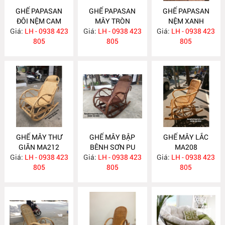
GHẾ PAPASAN
GHẾ PAPASAN
GHẾ PAPASAN
ĐÔI NỆM CAM
MÂY TRÒN
NỆM XANH
Giá:
ĐẤT MA246
LH - 0938 423
Giá:
LH - 0938 423
MA230
Giá:
COBAN MA222
LH - 0938 423
805
805
805
GHẾ MÂY THƯ
GHẾ MÂY BẬP
GHẾ MÂY LẮC
GIÃN MA212
BÊNH SƠN PU
MA208
Giá:
LH - 0938 423
Giá:
NÂU MA209
LH - 0938 423
Giá:
LH - 0938 423
805
805
805