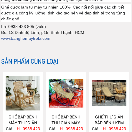
Ghế được làm từ mây tự nhiên 100%. Các nối nối giữa các chi tiết
được gia công kỹ lưỡng, tinh xảo tạo nên vẻ đẹp tinh tế trong từng
chiếc ghế.
Lh: 0938 423 805 (zalo)
Đc: 1S Đinh Bộ Lĩnh, p15, Bình Thạnh, HCM
www.banghemaytrela.com
SẢN PHẨM CÙNG LOẠI
GHẾ BẬP BÊNH
GHẾ BẬP BÊNH
GHẾ THƯ GIÃN
MÂY THƯ GIÃN
THƯ GIÃN MÂY
BẬP BÊNH KÈM
Giá:
LH - 0938 423
MA846
Giá:
NHỰA NH393
LH - 0938 423
Giá:
ĐÔN GÁC CHÂN
LH - 0938 423