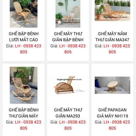
GHẾ BẬP BÊNH
GHẾ MÂY THƯ
GHẾ MÂY NẰM
LƯỚI MẮT CÁO
GIÃN BẬP BÊNH
THƯ GIÃN MA347
Giá:
LH - 0938 423
MA363
Giá:
LH - 0938 423
MA348
Giá:
LH - 0938 423
805
805
805
GHẾ BẬP BÊNH
GHẾ MÂY THƯ
GHẾ PAPASAN
THƯ GIÃN MÂY
GIÃN MA293
GIẢ MÂY NH119
Giá:
TRE MA339
LH - 0938 423
Giá:
LH - 0938 423
Giá:
LH - 0938 423
805
805
805