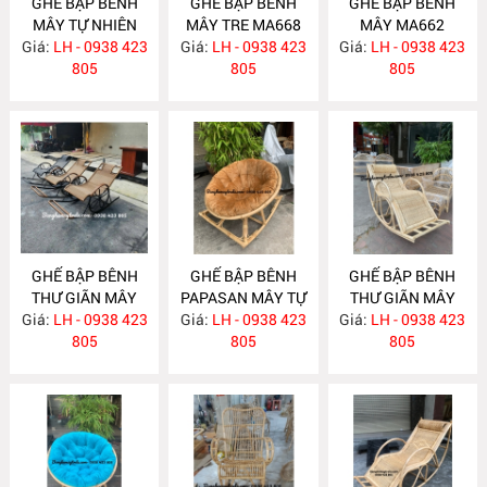
GHẾ BẬP BÊNH
GHẾ BẬP BÊNH
GHẾ BẬP BÊNH
MÂY TỰ NHIÊN
MÂY TRE MA668
MÂY MA662
Giá:
LH - 0938 423
MA672
Giá:
LH - 0938 423
Giá:
LH - 0938 423
805
805
805
GHẾ BẬP BÊNH
GHẾ BẬP BÊNH
GHẾ BẬP BÊNH
THƯ GIÃN MÂY
PAPASAN MÂY TỰ
THƯ GIÃN MÂY
Giá:
NHỰA NH308
LH - 0938 423
Giá:
NHIÊN MA468
LH - 0938 423
Giá:
TỰ NHIÊN MA422
LH - 0938 423
805
805
805