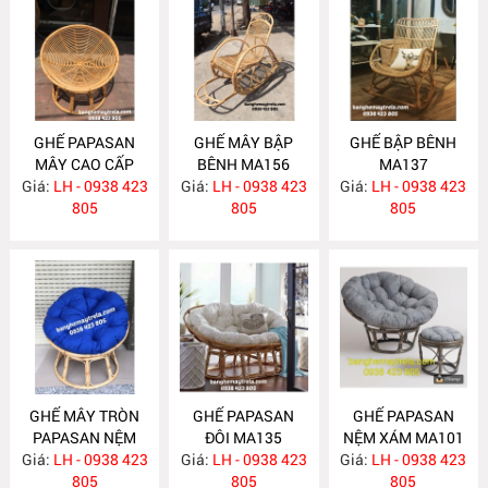
GHẾ PAPASAN
GHẾ MÂY BẬP
GHẾ BẬP BÊNH
MÂY CAO CẤP
BÊNH MA156
MA137
Giá:
LH - 0938 423
MA163
Giá:
LH - 0938 423
Giá:
LH - 0938 423
805
805
805
GHẾ MÂY TRÒN
GHẾ PAPASAN
GHẾ PAPASAN
PAPASAN NỆM
ĐÔI MA135
NỆM XÁM MA101
Giá:
XANH COBAN
LH - 0938 423
Giá:
LH - 0938 423
Giá:
LH - 0938 423
MA136
805
805
805