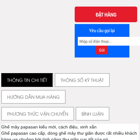
ĐẶT HÀNG
Yêu cầu gọi lại
THÔNG TIN CHI TIẾT
THÔNG SỐ KỸ THUẬT
HƯỚNG DẪN MUA HÀNG
PHƯƠNG THỨC VẬN CHUYỂN
BÌNH LUẬN
Ghế mây papasan kiểu mới, cách điệu, xinh xắn
Ghế papasan cao cấp, dòng ghế mây thư giãn được rất nhiều khách
hàng ưa chuộng bởi tính năng thư giãn cực tốt của nó.