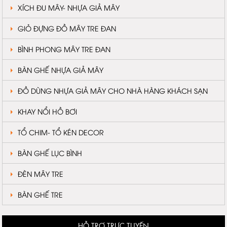
XÍCH ĐU MÂY- NHỰA GIẢ MÂY
GIỎ ĐỰNG ĐỒ MÂY TRE ĐAN
BÌNH PHONG MÂY TRE ĐAN
BÀN GHẾ NHỰA GIẢ MÂY
ĐỒ DÙNG NHỰA GIẢ MÂY CHO NHÀ HÀNG KHÁCH SẠN
KHAY NỔI HỒ BƠI
TỔ CHIM- TỔ KÉN DECOR
BÀN GHẾ LỤC BÌNH
ĐÈN MÂY TRE
BÀN GHẾ TRE
HỖ TRỢ TRỰC TUYẾN