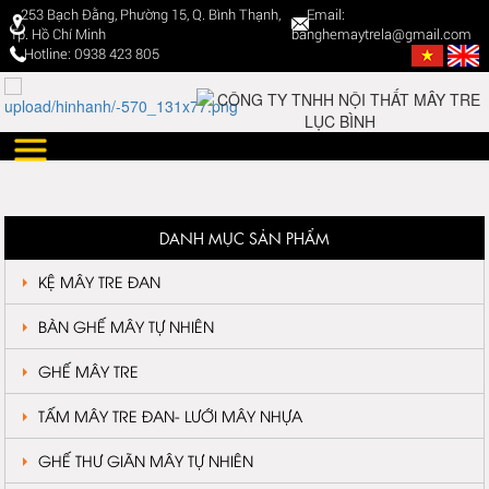
253 Bạch Đằng, Phường 15, Q. Bình Thạnh,
Email:
Tp. Hồ Chí Minh
banghemaytrela@gmail.com
Hotline: 0938 423 805
DANH MỤC SẢN PHẨM
KỆ MÂY TRE ĐAN
BÀN GHẾ MÂY TỰ NHIÊN
GHẾ MÂY TRE
TẤM MÂY TRE ĐAN- LƯỚI MÂY NHỰA
GHẾ THƯ GIÃN MÂY TỰ NHIÊN