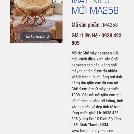
MỚI MA258
Mã sản phẩm :
MA258
Giá :
Liên Hệ - 0938 423
Tap to expand
805
Mô tả:
Ghế mây papasan kiểu
mới, cách điệu, xinh xắn Ghế
papasan cao cấp, dòng ghế
mây thư giãn được rất nhiều
khách hàng ưa chuộng bởi tính
năng thư giãn cực tốt của nó.
Ghế được làm từ mây tự nhiên
100%. Các nối nối giữa các chi
tiết được gia công kỹ lưỡng, tinh
xảo tạo nên vẻ đẹp tinh tế trong
từng chiếc ghế. Lh: 0938 423
805 (zalo) Đc: 1S Đinh Bộ Lĩnh,
p15, Bình Thạnh, HCM
www.banghemaytrela.com