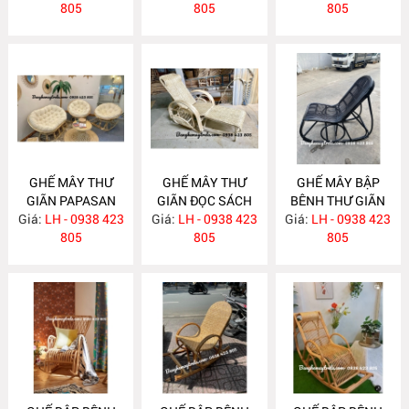
805
805
LỤC BÌNH MA776
805
GHẾ MÂY THƯ
GHẾ MÂY THƯ
GHẾ MÂY BẬP
GIÃN PAPASAN
GIÃN ĐỌC SÁCH
BÊNH THƯ GIÃN
Giá:
LH - 0938 423
MA765
Giá:
LH - 0938 423
MA756
Giá:
SƠN ĐEN MA715
LH - 0938 423
805
805
805