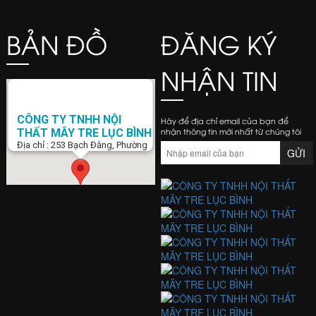
BẢN ĐỒ
ĐĂNG KÝ
NHẬN TIN
CÔNG TY TNHH NỘI
Hãy để địa chỉ email của bạn để
nhận thông tin mới nhất từ chúng tôi
THẤT MÂY TRE LỤC BÌNH
Địa chỉ : 253 Bạch Đằng, Phường
15, Q. Bình Thạnh, Tp. Hồ Chí Minh
Điện Thoại : 0938 423 805
Email :
banghemaytrela@gmail.com