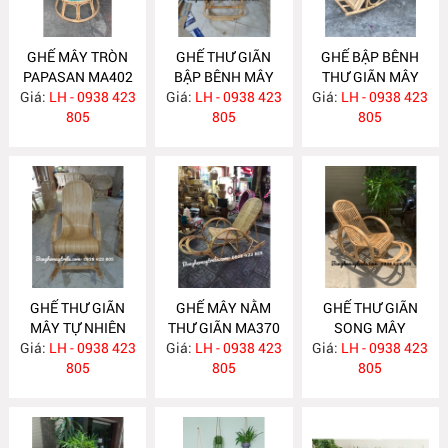
GHẾ MÂY TRÒN
GHẾ THƯ GIÃN
GHẾ BẬP BÊNH
PAPASAN MA402
BẬP BÊNH MÂY
THƯ GIÃN MÂY
Giá:
LH - 0938 423
Giá:
TRE ĐAN MA401
LH - 0938 423
Giá:
TRE ĐAN MA384
LH - 0938 423
805
805
805
GHẾ THƯ GIÃN
GHẾ MÂY NẰM
GHẾ THƯ GIÃN
MÂY TỰ NHIÊN
THƯ GIÃN MA370
SONG MÂY
Giá:
LH - 0938 423
MA383
Giá:
LH - 0938 423
Giá:
LH - 0938 423
MA365
805
805
805