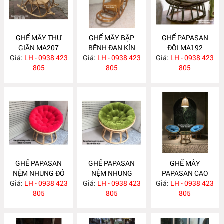
GHẾ MÂY THƯ
GHẾ MÂY BẬP
GHẾ PAPASAN
GIÃN MA207
BÊNH ĐAN KÍN
ĐÔI MA192
Giá:
LH - 0938 423
Giá:
LH - 0938 423
MA206
Giá:
LH - 0938 423
805
805
805
GHẾ PAPASAN
GHẾ PAPASAN
GHẾ MÂY
NỆM NHUNG ĐỎ
NỆM NHUNG
PAPASAN CAO
Giá:
LH - 0938 423
MA182
Giá:
XANH MA181
LH - 0938 423
Giá:
CẤP MA180
LH - 0938 423
805
805
805