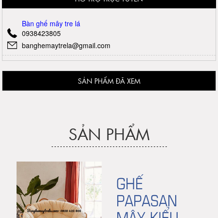
Bàn ghế mây tre lá
0938423805
banghemaytrela@gmail.com
SẢN PHẨM ĐÃ XEM
SẢN PHẨM
GHẾ
PAPASAN
MÂY KIỂU