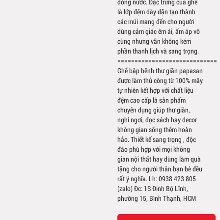
dòng nước. Đặc trưng của ghế
là lớp đệm dày dặn tạo thành
các múi mang đến cho người
dùng cảm giác êm ái, ấm áp vô
cùng nhưng vẫn không kém
phần thanh lịch và sang trọng.
=============================
Ghế bập bênh thư giãn papasan
được làm thủ công từ 100% mây
tự nhiên kết hợp với chất liệu
đệm cao cấp là sản phẩm
chuyên dụng giúp thư giãn,
nghỉ ngơi, đọc sách hay decor
không gian sống thêm hoàn
hảo. Thiết kế sang trọng , độc
đáo phù hợp với mọi không
gian nội thất hay dùng làm quà
tặng cho người thân bạn bè đều
rất ý nghĩa. Lh: 0938 423 805
(zalo) Đc: 1S Đinh Bộ Lĩnh,
phường 15, Bình Thạnh, HCM