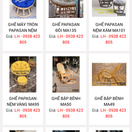
GHẾ MÂY TRÒN
GHẾ PAPASAN
GHẾ PAPASAN
PAPASAN NỆM
ĐÔI MA135
NỆM XÁM MA101
Giá:
XANH COBAN
LH - 0938 423
Giá:
LH - 0938 423
Giá:
LH - 0938 423
MA136
805
805
805
GHẾ PAPASAN
GHẾ BẬP BÊNH
GHẾ BẬP BÊNH
NỆM VÀNG MA95
MA50
MA49
Giá:
LH - 0938 423
Giá:
LH - 0938 423
Giá:
LH - 0938 423
805
805
805