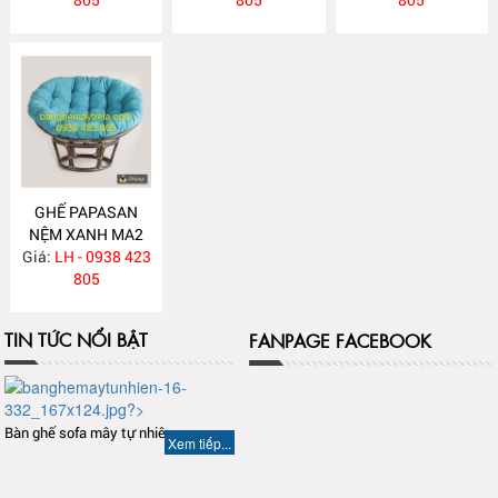
GHẾ PAPASAN
NỆM XANH MA2
Giá:
LH - 0938 423
805
TIN TỨC NỔI BẬT
FANPAGE FACEBOOK
Bàn ghế sofa mây tự nhiên
Xem tiếp...