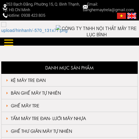
253 Bạch Đằng, Phường 15, Q. Bình Thạnh,
Email:
Tp. Hồ Chí Minh
banghemaytrela@gmail.com
Hotline: 0938 423 805
DANH MỤC SẢN PHẨM
KỆ MÂY TRE ĐAN
BÀN GHẾ MÂY TỰ NHIÊN
GHẾ MÂY TRE
TẤM MÂY TRE ĐAN- LƯỚI MÂY NHỰA
GHẾ THƯ GIÃN MÂY TỰ NHIÊN