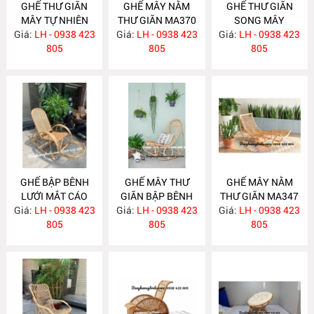
GHẾ THƯ GIÃN
GHẾ MÂY NẰM
GHẾ THƯ GIÃN
MÂY TỰ NHIÊN
THƯ GIÃN MA370
SONG MÂY
Giá:
LH - 0938 423
MA383
Giá:
LH - 0938 423
Giá:
LH - 0938 423
MA365
805
805
805
GHẾ BẬP BÊNH
GHẾ MÂY THƯ
GHẾ MÂY NẰM
LƯỚI MẮT CÁO
GIÃN BẬP BÊNH
THƯ GIÃN MA347
Giá:
LH - 0938 423
MA363
Giá:
LH - 0938 423
MA348
Giá:
LH - 0938 423
805
805
805