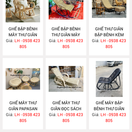
GHẾ BẬP BÊNH
GHẾ BẬP BÊNH
GHẾ THƯ GIÃN
MÂY THƯ GIÃN
THƯ GIÃN MÂY
BẬP BÊNH KÈM
Giá:
LH - 0938 423
MA846
Giá:
NHỰA NH393
LH - 0938 423
Giá:
ĐÔN GÁC CHÂN
LH - 0938 423
805
805
LỤC BÌNH MA776
805
GHẾ MÂY THƯ
GHẾ MÂY THƯ
GHẾ MÂY BẬP
GIÃN PAPASAN
GIÃN ĐỌC SÁCH
BÊNH THƯ GIÃN
Giá:
LH - 0938 423
MA765
Giá:
LH - 0938 423
MA756
Giá:
SƠN ĐEN MA715
LH - 0938 423
805
805
805