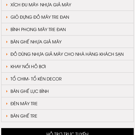
XÍCH ĐU MÂY- NHỰA GIẢ MÂY
GIỎ ĐỰNG ĐỒ MÂY TRE ĐAN
BÌNH PHONG MÂY TRE ĐAN
BÀN GHẾ NHỰA GIẢ MÂY
ĐỒ DÙNG NHỰA GIẢ MÂY CHO NHÀ HÀNG KHÁCH SẠN
KHAY NỔI HỒ BƠI
TỔ CHIM- TỔ KÉN DECOR
BÀN GHẾ LỤC BÌNH
ĐÈN MÂY TRE
BÀN GHẾ TRE
HỖ TRỢ TRỰC TUYẾN