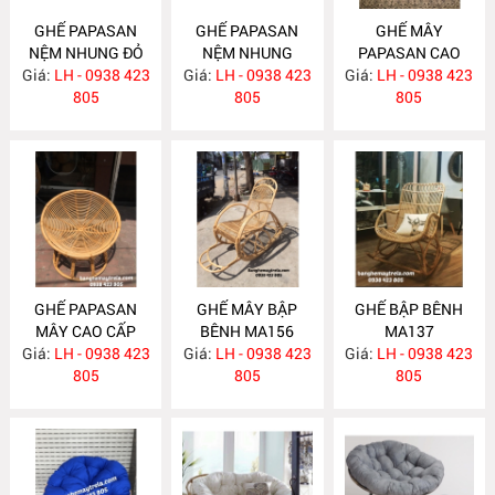
GHẾ PAPASAN
GHẾ PAPASAN
GHẾ MÂY
NỆM NHUNG ĐỎ
NỆM NHUNG
PAPASAN CAO
Giá:
LH - 0938 423
MA182
Giá:
XANH MA181
LH - 0938 423
Giá:
CẤP MA180
LH - 0938 423
805
805
805
GHẾ PAPASAN
GHẾ MÂY BẬP
GHẾ BẬP BÊNH
MÂY CAO CẤP
BÊNH MA156
MA137
Giá:
LH - 0938 423
MA163
Giá:
LH - 0938 423
Giá:
LH - 0938 423
805
805
805