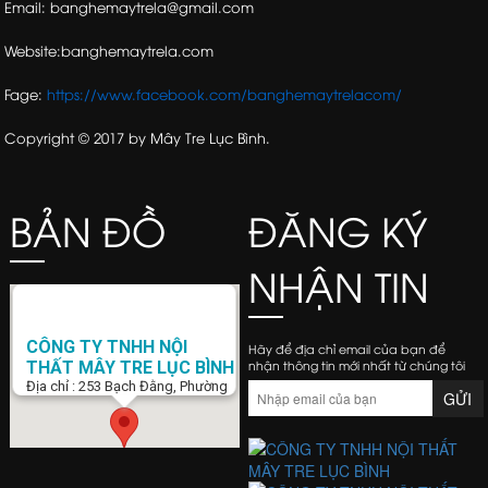
Email: banghemaytrela@gmail.com
Website:banghemaytrela.com
Fage:
https://www.facebook.com/banghemaytrelacom/
Copyright © 2017 by Mây Tre Lục Bình.
BẢN ĐỒ
ĐĂNG KÝ
NHẬN TIN
CÔNG TY TNHH NỘI
Hãy để địa chỉ email của bạn để
nhận thông tin mới nhất từ chúng tôi
THẤT MÂY TRE LỤC BÌNH
Địa chỉ : 253 Bạch Đằng, Phường
15, Q. Bình Thạnh, Tp. Hồ Chí Minh
Điện Thoại : 0938 423 805
Email :
banghemaytrela@gmail.com