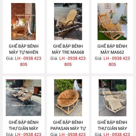
GHẾ BẬP BÊNH
GHẾ BẬP BÊNH
GHẾ BẬP BÊNH
MÂY TỰ NHIÊN
MÂY TRE MA668
MÂY MA662
Giá:
LH - 0938 423
MA672
Giá:
LH - 0938 423
Giá:
LH - 0938 423
805
805
805
GHẾ BẬP BÊNH
GHẾ BẬP BÊNH
GHẾ BẬP BÊNH
THƯ GIÃN MÂY
PAPASAN MÂY TỰ
THƯ GIÃN MÂY
Giá:
NHỰA NH308
LH - 0938 423
Giá:
NHIÊN MA468
LH - 0938 423
Giá:
TỰ NHIÊN MA422
LH - 0938 423