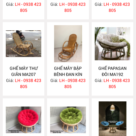
Giá:
LH - 0938 423
Giá:
NÂU MA209
LH - 0938 423
Giá:
LH - 0938 423
805
805
805
GHẾ MÂY THƯ
GHẾ MÂY BẬP
GHẾ PAPASAN
GIÃN MA207
BÊNH ĐAN KÍN
ĐÔI MA192
Giá:
LH - 0938 423
Giá:
LH - 0938 423
MA206
Giá:
LH - 0938 423
805
805
805