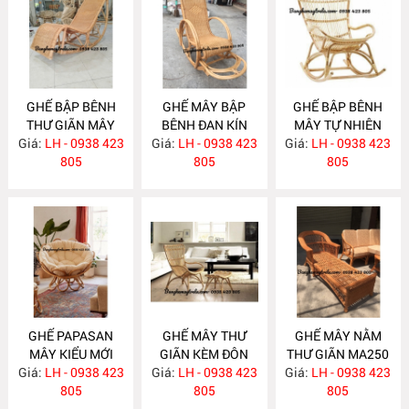
GHẾ BẬP BÊNH
GHẾ MÂY BẬP
GHẾ BẬP BÊNH
THƯ GIÃN MÂY
BÊNH ĐAN KÍN
MÂY TỰ NHIÊN
Giá:
TỰ NHIÊN MA267
LH - 0938 423
Giá:
LH - 0938 423
MA260
Giá:
LH - 0938 423
MA259
805
805
805
GHẾ PAPASAN
GHẾ MÂY THƯ
GHẾ MÂY NẰM
MÂY KIỂU MỚI
GIÃN KÈM ĐÔN
THƯ GIÃN MA250
Giá:
LH - 0938 423
MA258
GÁC CHÂN MA257
Giá:
LH - 0938 423
Giá:
LH - 0938 423
805
805
805