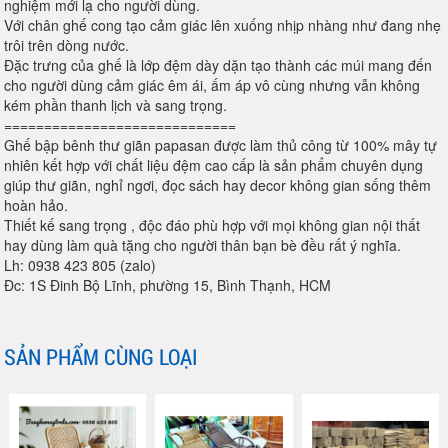
nghiệm mới lạ cho người dùng.
Với chân ghế cong tạo cảm giác lên xuống nhịp nhàng như đang nhẹ
trôi trên dòng nước.
Đặc trưng của ghế là lớp đệm dày dặn tạo thành các múi mang đến
cho người dùng cảm giác êm ái, ấm áp vô cùng nhưng vẫn không
kém phần thanh lịch và sang trọng.
=============================
Ghế bập bênh thư giãn papasan được làm thủ công từ 100% mây tự
nhiên kết hợp với chất liệu đệm cao cấp là sản phẩm chuyên dụng
giúp thư giãn, nghỉ ngơi, đọc sách hay decor không gian sống thêm
hoàn hảo.
Thiết kế sang trọng , độc đáo phù hợp với mọi không gian nội thất
hay dùng làm quà tặng cho người thân bạn bè đều rất ý nghĩa.
Lh: 0938 423 805 (zalo)
Đc: 1S Đinh Bộ Lĩnh, phường 15, Bình Thạnh, HCM
SẢN PHẨM CÙNG LOẠI