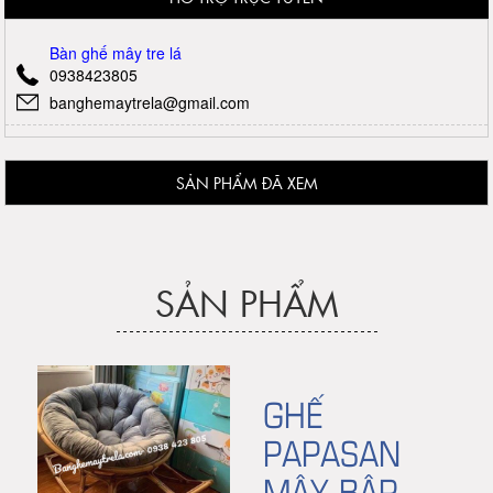
Bàn ghế mây tre lá
0938423805
banghemaytrela@gmail.com
SẢN PHẨM ĐÃ XEM
SẢN PHẨM
GHẾ
PAPASAN
MÂY BẬP