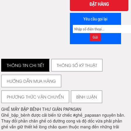
ĐẶT HÀNG
Yêu cầu gọi lại
THÔNG TIN CHI TIẾT
THÔNG SỐ KỸ THUẬT
HƯỚNG DẪN MUA HÀNG
PHƯƠNG THỨC VẬN CHUYỂN
BÌNH LUẬN
GHẾ MÂY BẬP BÊNH THƯ GIÃN PAPASAN
Ghế_bập_bênh được cải biến từ chiếc #ghế_papasan nguyên bản.
Thay đổi phần chân ghế có đường cong và độ dốc vừa phải phần
ghế vẫn giữ thiết kế lòng chảo quen thuộc mang đến những trải