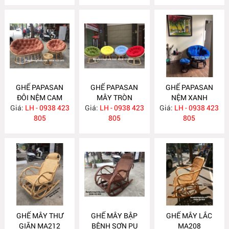
GHẾ PAPASAN
GHẾ PAPASAN
GHẾ PAPASAN
ĐÔI NỆM CAM
MÂY TRÒN
NỆM XANH
Giá:
ĐẤT MA246
LH - 0938 423
Giá:
LH - 0938 423
MA230
Giá:
COBAN MA222
LH - 0938 423
805
805
805
GHẾ MÂY THƯ
GHẾ MÂY BẬP
GHẾ MÂY LẮC
GIÃN MA212
BÊNH SƠN PU
MA208