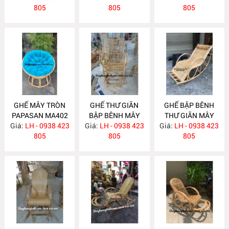
805
805
805
GHẾ MÂY TRÒN
GHẾ THƯ GIÃN
GHẾ BẬP BÊNH
PAPASAN MA402
BẬP BÊNH MÂY
THƯ GIÃN MÂY
Giá:
LH - 0938 423
Giá:
TRE ĐAN MA401
LH - 0938 423
Giá:
TRE ĐAN MA384
LH - 0938 423
805
805
805