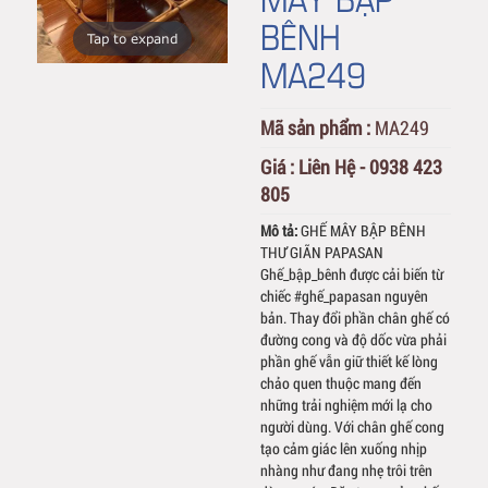
BÊNH
Tap to expand
MA249
Mã sản phẩm :
MA249
Giá :
Liên Hệ - 0938 423
805
Mô tả:
GHẾ MÂY BẬP BÊNH
THƯ GIÃN PAPASAN
Ghế_bập_bênh được cải biến từ
chiếc #ghế_papasan nguyên
bản. Thay đổi phần chân ghế có
đường cong và độ dốc vừa phải
phần ghế vẫn giữ thiết kế lòng
chảo quen thuộc mang đến
những trải nghiệm mới lạ cho
người dùng. Với chân ghế cong
tạo cảm giác lên xuống nhịp
nhàng như đang nhẹ trôi trên