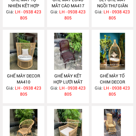
NHIÊN KẾT HỢP
MẮT CÁO MA417
NGỒI THƯ GIÃN
Giá:
LƯỚI MẮT CÁO
LH - 0938 423
Giá:
LH - 0938 423
Giá:
LH - 0938 423
MA416
MA418
805
805
805
GHẾ MÂY DECOR
GHẾ MÂY KẾT
GHẾ MÂY TỔ
MA410
HỢP LƯỚI MẮT
CHIM DECOR
Giá:
LH - 0938 423
Giá:
CÁO MA400
LH - 0938 423
Giá:
LH - 0938 423
MA395
805
805
805