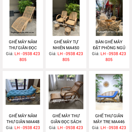
GHẾ MÂY NẰM
GHẾ MÂY TỰ
BÀN GHẾ MÂY
THƯ GIÃN ĐỌC
NHIÊN MA450
ĐẶT PHÒNG NGỦ
Giá:
SÁCH MA456
LH - 0938 423
Giá:
LH - 0938 423
Giá:
LH - 0938 423
MA449
805
805
805
GHẾ MÂY NẰM
GHẾ MÂY THƯ
GHẾ THƯ GIÃN
THƯ GIÃN MA448
GIÃN ĐỌC SÁCH
MÂY TRE MA446
Giá:
LH - 0938 423
Giá:
LH - 0938 423
MA447
Giá:
LH - 0938 423