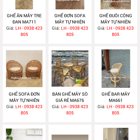
GHẾ ĂN MÂY TRE
GHẾ ĐƠN SOFA
GHẾ ĐUÔI CÔNG
ĐAN MA711
MÂY TỰ NHIÊN
MÂY TỰ NHIÊN
Giá:
LH - 0938 423
Giá:
LH - 0938 423
MA701
Giá:
DECOR CHỤP
LH - 0938 423
805
805
HÌNH MA690
805
GHẾ SOFA ĐƠN
BÀN GHẾ MÂY SÒ
GHẾ BAR MÂY
MÂY TỰ NHIÊN
GIÁ RẺ MA676
MA661
Giá:
LH - 0938 423
MA680
Giá:
LH - 0938 423
Giá:
LH - 0938 423
805
805
805