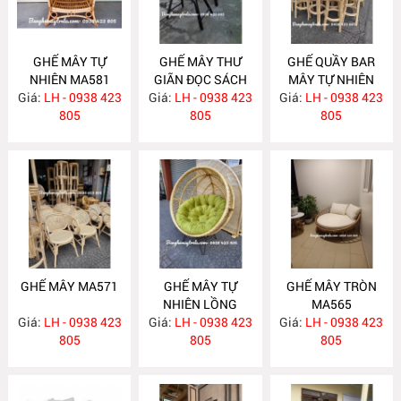
GHẾ MÂY TỰ
GHẾ MÂY THƯ
GHẾ QUẦY BAR
NHIÊN MA581
GIÃN ĐỌC SÁCH
MÂY TỰ NHIÊN
Giá:
LH - 0938 423
Giá:
KÈM ĐÔN GÁC
LH - 0938 423
Giá:
LH - 0938 423
MA572
805
CHÂN MA575
805
805
GHẾ MÂY MA571
GHẾ MÂY TỰ
GHẾ MÂY TRÒN
NHIÊN LỒNG
MA565
Giá:
LH - 0938 423
Giá:
CHIM MA569
LH - 0938 423
Giá:
LH - 0938 423
805
805
805