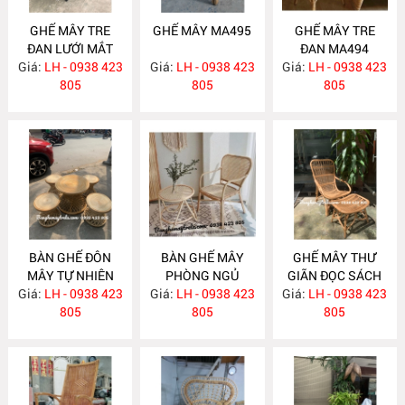
GHẾ MÂY TRE
GHẾ MÂY MA495
GHẾ MÂY TRE
ĐAN LƯỚI MẮT
ĐAN MA494
Giá:
CÁO MA496
LH - 0938 423
Giá:
LH - 0938 423
Giá:
LH - 0938 423
805
805
805
BÀN GHẾ ĐÔN
BÀN GHẾ MÂY
GHẾ MÂY THƯ
MÂY TỰ NHIÊN
PHÒNG NGỦ
GIÃN ĐỌC SÁCH
Giá:
LH - 0938 423
MA482
Giá:
LH - 0938 423
MA479
Giá:
KÈM ĐÔN GÁC
LH - 0938 423
805
805
CHÂN MA475
805