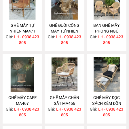
GHẾ MÂY TỰ
GHẾ ĐUÔI CÔNG
BÀN GHẾ MÂY
NHIÊN MA471
MÂY TỰ NHIÊN
PHÒNG NGỦ
Giá:
LH - 0938 423
Giá:
LH - 0938 423
MA470
Giá:
LH - 0938 423
MA469
805
805
805
GHẾ MÂY CAFE
GHẾ MÂY CHÂN
GHẾ MÂY ĐỌC
MA467
SẮT MA466
SÁCH KÈM ĐÔN
Giá:
LH - 0938 423
Giá:
LH - 0938 423
GÁC CHÂN MA461
Giá:
LH - 0938 423
805
805
805