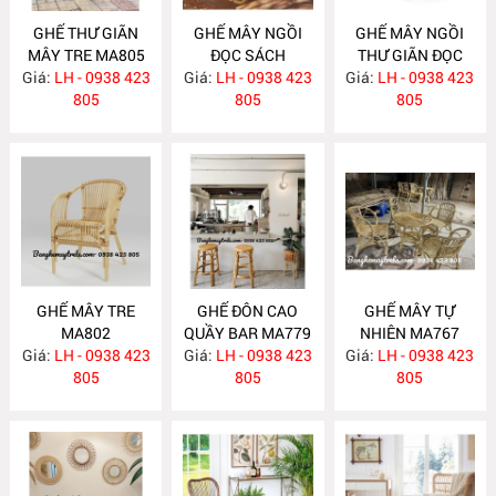
GHẾ THƯ GIÃN
GHẾ MÂY NGỒI
GHẾ MÂY NGỒI
MÂY TRE MA805
ĐỌC SÁCH
THƯ GIÃN ĐỌC
Giá:
LH - 0938 423
Giá:
PHÒNG NGỦ
LH - 0938 423
Giá:
SÁCH MA803
LH - 0938 423
805
MA804
805
805
GHẾ MÂY TRE
GHẾ ĐÔN CAO
GHẾ MÂY TỰ
MA802
QUẦY BAR MA779
NHIÊN MA767
Giá:
LH - 0938 423
Giá:
LH - 0938 423
Giá:
LH - 0938 423
805
805
805