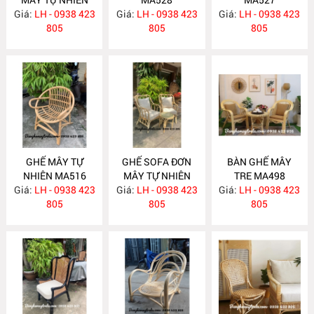
Giá:
LH - 0938 423
MA535
Giá:
LH - 0938 423
Giá:
LH - 0938 423
805
805
805
GHẾ MÂY TỰ
GHẾ SOFA ĐƠN
BÀN GHẾ MÂY
NHIÊN MA516
MÂY TỰ NHIÊN
TRE MA498
Giá:
LH - 0938 423
Giá:
LH - 0938 423
MA515
Giá:
LH - 0938 423
805
805
805