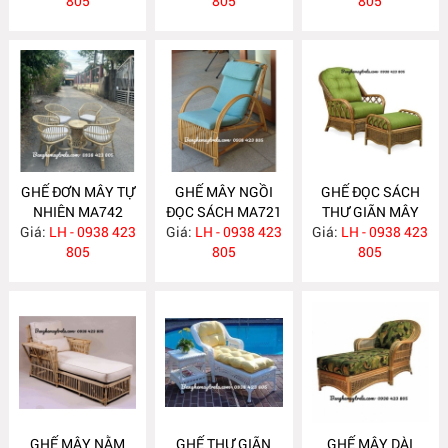
805
805
805
GHẾ ĐƠN MÂY TỰ
GHẾ MÂY NGỒI
GHẾ ĐỌC SÁCH
NHIÊN MA742
ĐỌC SÁCH MA721
THƯ GIÃN MÂY
Giá:
LH - 0938 423
Giá:
LH - 0938 423
Giá:
TỰ NHIÊN MA720
LH - 0938 423
805
805
805
GHẾ MÂY NẰM
GHẾ THƯ GIÃN
GHẾ MÂY DÀI