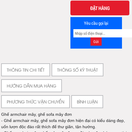
ĐẶT HÀNG
Yêu cầu gọi lại
THÔNG TIN CHI TIẾT
THÔNG SỐ KỸ THUẬT
HƯỚNG DẪN MUA HÀNG
PHƯƠNG THỨC VẬN CHUYỂN
BÌNH LUẬN
Ghế armchair mây, ghế sofa mây đơn
- Ghế armchair mây, ghế sofa mây đơn hiện đại có kiểu dáng đẹp,
uốn lượn độc đáo rất thích để thư giãn, tận hưởng.