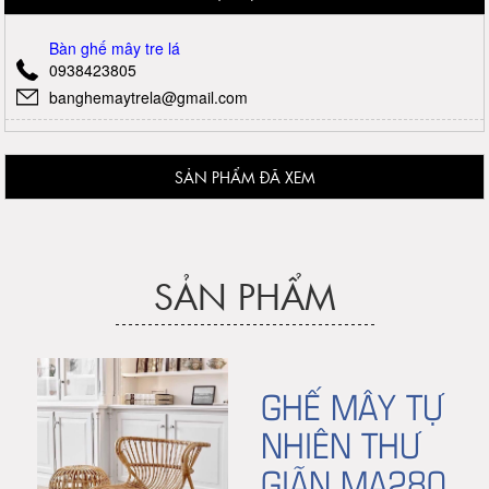
Bàn ghế mây tre lá
0938423805
banghemaytrela@gmail.com
SẢN PHẨM ĐÃ XEM
SẢN PHẨM
GHẾ MÂY TỰ
NHIÊN THƯ
GIÃN MA280