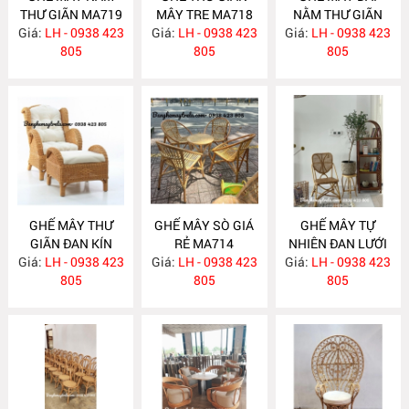
THƯ GIÃN MA719
MÂY TRE MA718
NẰM THƯ GIÃN
Giá:
LH - 0938 423
Giá:
LH - 0938 423
Giá:
LH - 0938 423
MA717
805
805
805
GHẾ MÂY THƯ
GHẾ MÂY SÒ GIÁ
GHẾ MÂY TỰ
GIÃN ĐAN KÍN
RẺ MA714
NHIÊN ĐAN LƯỚI
Giá:
KÈM ĐÔN GÁC
LH - 0938 423
Giá:
LH - 0938 423
Giá:
LH - 0938 423
MA712
CHÂN MA716
805
805
805