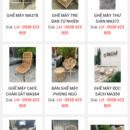
GHẾ MÂY MA378
GHẾ MÂY TRE
GHẾ MÂY THƯ
ĐAN TỰ NHIÊN
GIÃN MA372
Giá:
LH - 0938 423
Giá:
LH - 0938 423
MA377
Giá:
LH - 0938 423
805
805
805
GHẾ MÂY CAFE
BÀN GHẾ MÂY
GHẾ MÂY ĐỌC
CHÂN SẮT MA364
PHÒNG NGỦ
SÁCH MA359
Giá:
LH - 0938 423
Giá:
LH - 0938 423
MA360
Giá:
LH - 0938 423
805
805
805