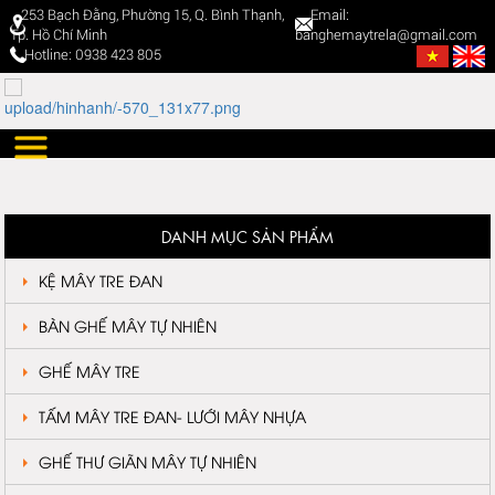
253 Bạch Đằng, Phường 15, Q. Bình Thạnh,
Email:
Tp. Hồ Chí Minh
banghemaytrela@gmail.com
Hotline: 0938 423 805
DANH MỤC SẢN PHẨM
KỆ MÂY TRE ĐAN
BÀN GHẾ MÂY TỰ NHIÊN
GHẾ MÂY TRE
TẤM MÂY TRE ĐAN- LƯỚI MÂY NHỰA
GHẾ THƯ GIÃN MÂY TỰ NHIÊN