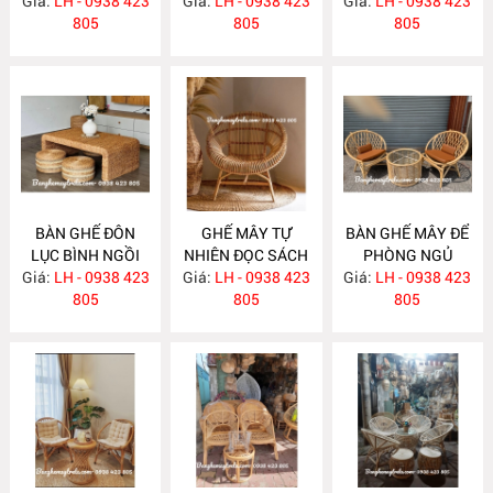
Giá:
LH - 0938 423
Giá:
PHÒNG NGỦ
LH - 0938 423
Giá:
LH - 0938 423
805
MA613
805
805
BÀN GHẾ ĐÔN
GHẾ MÂY TỰ
BÀN GHẾ MÂY ĐỂ
LỤC BÌNH NGỒI
NHIÊN ĐỌC SÁCH
PHÒNG NGỦ
Giá:
TRÀ ĐẠO MA605
LH - 0938 423
Giá:
LH - 0938 423
MA595
Giá:
LH - 0938 423
MA594
805
805
805