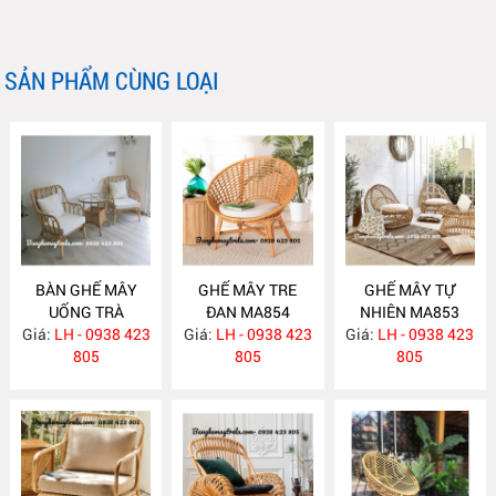
SẢN PHẨM CÙNG LOẠI
BÀN GHẾ MÂY
GHẾ MÂY TRE
GHẾ MÂY TỰ
UỐNG TRÀ
ĐAN MA854
NHIÊN MA853
Giá:
PHÒNG NGỦ
LH - 0938 423
Giá:
LH - 0938 423
Giá:
LH - 0938 423
MA855
805
805
805