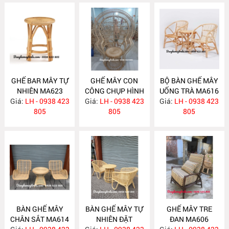
GHẾ BAR MÂY TỰ
GHẾ MÂY CON
BỘ BÀN GHẾ MÂY
NHIÊN MA623
CÔNG CHỤP HÌNH
UỐNG TRÀ MA616
Giá:
LH - 0938 423
Giá:
DECOR MA618
LH - 0938 423
Giá:
LH - 0938 423
805
805
805
BÀN GHẾ MÂY
BÀN GHẾ MÂY TỰ
GHẾ MÂY TRE
CHÂN SẮT MA614
NHIÊN ĐẶT
ĐAN MA606