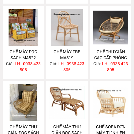
GHẾ MÂY ĐỌC
GHẾ MÂY TRE
GHẾ THƯ GIÃN
SÁCH MA822
MA819
CAO CẤP PHÒNG
Giá:
LH - 0938 423
Giá:
LH - 0938 423
Giá:
KHÁCH MA818
LH - 0938 423
805
805
805
GHẾ MÂY THƯ
GHẾ MÂY THƯ
GHẾ SOFA ĐƠN
GIÃN ĐỌC SÁCH
GIÃN ĐỌC SÁCH
MÂY TỰ NHIÊN