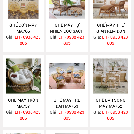
GHẾ ĐƠN MÂY
GHẾ MÂY TỰ
GHẾ MÂY THƯ
MA766
NHIÊN ĐỌC SÁCH
GIÃN KÈM ĐÔN
Giá:
LH - 0938 423
Giá:
KÈM ĐÔN GÁC
LH - 0938 423
GÁC CHÂN MA758
Giá:
LH - 0938 423
805
CHÂN MA759
805
805
GHẾ MÂY TRÒN
GHẾ MÂY TRE
GHẾ BAR SONG
MA757
ĐAN MA753
MÂY MA752
Giá:
LH - 0938 423
Giá:
LH - 0938 423
Giá:
LH - 0938 423
805
805
805