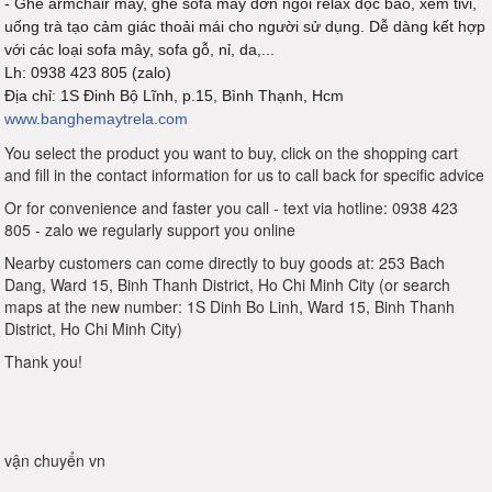
- Ghế armchair mây, ghế sofa mây đơn ngồi relax đọc báo, xem tivi,
uống trà tạo cảm giác thoải mái cho người sử dụng. Dễ dàng kết hợp
với các loại sofa mây, sofa gỗ, nỉ, da,...
Lh: 0938 423 805 (zalo)
Địa chỉ: 1S Đinh Bộ Lĩnh, p.15, Bình Thạnh, Hcm
www.banghemaytrela.com
You select the product you want to buy, click on the shopping cart
and fill in the contact information for us to call back for specific advice
Or for convenience and faster you call - text via hotline: 0938 423
805 - zalo we regularly support you online
Nearby customers can come directly to buy goods at: 253 Bach
Dang, Ward 15, Binh Thanh District, Ho Chi Minh City (or search
maps at the new number: 1S Dinh Bo Linh, Ward 15, Binh Thanh
District, Ho Chi Minh City)
Thank you!
vận chuyển vn