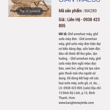
Mã sản phẩm :
MA280
Tap to expand
Giá :
Liên Hệ - 0938 423
805
Mô tả:
Ghế armchair mây, ghế
sofa mây đơn - Ghế armchair
mây, ghế sofa mây đơn hiện đại
có kiểu dáng đẹp, uốn lượn độc
đáo rất thích để thư giãn, tận
hưởng. - Ghế armchair mây, ghế
sofa mây đơn ngồi relax đọc
báo, xem tivi, uống trà tạo cảm
giác thoải mái cho người sử
dụng. Dễ dàng kết hợp với các
loại sofa mây, sofa gỗ, nỉ, da,...
Lh: 0938 423 805 (zalo) Địa chỉ:
1S Đinh Bộ Lĩnh, p.15, Bình
Thạnh, Hcm
www.banghemaytrela.com