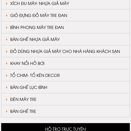
XÍCH ĐU MÂY- NHỰA GIẢ MÂY
GIỎ ĐỰNG ĐỒ MÂY TRE ĐAN
BÌNH PHONG MÂY TRE ĐAN
BÀN GHẾ NHỰA GIẢ MÂY
ĐỒ DÙNG NHỰA GIẢ MÂY CHO NHÀ HÀNG KHÁCH SẠN
KHAY NỔI HỒ BƠI
TỔ CHIM- TỔ KÉN DECOR
BÀN GHẾ LỤC BÌNH
ĐÈN MÂY TRE
BÀN GHẾ TRE
HỖ TRỢ TRỰC TUYẾN