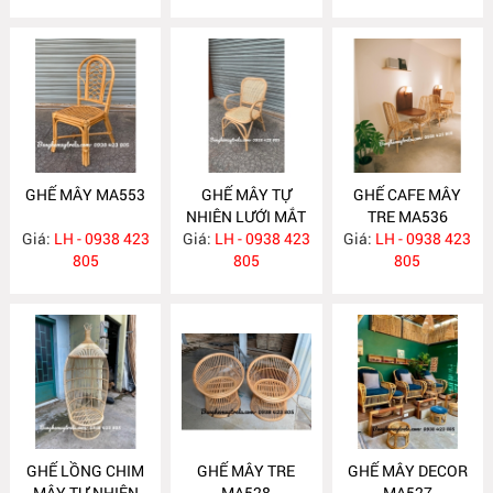
GHẾ MÂY MA553
GHẾ MÂY TỰ
GHẾ CAFE MÂY
NHIÊN LƯỚI MẮT
TRE MA536
Giá:
LH - 0938 423
Giá:
CÁO MA540
LH - 0938 423
Giá:
LH - 0938 423
805
805
805
GHẾ LỒNG CHIM
GHẾ MÂY TRE
GHẾ MÂY DECOR
MÂY TỰ NHIÊN
MA528
MA527