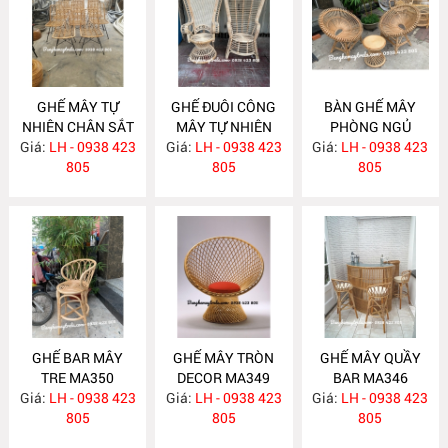
GHẾ MÂY TỰ
GHẾ ĐUÔI CÔNG
BÀN GHẾ MÂY
NHIÊN CHÂN SẮT
MÂY TỰ NHIÊN
PHÒNG NGỦ
Giá:
LH - 0938 423
MA358
Giá:
LH - 0938 423
MA357
Giá:
LH - 0938 423
MA352
805
805
805
GHẾ BAR MÂY
GHẾ MÂY TRÒN
GHẾ MÂY QUẦY
TRE MA350
DECOR MA349
BAR MA346
Giá:
LH - 0938 423
Giá:
LH - 0938 423
Giá:
LH - 0938 423
805
805
805