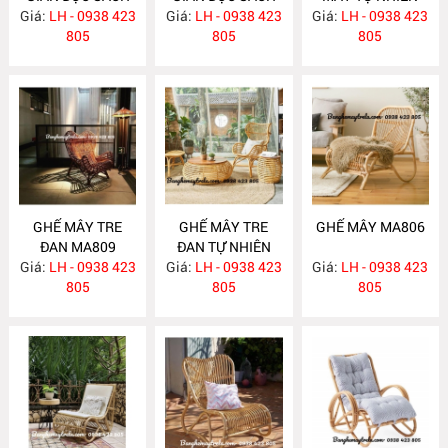
Giá:
BẰNG MÂY
LH - 0938 423
Giá:
KÈM GÁC CHÂN
LH - 0938 423
Giá:
LH - 0938 423
MA810
MA816
805
MA815
805
805
GHẾ MÂY TRE
GHẾ MÂY TRE
GHẾ MÂY MA806
ĐAN MA809
ĐAN TỰ NHIÊN
Giá:
LH - 0938 423
Giá:
LH - 0938 423
MA808
Giá:
LH - 0938 423
805
805
805