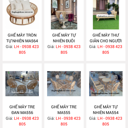
GHẾ MÂY TRÒN
GHẾ MÂY TỰ
GHẾ MÂY THƯ
TỰ NHIÊN MA564
NHIÊN ĐUÔI
GIÃN CHO NGƯỜI
Giá:
LH - 0938 423
Giá:
CÔNG MA562
LH - 0938 423
Giá:
GIÀ MA558
LH - 0938 423
805
805
805
GHẾ MÂY TRE
GHẾ MÂY TRE
GHẾ MÂY TỰ
ĐAN MA556
MA555
NHIÊN MA554
Giá:
LH - 0938 423
Giá:
LH - 0938 423
Giá:
LH - 0938 423
805
805
805