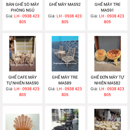
BÀN GHẾ SÒ MÂY
GHẾ MÂY MA592
GHẾ MÂY TRE
PHÒNG NGỦ
MA591
Giá:
LH - 0938 423
MA593
Giá:
LH - 0938 423
Giá:
LH - 0938 423
805
805
805
GHẾ CAFE MÂY
GHẾ MÂY TRE
GHẾ ĐƠN MÂY TỰ
TỰ NHIÊN MA590
MA589
NHIÊN MA582
Giá:
LH - 0938 423
Giá:
LH - 0938 423
Giá:
LH - 0938 423
805
805
805