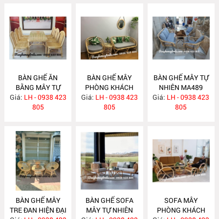
BÀN GHẾ ĂN
BÀN GHẾ MÂY
BÀN GHẾ MÂY TỰ
BẰNG MÂY TỰ
PHÒNG KHÁCH
NHIÊN MA489
Giá:
NHIÊN MA492
LH - 0938 423
Giá:
LH - 0938 423
MA490
Giá:
LH - 0938 423
805
805
805
BÀN GHẾ MÂY
BÀN GHẾ SOFA
SOFA MÂY
TRE ĐAN HIỆN ĐẠI
MÂY TỰ NHIÊN
PHÒNG KHÁCH