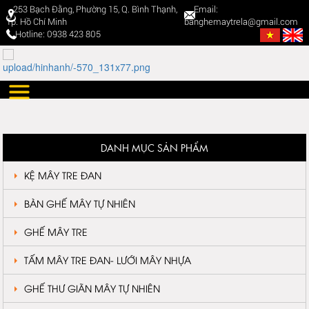
253 Bạch Đằng, Phường 15, Q. Bình Thạnh,
Email:
Tp. Hồ Chí Minh
banghemaytrela@gmail.com
Hotline: 0938 423 805
DANH MỤC SẢN PHẨM
KỆ MÂY TRE ĐAN
BÀN GHẾ MÂY TỰ NHIÊN
GHẾ MÂY TRE
TẤM MÂY TRE ĐAN- LƯỚI MÂY NHỰA
GHẾ THƯ GIÃN MÂY TỰ NHIÊN