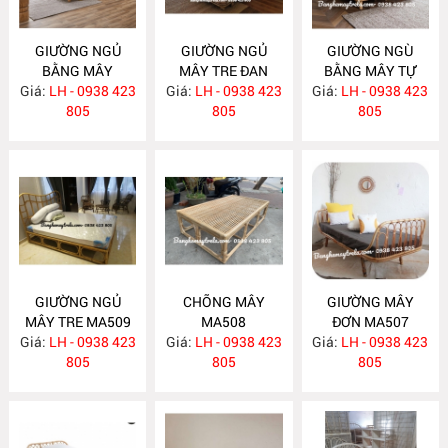
GIƯỜNG NGỦ
GIƯỜNG NGỦ
GIƯỜNG NGÙ
BẰNG MÂY
MÂY TRE ĐAN
BẰNG MÂY TỰ
Giá:
LH - 0938 423
MA512
Giá:
LH - 0938 423
MA511
Giá:
NHIÊN MA510
LH - 0938 423
805
805
805
GIƯỜNG NGỦ
CHÕNG MÂY
GIƯỜNG MÂY
MÂY TRE MA509
MA508
ĐƠN MA507
Giá:
LH - 0938 423
Giá:
LH - 0938 423
Giá:
LH - 0938 423
805
805
805