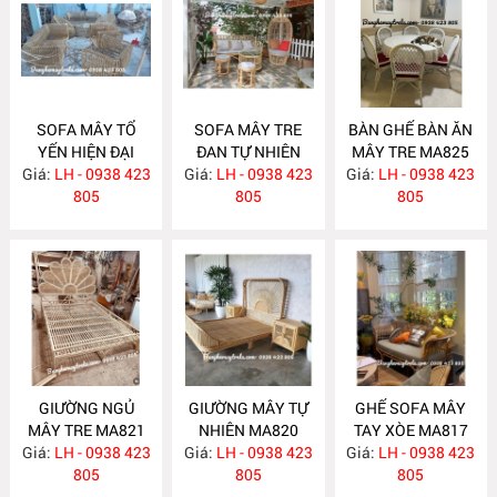
SOFA MÂY TỔ
SOFA MÂY TRE
BÀN GHẾ BÀN ĂN
YẾN HIỆN ĐẠI
ĐAN TỰ NHIÊN
MÂY TRE MA825
Giá:
LH - 0938 423
MA831
Giá:
LH - 0938 423
MA830
Giá:
LH - 0938 423
805
805
805
GIƯỜNG NGỦ
GIƯỜNG MÂY TỰ
GHẾ SOFA MÂY
MÂY TRE MA821
NHIÊN MA820
TAY XÒE MA817
Giá:
LH - 0938 423
Giá:
LH - 0938 423
Giá:
LH - 0938 423
805
805
805