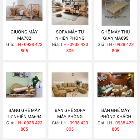
GIƯỜNG MÂY
SOFA MÂY TỰ
GHẾ MÂY THƯ
MA702
NHIÊN PHÒNG
GIÃN MA695
Giá:
LH - 0938 423
Giá:
KHÁCH MA697
LH - 0938 423
Giá:
LH - 0938 423
805
805
805
BĂNG GHẾ MÂY
BÀN GHẾ SOFA
BÀN GHẾ MÂY
TỰ NHIÊN MA694
MÂY PHÒNG
PHÒNG KHÁCH
Giá:
LH - 0938 423
Giá:
KHÁCH MA689
LH - 0938 423
Giá:
LH - 0938 423
MA688
805
805
805