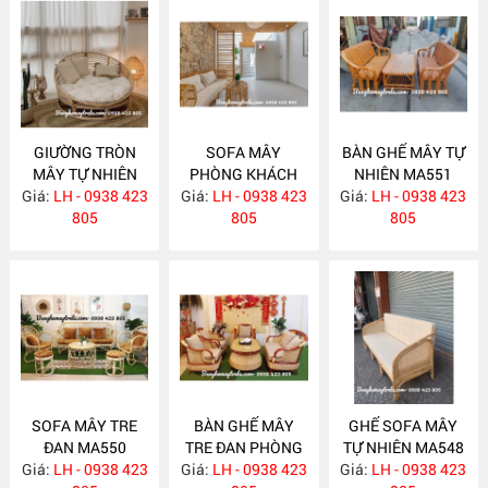
GIƯỜNG TRÒN
SOFA MÂY
BÀN GHẾ MÂY TỰ
MÂY TỰ NHIÊN
PHÒNG KHÁCH
NHIÊN MA551
Giá:
LH - 0938 423
MA563
Giá:
LH - 0938 423
MA557
Giá:
LH - 0938 423
805
805
805
SOFA MÂY TRE
BÀN GHẾ MÂY
GHẾ SOFA MÂY
ĐAN MA550
TRE ĐAN PHÒNG
TỰ NHIÊN MA548
Giá:
LH - 0938 423
Giá:
KHÁCH MA549
LH - 0938 423
Giá:
LH - 0938 423