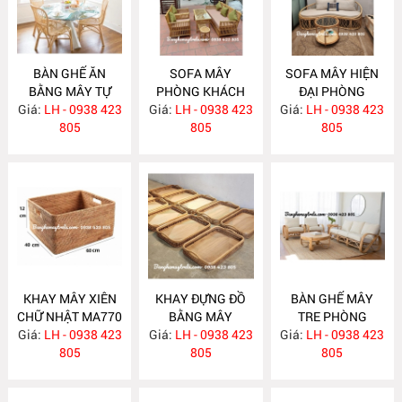
BÀN GHẾ ĂN
SOFA MÂY
SOFA MÂY HIỆN
BẰNG MÂY TỰ
PHÒNG KHÁCH
ĐẠI PHÒNG
Giá:
NHIÊN MA780
LH - 0938 423
Giá:
KIỂU DÁNG ĐƠN
LH - 0938 423
Giá:
KHÁCH MA777
LH - 0938 423
805
GIẢN MA778
805
805
KHAY MÂY XIÊN
KHAY ĐỰNG ĐỒ
BÀN GHẾ MÂY
CHỮ NHẬT MA770
BẰNG MÂY
TRE PHÒNG
Giá:
LH - 0938 423
Giá:
LH - 0938 423
MA769
Giá:
KHÁCH MA764
LH - 0938 423
805
805
805