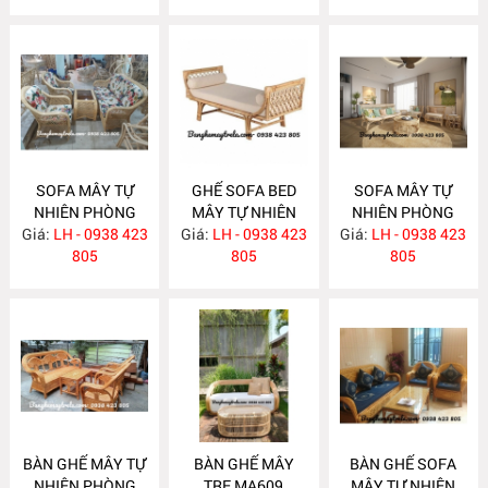
SOFA MÂY TỰ
GHẾ SOFA BED
SOFA MÂY TỰ
NHIÊN PHÒNG
MÂY TỰ NHIÊN
NHIÊN PHÒNG
Giá:
KHÁCH MA620
LH - 0938 423
Giá:
LH - 0938 423
MA615
Giá:
KHÁCH MA612
LH - 0938 423
805
805
805
BÀN GHẾ MÂY TỰ
BÀN GHẾ MÂY
BÀN GHẾ SOFA
NHIÊN PHÒNG
TRE MA609
MÂY TỰ NHIÊN