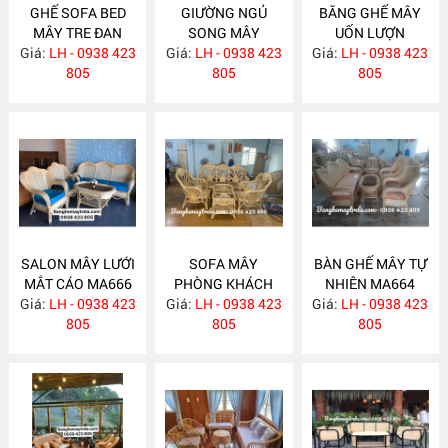
GHẾ SOFA BED
GIƯỜNG NGỦ
BĂNG GHẾ MÂY
MÂY TRE ĐAN
SONG MÂY
UỐN LƯỢN
Giá:
LH - 0938 423
MA671
Giá:
LH - 0938 423
MA670
Giá:
LH - 0938 423
MA667
805
805
805
SALON MÂY LƯỚI
SOFA MÂY
BÀN GHẾ MÂY TỰ
MẮT CÁO MA666
PHÒNG KHÁCH
NHIÊN MA664
Giá:
LH - 0938 423
Giá:
LH - 0938 423
MA665
Giá:
LH - 0938 423
805
805
805