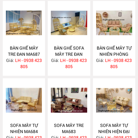
BÀN GHẾ MÂY
BÀN GHẾ SOFA
BÀN GHẾ MÂY TỰ
TRE ĐAN MA687
MÂY TRE ĐAN
NHIÊN PHÒNG
Giá:
LH - 0938 423
Giá:
LH - 0938 423
MA686
Giá:
KHÁCH MA685
LH - 0938 423
805
805
805
SOFA MÂY TỰ
SOFA MÂY TRE
SOFA MÂY TỰ
NHIÊN MA684
MA683
NHIÊN HIỆN ĐẠI
Giá:
LH - 0938 423
Giá:
LH - 0938 423
Giá:
LH - 0938 423
MA682