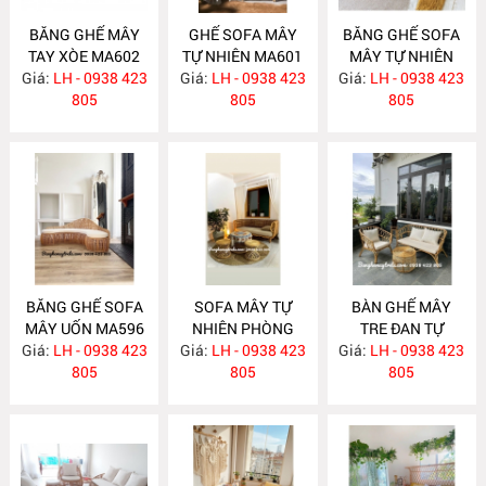
BĂNG GHẾ MÂY
GHẾ SOFA MÂY
BĂNG GHẾ SOFA
TAY XÒE MA602
TỰ NHIÊN MA601
MÂY TỰ NHIÊN
Giá:
LH - 0938 423
Giá:
LH - 0938 423
Giá:
LH - 0938 423
MA597
805
805
805
BĂNG GHẾ SOFA
SOFA MÂY TỰ
BÀN GHẾ MÂY
MÂY UỐN MA596
NHIÊN PHÒNG
TRE ĐAN TỰ
Giá:
LH - 0938 423
Giá:
KHÁCH MA588
LH - 0938 423
Giá:
NHIÊN MA587
LH - 0938 423
805
805
805