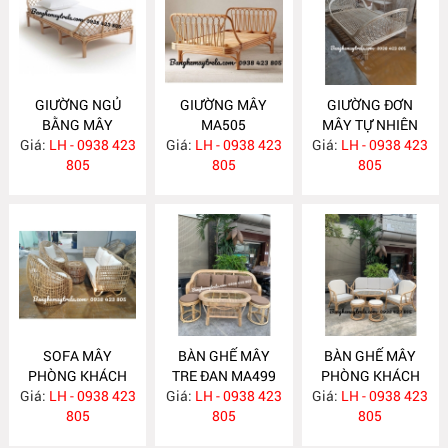
GIƯỜNG NGỦ
GIƯỜNG MÂY
GIƯỜNG ĐƠN
BẰNG MÂY
MA505
MÂY TỰ NHIÊN
Giá:
LH - 0938 423
MA506
Giá:
LH - 0938 423
Giá:
LH - 0938 423
MA504
805
805
805
SOFA MÂY
BÀN GHẾ MÂY
BÀN GHẾ MÂY
PHÒNG KHÁCH
TRE ĐAN MA499
PHÒNG KHÁCH
Giá:
KIỂU HIỆN ĐẠI
LH - 0938 423
Giá:
LH - 0938 423
Giá:
KIỂU HIỆN ĐẠI
LH - 0938 423
MA502
805
805
MA493
805