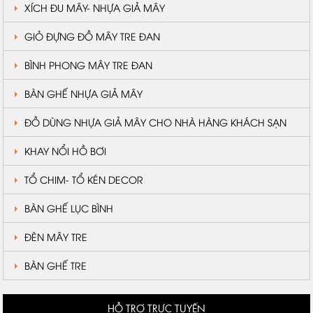
XÍCH ĐU MÂY- NHỰA GIẢ MÂY
GIỎ ĐỰNG ĐỒ MÂY TRE ĐAN
BÌNH PHONG MÂY TRE ĐAN
BÀN GHẾ NHỰA GIẢ MÂY
ĐỒ DÙNG NHỰA GIẢ MÂY CHO NHÀ HÀNG KHÁCH SẠN
KHAY NỔI HỒ BƠI
TỔ CHIM- TỔ KÉN DECOR
BÀN GHẾ LỤC BÌNH
ĐÈN MÂY TRE
BÀN GHẾ TRE
HỖ TRỢ TRỰC TUYẾN