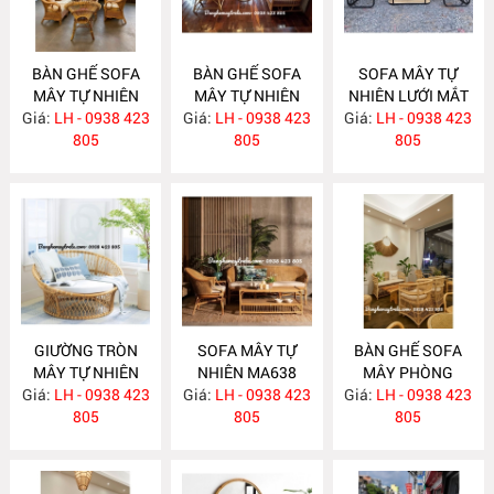
BÀN GHẾ SOFA
BÀN GHẾ SOFA
SOFA MÂY TỰ
MÂY TỰ NHIÊN
MÂY TỰ NHIÊN
NHIÊN LƯỚI MẮT
Giá:
LH - 0938 423
MA663
Giá:
LH - 0938 423
MA657
Giá:
CÁO MA656
LH - 0938 423
805
805
805
GIƯỜNG TRÒN
SOFA MÂY TỰ
BÀN GHẾ SOFA
MÂY TỰ NHIÊN
NHIÊN MA638
MÂY PHÒNG
Giá:
LH - 0938 423
MA652
Giá:
LH - 0938 423
Giá:
KHÁCH HIỆN ĐẠI
LH - 0938 423
805
805
MA637
805