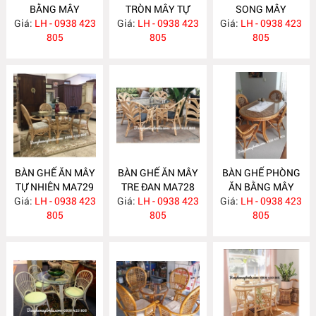
BẰNG MÂY
TRÒN MÂY TỰ
SONG MÂY
Giá:
LH - 0938 423
MA732
Giá:
NHIÊN MA731
LH - 0938 423
Giá:
LH - 0938 423
MA730
805
805
805
BÀN GHẾ ĂN MÂY
BÀN GHẾ ĂN MÂY
BÀN GHẾ PHÒNG
TỰ NHIÊN MA729
TRE ĐAN MA728
ĂN BẰNG MÂY
Giá:
LH - 0938 423
Giá:
LH - 0938 423
Giá:
LH - 0938 423
MA727
805
805
805