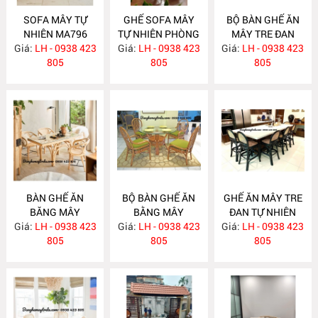
SOFA MÂY TỰ
GHẾ SOFA MÂY
BỘ BÀN GHẾ ĂN
NHIÊN MA796
TỰ NHIÊN PHÒNG
MÂY TRE ĐAN
Giá:
LH - 0938 423
Giá:
KHÁCH MA795
LH - 0938 423
Giá:
LH - 0938 423
MA784
805
805
805
BÀN GHẾ ĂN
BỘ BÀN GHẾ ĂN
GHẾ ĂN MÂY TRE
BĂNG MÂY
BẰNG MÂY
ĐAN TỰ NHIÊN
Giá:
LH - 0938 423
MA783
Giá:
LH - 0938 423
MA782
Giá:
LH - 0938 423
MA781
805
805
805