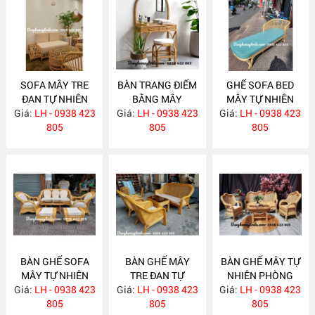
SOFA MÂY TRE
BÀN TRANG ĐIỂM
GHẾ SOFA BED
ĐAN TỰ NHIÊN
BẰNG MÂY
MÂY TỰ NHIÊN
Giá:
LH - 0938 423
MA636
Giá:
LH - 0938 423
MA635
Giá:
LH - 0938 423
MA625
805
805
805
BÀN GHẾ SOFA
BÀN GHẾ MÂY
BÀN GHẾ MÂY TỰ
MÂY TỰ NHIÊN
TRE ĐAN TỰ
NHIÊN PHÒNG
Giá:
PHÒNG KHÁCH
LH - 0938 423
Giá:
NHIÊN MA622
LH - 0938 423
Giá:
KHÁCH LƯỚI MẮT
LH - 0938 423
MA624
805
805
CÁO MA621
805