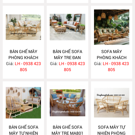
BÀN GHẾ MÂY
BÀN GHẾ SOFA
SOFA MÂY
PHÒNG KHÁCH
MÂY TRE ĐAN
PHÒNG KHÁCH
Giá:
NHỎ GỌN MA814
LH - 0938 423
Giá:
LH - 0938 423
MA813
Giá:
LH - 0938 423
MA812
805
805
805
BÀN GHẾ SOFA
BÀN GHẾ SOFA
SOFA MÂY TỰ
MÂY TỰ NHIÊN
MÂY TRE MA801
NHIÊN PHÒNG