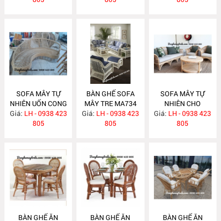
SOFA MÂY TỰ
BÀN GHẾ SOFA
SOFA MÂY TỰ
NHIÊN UỐN CONG
MÂY TRE MA734
NHIÊN CHO
Giá:
LH - 0938 423
MA743
Giá:
LH - 0938 423
Giá:
PHÒNG KHÁCH
LH - 0938 423
805
805
MA733
805
BÀN GHẾ ĂN
BÀN GHẾ ĂN
BÀN GHẾ ĂN