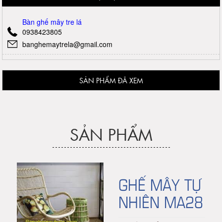
Bàn ghế mây tre lá
0938423805
banghemaytrela@gmail.com
SẢN PHẨM ĐÃ XEM
SẢN PHẨM
GHẾ MÂY TỰ
NHIÊN MA28