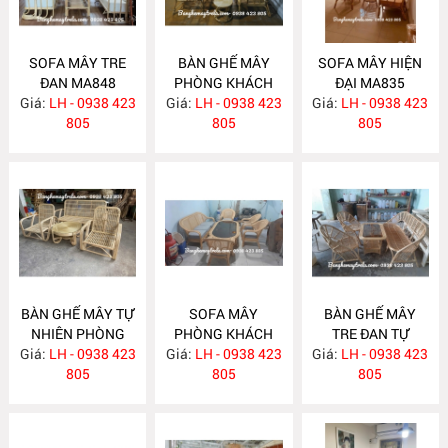
SOFA MÂY TRE
BÀN GHẾ MÂY
SOFA MÂY HIỆN
ĐAN MA848
PHÒNG KHÁCH
ĐẠI MA835
Giá:
LH - 0938 423
Giá:
LH - 0938 423
MA839
Giá:
LH - 0938 423
805
805
805
BÀN GHẾ MÂY TỰ
SOFA MÂY
BÀN GHẾ MÂY
NHIÊN PHÒNG
PHÒNG KHÁCH
TRE ĐAN TỰ
Giá:
KHÁCH MA834
LH - 0938 423
Giá:
HIỆN ĐẠI MA833
LH - 0938 423
Giá:
NHIÊN MA832
LH - 0938 423
805
805
805