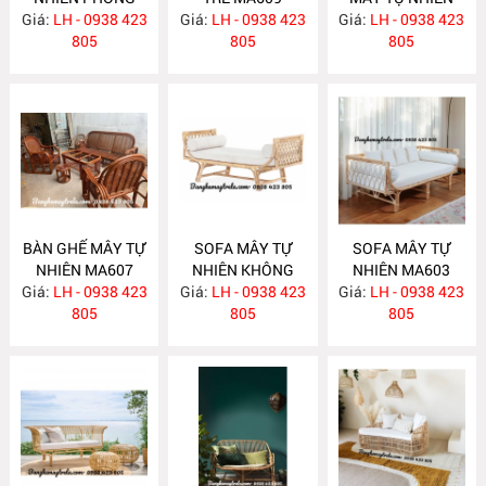
Giá:
KHÁCH MA610
LH - 0938 423
Giá:
LH - 0938 423
Giá:
PHÒNG KHÁCH
LH - 0938 423
805
805
MA608
805
BÀN GHẾ MÂY TỰ
SOFA MÂY TỰ
SOFA MÂY TỰ
NHIÊN MA607
NHIÊN KHÔNG
NHIÊN MA603
Giá:
LH - 0938 423
Giá:
TỰA MA604
LH - 0938 423
Giá:
LH - 0938 423
805
805
805