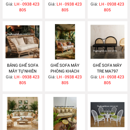
Giá:
PHÒNG KHÁCH
LH - 0938 423
Giá:
LH - 0938 423
Giá:
KHÁCH MA800
LH - 0938 423
MA811
805
805
805
BĂNG GHẾ SOFA
GHẾ SOFA MÂY
GHẾ SOFA MÂY
MÂY TỰ NHIÊN
PHÒNG KHÁCH
TRE MA797
Giá:
PHÒNG KHÁCH
LH - 0938 423
Giá:
LH - 0938 423
MA798
Giá:
LH - 0938 423
MA799
805
805
805