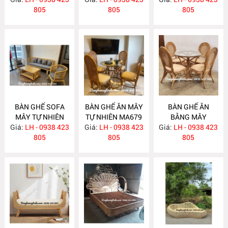
805
805
805
BÀN GHẾ SOFA
BÀN GHẾ ĂN MÂY
BÀN GHẾ ĂN
MÂY TỰ NHIÊN
TỰ NHIÊN MA679
BẰNG MÂY
Giá:
LH - 0938 423
MA681
Giá:
LH - 0938 423
Giá:
LH - 0938 423
MA678
805
805
805