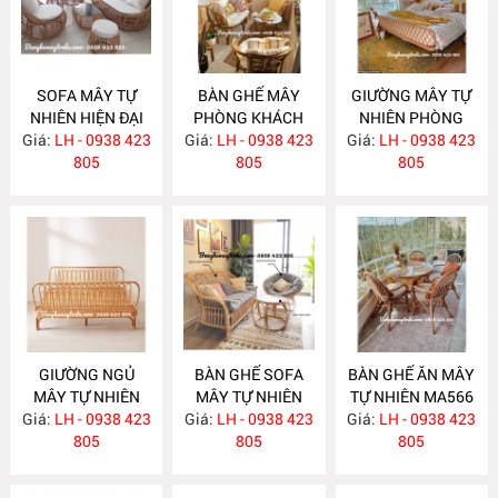
SOFA MÂY TỰ
BÀN GHẾ MÂY
GIƯỜNG MÂY TỰ
NHIÊN HIỆN ĐẠI
PHÒNG KHÁCH
NHIÊN PHÒNG
Giá:
LH - 0938 423
MA586
Giá:
NHỎ GỌN MA585
LH - 0938 423
Giá:
NGỦ MA584
LH - 0938 423
805
805
805
GIƯỜNG NGỦ
BÀN GHẾ SOFA
BÀN GHẾ ĂN MÂY
MÂY TỰ NHIÊN
MÂY TỰ NHIÊN
TỰ NHIÊN MA566
Giá:
LH - 0938 423
MA583
Giá:
LH - 0938 423
MA568
Giá:
LH - 0938 423
805
805
805