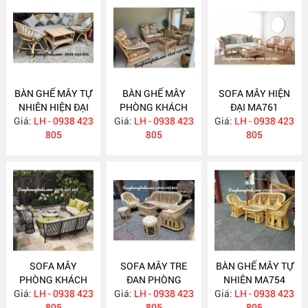
BÀN GHẾ MÂY TỰ
BÀN GHẾ MÂY
SOFA MÂY HIỆN
NHIÊN HIỆN ĐẠI
PHÒNG KHÁCH
ĐẠI MA761
Giá:
LH - 0938 423
MA763
Giá:
LH - 0938 423
MA762
Giá:
LH - 0938 423
805
805
805
SOFA MÂY
SOFA MÂY TRE
BÀN GHẾ MÂY TỰ
PHÒNG KHÁCH
ĐAN PHÒNG
NHIÊN MA754
Giá:
LH - 0938 423
MA760
Giá:
KHÁCH MA755
LH - 0938 423
Giá:
LH - 0938 423
805
805
805