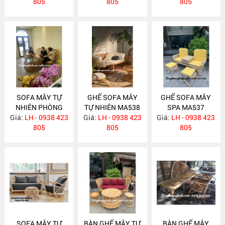
805
805
805
SOFA MÂY TỰ
GHẾ SOFA MÂY
GHẾ SOFA MÂY
NHIÊN PHÒNG
TỰ NHIÊN MA538
SPA MA537
Giá:
KHÁCH MA547
LH - 0938 423
Giá:
LH - 0938 423
Giá:
LH - 0938 423
805
805
805
SOFA MÂY TỰ
BÀN GHẾ MÂY TỰ
BÀN GHẾ MÂY