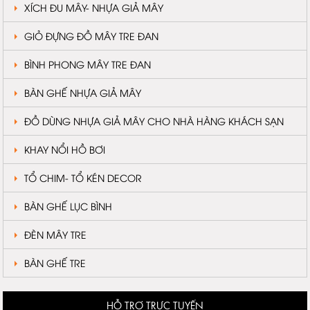
XÍCH ĐU MÂY- NHỰA GIẢ MÂY
GIỎ ĐỰNG ĐỒ MÂY TRE ĐAN
BÌNH PHONG MÂY TRE ĐAN
BÀN GHẾ NHỰA GIẢ MÂY
ĐỒ DÙNG NHỰA GIẢ MÂY CHO NHÀ HÀNG KHÁCH SẠN
KHAY NỔI HỒ BƠI
TỔ CHIM- TỔ KÉN DECOR
BÀN GHẾ LỤC BÌNH
ĐÈN MÂY TRE
BÀN GHẾ TRE
HỖ TRỢ TRỰC TUYẾN