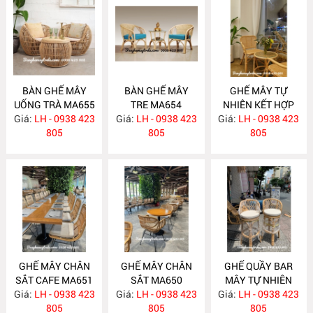
BÀN GHẾ MÂY
BÀN GHẾ MÂY
GHẾ MÂY TỰ
UỐNG TRÀ MA655
TRE MA654
NHIÊN KẾT HỢP
Giá:
LH - 0938 423
Giá:
LH - 0938 423
Giá:
LƯỚI MÂY MA653
LH - 0938 423
805
805
805
GHẾ MÂY CHÂN
GHẾ MÂY CHÂN
GHẾ QUẦY BAR
SẮT CAFE MA651
SẮT MA650
MÂY TỰ NHIÊN
Giá:
LH - 0938 423
Giá:
LH - 0938 423
Giá:
LH - 0938 423
MA634
805
805
805