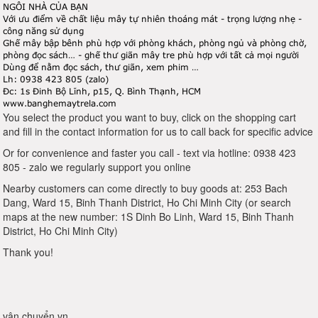
NGÔI NHÀ CỦA BẠN
Với ưu điểm về chất liệu mây tự nhiên thoáng mát - trọng lượng nhẹ -
công năng sử dụng
Ghế mây bập bênh phù hợp với phòng khách, phòng ngủ và phòng chờ,
phòng đọc sách… - ghế thư giãn mây tre phù hợp với tất cả mọi người
Dùng để nằm đọc sách, thư giãn, xem phim …
Lh: 0938 423 805 (zalo)
Đc: 1s Đinh Bộ Lĩnh, p15, Q. Bình Thạnh, HCM
www.banghemaytrela.com
You select the product you want to buy, click on the shopping cart
and fill in the contact information for us to call back for specific advice
Or for convenience and faster you call - text via hotline: 0938 423
805 - zalo we regularly support you online
Nearby customers can come directly to buy goods at: 253 Bach
Dang, Ward 15, Binh Thanh District, Ho Chi Minh City (or search
maps at the new number: 1S Dinh Bo Linh, Ward 15, Binh Thanh
District, Ho Chi Minh City)
Thank you!
vận chuyển vn