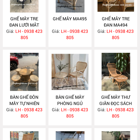
GHẾ MÂY TRE
GHẾ MÂY MA495
GHẾ MÂY TRE
ĐAN LƯỚI MẮT
ĐAN MA494
Giá:
CÁO MA496
LH - 0938 423
Giá:
LH - 0938 423
Giá:
LH - 0938 423
805
805
805
BÀN GHẾ ĐÔN
BÀN GHẾ MÂY
GHẾ MÂY THƯ
MÂY TỰ NHIÊN
PHÒNG NGỦ
GIÃN ĐỌC SÁCH
Giá:
LH - 0938 423
MA482
Giá:
LH - 0938 423
MA479
Giá:
KÈM ĐÔN GÁC
LH - 0938 423
805
805
CHÂN MA475
805