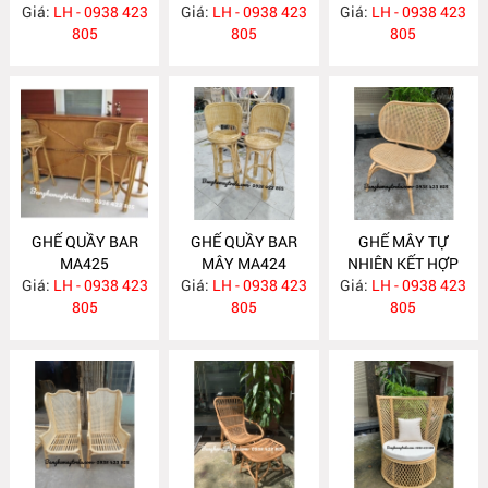
Giá:
LH - 0938 423
Giá:
LH - 0938 423
Giá:
LH - 0938 423
805
805
805
GHẾ QUẦY BAR
GHẾ QUẦY BAR
GHẾ MÂY TỰ
MA425
MÂY MA424
NHIÊN KẾT HỢP
Giá:
LH - 0938 423
Giá:
LH - 0938 423
Giá:
LƯỚI MẮT CÁO
LH - 0938 423
805
805
MA418
805