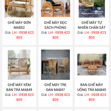
GHẾ MÂY ĐƠN
GHẾ MÂY ĐỌC
GHẾ MÂY TỰ
MA852
SÁCH PHÒNG
NHIÊN CHÂN SẮT
Giá:
LH - 0938 423
Giá:
NGỦ MA851
LH - 0938 423
Giá:
LH - 0938 423
MA850
805
805
805
GHẾ MÂY KÈM
GHẾ MÂY TRE
BÀN GHẾ MÂY
BÀN TRÀ MA849
ĐAN MA847
UỐNG TRÀ MA845
Giá:
LH - 0938 423
Giá:
LH - 0938 423
Giá:
LH - 0938 423
805
805
805