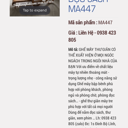
MA447
Tap to expand
Mã sản phẩm :
MA447
Giá :
Liên Hệ - 0938 423
805
Mô tả:
GHẾ MÂY THƯ GIÃN CÓ
THỂ XUẤT HIỆN Ở MỌI NGÓC
NGÁCH TRONG NGÔI NHÀ CỦA
BẠN Với ưu điểm về chất liệu
mây tự nhiên thoáng mát -
trọng lượng nhẹ - công năng sử
dụng Ghế mây bập bênh phù
hợp với phòng khách, phòng
ngủ và phòng chờ, phòng đọc
sách… - ghế thư giãn mây tre
phù hợp với tất cả mọi người
Dùng để nằm đọc sách, thư
giãn, xem phim … Lh: 0938 423
805 (zalo) Đc: 1s Đinh Bộ Lĩnh,