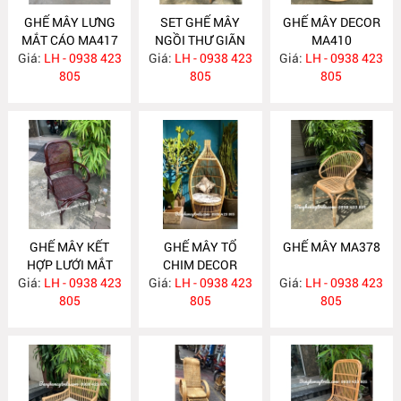
GHẾ MÂY LƯNG
SET GHẾ MÂY
GHẾ MÂY DECOR
MẮT CÁO MA417
NGỒI THƯ GIÃN
MA410
Giá:
LH - 0938 423
Giá:
LH - 0938 423
MA416
Giá:
LH - 0938 423
805
805
805
GHẾ MÂY KẾT
GHẾ MÂY TỔ
GHẾ MÂY MA378
HỢP LƯỚI MẮT
CHIM DECOR
Giá:
CÁO MA400
LH - 0938 423
Giá:
LH - 0938 423
MA395
Giá:
LH - 0938 423
805
805
805