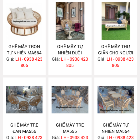
GHẾ MÂY TRÒN
GHẾ MÂY TỰ
GHẾ MÂY THƯ
TỰ NHIÊN MA564
NHIÊN ĐUÔI
GIÃN CHO NGƯỜI
Giá:
LH - 0938 423
Giá:
CÔNG MA562
LH - 0938 423
Giá:
GIÀ MA558
LH - 0938 423
805
805
805
GHẾ MÂY TRE
GHẾ MÂY TRE
GHẾ MÂY TỰ
ĐAN MA556
MA555
NHIÊN MA554
Giá:
LH - 0938 423
Giá:
LH - 0938 423
Giá:
LH - 0938 423