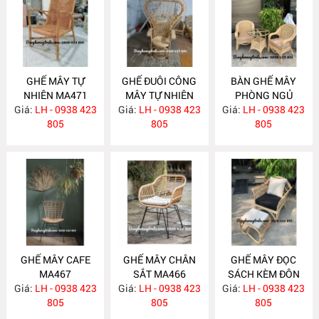
GHẾ MÂY TỰ
GHẾ ĐUÔI CÔNG
BÀN GHẾ MÂY
NHIÊN MA471
MÂY TỰ NHIÊN
PHÒNG NGỦ
Giá:
LH - 0938 423
Giá:
LH - 0938 423
MA470
Giá:
LH - 0938 423
MA469
805
805
805
GHẾ MÂY CAFE
GHẾ MÂY CHÂN
GHẾ MÂY ĐỌC
MA467
SẮT MA466
SÁCH KÈM ĐÔN
Giá:
LH - 0938 423
Giá:
LH - 0938 423
GÁC CHÂN MA461
Giá:
LH - 0938 423
805
805
805