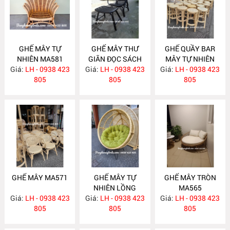
GHẾ MÂY TỰ
GHẾ MÂY THƯ
GHẾ QUẦY BAR
NHIÊN MA581
GIÃN ĐỌC SÁCH
MÂY TỰ NHIÊN
Giá:
LH - 0938 423
Giá:
KÈM ĐÔN GÁC
LH - 0938 423
Giá:
LH - 0938 423
MA572
805
CHÂN MA575
805
805
GHẾ MÂY MA571
GHẾ MÂY TỰ
GHẾ MÂY TRÒN
NHIÊN LỒNG
MA565
Giá:
LH - 0938 423
Giá:
CHIM MA569
LH - 0938 423
Giá:
LH - 0938 423
805
805
805