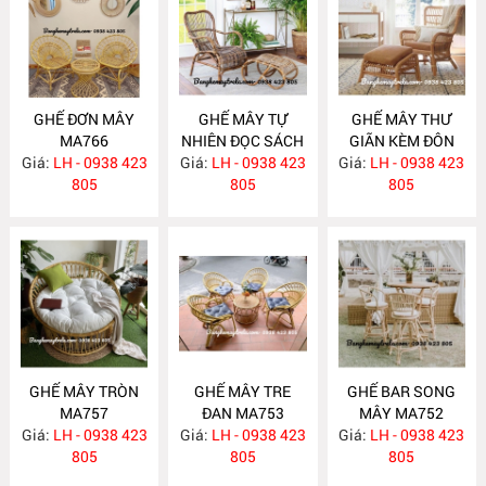
GHẾ ĐƠN MÂY
GHẾ MÂY TỰ
GHẾ MÂY THƯ
MA766
NHIÊN ĐỌC SÁCH
GIÃN KÈM ĐÔN
Giá:
LH - 0938 423
Giá:
KÈM ĐÔN GÁC
LH - 0938 423
GÁC CHÂN MA758
Giá:
LH - 0938 423
805
CHÂN MA759
805
805
GHẾ MÂY TRÒN
GHẾ MÂY TRE
GHẾ BAR SONG
MA757
ĐAN MA753
MÂY MA752
Giá:
LH - 0938 423
Giá:
LH - 0938 423
Giá:
LH - 0938 423
805
805
805