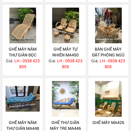
GHẾ MÂY NẰM
GHẾ MÂY TỰ
BÀN GHẾ MÂY
THƯ GIÃN ĐỌC
NHIÊN MA450
ĐẶT PHÒNG NGỦ
Giá:
SÁCH MA456
LH - 0938 423
Giá:
LH - 0938 423
Giá:
LH - 0938 423
MA449
805
805
805
GHẾ MÂY NẰM
GHẾ THƯ GIÃN
GHẾ MÂY MA426
THƯ GIÃN MA448
MÂY TRE MA446