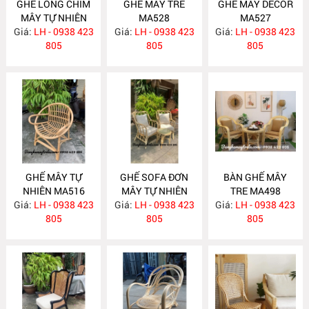
GHẾ LỒNG CHIM
GHẾ MÂY TRE
GHẾ MÂY DECOR
MÂY TỰ NHIÊN
MA528
MA527
Giá:
LH - 0938 423
MA535
Giá:
LH - 0938 423
Giá:
LH - 0938 423
805
805
805
GHẾ MÂY TỰ
GHẾ SOFA ĐƠN
BÀN GHẾ MÂY
NHIÊN MA516
MÂY TỰ NHIÊN
TRE MA498
Giá:
LH - 0938 423
Giá:
LH - 0938 423
MA515
Giá:
LH - 0938 423
805
805
805