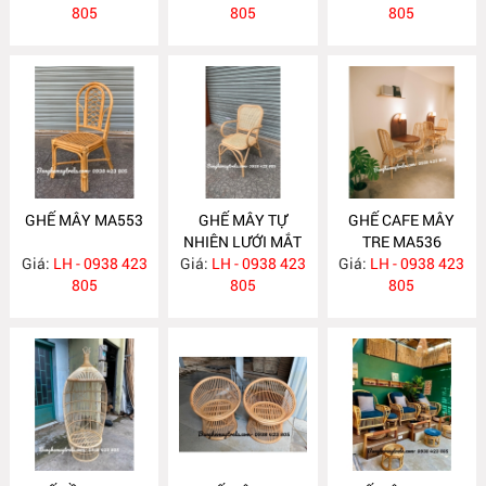
805
805
805
GHẾ MÂY MA553
GHẾ MÂY TỰ
GHẾ CAFE MÂY
NHIÊN LƯỚI MẮT
TRE MA536
Giá:
LH - 0938 423
Giá:
CÁO MA540
LH - 0938 423
Giá:
LH - 0938 423
805
805
805