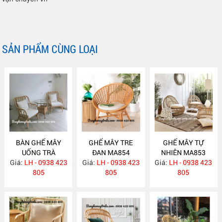
SẢN PHẨM CÙNG LOẠI
BÀN GHẾ MÂY
GHẾ MÂY TRE
GHẾ MÂY TỰ
UỐNG TRÀ
ĐAN MA854
NHIÊN MA853
Giá:
PHÒNG NGỦ
LH - 0938 423
Giá:
LH - 0938 423
Giá:
LH - 0938 423
MA855
805
805
805