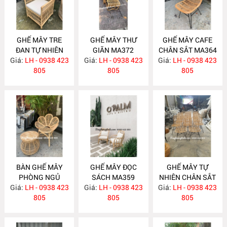
GHẾ MÂY TRE
GHẾ MÂY THƯ
GHẾ MÂY CAFE
ĐAN TỰ NHIÊN
GIÃN MA372
CHÂN SẮT MA364
Giá:
LH - 0938 423
MA377
Giá:
LH - 0938 423
Giá:
LH - 0938 423
805
805
805
BÀN GHẾ MÂY
GHẾ MÂY ĐỌC
GHẾ MÂY TỰ
PHÒNG NGỦ
SÁCH MA359
NHIÊN CHÂN SẮT
Giá:
LH - 0938 423
MA360
Giá:
LH - 0938 423
Giá:
LH - 0938 423
MA358
805
805
805