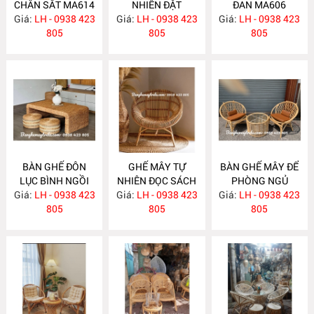
CHÂN SẮT MA614
NHIÊN ĐẶT
ĐAN MA606
Giá:
LH - 0938 423
Giá:
PHÒNG NGỦ
LH - 0938 423
Giá:
LH - 0938 423
805
MA613
805
805
BÀN GHẾ ĐÔN
GHẾ MÂY TỰ
BÀN GHẾ MÂY ĐỂ
LỤC BÌNH NGỒI
NHIÊN ĐỌC SÁCH
PHÒNG NGỦ
Giá:
TRÀ ĐẠO MA605
LH - 0938 423
Giá:
LH - 0938 423
MA595
Giá:
LH - 0938 423
MA594
805
805
805