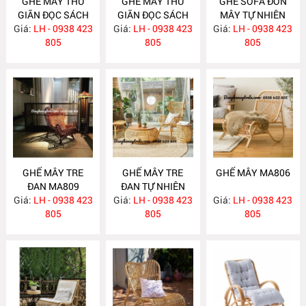
GHẾ MÂY THƯ
GHẾ MÂY THƯ
GHẾ SOFA ĐƠN
GIÃN ĐỌC SÁCH
GIÃN ĐỌC SÁCH
MÂY TỰ NHIÊN
Giá:
BẰNG MÂY
LH - 0938 423
Giá:
KÈM GÁC CHÂN
LH - 0938 423
Giá:
LH - 0938 423
MA810
MA816
805
MA815
805
805
GHẾ MÂY TRE
GHẾ MÂY TRE
GHẾ MÂY MA806
ĐAN MA809
ĐAN TỰ NHIÊN
Giá:
LH - 0938 423
Giá:
LH - 0938 423
MA808
Giá:
LH - 0938 423
805
805
805