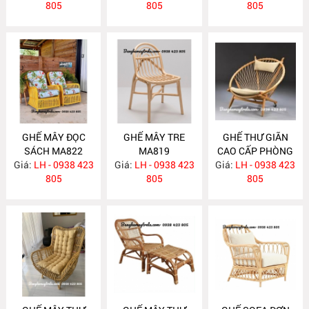
805
805
805
GHẾ MÂY ĐỌC
GHẾ MÂY TRE
GHẾ THƯ GIÃN
SÁCH MA822
MA819
CAO CẤP PHÒNG
Giá:
LH - 0938 423
Giá:
LH - 0938 423
Giá:
KHÁCH MA818
LH - 0938 423
805
805
805