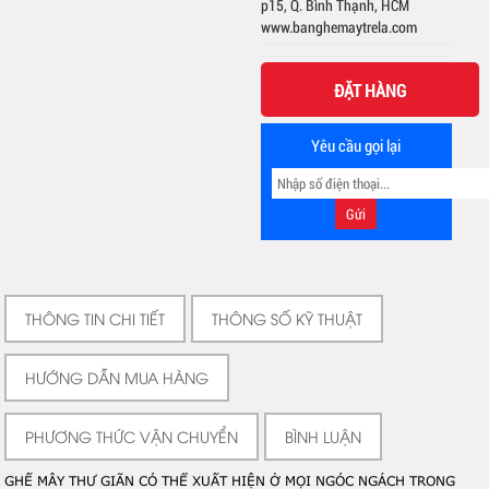
p15, Q. Bình Thạnh, HCM
www.banghemaytrela.com
ĐẶT HÀNG
Yêu cầu gọi lại
THÔNG TIN CHI TIẾT
THÔNG SỐ KỸ THUẬT
HƯỚNG DẪN MUA HÀNG
PHƯƠNG THỨC VẬN CHUYỂN
BÌNH LUẬN
GHẾ MÂY THƯ GIÃN CÓ THỂ XUẤT HIỆN Ở MỌI NGÓC NGÁCH TRONG