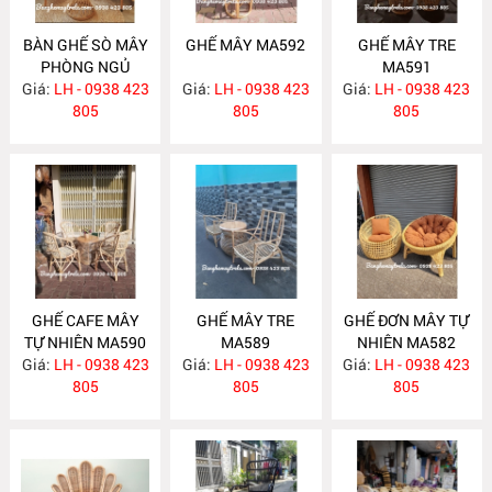
BÀN GHẾ SÒ MÂY
GHẾ MÂY MA592
GHẾ MÂY TRE
PHÒNG NGỦ
MA591
Giá:
LH - 0938 423
MA593
Giá:
LH - 0938 423
Giá:
LH - 0938 423
805
805
805
GHẾ CAFE MÂY
GHẾ MÂY TRE
GHẾ ĐƠN MÂY TỰ
TỰ NHIÊN MA590
MA589
NHIÊN MA582
Giá:
LH - 0938 423
Giá:
LH - 0938 423
Giá:
LH - 0938 423
805
805
805