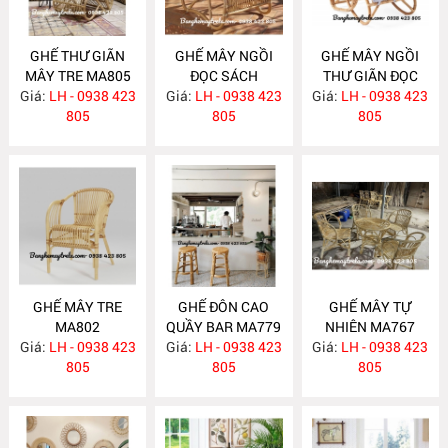
GHẾ THƯ GIÃN
GHẾ MÂY NGỒI
GHẾ MÂY NGỒI
MÂY TRE MA805
ĐỌC SÁCH
THƯ GIÃN ĐỌC
Giá:
LH - 0938 423
Giá:
PHÒNG NGỦ
LH - 0938 423
Giá:
SÁCH MA803
LH - 0938 423
805
MA804
805
805
GHẾ MÂY TRE
GHẾ ĐÔN CAO
GHẾ MÂY TỰ
MA802
QUẦY BAR MA779
NHIÊN MA767
Giá:
LH - 0938 423
Giá:
LH - 0938 423
Giá:
LH - 0938 423
805
805
805