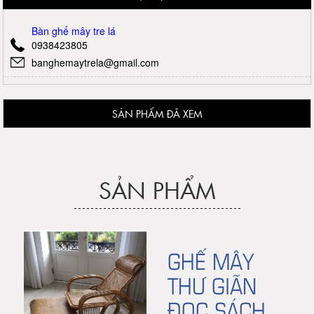
Bàn ghế mây tre lá
0938423805
banghemaytrela@gmail.com
SẢN PHẨM ĐÃ XEM
SẢN PHẨM
GHẾ MÂY
THƯ GIÃN
ĐỌC SÁCH