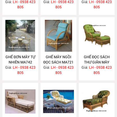
Giá:
LH - 0938 423
Giá:
LH - 0938 423
Giá:
LH - 0938 423
805
805
805
GHẾ ĐƠN MÂY TỰ
GHẾ MÂY NGỒI
GHẾ ĐỌC SÁCH
NHIÊN MA742
ĐỌC SÁCH MA721
THƯ GIÃN MÂY
Giá:
LH - 0938 423
Giá:
LH - 0938 423
Giá:
TỰ NHIÊN MA720
LH - 0938 423
805
805
805