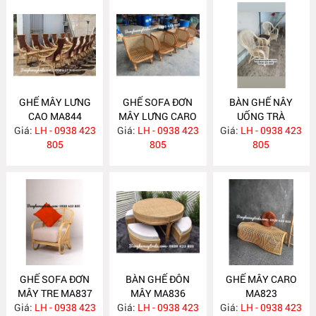
GHẾ MÂY LƯNG
GHẾ SOFA ĐƠN
BÀN GHẾ NÂY
CAO MA844
MÂY LƯNG CARO
UỐNG TRÀ
Giá:
LH - 0938 423
Giá:
LH - 0938 423
MA843
Giá:
PHÒNG NGỦ
LH - 0938 423
805
805
MA838
805
GHẾ SOFA ĐƠN
BÀN GHẾ ĐÔN
GHẾ MÂY CARO
MÂY TRE MA837
MÂY MA836
MA823
Giá:
LH - 0938 423
Giá:
LH - 0938 423
Giá:
LH - 0938 423