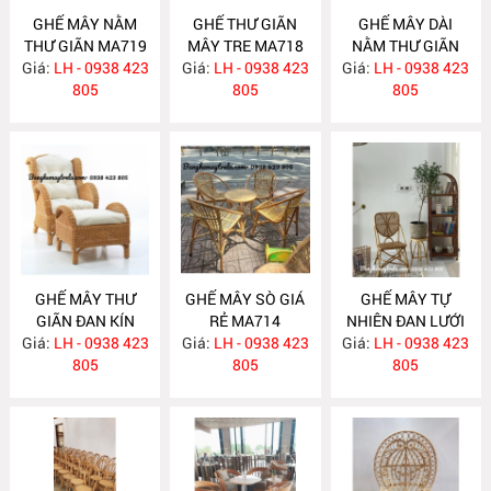
GHẾ MÂY NẰM
GHẾ THƯ GIÃN
GHẾ MÂY DÀI
THƯ GIÃN MA719
MÂY TRE MA718
NẰM THƯ GIÃN
Giá:
LH - 0938 423
Giá:
LH - 0938 423
Giá:
LH - 0938 423
MA717
805
805
805
GHẾ MÂY THƯ
GHẾ MÂY SÒ GIÁ
GHẾ MÂY TỰ
GIÃN ĐAN KÍN
RẺ MA714
NHIÊN ĐAN LƯỚI
Giá:
KÈM ĐÔN GÁC
LH - 0938 423
Giá:
LH - 0938 423
Giá:
LH - 0938 423
MA712
CHÂN MA716
805
805
805