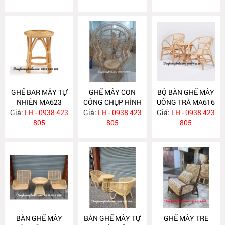
GHẾ BAR MÂY TỰ
GHẾ MÂY CON
BỘ BÀN GHẾ MÂY
NHIÊN MA623
CÔNG CHỤP HÌNH
UỐNG TRÀ MA616
Giá:
LH - 0938 423
Giá:
DECOR MA618
LH - 0938 423
Giá:
LH - 0938 423
805
805
805
BÀN GHẾ MÂY
BÀN GHẾ MÂY TỰ
GHẾ MÂY TRE