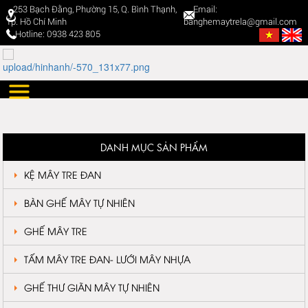
253 Bạch Đằng, Phường 15, Q. Bình Thạnh,
Email:
Tp. Hồ Chí Minh
banghemaytrela@gmail.com
Hotline: 0938 423 805
DANH MỤC SẢN PHẨM
KỆ MÂY TRE ĐAN
BÀN GHẾ MÂY TỰ NHIÊN
GHẾ MÂY TRE
TẤM MÂY TRE ĐAN- LƯỚI MÂY NHỰA
GHẾ THƯ GIÃN MÂY TỰ NHIÊN