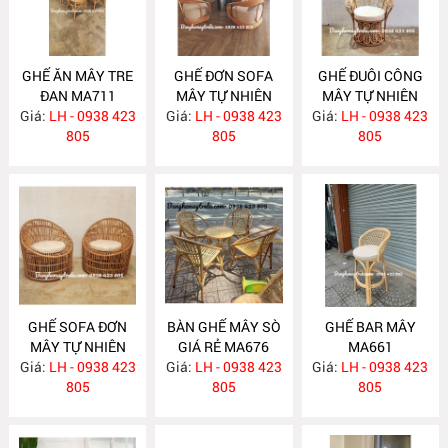
GHẾ ĂN MÂY TRE
GHẾ ĐƠN SOFA
GHẾ ĐUÔI CÔNG
ĐAN MA711
MÂY TỰ NHIÊN
MÂY TỰ NHIÊN
Giá:
LH - 0938 423
Giá:
LH - 0938 423
MA701
Giá:
DECOR CHỤP
LH - 0938 423
805
805
HÌNH MA690
805
GHẾ SOFA ĐƠN
BÀN GHẾ MÂY SÒ
GHẾ BAR MÂY
MÂY TỰ NHIÊN
GIÁ RẺ MA676
MA661
Giá:
LH - 0938 423
MA680
Giá:
LH - 0938 423
Giá:
LH - 0938 423
805
805
805