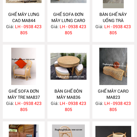
GHẾ MÂY LƯNG
GHẾ SOFA ĐƠN
BÀN GHẾ NÂY
CAO MA844
MÂY LƯNG CARO
UỐNG TRÀ
Giá:
LH - 0938 423
Giá:
LH - 0938 423
MA843
Giá:
PHÒNG NGỦ
LH - 0938 423
805
805
MA838
805
GHẾ SOFA ĐƠN
BÀN GHẾ ĐÔN
GHẾ MÂY CARO
MÂY TRE MA837
MÂY MA836
MA823
Giá:
LH - 0938 423
Giá:
LH - 0938 423
Giá:
LH - 0938 423
805
805
805