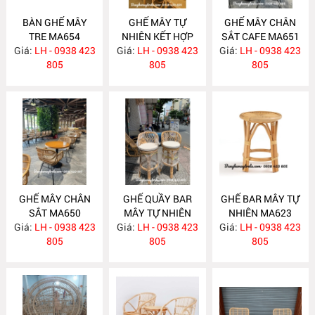
BÀN GHẾ MÂY
GHẾ MÂY TỰ
GHẾ MÂY CHÂN
TRE MA654
NHIÊN KẾT HỢP
SẮT CAFE MA651
Giá:
LH - 0938 423
Giá:
LƯỚI MÂY MA653
LH - 0938 423
Giá:
LH - 0938 423
805
805
805
GHẾ MÂY CHÂN
GHẾ QUẦY BAR
GHẾ BAR MÂY TỰ
SẮT MA650
MÂY TỰ NHIÊN
NHIÊN MA623
Giá:
LH - 0938 423
Giá:
LH - 0938 423
MA634
Giá:
LH - 0938 423
805
805
805