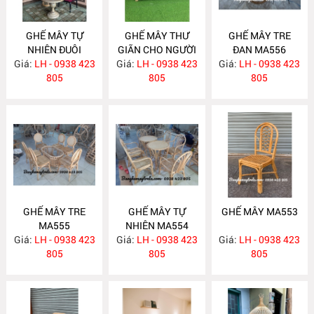
GHẾ MÂY TỰ
GHẾ MÂY THƯ
GHẾ MÂY TRE
NHIÊN ĐUÔI
GIÃN CHO NGƯỜI
ĐAN MA556
Giá:
CÔNG MA562
LH - 0938 423
Giá:
GIÀ MA558
LH - 0938 423
Giá:
LH - 0938 423
805
805
805
GHẾ MÂY TRE
GHẾ MÂY TỰ
GHẾ MÂY MA553
MA555
NHIÊN MA554
Giá:
LH - 0938 423
Giá:
LH - 0938 423
Giá:
LH - 0938 423
805
805
805