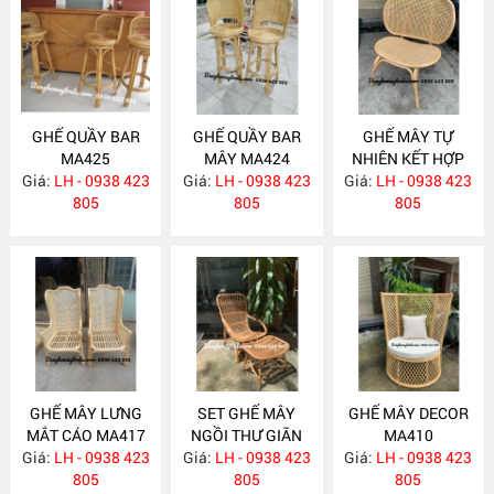
GHẾ QUẦY BAR
GHẾ QUẦY BAR
GHẾ MÂY TỰ
MA425
MÂY MA424
NHIÊN KẾT HỢP
Giá:
LH - 0938 423
Giá:
LH - 0938 423
Giá:
LƯỚI MẮT CÁO
LH - 0938 423
805
805
MA418
805
GHẾ MÂY LƯNG
SET GHẾ MÂY
GHẾ MÂY DECOR
MẮT CÁO MA417
NGỒI THƯ GIÃN
MA410
Giá:
LH - 0938 423
Giá:
LH - 0938 423
MA416
Giá:
LH - 0938 423
805
805
805