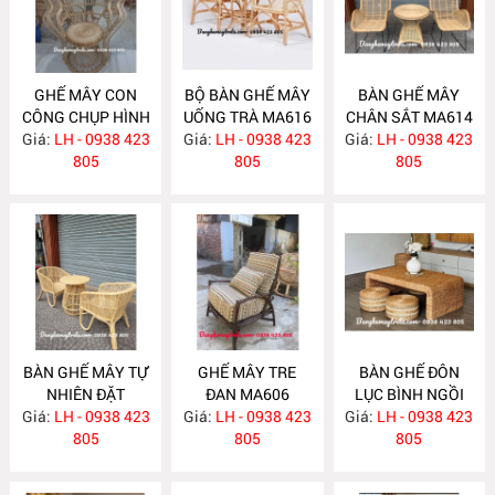
GHẾ MÂY CON
BỘ BÀN GHẾ MÂY
BÀN GHẾ MÂY
CÔNG CHỤP HÌNH
UỐNG TRÀ MA616
CHÂN SẮT MA614
Giá:
DECOR MA618
LH - 0938 423
Giá:
LH - 0938 423
Giá:
LH - 0938 423
805
805
805
BÀN GHẾ MÂY TỰ
GHẾ MÂY TRE
BÀN GHẾ ĐÔN
NHIÊN ĐẶT
ĐAN MA606
LỤC BÌNH NGỒI
Giá:
PHÒNG NGỦ
LH - 0938 423
Giá:
LH - 0938 423
Giá:
TRÀ ĐẠO MA605
LH - 0938 423
MA613
805
805
805