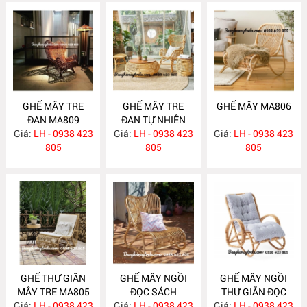
GHẾ MÂY TRE
GHẾ MÂY TRE
GHẾ MÂY MA806
ĐAN MA809
ĐAN TỰ NHIÊN
Giá:
LH - 0938 423
Giá:
LH - 0938 423
MA808
Giá:
LH - 0938 423
805
805
805
GHẾ THƯ GIÃN
GHẾ MÂY NGỒI
GHẾ MÂY NGỒI
MÂY TRE MA805
ĐỌC SÁCH
THƯ GIÃN ĐỌC
Giá:
LH - 0938 423
Giá:
PHÒNG NGỦ
LH - 0938 423
Giá:
SÁCH MA803
LH - 0938 423