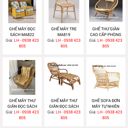
GHẾ MÂY ĐỌC
GHẾ MÂY TRE
GHẾ THƯ GIÃN
SÁCH MA822
MA819
CAO CẤP PHÒNG
Giá:
LH - 0938 423
Giá:
LH - 0938 423
Giá:
KHÁCH MA818
LH - 0938 423
805
805
805
GHẾ MÂY THƯ
GHẾ MÂY THƯ
GHẾ SOFA ĐƠN
GIÃN ĐỌC SÁCH
GIÃN ĐỌC SÁCH
MÂY TỰ NHIÊN
Giá:
BẰNG MÂY
LH - 0938 423
Giá:
KÈM GÁC CHÂN
LH - 0938 423
Giá:
LH - 0938 423
MA810
MA816
805
MA815
805
805