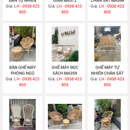
ĐAN TỰ NHIÊN
GIÃN MA372
CHÂN SẮT MA364
Giá:
LH - 0938 423
MA377
Giá:
LH - 0938 423
Giá:
LH - 0938 423
805
805
805
BÀN GHẾ MÂY
GHẾ MÂY ĐỌC
GHẾ MÂY TỰ
PHÒNG NGỦ
SÁCH MA359
NHIÊN CHÂN SẮT
Giá:
LH - 0938 423
MA360
Giá:
LH - 0938 423
Giá:
LH - 0938 423
MA358
805
805
805