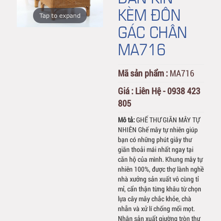
KÈM ĐÔN
Tap to expand
GÁC CHÂN
MA716
Mã sản phẩm :
MA716
Giá :
Liên Hệ - 0938 423
805
Mô tả:
GHẾ THƯ GIÃN MÂY TỰ
NHIÊN Ghế mây tự nhiên giúp
bạn có những phút giây thư
giãn thoải mái nhất ngay tại
căn hộ của mình. Khung mây tự
nhiên 100%, được thợ lành nghề
nhà xưởng sản xuất vô cùng tỉ
mỉ, cẩn thận từng khâu từ chọn
lựa cây mây chắc khỏe, chà
nhẵn và xử lí chống mối mọt.
Nhận sản xuất giường tròn thư