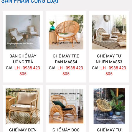
SẢN PHẨM CÙNG LOẠI
BÀN GHẾ MÂY
GHẾ MÂY TRE
GHẾ MÂY TỰ
UỐNG TRÀ
ĐAN MA854
NHIÊN MA853
Giá:
PHÒNG NGỦ
LH - 0938 423
Giá:
LH - 0938 423
Giá:
LH - 0938 423
MA855
805
805
805
GHẾ MÂY ĐƠN
GHẾ MÂY ĐỌC
GHẾ MÂY TỰ