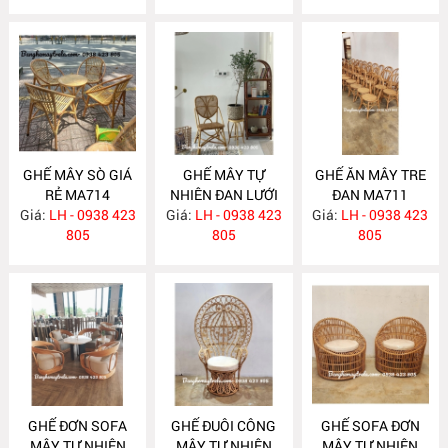
GHẾ MÂY SÒ GIÁ
GHẾ MÂY TỰ
GHẾ ĂN MÂY TRE
RẺ MA714
NHIÊN ĐAN LƯỚI
ĐAN MA711
Giá:
LH - 0938 423
Giá:
LH - 0938 423
MA712
Giá:
LH - 0938 423
805
805
805
GHẾ ĐƠN SOFA
GHẾ ĐUÔI CÔNG
GHẾ SOFA ĐƠN
MÂY TỰ NHIÊN
MÂY TỰ NHIÊN
MÂY TỰ NHIÊN