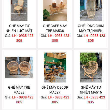
GHẾ MÂY TỰ
GHẾ CAFE MÂY
GHẾ LỒNG CHIM
NHIÊN LƯỚI MẮT
TRE MA536
MÂY TỰ NHIÊN
Giá:
CÁO MA540
LH - 0938 423
Giá:
LH - 0938 423
Giá:
LH - 0938 423
MA535
805
805
805
GHẾ MÂY TRE
GHẾ MÂY DECOR
GHẾ MÂY TỰ
MA528
MA527
NHIÊN MA516
Giá:
LH - 0938 423
Giá:
LH - 0938 423
Giá:
LH - 0938 423
805
805
805