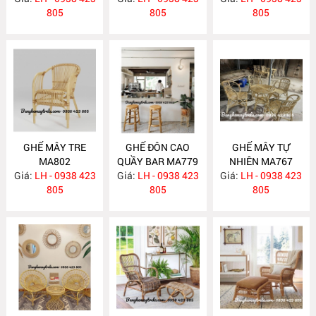
805
MA804
805
805
GHẾ MÂY TRE
GHẾ ĐÔN CAO
GHẾ MÂY TỰ
MA802
QUẦY BAR MA779
NHIÊN MA767
Giá:
LH - 0938 423
Giá:
LH - 0938 423
Giá:
LH - 0938 423
805
805
805