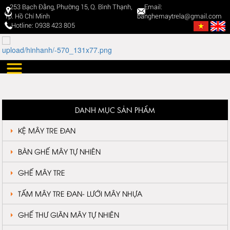
253 Bạch Đằng, Phường 15, Q. Bình Thạnh,
Email:
Tp. Hồ Chí Minh
banghemaytrela@gmail.com
Hotline: 0938 423 805
DANH MỤC SẢN PHẨM
KỆ MÂY TRE ĐAN
BÀN GHẾ MÂY TỰ NHIÊN
GHẾ MÂY TRE
TẤM MÂY TRE ĐAN- LƯỚI MÂY NHỰA
GHẾ THƯ GIÃN MÂY TỰ NHIÊN