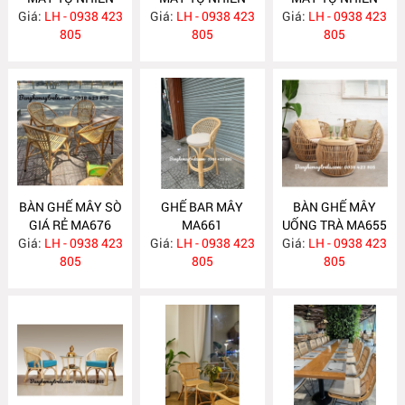
Giá:
LH - 0938 423
MA701
Giá:
DECOR CHỤP
LH - 0938 423
Giá:
LH - 0938 423
MA680
805
HÌNH MA690
805
805
BÀN GHẾ MÂY SÒ
GHẾ BAR MÂY
BÀN GHẾ MÂY
GIÁ RẺ MA676
MA661
UỐNG TRÀ MA655
Giá:
LH - 0938 423
Giá:
LH - 0938 423
Giá:
LH - 0938 423
805
805
805