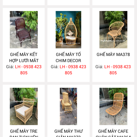
GHẾ MÂY KẾT
GHẾ MÂY TỔ
GHẾ MÂY MA378
HỢP LƯỚI MẮT
CHIM DECOR
Giá:
CÁO MA400
LH - 0938 423
Giá:
LH - 0938 423
MA395
Giá:
LH - 0938 423
805
805
805
GHẾ MÂY TRE
GHẾ MÂY THƯ
GHẾ MÂY CAFE