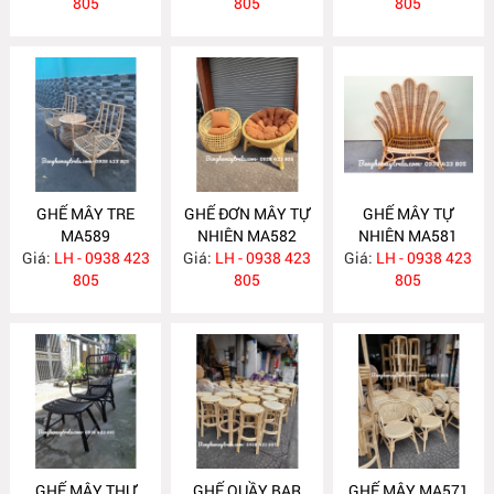
805
805
805
GHẾ MÂY TRE
GHẾ ĐƠN MÂY TỰ
GHẾ MÂY TỰ
MA589
NHIÊN MA582
NHIÊN MA581
Giá:
LH - 0938 423
Giá:
LH - 0938 423
Giá:
LH - 0938 423
805
805
805
GHẾ MÂY THƯ
GHẾ QUẦY BAR
GHẾ MÂY MA571