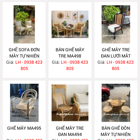
GHẾ SOFA ĐƠN
BÀN GHẾ MÂY
GHẾ MÂY TRE
MÂY TỰ NHIÊN
TRE MA498
ĐAN LƯỚI MẮT
Giá:
LH - 0938 423
MA515
Giá:
LH - 0938 423
Giá:
CÁO MA496
LH - 0938 423
805
805
805
GHẾ MÂY MA495
GHẾ MÂY TRE
BÀN GHẾ ĐÔN
ĐAN MA494
MÂY TỰ NHIÊN