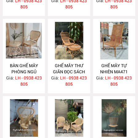
Giá:
LH - 0938 423
Giá:
LH - 0938 423
Giá:
LH - 0938 423
MA482
805
805
805
BÀN GHẾ MÂY
GHẾ MÂY THƯ
GHẾ MÂY TỰ
PHÒNG NGỦ
GIÃN ĐỌC SÁCH
NHIÊN MA471
Giá:
LH - 0938 423
MA479
Giá:
KÈM ĐÔN GÁC
LH - 0938 423
Giá:
LH - 0938 423
805
CHÂN MA475
805
805