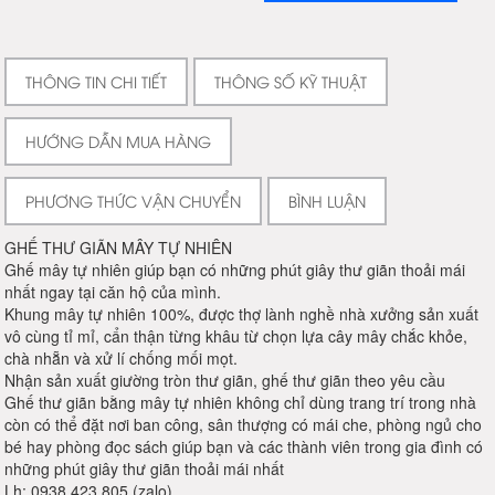
THÔNG TIN CHI TIẾT
THÔNG SỐ KỸ THUẬT
HƯỚNG DẪN MUA HÀNG
PHƯƠNG THỨC VẬN CHUYỂN
BÌNH LUẬN
GHẾ THƯ GIÃN MÂY TỰ NHIÊN
Ghế mây tự nhiên giúp bạn có những phút giây thư giãn thoải mái
nhất ngay tại căn hộ của mình.
Khung mây tự nhiên 100%, được thợ lành nghề nhà xưởng sản xuất
vô cùng tỉ mỉ, cẩn thận từng khâu từ chọn lựa cây mây chắc khỏe,
chà nhẵn và xử lí chống mối mọt.
Nhận sản xuất giường tròn thư giãn, ghế thư giãn theo yêu cầu
Ghế thư giãn bằng mây tự nhiên không chỉ dùng trang trí trong nhà
còn có thể đặt nơi ban công, sân thượng có mái che, phòng ngủ cho
bé hay phòng đọc sách giúp bạn và các thành viên trong gia đình có
những phút giây thư giãn thoải mái nhất
Lh: 0938 423 805 (zalo)