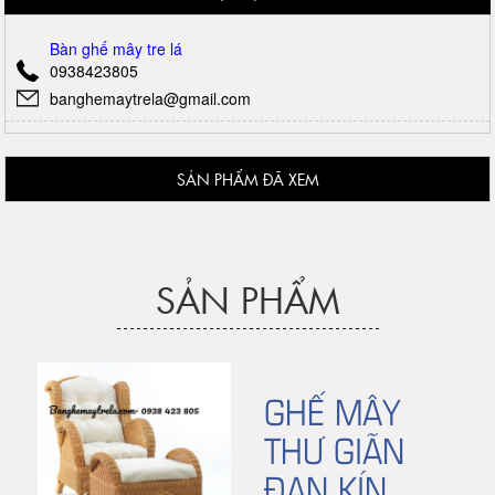
Bàn ghế mây tre lá
0938423805
banghemaytrela@gmail.com
SẢN PHẨM ĐÃ XEM
SẢN PHẨM
GHẾ MÂY
THƯ GIÃN
ĐAN KÍN