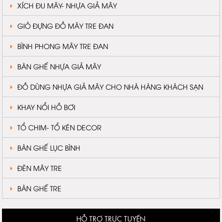
XÍCH ĐU MÂY- NHỰA GIẢ MÂY
GIỎ ĐỰNG ĐỒ MÂY TRE ĐAN
BÌNH PHONG MÂY TRE ĐAN
BÀN GHẾ NHỰA GIẢ MÂY
ĐỒ DÙNG NHỰA GIẢ MÂY CHO NHÀ HÀNG KHÁCH SẠN
KHAY NỔI HỒ BƠI
TỔ CHIM- TỔ KÉN DECOR
BÀN GHẾ LỤC BÌNH
ĐÈN MÂY TRE
BÀN GHẾ TRE
HỖ TRỢ TRỰC TUYẾN