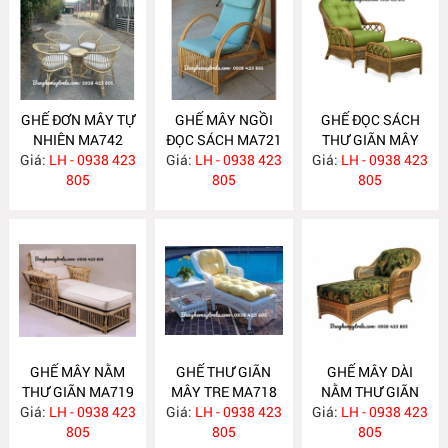
GHẾ ĐƠN MÂY TỰ
GHẾ MÂY NGỒI
GHẾ ĐỌC SÁCH
NHIÊN MA742
ĐỌC SÁCH MA721
THƯ GIÃN MÂY
Giá:
LH - 0938 423
Giá:
LH - 0938 423
Giá:
TỰ NHIÊN MA720
LH - 0938 423
805
805
805
GHẾ MÂY NẰM
GHẾ THƯ GIÃN
GHẾ MÂY DÀI
THƯ GIÃN MA719
MÂY TRE MA718
NẰM THƯ GIÃN
Giá:
LH - 0938 423
Giá:
LH - 0938 423
Giá:
LH - 0938 423
MA717
805
805
805