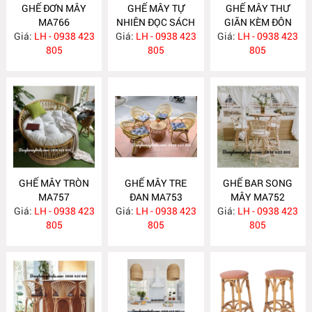
GHẾ ĐƠN MÂY
GHẾ MÂY TỰ
GHẾ MÂY THƯ
MA766
NHIÊN ĐỌC SÁCH
GIÃN KÈM ĐÔN
Giá:
LH - 0938 423
Giá:
KÈM ĐÔN GÁC
LH - 0938 423
GÁC CHÂN MA758
Giá:
LH - 0938 423
805
CHÂN MA759
805
805
GHẾ MÂY TRÒN
GHẾ MÂY TRE
GHẾ BAR SONG
MA757
ĐAN MA753
MÂY MA752
Giá:
LH - 0938 423
Giá:
LH - 0938 423
Giá:
LH - 0938 423
805
805
805