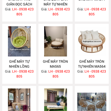
GIÃN ĐỌC SÁCH
MÂY TỰ NHIÊN
Giá:
KÈM ĐÔN GÁC
LH - 0938 423
Giá:
LH - 0938 423
MA572
Giá:
LH - 0938 423
CHÂN MA575
805
805
805
GHẾ MÂY TỰ
GHẾ MÂY TRÒN
GHẾ MÂY TRÒN
NHIÊN LỒNG
MA565
TỰ NHIÊN MA564
Giá:
CHIM MA569
LH - 0938 423
Giá:
LH - 0938 423
Giá:
LH - 0938 423
805
805
805