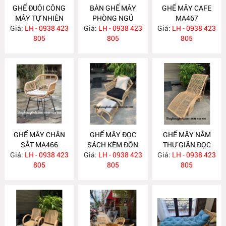
GHẾ ĐUÔI CÔNG
BÀN GHẾ MÂY
GHẾ MÂY CAFE
MÂY TỰ NHIÊN
PHÒNG NGỦ
MA467
Giá:
LH - 0938 423
MA470
Giá:
LH - 0938 423
MA469
Giá:
LH - 0938 423
805
805
805
GHẾ MÂY CHÂN
GHẾ MÂY ĐỌC
GHẾ MÂY NẰM
SẮT MA466
SÁCH KÈM ĐÔN
THƯ GIÃN ĐỌC
Giá:
LH - 0938 423
GÁC CHÂN MA461
Giá:
LH - 0938 423
Giá:
SÁCH MA456
LH - 0938 423
805
805
805