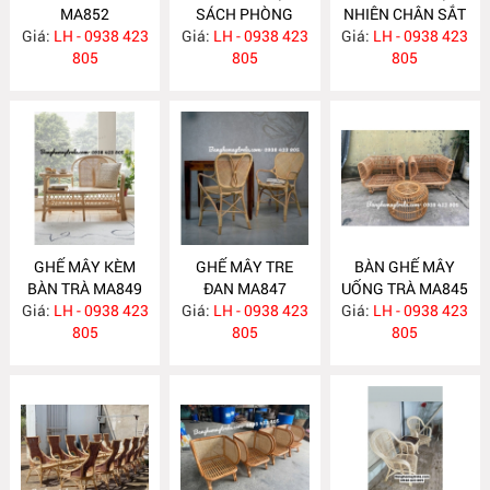
MA852
SÁCH PHÒNG
NHIÊN CHÂN SẮT
Giá:
LH - 0938 423
Giá:
NGỦ MA851
LH - 0938 423
Giá:
LH - 0938 423
MA850
805
805
805
GHẾ MÂY KÈM
GHẾ MÂY TRE
BÀN GHẾ MÂY
BÀN TRÀ MA849
ĐAN MA847
UỐNG TRÀ MA845
Giá:
LH - 0938 423
Giá:
LH - 0938 423
Giá:
LH - 0938 423
805
805
805