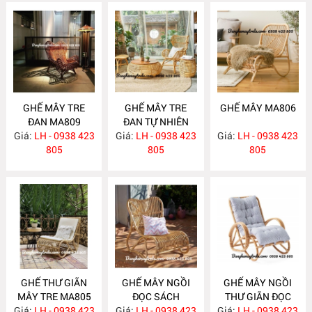
GHẾ MÂY TRE
GHẾ MÂY TRE
GHẾ MÂY MA806
ĐAN MA809
ĐAN TỰ NHIÊN
Giá:
LH - 0938 423
Giá:
LH - 0938 423
MA808
Giá:
LH - 0938 423
805
805
805
GHẾ THƯ GIÃN
GHẾ MÂY NGỒI
GHẾ MÂY NGỒI
MÂY TRE MA805
ĐỌC SÁCH
THƯ GIÃN ĐỌC
Giá:
LH - 0938 423
Giá:
PHÒNG NGỦ
LH - 0938 423
Giá:
SÁCH MA803
LH - 0938 423