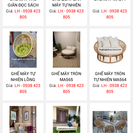
GIÃN ĐỌC SÁCH
MÂY TỰ NHIÊN
Giá:
KÈM ĐÔN GÁC
LH - 0938 423
Giá:
LH - 0938 423
MA572
Giá:
LH - 0938 423
CHÂN MA575
805
805
805
GHẾ MÂY TỰ
GHẾ MÂY TRÒN
GHẾ MÂY TRÒN
NHIÊN LỒNG
MA565
TỰ NHIÊN MA564
Giá:
CHIM MA569
LH - 0938 423
Giá:
LH - 0938 423
Giá:
LH - 0938 423
805
805
805