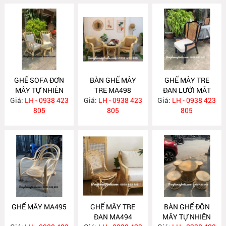
GHẾ SOFA ĐƠN
BÀN GHẾ MÂY
GHẾ MÂY TRE
MÂY TỰ NHIÊN
TRE MA498
ĐAN LƯỚI MẮT
Giá:
LH - 0938 423
MA515
Giá:
LH - 0938 423
Giá:
CÁO MA496
LH - 0938 423
805
805
805
GHẾ MÂY MA495
GHẾ MÂY TRE
BÀN GHẾ ĐÔN
ĐAN MA494
MÂY TỰ NHIÊN