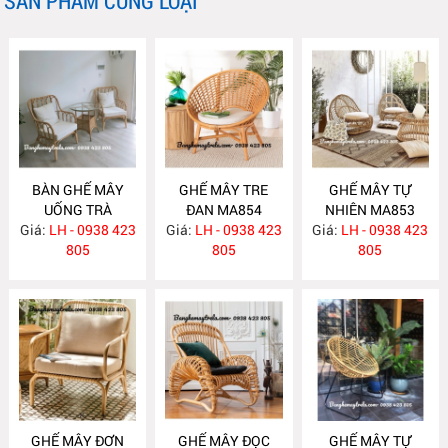
SẢN PHẨM CÙNG LOẠI
BÀN GHẾ MÂY
GHẾ MÂY TRE
GHẾ MÂY TỰ
UỐNG TRÀ
ĐAN MA854
NHIÊN MA853
Giá:
PHÒNG NGỦ
LH - 0938 423
Giá:
LH - 0938 423
Giá:
LH - 0938 423
MA855
805
805
805
GHẾ MÂY ĐƠN
GHẾ MÂY ĐỌC
GHẾ MÂY TỰ