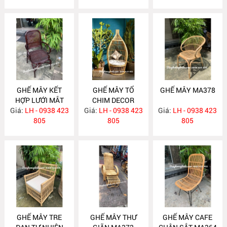
GHẾ MÂY KẾT
GHẾ MÂY TỔ
GHẾ MÂY MA378
HỢP LƯỚI MẮT
CHIM DECOR
Giá:
CÁO MA400
LH - 0938 423
Giá:
LH - 0938 423
MA395
Giá:
LH - 0938 423
805
805
805
GHẾ MÂY TRE
GHẾ MÂY THƯ
GHẾ MÂY CAFE