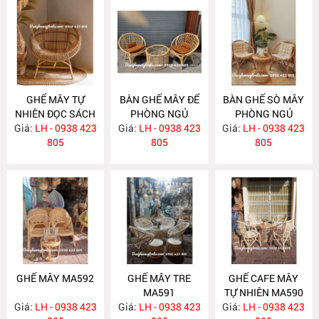
GHẾ MÂY TỰ
BÀN GHẾ MÂY ĐỂ
BÀN GHẾ SÒ MÂY
NHIÊN ĐỌC SÁCH
PHÒNG NGỦ
PHÒNG NGỦ
Giá:
LH - 0938 423
MA595
Giá:
LH - 0938 423
MA594
Giá:
LH - 0938 423
MA593
805
805
805
GHẾ MÂY MA592
GHẾ MÂY TRE
GHẾ CAFE MÂY
MA591
TỰ NHIÊN MA590
Giá:
LH - 0938 423
Giá:
LH - 0938 423
Giá:
LH - 0938 423