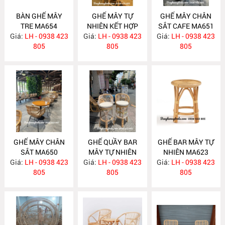
BÀN GHẾ MÂY
GHẾ MÂY TỰ
GHẾ MÂY CHÂN
TRE MA654
NHIÊN KẾT HỢP
SẮT CAFE MA651
Giá:
LH - 0938 423
Giá:
LƯỚI MÂY MA653
LH - 0938 423
Giá:
LH - 0938 423
805
805
805
GHẾ MÂY CHÂN
GHẾ QUẦY BAR
GHẾ BAR MÂY TỰ
SẮT MA650
MÂY TỰ NHIÊN
NHIÊN MA623
Giá:
LH - 0938 423
Giá:
LH - 0938 423
MA634
Giá:
LH - 0938 423
805
805
805