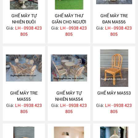
GHẾ MÂY TỰ
GHẾ MÂY THƯ
GHẾ MÂY TRE
NHIÊN ĐUÔI
GIÃN CHO NGƯỜI
ĐAN MA556
Giá:
CÔNG MA562
LH - 0938 423
Giá:
GIÀ MA558
LH - 0938 423
Giá:
LH - 0938 423
805
805
805
GHẾ MÂY TRE
GHẾ MÂY TỰ
GHẾ MÂY MA553
MA555
NHIÊN MA554
Giá:
LH - 0938 423
Giá:
LH - 0938 423
Giá:
LH - 0938 423
805
805
805