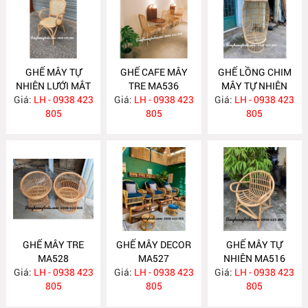
GHẾ MÂY TỰ
GHẾ CAFE MÂY
GHẾ LỒNG CHIM
NHIÊN LƯỚI MẮT
TRE MA536
MÂY TỰ NHIÊN
Giá:
CÁO MA540
LH - 0938 423
Giá:
LH - 0938 423
Giá:
LH - 0938 423
MA535
805
805
805
GHẾ MÂY TRE
GHẾ MÂY DECOR
GHẾ MÂY TỰ
MA528
MA527
NHIÊN MA516
Giá:
LH - 0938 423
Giá:
LH - 0938 423
Giá:
LH - 0938 423
805
805
805