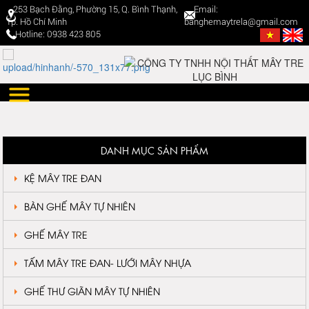
253 Bạch Đằng, Phường 15, Q. Bình Thạnh,
Email:
Tp. Hồ Chí Minh
banghemaytrela@gmail.com
Hotline: 0938 423 805
DANH MỤC SẢN PHẨM
KỆ MÂY TRE ĐAN
BÀN GHẾ MÂY TỰ NHIÊN
GHẾ MÂY TRE
TẤM MÂY TRE ĐAN- LƯỚI MÂY NHỰA
GHẾ THƯ GIÃN MÂY TỰ NHIÊN