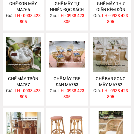
GHẾ ĐƠN MÂY
GHẾ MÂY TỰ
GHẾ MÂY THƯ
MA766
NHIÊN ĐỌC SÁCH
GIÃN KÈM ĐÔN
Giá:
LH - 0938 423
Giá:
KÈM ĐÔN GÁC
LH - 0938 423
GÁC CHÂN MA758
Giá:
LH - 0938 423
805
CHÂN MA759
805
805
GHẾ MÂY TRÒN
GHẾ MÂY TRE
GHẾ BAR SONG
MA757
ĐAN MA753
MÂY MA752
Giá:
LH - 0938 423
Giá:
LH - 0938 423
Giá:
LH - 0938 423
805
805
805