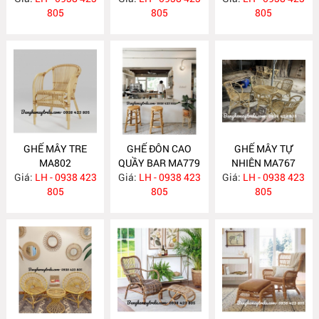
805
MA804
805
805
GHẾ MÂY TRE
GHẾ ĐÔN CAO
GHẾ MÂY TỰ
MA802
QUẦY BAR MA779
NHIÊN MA767
Giá:
LH - 0938 423
Giá:
LH - 0938 423
Giá:
LH - 0938 423
805
805
805