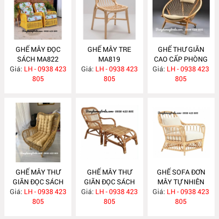
GHẾ MÂY ĐỌC
GHẾ MÂY TRE
GHẾ THƯ GIÃN
SÁCH MA822
MA819
CAO CẤP PHÒNG
Giá:
LH - 0938 423
Giá:
LH - 0938 423
Giá:
KHÁCH MA818
LH - 0938 423
805
805
805
GHẾ MÂY THƯ
GHẾ MÂY THƯ
GHẾ SOFA ĐƠN
GIÃN ĐỌC SÁCH
GIÃN ĐỌC SÁCH
MÂY TỰ NHIÊN
Giá:
BẰNG MÂY
LH - 0938 423
Giá:
KÈM GÁC CHÂN
LH - 0938 423
Giá:
LH - 0938 423
MA810
MA816
805
MA815
805
805