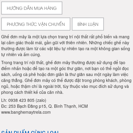
HƯỚNG DẪN MUA HÀNG
PHƯƠNG THỨC VẬN CHUYỂN
BÌNH LUẬN
Ghế đơn mây là một lựa chọn trang trí nội thất rất phổ biến và mang
lại cảm giác thoải mái, gần gũi với thiên nhiên. Những chiếc ghế này
thường được làm từ các vật liệu tự nhiên tạo ra một không gian sống
tự nhiên và ấm cúng.
Trong trang trí nội thất, ghế đơn mây thường được sử dụng để tạo
điểm nhấn hoặc để tạo ra một góc thư giãn, nơi bạn có thể ngồi đọc
sách, uống cà phê hoặc đơn giản là thư giãn sau một ngày làm việc
căng thẳng. Ghế đơn mây có thể được đặt trong phòng khách, phòng
ngủ, hoặc thậm chí là ngoài trời, tùy thuộc vào mục đích sử dụng và
phong cách thiết kế của căn nhà.
Lh: 0938 423 805 (zalo)
Đc: 253 Bạch Đằng p15, Q. Bình Thạnh, HCM
www.banghemaytrela.com