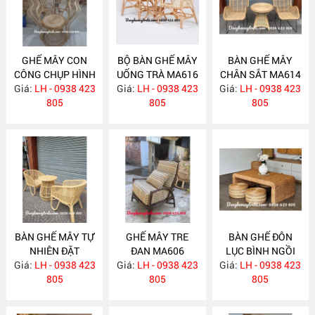
GHẾ MÂY CON
BỘ BÀN GHẾ MÂY
BÀN GHẾ MÂY
CÔNG CHỤP HÌNH
UỐNG TRÀ MA616
CHÂN SẮT MA614
Giá:
DECOR MA618
LH - 0938 423
Giá:
LH - 0938 423
Giá:
LH - 0938 423
805
805
805
BÀN GHẾ MÂY TỰ
GHẾ MÂY TRE
BÀN GHẾ ĐÔN
NHIÊN ĐẶT
ĐAN MA606
LỤC BÌNH NGỒI
Giá:
PHÒNG NGỦ
LH - 0938 423
Giá:
LH - 0938 423
Giá:
TRÀ ĐẠO MA605
LH - 0938 423
MA613
805
805
805