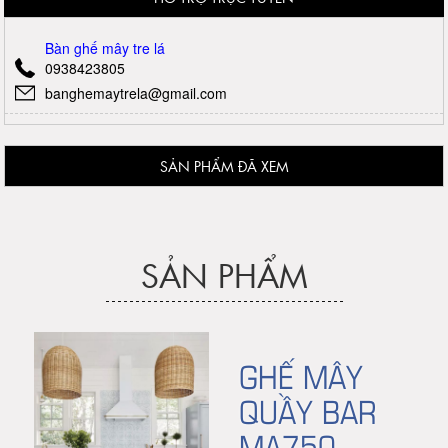
Bàn ghế mây tre lá
0938423805
banghemaytrela@gmail.com
SẢN PHẨM ĐÃ XEM
SẢN PHẨM
GHẾ MÂY
QUẦY BAR
MA750