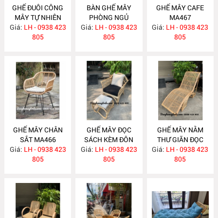
GHẾ ĐUÔI CÔNG
BÀN GHẾ MÂY
GHẾ MÂY CAFE
MÂY TỰ NHIÊN
PHÒNG NGỦ
MA467
Giá:
LH - 0938 423
MA470
Giá:
LH - 0938 423
MA469
Giá:
LH - 0938 423
805
805
805
GHẾ MÂY CHÂN
GHẾ MÂY ĐỌC
GHẾ MÂY NẰM
SẮT MA466
SÁCH KÈM ĐÔN
THƯ GIÃN ĐỌC
Giá:
LH - 0938 423
GÁC CHÂN MA461
Giá:
LH - 0938 423
Giá:
SÁCH MA456
LH - 0938 423
805
805
805