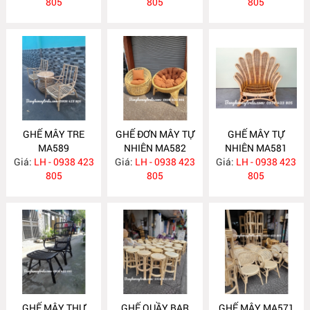
805
805
805
GHẾ MÂY TRE
GHẾ ĐƠN MÂY TỰ
GHẾ MÂY TỰ
MA589
NHIÊN MA582
NHIÊN MA581
Giá:
LH - 0938 423
Giá:
LH - 0938 423
Giá:
LH - 0938 423
805
805
805
GHẾ MÂY THƯ
GHẾ QUẦY BAR
GHẾ MÂY MA571