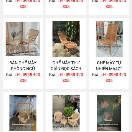
Giá:
LH - 0938 423
Giá:
LH - 0938 423
Giá:
LH - 0938 423
MA482
805
805
805
BÀN GHẾ MÂY
GHẾ MÂY THƯ
GHẾ MÂY TỰ
PHÒNG NGỦ
GIÃN ĐỌC SÁCH
NHIÊN MA471
Giá:
LH - 0938 423
MA479
Giá:
KÈM ĐÔN GÁC
LH - 0938 423
Giá:
LH - 0938 423
805
CHÂN MA475
805
805