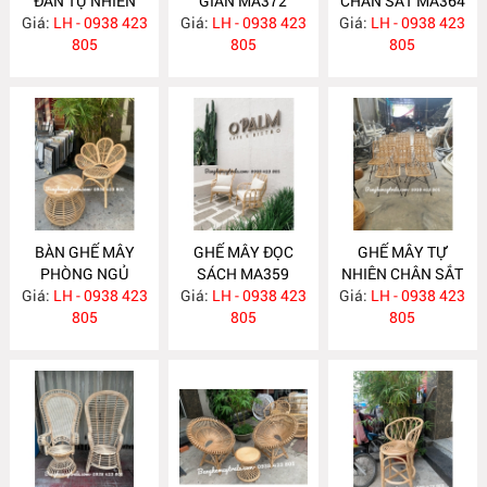
ĐAN TỰ NHIÊN
GIÃN MA372
CHÂN SẮT MA364
Giá:
LH - 0938 423
MA377
Giá:
LH - 0938 423
Giá:
LH - 0938 423
805
805
805
BÀN GHẾ MÂY
GHẾ MÂY ĐỌC
GHẾ MÂY TỰ
PHÒNG NGỦ
SÁCH MA359
NHIÊN CHÂN SẮT
Giá:
LH - 0938 423
MA360
Giá:
LH - 0938 423
Giá:
LH - 0938 423
MA358
805
805
805