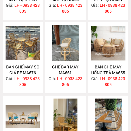
Giá:
LH - 0938 423
MA701
Giá:
DECOR CHỤP
LH - 0938 423
Giá:
LH - 0938 423
MA680
805
HÌNH MA690
805
805
BÀN GHẾ MÂY SÒ
GHẾ BAR MÂY
BÀN GHẾ MÂY
GIÁ RẺ MA676
MA661
UỐNG TRÀ MA655
Giá:
LH - 0938 423
Giá:
LH - 0938 423
Giá:
LH - 0938 423
805
805
805