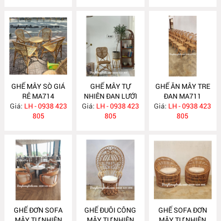
GHẾ MÂY SÒ GIÁ
GHẾ MÂY TỰ
GHẾ ĂN MÂY TRE
RẺ MA714
NHIÊN ĐAN LƯỚI
ĐAN MA711
Giá:
LH - 0938 423
Giá:
LH - 0938 423
MA712
Giá:
LH - 0938 423
805
805
805
GHẾ ĐƠN SOFA
GHẾ ĐUÔI CÔNG
GHẾ SOFA ĐƠN
MÂY TỰ NHIÊN
MÂY TỰ NHIÊN
MÂY TỰ NHIÊN