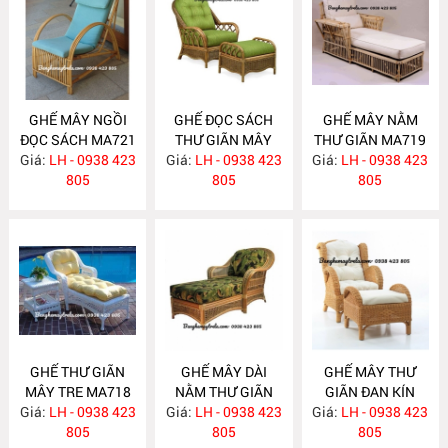
GHẾ MÂY NGỒI
GHẾ ĐỌC SÁCH
GHẾ MÂY NẰM
ĐỌC SÁCH MA721
THƯ GIÃN MÂY
THƯ GIÃN MA719
Giá:
LH - 0938 423
Giá:
TỰ NHIÊN MA720
LH - 0938 423
Giá:
LH - 0938 423
805
805
805
GHẾ THƯ GIÃN
GHẾ MÂY DÀI
GHẾ MÂY THƯ
MÂY TRE MA718
NẰM THƯ GIÃN
GIÃN ĐAN KÍN
Giá:
LH - 0938 423
Giá:
LH - 0938 423
MA717
Giá:
KÈM ĐÔN GÁC
LH - 0938 423
805
805
CHÂN MA716
805