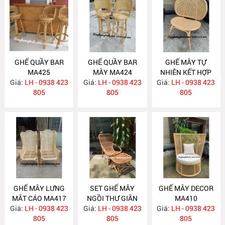
GHẾ QUẦY BAR
GHẾ QUẦY BAR
GHẾ MÂY TỰ
MA425
MÂY MA424
NHIÊN KẾT HỢP
Giá:
LH - 0938 423
Giá:
LH - 0938 423
Giá:
LƯỚI MẮT CÁO
LH - 0938 423
805
805
MA418
805
GHẾ MÂY LƯNG
SET GHẾ MÂY
GHẾ MÂY DECOR
MẮT CÁO MA417
NGỒI THƯ GIÃN
MA410
Giá:
LH - 0938 423
Giá:
LH - 0938 423
MA416
Giá:
LH - 0938 423
805
805
805