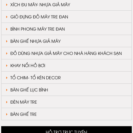
XÍCH ĐU MÂY- NHỰA GIẢ MÂY
GIỎ ĐỰNG ĐỒ MÂY TRE ĐAN
BÌNH PHONG MÂY TRE ĐAN
BÀN GHẾ NHỰA GIẢ MÂY
ĐỒ DÙNG NHỰA GIẢ MÂY CHO NHÀ HÀNG KHÁCH SẠN
KHAY NỔI HỒ BƠI
TỔ CHIM- TỔ KÉN DECOR
BÀN GHẾ LỤC BÌNH
ĐÈN MÂY TRE
BÀN GHẾ TRE
HỖ TRỢ TRỰC TUYẾN