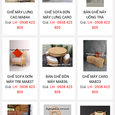
GHẾ MÂY LƯNG
GHẾ SOFA ĐƠN
BÀN GHẾ NÂY
CAO MA844
MÂY LƯNG CARO
UỐNG TRÀ
Giá:
LH - 0938 423
Giá:
LH - 0938 423
MA843
Giá:
PHÒNG NGỦ
LH - 0938 423
805
805
MA838
805
GHẾ SOFA ĐƠN
BÀN GHẾ ĐÔN
GHẾ MÂY CARO
MÂY TRE MA837
MÂY MA836
MA823
Giá:
LH - 0938 423
Giá:
LH - 0938 423
Giá:
LH - 0938 423
805
805
805