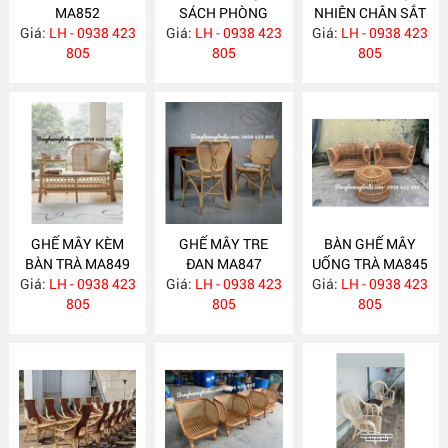
MA852
SÁCH PHÒNG
NHIÊN CHÂN SẮT
Giá:
LH - 0938 423
Giá:
NGỦ MA851
LH - 0938 423
Giá:
LH - 0938 423
MA850
805
805
805
GHẾ MÂY KÈM
GHẾ MÂY TRE
BÀN GHẾ MÂY
BÀN TRÀ MA849
ĐAN MA847
UỐNG TRÀ MA845
Giá:
LH - 0938 423
Giá:
LH - 0938 423
Giá:
LH - 0938 423
805
805
805