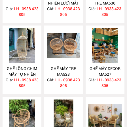
NHIÊN LƯỚI MẮT
TRE MA536
Giá:
LH - 0938 423
Giá:
CÁO MA540
LH - 0938 423
Giá:
LH - 0938 423
805
805
805
GHẾ LỒNG CHIM
GHẾ MÂY TRE
GHẾ MÂY DECOR
MÂY TỰ NHIÊN
MA528
MA527
Giá:
LH - 0938 423
MA535
Giá:
LH - 0938 423
Giá:
LH - 0938 423
805
805
805