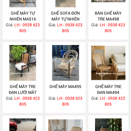
GHẾ MÂY TỰ
GHẾ SOFA ĐƠN
BÀN GHẾ MÂY
NHIÊN MA516
MÂY TỰ NHIÊN
TRE MA498
Giá:
LH - 0938 423
Giá:
LH - 0938 423
MA515
Giá:
LH - 0938 423
805
805
805
GHẾ MÂY TRE
GHẾ MÂY MA495
GHẾ MÂY TRE
ĐAN LƯỚI MẮT
ĐAN MA494
Giá:
CÁO MA496
LH - 0938 423
Giá:
LH - 0938 423
Giá:
LH - 0938 423
805
805
805