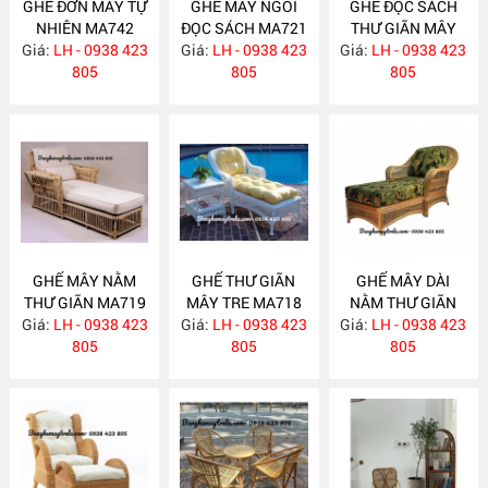
GHẾ ĐƠN MÂY TỰ
GHẾ MÂY NGỒI
GHẾ ĐỌC SÁCH
NHIÊN MA742
ĐỌC SÁCH MA721
THƯ GIÃN MÂY
Giá:
LH - 0938 423
Giá:
LH - 0938 423
Giá:
TỰ NHIÊN MA720
LH - 0938 423
805
805
805
GHẾ MÂY NẰM
GHẾ THƯ GIÃN
GHẾ MÂY DÀI
THƯ GIÃN MA719
MÂY TRE MA718
NẰM THƯ GIÃN
Giá:
LH - 0938 423
Giá:
LH - 0938 423
Giá:
LH - 0938 423
MA717
805
805
805