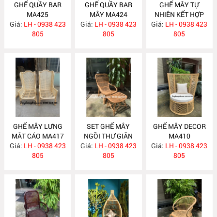
GHẾ QUẦY BAR
GHẾ QUẦY BAR
GHẾ MÂY TỰ
MA425
MÂY MA424
NHIÊN KẾT HỢP
Giá:
LH - 0938 423
Giá:
LH - 0938 423
Giá:
LƯỚI MẮT CÁO
LH - 0938 423
805
805
MA418
805
GHẾ MÂY LƯNG
SET GHẾ MÂY
GHẾ MÂY DECOR
MẮT CÁO MA417
NGỒI THƯ GIÃN
MA410
Giá:
LH - 0938 423
Giá:
LH - 0938 423
MA416
Giá:
LH - 0938 423
805
805
805