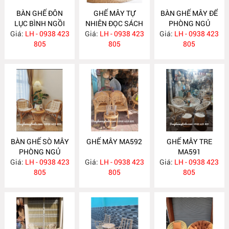
BÀN GHẾ ĐÔN
GHẾ MÂY TỰ
BÀN GHẾ MÂY ĐỂ
LỤC BÌNH NGỒI
NHIÊN ĐỌC SÁCH
PHÒNG NGỦ
Giá:
TRÀ ĐẠO MA605
LH - 0938 423
Giá:
LH - 0938 423
MA595
Giá:
LH - 0938 423
MA594
805
805
805
BÀN GHẾ SÒ MÂY
GHẾ MÂY MA592
GHẾ MÂY TRE
PHÒNG NGỦ
MA591
Giá:
LH - 0938 423
MA593
Giá:
LH - 0938 423
Giá:
LH - 0938 423
805
805
805