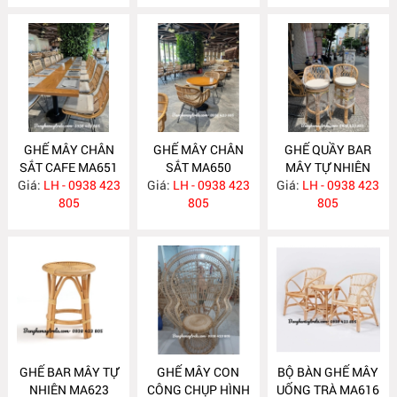
GHẾ MÂY CHÂN
GHẾ MÂY CHÂN
GHẾ QUẦY BAR
SẮT CAFE MA651
SẮT MA650
MÂY TỰ NHIÊN
Giá:
LH - 0938 423
Giá:
LH - 0938 423
Giá:
LH - 0938 423
MA634
805
805
805
GHẾ BAR MÂY TỰ
GHẾ MÂY CON
BỘ BÀN GHẾ MÂY
NHIÊN MA623
CÔNG CHỤP HÌNH
UỐNG TRÀ MA616