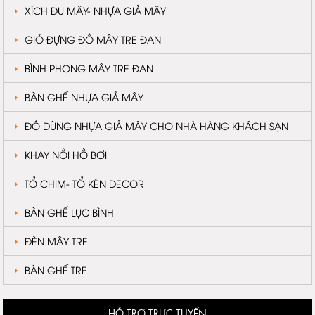
XÍCH ĐU MÂY- NHỰA GIẢ MÂY
GIỎ ĐỰNG ĐỒ MÂY TRE ĐAN
BÌNH PHONG MÂY TRE ĐAN
BÀN GHẾ NHỰA GIẢ MÂY
ĐỒ DÙNG NHỰA GIẢ MÂY CHO NHÀ HÀNG KHÁCH SẠN
KHAY NỔI HỒ BƠI
TỔ CHIM- TỔ KÉN DECOR
BÀN GHẾ LỤC BÌNH
ĐÈN MÂY TRE
BÀN GHẾ TRE
HỖ TRỢ TRỰC TUYẾN