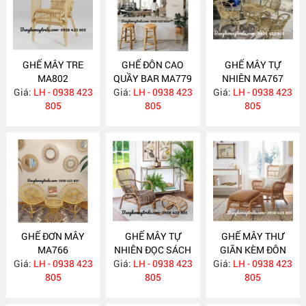
GHẾ MÂY TRE
GHẾ ĐÔN CAO
GHẾ MÂY TỰ
MA802
QUẦY BAR MA779
NHIÊN MA767
Giá:
LH - 0938 423
Giá:
LH - 0938 423
Giá:
LH - 0938 423
805
805
805
GHẾ ĐƠN MÂY
GHẾ MÂY TỰ
GHẾ MÂY THƯ
MA766
NHIÊN ĐỌC SÁCH
GIÃN KÈM ĐÔN
Giá:
LH - 0938 423
Giá:
KÈM ĐÔN GÁC
LH - 0938 423
GÁC CHÂN MA758
Giá:
LH - 0938 423
805
CHÂN MA759
805
805