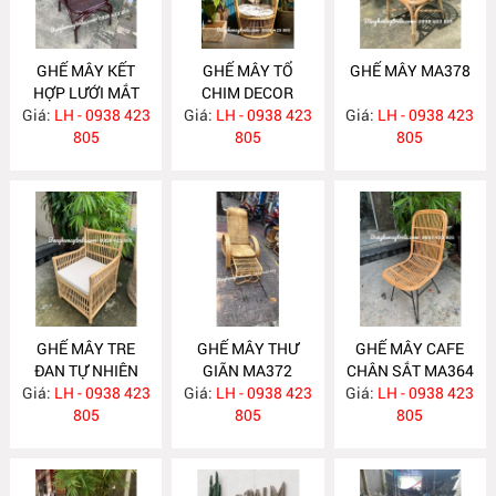
GHẾ MÂY KẾT
GHẾ MÂY TỔ
GHẾ MÂY MA378
HỢP LƯỚI MẮT
CHIM DECOR
Giá:
CÁO MA400
LH - 0938 423
Giá:
LH - 0938 423
MA395
Giá:
LH - 0938 423
805
805
805
GHẾ MÂY TRE
GHẾ MÂY THƯ
GHẾ MÂY CAFE
ĐAN TỰ NHIÊN
GIÃN MA372
CHÂN SẮT MA364
Giá:
LH - 0938 423
MA377
Giá:
LH - 0938 423
Giá:
LH - 0938 423
805
805
805