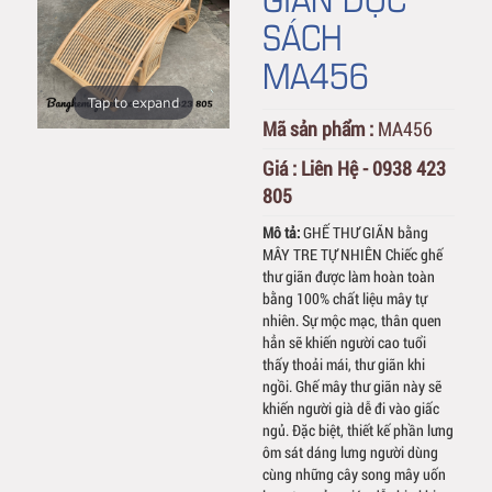
SÁCH
MA456
Tap to expand
Mã sản phẩm :
MA456
Giá :
Liên Hệ - 0938 423
805
Mô tả:
GHẾ THƯ GIÃN bằng
MÂY TRE TỰ NHIÊN Chiếc ghế
thư giãn được làm hoàn toàn
bằng 100% chất liệu mây tự
nhiên. Sự mộc mạc, thân quen
hẳn sẽ khiến người cao tuổi
thấy thoải mái, thư giãn khi
ngồi. Ghế mây thư giãn này sẽ
khiến người già dễ đi vào giấc
ngủ. Đặc biệt, thiết kế phần lưng
ôm sát dáng lưng người dùng
cùng những cây song mây uốn