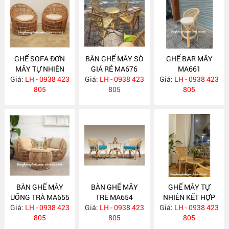
GHẾ SOFA ĐƠN
BÀN GHẾ MÂY SÒ
GHẾ BAR MÂY
MÂY TỰ NHIÊN
GIÁ RẺ MA676
MA661
Giá:
LH - 0938 423
MA680
Giá:
LH - 0938 423
Giá:
LH - 0938 423
805
805
805
BÀN GHẾ MÂY
BÀN GHẾ MÂY
GHẾ MÂY TỰ
UỐNG TRÀ MA655
TRE MA654
NHIÊN KẾT HỢP
Giá:
LH - 0938 423
Giá:
LH - 0938 423
Giá:
LƯỚI MÂY MA653
LH - 0938 423
805
805
805