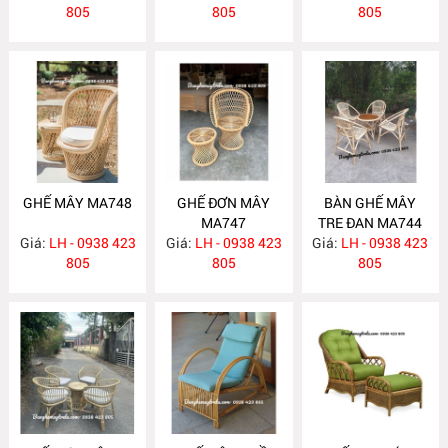
805
805
805
GHẾ MÂY MA748
GHẾ ĐƠN MÂY
BÀN GHẾ MÂY
MA747
TRE ĐAN MA744
Giá:
LH - 0938 423
Giá:
LH - 0938 423
Giá:
LH - 0938 423
805
805
805