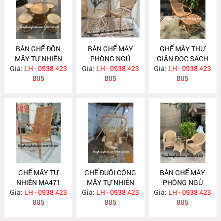
BÀN GHẾ ĐÔN
BÀN GHẾ MÂY
GHẾ MÂY THƯ
MÂY TỰ NHIÊN
PHÒNG NGỦ
GIÃN ĐỌC SÁCH
Giá:
LH - 0938 423
MA482
Giá:
LH - 0938 423
MA479
Giá:
KÈM ĐÔN GÁC
LH - 0938 423
805
805
CHÂN MA475
805
GHẾ MÂY TỰ
GHẾ ĐUÔI CÔNG
BÀN GHẾ MÂY
NHIÊN MA471
MÂY TỰ NHIÊN
PHÒNG NGỦ
Giá:
LH - 0938 423
Giá:
LH - 0938 423
MA470
Giá:
LH - 0938 423
MA469
805
805
805