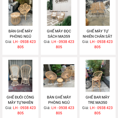
BÀN GHẾ MÂY
GHẾ MÂY ĐỌC
GHẾ MÂY TỰ
PHÒNG NGỦ
SÁCH MA359
NHIÊN CHÂN SẮT
Giá:
LH - 0938 423
MA360
Giá:
LH - 0938 423
Giá:
LH - 0938 423
MA358
805
805
805
GHẾ ĐUÔI CÔNG
BÀN GHẾ MÂY
GHẾ BAR MÂY
MÂY TỰ NHIÊN
PHÒNG NGỦ
TRE MA350
Giá:
LH - 0938 423
MA357
Giá:
LH - 0938 423
MA352
Giá:
LH - 0938 423
805
805
805