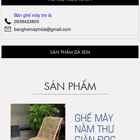
Bàn ghế mây tre lá
0938423805
banghemaytrela@gmail.com
SẢN PHẨM ĐÃ XEM
SẢN PHẨM
GHẾ MÂY
NẰM THƯ
GIÃN ĐỌC