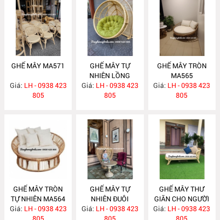
GHẾ MÂY MA571
GHẾ MÂY TỰ
GHẾ MÂY TRÒN
NHIÊN LỒNG
MA565
Giá:
LH - 0938 423
Giá:
CHIM MA569
LH - 0938 423
Giá:
LH - 0938 423
805
805
805
GHẾ MÂY TRÒN
GHẾ MÂY TỰ
GHẾ MÂY THƯ
TỰ NHIÊN MA564
NHIÊN ĐUÔI
GIÃN CHO NGƯỜI
Giá:
LH - 0938 423
Giá:
CÔNG MA562
LH - 0938 423
Giá:
GIÀ MA558
LH - 0938 423
805
805
805