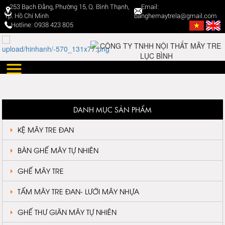
253 Bạch Đằng, Phường 15, Q. Bình Thạnh,
Email:
Tp. Hồ Chí Minh
banghemaytrela@gmail.com
Hotline: 0938 423 805
DANH MỤC SẢN PHẨM
KỆ MÂY TRE ĐAN
BÀN GHẾ MÂY TỰ NHIÊN
GHẾ MÂY TRE
TẤM MÂY TRE ĐAN- LƯỚI MÂY NHỰA
GHẾ THƯ GIÃN MÂY TỰ NHIÊN