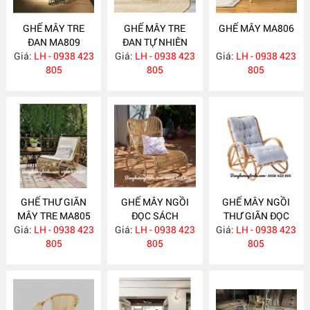
GHẾ MÂY TRE
GHẾ MÂY TRE
GHẾ MÂY MA806
ĐAN MA809
ĐAN TỰ NHIÊN
Giá:
LH - 0938 423
Giá:
LH - 0938 423
MA808
Giá:
LH - 0938 423
805
805
805
GHẾ THƯ GIÃN
GHẾ MÂY NGỒI
GHẾ MÂY NGỒI
MÂY TRE MA805
ĐỌC SÁCH
THƯ GIÃN ĐỌC
Giá:
LH - 0938 423
Giá:
PHÒNG NGỦ
LH - 0938 423
Giá:
SÁCH MA803
LH - 0938 423
805
MA804
805
805