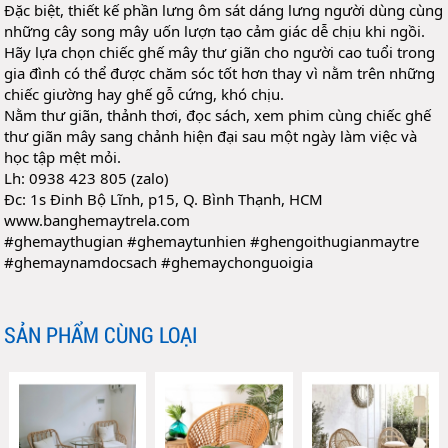
Đặc biệt, thiết kế phần lưng ôm sát dáng lưng người dùng cùng 
những cây song mây uốn lượn tạo cảm giác dễ chịu khi ngồi.
Hãy lựa chọn chiếc ghế mây thư giãn cho người cao tuổi trong 
gia đình có thể được chăm sóc tốt hơn thay vì nằm 
trên những 
chiếc giường hay ghế gỗ cứng, khó chịu.
Nằm thư giãn, thảnh thơi, đọc sách, xem phim cùng chiếc ghế 
thư giãn mây sang chảnh hiện đại sau một ngày làm việc và 
học tập mệt mỏi.
Lh: 0938 423 805 (zalo)
Đc: 1s Đinh Bộ Lĩnh, p15, Q. Bình Thạnh, HCM
www.banghemaytrela.com
#ghemaythugian
#ghemaytunhien
#ghengoithugianmaytre
#ghemaynamdocsach
#ghemaychonguoigia
SẢN PHẨM CÙNG LOẠI