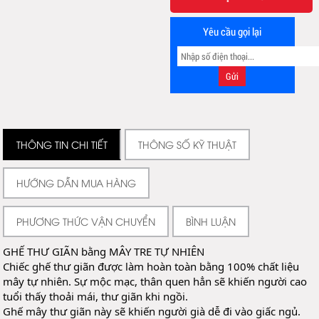
Yêu cầu gọi lại
THÔNG TIN CHI TIẾT
THÔNG SỐ KỸ THUẬT
HƯỚNG DẪN MUA HÀNG
PHƯƠNG THỨC VẬN CHUYỂN
BÌNH LUẬN
GHẾ THƯ GIÃN bằng MÂY TRE TỰ NHIÊN
Chiếc ghế thư giãn được làm hoàn toàn bằng 100% chất liệu 
mây tự nhiên. Sự mộc mạc, thân quen hẳn sẽ khiến người cao 
tuổi thấy thoải mái, thư giãn khi ngồi.
Ghế mây thư giãn này sẽ khiến người già dễ đi vào giấc ngủ. 