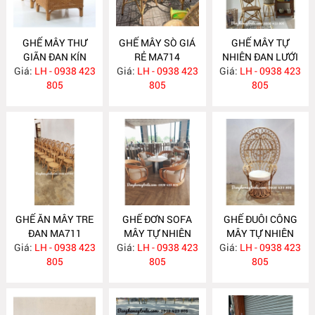
GHẾ MÂY THƯ
GHẾ MÂY SÒ GIÁ
GHẾ MÂY TỰ
GIÃN ĐAN KÍN
RẺ MA714
NHIÊN ĐAN LƯỚI
Giá:
KÈM ĐÔN GÁC
LH - 0938 423
Giá:
LH - 0938 423
Giá:
LH - 0938 423
MA712
CHÂN MA716
805
805
805
GHẾ ĂN MÂY TRE
GHẾ ĐƠN SOFA
GHẾ ĐUÔI CÔNG
ĐAN MA711
MÂY TỰ NHIÊN
MÂY TỰ NHIÊN
Giá:
LH - 0938 423
Giá:
LH - 0938 423
MA701
Giá:
DECOR CHỤP
LH - 0938 423
805
805
HÌNH MA690
805