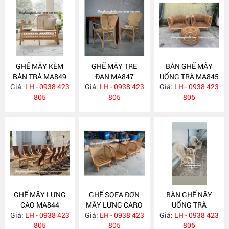
GHẾ MÂY KÈM
GHẾ MÂY TRE
BÀN GHẾ MÂY
BÀN TRÀ MA849
ĐAN MA847
UỐNG TRÀ MA845
Giá:
LH - 0938 423
Giá:
LH - 0938 423
Giá:
LH - 0938 423
805
805
805
GHẾ MÂY LƯNG
GHẾ SOFA ĐƠN
BÀN GHẾ NÂY
CAO MA844
MÂY LƯNG CARO
UỐNG TRÀ
Giá:
LH - 0938 423
Giá:
LH - 0938 423
MA843
Giá:
PHÒNG NGỦ
LH - 0938 423
805
805
MA838
805