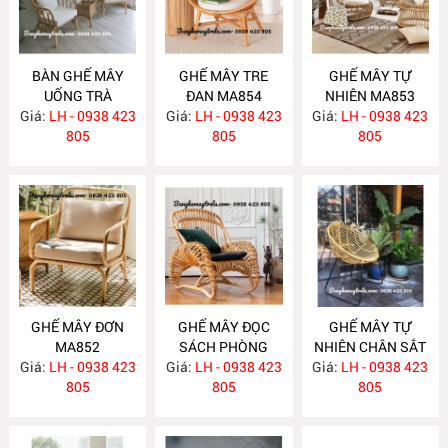
BÀN GHẾ MÂY
GHẾ MÂY TRE
GHẾ MÂY TỰ
UỐNG TRÀ
ĐAN MA854
NHIÊN MA853
Giá:
PHÒNG NGỦ
LH - 0938 423
Giá:
LH - 0938 423
Giá:
LH - 0938 423
MA855
805
805
805
GHẾ MÂY ĐƠN
GHẾ MÂY ĐỌC
GHẾ MÂY TỰ
MA852
SÁCH PHÒNG
NHIÊN CHÂN SẮT
Giá:
LH - 0938 423
Giá:
NGỦ MA851
LH - 0938 423
Giá:
LH - 0938 423
MA850
805
805
805