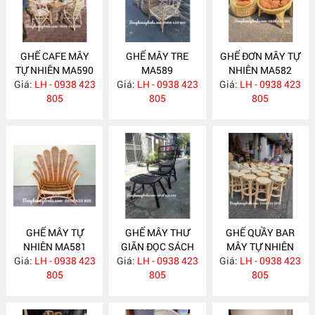
GHẾ CAFE MÂY
GHẾ MÂY TRE
GHẾ ĐƠN MÂY TỰ
TỰ NHIÊN MA590
MA589
NHIÊN MA582
Giá:
LH - 0938 423
Giá:
LH - 0938 423
Giá:
LH - 0938 423
805
805
805
GHẾ MÂY TỰ
GHẾ MÂY THƯ
GHẾ QUẦY BAR
NHIÊN MA581
GIÃN ĐỌC SÁCH
MÂY TỰ NHIÊN
Giá:
LH - 0938 423
Giá:
KÈM ĐÔN GÁC
LH - 0938 423
Giá:
LH - 0938 423
MA572
805
CHÂN MA575
805
805