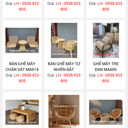
Giá:
LH - 0938 423
Giá:
DECOR MA618
LH - 0938 423
Giá:
LH - 0938 423
805
805
805
BÀN GHẾ MÂY
BÀN GHẾ MÂY TỰ
GHẾ MÂY TRE
CHÂN SẮT MA614
NHIÊN ĐẶT
ĐAN MA606
Giá:
LH - 0938 423
Giá:
PHÒNG NGỦ
LH - 0938 423
Giá:
LH - 0938 423
805
MA613
805
805