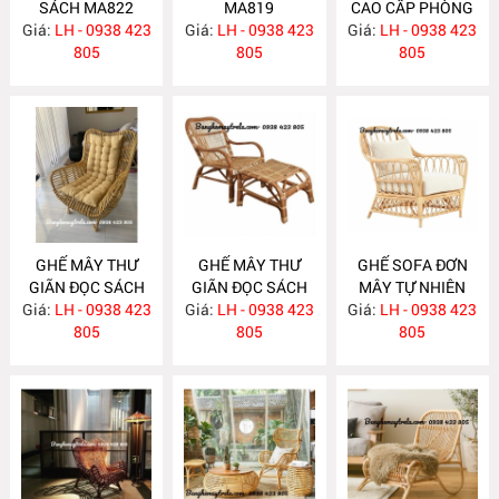
SÁCH MA822
MA819
CAO CẤP PHÒNG
Giá:
LH - 0938 423
Giá:
LH - 0938 423
Giá:
KHÁCH MA818
LH - 0938 423
805
805
805
GHẾ MÂY THƯ
GHẾ MÂY THƯ
GHẾ SOFA ĐƠN
GIÃN ĐỌC SÁCH
GIÃN ĐỌC SÁCH
MÂY TỰ NHIÊN
Giá:
BẰNG MÂY
LH - 0938 423
Giá:
KÈM GÁC CHÂN
LH - 0938 423
Giá:
LH - 0938 423
MA810
MA816
805
MA815
805
805