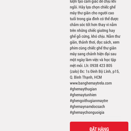
lượn tạo cảm giác dễ chịu khi
ngồi. Hãy lựa chọn chiếc ghế
mây thư giãn cho người cao
tuổi trong gia đình có thể được
chăm sóc tốt hơn thay vì nằm
trên những chiếc giường hay
ghế gỗ cứng, khó chịu. Nằm thư
giãn, thảnh thơi, đọc sách, xem
phim cùng chiếc ghế thư giãn
mây sang chảnh hiện đại sau
một ngày làm việc và học tập
mệt mỏi. Lh: 0938 423 805
(zalo) Đc: 1s Đinh Bộ Lĩnh, p15,
Q. Bình Thạnh, HCM
www.banghemaytrela.com
#ghemaythugian
#ghemaytunhien
#ghengoithugianmaytre
#ghemaynamdocsach
#ghemaychonguoigia
ĐẶT HÀNG