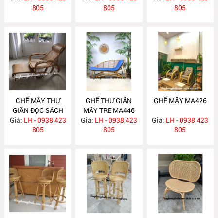
805
805
805
GHẾ MÂY THƯ
GHẾ THƯ GIÃN
GHẾ MÂY MA426
GIÃN ĐỌC SÁCH
MÂY TRE MA446
Giá:
LH - 0938 423
MA447
Giá:
LH - 0938 423
Giá:
LH - 0938 423
805
805
805