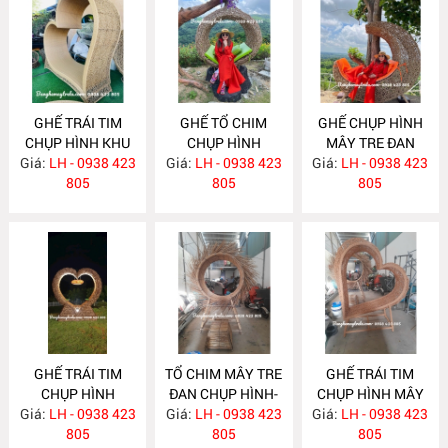
GHẾ TRÁI TIM
GHẾ TỔ CHIM
GHẾ CHỤP HÌNH
CHỤP HÌNH KHU
CHỤP HÌNH
MÂY TRE ĐAN
Giá:
DU LỊCH MA707
LH - 0938 423
Giá:
LH - 0938 423
MA706
Giá:
NGOÀI TRỜI
LH - 0938 423
805
805
MA705
805
GHẾ TRÁI TIM
TỔ CHIM MÂY TRE
GHẾ TRÁI TIM
CHỤP HÌNH
ĐAN CHỤP HÌNH-
CHỤP HÌNH MÂY
Giá:
NGOÀI TRỜI
LH - 0938 423
Giá:
CHECK IN NGOÀI
LH - 0938 423
Giá:
TRE ĐAN MA698
LH - 0938 423
MA700
805
TRỜI MA699
805
805