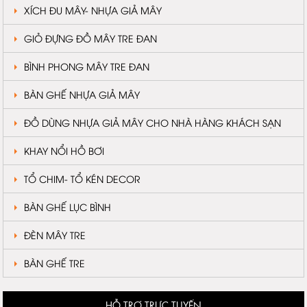
XÍCH ĐU MÂY- NHỰA GIẢ MÂY
GIỎ ĐỰNG ĐỒ MÂY TRE ĐAN
BÌNH PHONG MÂY TRE ĐAN
BÀN GHẾ NHỰA GIẢ MÂY
ĐỒ DÙNG NHỰA GIẢ MÂY CHO NHÀ HÀNG KHÁCH SẠN
KHAY NỔI HỒ BƠI
TỔ CHIM- TỔ KÉN DECOR
BÀN GHẾ LỤC BÌNH
ĐÈN MÂY TRE
BÀN GHẾ TRE
HỖ TRỢ TRỰC TUYẾN