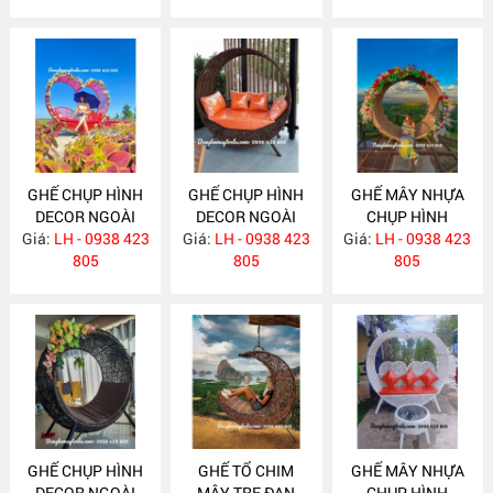
GHẾ CHỤP HÌNH
GHẾ CHỤP HÌNH
GHẾ MÂY NHỰA
DECOR NGOÀI
DECOR NGOÀI
CHỤP HÌNH
Giá:
TRỜI MA649
LH - 0938 423
Giá:
TRỜI MA648
LH - 0938 423
Giá:
CHECK IN MA647
LH - 0938 423
805
805
805
GHẾ CHỤP HÌNH
GHẾ TỔ CHIM
GHẾ MÂY NHỰA
DECOR NGOÀI
MÂY TRE ĐAN
CHỤP HÌNH