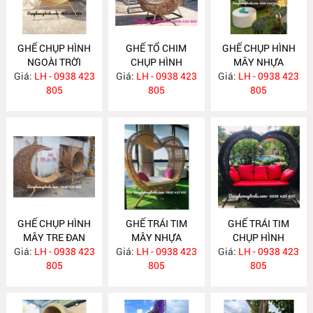
GHẾ CHỤP HÌNH
GHẾ TỔ CHIM
GHẾ CHỤP HÌNH
NGOÀI TRỜI
CHỤP HÌNH
MÂY NHỰA
Giá:
LH - 0938 423
NH401
Giá:
NGOÀI TRỜI
LH - 0938 423
Giá:
DECOR NGOÀI
LH - 0938 423
805
MA807
805
TRỜI MA741
805
GHẾ CHỤP HÌNH
GHẾ TRÁI TIM
GHẾ TRÁI TIM
MÂY TRE ĐAN
MÂY NHỰA
CHỤP HÌNH
Giá:
LH - 0938 423
MA710
Giá:
LH - 0938 423
MA709
Giá:
CHECK- IN NGOÀI
LH - 0938 423
805
805
TRỜI MA708
805