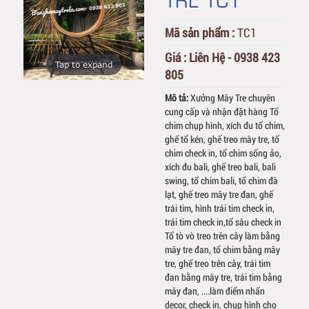
Mã sản phẩm :
TC1
Giá :
Liên Hệ - 0938 423
Tap to expand
805
Mô tả:
Xưởng Mây Tre chuyên
cung cấp và nhận đặt hàng Tổ
chim chụp hình, xích đu tổ chim,
ghế tổ kén, ghế treo mây tre, tổ
chim check in, tổ chim sống ảo,
xích đu bali, ghế treo bali, bali
swing, tổ chim bali, tổ chim đà
lạt, ghế treo mây tre đan, ghế
trái tim, hình trái tim check in,
trái tim check in,tổ sâu check in
Tổ tò vò treo trên cây làm bằng
mây tre đan, tổ chim bằng mây
tre, ghế treo trên cây, trái tim
đan bằng mây tre, trái tim bằng
mây đan, ....làm điểm nhấn
decor, check in, chụp hình cho