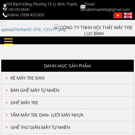
253 Bạch Đằng, Phường 15, Q. Bình Thạnh,
Email:
Tp. Hồ Chí Minh
banghemaytrela@gmail.com
Hotline: 0938 423 805
DANH MỤC SẢN PHẨM
KỆ MÂY TRE ĐAN
BÀN GHẾ MÂY TỰ NHIÊN
GHẾ MÂY TRE
TẤM MÂY TRE ĐAN- LƯỚI MÂY NHỰA
GHẾ THƯ GIÃN MÂY TỰ NHIÊN