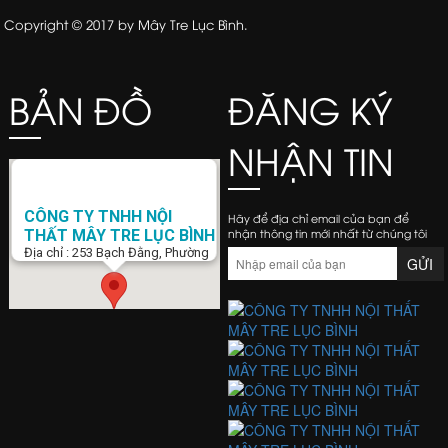
Copyright © 2017 by Mây Tre Lục Bình.
BẢN ĐỒ
ĐĂNG KÝ
NHẬN TIN
CÔNG TY TNHH NỘI
Hãy để địa chỉ email của bạn để
nhận thông tin mới nhất từ chúng tôi
THẤT MÂY TRE LỤC BÌNH
Địa chỉ : 253 Bạch Đằng, Phường
15, Q. Bình Thạnh, Tp. Hồ Chí Minh
Điện Thoại : 0938 423 805
Email :
banghemaytrela@gmail.com