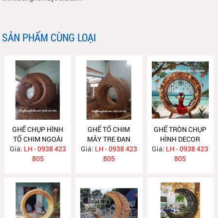
SẢN PHẨM CÙNG LOẠI
GHẾ CHỤP HÌNH
GHẾ TỔ CHIM
GHẾ TRÒN CHỤP
TỔ CHIM NGOÀI
MÂY TRE ĐAN
HÌNH DECOR
Giá:
TRỜI NH404
LH - 0938 423
Giá:
LH - 0938 423
NH403
Giá:
NGOÀI TRỜI
LH - 0938 423
805
805
NH402
805