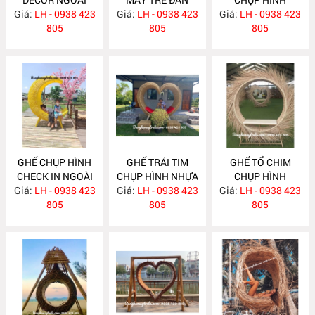
Giá:
TRỜI MA646
LH - 0938 423
Giá:
LH - 0938 423
MA645
Giá:
DECOR MA644
LH - 0938 423
805
805
805
GHẾ CHỤP HÌNH
GHẾ TRÁI TIM
GHẾ TỔ CHIM
CHECK IN NGOÀI
CHỤP HÌNH NHỰA
CHỤP HÌNH
Giá:
TRỜI MA643
LH - 0938 423
Giá:
GIẢ MÂY MA642
LH - 0938 423
Giá:
CHECK IN NGOÀI
LH - 0938 423
805
805
TRỜI MA641
805