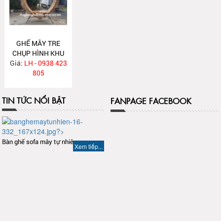
GHẾ MÂY TRE
CHỤP HÌNH KHU
Giá:
DU LỊCH TC2
LH - 0938 423
805
TIN TỨC NỔI BẬT
FANPAGE FACEBOOK
Bàn ghế sofa mây tự nhiên
Xem tiếp...