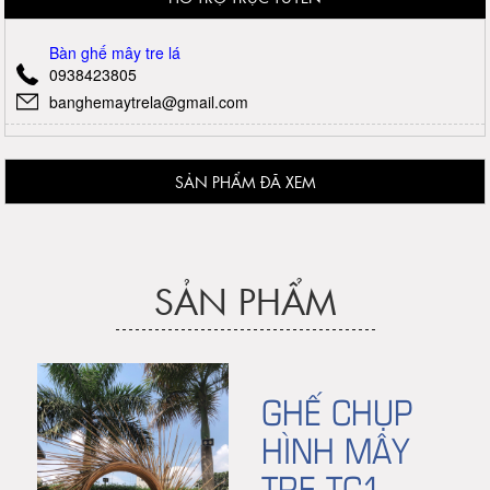
Bàn ghế mây tre lá
0938423805
banghemaytrela@gmail.com
SẢN PHẨM ĐÃ XEM
SẢN PHẨM
GHẾ CHỤP
HÌNH MÂY
TRE TC1