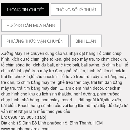
THÔNG TIN CHI TIẾT
THÔNG SỐ KỸ THUẬT
HƯỚNG DẪN MUA HÀNG
PHƯƠNG THỨC VẬN CHUYỂN
BÌNH LUẬN
Xưởng Mây Tre chuyên cung cấp và nhận đặt hàng Tổ chim chụp
hình, xích đu tổ chim, ghế tổ kén, ghế treo mây tre, tổ chim check in,
tổ chim sống ảo, xích đu bali, ghế treo bali, bali swing, tổ chim bali, tổ
chim đà lạt, ghế treo mây tre đan, ghế trái tim, hình trái tim check in,
trái tim check in,tổ sâu check in Tổ tò vò treo trên cây làm bằng mây
tre đan, tổ chim bằng mây tre, ghế treo trên cây, trái tim đan bằng
mây tre, trái tim bằng mây đan, ....làm điểm nhấn decor, check in,
chụp hình cho khu du lịch sinh thái,khu nghỉ dưỡng, phim trường
chụp hình, nhà hàng, homestay, resort,… đặt ngoài trời,sân vườn,
bãi biển. Khách hàng có nhu cầu vui lòng liên hệ trực tiếp để được tư
vấn nhé! Nhận làm mẫu theo yêu cầu
Lh: 0938 423 805 ( zalo)
Địa chỉ: 1S Đinh Bộ Lĩnh phường 15, Bình Thạnh, HCM
www.banghemaytrela.com