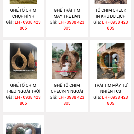
GHẾ TỔ CHIM
GHẾ TRÁI TIM
TỔ CHIM CHECK
CHỤP HÌNH
MÂY TRE ĐAN
IN KHU DU LỊCH
Giá:
NGOÀI TRỜI
LH - 0938 423
Giá:
CHỤP HÌNH
LH - 0938 423
Giá:
LH - 0938 423
TC6
MA574
805
MA573
805
805
GHẾ TỔ CHIM
GHẾ TỔ CHIM
TRÁI TIM MÂY TỰ
TREO NGOÀI TRỜI
CHECK-IN NGOÀI
NHIÊN TC3
Giá:
KHU DU LỊCH TC5
LH - 0938 423
Giá:
TRỜI TC4
LH - 0938 423
Giá:
LH - 0938 423
805
805
805