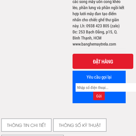
các song mây uốn cong khéo
léo, phần lưng và phần ngồi kết
hợp lưới mây đan tạo điểm
nhấn cho chiếc ghế thư giãn
này. Lh: 0938 423 805 (zalo)
Đc: 253 Bạch Đằng, p15, Q.
Bình Thạnh, HCM
www.banghemaytrela.com
ĐẶT HÀNG
Yêu cầu gọi lại
THÔNG TIN CHI TIẾT
THÔNG SỐ KỸ THUẬT