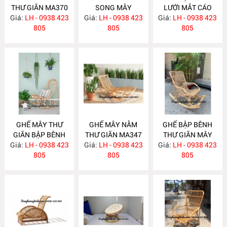
THƯ GIÃN MA370
SONG MÂY
LƯỚI MẮT CÁO
Giá:
LH - 0938 423
Giá:
LH - 0938 423
MA365
Giá:
LH - 0938 423
MA363
805
805
805
GHẾ MÂY THƯ
GHẾ MÂY NẰM
GHẾ BẬP BÊNH
GIÃN BẬP BÊNH
THƯ GIÃN MA347
THƯ GIÃN MÂY
Giá:
LH - 0938 423
MA348
Giá:
LH - 0938 423
Giá:
TRE MA339
LH - 0938 423
805
805
805