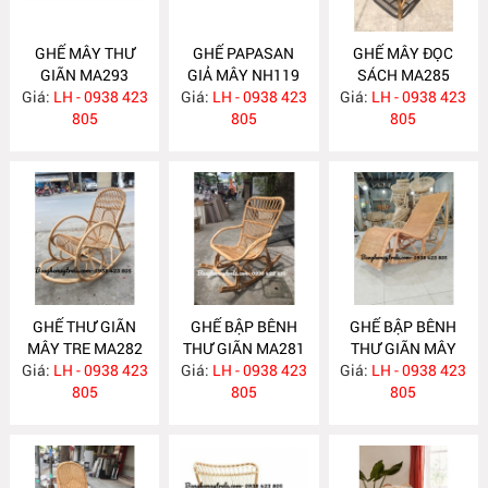
GHẾ MÂY THƯ
GHẾ PAPASAN
GHẾ MÂY ĐỌC
GIÃN MA293
GIẢ MÂY NH119
SÁCH MA285
Giá:
LH - 0938 423
Giá:
LH - 0938 423
Giá:
LH - 0938 423
805
805
805
GHẾ THƯ GIÃN
GHẾ BẬP BÊNH
GHẾ BẬP BÊNH
MÂY TRE MA282
THƯ GIÃN MA281
THƯ GIÃN MÂY
Giá:
LH - 0938 423
Giá:
LH - 0938 423
Giá:
TỰ NHIÊN MA267
LH - 0938 423
805
805
805