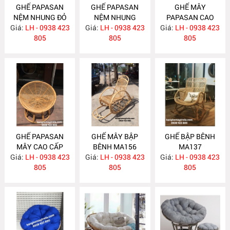
GHẾ PAPASAN
GHẾ PAPASAN
GHẾ MÂY
NỆM NHUNG ĐỎ
NỆM NHUNG
PAPASAN CAO
Giá:
LH - 0938 423
MA182
Giá:
XANH MA181
LH - 0938 423
Giá:
CẤP MA180
LH - 0938 423
805
805
805
GHẾ PAPASAN
GHẾ MÂY BẬP
GHẾ BẬP BÊNH
MÂY CAO CẤP
BÊNH MA156
MA137
Giá:
LH - 0938 423
MA163
Giá:
LH - 0938 423
Giá:
LH - 0938 423
805
805
805