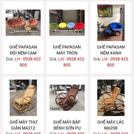
GHẾ PAPASAN
GHẾ PAPASAN
GHẾ PAPASAN
ĐÔI NỆM CAM
MÂY TRÒN
NỆM XANH
Giá:
ĐẤT MA246
LH - 0938 423
Giá:
LH - 0938 423
MA230
Giá:
COBAN MA222
LH - 0938 423
805
805
805
GHẾ MÂY THƯ
GHẾ MÂY BẬP
GHẾ MÂY LẮC
GIÃN MA212
BÊNH SƠN PU
MA208
Giá:
LH - 0938 423
Giá:
NÂU MA209
LH - 0938 423
Giá:
LH - 0938 423