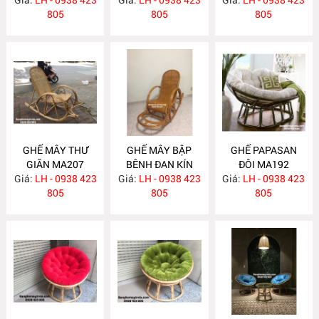
805
805
805
GHẾ MÂY THƯ
GHẾ MÂY BẬP
GHẾ PAPASAN
GIÃN MA207
BÊNH ĐAN KÍN
ĐÔI MA192
Giá:
LH - 0938 423
Giá:
LH - 0938 423
MA206
Giá:
LH - 0938 423
805
805
805