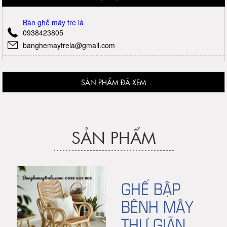
Bàn ghế mây tre lá
0938423805
banghemaytrela@gmail.com
SẢN PHẨM ĐÃ XEM
SẢN PHẨM
GHẾ BẬP
BÊNH MÂY
THƯ GIÃN