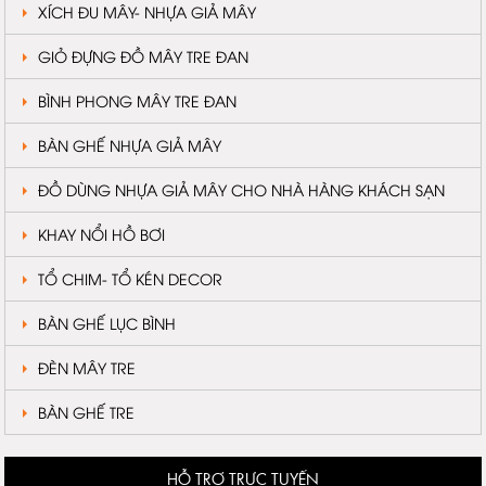
XÍCH ĐU MÂY- NHỰA GIẢ MÂY
GIỎ ĐỰNG ĐỒ MÂY TRE ĐAN
BÌNH PHONG MÂY TRE ĐAN
BÀN GHẾ NHỰA GIẢ MÂY
ĐỒ DÙNG NHỰA GIẢ MÂY CHO NHÀ HÀNG KHÁCH SẠN
KHAY NỔI HỒ BƠI
TỔ CHIM- TỔ KÉN DECOR
BÀN GHẾ LỤC BÌNH
ĐÈN MÂY TRE
BÀN GHẾ TRE
HỖ TRỢ TRỰC TUYẾN