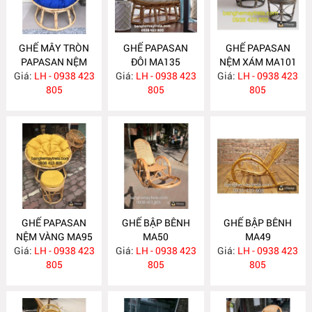
GHẾ MÂY TRÒN
GHẾ PAPASAN
GHẾ PAPASAN
PAPASAN NỆM
ĐÔI MA135
NỆM XÁM MA101
Giá:
XANH COBAN
LH - 0938 423
Giá:
LH - 0938 423
Giá:
LH - 0938 423
MA136
805
805
805
GHẾ PAPASAN
GHẾ BẬP BÊNH
GHẾ BẬP BÊNH
NỆM VÀNG MA95
MA50
MA49
Giá:
LH - 0938 423
Giá:
LH - 0938 423
Giá:
LH - 0938 423
805
805
805