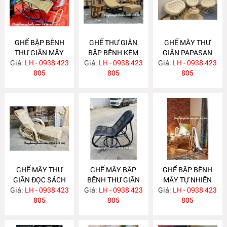
GHẾ BẬP BÊNH
GHẾ THƯ GIÃN
GHẾ MÂY THƯ
THƯ GIÃN MÂY
BẬP BÊNH KÈM
GIÃN PAPASAN
Giá:
NHỰA NH393
LH - 0938 423
Giá:
ĐÔN GÁC CHÂN
LH - 0938 423
Giá:
LH - 0938 423
MA765
805
LỤC BÌNH MA776
805
805
GHẾ MÂY THƯ
GHẾ MÂY BẬP
GHẾ BẬP BÊNH
GIÃN ĐỌC SÁCH
BÊNH THƯ GIÃN
MÂY TỰ NHIÊN
Giá:
LH - 0938 423
MA756
Giá:
SƠN ĐEN MA715
LH - 0938 423
Giá:
LH - 0938 423
MA672
805
805
805