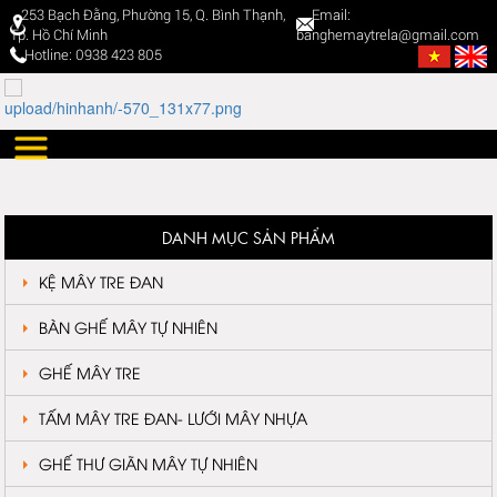
253 Bạch Đằng, Phường 15, Q. Bình Thạnh,
Email:
Tp. Hồ Chí Minh
banghemaytrela@gmail.com
Hotline: 0938 423 805
DANH MỤC SẢN PHẨM
KỆ MÂY TRE ĐAN
BÀN GHẾ MÂY TỰ NHIÊN
GHẾ MÂY TRE
TẤM MÂY TRE ĐAN- LƯỚI MÂY NHỰA
GHẾ THƯ GIÃN MÂY TỰ NHIÊN