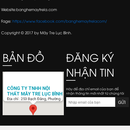
Website:banghemaytrela.com
Fage:
https://www.facebook.com/banghemaytrelacom/
Copyright © 2017 by Mây Tre Lục Bình.
BẢN ĐỒ
ĐĂNG KÝ
NHẬN TIN
CÔNG TY TNHH NỘI
Hãy để địa chỉ email của bạn để
nhận thông tin mới nhất từ chúng tôi
THẤT MÂY TRE LỤC BÌNH
Địa chỉ : 253 Bạch Đằng, Phường
15, Q. Bình Thạnh, Tp. Hồ Chí Minh
Điện Thoại : 0938 423 805
Email :
banghemaytrela@gmail.com