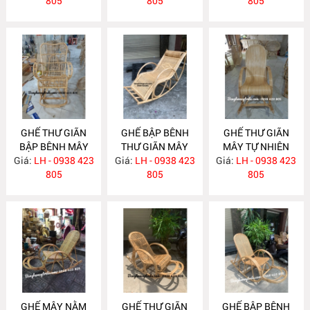
805
805
805
GHẾ THƯ GIÃN
GHẾ BẬP BÊNH
GHẾ THƯ GIÃN
BẬP BÊNH MÂY
THƯ GIÃN MÂY
MÂY TỰ NHIÊN
Giá:
TRE ĐAN MA401
LH - 0938 423
Giá:
TRE ĐAN MA384
LH - 0938 423
Giá:
LH - 0938 423
MA383
805
805
805
GHẾ MÂY NẰM
GHẾ THƯ GIÃN
GHẾ BẬP BÊNH