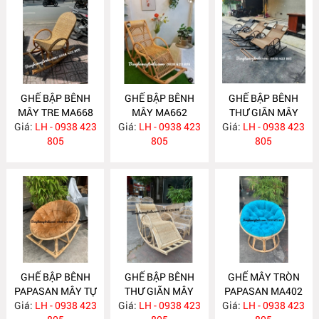
GHẾ BẬP BÊNH
GHẾ BẬP BÊNH
GHẾ BẬP BÊNH
MÂY TRE MA668
MÂY MA662
THƯ GIÃN MÂY
Giá:
LH - 0938 423
Giá:
LH - 0938 423
Giá:
NHỰA NH308
LH - 0938 423
805
805
805
GHẾ BẬP BÊNH
GHẾ BẬP BÊNH
GHẾ MÂY TRÒN
PAPASAN MÂY TỰ
THƯ GIÃN MÂY
PAPASAN MA402
Giá:
NHIÊN MA468
LH - 0938 423
Giá:
TỰ NHIÊN MA422
LH - 0938 423
Giá:
LH - 0938 423