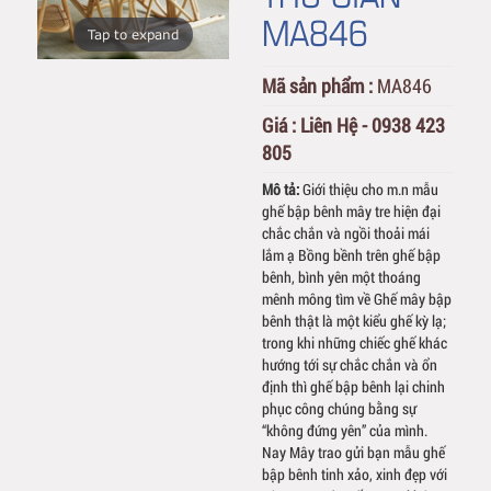
MA846
Tap to expand
Mã sản phẩm :
MA846
Giá :
Liên Hệ - 0938 423
805
Mô tả:
Giới thiệu cho m.n mẫu
ghế bập bênh mây tre hiện đại
chắc chắn và ngồi thoải mái
lắm ạ Bồng bềnh trên ghế bập
bênh, bình yên một thoáng
mênh mông tìm về Ghế mây bập
bênh thật là một kiểu ghế kỳ lạ;
trong khi những chiếc ghế khác
hướng tới sự chắc chắn và ổn
định thì ghế bập bênh lại chinh
phục công chúng bằng sự
“không đứng yên” của mình.
Nay Mây trao gửi bạn mẫu ghế
bập bênh tinh xảo, xinh đẹp với