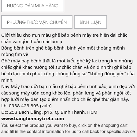
HƯỚNG DẪN MUA HÀNG
PHƯƠNG THỨC VẬN CHUYỂN
BÌNH LUẬN
Giới thiệu cho m.n mẫu ghế bập bênh mây tre hiện đại chắc
chắn và ngồi thoải mái lắm ạ
Bồng bềnh trên ghế bập bênh, bình yên một thoáng mênh
mông tìm về
Ghế mây bập bênh thật là một kiểu ghế kỳ lạ; trong khi những
chiếc ghế khác hướng tới sự chắc chắn và ổn định thì ghế bập
bênh lại chinh phục công chúng bằng sự “không đứng yên” của
mình.
Nay Mây trao gửi bạn mẫu ghế bập bênh tinh xảo, xinh đẹp với
các song mây uốn cong khéo léo, phần lưng và phần ngồi kết
hợp lưới mây đan tạo điểm nhấn cho chiếc ghế thư giãn này.
Lh: 0938 423 805 (zalo)
Đc: 253 Bạch Đằng, p15, Q. Bình Thạnh, HCM
www.banghemaytrela.com
You select the product you want to buy, click on the shopping cart
and fill in the contact information for us to call back for specific advice