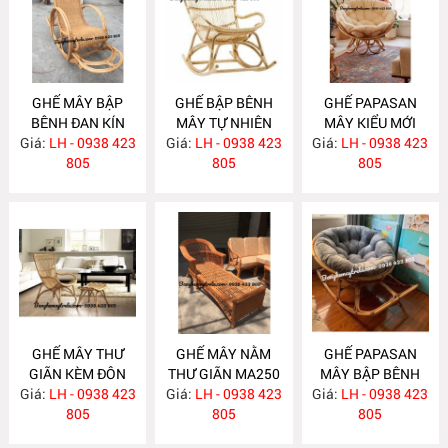
GHẾ MÂY BẬP
GHẾ BẬP BÊNH
GHẾ PAPASAN
BÊNH ĐAN KÍN
MÂY TỰ NHIÊN
MÂY KIỂU MỚI
Giá:
LH - 0938 423
MA260
Giá:
LH - 0938 423
MA259
Giá:
LH - 0938 423
MA258
805
805
805
GHẾ MÂY THƯ
GHẾ MÂY NẰM
GHẾ PAPASAN
GIÃN KÈM ĐÔN
THƯ GIÃN MA250
MÂY BẬP BÊNH
GÁC CHÂN MA257
Giá:
LH - 0938 423
Giá:
LH - 0938 423
Giá:
LH - 0938 423
MA249
805
805
805