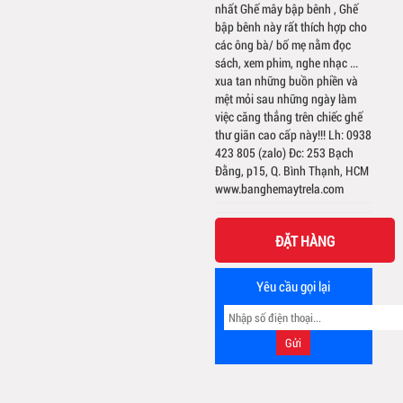
nhất Ghế mây bập bênh , Ghế
bập bênh này rất thích hợp cho
các ông bà/ bố mẹ nằm đọc
sách, xem phim, nghe nhạc ...
xua tan những buồn phiền và
mệt mỏi sau những ngày làm
việc căng thẳng trên chiếc ghế
thư giãn cao cấp này!!! Lh: 0938
423 805 (zalo) Đc: 253 Bạch
Đằng, p15, Q. Bình Thạnh, HCM
www.banghemaytrela.com
ĐẶT HÀNG
Yêu cầu gọi lại