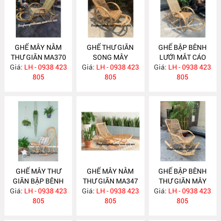
GHẾ MÂY NẰM
GHẾ THƯ GIÃN
GHẾ BẬP BÊNH
THƯ GIÃN MA370
SONG MÂY
LƯỚI MẮT CÁO
Giá:
LH - 0938 423
Giá:
LH - 0938 423
MA365
Giá:
LH - 0938 423
MA363
805
805
805
GHẾ MÂY THƯ
GHẾ MÂY NẰM
GHẾ BẬP BÊNH
GIÃN BẬP BÊNH
THƯ GIÃN MA347
THƯ GIÃN MÂY
Giá:
LH - 0938 423
MA348
Giá:
LH - 0938 423
Giá:
TRE MA339
LH - 0938 423
805
805
805