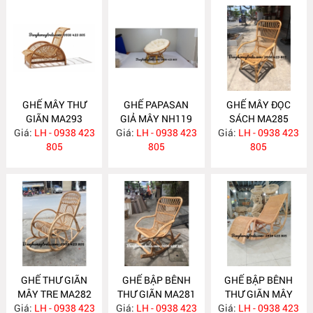
GHẾ MÂY THƯ
GHẾ PAPASAN
GHẾ MÂY ĐỌC
GIÃN MA293
GIẢ MÂY NH119
SÁCH MA285
Giá:
LH - 0938 423
Giá:
LH - 0938 423
Giá:
LH - 0938 423
805
805
805
GHẾ THƯ GIÃN
GHẾ BẬP BÊNH
GHẾ BẬP BÊNH
MÂY TRE MA282
THƯ GIÃN MA281
THƯ GIÃN MÂY
Giá:
LH - 0938 423
Giá:
LH - 0938 423
Giá:
TỰ NHIÊN MA267
LH - 0938 423