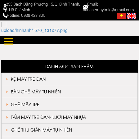
253 Bạch Đằng, Phường 15, Q. Bình Thạnh,
Email:
Tp. Hồ Chí Minh
banghemaytrela@gmail.com
Hotline: 0938 423 805
DANH MỤC SẢN PHẨM
KỆ MÂY TRE ĐAN
BÀN GHẾ MÂY TỰ NHIÊN
GHẾ MÂY TRE
TẤM MÂY TRE ĐAN- LƯỚI MÂY NHỰA
GHẾ THƯ GIÃN MÂY TỰ NHIÊN