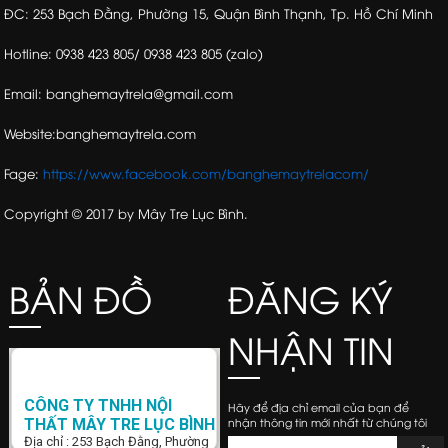
ĐC: 253 Bạch Đằng, Phường 15, Quận Bình Thạnh, Tp. Hồ Chí Minh
Hotline: 0938 423 805/ 0938 423 805 (zalo)
Email: banghemaytrela@gmail.com
Website:banghemaytrela.com
Fage:
https://www.facebook.com/banghemaytrelacom/
Copyright © 2017 by Mây Tre Lục Bình.
BẢN ĐỒ
ĐĂNG KÝ
NHẬN TIN
CÔNG TY TNHH NỘI
Hãy để địa chỉ email của bạn để
nhận thông tin mới nhất từ chúng tôi
THẤT MÂY TRE LỤC BÌNH
Địa chỉ : 253 Bạch Đằng, Phường