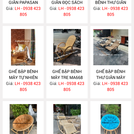
GIÃN PAPASAN
GIÃN ĐỌC SÁCH
BÊNH THƯ GIÃN
Giá:
LH - 0938 423
MA765
Giá:
LH - 0938 423
MA756
Giá:
SƠN ĐEN MA715
LH - 0938 423
805
805
805
GHẾ BẬP BÊNH
GHẾ BẬP BÊNH
GHẾ BẬP BÊNH
MÂY TỰ NHIÊN
MÂY TRE MA668
THƯ GIÃN MÂY
Giá:
LH - 0938 423
MA672
Giá:
LH - 0938 423
Giá:
NHỰA NH308
LH - 0938 423
805
805
805