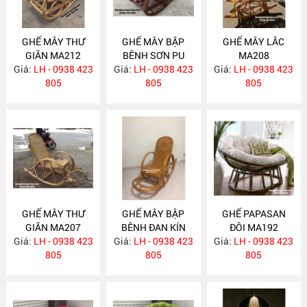
GHẾ MÂY THƯ
GHẾ MÂY BẬP
GHẾ MÂY LẮC
GIÃN MA212
BÊNH SƠN PU
MA208
Giá:
LH - 0938 423
Giá:
NÂU MA209
LH - 0938 423
Giá:
LH - 0938 423
805
805
805
GHẾ MÂY THƯ
GHẾ MÂY BẬP
GHẾ PAPASAN
GIÃN MA207
BÊNH ĐAN KÍN
ĐÔI MA192
Giá:
LH - 0938 423
Giá:
LH - 0938 423
MA206
Giá:
LH - 0938 423
805
805
805