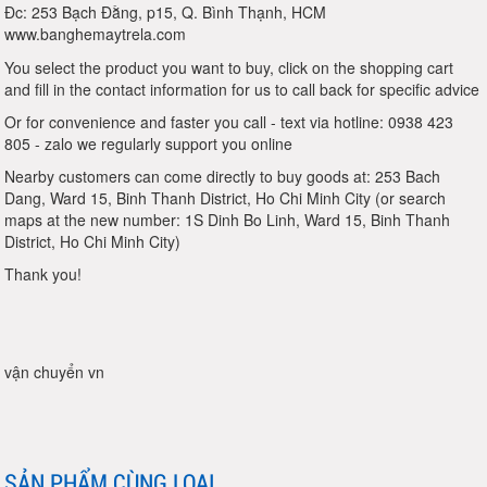
Đc: 253 Bạch Đằng, p15, Q. Bình Thạnh, HCM
www.banghemaytrela.com
You select the product you want to buy, click on the shopping cart
and fill in the contact information for us to call back for specific advice
Or for convenience and faster you call - text via hotline: 0938 423
805 - zalo we regularly support you online
Nearby customers can come directly to buy goods at: 253 Bach
Dang, Ward 15, Binh Thanh District, Ho Chi Minh City (or search
maps at the new number: 1S Dinh Bo Linh, Ward 15, Binh Thanh
District, Ho Chi Minh City)
Thank you!
vận chuyển vn
SẢN PHẨM CÙNG LOẠI