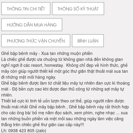
THÔNG TIN CHI TIẾT
THÔNG SỐ KỸ THUẬT
HƯỚNG DẪN MUA HÀNG
PHƯƠNG THỨC VẬN CHUYỂN
BÌNH LUẬN
Ghế bập bênh mây - Xua tan những muộn phiền
Là chiếc ghế được ưa chuộng từ không gian nhà đến không gian
nghỉ ngơi ở các resort, homestay. Không chỉ đẹp về hình thức, ghế
mây còn giúp người thiết kế một góc thư giãn thật thoải mái xua tan
đi những mệt mỏi hàng ngày.
Ghế bập bênh được làm từ chất liệu mây tự nhiên đan cực kì thoáng
mát - Độ bền cực cao khi được đan thủ công từ những sợi mây tự
nhiên.
Thiết kế cực kì tinh tế uốn lượn theo cơ thể, giúp người nằm được
thoải mái nhất Ghế mây bập bênh , Ghế bập bênh này rất thích hợp
cho các ông bà/ bố mẹ nằm đọc sách, xem phim, nghe nhạc ... xua
tan những buồn phiền và mệt mỏi sau những ngày làm việc căng
thẳng trên chiếc ghế thư giãn cao cấp này!!!
Lh: 0938 423 805 (zalo)