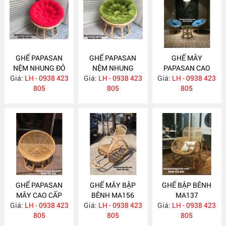
GHẾ PAPASAN
GHẾ PAPASAN
GHẾ MÂY
NỆM NHUNG ĐỎ
NỆM NHUNG
PAPASAN CAO
Giá:
LH - 0938 423
MA182
Giá:
XANH MA181
LH - 0938 423
Giá:
CẤP MA180
LH - 0938 423
805
805
805
GHẾ PAPASAN
GHẾ MÂY BẬP
GHẾ BẬP BÊNH
MÂY CAO CẤP
BÊNH MA156
MA137
Giá:
LH - 0938 423
MA163
Giá:
LH - 0938 423
Giá:
LH - 0938 423
805
805
805