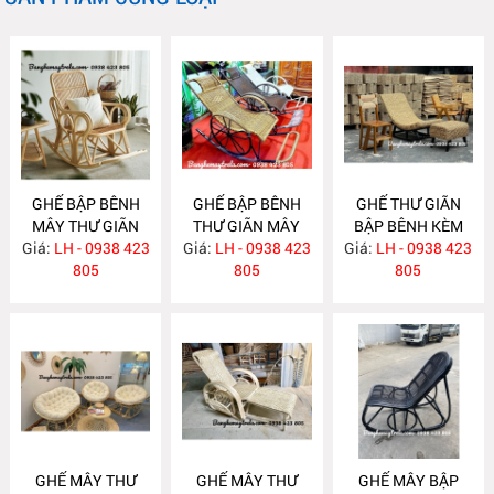
GHẾ BẬP BÊNH
GHẾ BẬP BÊNH
GHẾ THƯ GIÃN
MÂY THƯ GIÃN
THƯ GIÃN MÂY
BẬP BÊNH KÈM
Giá:
LH - 0938 423
MA846
Giá:
NHỰA NH393
LH - 0938 423
Giá:
ĐÔN GÁC CHÂN
LH - 0938 423
805
805
LỤC BÌNH MA776
805
GHẾ MÂY THƯ
GHẾ MÂY THƯ
GHẾ MÂY BẬP