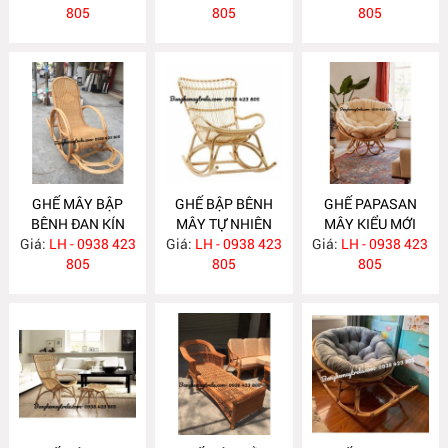
805
805
805
GHẾ MÂY BẬP
GHẾ BẬP BÊNH
GHẾ PAPASAN
BÊNH ĐAN KÍN
MÂY TỰ NHIÊN
MÂY KIỂU MỚI
Giá:
LH - 0938 423
MA260
Giá:
LH - 0938 423
MA259
Giá:
LH - 0938 423
MA258
805
805
805