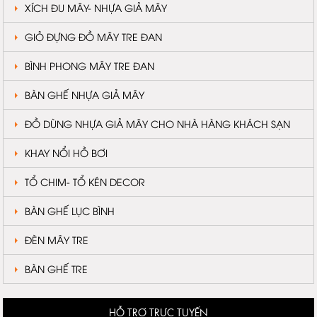
XÍCH ĐU MÂY- NHỰA GIẢ MÂY
GIỎ ĐỰNG ĐỒ MÂY TRE ĐAN
BÌNH PHONG MÂY TRE ĐAN
BÀN GHẾ NHỰA GIẢ MÂY
ĐỒ DÙNG NHỰA GIẢ MÂY CHO NHÀ HÀNG KHÁCH SẠN
KHAY NỔI HỒ BƠI
TỔ CHIM- TỔ KÉN DECOR
BÀN GHẾ LỤC BÌNH
ĐÈN MÂY TRE
BÀN GHẾ TRE
HỖ TRỢ TRỰC TUYẾN