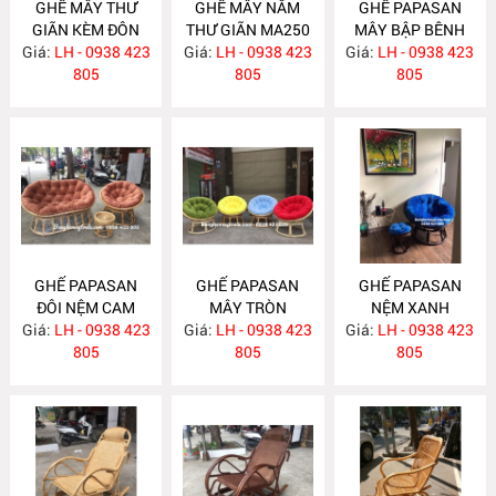
GHẾ MÂY THƯ
GHẾ MÂY NẰM
GHẾ PAPASAN
GIÃN KÈM ĐÔN
THƯ GIÃN MA250
MÂY BẬP BÊNH
GÁC CHÂN MA257
Giá:
LH - 0938 423
Giá:
LH - 0938 423
Giá:
LH - 0938 423
MA249
805
805
805
GHẾ PAPASAN
GHẾ PAPASAN
GHẾ PAPASAN
ĐÔI NỆM CAM
MÂY TRÒN
NỆM XANH
Giá:
ĐẤT MA246
LH - 0938 423
Giá:
LH - 0938 423
MA230
Giá:
COBAN MA222
LH - 0938 423
805
805
805