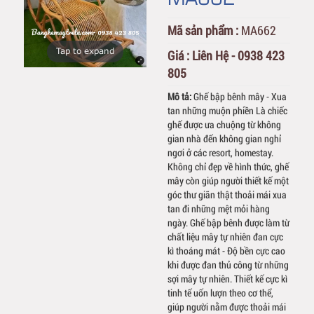
Mã sản phẩm :
MA662
Tap to expand
Giá :
Liên Hệ - 0938 423
805
Mô tả:
Ghế bập bênh mây - Xua
tan những muộn phiền Là chiếc
ghế được ưa chuộng từ không
gian nhà đến không gian nghỉ
ngơi ở các resort, homestay.
Không chỉ đẹp về hình thức, ghế
mây còn giúp người thiết kế một
góc thư giãn thật thoải mái xua
tan đi những mệt mỏi hàng
ngày. Ghế bập bênh được làm từ
chất liệu mây tự nhiên đan cực
kì thoáng mát - Độ bền cực cao
khi được đan thủ công từ những
sợi mây tự nhiên. Thiết kế cực kì
tinh tế uốn lượn theo cơ thể,
giúp người nằm được thoải mái