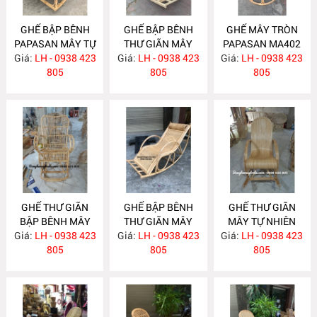
GHẾ BẬP BÊNH
GHẾ BẬP BÊNH
GHẾ MÂY TRÒN
PAPASAN MÂY TỰ
THƯ GIÃN MÂY
PAPASAN MA402
Giá:
NHIÊN MA468
LH - 0938 423
Giá:
TỰ NHIÊN MA422
LH - 0938 423
Giá:
LH - 0938 423
805
805
805
GHẾ THƯ GIÃN
GHẾ BẬP BÊNH
GHẾ THƯ GIÃN
BẬP BÊNH MÂY
THƯ GIÃN MÂY
MÂY TỰ NHIÊN
Giá:
TRE ĐAN MA401
LH - 0938 423
Giá:
TRE ĐAN MA384
LH - 0938 423
Giá:
LH - 0938 423
MA383
805
805
805