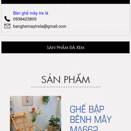
Bàn ghế mây tre lá
0938423805
banghemaytrela@gmail.com
SẢN PHẨM ĐÃ XEM
SẢN PHẨM
GHẾ BẬP
BÊNH MÂY
MA662