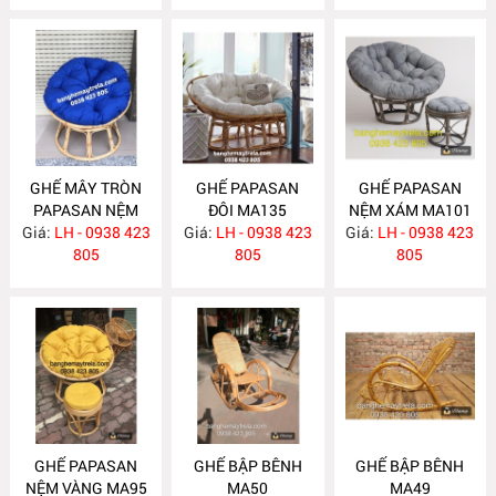
GHẾ MÂY TRÒN
GHẾ PAPASAN
GHẾ PAPASAN
PAPASAN NỆM
ĐÔI MA135
NỆM XÁM MA101
Giá:
XANH COBAN
LH - 0938 423
Giá:
LH - 0938 423
Giá:
LH - 0938 423
MA136
805
805
805
GHẾ PAPASAN
GHẾ BẬP BÊNH
GHẾ BẬP BÊNH
NỆM VÀNG MA95
MA50
MA49