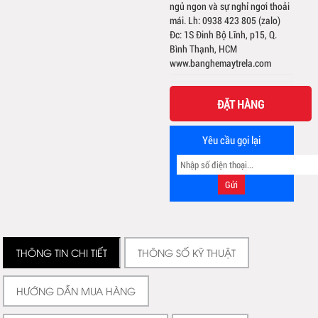
ngủ ngon và sự nghỉ ngơi thoải
mái. Lh: 0938 423 805 (zalo)
Đc: 1S Đinh Bộ Lĩnh, p15, Q.
Bình Thạnh, HCM
www.banghemaytrela.com
ĐẶT HÀNG
Yêu cầu gọi lại
THÔNG TIN CHI TIẾT
THÔNG SỐ KỸ THUẬT
HƯỚNG DẪN MUA HÀNG