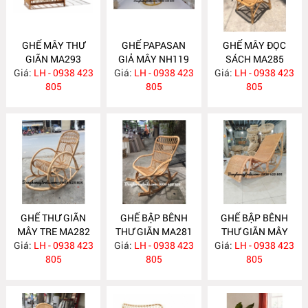
GHẾ MÂY THƯ
GHẾ PAPASAN
GHẾ MÂY ĐỌC
GIÃN MA293
GIẢ MÂY NH119
SÁCH MA285
Giá:
LH - 0938 423
Giá:
LH - 0938 423
Giá:
LH - 0938 423
805
805
805
GHẾ THƯ GIÃN
GHẾ BẬP BÊNH
GHẾ BẬP BÊNH
MÂY TRE MA282
THƯ GIÃN MA281
THƯ GIÃN MÂY
Giá:
LH - 0938 423
Giá:
LH - 0938 423
Giá:
TỰ NHIÊN MA267
LH - 0938 423
805
805
805