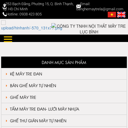
253 Bạch Đằng, Phường 15, Q. Bình Thạnh,
Email:
Tp. Hồ Chí Minh
banghemaytrela@gmail.com
Hotline: 0938 423 805
DANH MỤC SẢN PHẨM
KỆ MÂY TRE ĐAN
BÀN GHẾ MÂY TỰ NHIÊN
GHẾ MÂY TRE
TẤM MÂY TRE ĐAN- LƯỚI MÂY NHỰA
GHẾ THƯ GIÃN MÂY TỰ NHIÊN