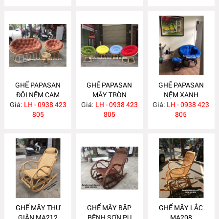
GHẾ PAPASAN
GHẾ PAPASAN
GHẾ PAPASAN
ĐÔI NỆM CAM
MÂY TRÒN
NỆM XANH
Giá:
ĐẤT MA246
LH - 0938 423
Giá:
LH - 0938 423
MA230
Giá:
COBAN MA222
LH - 0938 423
805
805
805
GHẾ MÂY THƯ
GHẾ MÂY BẬP
GHẾ MÂY LẮC
GIÃN MA212
BÊNH SƠN PU
MA208