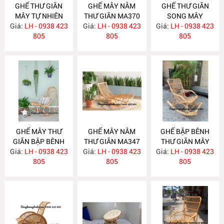
GHẾ THƯ GIÃN
GHẾ MÂY NẰM
GHẾ THƯ GIÃN
MÂY TỰ NHIÊN
THƯ GIÃN MA370
SONG MÂY
Giá:
LH - 0938 423
MA383
Giá:
LH - 0938 423
Giá:
LH - 0938 423
MA365
805
805
805
GHẾ MÂY THƯ
GHẾ MÂY NẰM
GHẾ BẬP BÊNH
GIÃN BẬP BÊNH
THƯ GIÃN MA347
THƯ GIÃN MÂY
Giá:
LH - 0938 423
MA348
Giá:
LH - 0938 423
Giá:
TRE MA339
LH - 0938 423
805
805
805