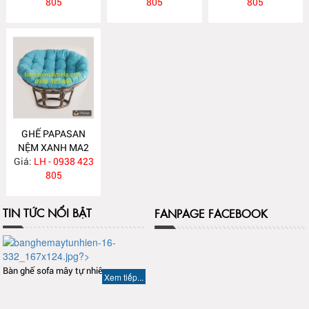
805
805
805
GHẾ PAPASAN
NỆM XANH MA2
Giá:
LH - 0938 423
805
TIN TỨC NỔI BẬT
FANPAGE FACEBOOK
Bàn ghế sofa mây tự nhiên
Xem tiếp...