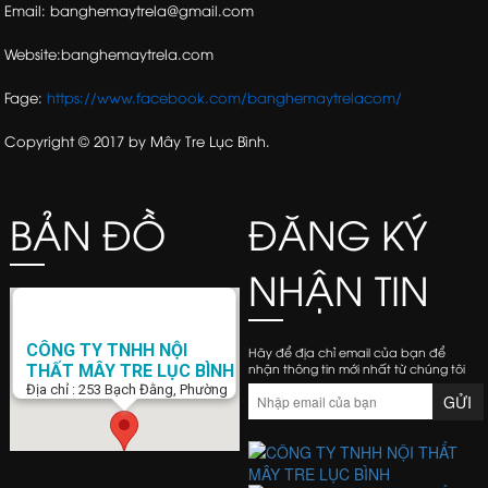
Email: banghemaytrela@gmail.com
Website:banghemaytrela.com
Fage:
https://www.facebook.com/banghemaytrelacom/
Copyright © 2017 by Mây Tre Lục Bình.
BẢN ĐỒ
ĐĂNG KÝ
NHẬN TIN
CÔNG TY TNHH NỘI
Hãy để địa chỉ email của bạn để
nhận thông tin mới nhất từ chúng tôi
THẤT MÂY TRE LỤC BÌNH
Địa chỉ : 253 Bạch Đằng, Phường
15, Q. Bình Thạnh, Tp. Hồ Chí Minh
Điện Thoại : 0938 423 805
Email :
banghemaytrela@gmail.com