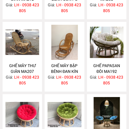
Giá:
LH - 0938 423
Giá:
NÂU MA209
LH - 0938 423
Giá:
LH - 0938 423
805
805
805
GHẾ MÂY THƯ
GHẾ MÂY BẬP
GHẾ PAPASAN
GIÃN MA207
BÊNH ĐAN KÍN
ĐÔI MA192
Giá:
LH - 0938 423
Giá:
LH - 0938 423
MA206
Giá:
LH - 0938 423
805
805
805