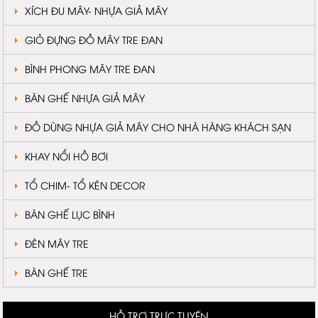
XÍCH ĐU MÂY- NHỰA GIẢ MÂY
GIỎ ĐỰNG ĐỒ MÂY TRE ĐAN
BÌNH PHONG MÂY TRE ĐAN
BÀN GHẾ NHỰA GIẢ MÂY
ĐỒ DÙNG NHỰA GIẢ MÂY CHO NHÀ HÀNG KHÁCH SẠN
KHAY NỔI HỒ BƠI
TỔ CHIM- TỔ KÉN DECOR
BÀN GHẾ LỤC BÌNH
ĐÈN MÂY TRE
BÀN GHẾ TRE
HỖ TRỢ TRỰC TUYẾN