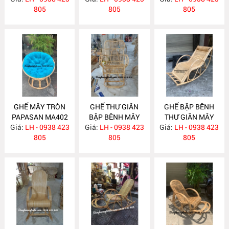
805
805
805
GHẾ MÂY TRÒN
GHẾ THƯ GIÃN
GHẾ BẬP BÊNH
PAPASAN MA402
BẬP BÊNH MÂY
THƯ GIÃN MÂY
Giá:
LH - 0938 423
Giá:
TRE ĐAN MA401
LH - 0938 423
Giá:
TRE ĐAN MA384
LH - 0938 423
805
805
805