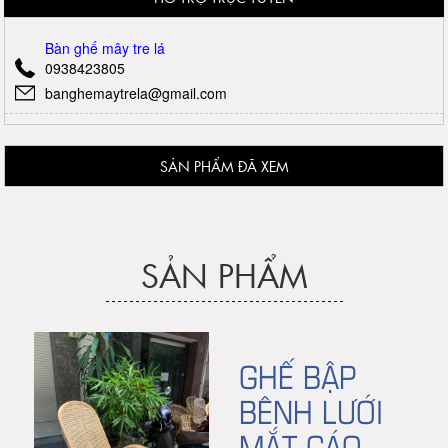
Bàn ghế mây tre lá
0938423805
banghemaytrela@gmail.com
SẢN PHẨM ĐÃ XEM
SẢN PHẨM
GHẾ BẬP
BÊNH LƯỚI
MẮT CÁO