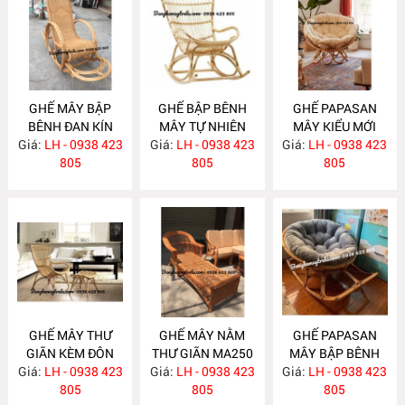
GHẾ MÂY BẬP
GHẾ BẬP BÊNH
GHẾ PAPASAN
BÊNH ĐAN KÍN
MÂY TỰ NHIÊN
MÂY KIỂU MỚI
Giá:
LH - 0938 423
MA260
Giá:
LH - 0938 423
MA259
Giá:
LH - 0938 423
MA258
805
805
805
GHẾ MÂY THƯ
GHẾ MÂY NẰM
GHẾ PAPASAN
GIÃN KÈM ĐÔN
THƯ GIÃN MA250
MÂY BẬP BÊNH
GÁC CHÂN MA257
Giá:
LH - 0938 423
Giá:
LH - 0938 423
Giá:
LH - 0938 423
MA249
805
805
805