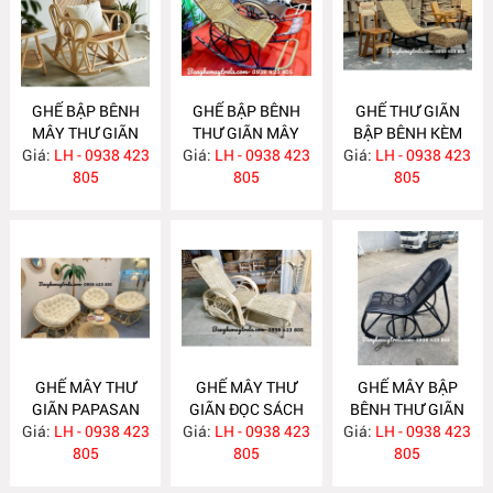
GHẾ BẬP BÊNH
GHẾ BẬP BÊNH
GHẾ THƯ GIÃN
MÂY THƯ GIÃN
THƯ GIÃN MÂY
BẬP BÊNH KÈM
Giá:
LH - 0938 423
MA846
Giá:
NHỰA NH393
LH - 0938 423
Giá:
ĐÔN GÁC CHÂN
LH - 0938 423
805
805
LỤC BÌNH MA776
805
GHẾ MÂY THƯ
GHẾ MÂY THƯ
GHẾ MÂY BẬP
GIÃN PAPASAN
GIÃN ĐỌC SÁCH
BÊNH THƯ GIÃN
Giá:
LH - 0938 423
MA765
Giá:
LH - 0938 423
MA756
Giá:
SƠN ĐEN MA715
LH - 0938 423
805
805
805