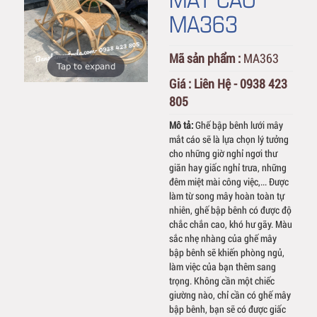
MA363
Mã sản phẩm :
MA363
Tap to expand
Giá :
Liên Hệ - 0938 423
805
Mô tả:
Ghế bập bênh lưới mây
mắt cáo sẽ là lựa chọn lý tưởng
cho những giờ nghỉ ngơi thư
giãn hay giấc nghỉ trưa, những
đêm miệt mài công việc,... Được
làm từ song mây hoàn toàn tự
nhiên, ghế bập bênh có được độ
chắc chắn cao, khó hư gãy. Màu
sắc nhẹ nhàng của ghế mây
bập bênh sẽ khiến phòng ngủ,
làm việc của bạn thêm sang
trọng. Không cần một chiếc
giường nào, chỉ cần có ghế mây
bập bênh, bạn sẽ có được giấc