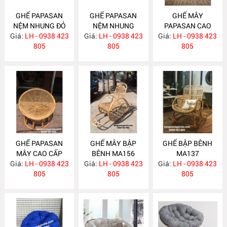
GHẾ PAPASAN
GHẾ PAPASAN
GHẾ MÂY
NỆM NHUNG ĐỎ
NỆM NHUNG
PAPASAN CAO
Giá:
LH - 0938 423
MA182
Giá:
XANH MA181
LH - 0938 423
Giá:
CẤP MA180
LH - 0938 423
805
805
805
GHẾ PAPASAN
GHẾ MÂY BẬP
GHẾ BẬP BÊNH
MÂY CAO CẤP
BÊNH MA156
MA137
Giá:
LH - 0938 423
MA163
Giá:
LH - 0938 423
Giá:
LH - 0938 423
805
805
805