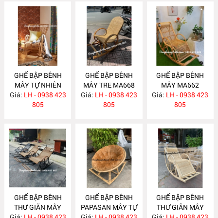
GHẾ BẬP BÊNH
GHẾ BẬP BÊNH
GHẾ BẬP BÊNH
MÂY TỰ NHIÊN
MÂY TRE MA668
MÂY MA662
Giá:
LH - 0938 423
MA672
Giá:
LH - 0938 423
Giá:
LH - 0938 423
805
805
805
GHẾ BẬP BÊNH
GHẾ BẬP BÊNH
GHẾ BẬP BÊNH
THƯ GIÃN MÂY
PAPASAN MÂY TỰ
THƯ GIÃN MÂY
Giá:
NHỰA NH308
LH - 0938 423
Giá:
NHIÊN MA468
LH - 0938 423
Giá:
TỰ NHIÊN MA422
LH - 0938 423