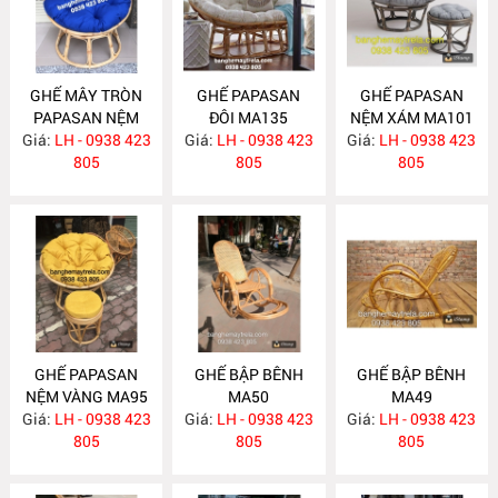
GHẾ MÂY TRÒN
GHẾ PAPASAN
GHẾ PAPASAN
PAPASAN NỆM
ĐÔI MA135
NỆM XÁM MA101
Giá:
XANH COBAN
LH - 0938 423
Giá:
LH - 0938 423
Giá:
LH - 0938 423
MA136
805
805
805
GHẾ PAPASAN
GHẾ BẬP BÊNH
GHẾ BẬP BÊNH
NỆM VÀNG MA95
MA50
MA49
Giá:
LH - 0938 423
Giá:
LH - 0938 423
Giá:
LH - 0938 423
805
805
805