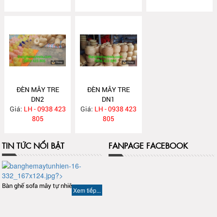
ĐÈN MÂY TRE
ĐÈN MÂY TRE
DN2
DN1
Giá:
LH - 0938 423
Giá:
LH - 0938 423
805
805
TIN TỨC NỔI BẬT
FANPAGE FACEBOOK
Bàn ghế sofa mây tự nhiên
Xem tiếp...