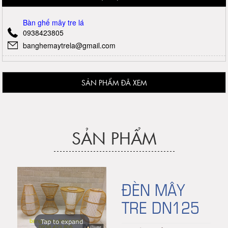
Bàn ghế mây tre lá
0938423805
banghemaytrela@gmail.com
SẢN PHẨM ĐÃ XEM
SẢN PHẨM
ĐÈN MÂY
TRE DN125
Tap to expand