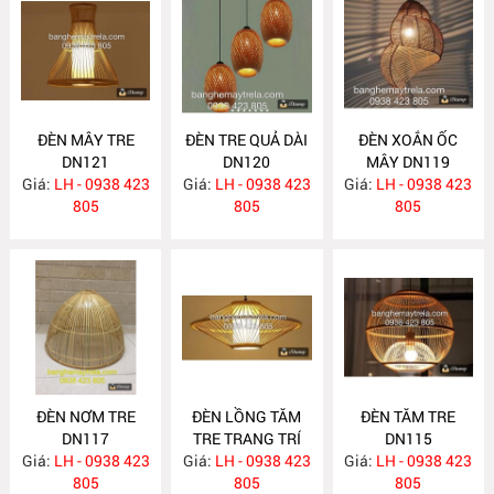
ĐÈN MÂY TRE
ĐÈN TRE QUẢ DÀI
ĐÈN XOẮN ỐC
DN121
DN120
MÂY DN119
Giá:
LH - 0938 423
Giá:
LH - 0938 423
Giá:
LH - 0938 423
805
805
805
ĐÈN NƠM TRE
ĐÈN LỒNG TĂM
ĐÈN TĂM TRE
DN117
TRE TRANG TRÍ
DN115
Giá:
LH - 0938 423
Giá:
LH - 0938 423
DN116
Giá:
LH - 0938 423
805
805
805