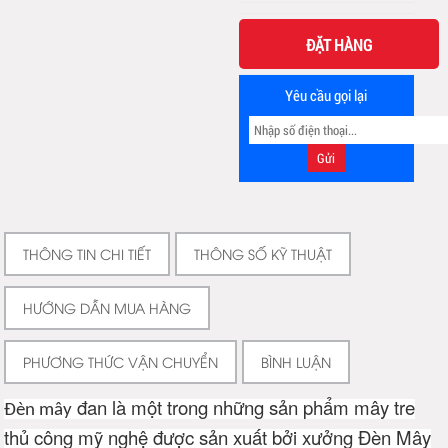
ĐẶT HÀNG
Yêu cầu gọi lại
THÔNG TIN CHI TIẾT
THÔNG SỐ KỸ THUẬT
HƯỚNG DẪN MUA HÀNG
PHƯƠNG THỨC VẬN CHUYỂN
BÌNH LUẬN
đan là một trong những sản phẩm mây tre
Đèn mây
thủ công mỹ nghệ được sản xuất bởi xưởng Đèn Mây