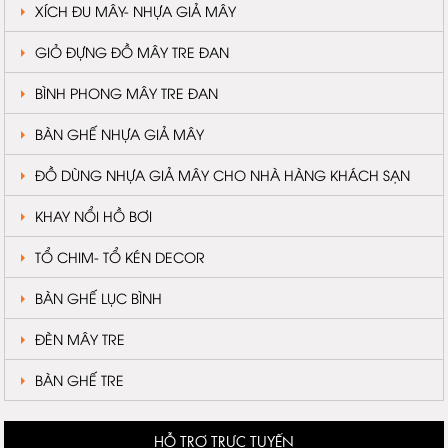
XÍCH ĐU MÂY- NHỰA GIẢ MÂY
GIỎ ĐỰNG ĐỒ MÂY TRE ĐAN
BÌNH PHONG MÂY TRE ĐAN
BÀN GHẾ NHỰA GIẢ MÂY
ĐỒ DÙNG NHỰA GIẢ MÂY CHO NHÀ HÀNG KHÁCH SẠN
KHAY NỔI HỒ BƠI
TỔ CHIM- TỔ KÉN DECOR
BÀN GHẾ LỤC BÌNH
ĐÈN MÂY TRE
BÀN GHẾ TRE
HỖ TRỢ TRỰC TUYẾN