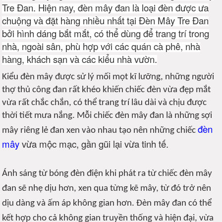
Tre Đan. Hiện nay, đèn mây đan là loại đèn được ưa
chuộng và đặt hàng nhiều nhất tại Đèn Mây Tre Đan
bởi hình dáng bắt mắt, có thể dùng để trang trí trong
nhà, ngoài sân, phù hợp với các quán cà phê, nhà
hàng, khách sạn và các kiểu nhà vườn.
Kiểu đèn mây được sử lý mối mọt kĩ lưỡng, những người
thợ thủ công đan rất khéo khiến chiếc đèn vừa đẹp mắt
vừa rất chắc chắn, có thể trang trí lâu dài và chịu được
thời tiết mưa nắng. Mỗi chiếc đèn mây đan là những sợi
đèn
mây riêng lẻ đan xen vào nhau tạo nên những chiếc
mây
vừa mộc mạc, gần gũi lại vừa tinh tế.
Ánh sáng từ bóng đèn điện khi phát ra từ chiếc đèn mây
đan sẽ nhẹ dịu hơn, xen qua từng kẽ mây, từ đó trở nên
dịu dàng và ấm áp không gian hơn. Đèn mây đan có thể
kết hợp cho cả không gian truyền thống và hiện đại, vừa