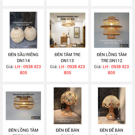
ĐÈN SẦU RIÊNG
ĐÈN TĂM TRE
ĐÈN LỒNG TĂM
DN114
DN113
TRE DN112
Giá:
LH - 0938 423
Giá:
LH - 0938 423
Giá:
LH - 0938 423
805
805
805
ĐÈN LỒNG TĂM
ĐÈN ĐỂ BÀN
ĐÈN ĐỂ BÀN