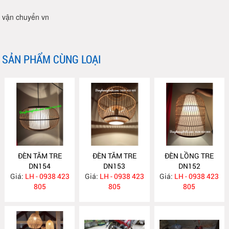
vận chuyển vn
SẢN PHẨM CÙNG LOẠI
ĐÈN TĂM TRE
ĐÈN TĂM TRE
ĐÈN LỒNG TRE
DN154
DN153
DN152
Giá:
LH - 0938 423
Giá:
LH - 0938 423
Giá:
LH - 0938 423
805
805
805