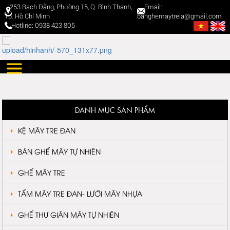
253 Bạch Đằng, Phường 15, Q. Bình Thạnh,
Email:
Tp. Hồ Chí Minh
banghemaytrela@gmail.com
Hotline: 0938 423 805
DANH MỤC SẢN PHẨM
KỆ MÂY TRE ĐAN
BÀN GHẾ MÂY TỰ NHIÊN
GHẾ MÂY TRE
TẤM MÂY TRE ĐAN- LƯỚI MÂY NHỰA
GHẾ THƯ GIÃN MÂY TỰ NHIÊN