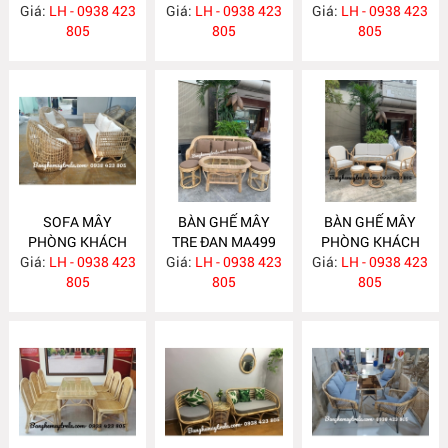
Giá:
LH - 0938 423
MA506
Giá:
LH - 0938 423
Giá:
LH - 0938 423
MA504
805
805
805
SOFA MÂY
BÀN GHẾ MÂY
BÀN GHẾ MÂY
PHÒNG KHÁCH
TRE ĐAN MA499
PHÒNG KHÁCH
Giá:
KIỂU HIỆN ĐẠI
LH - 0938 423
Giá:
LH - 0938 423
Giá:
KIỂU HIỆN ĐẠI
LH - 0938 423
MA502
805
805
MA493
805