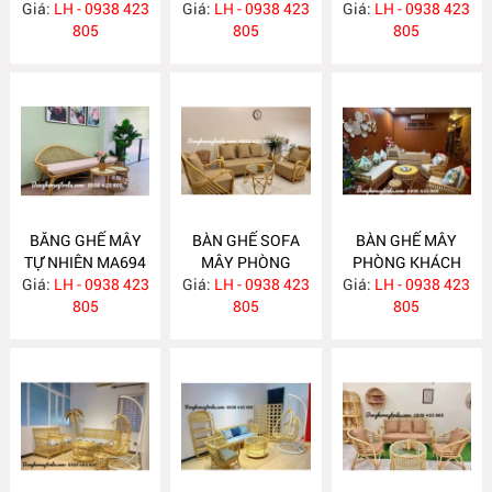
Giá:
LH - 0938 423
Giá:
KHÁCH MA697
LH - 0938 423
Giá:
LH - 0938 423
805
805
805
BĂNG GHẾ MÂY
BÀN GHẾ SOFA
BÀN GHẾ MÂY
TỰ NHIÊN MA694
MÂY PHÒNG
PHÒNG KHÁCH
Giá:
LH - 0938 423
Giá:
KHÁCH MA689
LH - 0938 423
Giá:
LH - 0938 423
MA688
805
805
805