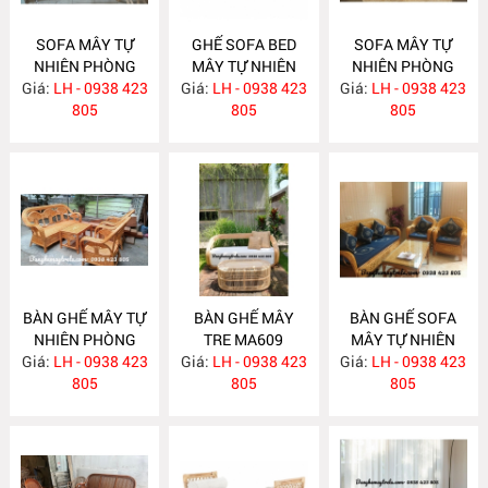
SOFA MÂY TỰ
GHẾ SOFA BED
SOFA MÂY TỰ
NHIÊN PHÒNG
MÂY TỰ NHIÊN
NHIÊN PHÒNG
Giá:
KHÁCH MA620
LH - 0938 423
Giá:
LH - 0938 423
MA615
Giá:
KHÁCH MA612
LH - 0938 423
805
805
805
BÀN GHẾ MÂY TỰ
BÀN GHẾ MÂY
BÀN GHẾ SOFA
NHIÊN PHÒNG
TRE MA609
MÂY TỰ NHIÊN
Giá:
KHÁCH MA610
LH - 0938 423
Giá:
LH - 0938 423
Giá:
PHÒNG KHÁCH
LH - 0938 423
805
805
MA608
805