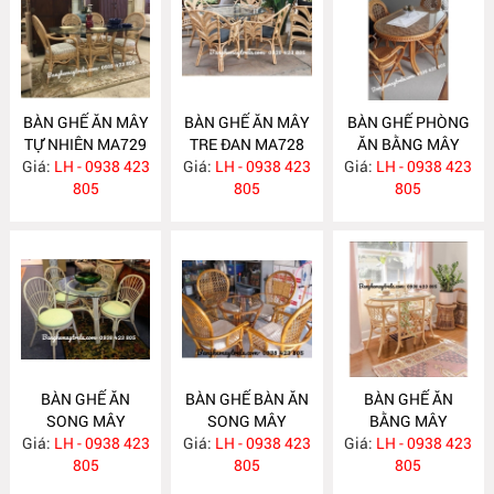
BÀN GHẾ ĂN MÂY
BÀN GHẾ ĂN MÂY
BÀN GHẾ PHÒNG
TỰ NHIÊN MA729
TRE ĐAN MA728
ĂN BẰNG MÂY
Giá:
LH - 0938 423
Giá:
LH - 0938 423
Giá:
LH - 0938 423
MA727
805
805
805
BÀN GHẾ ĂN
BÀN GHẾ BÀN ĂN
BÀN GHẾ ĂN
SONG MÂY
SONG MÂY
BẰNG MÂY
Giá:
LH - 0938 423
MA726
Giá:
LH - 0938 423
MA725
Giá:
LH - 0938 423
MA724
805
805
805