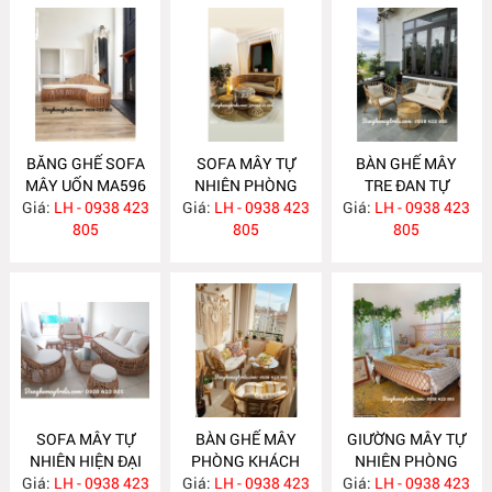
BĂNG GHẾ SOFA
SOFA MÂY TỰ
BÀN GHẾ MÂY
MÂY UỐN MA596
NHIÊN PHÒNG
TRE ĐAN TỰ
Giá:
LH - 0938 423
Giá:
KHÁCH MA588
LH - 0938 423
Giá:
NHIÊN MA587
LH - 0938 423
805
805
805
SOFA MÂY TỰ
BÀN GHẾ MÂY
GIƯỜNG MÂY TỰ
NHIÊN HIỆN ĐẠI
PHÒNG KHÁCH
NHIÊN PHÒNG
Giá:
LH - 0938 423
MA586
Giá:
NHỎ GỌN MA585
LH - 0938 423
Giá:
NGỦ MA584
LH - 0938 423