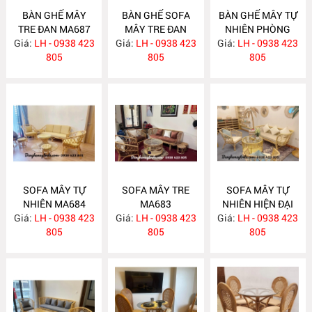
BÀN GHẾ MÂY
BÀN GHẾ SOFA
BÀN GHẾ MÂY TỰ
TRE ĐAN MA687
MÂY TRE ĐAN
NHIÊN PHÒNG
Giá:
LH - 0938 423
Giá:
LH - 0938 423
MA686
Giá:
KHÁCH MA685
LH - 0938 423
805
805
805
SOFA MÂY TỰ
SOFA MÂY TRE
SOFA MÂY TỰ
NHIÊN MA684
MA683
NHIÊN HIỆN ĐẠI
Giá:
LH - 0938 423
Giá:
LH - 0938 423
Giá:
LH - 0938 423
MA682
805
805
805