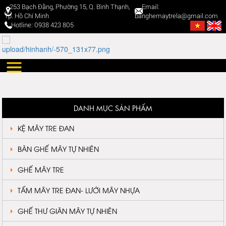
253 Bạch Đằng, Phường 15, Q. Bình Thạnh,
Email:
Tp. Hồ Chí Minh
banghemaytrela@gmail.com
Hotline: 0938 423 805
DANH MỤC SẢN PHẨM
KỆ MÂY TRE ĐAN
BÀN GHẾ MÂY TỰ NHIÊN
GHẾ MÂY TRE
TẤM MÂY TRE ĐAN- LƯỚI MÂY NHỰA
GHẾ THƯ GIÃN MÂY TỰ NHIÊN