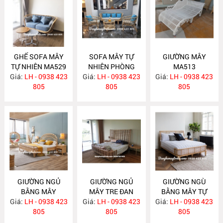
GHẾ SOFA MÂY
SOFA MÂY TỰ
GIƯỜNG MÂY
TỰ NHIÊN MA529
NHIÊN PHÒNG
MA513
Giá:
LH - 0938 423
Giá:
KHÁCH KIỂU HIỆN
LH - 0938 423
Giá:
LH - 0938 423
805
ĐẠI MA523
805
805
GIƯỜNG NGỦ
GIƯỜNG NGỦ
GIƯỜNG NGÙ
BẰNG MÂY
MÂY TRE ĐAN
BẰNG MÂY TỰ
Giá:
LH - 0938 423
MA512
Giá:
LH - 0938 423
MA511
Giá:
NHIÊN MA510
LH - 0938 423
805
805
805