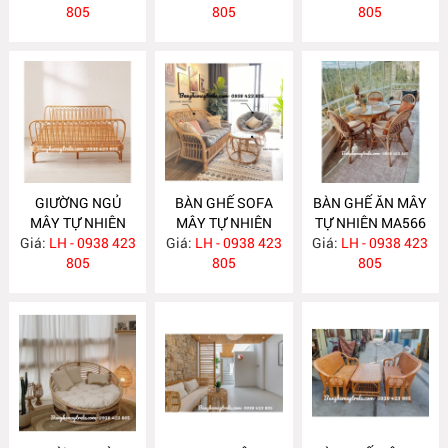
805
805
805
GIƯỜNG NGỦ
BÀN GHẾ SOFA
BÀN GHẾ ĂN MÂY
MÂY TỰ NHIÊN
MÂY TỰ NHIÊN
TỰ NHIÊN MA566
Giá:
LH - 0938 423
MA583
Giá:
LH - 0938 423
MA568
Giá:
LH - 0938 423
805
805
805