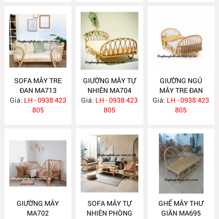
SOFA MÂY TRE
GIƯỜNG MÂY TỰ
GIƯỜNG NGỦ
ĐAN MA713
NHIÊN MA704
MÂY TRE ĐAN
Giá:
LH - 0938 423
Giá:
LH - 0938 423
Giá:
LH - 0938 423
MA703
805
805
805
GIƯỜNG MÂY
SOFA MÂY TỰ
GHẾ MÂY THƯ
MA702
NHIÊN PHÒNG
GIÃN MA695