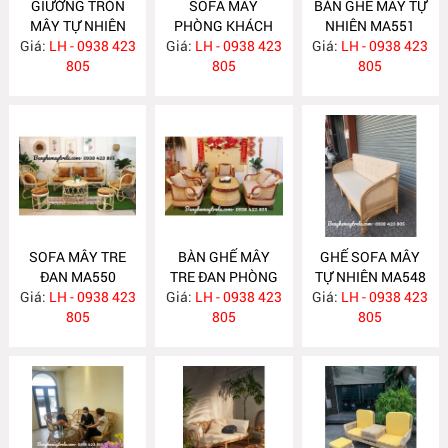
GIƯỜNG TRÒN
SOFA MÂY
BÀN GHẾ MÂY TỰ
MÂY TỰ NHIÊN
PHÒNG KHÁCH
NHIÊN MA551
Giá:
LH - 0938 423
MA563
Giá:
LH - 0938 423
MA557
Giá:
LH - 0938 423
805
805
805
SOFA MÂY TRE
BÀN GHẾ MÂY
GHẾ SOFA MÂY
ĐAN MA550
TRE ĐAN PHÒNG
TỰ NHIÊN MA548
Giá:
LH - 0938 423
Giá:
KHÁCH MA549
LH - 0938 423
Giá:
LH - 0938 423
805
805
805