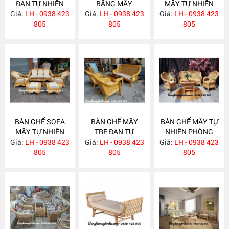
ĐAN TỰ NHIÊN
BẰNG MÂY
MÂY TỰ NHIÊN
Giá:
LH - 0938 423
MA636
Giá:
LH - 0938 423
MA635
Giá:
LH - 0938 423
MA625
805
805
805
BÀN GHẾ SOFA
BÀN GHẾ MÂY
BÀN GHẾ MÂY TỰ
MÂY TỰ NHIÊN
TRE ĐAN TỰ
NHIÊN PHÒNG
Giá:
PHÒNG KHÁCH
LH - 0938 423
Giá:
NHIÊN MA622
LH - 0938 423
Giá:
KHÁCH LƯỚI MẮT
LH - 0938 423
MA624
805
805
CÁO MA621
805