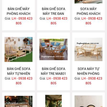
BÀN GHẾ MÂY
BÀN GHẾ SOFA
SOFA MÂY
PHÒNG KHÁCH
MÂY TRE ĐAN
PHÒNG KHÁCH
Giá:
NHỎ GỌN MA814
LH - 0938 423
Giá:
LH - 0938 423
MA813
Giá:
LH - 0938 423
MA812
805
805
805
BÀN GHẾ SOFA
BÀN GHẾ SOFA
SOFA MÂY TỰ
MÂY TỰ NHIÊN
MÂY TRE MA801
NHIÊN PHÒNG
Giá:
PHÒNG KHÁCH
LH - 0938 423
Giá:
LH - 0938 423
Giá:
KHÁCH MA800
LH - 0938 423
MA811
805
805
805