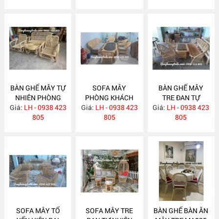
BÀN GHẾ MÂY TỰ
SOFA MÂY
BÀN GHẾ MÂY
NHIÊN PHÒNG
PHÒNG KHÁCH
TRE ĐAN TỰ
Giá:
KHÁCH MA834
LH - 0938 423
Giá:
HIỆN ĐẠI MA833
LH - 0938 423
Giá:
NHIÊN MA832
LH - 0938 423
805
805
805
SOFA MÂY TỔ
SOFA MÂY TRE
BÀN GHẾ BÀN ĂN