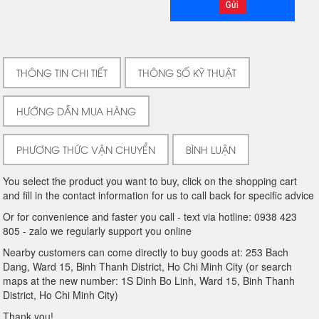
THÔNG TIN CHI TIẾT
THÔNG SỐ KỸ THUẬT
HƯỚNG DẪN MUA HÀNG
PHƯƠNG THỨC VẬN CHUYỂN
BÌNH LUẬN
You select the product you want to buy, click on the shopping cart
and fill in the contact information for us to call back for specific advice
Or for convenience and faster you call - text via hotline: 0938 423
805 - zalo we regularly support you online
Nearby customers can come directly to buy goods at: 253 Bach
Dang, Ward 15, Binh Thanh District, Ho Chi Minh City (or search
maps at the new number: 1S Dinh Bo Linh, Ward 15, Binh Thanh
District, Ho Chi Minh City)
Thank you!