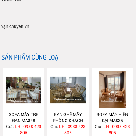
vận chuyển vn
SẢN PHẨM CÙNG LOẠI
SOFA MÂY TRE
BÀN GHẾ MÂY
SOFA MÂY HIỆN
ĐAN MA848
PHÒNG KHÁCH
ĐẠI MA835
Giá:
LH - 0938 423
Giá:
LH - 0938 423
MA839
Giá:
LH - 0938 423
805
805
805