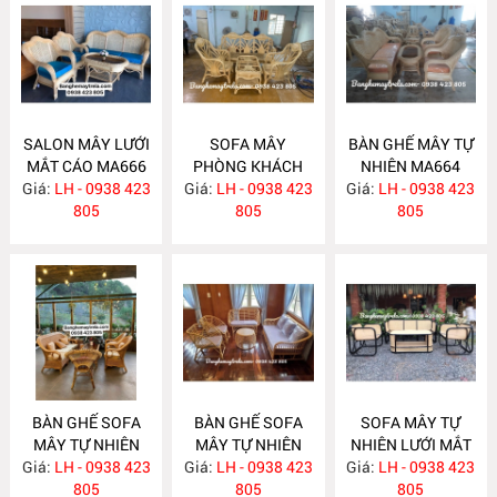
SALON MÂY LƯỚI
SOFA MÂY
BÀN GHẾ MÂY TỰ
MẮT CÁO MA666
PHÒNG KHÁCH
NHIÊN MA664
Giá:
LH - 0938 423
Giá:
LH - 0938 423
MA665
Giá:
LH - 0938 423
805
805
805
BÀN GHẾ SOFA
BÀN GHẾ SOFA
SOFA MÂY TỰ
MÂY TỰ NHIÊN
MÂY TỰ NHIÊN
NHIÊN LƯỚI MẮT
Giá:
LH - 0938 423
MA663
Giá:
LH - 0938 423
MA657
Giá:
CÁO MA656
LH - 0938 423
805
805
805