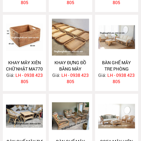
805
GIẢN MA778
805
805
KHAY MÂY XIÊN
KHAY ĐỰNG ĐỒ
BÀN GHẾ MÂY
CHỮ NHẬT MA770
BẰNG MÂY
TRE PHÒNG
Giá:
LH - 0938 423
Giá:
LH - 0938 423
MA769
Giá:
KHÁCH MA764
LH - 0938 423
805
805
805