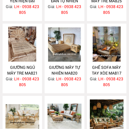
YẾN HIỆN ĐẠI
ĐAN TỰ NHIÊN
MÂY TRE MA825
Giá:
LH - 0938 423
MA831
Giá:
LH - 0938 423
MA830
Giá:
LH - 0938 423
805
805
805
GIƯỜNG NGỦ
GIƯỜNG MÂY TỰ
GHẾ SOFA MÂY
MÂY TRE MA821
NHIÊN MA820
TAY XÒE MA817
Giá:
LH - 0938 423
Giá:
LH - 0938 423
Giá:
LH - 0938 423
805
805
805