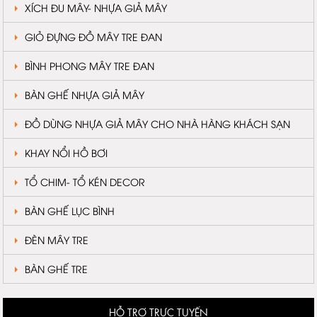
XÍCH ĐU MÂY- NHỰA GIẢ MÂY
GIỎ ĐỰNG ĐỒ MÂY TRE ĐAN
BÌNH PHONG MÂY TRE ĐAN
BÀN GHẾ NHỰA GIẢ MÂY
ĐỒ DÙNG NHỰA GIẢ MÂY CHO NHÀ HÀNG KHÁCH SẠN
KHAY NỔI HỒ BƠI
TỔ CHIM- TỔ KÉN DECOR
BÀN GHẾ LỤC BÌNH
ĐÈN MÂY TRE
BÀN GHẾ TRE
HỖ TRỢ TRỰC TUYẾN