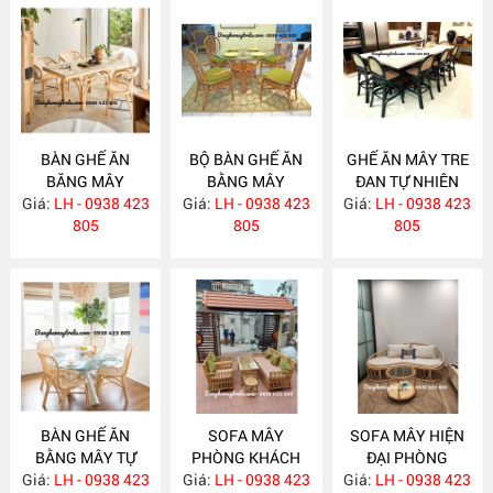
BÀN GHẾ ĂN
BỘ BÀN GHẾ ĂN
GHẾ ĂN MÂY TRE
BĂNG MÂY
BẰNG MÂY
ĐAN TỰ NHIÊN
Giá:
LH - 0938 423
MA783
Giá:
LH - 0938 423
MA782
Giá:
LH - 0938 423
MA781
805
805
805
BÀN GHẾ ĂN
SOFA MÂY
SOFA MÂY HIỆN
BẰNG MÂY TỰ
PHÒNG KHÁCH
ĐẠI PHÒNG
Giá:
NHIÊN MA780
LH - 0938 423
Giá:
KIỂU DÁNG ĐƠN
LH - 0938 423
Giá:
KHÁCH MA777
LH - 0938 423