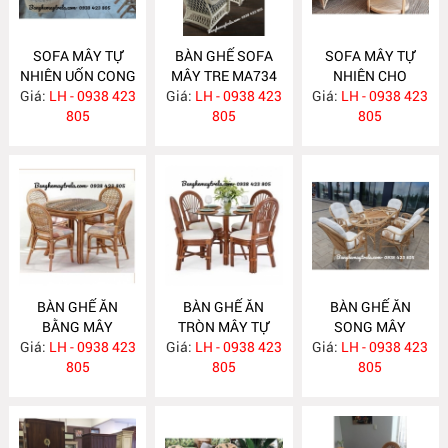
SOFA MÂY TỰ
BÀN GHẾ SOFA
SOFA MÂY TỰ
NHIÊN UỐN CONG
MÂY TRE MA734
NHIÊN CHO
Giá:
LH - 0938 423
MA743
Giá:
LH - 0938 423
Giá:
PHÒNG KHÁCH
LH - 0938 423
805
805
MA733
805
BÀN GHẾ ĂN
BÀN GHẾ ĂN
BÀN GHẾ ĂN
BẰNG MÂY
TRÒN MÂY TỰ
SONG MÂY
Giá:
LH - 0938 423
MA732
Giá:
NHIÊN MA731
LH - 0938 423
Giá:
LH - 0938 423
MA730
805
805
805