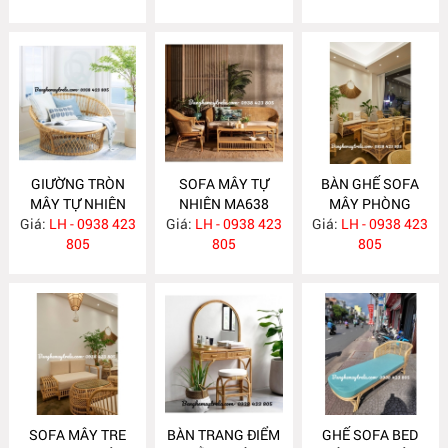
GIƯỜNG TRÒN
SOFA MÂY TỰ
BÀN GHẾ SOFA
MÂY TỰ NHIÊN
NHIÊN MA638
MÂY PHÒNG
Giá:
LH - 0938 423
MA652
Giá:
LH - 0938 423
Giá:
KHÁCH HIỆN ĐẠI
LH - 0938 423
805
805
MA637
805
SOFA MÂY TRE
BÀN TRANG ĐIỂM
GHẾ SOFA BED