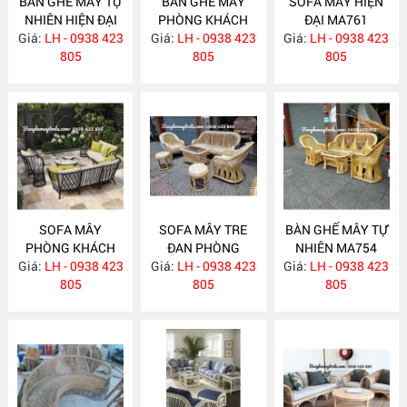
BÀN GHẾ MÂY TỰ
BÀN GHẾ MÂY
SOFA MÂY HIỆN
NHIÊN HIỆN ĐẠI
PHÒNG KHÁCH
ĐẠI MA761
Giá:
LH - 0938 423
MA763
Giá:
LH - 0938 423
MA762
Giá:
LH - 0938 423
805
805
805
SOFA MÂY
SOFA MÂY TRE
BÀN GHẾ MÂY TỰ
PHÒNG KHÁCH
ĐAN PHÒNG
NHIÊN MA754
Giá:
LH - 0938 423
MA760
Giá:
KHÁCH MA755
LH - 0938 423
Giá:
LH - 0938 423
805
805
805