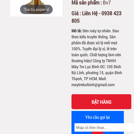
Mã sản phẩm :
Bv7
Tap to expand
Giá :
Liên Hệ - 0938 423
805
Mô tả:
Đèn mây tự nhiên. Đan
theo kiểu truyền thống. Sản
phẩm đã được xử lý mối mọt
100%. Tuyển đại lý sỉ, lẻ trên
toàn quốc. Chất lượng làm nên
thương hiệu! Công ty TNHH
Mây Tre Lục Bình ĐC: 105 Đinh
Bộ Lĩnh, phường 15, quận Bình
Thạnh, TP HCM. Mail:
maytrelucbinh@gmail.com
ĐẶT HÀNG
Yêu cầu gọi lại