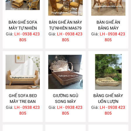
BÀN GHẾ SOFA
BÀN GHẾ ĂN MÂY
BÀN GHẾ ĂN
MÂY TỰ NHIÊN
TỰ NHIÊN MA679
BẰNG MÂY
Giá:
LH - 0938 423
MA681
Giá:
LH - 0938 423
Giá:
LH - 0938 423
MA678
805
805
805
GHẾ SOFA BED
GIƯỜNG NGỦ
BĂNG GHẾ MÂY
MÂY TRE ĐAN
SONG MÂY
UỐN LƯỢN
Giá:
LH - 0938 423
MA671
Giá:
LH - 0938 423
MA670
Giá:
LH - 0938 423
MA667
805
805
805