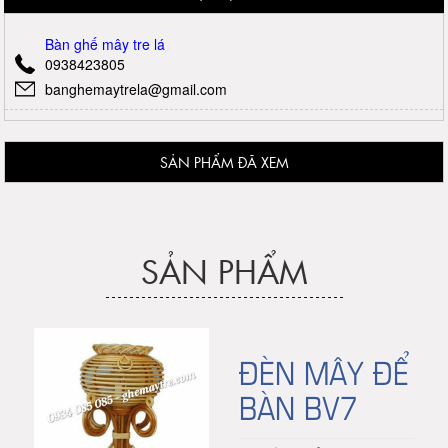
Bàn ghế mây tre lá
0938423805
banghemaytrela@gmail.com
SẢN PHẨM ĐÃ XEM
SẢN PHẨM
ĐÈN MÂY ĐỂ
BÀN BV7