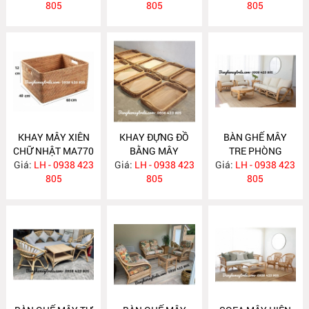
805
GIẢN MA778
805
805
KHAY MÂY XIÊN
KHAY ĐỰNG ĐỒ
BÀN GHẾ MÂY
CHỮ NHẬT MA770
BẰNG MÂY
TRE PHÒNG
Giá:
LH - 0938 423
Giá:
LH - 0938 423
MA769
Giá:
KHÁCH MA764
LH - 0938 423
805
805
805