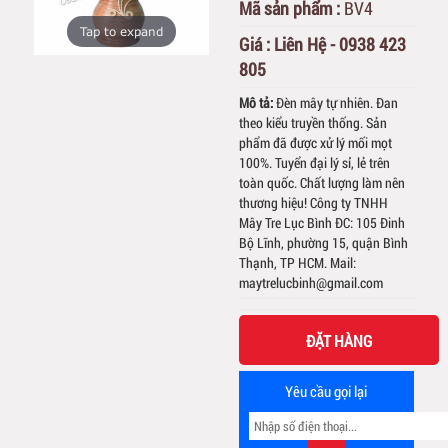
Mã sản phẩm :
BV4
Tap to expand
Giá :
Liên Hệ - 0938 423
805
Mô tả:
Đèn mây tự nhiên. Đan
theo kiểu truyền thống. Sản
phẩm đã được xử lý mối mọt
100%. Tuyển đại lý sỉ, lẻ trên
toàn quốc. Chất lượng làm nên
thương hiệu! Công ty TNHH
Mây Tre Lục Bình ĐC: 105 Đinh
Bộ Lĩnh, phường 15, quận Bình
Thạnh, TP HCM. Mail:
maytrelucbinh@gmail.com
ĐẶT HÀNG
Yêu cầu gọi lại