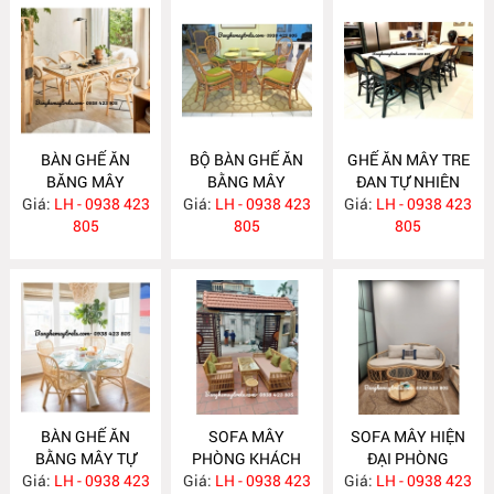
BÀN GHẾ ĂN
BỘ BÀN GHẾ ĂN
GHẾ ĂN MÂY TRE
BĂNG MÂY
BẰNG MÂY
ĐAN TỰ NHIÊN
Giá:
LH - 0938 423
MA783
Giá:
LH - 0938 423
MA782
Giá:
LH - 0938 423
MA781
805
805
805
BÀN GHẾ ĂN
SOFA MÂY
SOFA MÂY HIỆN
BẰNG MÂY TỰ
PHÒNG KHÁCH
ĐẠI PHÒNG
Giá:
NHIÊN MA780
LH - 0938 423
Giá:
KIỂU DÁNG ĐƠN
LH - 0938 423
Giá:
KHÁCH MA777
LH - 0938 423