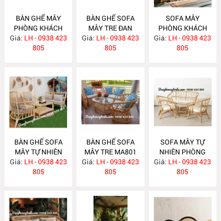
BÀN GHẾ MÂY
BÀN GHẾ SOFA
SOFA MÂY
PHÒNG KHÁCH
MÂY TRE ĐAN
PHÒNG KHÁCH
Giá:
NHỎ GỌN MA814
LH - 0938 423
Giá:
LH - 0938 423
MA813
Giá:
LH - 0938 423
MA812
805
805
805
BÀN GHẾ SOFA
BÀN GHẾ SOFA
SOFA MÂY TỰ
MÂY TỰ NHIÊN
MÂY TRE MA801
NHIÊN PHÒNG
Giá:
PHÒNG KHÁCH
LH - 0938 423
Giá:
LH - 0938 423
Giá:
KHÁCH MA800
LH - 0938 423
MA811
805
805
805