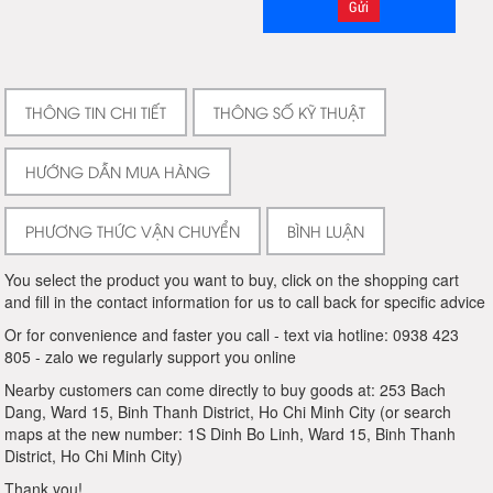
THÔNG TIN CHI TIẾT
THÔNG SỐ KỸ THUẬT
HƯỚNG DẪN MUA HÀNG
PHƯƠNG THỨC VẬN CHUYỂN
BÌNH LUẬN
You select the product you want to buy, click on the shopping cart
and fill in the contact information for us to call back for specific advice
Or for convenience and faster you call - text via hotline: 0938 423
805 - zalo we regularly support you online
Nearby customers can come directly to buy goods at: 253 Bach
Dang, Ward 15, Binh Thanh District, Ho Chi Minh City (or search
maps at the new number: 1S Dinh Bo Linh, Ward 15, Binh Thanh
District, Ho Chi Minh City)
Thank you!