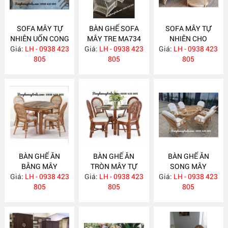
SOFA MÂY TỰ
BÀN GHẾ SOFA
SOFA MÂY TỰ
NHIÊN UỐN CONG
MÂY TRE MA734
NHIÊN CHO
Giá:
LH - 0938 423
MA743
Giá:
LH - 0938 423
Giá:
PHÒNG KHÁCH
LH - 0938 423
805
805
MA733
805
BÀN GHẾ ĂN
BÀN GHẾ ĂN
BÀN GHẾ ĂN
BẰNG MÂY
TRÒN MÂY TỰ
SONG MÂY
Giá:
LH - 0938 423
MA732
Giá:
NHIÊN MA731
LH - 0938 423
Giá:
LH - 0938 423
MA730
805
805
805