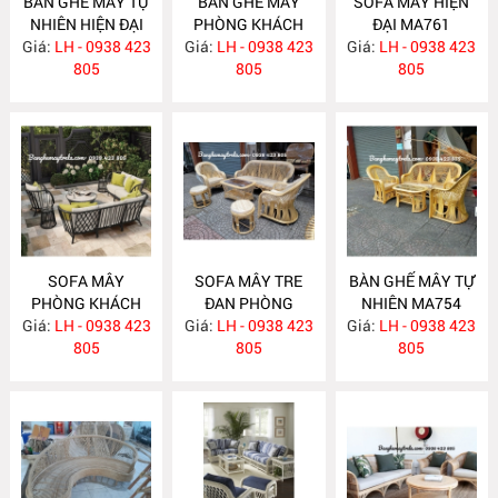
BÀN GHẾ MÂY TỰ
BÀN GHẾ MÂY
SOFA MÂY HIỆN
NHIÊN HIỆN ĐẠI
PHÒNG KHÁCH
ĐẠI MA761
Giá:
LH - 0938 423
MA763
Giá:
LH - 0938 423
MA762
Giá:
LH - 0938 423
805
805
805
SOFA MÂY
SOFA MÂY TRE
BÀN GHẾ MÂY TỰ
PHÒNG KHÁCH
ĐAN PHÒNG
NHIÊN MA754
Giá:
LH - 0938 423
MA760
Giá:
KHÁCH MA755
LH - 0938 423
Giá:
LH - 0938 423
805
805
805