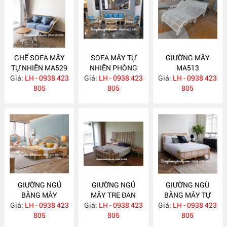
GHẾ SOFA MÂY
SOFA MÂY TỰ
GIƯỜNG MÂY
TỰ NHIÊN MA529
NHIÊN PHÒNG
MA513
Giá:
LH - 0938 423
Giá:
KHÁCH KIỂU HIỆN
LH - 0938 423
Giá:
LH - 0938 423
805
ĐẠI MA523
805
805
GIƯỜNG NGỦ
GIƯỜNG NGỦ
GIƯỜNG NGÙ
BẰNG MÂY
MÂY TRE ĐAN
BẰNG MÂY TỰ
Giá:
LH - 0938 423
MA512
Giá:
LH - 0938 423
MA511
Giá:
NHIÊN MA510
LH - 0938 423
805
805
805