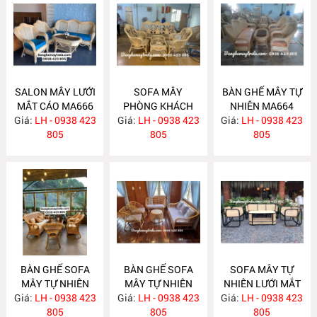
SALON MÂY LƯỚI
SOFA MÂY
BÀN GHẾ MÂY TỰ
MẮT CÁO MA666
PHÒNG KHÁCH
NHIÊN MA664
Giá:
LH - 0938 423
Giá:
LH - 0938 423
MA665
Giá:
LH - 0938 423
805
805
805
BÀN GHẾ SOFA
BÀN GHẾ SOFA
SOFA MÂY TỰ
MÂY TỰ NHIÊN
MÂY TỰ NHIÊN
NHIÊN LƯỚI MẮT
Giá:
LH - 0938 423
MA663
Giá:
LH - 0938 423
MA657
Giá:
CÁO MA656
LH - 0938 423
805
805
805