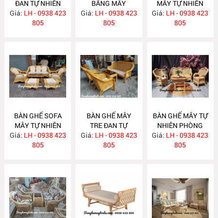
ĐAN TỰ NHIÊN
BẰNG MÂY
MÂY TỰ NHIÊN
Giá:
LH - 0938 423
MA636
Giá:
LH - 0938 423
MA635
Giá:
LH - 0938 423
MA625
805
805
805
BÀN GHẾ SOFA
BÀN GHẾ MÂY
BÀN GHẾ MÂY TỰ
MÂY TỰ NHIÊN
TRE ĐAN TỰ
NHIÊN PHÒNG
Giá:
PHÒNG KHÁCH
LH - 0938 423
Giá:
NHIÊN MA622
LH - 0938 423
Giá:
KHÁCH LƯỚI MẮT
LH - 0938 423
MA624
805
805
CÁO MA621
805