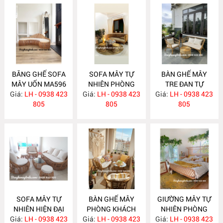
BĂNG GHẾ SOFA
SOFA MÂY TỰ
BÀN GHẾ MÂY
MÂY UỐN MA596
NHIÊN PHÒNG
TRE ĐAN TỰ
Giá:
LH - 0938 423
Giá:
KHÁCH MA588
LH - 0938 423
Giá:
NHIÊN MA587
LH - 0938 423
805
805
805
SOFA MÂY TỰ
BÀN GHẾ MÂY
GIƯỜNG MÂY TỰ
NHIÊN HIỆN ĐẠI
PHÒNG KHÁCH
NHIÊN PHÒNG
Giá:
LH - 0938 423
MA586
Giá:
NHỎ GỌN MA585
LH - 0938 423
Giá:
NGỦ MA584
LH - 0938 423