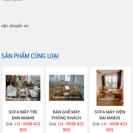
vận chuyển vn
SẢN PHẨM CÙNG LOẠI
SOFA MÂY TRE
BÀN GHẾ MÂY
SOFA MÂY HIỆN
ĐAN MA848
PHÒNG KHÁCH
ĐẠI MA835
Giá:
LH - 0938 423
Giá:
LH - 0938 423
MA839
Giá:
LH - 0938 423
805
805
805