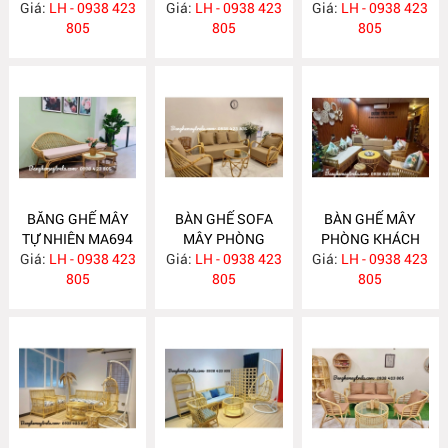
Giá:
LH - 0938 423
Giá:
KHÁCH MA697
LH - 0938 423
Giá:
LH - 0938 423
805
805
805
BĂNG GHẾ MÂY
BÀN GHẾ SOFA
BÀN GHẾ MÂY
TỰ NHIÊN MA694
MÂY PHÒNG
PHÒNG KHÁCH
Giá:
LH - 0938 423
Giá:
KHÁCH MA689
LH - 0938 423
Giá:
LH - 0938 423
MA688
805
805
805