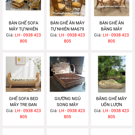
BÀN GHẾ SOFA
BÀN GHẾ ĂN MÂY
BÀN GHẾ ĂN
MÂY TỰ NHIÊN
TỰ NHIÊN MA679
BẰNG MÂY
Giá:
LH - 0938 423
MA681
Giá:
LH - 0938 423
Giá:
LH - 0938 423
MA678
805
805
805
GHẾ SOFA BED
GIƯỜNG NGỦ
BĂNG GHẾ MÂY
MÂY TRE ĐAN
SONG MÂY
UỐN LƯỢN
Giá:
LH - 0938 423
MA671
Giá:
LH - 0938 423
MA670
Giá:
LH - 0938 423
MA667
805
805
805