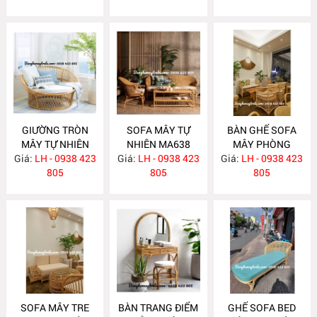
GIƯỜNG TRÒN
SOFA MÂY TỰ
BÀN GHẾ SOFA
MÂY TỰ NHIÊN
NHIÊN MA638
MÂY PHÒNG
Giá:
LH - 0938 423
MA652
Giá:
LH - 0938 423
Giá:
KHÁCH HIỆN ĐẠI
LH - 0938 423
805
805
MA637
805
SOFA MÂY TRE
BÀN TRANG ĐIỂM
GHẾ SOFA BED