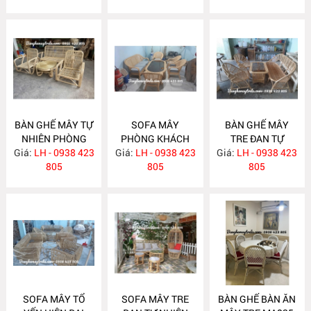
BÀN GHẾ MÂY TỰ
SOFA MÂY
BÀN GHẾ MÂY
NHIÊN PHÒNG
PHÒNG KHÁCH
TRE ĐAN TỰ
Giá:
KHÁCH MA834
LH - 0938 423
Giá:
HIỆN ĐẠI MA833
LH - 0938 423
Giá:
NHIÊN MA832
LH - 0938 423
805
805
805
SOFA MÂY TỔ
SOFA MÂY TRE
BÀN GHẾ BÀN ĂN