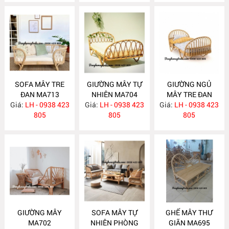
SOFA MÂY TRE
GIƯỜNG MÂY TỰ
GIƯỜNG NGỦ
ĐAN MA713
NHIÊN MA704
MÂY TRE ĐAN
Giá:
LH - 0938 423
Giá:
LH - 0938 423
Giá:
LH - 0938 423
MA703
805
805
805
GIƯỜNG MÂY
SOFA MÂY TỰ
GHẾ MÂY THƯ
MA702
NHIÊN PHÒNG
GIÃN MA695