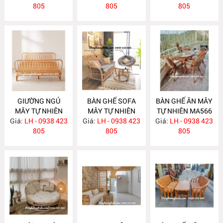
805
805
805
GIƯỜNG NGỦ
BÀN GHẾ SOFA
BÀN GHẾ ĂN MÂY
MÂY TỰ NHIÊN
MÂY TỰ NHIÊN
TỰ NHIÊN MA566
Giá:
LH - 0938 423
MA583
Giá:
LH - 0938 423
MA568
Giá:
LH - 0938 423
805
805
805