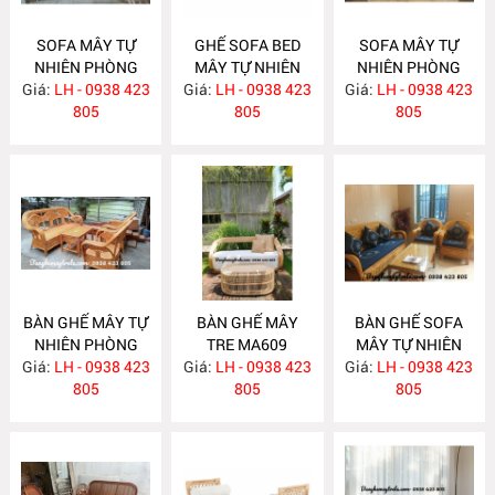
SOFA MÂY TỰ
GHẾ SOFA BED
SOFA MÂY TỰ
NHIÊN PHÒNG
MÂY TỰ NHIÊN
NHIÊN PHÒNG
Giá:
KHÁCH MA620
LH - 0938 423
Giá:
LH - 0938 423
MA615
Giá:
KHÁCH MA612
LH - 0938 423
805
805
805
BÀN GHẾ MÂY TỰ
BÀN GHẾ MÂY
BÀN GHẾ SOFA
NHIÊN PHÒNG
TRE MA609
MÂY TỰ NHIÊN
Giá:
KHÁCH MA610
LH - 0938 423
Giá:
LH - 0938 423
Giá:
PHÒNG KHÁCH
LH - 0938 423
805
805
MA608
805