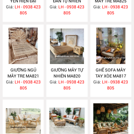
YẾN HIỆN ĐẠI
ĐAN TỰ NHIÊN
MÂY TRE MA825
Giá:
LH - 0938 423
MA831
Giá:
LH - 0938 423
MA830
Giá:
LH - 0938 423
805
805
805
GIƯỜNG NGỦ
GIƯỜNG MÂY TỰ
GHẾ SOFA MÂY
MÂY TRE MA821
NHIÊN MA820
TAY XÒE MA817
Giá:
LH - 0938 423
Giá:
LH - 0938 423
Giá:
LH - 0938 423
805
805
805