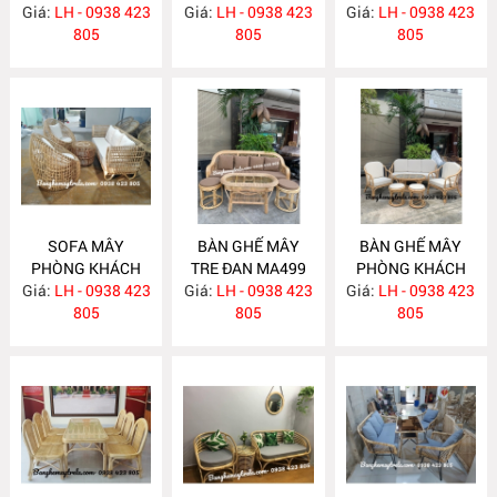
Giá:
LH - 0938 423
MA506
Giá:
LH - 0938 423
Giá:
LH - 0938 423
MA504
805
805
805
SOFA MÂY
BÀN GHẾ MÂY
BÀN GHẾ MÂY
PHÒNG KHÁCH
TRE ĐAN MA499
PHÒNG KHÁCH
Giá:
KIỂU HIỆN ĐẠI
LH - 0938 423
Giá:
LH - 0938 423
Giá:
KIỂU HIỆN ĐẠI
LH - 0938 423
MA502
805
805
MA493
805