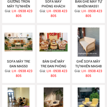
GIƯỜNG TRÒN
SOFA MÂY
BÀN GHẾ MÂY TỰ
MÂY TỰ NHIÊN
PHÒNG KHÁCH
NHIÊN MA551
Giá:
LH - 0938 423
MA563
Giá:
LH - 0938 423
MA557
Giá:
LH - 0938 423
805
805
805
SOFA MÂY TRE
BÀN GHẾ MÂY
GHẾ SOFA MÂY
ĐAN MA550
TRE ĐAN PHÒNG
TỰ NHIÊN MA548
Giá:
LH - 0938 423
Giá:
KHÁCH MA549
LH - 0938 423
Giá:
LH - 0938 423
805
805
805