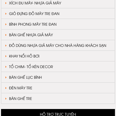
XÍCH ĐU MÂY- NHỰA GIẢ MÂY
GIỎ ĐỰNG ĐỒ MÂY TRE ĐAN
BÌNH PHONG MÂY TRE ĐAN
BÀN GHẾ NHỰA GIẢ MÂY
ĐỒ DÙNG NHỰA GIẢ MÂY CHO NHÀ HÀNG KHÁCH SẠN
KHAY NỔI HỒ BƠI
TỔ CHIM- TỔ KÉN DECOR
BÀN GHẾ LỤC BÌNH
ĐÈN MÂY TRE
BÀN GHẾ TRE
HỖ TRỢ TRỰC TUYẾN