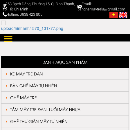
253 Bạch Đằng, Phường 15, Q. Bình Thạnh,
Email:
Tp. Hồ Chí Minh
banghemaytrela@gmail.com
Hotline: 0938 423 805
DANH MỤC SẢN PHẨM
KỆ MÂY TRE ĐAN
BÀN GHẾ MÂY TỰ NHIÊN
GHẾ MÂY TRE
TẤM MÂY TRE ĐAN- LƯỚI MÂY NHỰA
GHẾ THƯ GIÃN MÂY TỰ NHIÊN