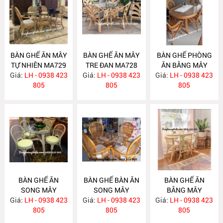
BÀN GHẾ ĂN MÂY
BÀN GHẾ ĂN MÂY
BÀN GHẾ PHÒNG
TỰ NHIÊN MA729
TRE ĐAN MA728
ĂN BẰNG MÂY
Giá:
LH - 0938 423
Giá:
LH - 0938 423
Giá:
LH - 0938 423
MA727
805
805
805
BÀN GHẾ ĂN
BÀN GHẾ BÀN ĂN
BÀN GHẾ ĂN
SONG MÂY
SONG MÂY
BẰNG MÂY
Giá:
LH - 0938 423
MA726
Giá:
LH - 0938 423
MA725
Giá:
LH - 0938 423
MA724
805
805
805