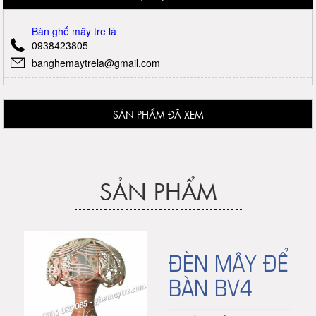
Bàn ghế mây tre lá
0938423805
banghemaytrela@gmail.com
SẢN PHẨM ĐÃ XEM
SẢN PHẨM
ĐÈN MÂY ĐỂ
BÀN BV4