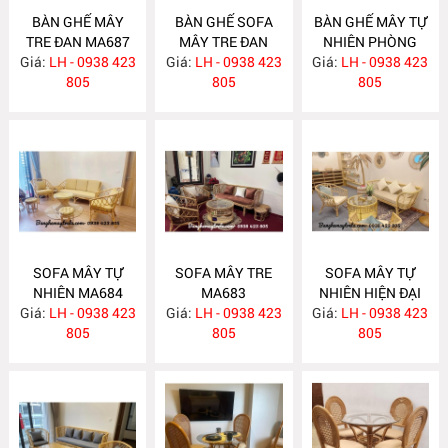
BÀN GHẾ MÂY
BÀN GHẾ SOFA
BÀN GHẾ MÂY TỰ
TRE ĐAN MA687
MÂY TRE ĐAN
NHIÊN PHÒNG
Giá:
LH - 0938 423
Giá:
LH - 0938 423
MA686
Giá:
KHÁCH MA685
LH - 0938 423
805
805
805
SOFA MÂY TỰ
SOFA MÂY TRE
SOFA MÂY TỰ
NHIÊN MA684
MA683
NHIÊN HIỆN ĐẠI
Giá:
LH - 0938 423
Giá:
LH - 0938 423
Giá:
LH - 0938 423
MA682
805
805
805