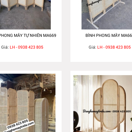
PHONG MÂY TỰ NHIÊN MA669
BÌNH PHONG MÂY MA66
Giá:
LH - 0938 423 805
Giá:
LH - 0938 423 805