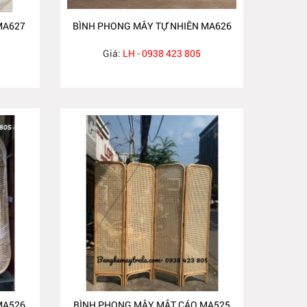
MA627
BÌNH PHONG MÂY TỰ NHIÊN MA626
Giá:
LH - 0938 423 805
MA526
BÌNH PHONG MÂY MẮT CÁO MA525