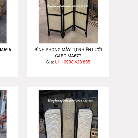
MA696
BÌNH PHONG MÂY TỰ NHIÊN LƯỚI
CARO MA677
Giá:
LH - 0938 423 805