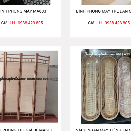
BÌNH PHONG MÂY MA633
BÌNH PHONG MÂY TRE ĐAN 
Giá:
LH - 0938 423 805
Giá:
LH - 0938 423 805
H PHONG TRE GIÁ RẺ MA611
VÁCH NGĂN MÂY TỰ NHIÊN 