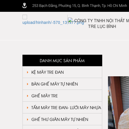
253 Bạch Đằng, Phường 15, Q. Bình Thạnh, Tp. Hồ Chí Minh
DANH MỤC SẢN PHẨM
KỆ MÂY TRE ĐAN
BÀN GHẾ MÂY TỰ NHIÊN
GHẾ MÂY TRE
TẤM MÂY TRE ĐAN- LƯỚI MÂY NHỰA
GHẾ THƯ GIÃN MÂY TỰ NHIÊN