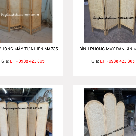
PHONG MÂY TỰ NHIÊN MA735
BÌNH PHONG MÂY ĐAN KÍN 
Giá:
LH - 0938 423 805
Giá:
LH - 0938 423 805