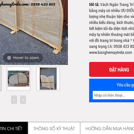
Mô tả:
Vách Ngăn Trang Trí
bằng mây có nhiều ƯU ĐIỂM
lượng nhẹ thuận tiện cho vi
nhiều kiểu dáng, kích thước
tiết kiệm tối đa diện tích n
mây tự nhiên thoáng mát bề
với đồ trang trí trong nhà 
sang trọng Lh: 0938 423 80
www.banghemaytrela.com
Hover to zoom
ĐẶT HÀNG
Yêu cầu gọ
IN CHI TIẾT
THÔNG SỐ KỸ THUẬT
HƯỚNG DẪN MUA HÀN