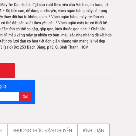
 Mây Tre Đan khách đặt sản xuất theo yêu cầu Vách ngăn trang trí
: * Độ bền cao, dễ dàng di chuyển, vách ngăn bằng mây có trọng
ệc thay đổi bài trí không gian. * Vách ngăn bằng mây tre đan có
, có thể đặt sản xuất theo yêu cầu * Vách ngăn mây tre có thiết kế
hờ đặc tính có thể co gập, gấp gọn, kích thước gọn nhẹ. * Chất liệu
n bỉ, màu vàng mây tự nhiên cơ bản- màu sắc nhẹ nhàng dễ kết hợp
* Kết hợp lưới đan có họa tiết đơn giản nhưng vẫn mang lại vẻ đẹp
5 (zalo) Đc: 253 Bạch Đằng, p15, Q. Bình Thạnh, HCM
i lại
G
PHƯƠNG THỨC VẬN CHUYỂN
BÌNH LUẬN