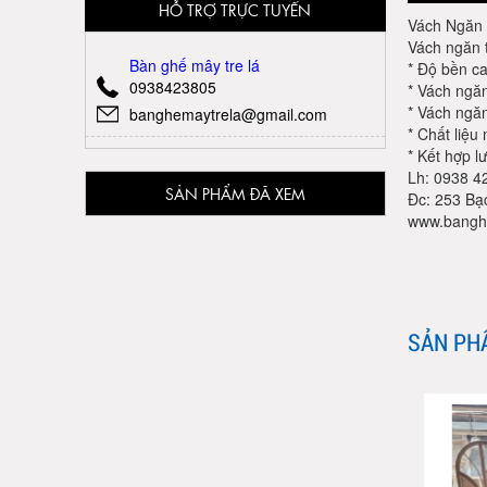
HỖ TRỢ TRỰC TUYẾN
Vách Ngăn 
Vách ngăn 
Bàn ghế mây tre lá
* Độ bền ca
0938423805
* Vách ngăn
* Vách ngăn
banghemaytrela@gmail.com
* Chất liệu
* Kết hợp l
Lh: 0938 42
SẢN PHẨM ĐÃ XEM
Đc: 253 Bạ
www.bangh
SẢN PH