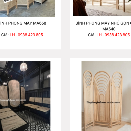
BÌNH PHONG MÂY MA658
BÌNH PHONG MÂY NHỎ GỌN G
MA640
Giá:
LH - 0938 423 805
Giá:
LH - 0938 423 805