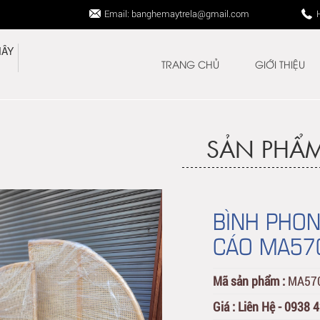
Email: banghemaytrela@gmail.com
TRANG CHỦ
GIỚI THIỆU
SẢN PHẨ
BÌNH PHON
CÁO MA57
Mã sản phẩm :
MA57
Giá :
Liên Hệ - 0938 