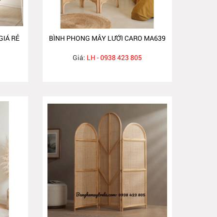
IÁ RẺ
BÌNH PHONG MÂY LƯỚI CARO MA639
Giá:
LH - 0938 423 805