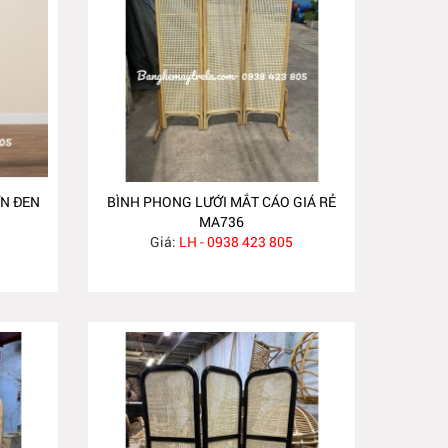
N ĐEN
BÌNH PHONG LƯỚI MẮT CÁO GIÁ RẺ
MA736
Giá:
LH - 0938 423 805