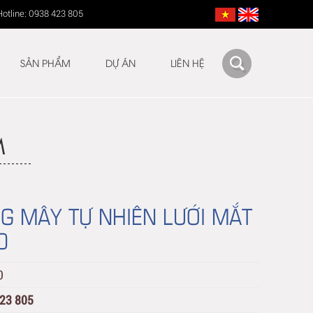
Hotline: 0938 423 805
SẢN PHẨM
DỰ ÁN
LIÊN HỆ
M
G MÂY TỰ NHIÊN LƯỚI MẮT
0
0
423 805