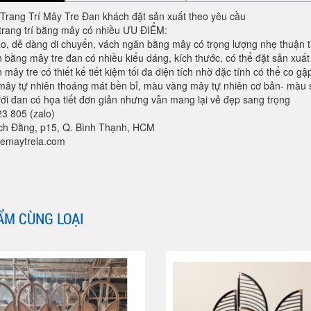
Trang Trí Mây Tre Đan khách đặt sản xuất theo yêu cầu
trang trí bằng mây có nhiều ƯU ĐIỂM:
o, dễ dàng di chuyển, vách ngăn bằng mây có trọng lượng nhẹ thuận tiệ
 bằng mây tre đan có nhiều kiểu dáng, kích thước, có thể đặt sản xuất
 mây tre có thiết kế tiết kiệm tối đa diện tích nhờ đặc tính có thể co g
 mây tự nhiên thoáng mát bền bỉ, màu vàng mây tự nhiên cơ bản- màu s
ưới đan có họa tiết đơn giản nhưng vẫn mang lại vẻ đẹp sang trọng
3 805 (zalo)
ch Đằng, p15, Q. Bình Thạnh, HCM
emaytrela.com
ẨM CÙNG LOẠI