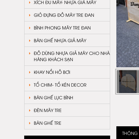
XÍCH ĐU MÂY- NHỰA GIẢ MÂY
GIỎ ĐỰNG ĐỒ MÂY TRE ĐAN
BÌNH PHONG MÂY TRE ĐAN
BÀN GHẾ NHỰA GIẢ MÂY
ĐỒ DÙNG NHỰA GIẢ MÂY CHO NHÀ
HÀNG KHÁCH SẠN
KHAY NỔI HỒ BƠI
TỔ CHIM- TỔ KÉN DECOR
BÀN GHẾ LỤC BÌNH
ĐÈN MÂY TRE
BÀN GHẾ TRE
THÔNG T