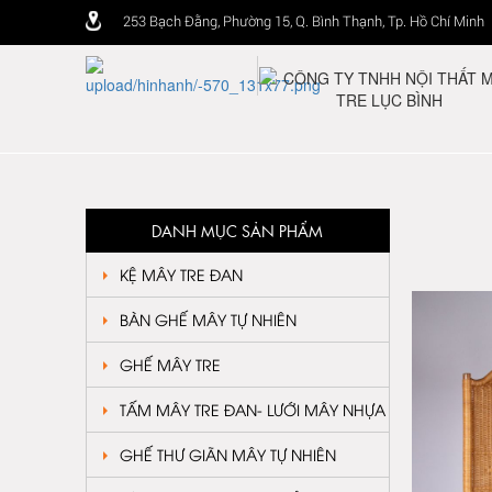
253 Bạch Đằng, Phường 15, Q. Bình Thạnh, Tp. Hồ Chí Minh
DANH MỤC SẢN PHẨM
KỆ MÂY TRE ĐAN
BÀN GHẾ MÂY TỰ NHIÊN
GHẾ MÂY TRE
TẤM MÂY TRE ĐAN- LƯỚI MÂY NHỰA
GHẾ THƯ GIÃN MÂY TỰ NHIÊN