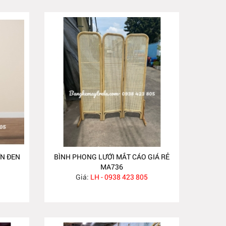
N ĐEN
BÌNH PHONG LƯỚI MẮT CÁO GIÁ RẺ
MA736
Giá:
LH - 0938 423 805