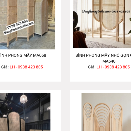
BÌNH PHONG MÂY MA658
BÌNH PHONG MÂY NHỎ GỌN G
MA640
Giá:
LH - 0938 423 805
Giá:
LH - 0938 423 805