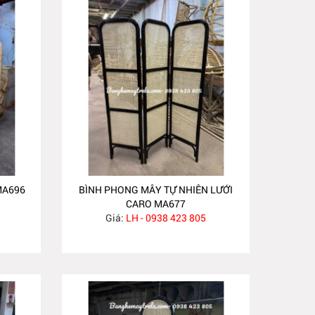
MA696
BÌNH PHONG MÂY TỰ NHIÊN LƯỚI
CARO MA677
Giá:
LH - 0938 423 805