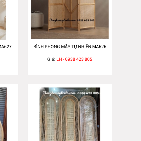
MA627
BÌNH PHONG MÂY TỰ NHIÊN MA626
Giá:
LH - 0938 423 805