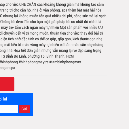
pháp cho việc CHE CHẮN các khoảng không gian mà không tạo cảm
úp trang trí cho căn hộ, nhà ở, văn phòng, spa thêm bắt mắt hài hòa
hưng lại không muốn tốn quá nhiều chi phí, công sức mà lại sạch
Chúng tôi đem đến cho bạn một giải pháp tối ưu nhất đó chính là
mây tre- tấm vách ngăn mây tự nhiên Một sản phẩm với nhiều ƯU
i chuyển đến vị trí mong muốn, thuận tiện cho việc thay đổi bài trí
a diện tích nhờ đặc tính có thể co gập, gấp gọn, kích thước gọn nhẹ.
áng mát bền bỉ, màu vàng mây tự nhiên cơ bản- màu sắc nhẹ nhàng
 trong nhà Họa tiết đơn giản nhưng vẫn mang lại vẻ đẹp sang trọng
: 1S Đinh Bộ Lĩnh, phường 15, Bình Thạnh, HCM
#binhphong #binhphongmaytre #tambinhphongmay
chnganspa
i lại