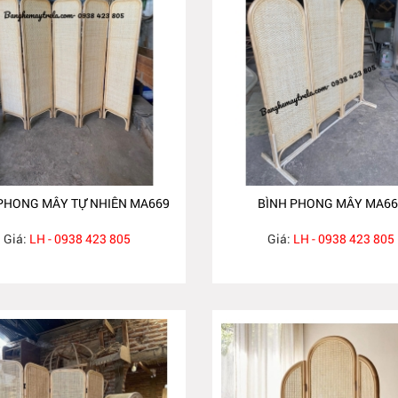
PHONG MÂY TỰ NHIÊN MA669
BÌNH PHONG MÂY MA66
Giá:
LH - 0938 423 805
Giá:
LH - 0938 423 805