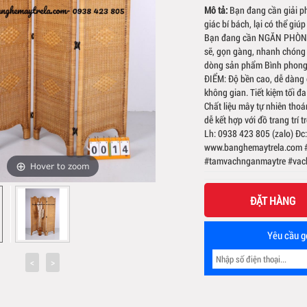
Mô tả:
Bạn đang cần giải 
giác bí bách, lại có thể gi
Bạn đang cần NGĂN PHÒNG n
sẽ, gọn gàng, nhanh chóng 
dòng sản phẩm Bình phong 
ĐIỂM: Độ bền cao, dễ dàng d
không gian. Tiết kiệm tối đ
Chất liệu mây tự nhiên tho
dễ kết hợp với đồ trang trí
Lh: 0938 423 805 (zalo) Đc
www.banghemaytrela.com 
#tamvachnganmaytre #va
Hover to zoom
ĐẶT HÀNG
Yêu cầu gọ