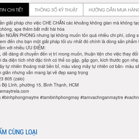
IN CHI TIẾT
THÔNG SỐ KỸ THUẬT
HƯỚNG DẪN MUA HÀN
n giải pháp cho việc CHE CHẮN các khoảng không gian mà không tạo cảm
 phòng, spa thêm bắt mắt hài hòa
ần NGĂN PHÒNG nhưng lại không muốn tốn quá nhiều chi phí, công sứ
đem đến cho bạn một giải pháp tối ưu nhất đó chính là dòng sản phẩm
ẩm với nhiều ƯU ĐIỂM:
 dễ dàng di chuyển đến vị trí mong muốn, thuận tiện cho việc thay đổi 
ối đa diện tích nhờ đặc tính có thể co gập, gấp gọn, kích thước gọn nhẹ
ây tự nhiên thoáng mát bền bỉ, màu vàng mây tự nhiên cơ bản- màu sắc
n giản nhưng vẫn mang lại vẻ đẹp sang trọng
3 805 (zalo)
h Bộ Lĩnh, phường 15, Bình Thạnh, HCM
emaytrela.com
g #binhphongmaytre #tambinhphongmay #tamvachnganmaytre #vach
ẨM CÙNG LOẠI