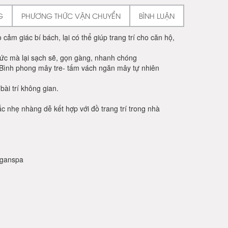
G
PHƯƠNG THỨC VẬN CHUYỂN
BÌNH LUẬN
 giác bí bách, lại có thể giúp trang trí cho căn hộ,
c mà lại sạch sẽ, gọn gàng, nhanh chóng
 Bình phong mây tre- tấm vách ngăn mây tự nhiên
bài trí không gian.
.
 nhẹ nhàng dễ kết hợp với đồ trang trí trong nhà
nganspa