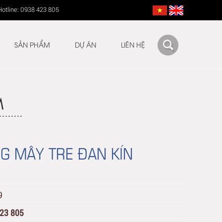
Hotline: 0938 423 805
SẢN PHẨM
DỰ ÁN
LIÊN HỆ
M
G MÂY TRE ĐAN KÍN
9
423 805