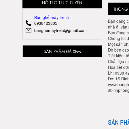
HỖ TRỢ TRỰC TUYẾN
THÔNG T
Bàn ghế mây tre lá
Bạn đang cầ
0938423805
nhà ở, văn
banghemaytrela@gmail.com
Bạn đang c
Chúng tôi 
Một sản ph
Độ bền cao,
SẢN PHẨM ĐÃ XEM
Tiết kiệm t
Chất liệu m
Họa tiết đơ
Lh: 0938 42
Đc: 1S Đin
www.bangh
#binhphon
SẢN PH