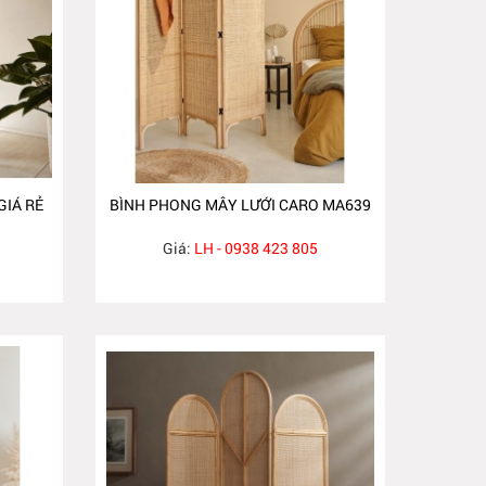
IÁ RẺ
BÌNH PHONG MÂY LƯỚI CARO MA639
Giá:
LH - 0938 423 805