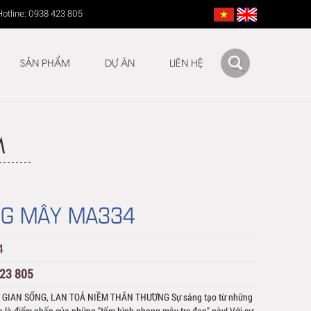
Hotline: 0938 423 805
SẢN PHẨM
DỰ ÁN
LIÊN HỆ
M
NG MÂY MA334
4
423 805
IAN SỐNG, LAN TOẢ NIỀM THÂN THƯƠNG Sự sáng tạo từ những
nh là điểm nhấn của những "tấm bình phong mây tre đan" này! Với sự