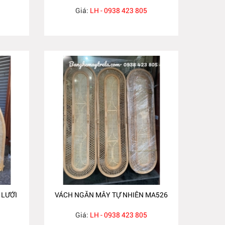
Giá:
LH - 0938 423 805
 LƯỚI
VÁCH NGĂN MÂY TỰ NHIÊN MA526
Giá:
LH - 0938 423 805