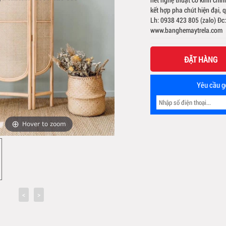
kết hợp pha chút hiện đại,
Lh: 0938 423 805 (zalo) Đc
www.banghemaytrela.com
ĐẶT HÀNG
Yêu cầu gọ
Hover to zoom