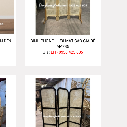
N ĐEN
BÌNH PHONG LƯỚI MẮT CÁO GIÁ RẺ
MA736
Giá:
LH - 0938 423 805