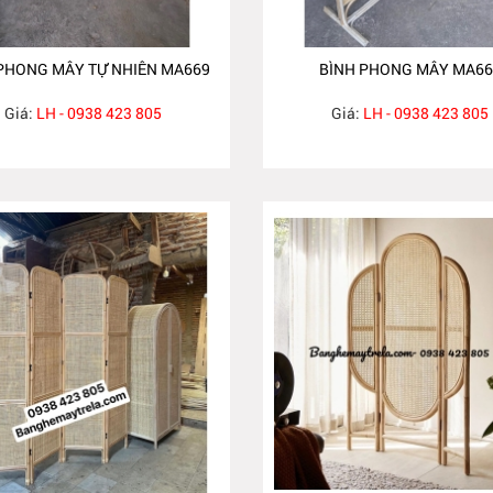
PHONG MÂY TỰ NHIÊN MA669
BÌNH PHONG MÂY MA66
Giá:
LH - 0938 423 805
Giá:
LH - 0938 423 805