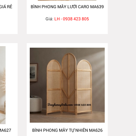
IÁ RẺ
BÌNH PHONG MÂY LƯỚI CARO MA639
Giá:
LH - 0938 423 805
MA627
BÌNH PHONG MÂY TỰ NHIÊN MA626