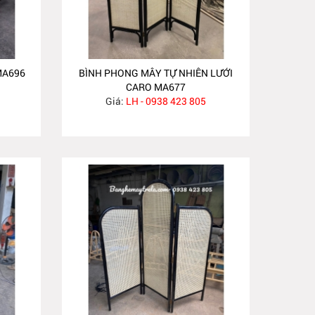
MA696
BÌNH PHONG MÂY TỰ NHIÊN LƯỚI
CARO MA677
Giá:
LH - 0938 423 805