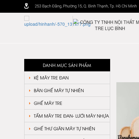
253 Bạch Đằng, Phường 15, Q. Bình Thạnh, Tp. Hồ Chí Minh
DANH MỤC SẢN PHẨM
KỆ MÂY TRE ĐAN
BÀN GHẾ MÂY TỰ NHIÊN
GHẾ MÂY TRE
TẤM MÂY TRE ĐAN- LƯỚI MÂY NHỰA
GHẾ THƯ GIÃN MÂY TỰ NHIÊN