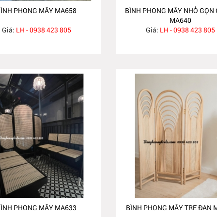
BÌNH PHONG MÂY MA658
BÌNH PHONG MÂY NHỎ GỌN G
MA640
Giá:
LH - 0938 423 805
Giá:
LH - 0938 423 805
BÌNH PHONG MÂY MA633
BÌNH PHONG MÂY TRE ĐAN 