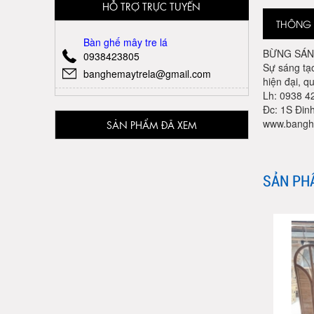
HỖ TRỢ TRỰC TUYẾN
THÔNG T
Bàn ghế mây tre lá
BỪNG SÁN
0938423805
Sự sáng tạo
banghemaytrela@gmail.com
hiện đại, 
Lh: 0938 42
Đc: 1S Đin
www.bangh
SẢN PHẨM ĐÃ XEM
SẢN PH