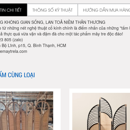
IN CHI TIẾT
THÔNG SỐ KỸ THUẬT
HƯỚNG DẪN MUA HÀN
G KHÔNG GIAN SỐNG, LAN TOẢ NIỀM THÂN THƯƠNG
 từ những nét nghệ thuật cổ kính chính là điểm nhấn của những "tấm 
quả thực quá vừa vặn và đậm đà cho một tác phẩm mây tre độc đáo!
3 805 (zalo)
h Bộ Lĩnh, p15, Q. Bình Thạnh, HCM
emaytrela.com
ẨM CÙNG LOẠI