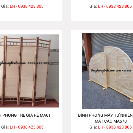
Giá:
LH - 0938 423 805
Giá:
LH - 0938 423 805
H PHONG TRE GIÁ RẺ MA611
BÌNH PHONG MÂY TỰ NHIÊN
MẮT CÁO MA570
Giá:
LH - 0938 423 805
Giá:
LH - 0938 423 805