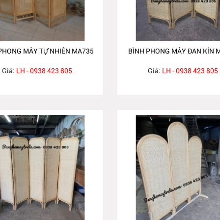
PHONG MÂY TỰ NHIÊN MA735
BÌNH PHONG MÂY ĐAN KÍN 
Giá:
LH - 0938 423 805
Giá:
LH - 0938 423 805