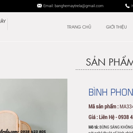
Email: banghemaytrela@gmail.com
TRANG CHỦ
GIỚI THIỆU
SẢN PHẨ
BÌNH PHO
Mã sản phẩm :
MA33
Giá :
Liên Hệ - 0938 
Mô tả:
BỪNG SÁNG KHÔNG G
nét nghệ thuật cổ kính chí