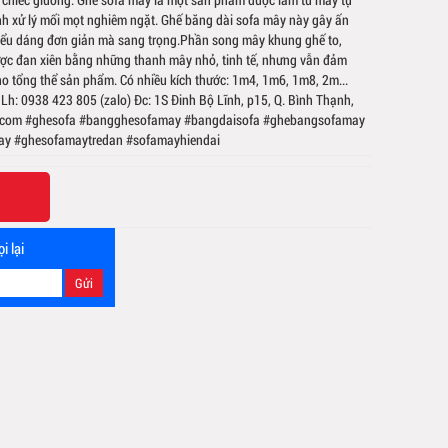
nh xử lý mối mọt nghiêm ngặt. Ghế băng dài sofa mây này gây ấn
kiểu dáng đơn giản mà sang trọng.Phần song mây khung ghế to,
ược đan xiên bằng những thanh mây nhỏ, tinh tế, nhưng vẫn đảm
ho tổng thể sản phẩm. Có nhiều kích thước: 1m4, 1m6, 1m8, 2m...
 Lh: 0938 423 805 (zalo) Đc: 1S Đinh Bộ Lĩnh, p15, Q. Bình Thạnh,
com #ghesofa #bangghesofamay #bangdaisofa #ghebangsofamay
y #ghesofamaytredan #sofamayhiendai
i lại