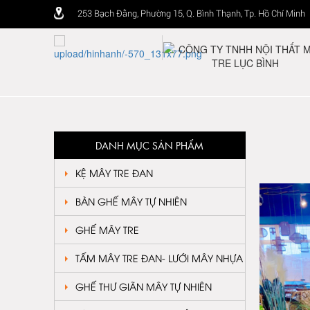
253 Bạch Đằng, Phường 15, Q. Bình Thạnh, Tp. Hồ Chí Minh
DANH MỤC SẢN PHẨM
KỆ MÂY TRE ĐAN
BÀN GHẾ MÂY TỰ NHIÊN
GHẾ MÂY TRE
TẤM MÂY TRE ĐAN- LƯỚI MÂY NHỰA
GHẾ THƯ GIÃN MÂY TỰ NHIÊN