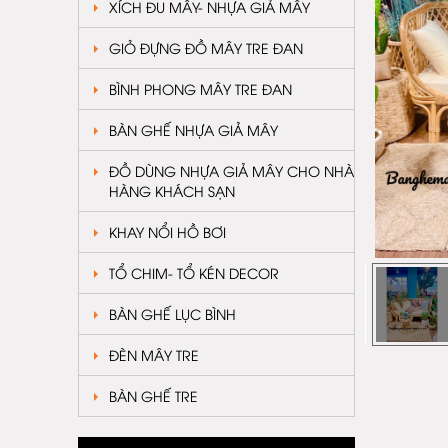
XÍCH ĐU MÂY- NHỰA GIẢ MÂY
GIỎ ĐỰNG ĐỒ MÂY TRE ĐAN
BÌNH PHONG MÂY TRE ĐAN
BÀN GHẾ NHỰA GIẢ MÂY
ĐỒ DÙNG NHỰA GIẢ MÂY CHO NHÀ
HÀNG KHÁCH SẠN
KHAY NỔI HỒ BƠI
TỔ CHIM- TỔ KÉN DECOR
BÀN GHẾ LỤC BÌNH
ĐÈN MÂY TRE
BÀN GHẾ TRE