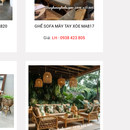
A820
GHẾ SOFA MÂY TAY XÒE MA817
Giá:
LH - 0938 423 805