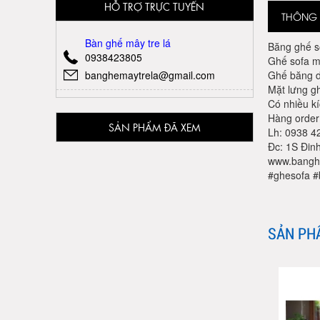
HỖ TRỢ TRỰC TUYẾN
THÔNG T
Bàn ghế mây tre lá
Băng ghế so
0938423805
Ghế sofa m
banghemaytrela@gmail.com
Ghế băng d
Mặt lưng g
Có nhiều k
Hàng order:
SẢN PHẨM ĐÃ XEM
Lh: 0938 42
Đc: 1S Đin
www.bangh
#ghesofa 
SẢN PH