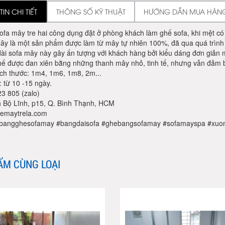
IN CHI TIẾT
THÔNG SỐ KỸ THUẬT
HƯỚNG DẪN MUA HÀN
fa mây tre hai công dụng đặt ở phòng khách làm ghế sofa, khi mệt có
ây là một sản phẩm được làm từ mây tự nhiên 100%, đã qua quá trình 
ài sofa mây này gây ấn tượng với khách hàng bởi kiểu dáng đơn giản
hế được đan xiên bằng những thanh mây nhỏ, tinh tế, nhưng vẫn đảm b
ích thước: 1m4, 1m6, 1m8, 2m...
 từ 10 -15 ngày.
3 805 (zalo)
h Bộ Lĩnh, p15, Q. Bình Thạnh, HCM
emaytrela.com
#bangghesofamay #bangdaisofa #ghebangsofamay #sofamayspa #xuo
ẨM CÙNG LOẠI