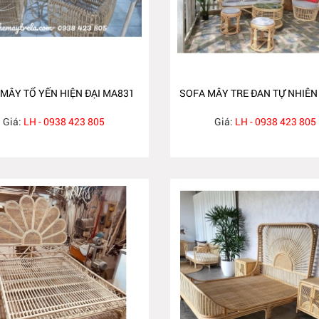
MÂY TỔ YẾN HIỆN ĐẠI MA831
SOFA MÂY TRE ĐAN TỰ NHIÊN
Giá:
LH - 0938 423 805
Giá:
LH - 0938 423 805