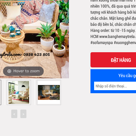
nhiên 100%, đã qua quá trì
tượng với khách hàng bởi 
chắc chắn. Mặt lưng ghế đ
bảo độ bền bỉ, chắc chắn c
Hàng order: từ 10 -15 ngày.
HCM www.banghemaytrela.
#sofamayspa #xuongghema
ĐẶT HÀNG
Hover to zoom
Yêu cầu gọ