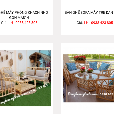
GHẾ MÂY PHÒNG KHÁCH NHỎ
BÀN GHẾ SOFA MÂY TRE ĐAN
GỌN MA814
Giá:
LH - 0938 423 805
Giá:
LH - 0938 423 805