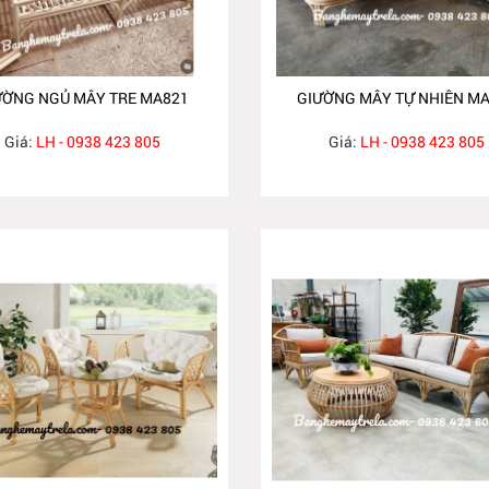
ƯỜNG NGỦ MÂY TRE MA821
GIƯỜNG MÂY TỰ NHIÊN M
Giá:
LH - 0938 423 805
Giá:
LH - 0938 423 805