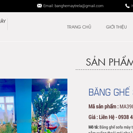
Email: banghemaytrela@gmail.com
TRANG CHỦ
GIỚI THIỆU
SẢN PHẨ
BĂNG GHẾ
Mã sản phẩm :
MA39
Giá :
Liên Hệ - 0938 
Mô tả:
Băng ghế sofa mây tr
nằm xuống thoải mái như 1