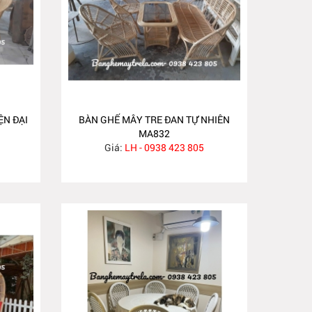
ỆN ĐẠI
BÀN GHẾ MÂY TRE ĐAN TỰ NHIÊN
MA832
Giá:
LH - 0938 423 805