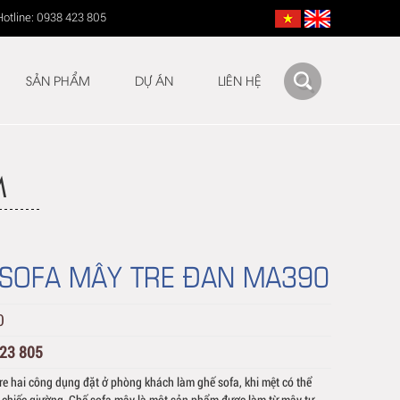
Hotline: 0938 423 805
SẢN PHẨM
DỰ ÁN
LIÊN HỆ
M
 SOFA MÂY TRE ĐAN MA390
0
423 805
e hai công dụng đặt ở phòng khách làm ghế sofa, khi mệt có thể
 chiếc giường. Ghế sofa mây là một sản phẩm được làm từ mây tự