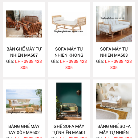
BÀN GHẾ MÂY TỰ
SOFA MÂY TỰ
SOFA MÂY TỰ
NHIÊN MA607
NHIÊN KHÔNG
NHIÊN MA603
Giá:
LH - 0938 423
Giá:
TỰA MA604
LH - 0938 423
Giá:
LH - 0938 423
805
805
805
BĂNG GHẾ MÂY
GHẾ SOFA MÂY
BĂNG GHẾ SOFA
TAY XÒE MA602
TỰ NHIÊN MA601
MÂY TỰ NHIÊN