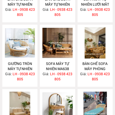
MÂY TỰ NHIÊN
MÂY TỰ NHIÊN
NHIÊN LƯỚI MẮT
Giá:
LH - 0938 423
MA663
Giá:
LH - 0938 423
MA657
Giá:
CÁO MA656
LH - 0938 423
805
805
805
GIƯỜNG TRÒN
SOFA MÂY TỰ
BÀN GHẾ SOFA
MÂY TỰ NHIÊN
NHIÊN MA638
MÂY PHÒNG
Giá:
LH - 0938 423
MA652
Giá:
LH - 0938 423
Giá:
KHÁCH HIỆN ĐẠI
LH - 0938 423
805
805
MA637
805