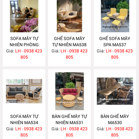
SOFA MÂY TỰ
GHẾ SOFA MÂY
GHẾ SOFA MÂY
NHIÊN PHÒNG
TỰ NHIÊN MA538
SPA MA537
Giá:
KHÁCH MA547
LH - 0938 423
Giá:
LH - 0938 423
Giá:
LH - 0938 423
805
805
805
SOFA MÂY TỰ
BÀN GHẾ MÂY TỰ
BÀN GHẾ MÂY
NHIÊN MA534
NHIÊN MA531
MA530
Giá:
LH - 0938 423
Giá:
LH - 0938 423
Giá:
LH - 0938 423
805
805
805