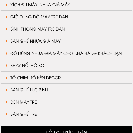
XÍCH ĐU MÂY- NHỰA GIẢ MÂY
GIỎ ĐỰNG ĐỒ MÂY TRE ĐAN
BÌNH PHONG MÂY TRE ĐAN
BÀN GHẾ NHỰA GIẢ MÂY
ĐỒ DÙNG NHỰA GIẢ MÂY CHO NHÀ HÀNG KHÁCH SẠN
KHAY NỔI HỒ BƠI
TỔ CHIM- TỔ KÉN DECOR
BÀN GHẾ LỤC BÌNH
ĐÈN MÂY TRE
BÀN GHẾ TRE
HỖ TRỢ TRỰC TUYẾN