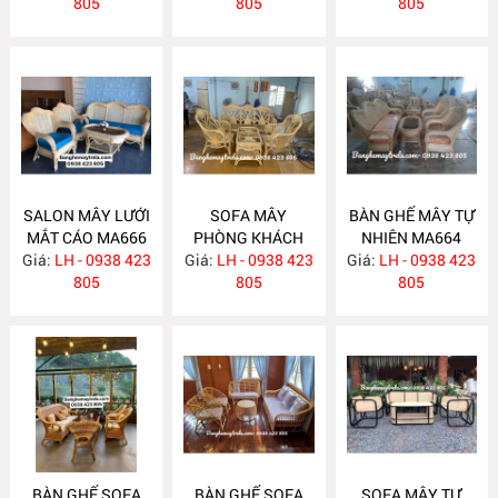
805
805
805
SALON MÂY LƯỚI
SOFA MÂY
BÀN GHẾ MÂY TỰ
MẮT CÁO MA666
PHÒNG KHÁCH
NHIÊN MA664
Giá:
LH - 0938 423
Giá:
LH - 0938 423
MA665
Giá:
LH - 0938 423
805
805
805
BÀN GHẾ SOFA
BÀN GHẾ SOFA
SOFA MÂY TỰ