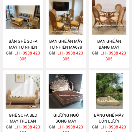
BÀN GHẾ SOFA
BÀN GHẾ ĂN MÂY
BÀN GHẾ ĂN
MÂY TỰ NHIÊN
TỰ NHIÊN MA679
BẰNG MÂY
Giá:
LH - 0938 423
MA681
Giá:
LH - 0938 423
Giá:
LH - 0938 423
MA678
805
805
805
GHẾ SOFA BED
GIƯỜNG NGỦ
BĂNG GHẾ MÂY
MÂY TRE ĐAN
SONG MÂY
UỐN LƯỢN
Giá:
LH - 0938 423
MA671
Giá:
LH - 0938 423
MA670
Giá:
LH - 0938 423
MA667