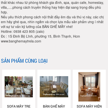
thất khác nhau từ phòng khách gia đình, spa, quán cafe, homestay,
villa,.....phong cách truyền thống hay hiện đại sang trọng đều phù
hợp.
Nếu yêu thích phong cách nội thất đầy êm dịu và thú vị này, các chị
em hãy ghé qua, nhìn ngắm và chọn lựa mẫu sản phẩm ưng í nhất
với sự tư vấn kỹ lưỡng của BÀN GHẾ MÂY nhé!
Hotline: 0938 423 805 (zalo)
Đc : 1S Đinh Bộ Lĩnh, phường 15, Bình Thạnh, Hcm
www.banghemaytrela.com
SẢN PHẨM CÙNG LOẠI
SOFA MÂY TRE
BÀN GHẾ MÂY
SOFA MÂY HIỆN