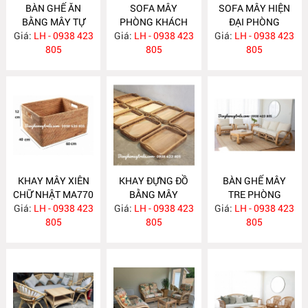
BÀN GHẾ ĂN
SOFA MÂY
SOFA MÂY HIỆN
BẰNG MÂY TỰ
PHÒNG KHÁCH
ĐẠI PHÒNG
Giá:
NHIÊN MA780
LH - 0938 423
Giá:
KIỂU DÁNG ĐƠN
LH - 0938 423
Giá:
KHÁCH MA777
LH - 0938 423
805
GIẢN MA778
805
805
KHAY MÂY XIÊN
KHAY ĐỰNG ĐỒ
BÀN GHẾ MÂY
CHỮ NHẬT MA770
BẰNG MÂY
TRE PHÒNG
Giá:
LH - 0938 423
Giá:
LH - 0938 423
MA769
Giá:
KHÁCH MA764
LH - 0938 423
805
805
805