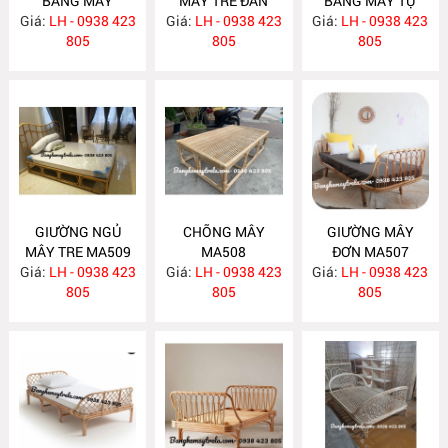
BẰNG MÂY
MÂY TRE ĐAN
BẰNG MÂY TỰ
Giá:
LH - 0938 423
MA512
Giá:
LH - 0938 423
MA511
Giá:
NHIÊN MA510
LH - 0938 423
805
805
805
GIƯỜNG NGỦ
CHÕNG MÂY
GIƯỜNG MÂY
MÂY TRE MA509
MA508
ĐƠN MA507
Giá:
LH - 0938 423
Giá:
LH - 0938 423
Giá:
LH - 0938 423
805
805
805