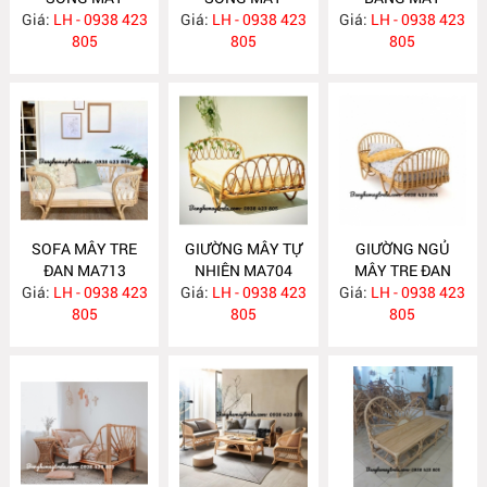
Giá:
LH - 0938 423
MA726
Giá:
LH - 0938 423
MA725
Giá:
LH - 0938 423
MA724
805
805
805
SOFA MÂY TRE
GIƯỜNG MÂY TỰ
GIƯỜNG NGỦ
ĐAN MA713
NHIÊN MA704
MÂY TRE ĐAN
Giá:
LH - 0938 423
Giá:
LH - 0938 423
Giá:
LH - 0938 423
MA703
805
805
805