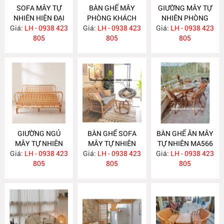
SOFA MÂY TỰ
BÀN GHẾ MÂY
GIƯỜNG MÂY TỰ
NHIÊN HIỆN ĐẠI
PHÒNG KHÁCH
NHIÊN PHÒNG
Giá:
LH - 0938 423
MA586
Giá:
NHỎ GỌN MA585
LH - 0938 423
Giá:
NGỦ MA584
LH - 0938 423
805
805
805
GIƯỜNG NGỦ
BÀN GHẾ SOFA
BÀN GHẾ ĂN MÂY
MÂY TỰ NHIÊN
MÂY TỰ NHIÊN
TỰ NHIÊN MA566
Giá:
LH - 0938 423
MA583
Giá:
LH - 0938 423
MA568
Giá:
LH - 0938 423
805
805
805