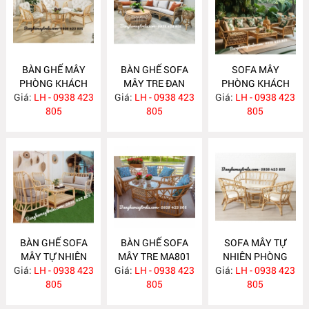
BÀN GHẾ MÂY
BÀN GHẾ SOFA
SOFA MÂY
PHÒNG KHÁCH
MÂY TRE ĐAN
PHÒNG KHÁCH
Giá:
NHỎ GỌN MA814
LH - 0938 423
Giá:
LH - 0938 423
MA813
Giá:
LH - 0938 423
MA812
805
805
805
BÀN GHẾ SOFA
BÀN GHẾ SOFA
SOFA MÂY TỰ
MÂY TỰ NHIÊN
MÂY TRE MA801
NHIÊN PHÒNG
Giá:
PHÒNG KHÁCH
LH - 0938 423
Giá:
LH - 0938 423
Giá:
KHÁCH MA800
LH - 0938 423
MA811
805
805
805