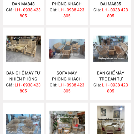
ĐAN MA848
PHÒNG KHÁCH
ĐẠI MA835
Giá:
LH - 0938 423
Giá:
LH - 0938 423
MA839
Giá:
LH - 0938 423
805
805
805
BÀN GHẾ MÂY TỰ
SOFA MÂY
BÀN GHẾ MÂY
NHIÊN PHÒNG
PHÒNG KHÁCH
TRE ĐAN TỰ
Giá:
KHÁCH MA834
LH - 0938 423
Giá:
HIỆN ĐẠI MA833
LH - 0938 423
Giá:
NHIÊN MA832
LH - 0938 423
805
805
805