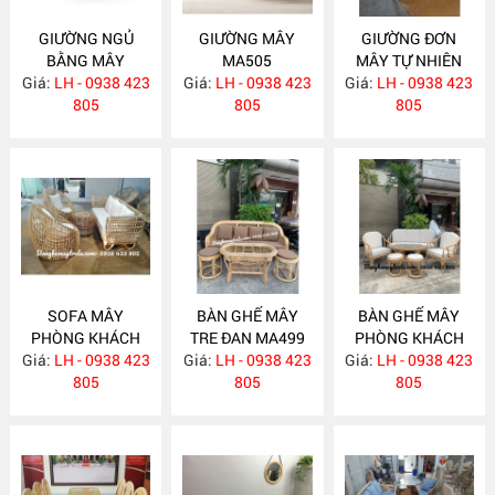
GIƯỜNG NGỦ
GIƯỜNG MÂY
GIƯỜNG ĐƠN
BẰNG MÂY
MA505
MÂY TỰ NHIÊN
Giá:
LH - 0938 423
MA506
Giá:
LH - 0938 423
Giá:
LH - 0938 423
MA504
805
805
805
SOFA MÂY
BÀN GHẾ MÂY
BÀN GHẾ MÂY
PHÒNG KHÁCH
TRE ĐAN MA499
PHÒNG KHÁCH
Giá:
KIỂU HIỆN ĐẠI
LH - 0938 423
Giá:
LH - 0938 423
Giá:
KIỂU HIỆN ĐẠI
LH - 0938 423
MA502
805
805
MA493
805