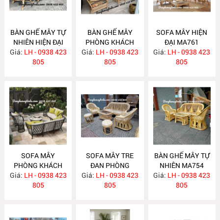
BÀN GHẾ MÂY TỰ
BÀN GHẾ MÂY
SOFA MÂY HIỆN
NHIÊN HIỆN ĐẠI
PHÒNG KHÁCH
ĐẠI MA761
Giá:
LH - 0938 423
MA763
Giá:
LH - 0938 423
MA762
Giá:
LH - 0938 423
805
805
805
SOFA MÂY
SOFA MÂY TRE
BÀN GHẾ MÂY TỰ
PHÒNG KHÁCH
ĐAN PHÒNG
NHIÊN MA754
Giá:
LH - 0938 423
MA760
Giá:
KHÁCH MA755
LH - 0938 423
Giá:
LH - 0938 423
805
805
805