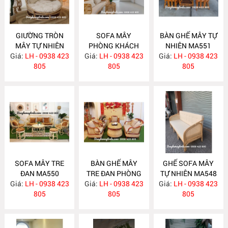
GIƯỜNG TRÒN
SOFA MÂY
BÀN GHẾ MÂY TỰ
MÂY TỰ NHIÊN
PHÒNG KHÁCH
NHIÊN MA551
Giá:
LH - 0938 423
MA563
Giá:
LH - 0938 423
MA557
Giá:
LH - 0938 423
805
805
805
SOFA MÂY TRE
BÀN GHẾ MÂY
GHẾ SOFA MÂY
ĐAN MA550
TRE ĐAN PHÒNG
TỰ NHIÊN MA548
Giá:
LH - 0938 423
Giá:
KHÁCH MA549
LH - 0938 423
Giá:
LH - 0938 423
805
805
805