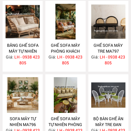
BĂNG GHẾ SOFA
GHẾ SOFA MÂY
GHẾ SOFA MÂY
MÂY TỰ NHIÊN
PHÒNG KHÁCH
TRE MA797
Giá:
PHÒNG KHÁCH
LH - 0938 423
Giá:
LH - 0938 423
MA798
Giá:
LH - 0938 423
MA799
805
805
805
SOFA MÂY TỰ
GHẾ SOFA MÂY
BỘ BÀN GHẾ ĂN
NHIÊN MA796
TỰ NHIÊN PHÒNG
MÂY TRE ĐAN
Giá:
LH - 0938 423
Giá:
KHÁCH MA795
LH - 0938 423
Giá:
LH - 0938 423
MA784