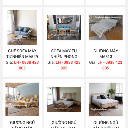
GHẾ SOFA MÂY
SOFA MÂY TỰ
GIƯỜNG MÂY
TỰ NHIÊN MA529
NHIÊN PHÒNG
MA513
Giá:
LH - 0938 423
Giá:
KHÁCH KIỂU HIỆN
LH - 0938 423
Giá:
LH - 0938 423
805
ĐẠI MA523
805
805
GIƯỜNG NGỦ
GIƯỜNG NGỦ
GIƯỜNG NGÙ