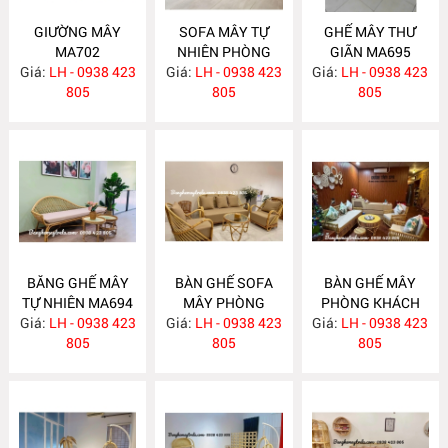
GIƯỜNG MÂY
SOFA MÂY TỰ
GHẾ MÂY THƯ
MA702
NHIÊN PHÒNG
GIÃN MA695
Giá:
LH - 0938 423
Giá:
KHÁCH MA697
LH - 0938 423
Giá:
LH - 0938 423
805
805
805
BĂNG GHẾ MÂY
BÀN GHẾ SOFA
BÀN GHẾ MÂY
TỰ NHIÊN MA694
MÂY PHÒNG
PHÒNG KHÁCH
Giá:
LH - 0938 423
Giá:
KHÁCH MA689
LH - 0938 423
Giá:
LH - 0938 423
MA688
805
805
805