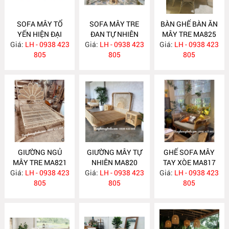
SOFA MÂY TỔ
SOFA MÂY TRE
BÀN GHẾ BÀN ĂN
YẾN HIỆN ĐẠI
ĐAN TỰ NHIÊN
MÂY TRE MA825
Giá:
LH - 0938 423
MA831
Giá:
LH - 0938 423
MA830
Giá:
LH - 0938 423
805
805
805
GIƯỜNG NGỦ
GIƯỜNG MÂY TỰ
GHẾ SOFA MÂY
MÂY TRE MA821
NHIÊN MA820
TAY XÒE MA817
Giá:
LH - 0938 423
Giá:
LH - 0938 423
Giá:
LH - 0938 423
805
805
805