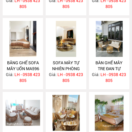
Giá:
LH - 0938 423
Giá:
LH - 0938 423
Giá:
LH - 0938 423
MA597
805
805
805
BĂNG GHẾ SOFA
SOFA MÂY TỰ
BÀN GHẾ MÂY
MÂY UỐN MA596
NHIÊN PHÒNG
TRE ĐAN TỰ
Giá:
LH - 0938 423
Giá:
KHÁCH MA588
LH - 0938 423
Giá:
NHIÊN MA587
LH - 0938 423
805
805
805