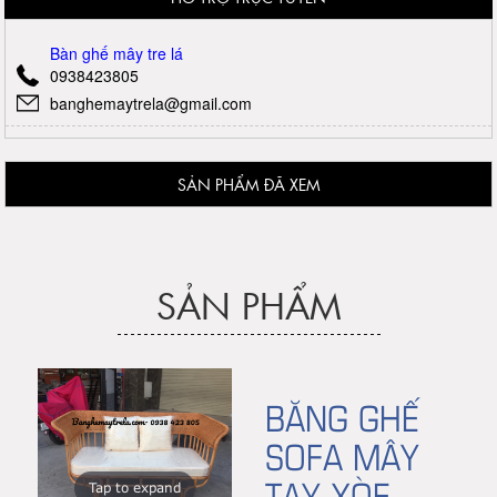
Bàn ghế mây tre lá
0938423805
banghemaytrela@gmail.com
SẢN PHẨM ĐÃ XEM
SẢN PHẨM
BĂNG GHẾ
SOFA MÂY
TAY XÒE
Tap to expand