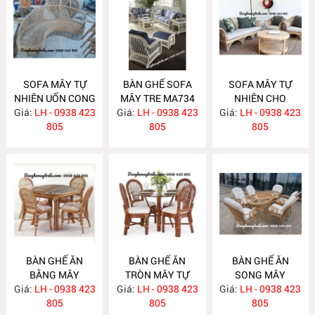
SOFA MÂY TỰ
BÀN GHẾ SOFA
SOFA MÂY TỰ
NHIÊN UỐN CONG
MÂY TRE MA734
NHIÊN CHO
Giá:
LH - 0938 423
MA743
Giá:
LH - 0938 423
Giá:
PHÒNG KHÁCH
LH - 0938 423
805
805
MA733
805
BÀN GHẾ ĂN
BÀN GHẾ ĂN
BÀN GHẾ ĂN
BẰNG MÂY
TRÒN MÂY TỰ
SONG MÂY
Giá:
LH - 0938 423
MA732
Giá:
NHIÊN MA731
LH - 0938 423
Giá:
LH - 0938 423
MA730
805
805
805