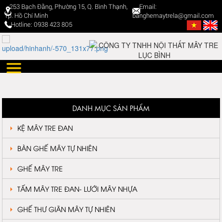
253 Bạch Đằng, Phường 15, Q. Bình Thạnh,
Email:
Tp. Hồ Chí Minh
banghemaytrela@gmail.com
Hotline: 0938 423 805
DANH MỤC SẢN PHẨM
KỆ MÂY TRE ĐAN
BÀN GHẾ MÂY TỰ NHIÊN
GHẾ MÂY TRE
TẤM MÂY TRE ĐAN- LƯỚI MÂY NHỰA
GHẾ THƯ GIÃN MÂY TỰ NHIÊN