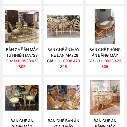
BÀN GHẾ ĂN MÂY
BÀN GHẾ ĂN MÂY
BÀN GHẾ PHÒNG
TỰ NHIÊN MA729
TRE ĐAN MA728
ĂN BẰNG MÂY
Giá:
LH - 0938 423
Giá:
LH - 0938 423
Giá:
LH - 0938 423
MA727
805
805
805
BÀN GHẾ ĂN
BÀN GHẾ BÀN ĂN
BÀN GHẾ ĂN
SONG MÂY
SONG MÂY
BẰNG MÂY