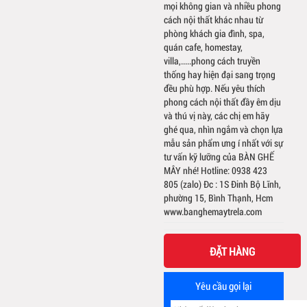
mọi không gian và nhiều phong
cách nội thất khác nhau từ
phòng khách gia đình, spa,
quán cafe, homestay,
villa,.....phong cách truyền
thống hay hiện đại sang trọng
đều phù hợp. Nếu yêu thích
phong cách nội thất đầy êm dịu
và thú vị này, các chị em hãy
ghé qua, nhìn ngắm và chọn lựa
mẫu sản phẩm ưng í nhất với sự
tư vấn kỹ lưỡng của BÀN GHẾ
MÂY nhé! Hotline: 0938 423
805 (zalo) Đc : 1S Đinh Bộ Lĩnh,
phường 15, Bình Thạnh, Hcm
www.banghemaytrela.com
ĐẶT HÀNG
Yêu cầu gọi lại