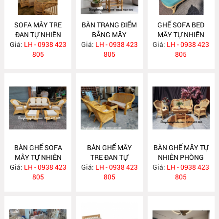
SOFA MÂY TRE
BÀN TRANG ĐIỂM
GHẾ SOFA BED
ĐAN TỰ NHIÊN
BẰNG MÂY
MÂY TỰ NHIÊN
Giá:
LH - 0938 423
MA636
Giá:
LH - 0938 423
MA635
Giá:
LH - 0938 423
MA625
805
805
805
BÀN GHẾ SOFA
BÀN GHẾ MÂY
BÀN GHẾ MÂY TỰ
MÂY TỰ NHIÊN
TRE ĐAN TỰ
NHIÊN PHÒNG
Giá:
PHÒNG KHÁCH
LH - 0938 423
Giá:
NHIÊN MA622
LH - 0938 423
Giá:
KHÁCH LƯỚI MẮT
LH - 0938 423
MA624
805
805
CÁO MA621
805