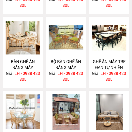
805
805
805
BÀN GHẾ ĂN
BỘ BÀN GHẾ ĂN
GHẾ ĂN MÂY TRE
BĂNG MÂY
BẰNG MÂY
ĐAN TỰ NHIÊN
Giá:
LH - 0938 423
MA783
Giá:
LH - 0938 423
MA782
Giá:
LH - 0938 423
MA781
805
805
805