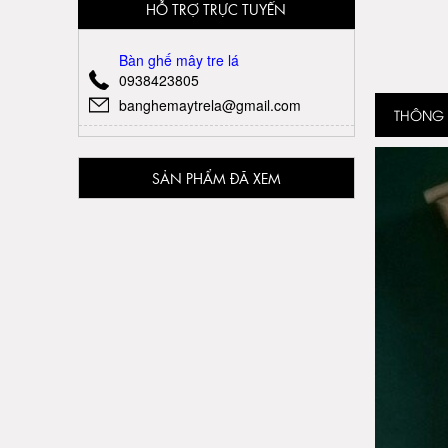
HỖ TRỢ TRỰC TUYẾN
Bàn ghế mây tre lá
0938423805
banghemaytrela@gmail.com
THÔNG T
SẢN PHẨM ĐÃ XEM