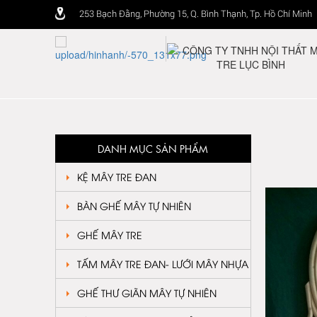
253 Bạch Đằng, Phường 15, Q. Bình Thạnh, Tp. Hồ Chí Minh
DANH MỤC SẢN PHẨM
KỆ MÂY TRE ĐAN
BÀN GHẾ MÂY TỰ NHIÊN
GHẾ MÂY TRE
TẤM MÂY TRE ĐAN- LƯỚI MÂY NHỰA
GHẾ THƯ GIÃN MÂY TỰ NHIÊN