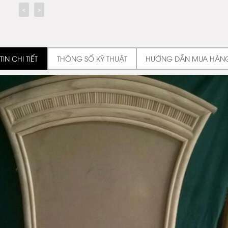
IN CHI TIẾT
THÔNG SỐ KỸ THUẬT
HƯỚNG DẪN MUA HÀN