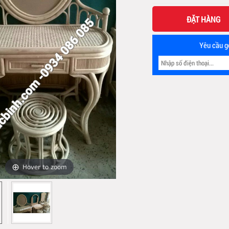
ĐẶT HÀNG
Yêu cầu gọ
Hover to zoom