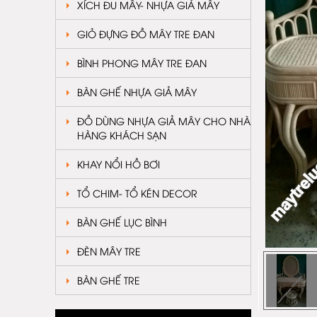
XÍCH ĐU MÂY- NHỰA GIẢ MÂY
GIỎ ĐỰNG ĐỒ MÂY TRE ĐAN
BÌNH PHONG MÂY TRE ĐAN
BÀN GHẾ NHỰA GIẢ MÂY
ĐỒ DÙNG NHỰA GIẢ MÂY CHO NHÀ
HÀNG KHÁCH SẠN
KHAY NỔI HỒ BƠI
TỔ CHIM- TỔ KÉN DECOR
BÀN GHẾ LỤC BÌNH
ĐÈN MÂY TRE
BÀN GHẾ TRE