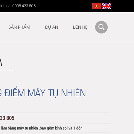
Hotline: 0938 423 805
SẢN PHẨM
DỰ ÁN
LIÊN HỆ
M
 ĐIỂM MÂY TỰ NHIÊN
423 805
 làm bằng mây tự nhiên ,bao gồm kính soi và 1 đôn