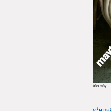
bàn mây
SẢN PH