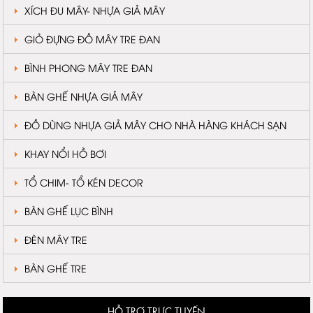
XÍCH ĐU MÂY- NHỰA GIẢ MÂY
GIỎ ĐỰNG ĐỒ MÂY TRE ĐAN
BÌNH PHONG MÂY TRE ĐAN
BÀN GHẾ NHỰA GIẢ MÂY
ĐỒ DÙNG NHỰA GIẢ MÂY CHO NHÀ HÀNG KHÁCH SẠN
KHAY NỔI HỒ BƠI
TỔ CHIM- TỔ KÉN DECOR
BÀN GHẾ LỤC BÌNH
ĐÈN MÂY TRE
BÀN GHẾ TRE
HỖ TRỢ TRỰC TUYẾN