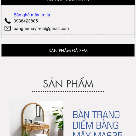
Bàn ghế mây tre lá
0938423805
banghemaytrela@gmail.com
SẢN PHẨM ĐÃ XEM
SẢN PHẨM
BÀN TRANG
ĐIỂM BẰNG
MÂY MA635