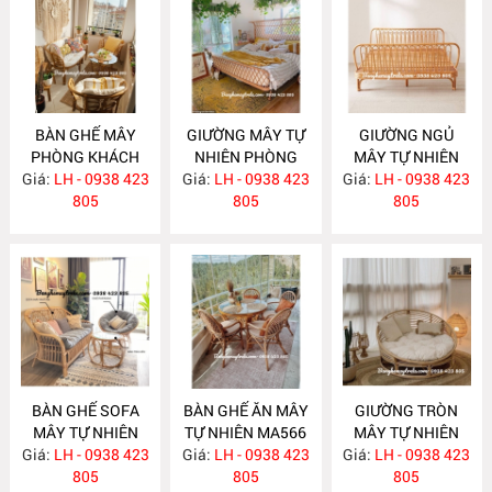
BÀN GHẾ MÂY
GIƯỜNG MÂY TỰ
GIƯỜNG NGỦ
PHÒNG KHÁCH
NHIÊN PHÒNG
MÂY TỰ NHIÊN
Giá:
NHỎ GỌN MA585
LH - 0938 423
Giá:
NGỦ MA584
LH - 0938 423
Giá:
LH - 0938 423
MA583
805
805
805
BÀN GHẾ SOFA
BÀN GHẾ ĂN MÂY
GIƯỜNG TRÒN
MÂY TỰ NHIÊN
TỰ NHIÊN MA566
MÂY TỰ NHIÊN
Giá:
LH - 0938 423
MA568
Giá:
LH - 0938 423
Giá:
LH - 0938 423
MA563
805
805
805