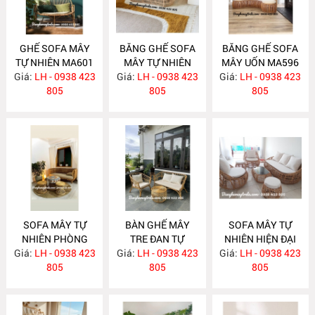
GHẾ SOFA MÂY
BĂNG GHẾ SOFA
BĂNG GHẾ SOFA
TỰ NHIÊN MA601
MÂY TỰ NHIÊN
MÂY UỐN MA596
Giá:
LH - 0938 423
Giá:
LH - 0938 423
MA597
Giá:
LH - 0938 423
805
805
805
SOFA MÂY TỰ
BÀN GHẾ MÂY
SOFA MÂY TỰ
NHIÊN PHÒNG
TRE ĐAN TỰ
NHIÊN HIỆN ĐẠI
Giá:
KHÁCH MA588
LH - 0938 423
Giá:
NHIÊN MA587
LH - 0938 423
Giá:
LH - 0938 423
MA586
805
805
805