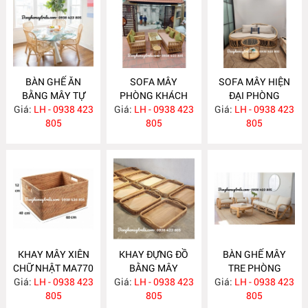
BÀN GHẾ ĂN
SOFA MÂY
SOFA MÂY HIỆN
BẰNG MÂY TỰ
PHÒNG KHÁCH
ĐẠI PHÒNG
Giá:
NHIÊN MA780
LH - 0938 423
Giá:
KIỂU DÁNG ĐƠN
LH - 0938 423
Giá:
KHÁCH MA777
LH - 0938 423
805
GIẢN MA778
805
805
KHAY MÂY XIÊN
KHAY ĐỰNG ĐỒ
BÀN GHẾ MÂY
CHỮ NHẬT MA770
BẰNG MÂY
TRE PHÒNG
Giá:
LH - 0938 423
Giá:
LH - 0938 423
MA769
Giá:
KHÁCH MA764
LH - 0938 423
805
805
805