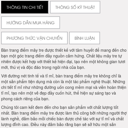
THÔNG TIN CHI TIẾT
THÔNG SỐ KỸ THUẬT
HƯỚNG DẪN MUA HÀNG
PHƯƠNG THỨC VẬN CHUYỂN
BÌNH LUẬN
Bàn trang điểm mây tre được thiết kế với tâm huyết để mang đến cho
bạn một góc trang điểm đầy nguồn cảm hứng. Chất liệu mây tre tự
nhiên được kết hợp với thiết kế hiện đại, tạo nên một không gian tươi
mới, thú vị và độc đáo trong ngôi nhà của bạn.
Với đường nét tinh tế và tỉ mỉ, bàn trang điểm mây tre không chỉ là
một sản phẩm tiện dụng mà còn là một tác phẩm nghệ thuật. Những
chi tiết tỉ mỉ như những đường uốn cong mềm mại và viền hoàn thiện
tỉ mỉ, tạo nên một vẻ đẹp đầy cuốn hút, thể hiện sự sáng tạo và
phong cách riêng của bạn.
Chúng tôi cam kết đem đến cho bạn sản phẩm với chất lượng tốt
nhất. Bàn trang điểm mây tre được làm thủ công bởi những người thợ
lành nghề, đảm bảo mỗi chiếc bàn được chế tác với sự tỉ mỉ và chất
lượng đỉnh cao. Điều này đảm bảo rằng bạn sẽ sở hữu một sản