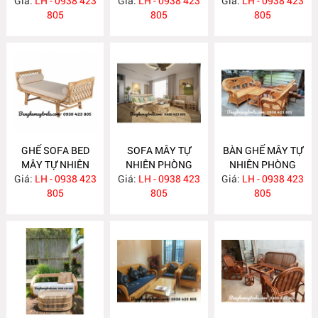
Giá:
NHIÊN MA622
LH - 0938 423
Giá:
KHÁCH LƯỚI MẮT
LH - 0938 423
Giá:
KHÁCH MA620
LH - 0938 423
805
CÁO MA621
805
805
GHẾ SOFA BED
SOFA MÂY TỰ
BÀN GHẾ MÂY TỰ
MÂY TỰ NHIÊN
NHIÊN PHÒNG
NHIÊN PHÒNG
Giá:
LH - 0938 423
MA615
Giá:
KHÁCH MA612
LH - 0938 423
Giá:
KHÁCH MA610
LH - 0938 423
805
805
805