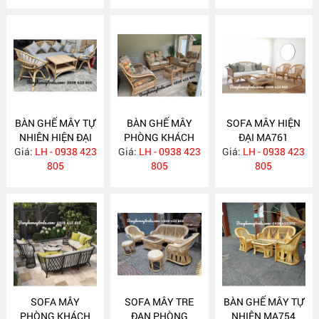
BÀN GHẾ MÂY TỰ
BÀN GHẾ MÂY
SOFA MÂY HIỆN
NHIÊN HIỆN ĐẠI
PHÒNG KHÁCH
ĐẠI MA761
Giá:
LH - 0938 423
MA763
Giá:
LH - 0938 423
MA762
Giá:
LH - 0938 423
805
805
805
SOFA MÂY
SOFA MÂY TRE
BÀN GHẾ MÂY TỰ
PHÒNG KHÁCH
ĐAN PHÒNG
NHIÊN MA754