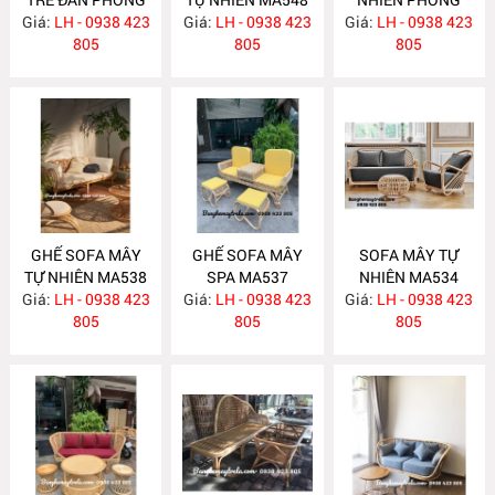
Giá:
KHÁCH MA549
LH - 0938 423
Giá:
LH - 0938 423
Giá:
KHÁCH MA547
LH - 0938 423
805
805
805
GHẾ SOFA MÂY
GHẾ SOFA MÂY
SOFA MÂY TỰ
TỰ NHIÊN MA538
SPA MA537
NHIÊN MA534
Giá:
LH - 0938 423
Giá:
LH - 0938 423
Giá:
LH - 0938 423
805
805
805