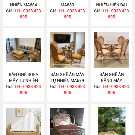
NHIÊN MA684
MA683
NHIÊN HIỆN ĐẠI
Giá:
LH - 0938 423
Giá:
LH - 0938 423
Giá:
LH - 0938 423
MA682
805
805
805
BÀN GHẾ SOFA
BÀN GHẾ ĂN MÂY
BÀN GHẾ ĂN
MÂY TỰ NHIÊN
TỰ NHIÊN MA679
BẰNG MÂY
Giá:
LH - 0938 423
MA681
Giá:
LH - 0938 423
Giá:
LH - 0938 423
MA678
805
805
805