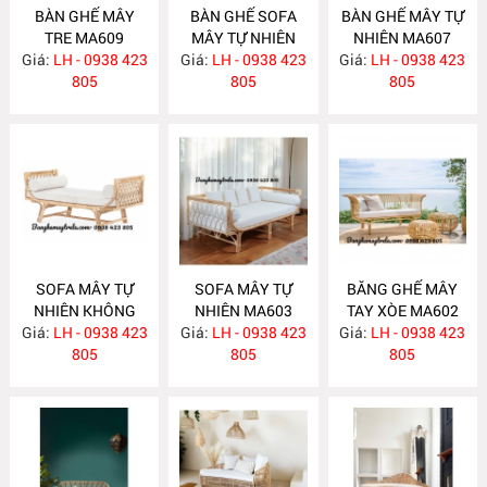
BÀN GHẾ MÂY
BÀN GHẾ SOFA
BÀN GHẾ MÂY TỰ
TRE MA609
MÂY TỰ NHIÊN
NHIÊN MA607
Giá:
LH - 0938 423
Giá:
PHÒNG KHÁCH
LH - 0938 423
Giá:
LH - 0938 423
805
MA608
805
805
SOFA MÂY TỰ
SOFA MÂY TỰ
BĂNG GHẾ MÂY
NHIÊN KHÔNG
NHIÊN MA603
TAY XÒE MA602
Giá:
TỰA MA604
LH - 0938 423
Giá:
LH - 0938 423
Giá:
LH - 0938 423
805
805
805