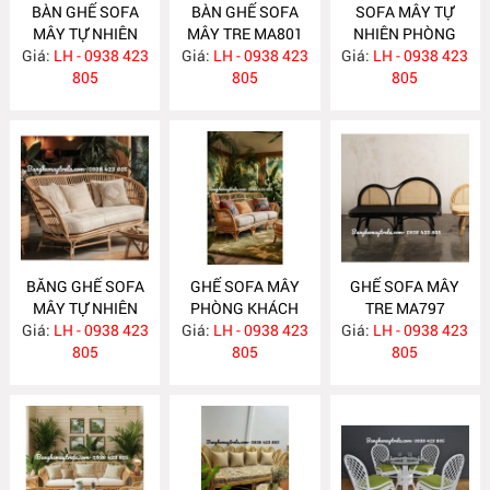
BÀN GHẾ SOFA
BÀN GHẾ SOFA
SOFA MÂY TỰ
MÂY TỰ NHIÊN
MÂY TRE MA801
NHIÊN PHÒNG
Giá:
PHÒNG KHÁCH
LH - 0938 423
Giá:
LH - 0938 423
Giá:
KHÁCH MA800
LH - 0938 423
MA811
805
805
805
BĂNG GHẾ SOFA
GHẾ SOFA MÂY
GHẾ SOFA MÂY
MÂY TỰ NHIÊN
PHÒNG KHÁCH
TRE MA797
Giá:
PHÒNG KHÁCH
LH - 0938 423
Giá:
LH - 0938 423
MA798
Giá:
LH - 0938 423
MA799
805
805
805