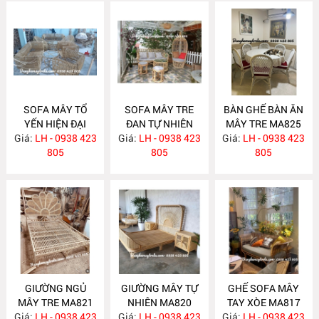
SOFA MÂY TỔ
SOFA MÂY TRE
BÀN GHẾ BÀN ĂN
YẾN HIỆN ĐẠI
ĐAN TỰ NHIÊN
MÂY TRE MA825
Giá:
LH - 0938 423
MA831
Giá:
LH - 0938 423
MA830
Giá:
LH - 0938 423
805
805
805
GIƯỜNG NGỦ
GIƯỜNG MÂY TỰ
GHẾ SOFA MÂY
MÂY TRE MA821
NHIÊN MA820
TAY XÒE MA817
Giá:
LH - 0938 423
Giá:
LH - 0938 423
Giá:
LH - 0938 423