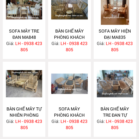
SOFA MÂY TRE
BÀN GHẾ MÂY
SOFA MÂY HIỆN
ĐAN MA848
PHÒNG KHÁCH
ĐẠI MA835
Giá:
LH - 0938 423
Giá:
LH - 0938 423
MA839
Giá:
LH - 0938 423
805
805
805
BÀN GHẾ MÂY TỰ
SOFA MÂY
BÀN GHẾ MÂY
NHIÊN PHÒNG
PHÒNG KHÁCH
TRE ĐAN TỰ
Giá:
KHÁCH MA834
LH - 0938 423
Giá:
HIỆN ĐẠI MA833
LH - 0938 423
Giá:
NHIÊN MA832
LH - 0938 423
805
805
805