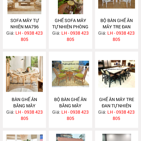
SOFA MÂY TỰ
GHẾ SOFA MÂY
BỘ BÀN GHẾ ĂN
NHIÊN MA796
TỰ NHIÊN PHÒNG
MÂY TRE ĐAN
Giá:
LH - 0938 423
Giá:
KHÁCH MA795
LH - 0938 423
Giá:
LH - 0938 423
MA784
805
805
805
BÀN GHẾ ĂN
BỘ BÀN GHẾ ĂN
GHẾ ĂN MÂY TRE
BĂNG MÂY
BẰNG MÂY
ĐAN TỰ NHIÊN
Giá:
LH - 0938 423
MA783
Giá:
LH - 0938 423
MA782
Giá:
LH - 0938 423
MA781
805
805
805