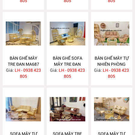
805
805
805
BÀN GHẾ MÂY
BÀN GHẾ SOFA
BÀN GHẾ MÂY TỰ
TRE ĐAN MA687
MÂY TRE ĐAN
NHIÊN PHÒNG
Giá:
LH - 0938 423
Giá:
LH - 0938 423
MA686
Giá:
KHÁCH MA685
LH - 0938 423
805
805
805
SOFA MÂY TỰ
SOFA MÂY TRE
SOFA MÂY TỰ