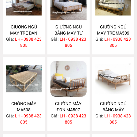
GIƯỜNG NGỦ
GIƯỜNG NGÙ
GIƯỜNG NGỦ
MÂY TRE ĐAN
BẰNG MÂY TỰ
MÂY TRE MA509
Giá:
LH - 0938 423
MA511
Giá:
NHIÊN MA510
LH - 0938 423
Giá:
LH - 0938 423
805
805
805
CHÕNG MÂY
GIƯỜNG MÂY
GIƯỜNG NGỦ
MA508
ĐƠN MA507
BẰNG MÂY
Giá:
LH - 0938 423
Giá:
LH - 0938 423
Giá:
LH - 0938 423
MA506
805
805
805