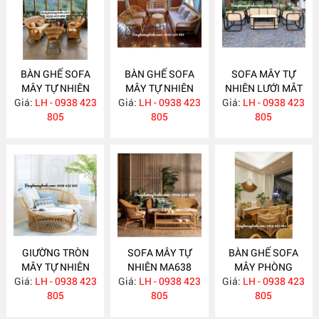
BÀN GHẾ SOFA
BÀN GHẾ SOFA
SOFA MÂY TỰ
MÂY TỰ NHIÊN
MÂY TỰ NHIÊN
NHIÊN LƯỚI MẮT
Giá:
LH - 0938 423
MA663
Giá:
LH - 0938 423
MA657
Giá:
CÁO MA656
LH - 0938 423
805
805
805
GIƯỜNG TRÒN
SOFA MÂY TỰ
BÀN GHẾ SOFA
MÂY TỰ NHIÊN
NHIÊN MA638
MÂY PHÒNG
Giá:
LH - 0938 423
MA652
Giá:
LH - 0938 423
Giá:
KHÁCH HIỆN ĐẠI
LH - 0938 423
805
805
MA637
805