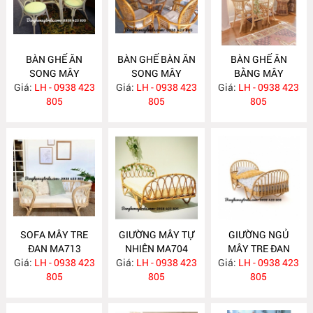
BÀN GHẾ ĂN
BÀN GHẾ BÀN ĂN
BÀN GHẾ ĂN
SONG MÂY
SONG MÂY
BẰNG MÂY
Giá:
LH - 0938 423
MA726
Giá:
LH - 0938 423
MA725
Giá:
LH - 0938 423
MA724
805
805
805
SOFA MÂY TRE
GIƯỜNG MÂY TỰ
GIƯỜNG NGỦ
ĐAN MA713
NHIÊN MA704
MÂY TRE ĐAN
Giá:
LH - 0938 423
Giá:
LH - 0938 423
Giá:
LH - 0938 423
MA703
805
805
805