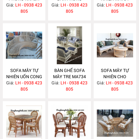
Giá:
LH - 0938 423
MA760
Giá:
KHÁCH MA755
LH - 0938 423
Giá:
LH - 0938 423
805
805
805
SOFA MÂY TỰ
BÀN GHẾ SOFA
SOFA MÂY TỰ
NHIÊN UỐN CONG
MÂY TRE MA734
NHIÊN CHO
Giá:
LH - 0938 423
MA743
Giá:
LH - 0938 423
Giá:
PHÒNG KHÁCH
LH - 0938 423
805
805
MA733
805