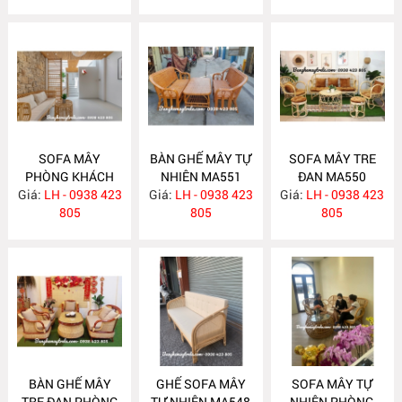
SOFA MÂY
BÀN GHẾ MÂY TỰ
SOFA MÂY TRE
PHÒNG KHÁCH
NHIÊN MA551
ĐAN MA550
Giá:
LH - 0938 423
MA557
Giá:
LH - 0938 423
Giá:
LH - 0938 423
805
805
805
BÀN GHẾ MÂY
GHẾ SOFA MÂY
SOFA MÂY TỰ
TRE ĐAN PHÒNG
TỰ NHIÊN MA548
NHIÊN PHÒNG