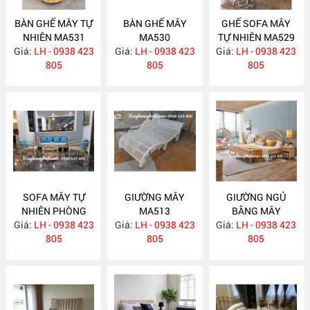
BÀN GHẾ MÂY TỰ
BÀN GHẾ MÂY
GHẾ SOFA MÂY
NHIÊN MA531
MA530
TỰ NHIÊN MA529
Giá:
LH - 0938 423
Giá:
LH - 0938 423
Giá:
LH - 0938 423
805
805
805
SOFA MÂY TỰ
GIƯỜNG MÂY
GIƯỜNG NGỦ
NHIÊN PHÒNG
MA513
BẰNG MÂY
Giá:
KHÁCH KIỂU HIỆN
LH - 0938 423
Giá:
LH - 0938 423
Giá:
LH - 0938 423
MA512
ĐẠI MA523
805
805
805