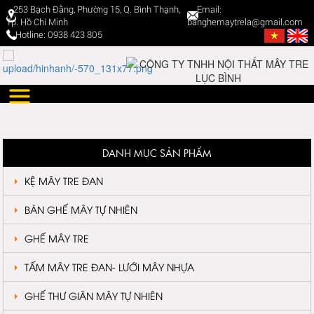
253 Bạch Đằng, Phường 15, Q. Bình Thạnh,
Email:
Tp. Hồ Chí Minh
banghemaytrela@gmail.com
Hotline: 0938 423 805
DANH MỤC SẢN PHẨM
KỆ MÂY TRE ĐAN
BÀN GHẾ MÂY TỰ NHIÊN
GHẾ MÂY TRE
TẤM MÂY TRE ĐAN- LƯỚI MÂY NHỰA
GHẾ THƯ GIÃN MÂY TỰ NHIÊN