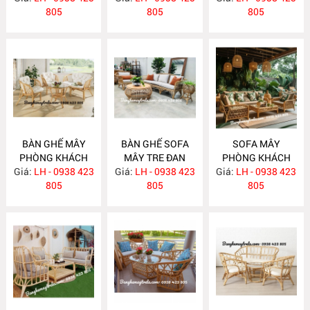
805
805
805
BÀN GHẾ MÂY
BÀN GHẾ SOFA
SOFA MÂY
PHÒNG KHÁCH
MÂY TRE ĐAN
PHÒNG KHÁCH
Giá:
NHỎ GỌN MA814
LH - 0938 423
Giá:
LH - 0938 423
MA813
Giá:
LH - 0938 423
MA812
805
805
805