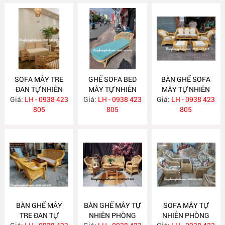
SOFA MÂY TRE
GHẾ SOFA BED
BÀN GHẾ SOFA
ĐAN TỰ NHIÊN
MÂY TỰ NHIÊN
MÂY TỰ NHIÊN
Giá:
LH - 0938 423
MA636
Giá:
LH - 0938 423
MA625
Giá:
PHÒNG KHÁCH
LH - 0938 423
805
805
MA624
805
BÀN GHẾ MÂY
BÀN GHẾ MÂY TỰ
SOFA MÂY TỰ
TRE ĐAN TỰ
NHIÊN PHÒNG
NHIÊN PHÒNG