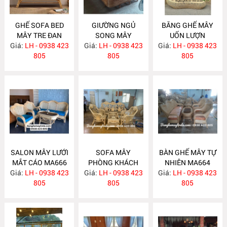
GHẾ SOFA BED
GIƯỜNG NGỦ
BĂNG GHẾ MÂY
MÂY TRE ĐAN
SONG MÂY
UỐN LƯỢN
Giá:
LH - 0938 423
MA671
Giá:
LH - 0938 423
MA670
Giá:
LH - 0938 423
MA667
805
805
805
SALON MÂY LƯỚI
SOFA MÂY
BÀN GHẾ MÂY TỰ
MẮT CÁO MA666
PHÒNG KHÁCH
NHIÊN MA664
Giá:
LH - 0938 423
Giá:
LH - 0938 423
MA665
Giá:
LH - 0938 423
805
805
805