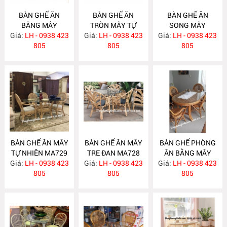
BÀN GHẾ ĂN
BÀN GHẾ ĂN
BÀN GHẾ ĂN
BẰNG MÂY
TRÒN MÂY TỰ
SONG MÂY
Giá:
LH - 0938 423
MA732
Giá:
NHIÊN MA731
LH - 0938 423
Giá:
LH - 0938 423
MA730
805
805
805
BÀN GHẾ ĂN MÂY
BÀN GHẾ ĂN MÂY
BÀN GHẾ PHÒNG
TỰ NHIÊN MA729
TRE ĐAN MA728
ĂN BẰNG MÂY
Giá:
LH - 0938 423
Giá:
LH - 0938 423
Giá:
LH - 0938 423
MA727
805
805
805