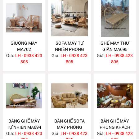
GIƯỜNG MÂY
SOFA MÂY TỰ
GHẾ MÂY THƯ
MA702
NHIÊN PHÒNG
GIÃN MA695
Giá:
LH - 0938 423
Giá:
KHÁCH MA697
LH - 0938 423
Giá:
LH - 0938 423
805
805
805
BĂNG GHẾ MÂY
BÀN GHẾ SOFA
BÀN GHẾ MÂY
TỰ NHIÊN MA694
MÂY PHÒNG
PHÒNG KHÁCH
Giá:
LH - 0938 423
Giá:
KHÁCH MA689
LH - 0938 423
Giá:
LH - 0938 423
MA688