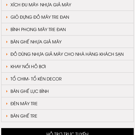
XÍCH ĐU MÂY- NHỰA GIẢ MÂY
GIỎ ĐỰNG ĐỒ MÂY TRE ĐAN
BÌNH PHONG MÂY TRE ĐAN
BÀN GHẾ NHỰA GIẢ MÂY
ĐỒ DÙNG NHỰA GIẢ MÂY CHO NHÀ HÀNG KHÁCH SẠN
KHAY NỔI HỒ BƠI
TỔ CHIM- TỔ KÉN DECOR
BÀN GHẾ LỤC BÌNH
ĐÈN MÂY TRE
BÀN GHẾ TRE
HỖ TRỢ TRỰC TUYẾN