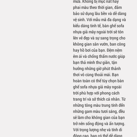
mưa. Không bị mục nát hay
phai màu theo thời gian, đảm
bảo sử dụng lâu bền và dễ dàng
vệ sinh. Với mẫu mã đa dạng và
kiểu dáng tinh tế, bàn ghế sofa
nhựa giả mây ngoài trời sẽ tôn
lên vẻ đẹp và sự sang trọng cho
không gian sân vườn, ban công
hay hồ bơi của bạn. Đệm nệm
êm ái và chống thấm nước giúp
bạn thả mình thư giãn, tận
hưởng những giờ phút thảnh
thơi vô cùng thoải mái. Bạn
hoàn toàn có thể tùy chọn bàn
ghế sofa nhựa giả mây ngoài
trời phù hợp với phong cách
trang trí và sở thích cá nhân. Từ
những tông màu trung tính đến
những gam màu tươi sáng, đều
sẽ làm cho không gian của bạn
trở nên sống động và ấn tượng.
Với trọng lượng nhẹ và tính di
động cao, bạn có thể dễ dàng