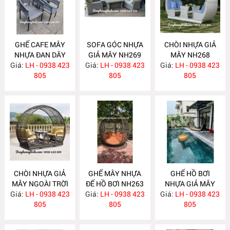
GHẾ CAFE MÂY
SOFA GÓC NHỰA
CHÒI NHỰA GIẢ
NHỰA ĐAN DÂY
GIẢ MÂY NH269
MÂY NH268
Giá:
DÙ NH272
LH - 0938 423
Giá:
LH - 0938 423
Giá:
LH - 0938 423
805
805
805
CHÒI NHỰA GIẢ
GHẾ MÂY NHỰA
GHẾ HỒ BƠI
MÂY NGOÀI TRỜI
ĐỂ HỒ BƠI NH263
NHỰA GIẢ MÂY
Giá:
LH - 0938 423
NH264
Giá:
LH - 0938 423
Giá:
LH - 0938 423
NH262
805
805
805