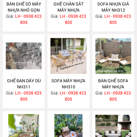
BÀN GHẾ SÒ MÂY
GHẾ CHÂN SẮT
SOFA NHỰA GIẢ
NHỰA NHỎ GỌN
MÂY NHỰA
MÂY NH312
Giá:
LH - 0938 423
NH314
Giá:
LH - 0938 423
NH313
Giá:
LH - 0938 423
805
805
805
GHẾ ĐAN DÂY DÙ
SOFA MÂY NHỰA
BÀN GHẾ SOFA
NH311
NH310
MÂY NHỰA
Giá:
LH - 0938 423
Giá:
LH - 0938 423
Giá:
LH - 0938 423
NH309
805
805
805