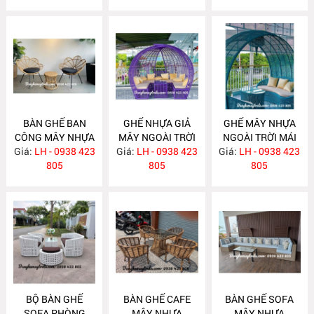
BÀN GHẾ BAN
GHẾ NHỰA GIẢ
GHẾ MÂY NHỰA
CÔNG MÂY NHỰA
MÂY NGOÀI TRỜI
NGOÀI TRỜI MÁI
Giá:
LH - 0938 423
NH294
Giá:
CÓ MÁI CHE
LH - 0938 423
Giá:
VÒM NH291
LH - 0938 423
805
NH292
805
805
BỘ BÀN GHẾ
BÀN GHẾ CAFE
BÀN GHẾ SOFA
SOFA PHÒNG
MÂY NHỰA
MÂY NHỰA