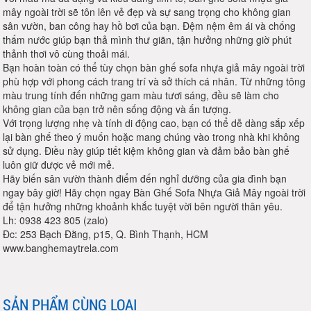
mây ngoài trời sẽ tôn lên vẻ đẹp và sự sang trọng cho không gian
sân vườn, ban công hay hồ bơi của bạn. Đệm nệm êm ái và chống
thấm nước giúp bạn thả mình thư giãn, tận hưởng những giờ phút
thảnh thơi vô cùng thoải mái.
Bạn hoàn toàn có thể tùy chọn bàn ghế sofa nhựa giả mây ngoài trời
phù hợp với phong cách trang trí và sở thích cá nhân. Từ những tông
màu trung tính đến những gam màu tươi sáng, đều sẽ làm cho
không gian của bạn trở nên sống động và ấn tượng.
Với trọng lượng nhẹ và tính di động cao, bạn có thể dễ dàng sắp xếp
lại bàn ghế theo ý muốn hoặc mang chúng vào trong nhà khi không
sử dụng. Điều này giúp tiết kiệm không gian và đảm bảo bàn ghế
luôn giữ được vẻ mới mẻ.
Hãy biến sân vườn thành điểm đến nghỉ dưỡng của gia đình bạn
ngay bây giờ! Hãy chọn ngay Bàn Ghế Sofa Nhựa Giả Mây ngoài trời
để tận hưởng những khoảnh khắc tuyệt vời bên người thân yêu.
Lh: 0938 423 805 (zalo)
Đc: 253 Bạch Đằng, p15, Q. Bình Thạnh, HCM
www.banghemaytrela.com
SẢN PHẨM CÙNG LOẠI