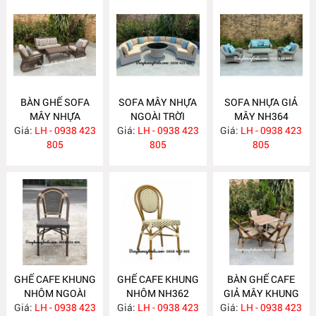
BÀN GHẾ SOFA
SOFA MÂY NHỰA
SOFA NHỰA GIẢ
MÂY NHỰA
NGOÀI TRỜI
MÂY NH364
Giá:
LH - 0938 423
NH366
Giá:
LH - 0938 423
NH365
Giá:
LH - 0938 423
805
805
805
GHẾ CAFE KHUNG
GHẾ CAFE KHUNG
BÀN GHẾ CAFE
NHÔM NGOÀI
NHÔM NH362
GIẢ MÂY KHUNG
Giá:
TRỜI NH363
LH - 0938 423
Giá:
LH - 0938 423
Giá:
NHÔM NH361
LH - 0938 423