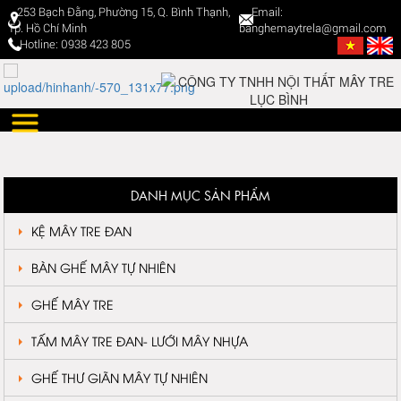
253 Bạch Đằng, Phường 15, Q. Bình Thạnh,
Email:
Tp. Hồ Chí Minh
banghemaytrela@gmail.com
Hotline: 0938 423 805
DANH MỤC SẢN PHẨM
KỆ MÂY TRE ĐAN
BÀN GHẾ MÂY TỰ NHIÊN
GHẾ MÂY TRE
TẤM MÂY TRE ĐAN- LƯỚI MÂY NHỰA
GHẾ THƯ GIÃN MÂY TỰ NHIÊN