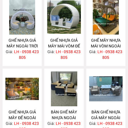
GHẾ NHỰA GIẢ
GHẾ NHỰA GIẢ
GHẾ MÂY NHỰA
MÂY NGOÀI TRỜI
MÂY MÁI VÒM ĐỂ
MÁI VÒM NGOÀI
Giá:
CÓ MÁI NH261
LH - 0938 423
Giá:
NGOÀI TRỜI
LH - 0938 423
Giá:
TRỜI NH259
LH - 0938 423
805
NH260
805
805
GHẾ NHỰA GIẢ
BÀN GHẾ MÂY
BÀN GHẾ NHỰA
MÂY ĐỂ NGOÀI
NHỰA NGOÀI
GIẢ MÂY NGOÀI
Giá:
TRỜI NH258
LH - 0938 423
Giá:
TRỜI NH257
LH - 0938 423
Giá:
TRỜI NH256
LH - 0938 423