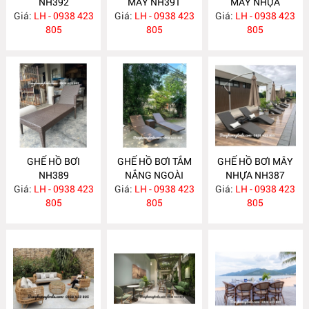
NH392
MÂY NH391
MÂY NHỰA
Giá:
LH - 0938 423
Giá:
LH - 0938 423
Giá:
LH - 0938 423
NH390
805
805
805
GHẾ HỒ BƠI
GHẾ HỒ BƠI TẮM
GHẾ HỒ BƠI MÂY
NH389
NẮNG NGOÀI
NHỰA NH387
Giá:
LH - 0938 423
Giá:
TRỜI NH388
LH - 0938 423
Giá:
LH - 0938 423
805
805
805