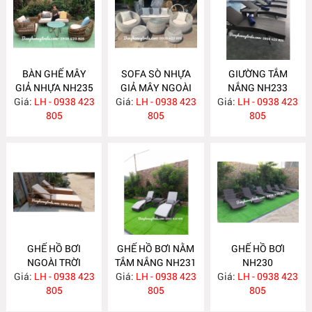
BÀN GHẾ MÂY
SOFA SÒ NHỰA
GIƯỜNG TẮM
GIẢ NHỰA NH235
GIẢ MÂY NGOÀI
NẮNG NH233
Giá:
LH - 0938 423
Giá:
TRỜI NH234
LH - 0938 423
Giá:
LH - 0938 423
805
805
805
GHẾ HỒ BƠI
GHẾ HỒ BƠI NẰM
GHẾ HỒ BƠI
NGOÀI TRỜI
TẮM NẮNG NH231
NH230
Giá:
LH - 0938 423
NH232
Giá:
LH - 0938 423
Giá:
LH - 0938 423
805
805
805