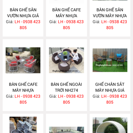
BÀN GHẾ SÂN
BÀN GHẾ CAFE
BÀN GHẾ SÂN
VƯỜN NHỰA GIẢ
MÂY NHỰA
VƯỜN MÂY NHỰA
Giá:
MÂY NH278
LH - 0938 423
Giá:
LH - 0938 423
NH277
Giá:
LH - 0938 423
NH276
805
805
805
BÀN GHẾ CAFE
BÀN GHẾ NGOÀI
GHẾ CHÂN SẮT
MÂY NHỰA
TRỜI NH274
MÂY NHỰA GIÁ
Giá:
NGOÀI TRỜI
LH - 0938 423
Giá:
LH - 0938 423
Giá:
RẺ NH273
LH - 0938 423
NH275
805
805
805