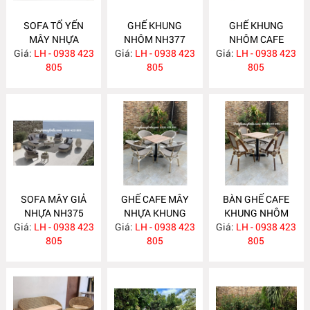
SOFA TỔ YẾN
GHẾ KHUNG
GHẾ KHUNG
MÂY NHỰA
NHÔM NH377
NHÔM CAFE
Giá:
LH - 0938 423
NH378
Giá:
LH - 0938 423
Giá:
LH - 0938 423
NH376
805
805
805
SOFA MÂY GIẢ
GHẾ CAFE MÂY
BÀN GHẾ CAFE
NHỰA NH375
NHỰA KHUNG
KHUNG NHÔM
Giá:
LH - 0938 423
Giá:
NHÔM NH374
LH - 0938 423
Giá:
MÂY NHỰA
LH - 0938 423
805
805
NH373
805