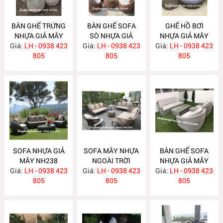
BÀN GHẾ TRỨNG
BÀN GHẾ SOFA
GHẾ HỒ BƠI
NHỰA GIẢ MÂY
SÒ NHỰA GIẢ
NHỰA GIẢ MÂY
Giá:
LH - 0938 423
NH242
Giá:
MÂY NGOÀI TRỜI
LH - 0938 423
Giá:
LH - 0938 423
NH239
805
GIÁ RẺ NH240
805
805
SOFA NHỰA GIẢ
SOFA MÂY NHỰA
BÀN GHẾ SOFA
MÂY NH238
NGOÀI TRỜI
NHỰA GIẢ MÂY
Giá:
LH - 0938 423
Giá:
LH - 0938 423
NH237
Giá:
LH - 0938 423
NH236
805
805
805