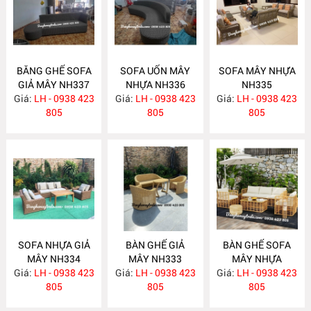
BĂNG GHẾ SOFA
SOFA UỐN MÂY
SOFA MÂY NHỰA
GIẢ MÂY NH337
NHỰA NH336
NH335
Giá:
LH - 0938 423
Giá:
LH - 0938 423
Giá:
LH - 0938 423
805
805
805
SOFA NHỰA GIẢ
BÀN GHẾ GIẢ
BÀN GHẾ SOFA
MÂY NH334
MÂY NH333
MÂY NHỰA
Giá:
LH - 0938 423
Giá:
LH - 0938 423
Giá:
LH - 0938 423
NH332
805
805
805