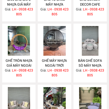
NHỰA GIẢ MÂY
MÂY NHỰA
DECOR CAFE
Giá:
LH - 0938 423
NH248
Giá:
LH - 0938 423
NH247
Giá:
LH - 0938 423
NH246
805
805
805
GHẾ TRÒN NHỰA
GHẾ MÂY NHỰA
BÀN GHẾ SOFA
GIẢ MÂY NGOÀI
NGOÀI TRỜI
SÒ MÂY NHỰA
Giá:
TRỜI NH245
LH - 0938 423
Giá:
LH - 0938 423
NH244
Giá:
NHỎ GỌN NH243
LH - 0938 423
805
805
805