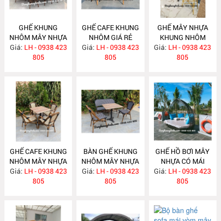
GHẾ KHUNG
GHẾ CAFE KHUNG
GHẾ MÂY NHỰA
NHÔM MÂY NHỰA
NHÔM GIÁ RẺ
KHUNG NHÔM
Giá:
LH - 0938 423
NH347
Giá:
LH - 0938 423
NH346
Giá:
LH - 0938 423
NH345
805
805
805
GHẾ CAFE KHUNG
BÀN GHẾ KHUNG
GHẾ HỒ BƠI MÂY
NHÔM MÂY NHỰA
NHÔM MÂY NHỰA
NHỰA CÓ MÁI
Giá:
LH - 0938 423
NH344
Giá:
LH - 0938 423
NH343
Giá:
LH - 0938 423
NH342
805
805
805