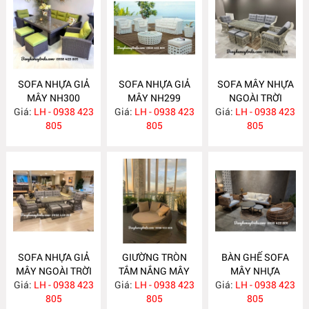
SOFA NHỰA GIẢ
SOFA NHỰA GIẢ
SOFA MÂY NHỰA
MÂY NH300
MÂY NH299
NGOÀI TRỜI
Giá:
LH - 0938 423
Giá:
LH - 0938 423
Giá:
LH - 0938 423
NH298
805
805
805
SOFA NHỰA GIẢ
GIƯỜNG TRÒN
BÀN GHẾ SOFA
MÂY NGOÀI TRỜI
TẮM NẮNG MÂY
MÂY NHỰA
Giá:
LH - 0938 423
NH297
Giá:
NHỰA NH296
LH - 0938 423
Giá:
LH - 0938 423
NH295
805
805
805