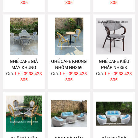
805
805
805
GHẾ CAFE GIẢ
GHẾ CAFE KHUNG
GHẾ CAFE KIỂU
MÂY KHUNG
NHÔM NH359
PHÁP NH358
Giá:
NHÔM NH360
LH - 0938 423
Giá:
LH - 0938 423
Giá:
LH - 0938 423
805
805
805