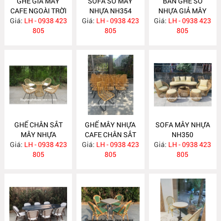
GHẾ GIẢ MÂY
SOFA SÒ MÂY
BÀN GHẾ SÒ
CAFE NGOÀI TRỜI
NHỰA NH354
NHỰA GIẢ MÂY
Giá:
KHUNG NHÔM
LH - 0938 423
Giá:
LH - 0938 423
Giá:
NGOÀI TRỜI
LH - 0938 423
NH357
805
805
NH353
805
GHẾ CHÂN SẮT
GHẾ MÂY NHỰA
SOFA MÂY NHỰA
MÂY NHỰA
CAFE CHÂN SẮT
NH350
Giá:
LH - 0938 423
NH352
Giá:
LH - 0938 423
NH351
Giá:
LH - 0938 423
805
805
805