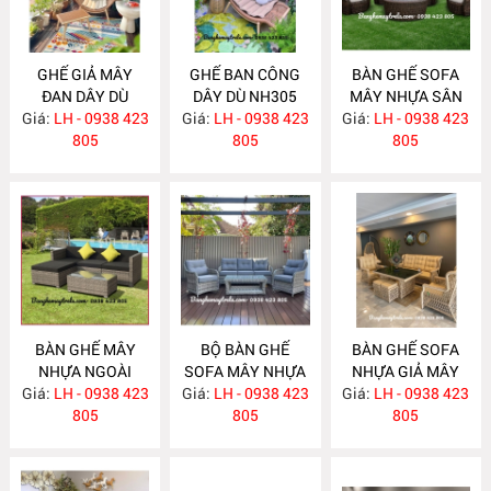
GHẾ GIẢ MÂY
GHẾ BAN CÔNG
BÀN GHẾ SOFA
ĐAN DÂY DÙ
DÂY DÙ NH305
MÂY NHỰA SÂN
Giá:
LH - 0938 423
NH306
Giá:
LH - 0938 423
Giá:
VƯỜN NH304
LH - 0938 423
805
805
805
BÀN GHẾ MÂY
BỘ BÀN GHẾ
BÀN GHẾ SOFA
NHỰA NGOÀI
SOFA MÂY NHỰA
NHỰA GIẢ MÂY
Giá:
TRỜI NH303
LH - 0938 423
Giá:
NGOÀI TRỜI
LH - 0938 423
Giá:
LH - 0938 423
NH301
805
NH302
805
805