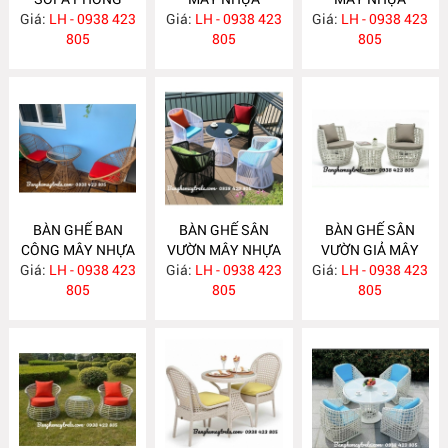
Giá:
KHÁCH MÂY
LH - 0938 423
Giá:
NGOÀI TRỜI
LH - 0938 423
Giá:
NGOÀI TRỜI
LH - 0938 423
NHỰA NH284
805
NH283
805
NH282
805
BÀN GHẾ BAN
BÀN GHẾ SÂN
BÀN GHẾ SÂN
CÔNG MÂY NHỰA
VƯỜN MÂY NHỰA
VƯỜN GIẢ MÂY
Giá:
GIÁ RẺ NH281
LH - 0938 423
Giá:
LH - 0938 423
NH280
Giá:
LH - 0938 423
NH279
805
805
805