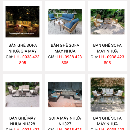
BÀN GHẾ SOFA
BÀN GHẾ SOFA
BÀN GHẾ SOFA
NHỰA GIẢ MÂY
MÂY NHỰA
MÂY NHỰA
Giá:
LH - 0938 423
NH331
Giá:
LH - 0938 423
NH330
Giá:
LH - 0938 423
NH329
805
805
805
BÀN GHẾ MÂY
SOFA MÂY NHỰA
BÀN GHẾ SOFA
NHỰA NH328
NH327
MÂY NHỰA
Giá:
LH - 0938 423
Giá:
LH - 0938 423
Giá:
LH - 0938 423
NH326