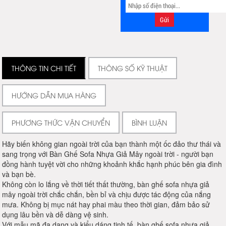
THÔNG TIN CHI TIẾT
THÔNG SỐ KỸ THUẬT
HƯỚNG DẪN MUA HÀNG
PHƯƠNG THỨC VẬN CHUYỂN
BÌNH LUẬN
Hãy biến không gian ngoài trời của bạn thành một ốc đảo thư thái và
sang trọng với Bàn Ghế Sofa Nhựa Giả Mây ngoài trời - người bạn
đồng hành tuyệt vời cho những khoảnh khắc hạnh phúc bên gia đình
và bạn bè.
Không còn lo lắng về thời tiết thất thường, bàn ghế sofa nhựa giả
mây ngoài trời chắc chắn, bền bỉ và chịu được tác động của nắng
mưa. Không bị mục nát hay phai màu theo thời gian, đảm bảo sử
dụng lâu bền và dễ dàng vệ sinh.
Với mẫu mã đa dạng và kiểu dáng tinh tế, bàn ghế sofa nhựa giả