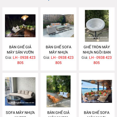
BÀN GHẾ GIẢ
BÀN GHẾ SOFA
GHẾ TRÒN MÂY
MÂY SÂN VƯỜN
MÂY NHỰA
NHỰA NGỒI BAN
Giá:
LH - 0938 423
NH407
Giá:
LH - 0938 423
NH406
Giá:
CÔNG NH394
LH - 0938 423
805
805
805
SOFA MÂY NHỰA
BÀN GHẾ GIẢ
BÀN GHẾ SOFA