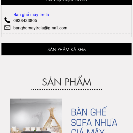
Bàn ghế mây tre lá
0938423805
banghemaytrela@gmail.com
SẢN PHẨM ĐÃ XEM
SẢN PHẨM
BÀN GHẾ
SOFA NHỰA
GIẢ MÂY