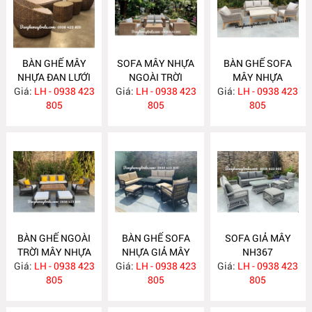
BÀN GHẾ MÂY
SOFA MÂY NHỰA
BÀN GHẾ SOFA
NHỰA ĐAN LƯỚI
NGOÀI TRỜI
MÂY NHỰA
Giá:
MẮT CÁO NH372
LH - 0938 423
Giá:
LH - 0938 423
NH371
Giá:
LH - 0938 423
NH370
805
805
805
BÀN GHẾ NGOÀI
BÀN GHẾ SOFA
SOFA GIẢ MÂY
TRỜI MÂY NHỰA
NHỰA GIẢ MÂY
NH367
Giá:
LH - 0938 423
NH369
Giá:
LH - 0938 423
NH368
Giá:
LH - 0938 423
805
805
805