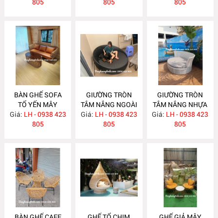
805
805
805
BÀN GHẾ SOFA
GIƯỜNG TRÒN
GIƯỜNG TRÒN
TỔ YẾN MÂY
TẮM NẮNG NGOÀI
TẮM NẮNG NHỰA
Giá:
NHỰA NH254
LH - 0938 423
Giá:
TRỜI NH250
LH - 0938 423
Giá:
GIẢ MÂY NH249
LH - 0938 423
805
805
805
BÀN GHẾ CAFE
GHẾ TỔ CHIM
GHẾ GIẢ MÂY