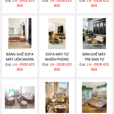
Giá:
LH - 0938 423
Giá:
LH - 0938 423
Giá:
LH - 0938 423
MA597
805
805
805
BĂNG GHẾ SOFA
SOFA MÂY TỰ
BÀN GHẾ MÂY
MÂY UỐN MA596
NHIÊN PHÒNG
TRE ĐAN TỰ
Giá:
LH - 0938 423
Giá:
KHÁCH MA588
LH - 0938 423
Giá:
NHIÊN MA587
LH - 0938 423
805
805
805