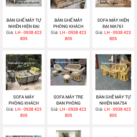
BÀN GHẾ MÂY TỰ
BÀN GHẾ MÂY
SOFA MÂY HIỆN
NHIÊN HIỆN ĐẠI
PHÒNG KHÁCH
ĐẠI MA761
Giá:
LH - 0938 423
MA763
Giá:
LH - 0938 423
MA762
Giá:
LH - 0938 423
805
805
805
SOFA MÂY
SOFA MÂY TRE
BÀN GHẾ MÂY TỰ
PHÒNG KHÁCH
ĐAN PHÒNG
NHIÊN MA754
Giá:
LH - 0938 423
MA760
Giá:
KHÁCH MA755
LH - 0938 423
Giá:
LH - 0938 423
805
805
805