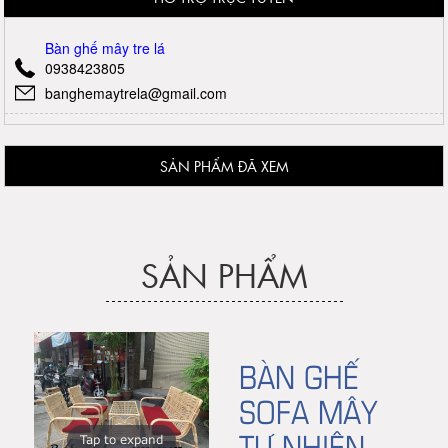
Bàn ghế mây tre lá
0938423805
banghemaytrela@gmail.com
SẢN PHẨM ĐÃ XEM
SẢN PHẨM
BÀN GHẾ
SOFA MÂY
TỰ NHIÊN
Tap to expand