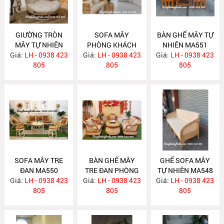
GIƯỜNG TRÒN
SOFA MÂY
BÀN GHẾ MÂY TỰ
MÂY TỰ NHIÊN
PHÒNG KHÁCH
NHIÊN MA551
Giá:
LH - 0938 423
MA563
Giá:
LH - 0938 423
MA557
Giá:
LH - 0938 423
805
805
805
SOFA MÂY TRE
BÀN GHẾ MÂY
GHẾ SOFA MÂY
ĐAN MA550
TRE ĐAN PHÒNG
TỰ NHIÊN MA548
Giá:
LH - 0938 423
Giá:
KHÁCH MA549
LH - 0938 423
Giá:
LH - 0938 423
805
805
805