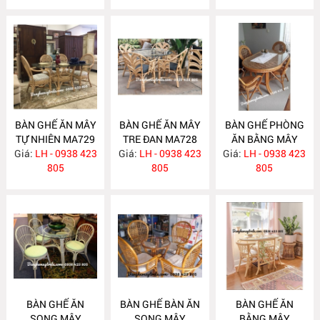
BÀN GHẾ ĂN MÂY
BÀN GHẾ ĂN MÂY
BÀN GHẾ PHÒNG
TỰ NHIÊN MA729
TRE ĐAN MA728
ĂN BẰNG MÂY
Giá:
LH - 0938 423
Giá:
LH - 0938 423
Giá:
LH - 0938 423
MA727
805
805
805
BÀN GHẾ ĂN
BÀN GHẾ BÀN ĂN
BÀN GHẾ ĂN
SONG MÂY
SONG MÂY
BẰNG MÂY