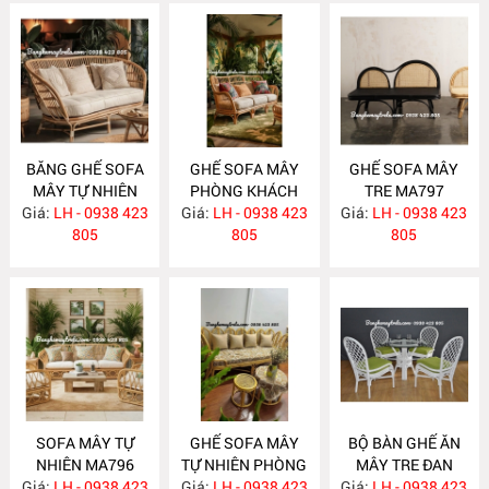
BĂNG GHẾ SOFA
GHẾ SOFA MÂY
GHẾ SOFA MÂY
MÂY TỰ NHIÊN
PHÒNG KHÁCH
TRE MA797
Giá:
PHÒNG KHÁCH
LH - 0938 423
Giá:
LH - 0938 423
MA798
Giá:
LH - 0938 423
MA799
805
805
805
SOFA MÂY TỰ
GHẾ SOFA MÂY
BỘ BÀN GHẾ ĂN
NHIÊN MA796
TỰ NHIÊN PHÒNG
MÂY TRE ĐAN
Giá:
LH - 0938 423
Giá:
KHÁCH MA795
LH - 0938 423
Giá:
LH - 0938 423
MA784