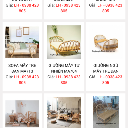
Giá:
LH - 0938 423
MA726
Giá:
LH - 0938 423
MA725
Giá:
LH - 0938 423
MA724
805
805
805
SOFA MÂY TRE
GIƯỜNG MÂY TỰ
GIƯỜNG NGỦ
ĐAN MA713
NHIÊN MA704
MÂY TRE ĐAN
Giá:
LH - 0938 423
Giá:
LH - 0938 423
Giá:
LH - 0938 423
MA703
805
805
805