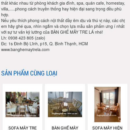
thất khác nhau từ phòng khách gia đình, spa, quán cafe, homestay,
villa,.....phong cách truyền thống hay hiện đại sang trọng đều phù
hợp.
Nếu yêu thích phong cách nội thất đầy êm dịu và thú vị này, các chị
em hãy ghé qua, nhìn ngắm và chọn lựa mẫu sản phẩm ưng í nhất
với sự tư vấn kỹ lưỡng của BÀN GHẾ MÂY TRE LÁ nhé!
Lh: 0938 423 805 (zalo)
Đc: 1s Đinh Bộ Lĩnh, p15, Q. Bình Thạnh, HCM
www.banghemaytrela.com
SẢN PHẨM CÙNG LOẠI
SOFA MÂY TRE
BÀN GHẾ MÂY
SOFA MÂY HIỆN