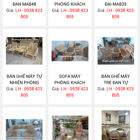
ĐAN MA848
PHÒNG KHÁCH
ĐẠI MA835
Giá:
LH - 0938 423
Giá:
LH - 0938 423
MA839
Giá:
LH - 0938 423
805
805
805
BÀN GHẾ MÂY TỰ
SOFA MÂY
BÀN GHẾ MÂY
NHIÊN PHÒNG
PHÒNG KHÁCH
TRE ĐAN TỰ
Giá:
KHÁCH MA834
LH - 0938 423
Giá:
HIỆN ĐẠI MA833
LH - 0938 423
Giá:
NHIÊN MA832
LH - 0938 423
805
805
805