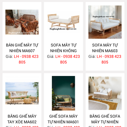
BÀN GHẾ MÂY TỰ
SOFA MÂY TỰ
SOFA MÂY TỰ
NHIÊN MA607
NHIÊN KHÔNG
NHIÊN MA603
Giá:
LH - 0938 423
Giá:
TỰA MA604
LH - 0938 423
Giá:
LH - 0938 423
805
805
805
BĂNG GHẾ MÂY
GHẾ SOFA MÂY
BĂNG GHẾ SOFA
TAY XÒE MA602
TỰ NHIÊN MA601
MÂY TỰ NHIÊN