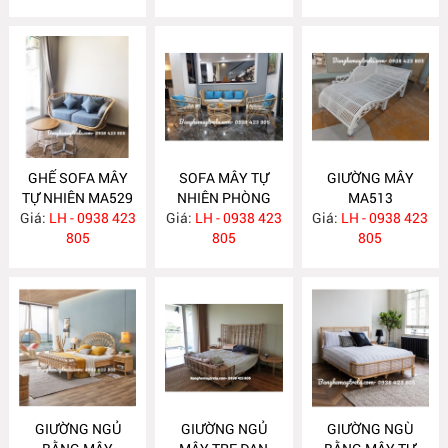
GHẾ SOFA MÂY
SOFA MÂY TỰ
GIƯỜNG MÂY
TỰ NHIÊN MA529
NHIÊN PHÒNG
MA513
Giá:
LH - 0938 423
Giá:
KHÁCH KIỂU HIỆN
LH - 0938 423
Giá:
LH - 0938 423
805
ĐẠI MA523
805
805
GIƯỜNG NGỦ
GIƯỜNG NGỦ
GIƯỜNG NGÙ