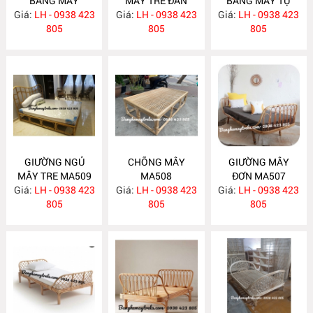
BẰNG MÂY
MÂY TRE ĐAN
BẰNG MÂY TỰ
Giá:
LH - 0938 423
MA512
Giá:
LH - 0938 423
MA511
Giá:
NHIÊN MA510
LH - 0938 423
805
805
805
GIƯỜNG NGỦ
CHÕNG MÂY
GIƯỜNG MÂY
MÂY TRE MA509
MA508
ĐƠN MA507
Giá:
LH - 0938 423
Giá:
LH - 0938 423
Giá:
LH - 0938 423
805
805
805