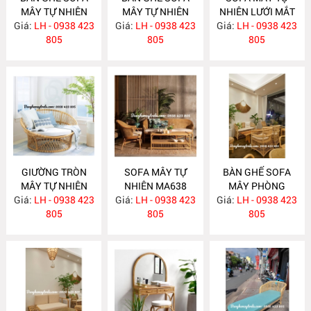
MÂY TỰ NHIÊN
MÂY TỰ NHIÊN
NHIÊN LƯỚI MẮT
Giá:
LH - 0938 423
MA663
Giá:
LH - 0938 423
MA657
Giá:
CÁO MA656
LH - 0938 423
805
805
805
GIƯỜNG TRÒN
SOFA MÂY TỰ
BÀN GHẾ SOFA
MÂY TỰ NHIÊN
NHIÊN MA638
MÂY PHÒNG
Giá:
LH - 0938 423
MA652
Giá:
LH - 0938 423
Giá:
KHÁCH HIỆN ĐẠI
LH - 0938 423
805
805
MA637
805