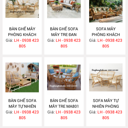
BÀN GHẾ MÂY
BÀN GHẾ SOFA
SOFA MÂY
PHÒNG KHÁCH
MÂY TRE ĐAN
PHÒNG KHÁCH
Giá:
NHỎ GỌN MA814
LH - 0938 423
Giá:
LH - 0938 423
MA813
Giá:
LH - 0938 423
MA812
805
805
805
BÀN GHẾ SOFA
BÀN GHẾ SOFA
SOFA MÂY TỰ
MÂY TỰ NHIÊN
MÂY TRE MA801
NHIÊN PHÒNG
Giá:
PHÒNG KHÁCH
LH - 0938 423
Giá:
LH - 0938 423
Giá:
KHÁCH MA800
LH - 0938 423
MA811
805
805
805