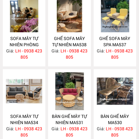
SOFA MÂY TỰ
GHẾ SOFA MÂY
GHẾ SOFA MÂY
NHIÊN PHÒNG
TỰ NHIÊN MA538
SPA MA537
Giá:
KHÁCH MA547
LH - 0938 423
Giá:
LH - 0938 423
Giá:
LH - 0938 423
805
805
805
SOFA MÂY TỰ
BÀN GHẾ MÂY TỰ
BÀN GHẾ MÂY
NHIÊN MA534
NHIÊN MA531
MA530
Giá:
LH - 0938 423
Giá:
LH - 0938 423
Giá:
LH - 0938 423
805
805
805