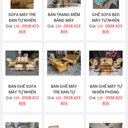
SOFA MÂY TRE
BÀN TRANG ĐIỂM
GHẾ SOFA BED
ĐAN TỰ NHIÊN
BẰNG MÂY
MÂY TỰ NHIÊN
Giá:
LH - 0938 423
MA636
Giá:
LH - 0938 423
MA635
Giá:
LH - 0938 423
MA625
805
805
805
BÀN GHẾ SOFA
BÀN GHẾ MÂY
BÀN GHẾ MÂY TỰ
MÂY TỰ NHIÊN
TRE ĐAN TỰ
NHIÊN PHÒNG
Giá:
PHÒNG KHÁCH
LH - 0938 423
Giá:
NHIÊN MA622
LH - 0938 423
Giá:
KHÁCH LƯỚI MẮT
LH - 0938 423
MA624
805
805
CÁO MA621
805