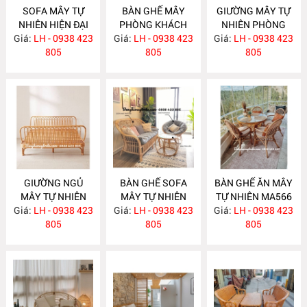
SOFA MÂY TỰ
BÀN GHẾ MÂY
GIƯỜNG MÂY TỰ
NHIÊN HIỆN ĐẠI
PHÒNG KHÁCH
NHIÊN PHÒNG
Giá:
LH - 0938 423
MA586
Giá:
NHỎ GỌN MA585
LH - 0938 423
Giá:
NGỦ MA584
LH - 0938 423
805
805
805
GIƯỜNG NGỦ
BÀN GHẾ SOFA
BÀN GHẾ ĂN MÂY
MÂY TỰ NHIÊN
MÂY TỰ NHIÊN
TỰ NHIÊN MA566
Giá:
LH - 0938 423
MA583
Giá:
LH - 0938 423
MA568
Giá:
LH - 0938 423
805
805
805