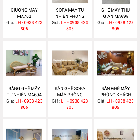
GIƯỜNG MÂY
SOFA MÂY TỰ
GHẾ MÂY THƯ
MA702
NHIÊN PHÒNG
GIÃN MA695
Giá:
LH - 0938 423
Giá:
KHÁCH MA697
LH - 0938 423
Giá:
LH - 0938 423
805
805
805
BĂNG GHẾ MÂY
BÀN GHẾ SOFA
BÀN GHẾ MÂY
TỰ NHIÊN MA694
MÂY PHÒNG
PHÒNG KHÁCH
Giá:
LH - 0938 423
Giá:
KHÁCH MA689
LH - 0938 423
Giá:
LH - 0938 423
MA688
805
805
805