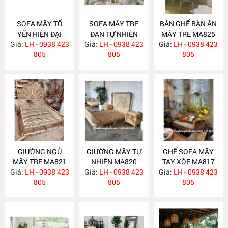
SOFA MÂY TỔ
SOFA MÂY TRE
BÀN GHẾ BÀN ĂN
YẾN HIỆN ĐẠI
ĐAN TỰ NHIÊN
MÂY TRE MA825
Giá:
LH - 0938 423
MA831
Giá:
LH - 0938 423
MA830
Giá:
LH - 0938 423
805
805
805
GIƯỜNG NGỦ
GIƯỜNG MÂY TỰ
GHẾ SOFA MÂY
MÂY TRE MA821
NHIÊN MA820
TAY XÒE MA817
Giá:
LH - 0938 423
Giá:
LH - 0938 423
Giá:
LH - 0938 423
805
805
805