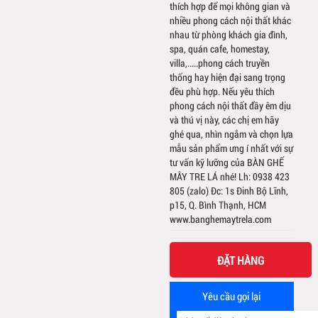
thích hợp để mọi không gian và
nhiều phong cách nội thất khác
nhau từ phòng khách gia đình,
spa, quán cafe, homestay,
villa,.....phong cách truyền
thống hay hiện đại sang trọng
đều phù hợp. Nếu yêu thích
phong cách nội thất đầy êm dịu
và thú vị này, các chị em hãy
ghé qua, nhìn ngắm và chọn lựa
mẫu sản phẩm ưng í nhất với sự
tư vấn kỹ lưỡng của BÀN GHẾ
MÂY TRE LÁ nhé! Lh: 0938 423
805 (zalo) Đc: 1s Đinh Bộ Lĩnh,
p15, Q. Bình Thạnh, HCM
www.banghemaytrela.com
ĐẶT HÀNG
Yêu cầu gọi lại