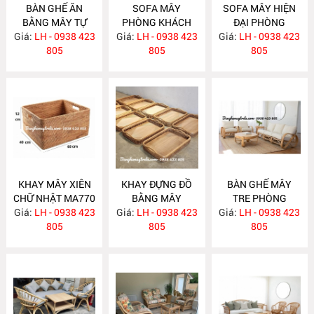
BÀN GHẾ ĂN
SOFA MÂY
SOFA MÂY HIỆN
BẰNG MÂY TỰ
PHÒNG KHÁCH
ĐẠI PHÒNG
Giá:
NHIÊN MA780
LH - 0938 423
Giá:
KIỂU DÁNG ĐƠN
LH - 0938 423
Giá:
KHÁCH MA777
LH - 0938 423
805
GIẢN MA778
805
805
KHAY MÂY XIÊN
KHAY ĐỰNG ĐỒ
BÀN GHẾ MÂY
CHỮ NHẬT MA770
BẰNG MÂY
TRE PHÒNG
Giá:
LH - 0938 423
Giá:
LH - 0938 423
MA769
Giá:
KHÁCH MA764
LH - 0938 423
805
805
805