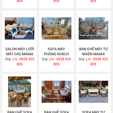
805
805
805
SALON MÂY LƯỚI
SOFA MÂY
BÀN GHẾ MÂY TỰ
MẮT CÁO MA666
PHÒNG KHÁCH
NHIÊN MA664
Giá:
LH - 0938 423
Giá:
LH - 0938 423
MA665
Giá:
LH - 0938 423
805
805
805
BÀN GHẾ SOFA
BÀN GHẾ SOFA
SOFA MÂY TỰ