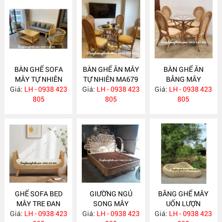
BÀN GHẾ SOFA
BÀN GHẾ ĂN MÂY
BÀN GHẾ ĂN
MÂY TỰ NHIÊN
TỰ NHIÊN MA679
BẰNG MÂY
Giá:
LH - 0938 423
MA681
Giá:
LH - 0938 423
Giá:
LH - 0938 423
MA678
805
805
805
GHẾ SOFA BED
GIƯỜNG NGỦ
BĂNG GHẾ MÂY
MÂY TRE ĐAN
SONG MÂY
UỐN LƯỢN
Giá:
LH - 0938 423
MA671
Giá:
LH - 0938 423
MA670
Giá:
LH - 0938 423
MA667