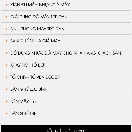
XÍCH ĐU MÂY- NHỰA GIẢ MÂY
GIỎ ĐỰNG ĐỒ MÂY TRE ĐAN
BÌNH PHONG MÂY TRE ĐAN
BÀN GHẾ NHỰA GIẢ MÂY
ĐỒ DÙNG NHỰA GIẢ MÂY CHO NHÀ HÀNG KHÁCH SẠN
KHAY NỔI HỒ BƠI
TỔ CHIM- TỔ KÉN DECOR
BÀN GHẾ LỤC BÌNH
ĐÈN MÂY TRE
BÀN GHẾ TRE
HỖ TRỢ TRỰC TUYẾN