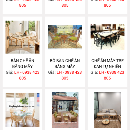
805
805
805
BÀN GHẾ ĂN
BỘ BÀN GHẾ ĂN
GHẾ ĂN MÂY TRE
BĂNG MÂY
BẰNG MÂY
ĐAN TỰ NHIÊN
Giá:
LH - 0938 423
MA783
Giá:
LH - 0938 423
MA782
Giá:
LH - 0938 423
MA781
805
805
805