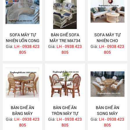
SOFA MÂY TỰ
BÀN GHẾ SOFA
SOFA MÂY TỰ
NHIÊN UỐN CONG
MÂY TRE MA734
NHIÊN CHO
Giá:
LH - 0938 423
MA743
Giá:
LH - 0938 423
Giá:
PHÒNG KHÁCH
LH - 0938 423
805
805
MA733
805
BÀN GHẾ ĂN
BÀN GHẾ ĂN
BÀN GHẾ ĂN
BẰNG MÂY
TRÒN MÂY TỰ
SONG MÂY
Giá:
LH - 0938 423
MA732
Giá:
NHIÊN MA731
LH - 0938 423
Giá:
LH - 0938 423
MA730
805
805
805