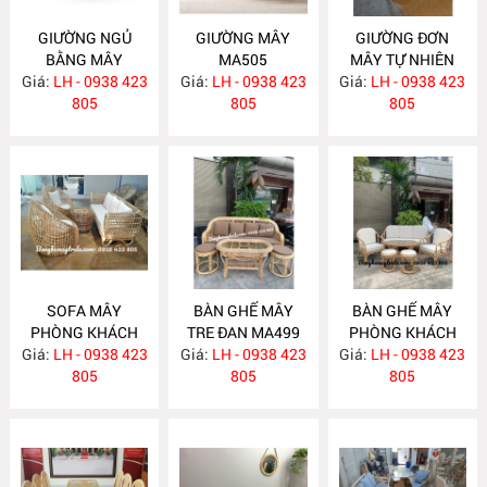
GIƯỜNG NGỦ
GIƯỜNG MÂY
GIƯỜNG ĐƠN
BẰNG MÂY
MA505
MÂY TỰ NHIÊN
Giá:
LH - 0938 423
MA506
Giá:
LH - 0938 423
Giá:
LH - 0938 423
MA504
805
805
805
SOFA MÂY
BÀN GHẾ MÂY
BÀN GHẾ MÂY
PHÒNG KHÁCH
TRE ĐAN MA499
PHÒNG KHÁCH
Giá:
KIỂU HIỆN ĐẠI
LH - 0938 423
Giá:
LH - 0938 423
Giá:
KIỂU HIỆN ĐẠI
LH - 0938 423
MA502
805
805
MA493
805