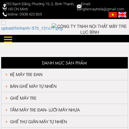
253 Bạch Đằng, Phường 15, Q. Bình Thạnh,
Email:
Tp. Hồ Chí Minh
banghemaytrela@gmail.com
Hotline: 0938 423 805
DANH MỤC SẢN PHẨM
KỆ MÂY TRE ĐAN
BÀN GHẾ MÂY TỰ NHIÊN
GHẾ MÂY TRE
TẤM MÂY TRE ĐAN- LƯỚI MÂY NHỰA
GHẾ THƯ GIÃN MÂY TỰ NHIÊN