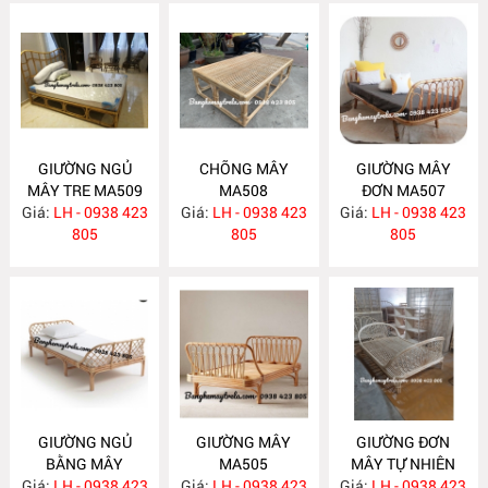
GIƯỜNG NGỦ
CHÕNG MÂY
GIƯỜNG MÂY
MÂY TRE MA509
MA508
ĐƠN MA507
Giá:
LH - 0938 423
Giá:
LH - 0938 423
Giá:
LH - 0938 423
805
805
805
GIƯỜNG NGỦ
GIƯỜNG MÂY
GIƯỜNG ĐƠN
BẰNG MÂY
MA505
MÂY TỰ NHIÊN
Giá:
LH - 0938 423
MA506
Giá:
LH - 0938 423
Giá:
LH - 0938 423
MA504