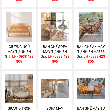
GIƯỜNG NGỦ
BÀN GHẾ SOFA
BÀN GHẾ ĂN MÂY
MÂY TỰ NHIÊN
MÂY TỰ NHIÊN
TỰ NHIÊN MA566
Giá:
LH - 0938 423
MA583
Giá:
LH - 0938 423
MA568
Giá:
LH - 0938 423
805
805
805
GIƯỜNG TRÒN
SOFA MÂY
BÀN GHẾ MÂY TỰ