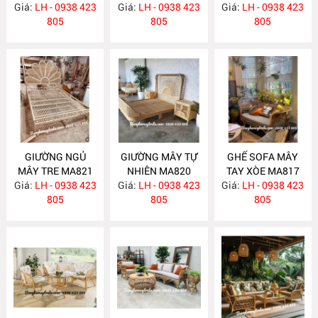
Giá:
LH - 0938 423
MA831
Giá:
LH - 0938 423
MA830
Giá:
LH - 0938 423
805
805
805
GIƯỜNG NGỦ
GIƯỜNG MÂY TỰ
GHẾ SOFA MÂY
MÂY TRE MA821
NHIÊN MA820
TAY XÒE MA817
Giá:
LH - 0938 423
Giá:
LH - 0938 423
Giá:
LH - 0938 423
805
805
805