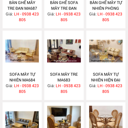
BÀN GHẾ MÂY
BÀN GHẾ SOFA
BÀN GHẾ MÂY TỰ
TRE ĐAN MA687
MÂY TRE ĐAN
NHIÊN PHÒNG
Giá:
LH - 0938 423
Giá:
LH - 0938 423
MA686
Giá:
KHÁCH MA685
LH - 0938 423
805
805
805
SOFA MÂY TỰ
SOFA MÂY TRE
SOFA MÂY TỰ
NHIÊN MA684
MA683
NHIÊN HIỆN ĐẠI
Giá:
LH - 0938 423
Giá:
LH - 0938 423
Giá:
LH - 0938 423
MA682
805
805
805