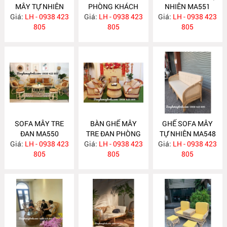
MÂY TỰ NHIÊN
PHÒNG KHÁCH
NHIÊN MA551
Giá:
LH - 0938 423
MA563
Giá:
LH - 0938 423
MA557
Giá:
LH - 0938 423
805
805
805
SOFA MÂY TRE
BÀN GHẾ MÂY
GHẾ SOFA MÂY
ĐAN MA550
TRE ĐAN PHÒNG
TỰ NHIÊN MA548
Giá:
LH - 0938 423
Giá:
KHÁCH MA549
LH - 0938 423
Giá:
LH - 0938 423
805
805
805