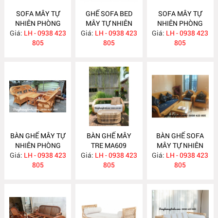
SOFA MÂY TỰ
GHẾ SOFA BED
SOFA MÂY TỰ
NHIÊN PHÒNG
MÂY TỰ NHIÊN
NHIÊN PHÒNG
Giá:
KHÁCH MA620
LH - 0938 423
Giá:
LH - 0938 423
MA615
Giá:
KHÁCH MA612
LH - 0938 423
805
805
805
BÀN GHẾ MÂY TỰ
BÀN GHẾ MÂY
BÀN GHẾ SOFA
NHIÊN PHÒNG
TRE MA609
MÂY TỰ NHIÊN
Giá:
KHÁCH MA610
LH - 0938 423
Giá:
LH - 0938 423
Giá:
PHÒNG KHÁCH
LH - 0938 423
805
805
MA608
805