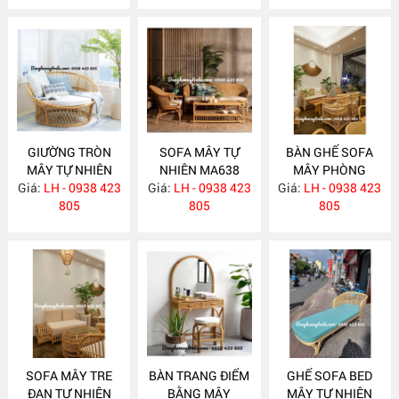
GIƯỜNG TRÒN
SOFA MÂY TỰ
BÀN GHẾ SOFA
MÂY TỰ NHIÊN
NHIÊN MA638
MÂY PHÒNG
Giá:
LH - 0938 423
MA652
Giá:
LH - 0938 423
Giá:
KHÁCH HIỆN ĐẠI
LH - 0938 423
805
805
MA637
805
SOFA MÂY TRE
BÀN TRANG ĐIỂM
GHẾ SOFA BED
ĐAN TỰ NHIÊN
BẰNG MÂY
MÂY TỰ NHIÊN