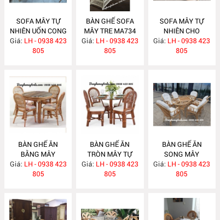
SOFA MÂY TỰ
BÀN GHẾ SOFA
SOFA MÂY TỰ
NHIÊN UỐN CONG
MÂY TRE MA734
NHIÊN CHO
Giá:
LH - 0938 423
MA743
Giá:
LH - 0938 423
Giá:
PHÒNG KHÁCH
LH - 0938 423
805
805
MA733
805
BÀN GHẾ ĂN
BÀN GHẾ ĂN
BÀN GHẾ ĂN
BẰNG MÂY
TRÒN MÂY TỰ
SONG MÂY
Giá:
LH - 0938 423
MA732
Giá:
NHIÊN MA731
LH - 0938 423
Giá:
LH - 0938 423
MA730
805
805
805