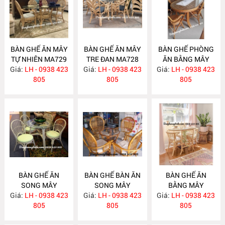
BÀN GHẾ ĂN MÂY
BÀN GHẾ ĂN MÂY
BÀN GHẾ PHÒNG
TỰ NHIÊN MA729
TRE ĐAN MA728
ĂN BẰNG MÂY
Giá:
LH - 0938 423
Giá:
LH - 0938 423
Giá:
LH - 0938 423
MA727
805
805
805
BÀN GHẾ ĂN
BÀN GHẾ BÀN ĂN
BÀN GHẾ ĂN
SONG MÂY
SONG MÂY
BẰNG MÂY
Giá:
LH - 0938 423
MA726
Giá:
LH - 0938 423
MA725
Giá:
LH - 0938 423
MA724
805
805
805