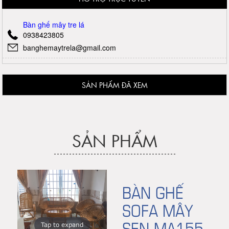
Bàn ghế mây tre lá
0938423805
banghemaytrela@gmail.com
SẢN PHẨM ĐÃ XEM
SẢN PHẨM
BÀN GHẾ
SOFA MÂY
SEN MA155
Tap to expand