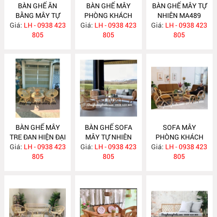
BÀN GHẾ ĂN
BÀN GHẾ MÂY
BÀN GHẾ MÂY TỰ
BẰNG MÂY TỰ
PHÒNG KHÁCH
NHIÊN MA489
Giá:
NHIÊN MA492
LH - 0938 423
Giá:
LH - 0938 423
MA490
Giá:
LH - 0938 423
805
805
805
BÀN GHẾ MÂY
BÀN GHẾ SOFA
SOFA MÂY
TRE ĐAN HIỆN ĐẠI
MÂY TỰ NHIÊN
PHÒNG KHÁCH
Giá:
LH - 0938 423
MA488
Giá:
LH - 0938 423
MA487
Giá:
LH - 0938 423
MA486
805
805
805