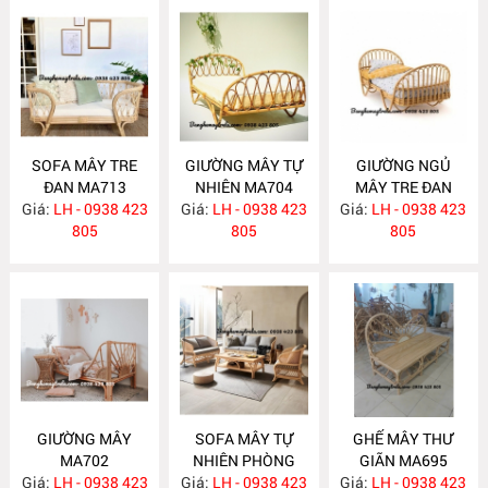
SOFA MÂY TRE
GIƯỜNG MÂY TỰ
GIƯỜNG NGỦ
ĐAN MA713
NHIÊN MA704
MÂY TRE ĐAN
Giá:
LH - 0938 423
Giá:
LH - 0938 423
Giá:
LH - 0938 423
MA703
805
805
805
GIƯỜNG MÂY
SOFA MÂY TỰ
GHẾ MÂY THƯ
MA702
NHIÊN PHÒNG
GIÃN MA695
Giá:
LH - 0938 423
Giá:
KHÁCH MA697
LH - 0938 423
Giá:
LH - 0938 423