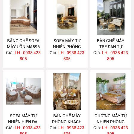
BĂNG GHẾ SOFA
SOFA MÂY TỰ
BÀN GHẾ MÂY
MÂY UỐN MA596
NHIÊN PHÒNG
TRE ĐAN TỰ
Giá:
LH - 0938 423
Giá:
KHÁCH MA588
LH - 0938 423
Giá:
NHIÊN MA587
LH - 0938 423
805
805
805
SOFA MÂY TỰ
BÀN GHẾ MÂY
GIƯỜNG MÂY TỰ
NHIÊN HIỆN ĐẠI
PHÒNG KHÁCH
NHIÊN PHÒNG
Giá:
LH - 0938 423
MA586
Giá:
NHỎ GỌN MA585
LH - 0938 423
Giá:
NGỦ MA584
LH - 0938 423
805
805
805