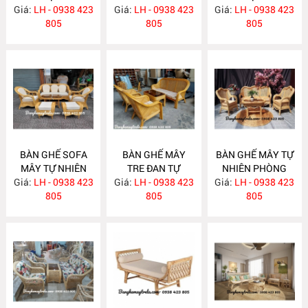
Giá:
LH - 0938 423
MA636
Giá:
LH - 0938 423
MA635
Giá:
LH - 0938 423
MA625
805
805
805
BÀN GHẾ SOFA
BÀN GHẾ MÂY
BÀN GHẾ MÂY TỰ
MÂY TỰ NHIÊN
TRE ĐAN TỰ
NHIÊN PHÒNG
Giá:
PHÒNG KHÁCH
LH - 0938 423
Giá:
NHIÊN MA622
LH - 0938 423
Giá:
KHÁCH LƯỚI MẮT
LH - 0938 423
MA624
805
805
CÁO MA621
805