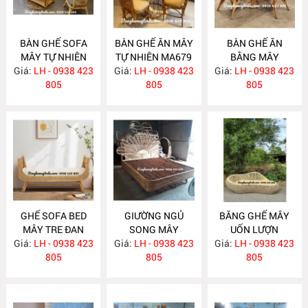
BÀN GHẾ SOFA
BÀN GHẾ ĂN MÂY
BÀN GHẾ ĂN
MÂY TỰ NHIÊN
TỰ NHIÊN MA679
BẰNG MÂY
Giá:
LH - 0938 423
MA681
Giá:
LH - 0938 423
Giá:
LH - 0938 423
MA678
805
805
805
GHẾ SOFA BED
GIƯỜNG NGỦ
BĂNG GHẾ MÂY
MÂY TRE ĐAN
SONG MÂY
UỐN LƯỢN
Giá:
LH - 0938 423
MA671
Giá:
LH - 0938 423
MA670
Giá:
LH - 0938 423
MA667
805
805
805