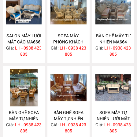
SALON MÂY LƯỚI
SOFA MÂY
BÀN GHẾ MÂY TỰ
MẮT CÁO MA666
PHÒNG KHÁCH
NHIÊN MA664
Giá:
LH - 0938 423
Giá:
LH - 0938 423
MA665
Giá:
LH - 0938 423
805
805
805
BÀN GHẾ SOFA
BÀN GHẾ SOFA
SOFA MÂY TỰ
MÂY TỰ NHIÊN
MÂY TỰ NHIÊN
NHIÊN LƯỚI MẮT
Giá:
LH - 0938 423
MA663
Giá:
LH - 0938 423
MA657
Giá:
CÁO MA656
LH - 0938 423
805
805
805