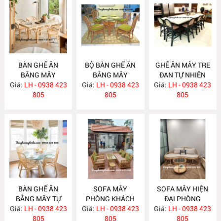
BÀN GHẾ ĂN
BỘ BÀN GHẾ ĂN
GHẾ ĂN MÂY TRE
BĂNG MÂY
BẰNG MÂY
ĐAN TỰ NHIÊN
Giá:
LH - 0938 423
MA783
Giá:
LH - 0938 423
MA782
Giá:
LH - 0938 423
MA781
805
805
805
BÀN GHẾ ĂN
SOFA MÂY
SOFA MÂY HIỆN
BẰNG MÂY TỰ
PHÒNG KHÁCH
ĐẠI PHÒNG
Giá:
NHIÊN MA780
LH - 0938 423
Giá:
KIỂU DÁNG ĐƠN
LH - 0938 423
Giá:
KHÁCH MA777
LH - 0938 423
805
GIẢN MA778
805
805