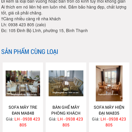
Đi kèm là loại bàn vuông hoặc bàn tròn có kính tuỳ mỗi không gian
Ai thích em nó liên hệ em luôn nhé. Đảm bảo hàng đẹp, chất lượng
tốt, giá cả phải chăng.
‼️Càng nhiều càng rẻ nha khách
Lh: 0938 423 805 (zalo)
Đc: 105 Đinh Bộ Lĩnh, phường 15, Bình Thạnh
SẢN PHẨM CÙNG LOẠI
SOFA MÂY TRE
BÀN GHẾ MÂY
SOFA MÂY HIỆN
ĐAN MA848
PHÒNG KHÁCH
ĐẠI MA835
Giá:
LH - 0938 423
Giá:
LH - 0938 423
MA839
Giá:
LH - 0938 423
805
805
805