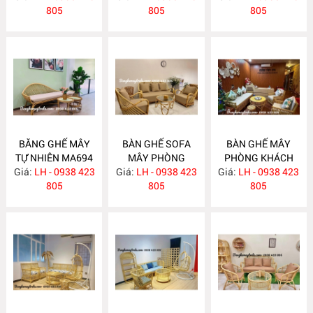
805
805
805
BĂNG GHẾ MÂY
BÀN GHẾ SOFA
BÀN GHẾ MÂY
TỰ NHIÊN MA694
MÂY PHÒNG
PHÒNG KHÁCH
Giá:
LH - 0938 423
Giá:
KHÁCH MA689
LH - 0938 423
Giá:
LH - 0938 423
MA688
805
805
805