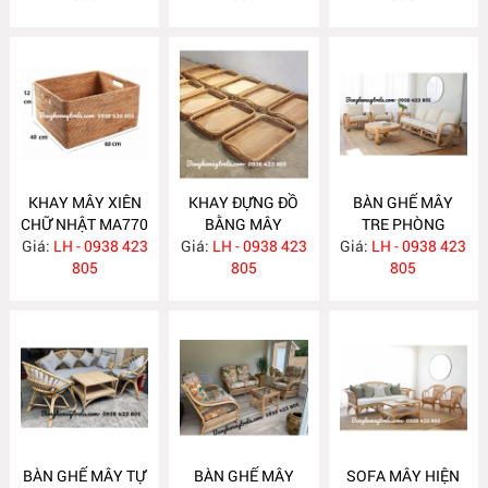
KHAY MÂY XIÊN
KHAY ĐỰNG ĐỒ
BÀN GHẾ MÂY
CHỮ NHẬT MA770
BẰNG MÂY
TRE PHÒNG
Giá:
LH - 0938 423
Giá:
LH - 0938 423
MA769
Giá:
KHÁCH MA764
LH - 0938 423
805
805
805
BÀN GHẾ MÂY TỰ
BÀN GHẾ MÂY
SOFA MÂY HIỆN