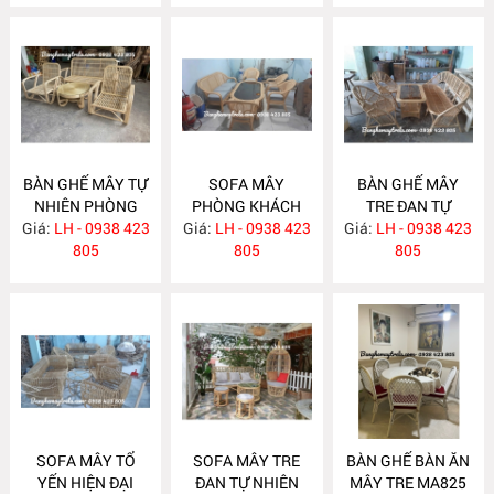
BÀN GHẾ MÂY TỰ
SOFA MÂY
BÀN GHẾ MÂY
NHIÊN PHÒNG
PHÒNG KHÁCH
TRE ĐAN TỰ
Giá:
KHÁCH MA834
LH - 0938 423
Giá:
HIỆN ĐẠI MA833
LH - 0938 423
Giá:
NHIÊN MA832
LH - 0938 423
805
805
805
SOFA MÂY TỔ
SOFA MÂY TRE
BÀN GHẾ BÀN ĂN
YẾN HIỆN ĐẠI
ĐAN TỰ NHIÊN
MÂY TRE MA825