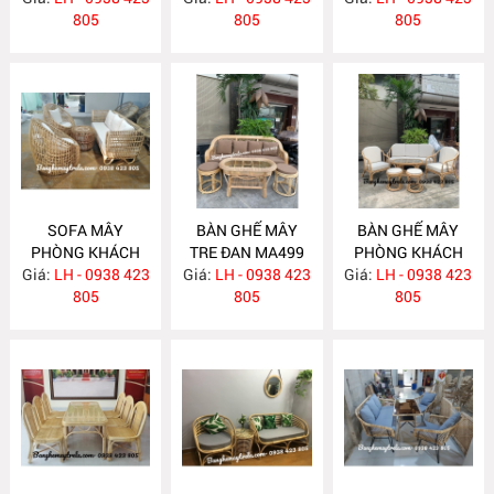
805
805
805
SOFA MÂY
BÀN GHẾ MÂY
BÀN GHẾ MÂY
PHÒNG KHÁCH
TRE ĐAN MA499
PHÒNG KHÁCH
Giá:
KIỂU HIỆN ĐẠI
LH - 0938 423
Giá:
LH - 0938 423
Giá:
KIỂU HIỆN ĐẠI
LH - 0938 423
MA502
805
805
MA493
805