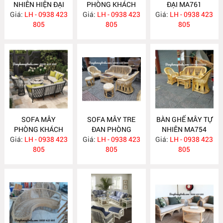
NHIÊN HIỆN ĐẠI
PHÒNG KHÁCH
ĐẠI MA761
Giá:
LH - 0938 423
MA763
Giá:
LH - 0938 423
MA762
Giá:
LH - 0938 423
805
805
805
SOFA MÂY
SOFA MÂY TRE
BÀN GHẾ MÂY TỰ
PHÒNG KHÁCH
ĐAN PHÒNG
NHIÊN MA754
Giá:
LH - 0938 423
MA760
Giá:
KHÁCH MA755
LH - 0938 423
Giá:
LH - 0938 423
805
805
805