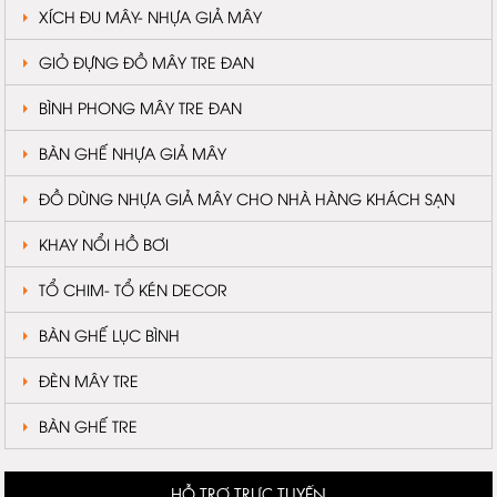
XÍCH ĐU MÂY- NHỰA GIẢ MÂY
GIỎ ĐỰNG ĐỒ MÂY TRE ĐAN
BÌNH PHONG MÂY TRE ĐAN
BÀN GHẾ NHỰA GIẢ MÂY
ĐỒ DÙNG NHỰA GIẢ MÂY CHO NHÀ HÀNG KHÁCH SẠN
KHAY NỔI HỒ BƠI
TỔ CHIM- TỔ KÉN DECOR
BÀN GHẾ LỤC BÌNH
ĐÈN MÂY TRE
BÀN GHẾ TRE
HỖ TRỢ TRỰC TUYẾN