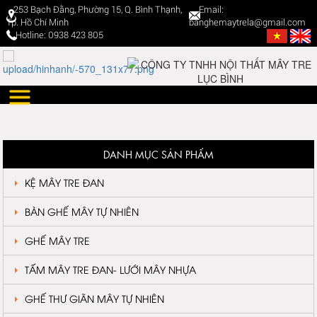
253 Bạch Đằng, Phường 15, Q. Bình Thạnh,
Email:
Tp. Hồ Chí Minh
banghemaytrela@gmail.com
Hotline: 0938 423 805
DANH MỤC SẢN PHẨM
KỆ MÂY TRE ĐAN
BÀN GHẾ MÂY TỰ NHIÊN
GHẾ MÂY TRE
TẤM MÂY TRE ĐAN- LƯỚI MÂY NHỰA
GHẾ THƯ GIÃN MÂY TỰ NHIÊN