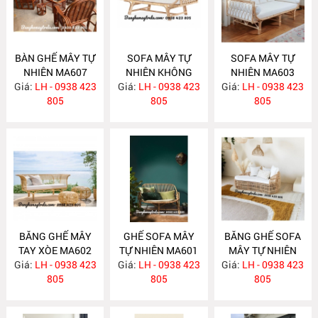
BÀN GHẾ MÂY TỰ
SOFA MÂY TỰ
SOFA MÂY TỰ
NHIÊN MA607
NHIÊN KHÔNG
NHIÊN MA603
Giá:
LH - 0938 423
Giá:
TỰA MA604
LH - 0938 423
Giá:
LH - 0938 423
805
805
805
BĂNG GHẾ MÂY
GHẾ SOFA MÂY
BĂNG GHẾ SOFA
TAY XÒE MA602
TỰ NHIÊN MA601
MÂY TỰ NHIÊN
Giá:
LH - 0938 423
Giá:
LH - 0938 423
Giá:
LH - 0938 423
MA597
805
805
805